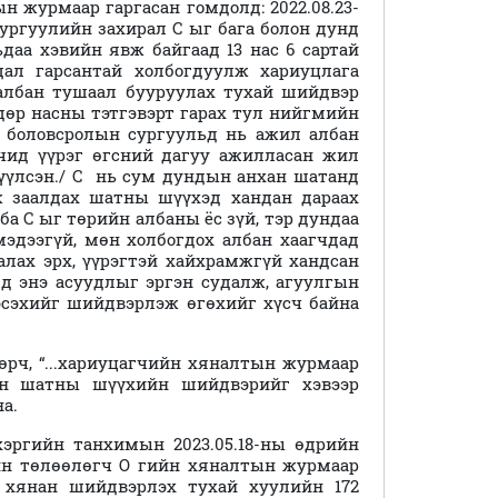
н журмаар гаргасан гомдолд: 2022.08.23-
ургуулийн захирал С ыг бага болон дунд
ьдаа хэвийн явж байгаад 13 нас 6 сартай
ал гарсантай холбогдуулж хариуцлага
албан тушаал бууруулах тухай шийдвэр
ндөр насны тэтгэвэрт гарах тул нийгмийн
 боловсролын сургуульд нь ажил албан
гчид үүрэг өгсний дагуу ажилласан жил
үүлсэн./ С нь сум дундын анхан шатанд
ж заалдах шатны шүүхэд хандан дараах
а С ыг төрийн албаны ёс зүй, тэр дундаа
мэдээгүй, мөн холбогдох албан хаагчдад
алах эрх, үүрэгтэй хайхрамжгүй хандсан
д энэ асуудлыг эргэн судалж, агуулгын
эсэхийг шийдвэрлэж өгөхийг хүсч байна
өрч, “...хариуцагчийн хяналтын журмаар
хан шатны шүүхийн шийдвэрийг хэвээр
а.
эргийн танхимын 2023.05.18-ны өдрийн
йн төлөөлөгч О гийн хяналтын журмаар
 хянан шийдвэрлэх тухай хуулийн 172