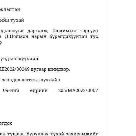
мжлэлтэй
гийн тухай
дэнэсувд даргалж, Танхимын тэргүүн
яа Д.Цолмон нарын бүрэлдэхүүнтэй тус
наар
 дундын шүүхийн
ШШ2022/00249 дугаар
шийдвэр,
ж заалдах шатны шүүхийн
ний өдрийн 205/МА2023/0007
огдох
бан тушаал буруулах тухай захирамжийг