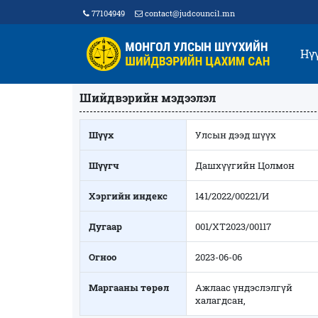
77104949
contact@judcouncil.mn
Нү
Шийдвэрийн мэдээлэл
Шүүх
Улсын дээд шүүх
Шүүгч
Дашхүүгийн Цолмон
Хэргийн индекс
141/2022/00221/И
Дугаар
001/ХТ2023/00117
Огноо
2023-06-06
Маргааны төрөл
Ажлаас үндэслэлгүй
халагдсан,