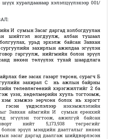
р шүүх хуралдаанаар хэлэлцүүлэхээр 001/
АЛ:
ийн И сумын Засаг даргад холбогдуулан
гын шийтгэл ногдуулж, албан тушаал
болгуулах, урьд эрхэлж байсан Завхан
сургуулийн захирлын ажилдаа эгүүлэн
лговор гаргуулж, нийгмийн болон эрүүл
анд нөхөн төлүүлэх тухай шаардлага
.
 байрлах бие засах газарт төрсөн, сурагч Б
ргуулийн захирал С нь ажлын байрны
гэлийн төлөвлөгөөний хэрэгжилтийг 2 ба
 гэж үзэх, хөдөлмөрийн хууль тогтоомж,
 хэм хэмжээ зөрчсөн болох нь хэрэгт
й” гэсэн үндэслэлээр
нэхэмжлэлийн
 ыг Завхан аймгийн И сумын ерөнхий
лд эгүүлэн тогтоож,
ажилгүй байсан
оворт нийт
5,173,938 төгрөгийг
болон эрүүл мэндийн даатгалыг нөхөн
мын засаг даргад даалгаж
шийдвэрлэсэн