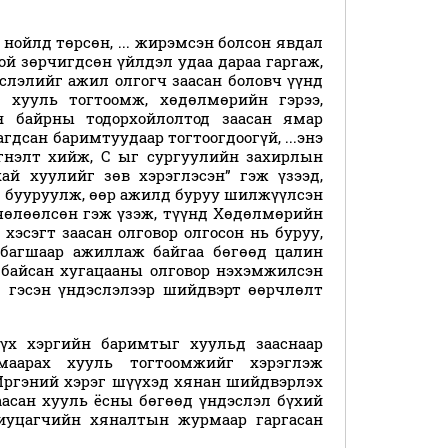
 нойлд төрсөн, ... жирэмсэн болсон явдал
ой зөрчигдсөн үйлдэл удаа дараа гаргаж,
эслэлийг ажил олгогч заасан боловч үүнд
хууль тогтоомж, хөдөлмөрийн гэрээ,
 байрны тодорхойлолтод заасан ямар
гдсан баримтуудаар тогтоогдоогүй, ...энэ
гнэлт хийж, С ыг сургуулийн захирлын
ай хуулийг зөв хэрэглэсэн” гэж үзээд,
ал бууруулж, өөр ажилд буруу шилжүүлсэн
чөлөөлсөн гэж үзэж, түүнд Хөдөлмөрийн
 хэсэгт заасан олговор олгосон нь буруу,
багшаар ажиллаж байгаа бөгөөд цалин
 байсан хугацааны олговор нэхэмжилсэн
” гэсэн үндэслэлээр шийдвэрт өөрчлөлт
үх хэргийн баримтыг хуульд зааснаар
маарах хууль тогтоомжийг хэрэглэж
Иргэний хэрэг шүүхэд хянан шийдвэрлэх
заасан хууль ёсны бөгөөд үндэслэл бүхий
риуцагчийн хяналтын журмаар гаргасан