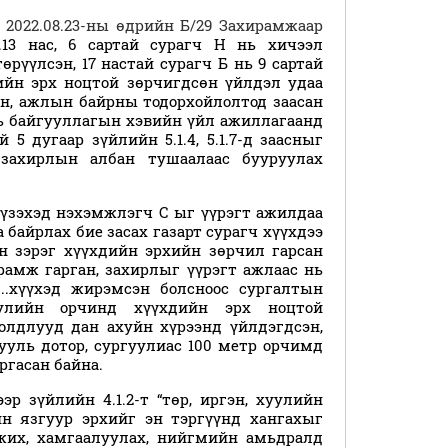
2022.08.23-ны өдрийн Б/29 Захирамжаар
.13 нас, 6 сартай сурагч Н нь хичээл
рүүлсэн, 17 настай сурагч Б нь 9 сартай
ийн эрх ноцтой зөрчигдсөн үйлдэл удаа
ан, ажлын байрны тодорхойлолтод заасан
нь байгууллагын хэвийн үйл ажиллагаанд
5 дугаар зүйлийн 5.1.4, 5.1.7-д заасныг
 захирлын албан тушаалаас бууруулах
 үзэхэд нэхэмжлэгч С ыг үүрэгт ажилдаа
байрлах бие засах газарт сурагч хүүхдээ
он зэрэг хүүхдийн эрхийн зөрчил гарсан
рамж гарган, захирлыг үүрэгт ажлаас нь
..хүүхэд жирэмсэн болсноос сургалтын
гуулийн орчинд хүүхдийн эрх ноцтой
иолдлууд дан ахуйн хүрээнд үйлдэгдсэн,
ууль дотор, сургуулиас 100 метр орчимд
аргасан байна.
эр зүйлийн 4.1.2-т “төр, иргэн, хуулийн
йн язгуур эрхийг эн тэргүүнд хангахыг
гжих, хамгаалуулах, нийгмийн амьдралд