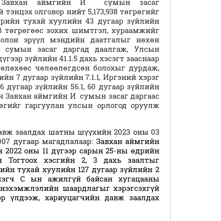
ч Завхан аймгийн И сумын засаг
й тэнцэх олговор нийт
5,173,938 төгрөгийг
рийн тухай хуулийн 43 дугаар зүйлийн
38 төгрөгөөс
зохих шимтгэл, хураамжийг
лон эрүүл мэндийн даатгалыг нөхөн
сумын засаг даргад даалгаж, Улсын
ээр зүйлийн 41.1.5 дахь хэсэгт зааснаар
өлөхөөс чөлөөлөгдсөн болохыг дурдаж,
н 7 дугаар зүйлийн 7.1.1, Иргэний хэрэг
 дугаар зүйлийн 56.1, 60 дугаар зүйлийн
гч Завхан аймгийн И сумын засаг даргаас
өгийг гаргуулан улсын орлогод оруулж
давж заалдах шатны шүүхийн 2023 оны 03
007 дугаар магадлалаар:
Завхан аймгийн
 2022 оны 11 дүгээр сарын 25-ны өдрийн
н Тогтоох хэсгийн 2, 3 дахь заалтыг
ийн тухай хуулийн 127 дугаар зүйлийн 2
лэгч С ын ажилгүй байсан хугацааны
й нэхэмжлэлийн шаардлагыг хэрэгсэхгүй
эр үлдээж, хариуцагчийн давж заалдах