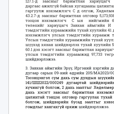
127.1-д заасныг баримтлан
хариуцаг
даргаас
ажилгүй байсан хугацааны цалинта
гаргуулж
н
эхэмжлэгч С д олгож, Х
өдөлмө
43.2.7-д заасныг баримтлан олговор
5,173,9
тооцон нэхэмжлэгч С ын нийгмийн бо
төлөхийг хариуцагч
Завхан аймгийн И 
тэмдэгтийн хураамжийн тухай хуулийн 41 дүг
нэхэмжлэгч улсын тэмдэгтийн хураамж т
Улсын тэмдэгтийн хураамжийн тухай хуулий
шүүхэд хянан шийдвэрлэх тухай хуулийн 56
60.1 дэх хэсэгт заасныг баримтлан хариуца
улсын тэмдэгтийн хураамжид 97,733 төгр
шийдвэрлэжээ.
3. Завхан аймгийн Эрүү, Иргэний хэргийн 
дугаар сарын 09-ний өдрийн 205/МА2023/0
Тосонцэнгэл сум дахь сум дундын шүүхийн
141/ШШ2022/000249 дугаартай шийдвэрий
хүчингүй болгож, 2 дахь заалтыг Хөдөлмөр
дахь хэсэгт заасныг баримтлан нэхэмж
цалинтай тэнцэх олговор гаргуулах туха
болгож, шийдвэрийн бусад заалтыг хэвэ
гомдлыг хангахгүй орхиж
шийдвэрлэжээ.