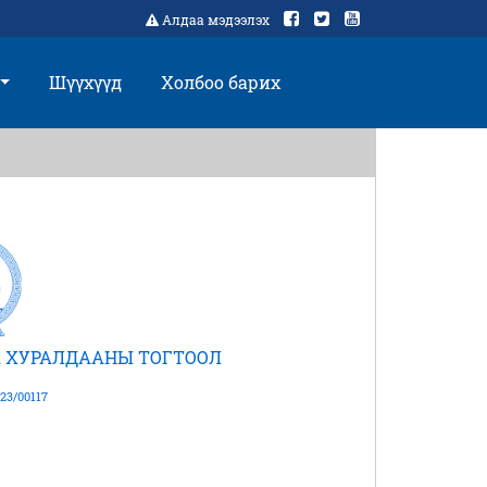
Алдаа мэдээлэх
Шүүхүүд
Холбоо барих
 ХУРАЛДААНЫ ТОГТООЛ
23/00117