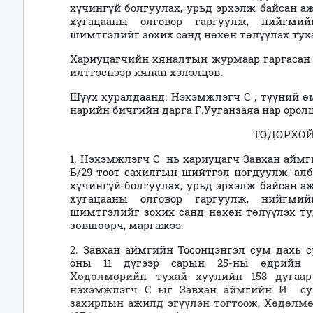
хүчингүй болгуулах, урьд эрхэлж байсан а
хугацааны олговор гаргуулж, нийгми
шимтгэлийг зохих санд нөхөн төлүүлэх ту
Хариуцагчийн хяналтын журмаар гаргасан
илтгэснээр хянан хэлэлцэв.
Шүүх хуралдаанд: Нэхэмжлэгч С , түүний ө
нарийн бичгийн дарга Г.Ууганзаяа нар оролц
ТОДОРХОЙ
1. Нэхэмжлэгч С нь хариуцагч Завхан айм
Б/29 тоот сахилгын шийтгэл ногдуулж, ал
хүчингүй болгуулах, урьд эрхэлж байсан а
хугацааны олговор гаргуулж, нийгми
шимтгэлийг зохих санд нөхөн төлүүлэх т
зөвшөөрч, маргажээ.
2. Завхан аймгийн Тосонцэнгэл сум дахь
оны 11 дүгээр сарын 25-ны өдрийн 14
Хөдөлмөрийн тухай хуулийн 158 дугаар 
нэхэмжлэгч С ыг Завхан аймгийн И су
захирлын ажилд эгүүлэн тогтоож,
Хөдөлмө