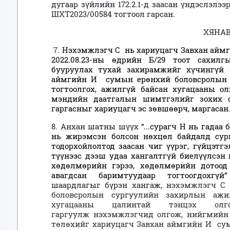
дугаар зүйлийн 172.2.1-д заасан үндэслэлээ
ШХТ2023/00584 тогтоол гарсан.
ХЯНАВ
7.
Нэхэмжлэгч С нь хариуцагч Завхан аймг
2022.08.23-ны өдрийн Б/29 тоот сахил
бууруулах тухай захирамжийг хүчингүй 
аймгийн И сумын ерөнхий боловсролын 
тогтоолгох, ажилгүй байсан хугацааны о
мэндийн даатгалын шимтгэлийг зохих с
гаргасныг хариуцагч эс зөвшөөрч, маргасан
8. Анхан шатны шүүх
“...сурагч Н нь гадаа
нь жирэмсэн болсон нөхцөл байдалд су
тодорхойлолтод заасан чиг үүрэг, гүйцэт
түүнээс дээш удаа хангалтгүй биелүүлсэн
хөдөлмөрийн гэрээ, хөдөлмөрийн дотоод
авагдсан баримтуудаар тогтоогдохгү
шаардлагыг бүрэн хангаж, н
эхэмжлэгч С
боловсролын сургуулийн захирлын ажи
хугацааны цалинтай тэнцэх олг
гаргуулж
н
эхэмжлэгчид олгож,
нийгмийн 
төлөхийг хариуцагч
Завхан аймгийн И су