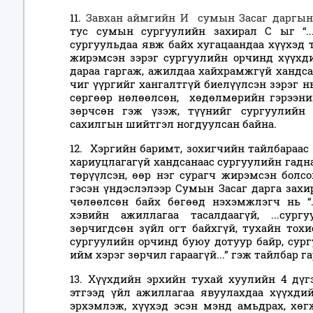
11.
Завхан аймгийн И сумын Засаг даргын 
тус сумын сургуулийн захирал С ыг “..
сургуульдаа явж байх хугацаандаа хүүхэд тө
жирэмсэн зэрэг сургуулийн орчинд хүүхд
дараа гаргаж, ажилдаа хайхрамжгүй хандс
чиг үүргийг хангалтгүй биелүүлсэн зэрэг 
сөргөөр нөлөөлсөн, хөдөлмөрийн гэрээний 
зөрчсөн гэж үзэж, түүнийг сургуулийн
сахилгын шийтгэл ногдуулсан байна.
12. Хэргийн баримт, зохигчийн тайлбараас
хариуцлагагүй хандсанаас сургуулийн гадна 
төрүүлсэн, өөр нэг сурагч жирэмсэн болс
гэсэн үндэслэлээр Сумын Засаг дарга захи
чөлөөлсөн байх бөгөөд нэхэмжлэгч нь “.
хэвийн ажиллагаа тасалдаагүй, ...сур
зөрчигдсөн зүйл огт байхгүй, тухайн тох
сургуулийн орчинд буюу дотуур байр, сург
ийм хэрэг зөрчил гараагүй...” гэж тайлбар г
13. Хүүхдийн эрхийн тухай хуулийн 4 дүгэ
этгээд үйл ажиллагаа явуулахдаа хүүхди
эрхэмлэж, хүүхэд эсэн мэнд амьдрах, хө