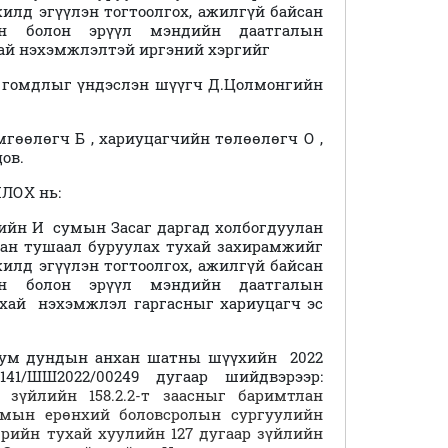
жилд эгүүлэн тогтоолгох, ажилгүй байсан
йн болон эрүүл мэндийн даатгалын
хай нэхэмжлэлтэй
иргэний хэргийг
 гомдлыг үндэслэн шүүгч Д.Цолмонгийн
мгөөлөгч Б , хариуцагчийн төлөөлөгч О ,
ов.
ЛОХ нь:
гийн И сумын Засаг даргад холбогдуулан
бан тушаал буруулах тухай захирамжийг
жилд эгүүлэн тогтоолгох, ажилгүй байсан
йн болон эрүүл мэндийн даатгалын
ухай нэхэмжлэл гаргасныг хариуцагч эс
 сум дундын анхан шатны шүүхийн 2022
1/ШШ2022/00249 дугаар шийдвэрээр:
зүйлийн 158.2.2-т заасныг баримтлан
мын ерөнхий боловсролын сургуулийн
рийн тухай хуулийн 127 дугаар зүйлийн