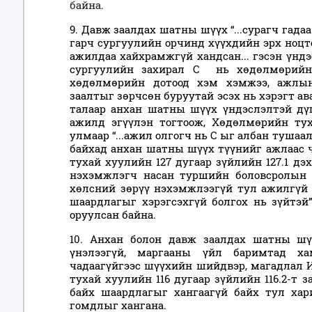
байна.
9. Давж заалдах шатны шүүх “...сурагч гадаа
гарч сургуулийн орчинд хүүхдийн эрх ноцт
ажилдаа хайхрамжгүй хандсан... гэсэн үнд
сургуулийн захирал С нь хөдөлмөрийн 
хөдөлмөрийн дотоод хэм хэмжээ, ажлын
заалтыг зөрчсөн буруутай эсэх нь хэрэгт ава
талаар анхан шатны шүүх үндэслэлтэй дү
ажилд эгүүлэн тогтоож, Хөдөлмөрийн тух
улмаар “...ажил олгогч нь С ыг албан туша
байхад анхан шатны шүүх түүнийг ажлаас 
тухай хуулийн 127 дугаар зүйлийн 127.1 дэх
нэхэмжлэгч насан туршийн боловсролын 
хөлсний зөрүү нэхэмжлээгүй тул ажилгүй
шаардлагыг хэрэгсэхгүй болгох нь зүйтэй
оруулсан байна.
10. Анхан болон давж заалдах шатны шү
үнэлээгүй, маргааны үйл баримтад ха
чадаагүйгээс шүүхийн шийдвэр, магадлал 
тухай хуулийн 116 дугаар зүйлийн 116.2-т 
байх шаардлагыг хангаагүй байх тул ха
гомдлыг хангана.