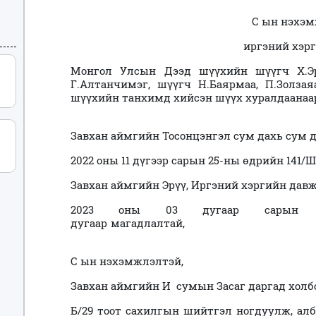
С ын нэхэ
иргэний хэр
Монгол Улсын Дээд шүүхийн шүүгч Х.Эр
Г.Алтанчимэг, шүүгч Н.Баярмаа, П.Золза
шүүхийн танхимд хийсэн шүүх хуралдаа
Завхан аймгийн Тосонцэнгэл сум дахь сум
2022 оны 11 дүгээр сарын 25-ны өдрийн 141/
Завхан аймгийн Эрүү, Иргэний хэргийн дав
2023 оны 03 дугаар сарын 09-
дугаар магадлалтай,
С ын нэхэмжлэлтэй,
Завхан аймгийн И сумын Засаг даргад холб
Б/29 тоот сахилгын шийтгэл ногдуулж, ал