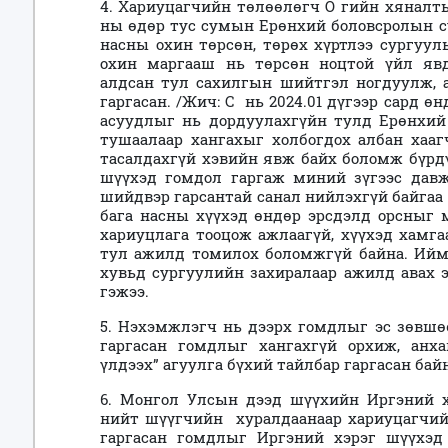
4.
Хариуцагчийн төлөөлөгч О гийн
хяналты
ны өдөр тус сумын Ерөнхий боловсролын с
насны охин төрсөн, төрөх хүртлээ сургуул
охин маргааш нь төрсөн ноцтой үйл явд
алдсан тул сахилгын шийтгэл ногдуулж, 
гаргасан. /Жич: С нь 2024.01 дүгээр сард ө
асуудлыг нь дордуулахгүйн тулд Ерөнхий
тушаалаар хангахыг холбогдох албан хаа
тасалдахгүй хэвийн явж байх боломж бүрд
шүүхэд гомдол гаргаж миний зүгээс дав
шийдвэр гарсантай санал нийлэхгүй байгаа б
бага насны хүүхэд өндөр эрсдэлд орсныг 
хариуцлага тооцож ажлаагүй, хүүхэд хамга
тул ажилд томилох боломжгүй байна. Ийм
хувьд сургуулийн захиралаар ажилд авах 
гэжээ.
5. Нэхэмжлэгч нь дээрх гомдлыг эс зөвшө
гаргасан гомдлыг хангахгүй орхиж, ан
үлдээх” агуулга бүхий тайлбар гаргасан байн
6. Монгол Улсын дээд шүүхийн Иргэний х
нийт шүүгчийн хуралдаанаар хариуцагчи
гаргасан гомдлыг Иргэний хэрэг шүүхэд