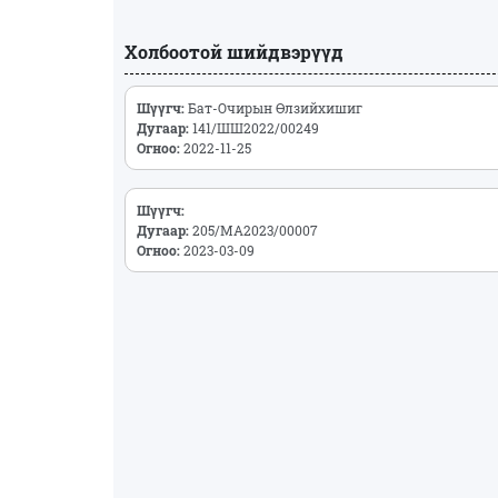
Холбоотой шийдвэрүүд
Шүүгч:
Бат-Очирын Өлзийхишиг
Дугаар:
141/ШШ2022/00249
Огноо:
2022-11-25
Шүүгч:
Дугаар:
205/МА2023/00007
Огноо:
2023-03-09