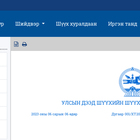
үр
Шийдвэр
Шүүх хуралдаан
Иргэн танд
УЛСЫН ДЭЭД ШҮҮХИЙН ШҮҮХ
2023 оны 06 сарын 06 өдөр
Дугаар 001/ХТ20