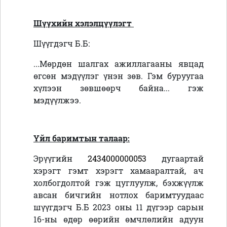
Шүүхийн хэлэлцүүлэгт
Шүүгдэгч Б.Б:
...Мөрдөн шалгах ажиллагааны явцад
өгсөн мэдүүлэг үнэн зөв. Гэм буруугаа
хүлээн зөвшөөрч байна...
гэж
мэдүүлжээ.
Үйл баримтын талаар:
Эрүүгийн
2434000000053
дугаартай
хэрэгт гэмт хэрэгт хамааралтай, ач
холбогдолтой гэж цуглуулж, бэхжүүлж
авсан бичгийн нотлох баримтуудаас
шүүгдэгч Б.Б 2023 оны 11 дүгээр сарын
16-ны өдөр өөрийн өмчлөлийн адуун