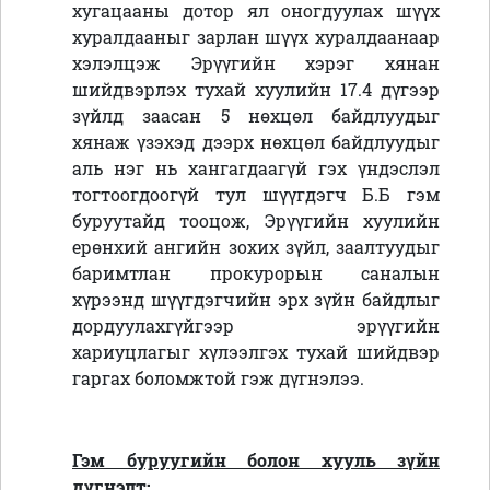
хугацааны дотор ял оногдуулах шүүх
хуралдааныг зарлан шүүх хуралдаанаар
хэлэлцэж Эрүүгийн хэрэг хянан
шийдвэрлэх тухай хуулийн 17.4 дүгээр
зүйлд заасан 5 нөхцөл байдлуудыг
хянаж үзэхэд дээрх нөхцөл байдлуудыг
аль нэг нь хангагдаагүй гэх үндэслэл
тогтоогдоогүй тул шүүгдэгч Б.Б гэм
буруутайд тооцож, Эрүүгийн хуулийн
ерөнхий ангийн зохих зүйл, заалтуудыг
баримтлан прокурорын саналын
хүрээнд шүүгдэгчийн эрх зүйн байдлыг
дордуулахгүйгээр эрүүгийн
хариуцлагыг хүлээлгэх тухай шийдвэр
гаргах боломжтой гэж дүгнэлээ.
Гэм буруугийн болон хууль зүйн
дүгнэлт: