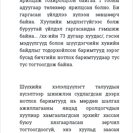
ярилцаж тохиролцсон байгаа. 1 тооны
адуугаар төлөхөөр ярилцсан болно. Би
гаргасан үйлдлээ хүлээн зөвшөөрч
байна. Хуулийн мэдлэггүйгээс болж
буруутай үйлдэл гаргасандаа гэмшиж
байна... /
хх-ийн 73 дугаар хуудас/,
гэсэн
мэдүүлгүүд болон
шүүгдэгч
ийн
хувийн
байдлыг тодорхойлсон баримтууд
зэрэг
бусад бичгийн нотлох баримтуудаар тус
тус тогтоогдож байна.
Шүүхийн хэлэлцүүлэгт талуудын
хүсэлтээр шинжлэн судлагдсан дээрх
нотлох баримтууд нь мөрдөн шалгах
ажиллагааны явцад оролцогчдын
хуулиар хамгаалагдсан эрхийг хассан
буюу хязгаарласан зөрчил
тогтоогдоогүй, энэ хуульд заасан