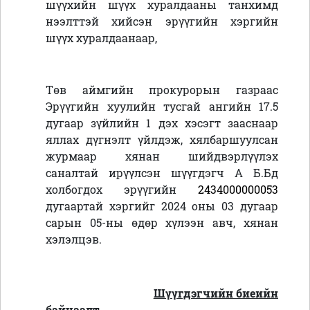
шүүхийн шүүх хуралдааны танхимд
нээлттэй хийсэн эрүүгийн хэргийн
шүүх хуралдаанаар,
Төв аймгийн прокурорын газраас
Эрүүгийн хуулийн тусгай ангийн 17.5
дугаар зүйлийн 1 дэх хэсэгт зааснаар
яллах дүгнэлт үйлдэж, хялбаршуулсан
журмаар хянан шийдвэрлүүлэх
саналтай ирүүлсэн шүүгдэгч А Б.Бд
холбогдох эрүүгийн
2434000000053
дугаартай хэргийг 2024 оны 03 дугаар
сарын 05-ны өдөр хүлээн авч, хянан
хэлэлцэв.
Шүүгдэгчийн биеийн
байцаалт