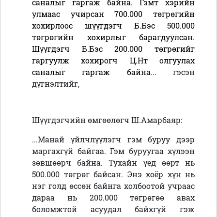
саналыг гаргаж байна. Гэмт хэрийн
улмаас учирсан 700.000 төгрөгийн
хохирлоос шүүгдэгч Б.Бэс 500.000
төгрөгийн хохирлыг барагдуулсан.
Шүүгдэгч Б.Бэс 200.000 төгрөгийг
гаргуулж хохирогч Ц.Нт олгуулах
саналыг гаргаж байна
... гэсэн
дүгнэлтийг,
Шүүгдэгчийн өмгөөлөгч Ш.Амарбаяр:
...Манай үйлчлүүлэгч гэм буруу дээр
маргахгүй байгаа. Гэм буруугаа хүлээн
зөвшөөрч байна. Тухайн үед өөрт нь
500.000 төгрөг байсан. Энэ хоёр хүн нь
нэг голд өссөн байнга холбоотой учраас
дараа нь 200.000 төгрөгөө авах
боломжтой асуудал байхгүй гэж