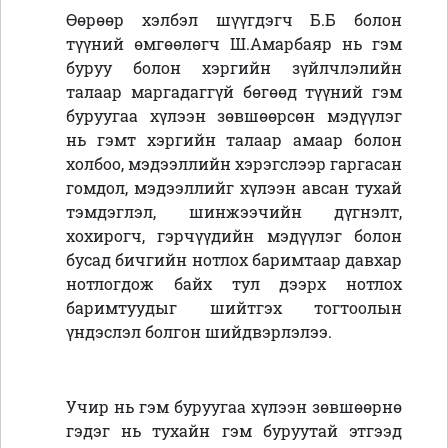
Өөрөөр хэлбэл шүүгдэгч Б.Б болон
түүний өмгөөлөгч Ш.Амарбаяр нь гэм
буруу болон хэргийн зүйлчлэлийн
талаар маргадаггүй бөгөөд түүний гэм
буруугаа хүлээн зөвшөөрсөн мэдүүлэг
нь гэмт хэргийн талаар амаар болон
холбоо, мэдээллийн хэрэгслээр гаргасан
гомдол, мэдээллийг хүлээн авсан тухай
тэмдэглэл, шинжээчийн дүгнэлт,
хохирогч, гэрчүүдийн мэдүүлэг болон
бусад бичгийн нотлох баримтаар давхар
нотлогдож байх тул дээрх нотлох
баримтуудыг шийтгэх тогтоолын
үндэслэл болгон шийдвэрлэлээ.
Учир нь гэм буруугаа хүлээн зөвшөөрнө
гэдэг нь тухайн гэм буруутай этгээд