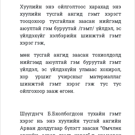
Хуулийн энэ ойлголтоос харахад энэ
хуулийн тусгай ангид гэмт хэрэгт
тооцохоор тусгайлан заасан нийгэмд
аюултай гэм буруутай /гэмт/ үйлдэл, эс
үйлдэхүйг хэлбэрийн шинжтэй гэмт
хэрэг гэж,
мөн тусгай ангид заасан тохиолдолд
нийгэмд аюултай гэм буруутай гэмт
үйлдэл, эс үйлдэхүйн улмаас хохирол,
хор уршиг учирсныг материаллаг
шинжтэй гэмт хэрэг гэж тус тус
ойлгохоор зааж өгсөн.
Шүүгдэгч Б.Бхолбогдсон тухайн гэмт
хэрэг нь энэ хуулийн тусгай ангийн
Арван долдугаар бүлэгт заасан “Өмчлөх