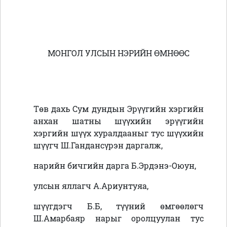
МОНГОЛ УЛСЫН НЭРИЙН ӨМНӨӨС
Төв дахь Сум дундын Эрүүгийн хэргийн
анхан шатны шүүхийн эрүүгийн
хэргийн шүүх хуралдааныг тус шүүхийн
шүүгч Ш.Гандансүрэн даргалж,
нарийн бичгийн дарга Б.Эрдэнэ-Оюун,
улсын яллагч А.Ариунтуяа,
шүүгдэгч Б.Б, түүний өмгөөлөгч
Ш.Амарбаяр нарыг оролцуулан тус