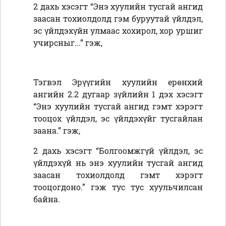
2 дахь хэсэгт “Энэ хуулийн тусгай ангид
заасан тохиолдолд гэм буруутай үйлдэл,
эс үйлдэхүйн улмаас хохирол, хор уршиг
учирсныг...” гэж,
Тэгвэл Эрүүгийн хуулийн ерөнхий
ангийн 2.2 дугаар зүйлийн 1 дэх хэсэгт
“Энэ хуулийн тусгай ангид гэмт хэрэгт
тооцох үйлдэл, эс үйлдэхүйг тусгайлан
заана.” гэж,
2 дахь хэсэгт “Болгоомжгүй үйлдэл, эс
үйлдэхүй нь энэ хуулийн тусгай ангид
заасан тохиолдолд гэмт хэрэгт
тооцогдоно.” гэж тус тус хуульчилсан
байна.