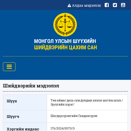
Алдаа мэдээлэх
Шийдвэрийн мэдээлэл
Шүүх
Төв аймаг дахь сум дундын анхан шатны шүүх /
Эрүүгийн хэрэг/
Шүүгч
Шагдарсүрэнгийн Гандансүрэн
Хэргийн индекс
176/2024/0070/Э