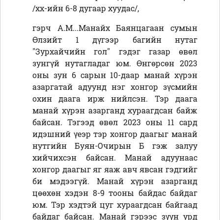
/хх-ийн 6-8 дугаар хуудас/,
гэрч А.М...Манайх Баянцагаан сумын
Өлзийт 1 дүгээр багийн нутаг
"Зурхайчийн гол" гэдэг газар өвөл
зунгүй нутагладаг юм. Өнгөрсөн 2023
оны зун 6 сарын 10-даар манай хүрэн
азаргатай адуунд нэг хонгор зүсмийн
охин даага ирж нийлсэн. Тэр даага
манай хүрэн азарганд хураагдсан байж
байсан. Тэгээд өвөл 2023 оны 11 сард
идэшний үеэр тэр хонгор даагыг манай
нутгийн Буян-Очирын Б гэж залуу
хийчихсэн байсан. Манай адуунаас
хонгор даагыг яг яаж авч явсан гэдгийг
би мэдээгүй. Манай хүрэн азарганд
цөөхөн хэдэн 8-9 тооны байдас байдаг
юм. Тэр хэдтэй цуг хураагдсан байгаад
байдаг байсан. Манай гэрээс зүүн урд