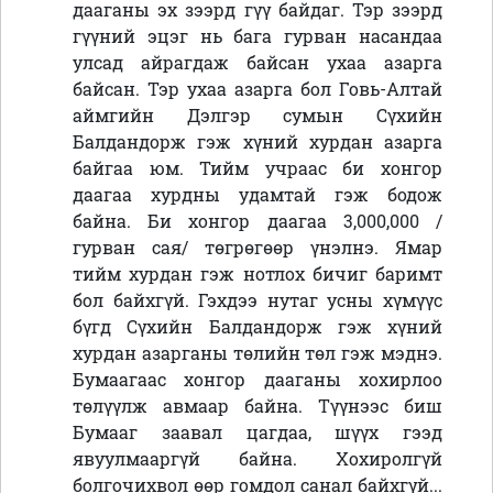
дааганы эх зээрд гүү байдаг. Тэр зээрд
гүүний эцэг нь бага гурван насандаа
улсад айрагдаж байсан ухаа азарга
байсан. Тэр ухаа азарга бол Говь-Алтай
аймгийн Дэлгэр сумын Сүхийн
Балдандорж гэж хүний хурдан азарга
байгаа юм. Тийм учраас би хонгор
даагаа хурдны удамтай гэж бодож
байна. Би хонгор даагаа 3,000,000 /
гурван сая/ төгрөгөөр үнэлнэ. Ямар
тийм хурдан гэж нотлох бичиг баримт
бол байхгүй. Гэхдээ нутаг усны хүмүүс
бүгд Сүхийн Балдандорж гэж хүний
хурдан азарганы төлийн төл гэж мэднэ.
Бумаагаас хонгор дааганы хохирлоо
төлүүлж авмаар байна. Түүнээс биш
Бумааг заавал цагдаа, шүүх гээд
явуулмааргүй байна. Хохиролгүй
болгочихвол өөр гомдол санал байхгүй...