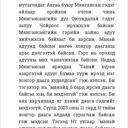
нутагладаг Аагаа буюу Мянгансан гэдэг
айлаар оройхон очсон чинь
Мянгансангийн дүү Оюундалай гэдэг
залуу Чойроос ирчихсэн байсан.
Мянгансангийн гэрийн хойно адуу
хийчихсэн байхыг би харсан. Манай
адуунд байсан нөгөө хонгор дааганы
арьс дэлгээтэй байсан. Гэрт нь ороход
адууны мах чаначихсан байсан. Надад
Мянгансан ярихдаа "Танай хүрэн
азаргатай адууг Бумаа тууж ирээд нэг
хонгор даага худалдсан" гэж хэлсэн. Би
тэгэхээр нь "манайд 6 сард ирсэн даага
байгаа юм, би мэдэхгүй" гэж хэлсэн. Би
анх харчихаад яг хэний даага гэдгийг
мэдээгүй. Сүүлд 2023 оны 11 сард Н тийм
хонгор даага алдаад сураглаж байсан
гэж мэдсэн. Тэгээд Нт утсаар "манай