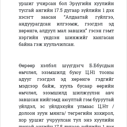
уршиг учирсан бол Эрүүгийн хуулийн
тусгай ангийн 17.5 дугаар зүйлийн 1 дэх
хэсэгт заасан “Алдаатай гүйлгээ,
андуурагдсан илгээмж, гээгдэл эд
хөрөнгө, алдуул мал завших” гэсэн гэмт
хэргийн үндсэн шинжийг хангасан
байна гэж хуульчилсан.
Өөрөөр хэлбэл шүүгдэгч Б.Ббусдын
өмчлөл, эзэмшилд буюу Ц.Н1 тооны
адууг гээгдэл эд хөрөнгө гэдгийг
мэдсээр байж, хууль бусаар өөрийн
өмчлөл, эзэмшилд шилжүүлэн авч
завшсан нийгэмд аюултай гэм буруутай
үйлдэл, эс үйлдэхүйн улмаас Ц.Нт /
долоон зуун мянга/ төгрөгийн хохирол,
хор уршиг учруулсан тул энэ хуулийн
тусгай ангийн 17.5 дугаар зүйлийн 1 дэх