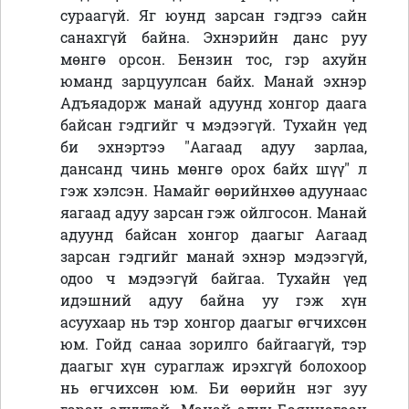
сураагүй. Яг юунд зарсан гэдгээ сайн
санахгүй байна. Эхнэрийн данс руу
мөнгө орсон. Бензин тос, гэр ахуйн
юманд зарцуулсан байх. Манай эхнэр
Адъяадорж манай адуунд хонгор даага
байсан гэдгийг ч мэдээгүй. Тухайн үед
би эхнэртээ "Аагаад адуу зарлаа,
дансанд чинь мөнгө орох байх шүү" л
гэж хэлсэн. Намайг өөрийнхөө адуунаас
яагаад адуу зарсан гэж ойлгосон. Манай
адуунд байсан хонгор даагыг Аагаад
зарсан гэдгийг манай эхнэр мэдээгүй,
одоо ч мэдээгүй байгаа. Тухайн үед
идэшний адуу байна уу гэж хүн
асуухаар нь тэр хонгор даагыг өгчихсөн
юм. Гойд санаа зорилго байгаагүй, тэр
даагыг хүн сураглаж ирэхгүй болохоор
нь өгчихсөн юм. Би өөрийн нэг зуу