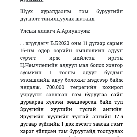
Шүүх хуралдааны гэм буруугийн
дүгнэлт танилцуулах шатанд
Улсын яллагч
А.Ариунтуяа
:
...
шүүгдэгч Б.Б2023 оны 11 дүгээр сарын
16-ны өдөр өөрийн өмчлөлийн адуун
сүрэгт ирж нийлсэн иргэн
Ц.Нөмчлөлийн алдуул мал болох хонгор
зүсмийн 1 тооны адууг бусдын
эзэмшлийн адуу болохыг мэдсээр байж
нядалж, 700.000 төгрөгийн хохирол
учруулж завшсан
гэм буруугаа сайн
дураараа хүлээн зөвшөөрсөн байх тул
Эрүүгийн хуулийн тусгай ангийн
Эрүүгийн хуулийн тусгай ангийн 17.5
дугаар зүйлийн 1 дэх хэсэгт заасан гэмт
хэрэг үйлдсэн гэм буруутайд тооцуулах