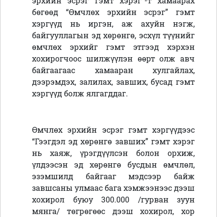
эрхийн эсрэг гэмт хэрэг”-т хамаарах
бөгөөд “Өмчлөх эрхийн эсрэг” гэмт
хэргүүд нь иргэн, аж ахуйн нэгж,
байгууллагын эд хөрөнгө, эсхүл түүнийг
өмчлөх эрхийг гэмт этгээд хэрхэн
хохирогчоос шилжүүлэн өөрт олж авч
байгаагаас хамааран хулгайлах,
дээрэмдэх, залилах, завших, бусад гэмт
хэргүүд болж ялгагддаг.
Өмчлөх эрхийн эсрэг гэмт хэргүүдээс
“Гээгдэл эд хөрөнгө завших” гэмт хэрэг
нь хаяж, үрэгдүүлсэн болон орхиж,
үлдээсэн эд хөрөнгө бусдын өмчлөл,
эзэмшилд байгааг мэдсээр байж
завшсаны улмаас бага хэмжээнээс дээш
хохирол буюу 300.000 /гурван зуун
мянга/ төгрөгөөс дээш хохирол, хор