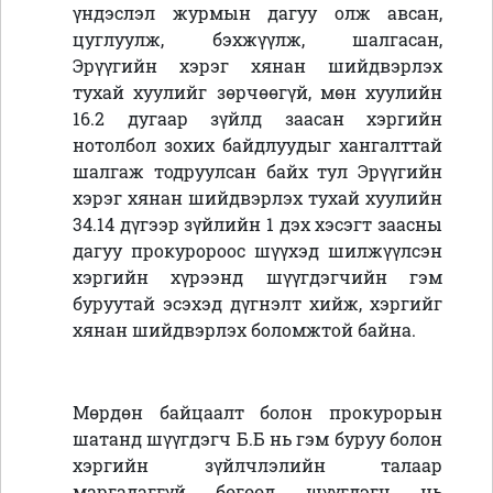
үндэслэл журмын дагуу олж авсан,
цуглуулж, бэхжүүлж, шалгасан,
Эрүүгийн хэрэг хянан шийдвэрлэх
тухай хуулийг зөрчөөгүй, мөн хуулийн
16.2 дугаар зүйлд заасан хэргийн
нотолбол зохих байдлуудыг хангалттай
шалгаж тодруулсан байх тул Эрүүгийн
хэрэг хянан шийдвэрлэх тухай хуулийн
34.14 дүгээр зүйлийн 1 дэх хэсэгт заасны
дагуу прокуророос шүүхэд шилжүүлсэн
хэргийн хүрээнд шүүгдэгчийн гэм
буруутай эсэхэд дүгнэлт хийж, хэргийг
хянан шийдвэрлэх боломжтой байна.
Мөрдөн байцаалт болон прокурорын
шатанд шүүгдэгч Б.Б нь гэм буруу болон
хэргийн зүйлчлэлийн талаар
маргадаггүй бөгөөд шүүгдэгч нь