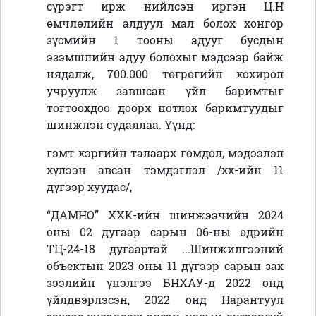
сүрэгт ирж нийлсэн иргэн Ц.Н
өмчлөлийн алдуул мал болох хонгор
зүсмийн 1 тооны адууг бусдын
эзэмшлийн адуу болохыг мэдсээр байж
нядалж, 700.000 төгрөгийн хохирол
учруулж завшсан үйл баримтыг
тогтоохдоо доорх нотлох баримтуудыг
шинжлэн судаллаа. Үүнд:
гэмт хэргийн талаарх гомдол, мэдээлэл
хүлээн авсан тэмдэглэл /хх-ийн 11
дүгээр хуудас/,
“ДАМНО” ХХК-ийн шинжээчийн 2024
оны 02 дугаар сарын 06-ны өдрийн
ТЦ-24-18 дугаартай ...Шинжилгээний
объектын 2023 оны 11 дүгээр сарын зах
зээлийн үнэлгээ БНХАУ-д 2022 онд
үйлдвэрлэсэн, 2022 онд Нарантуул