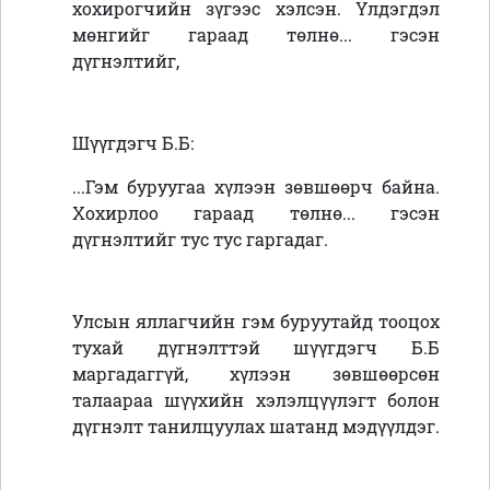
хохирогчийн зүгээс хэлсэн. Үлдэгдэл
мөнгийг гараад төлнө... гэсэн
дүгнэлтийг,
Шүүгдэгч
Б.Б
:
...Гэм буруугаа хүлээн зөвшөөрч байна.
Хохирлоо гараад төлнө... гэсэн
дүгнэлтийг тус тус гаргадаг.
Улсын яллагчийн гэм буруутайд тооцох
тухай дүгнэлттэй шүүгдэгч Б.Б
маргадаггүй, хүлээн зөвшөөрсөн
талаараа шүүхийн хэлэлцүүлэгт болон
дүгнэлт танилцуулах шатанд мэдүүлдэг.