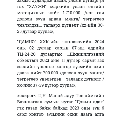
захаас худалдаж авсан, улсын дугааргүй
гэх “ХАУЖИ” маркийн улаан өнгийн
мотоциклыг нийт 1.710.000 /нэг сая
долоон зуун арван мянга/ төгрөгөөр
үнэлэгдэв... талаарх дүгнэлт /хх-ийн 30-
35 дугаар хуудас/,
“ДАМНО” ХХК-ийн шинжээчийн 2024
оны 02 дугаар сарын 07-ны өдрийн
ТЦ-24-20 дугаартай ...Шинжилгээний
объектын 2023 оны 11 дүгээр сарын зах
зээлийн үнэлгээ хонгор зүсмийн охин
даага нийт 700.000 /долоон зуун мянга/
төгрөгөөр үнэлэгдэв... талаарх дүгнэлт /
хх-ийн 37-39 дүгээр хуудас/,
хохирогч Ц.Н...Манай адуу Төв аймгийн
Баянцагаан сумын нутаг “Довын адаг”
гэх газар байж байхад 2023 оны зун 6
сард хонгор зүсмийн охин даага алга