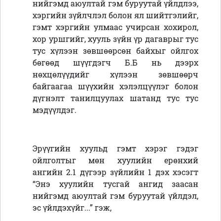
нийгэмд аюултай гэм буруутай үйлдлээ,
хэргийн зүйлчлэл болон ял шийтгэлийг,
гэмт хэргийн улмаас учирсан хохирол,
хор уршгийг, хууль зүйн үр дагаврыг тус
тус хүлээн зөвшөөрсөн байхыг ойлгох
бөгөөд шүүгдэгч Б.Б нь дээрх
нөхцөлүүдийг хүлээн зөвшөөрч
байгаагаа шүүхийн хэлэлцүүлэг болон
дүгнэлт танилцуулах шатанд тус тус
мэдүүлдэг.
Эрүүгийн хуульд гэмт хэрэг гэдэг
ойлголтыг мөн хуулийн ерөнхий
ангийн 2.1 дүгээр зүйлийн 1 дэх хэсэгт
“Энэ хуулийн тусгай ангид заасан
нийгэмд аюултай гэм буруутай үйлдэл,
эс үйлдэхүйг...” гэж,