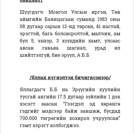
Шүүгдэгч: Монгол Улсын иргэн, Төв
аймгийн Баянцагаан суманд 1983 оны
08 дугаар сарын 12-нд төрсөн, 41 настай,
эрэгтэй, бага боловсролтой, малчин, ам
бүл 5, эхнэр, 3 хүүхдийн хамт, улсаас
авсан гавьяа шагнал, урьд ял
шийтгэлгүй, бие эрүүл, А Б.Б
/Яллах дүгнэлтэд бичигдсэнээр/
Яллагдагч Б.Б нь Эрүүгийн хуулийн
тусгай ангийн 17.5 дугаар зүйлийн 1 дэх
хэсэгт заасан “Гээгдэл эд хөрөнгө
гэдгийг мэдсээр байж завшиж, бусдад
700.000 төгрөгийн хохирол учруулсан”
гэмт хэрэгт холбогджээ.