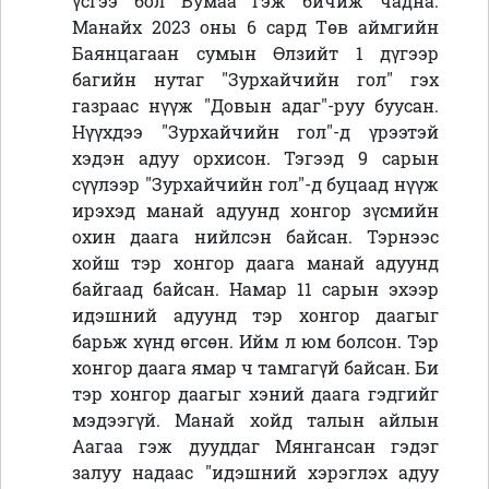
үсгээ бол Бумаа гэж бичиж чадна.
Манайх 2023 оны 6 сард Төв аймгийн
Баянцагаан сумын Өлзийт 1 дүгээр
багийн нутаг "Зурхайчийн гол" гэх
газраас нүүж "Довын адаг"-руу буусан.
Нүүхдээ "Зурхайчийн гол"-д үрээтэй
хэдэн адуу орхисон. Тэгээд 9 сарын
сүүлээр "Зурхайчийн гол"-д буцаад нүүж
ирэхэд манай адуунд хонгор зүсмийн
охин даага нийлсэн байсан. Тэрнээс
хойш тэр хонгор даага манай адуунд
байгаад байсан. Намар 11 сарын эхээр
идэшний адуунд тэр хонгор даагыг
барьж хүнд өгсөн. Ийм л юм болсон. Тэр
хонгор даага ямар ч тамгагүй байсан. Би
тэр хонгор даагыг хэний даага гэдгийг
мэдээгүй. Манай хойд талын айлын
Аагаа гэж дууддаг Мянгансан гэдэг
залуу надаас "идэшний хэрэглэх адуу