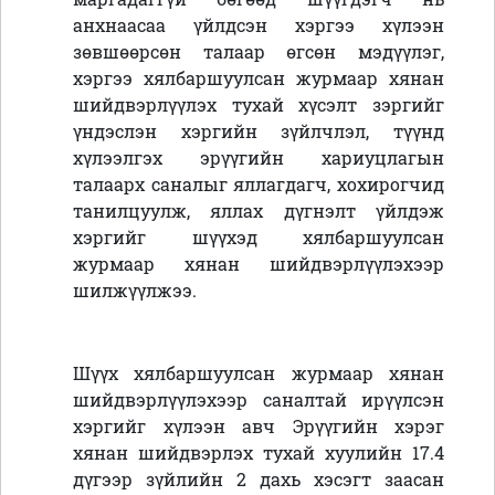
анхнаасаа үйлдсэн хэргээ хүлээн
зөвшөөрсөн талаар өгсөн мэдүүлэг,
хэргээ хялбаршуулсан журмаар хянан
шийдвэрлүүлэх тухай хүсэлт зэргийг
үндэслэн хэргийн зүйлчлэл, түүнд
хүлээлгэх эрүүгийн хариуцлагын
талаарх саналыг яллагдагч, хохирогчид
танилцуулж, яллах дүгнэлт үйлдэж
хэргийг шүүхэд хялбаршуулсан
журмаар хянан шийдвэрлүүлэхээр
шилжүүлжээ.
Шүүх хялбаршуулсан журмаар хянан
шийдвэрлүүлэхээр саналтай ирүүлсэн
хэргийг хүлээн авч Эрүүгийн хэрэг
хянан шийдвэрлэх тухай хуулийн 17.4
дүгээр зүйлийн 2 дахь хэсэгт заасан