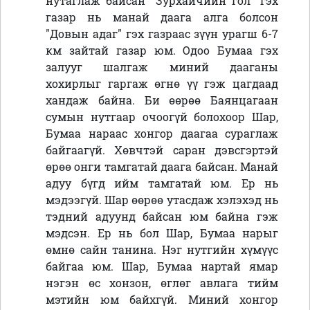
нутаглаж байсан "Зурхайчийн гол" гэх
газар нь манай даага алга болсон
"Довын адаг" гэх газраас зүүн урагш 6-7
км зайтай газар юм. Одоо Бумаа гэх
залууг шалгаж миний дааганы
хохирлыг гаргаж өгнө үү гэж цагдаад
хандаж байна. Би өөрөө Баянцагаан
сумын нутгаар очоогүй болохоор Шар,
Бумаа нараас хонгор даагаа сураглаж
байгаагүй. Хөвчтэй саран дэвсгэртэй
өрөө онги тамгатай даага байсан. Манай
адуу бүгд ийм тамгатай юм. Ер нь
мэдээгүй. Шар өөрөө утасдаж хэлэхэд нь
тэдний адуунд байсан юм байна гэж
мэдсэн. Ер нь бол Шар, Бумаа нарыг
өмнө сайн танина. Нэг нутгийн хүмүүс
байгаа юм. Шар, Бумаа нартай ямар
нэгэн өс хонзон, өглөг авлага тийм
мэтийн юм байхгүй. Миний хонгор