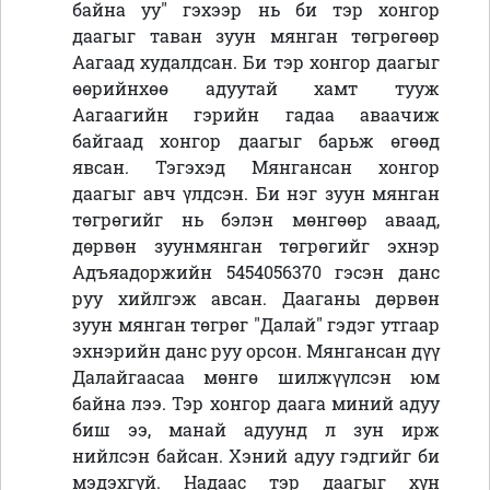
байна уу" гэхээр нь би тэр хонгор
даагыг таван зуун мянган төгрөгөөр
Аагаад худалдсан. Би тэр хонгор даагыг
өөрийнхөө адуутай хамт тууж
Аагаагийн гэрийн гадаа аваачиж
байгаад хонгор даагыг барьж өгөөд
явсан. Тэгэхэд Мянгансан хонгор
даагыг авч үлдсэн. Би нэг зуун мянган
төгрөгийг нь бэлэн мөнгөөр аваад,
дөрвөн зуунмянган төгрөгийг эхнэр
Адъяадоржийн 5454056370 гэсэн данс
руу хийлгэж авсан. Дааганы дөрвөн
зуун мянган төгрөг "Далай" гэдэг утгаар
эхнэрийн данс руу орсон. Мянгансан дүү
Далайгаасаа мөнгө шилжүүлсэн юм
байна лээ. Тэр хонгор даага миний адуу
биш ээ, манай адуунд л зун ирж
нийлсэн байсан. Хэний адуу гэдгийг би
мэдэхгүй. Надаас тэр даагыг хүн