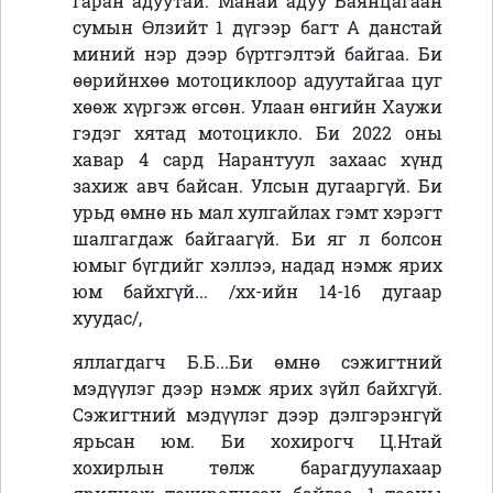
гаран адуутай. Манай адуу Баянцагаан
сумын Өлзийт 1 дүгээр багт А данстай
миний нэр дээр бүртгэлтэй байгаа. Би
өөрийнхөө мотоциклоор адуутайгаа цуг
хөөж хүргэж өгсөн. Улаан өнгийн Хаужи
гэдэг хятад мотоцикло. Би 2022 оны
хавар 4 сард Нарантуул захаас хүнд
захиж авч байсан. Улсын дугааргүй. Би
урьд өмнө нь мал хулгайлах гэмт хэрэгт
шалгагдаж байгаагүй. Би яг л болсон
юмыг бүгдийг хэллээ, надад нэмж ярих
юм байхгүй... /хх-ийн 14-16 дугаар
хуудас/,
яллагдагч Б.Б...Би өмнө сэжигтний
мэдүүлэг дээр нэмж ярих зүйл байхгүй.
Сэжигтний мэдүүлэг дээр дэлгэрэнгүй
ярьсан юм. Би хохирогч Ц.Нтай
хохирлын төлж барагдуулахаар