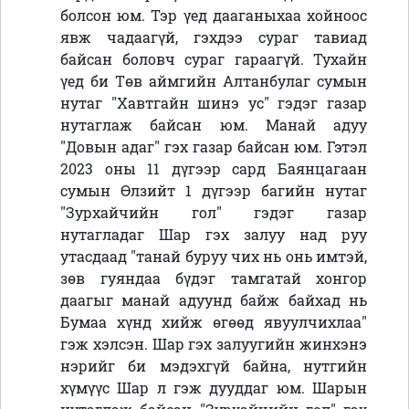
болсон юм. Тэр үед дааганыхаа хойноос
явж чадаагүй, гэхдээ сураг тавиад
байсан боловч сураг гараагүй. Тухайн
үед би Төв аймгийн Алтанбулаг сумын
нутаг "Хавтгайн шинэ ус" гэдэг газар
нутаглаж байсан юм. Манай адуу
"Довын адаг" гэх газар байсан юм. Гэтэл
2023 оны 11 дүгээр сард Баянцагаан
сумын Өлзийт 1 дүгээр багийн нутаг
"Зурхайчийн гол" гэдэг газар
нутагладаг Шар гэх залуу над руу
утасдаад "танай буруу чих нь онь имтэй,
зөв гуяндаа бүдэг тамгатай хонгор
даагыг манай адуунд байж байхад нь
Бумаа хүнд хийж өгөөд явуулчихлаа"
гэж хэлсэн. Шар гэх залуугийн жинхэнэ
нэрийг би мэдэхгүй байна, нутгийн
хүмүүс Шар л гэж дууддаг юм. Шарын