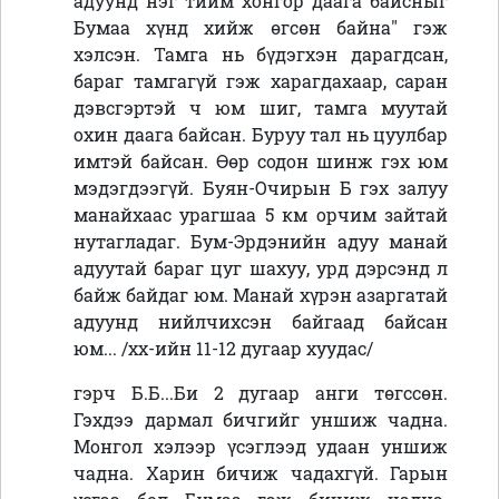
адуунд нэг тийм хонгор даага байсныг
Бумаа хүнд хийж өгсөн байна" гэж
хэлсэн. Тамга нь бүдэгхэн дарагдсан,
бараг тамгагүй гэж харагдахаар, саран
дэвсгэртэй ч юм шиг, тамга муутай
охин даага байсан. Буруу тал нь цуулбар
имтэй байсан. Өөр содон шинж гэх юм
мэдэгдээгүй. Буян-Очирын Б гэх залуу
манайхаас урагшаа 5 км орчим зайтай
нутагладаг. Бум-Эрдэнийн адуу манай
адуутай бараг цуг шахуу, урд дэрсэнд л
байж байдаг юм. Манай хүрэн азаргатай
адуунд нийлчихсэн байгаад байсан
юм... /хх-ийн 11-12 дугаар хуудас/
гэрч Б.Б...Би 2 дугаар анги төгссөн.
Гэхдээ дармал бичгийг уншиж чадна.
Монгол хэлээр үсэглээд удаан уншиж
чадна. Харин бичиж чадахгүй. Гарын