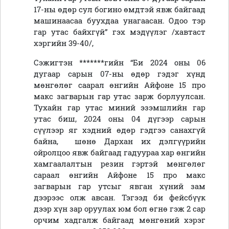
17-ны өдөр сул богино өмдтэй явж байгаад
машинаасаа буухдаа унагаасан. Одоо тэр
гар утас байхгүй” гэх мэдүүлэг /хавтаст
хэргийн 39-40/,
Сэжигтэн *******гийн “Би 2024 оны 06
дугаар сарын 07-ны өдөр гэдэг хүнд
мөнгөлөг саарал өнгийн Айфоне 15 про
макс загварын гар утас зарж борлуулсан.
Тухайн гар утас миний эзэмшлийн гар
утас биш, 2024 оны 04 дүгээр сарын
сүүлээр яг хэдний өдөр гэдгээ санахгүй
байна, шөнө Дархан их дэлгүүрийн
ойролцоо явж байгаад гадуураа хар өнгийн
хамгаалалтын резин гэртэй мөнгөлөг
сараал өнгийн Айфоне 15 про макс
загварын гар утсыг явган хүний зам
дээрээс олж авсан. Тэгээд би фейсбүүк
дээр хүн зар оруулах юм бол өгнө гэж 2 сар
орчим хадгалж байгаад мөнгөний хэрэг