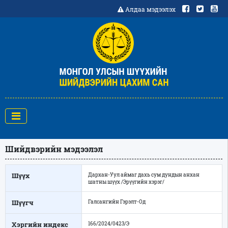
Алдаа мэдээлэх
Шийдвэрийн мэдээлэл
Шүүх
Дархан-Уул аймаг дахь сум дундын анхан
шатны шүүх /Эрүүгийн хэрэг/
Шүүгч
Галсангийн Гэрэлт-Од
Хэргийн индекс
166/2024/0423/Э