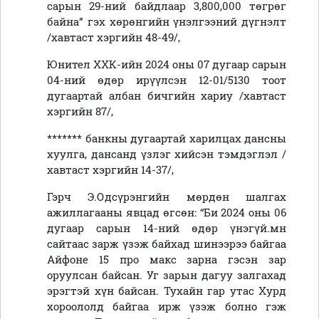
сарын 29-ний байдлаар 3,800,000 төгрөг
байна” гэх хөрөнгийн үнэлгээний дүгнэлт
/хавтаст хэргийн 48-49/,
Юнител ХХК-ийн 2024 оны 07 дугаар сарын
04-ний өдөр ирүүлсэн 12-01/5130 тоот
дугаартай албан бичгийн хариу /хавтаст
хэргийн 87/,
******* банкны дугаартай харилцах дансны
хуулга, дансанд үзлэг хийсэн тэмдэглэл /
хавтаст хэргийн 14-37/,
Гэрч Э.Одсүрэнгийн мөрдөн шалгах
ажиллагааны явцад өгсөн: “Би 2024 оны 06
дугаар сарын 14-ний өдөр үнэгүй.мн
сайтаас зарж үзэж байхад шинээрээ байгаа
Айфоне 15 про макс зарна гэсэн зар
оруулсан байсан. Уг зарын дагуу залгахад
эрэгтэй хүн байсан. Тухайн гар утас Хурд
хороололд байгаа ирж үзэж болно гэж