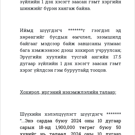
зүйлийн 1 дэх хэсэгт заасан гэмт хэргийн
шинжийг бүрэн хангаж байна.
Иймд шүүгдэгч *******г гээгдэл эд
хөрөнгийг бусдын өмчлөл, эзэмшилд
байгааг мэдсээр байж завшсаны улмаас
бага хэмжээнээс дээш хохирол учруулсан;
Эрүүгийн хуулийн тусгай ангийн 17.5
дугаар зүйлийн 1 дэх хэсэгт заасан гэмт
хэрэг үйлдсэн гэм буруутайд тооцов.
Хохирол, иргэний нэхэмжлэлийн талаар:
Шүүхийн хэлэлцүүлэгт шүүгдэгч *******
“...
Энэ сардаа буюу 2024 оны 10 дугаар
сарын 18-нд 1,900,000 төгрөг буюу 50
хувийг нь төлөөд, 2024 оны 10 дугаар