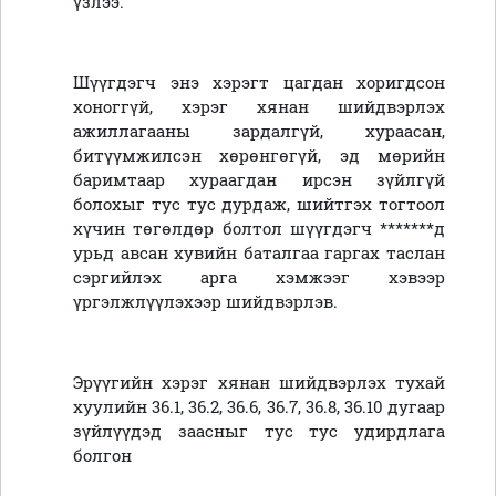
үзлээ.
Шүүгдэгч энэ хэрэгт цагдан хоригдсон
хоноггүй, хэрэг хянан шийдвэрлэх
ажиллагааны зардалгүй, хураасан,
битүүмжилсэн хөрөнгөгүй, эд мөрийн
баримтаар хураагдан ирсэн зүйлгүй
болохыг тус тус дурдаж, шийтгэх тогтоол
хүчин төгөлдөр болтол шүүгдэгч *******д
урьд авсан хувийн баталгаа гаргах таслан
сэргийлэх арга хэмжээг хэвээр
үргэлжлүүлэхээр шийдвэрлэв.
Эрүүгийн хэрэг хянан шийдвэрлэх тухай
хуулийн 36.1, 36.2, 36.6, 36.7, 36.8, 36.10 дугаар
зүйлүүдэд заасныг тус тус удирдлага
болгон