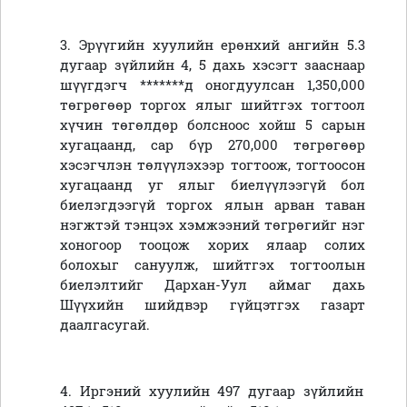
3. Эрүүгийн хуулийн ерөнхий ангийн 5.3
дугаар зүйлийн 4, 5 дахь хэсэгт зааснаар
шүүгдэгч *******д оногдуулсан 1,350,000
төгрөгөөр торгох ялыг шийтгэх тогтоол
хүчин төгөлдөр болсноос хойш 5 сарын
хугацаанд, сар бүр 270,000 төгрөгөөр
хэсэгчлэн төлүүлэхээр тогтоож, тогтоосон
хугацаанд уг ялыг биелүүлээгүй бол
биелэгдээгүй торгох ялын арван таван
нэгжтэй тэнцэх хэмжээний төгрөгийг нэг
хоногоор тооцож хорих ялаар солих
болохыг сануулж, шийтгэх тогтоолын
биелэлтийг Дархан-Уул аймаг дахь
Шүүхийн шийдвэр гүйцэтгэх газарт
даалгасугай.
4. Иргэний хуулийн 497 дугаар зүйлийн