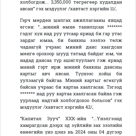
холбогдож... 3,350,000 төгрөгөөр худалдан
авсан” гэх мэдүүлэг /хавтаст хэргийн 11/,
Гэрч мөрдөн шалгах ажиллагааны явцад
өгсөн: “...миний өмнө танилцсан *******
гэдэг хүн над руу утсаар яриад би гар утас
зардаг юмаа, би банкны зээлээ төлж
чадаагүй учраас миний данс хаагдсан
мөнгө орохоор шууд татаад байдаг юм, чи
надад дансаа түр ашиглуулаач гэж яриад
манай гэрт ирж миний банкны дансны
картыг авч явсан. Түүнээс хойш би
уулзаагүй байгаа. Миний картыг өгөхгүй
байсан учраас би картаа хаалгасан. Тэгээд
******* над руу картаа хаалгасан байна гэж
уурлаад надтай холбогдохоо больсон” гэх
мэдүүлэг /хавтаст хэргийн 42/,
“Капитал Зууч” ХХК-ийн “...Үнэлгээнд
хамрагдсан дээрх эд зүйлийн зах зээлийн
өнөөгийн үнэ цэнэ нь 2024 оны 04 дүгээр