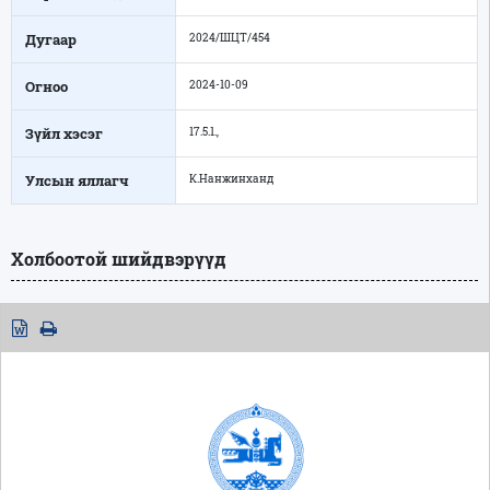
Дугаар
2024/ШЦТ/454
Огноо
2024-10-09
Зүйл хэсэг
17.5.1.,
Улсын яллагч
К.Нанжинханд
Холбоотой шийдвэрүүд