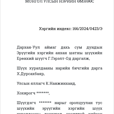
МОНГОЛ УЛСЫН НЭРИЙН ӨМНӨӨС
Хэргийн индекс: 166/2024/0423/Э
Дархан-Уул аймаг дахь сум дундын
Эрүүгийн хэргийн анхан шатны шүүхийн
Ерөнхий шүүгч Г.Гэрэлт-Од даргалж,
Шүүх хуралдааны нарийн бичгийн дарга
Х.Дурсахбаяр
,
Улсын яллагч К.Нанжинханд,
Хохирогч *******,
Шүүгдэгч ******* нарыг оролцуулан тус
шүүхийн эрүүгийн хэргийн шүүх
хуралдааны танхимд нээлттэй хийсэн