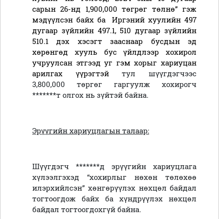
сарын 26-нд 1,900,000 төгрөг төлнө” гэж
мэдүүлсэн байх ба Иргэний хуулийн 497
дугаар зүйлийн 497.1, 510 дугаар зүйлийн
510.1 дэх хэсэгт зааснаар бусдын эд
хөрөнгөд хууль бус үйлдлээр хохирол
учруулсан этгээд уг гэм хорыг хариуцан
арилгах үүрэгтэй
тул шүүгдэгчээс
3,800,000 төргөг гаргуулж хохирогч
*******т олгох нь зүйтэй байна.
Эрүүгийн хариуцлагын талаар:
Шүүгдэгч *******д эрүүгийн хариуцлага
хүлээлгэхэд “хохирлыг нөхөн төлөхөө
илэрхийлсэн” хөнгөрүүлэх нөхцөл байдал
тогтоогдож байх ба хүндрүүлэх нөхцөл
байдал тогтоогдохгүй байна.