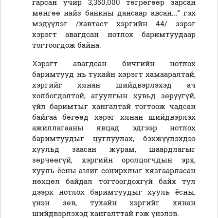
гарсан учир 3,350,000 төгрөгөөр зарсан
мөнгөө найз банкны дансаар авсан...” гэх
мэдүүлэг /хавтаст хэргийн 44/ зэрэг
хэрэгт авагдсан нотлох баримтуудаар
тогтоогдож байна.
Хэрэгт авагдсан бичгийн нотлох
баримтууд нь тухайн хэрэгт хамааралтай,
хэргийг хянан шийдвэрлэхэд ач
холбогдолтой, агуулгын хувьд зөрүүгүй,
үйл баримтыг хангалтай тогтоож чадсан
байгаа бөгөөд хэрэг хянан шийдвэрлэх
ажиллагааны явцад эдгээр нотлох
баримтуудыг цуглуулах, бэхжүүлэхдээ
хуульд заасан журам, шаардлагыг
зөрчөөгүй, хэргийн оролцогчдын эрх,
хууль ёсны ашиг сонирхлыг хязгаарласан
нөхцөл байдал тогтоогдохгүй байх тул
дээрх нотлох баримтуудыг хууль ёсны,
үнэн зөв, тухайн хэргийг хянан
шийдвэрлэхэд хангалттай гэж үнэлэв.