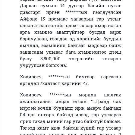
Дархан сумын 14 дүгээр багийн нутаг
дэвсгэрт иргэн *******ын гээгдүүлсэн
Айфоне 15 промакс загварын гар утсыг
олсон атлаа эзнийг олох талаар ямар нэгэн
арга хэмжээ авалгүйгээр бусдад зарж
борлуулсан, гээгдэл эд хөрөнгийг бусдын
өмчлөл, эзэмшилд байгааг мэдсээр байж
завшсаны улмаас бага хэмжээнээс дээш
буюу 3,800,000 төгрөгийн хохирол
учруулсан болох нь:
Хохирогч *******ын бичгээр гаргасан
өргөдөл /хавтаст хэргийн 4/,
Хохирогч *******ын мөрдөн шалгах
ажиллагааны явцад өгсөн: “...Гранд яак
нэртэй зочид буудалд ирж амарч байгаад
04 цаг өнгөрч байхад ирээд гар утсаараа
ярих гэхэд миний гар утас байхгүй байсан.
Тэгээд хамт явж байсан хүний гар утсаар
өөрийнхөө дугаар луу залгаж үзэхэд 2