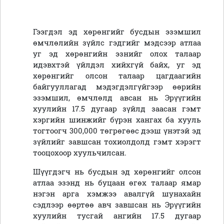
Гээгдэл эд хөрөнгийг бусдын эзэмшил
өмчлөлийн зүйлс гэдгийг мэдсээр атлаа
уг эд хөрөнгийн эзнийг олох талаар
идэвхтэй үйлдэл хийхгүй байх, уг эд
хөрөнгийг олсон талаар цагдаагийн
байгууллагад мэдэгдэлгүйгээр өөрийн
эзэмшил, өмчлөлд авсан нь Эрүүгийн
хуулийн 17.5 дугаар зүйлд заасан гэмт
хэргийн шинжийг бүрэн хангах ба хууль
тогтоогч 300,000 төгрөгөөс дээш үнэтэй эд
зүйлийг завшсан тохиолдолд гэмт хэрэгт
тооцохоор хуульчилсан.
Шүүгдэгч нь бусдын эд хөрөнгийг олсон
атлаа эзэнд нь буцаан өгөх талаар ямар
нэгэн арга хэмжээ авалгүй шунахайн
сэдлээр өөртөө авч завшсан нь Эрүүгийн
хуулийн тусгай ангийн 17.5 дугаар