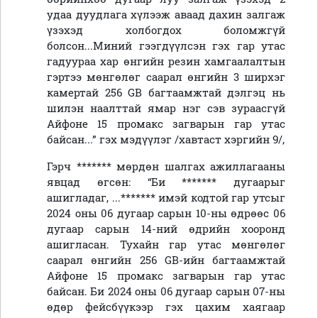
удаа дуудлага хүлээж аваад дахин залгаж
үзэхэд холбогдох боломжгүй
болсон...Миний гээгдүүлсэн гэх гар утас
гадуураа хар өнгийн резин хамгаалалтын
гэртээ мөнгөлөг саарал өнгийн 3 ширхэг
камертай 256 GB багтаамжтай дэлгэц нь
шилэн наалттай ямар нэг сэв зураасгүй
Айфоне 15 промакс загварын гар утас
байсан...” гэх мэдүүлэг /хавтаст хэргийн 9/,
Гэрч ******* мөрдөн шалгах ажиллагааны
явцад өгсөн: “Би ******* дугаарыг
ашигладаг, ...******* имэй кодтой гар утсыг
2024 оны 06 дугаар сарын 10-ны өдрөөс 06
дугаар сарын 14-ний өдрийн хооронд
ашигласан. Тухайн гар утас мөнгөлөг
саарал өнгийн 256 GB-ийн багтаамжтай
Айфоне 15 промакс загварын гар утас
байсан. Би 2024 оны 06 дугаар сарын 07-ны
өдөр фейсбүүкээр гэх цахим хаягаар