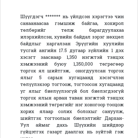
Шүүгдэгч ******* нь үйлдсэн хэрэгтээ чин
санаанаасаа гэмшиж байгаа, хохирол
төлбөрийг төлж барагдуулахаа
илэрхийлсэн, хувийн байдал зэрэг нөхцөл
байдлыг харгалзан Эрүүгийн хуулийн
тусгай ангийн 17.5 дугаар зүйлийн 1 дэх
хэсэгт зааснаар 1,350 нэгжтэй тэнцэх
хэмжээний буюу 1,350,000 төгрөгөөр
торгох ял шийтгэж, оногдуулсан торгох
ялыг 5 сарын хугацаанд хэсэгчлэн
төлүүлэхээр тогтоож, тогтоосон хугацаанд
уг ялыг биелүүлээгүй бол биелэгдээгүй
торгох ялын арван таван нэгжтэй тэнцэх
хэмжээний төгрөгийг нэг хоногоор тооцож
хорих ялаар солих болохыг сануулж,
шийтгэх тогтоолын биелэлтийг Дархан-
Уул аймаг дахь Шүүхийн шийдвэр
гүйцэтгэх газарт даалгах нь зүйтэй гэж