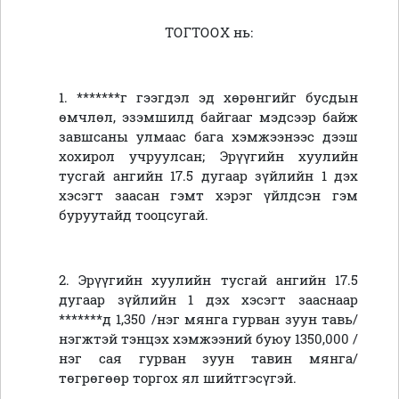
ТОГТООХ нь:
1. *******г гээгдэл эд хөрөнгийг бусдын
өмчлөл, эзэмшилд байгааг мэдсээр байж
завшсаны улмаас бага хэмжээнээс дээш
хохирол учруулсан; Эрүүгийн хуулийн
тусгай ангийн 17.5 дугаар зүйлийн 1 дэх
хэсэгт заасан гэмт хэрэг үйлдсэн гэм
буруутайд тооцсугай.
2. Эрүүгийн хуулийн тусгай ангийн 17.5
дугаар зүйлийн 1 дэх хэсэгт зааснаар
*******д 1,350 /нэг мянга гурван зуун тавь/
нэгжтэй тэнцэх хэмжээний буюу 1350,000 /
нэг сая гурван зуун тавин мянга/
төгрөгөөр торгох ял шийтгэсүгэй.