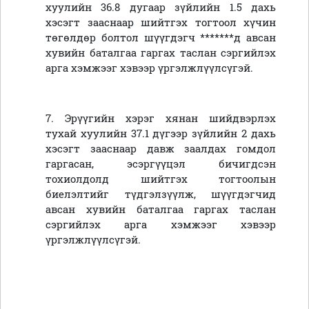
хуулийн 36.8 дугаар зүйлийн 1.5 дахь
хэсэгт зааснаар шийтгэх тогтоол хүчин
төгөлдөр болтол шүүгдэгч *******д авсан
хувийн баталгаа гаргах таслан сэргийлэх
арга хэмжээг хэвээр үргэлжлүүлсүгэй.
7. Эрүүгийн хэрэг хянан шийдвэрлэх
тухай хуулийн 37.1 дүгээр зүйлийн 2 дахь
хэсэгт зааснаар давж заалдах гомдол
гаргасан, эсэргүүцэл бичигдсэн
тохиолдолд шийтгэх тогтоолын
биелэлтийг түдгэлзүүлж, шүүгдэгчид
авсан хувийн баталгаа гаргах таслан
сэргийлэх арга хэмжээг хэвээр
үргэлжлүүлсүгэй.