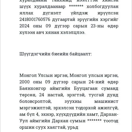
шүүх хуралдаанаар ******* холбогдуулан
яллах дүгнэлт үйлдэж ирүүлсэн
2418001760576 дугаартай эрүүгийн хэргийг
2024 оны 09 дүгээр сарын 23-ны өдөр
хүлээн авч хянан хэлэлцлээ.
Шүүгдэгчийн биеийн байцаалт:
Монгол Улсын иргэн, Монгол улсын иргэн,
2000 оны 09 дүгээр сарын 24-ний өдөр
Баянхонгор аймгийн Бууцагаан суманд
төрсөн, 24 настай, эрэгтэй, тусгай дунд
боловсролтой, зуухны машинист
мэргэжилтэй, эрхэлсэн тодорхой ажилгүй,
ам бүл 4, эхнэр, хүүхдүүдийн хамт, Дархан-
Уул аймгийн Дархан сумын ******* тоотод
оршин суух хаягтай, урьд