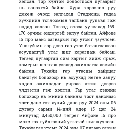
хэлсэн. Тэр хүнтэй холбогдсон дугаарыг
нь санахгүй байна. Хурд хороолол руу
дөхөж очоод залгахад Стадионы гадаа
хүүхдийн тоглоомын талбайд уулзъя гэж
надад хэлсэн. Тэгээд очоод уулзахад 165-
170 орчим өндөртэй залуу байсан. Айфоне
15 про макс загварын гар утсыг үзүүлсэн.
Үнэгүй.мн зар дээр гар утас баталгаажсан
асуудалгүй утас шиг харагдаж байсан.
Тэгээд дугаартай сим картыг хийж ярьж,
камерыг шалгаж үзэхэд ажиллагаа хэвийн
байсан. Тухайн гар утасны хайрцаг
байхгүй болохоор нь асуухад нөгөө залуу
хөдөө ажилладаг учраас ажил дээрээ
үлдээсэн гэж хэлсэн. Гар утас хэвийн
болохоор нь миний банкны тоот данснаас
тоот данс гэх хүний данс руу 2024 оны 06
дугаар сарын 14-ний өдөр 15 цаг 24
минутад 3,450,000 төгрөг Айфоне 15 про
макс гэх гүйлгээний утгатай шилжүүлсэн.
Тухайн гар утсыг 2024 оны 07 дугаар сарын