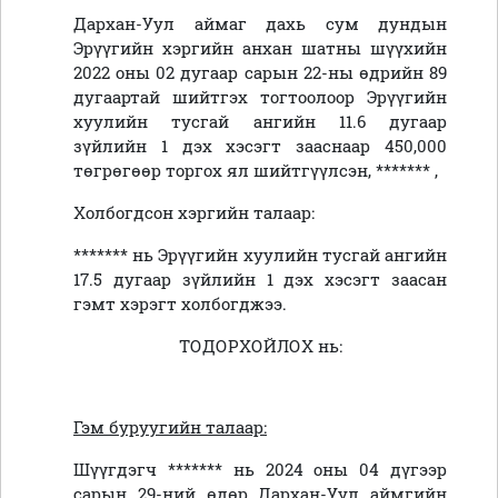
Дархан-Уул аймаг дахь сум дундын
Эрүүгийн хэргийн анхан шатны шүүхийн
2022 оны 02 дугаар сарын 22-ны өдрийн 89
дугаартай шийтгэх тогтоолоор Эрүүгийн
хуулийн тусгай ангийн 11.6 дугаар
зүйлийн 1 дэх хэсэгт зааснаар 450,000
төгрөгөөр торгох ял шийтгүүлсэн, ******* ,
Холбогдсон хэргийн талаар:
******* нь Эрүүгийн хуулийн тусгай ангийн
17.5 дугаар зүйлийн 1 дэх хэсэгт заасан
гэмт хэрэгт холбогджээ.
ТОДОРХОЙЛОХ нь:
Гэм буруугийн талаар:
Шүүгдэгч ******* нь 2024 оны 04 дүгээр
сарын 29-ний өдөр Дархан-Уул аймгийн