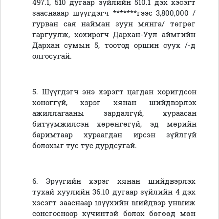
497.1, 510 дугаар зүйлийн 510.1 дэх хэсэгт
зааснааар шүүгдэгч *******гээс 3,800,000 /
гурван сая найман зуун мянга/ төгрөг
гаргуулж, хохирогч Дархан-Уул аймгийн
Дархан сумын 5, тоотод оршин суух /-д
олгосугай.
5. Шүүгдэгч энэ хэрэгт цагдан хоригдсон
хоноггүй, хэрэг хянан шийдвэрлэх
ажиллагааны зардалгүй, хураасан
битүүмжилсэн хөрөнгөгүй, эд мөрийн
баримтаар хураагдан ирсэн зүйлгүй
болохыг тус тус дурдсугай.
6. Эрүүгийн хэрэг хянан шийдвэрлэх
тухай хуулийн 36.10 дугаар зүйлийн 4 дэх
хэсэгт зааснаар шүүхийн шийдвэр уншиж
сонсгосноор хүчинтэй болох бөгөөд мөн