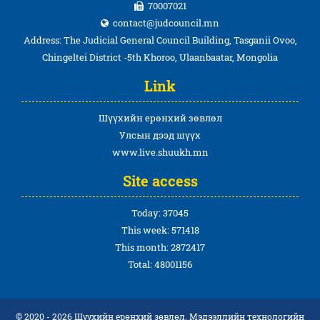
70007021
contact@judcouncil.mn
Address: The Judicial General Council Building, Tasganii Ovoo,
Chingeltei District -5th Khoroo, Ulaanbaatar, Mongolia
Link
Шүүхийн ерөнхий зөвлөл
Улсын дээд шүүх
www.live.shuukh.mn
Site access
Today: 37045
This week: 571418
This month: 2872417
Total: 48001156
© 2020 - 2026 Шүүхийн ерөнхий зөвлөл. Мэдээллийн технологийн