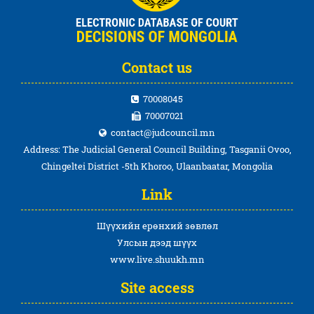
Contact us
70008045
70007021
contact@judcouncil.mn
Address: The Judicial General Council Building, Tasganii Ovoo,
Chingeltei District -5th Khoroo, Ulaanbaatar, Mongolia
Link
Шүүхийн ерөнхий зөвлөл
Улсын дээд шүүх
www.live.shuukh.mn
Site access