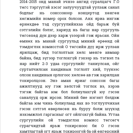
2014-2015 онд манай эчнээ ангид суралцагч Г.О
төгс тэргүүтэй хэсэг залуучуудтай уулзаж санал
бодлыг нь сонссоноор концертод хөнгөн
хөгжмийн номер орох болсон. Анх яриа ингэж
өрнөхдөө тэд сургуулийнхаа ойд барьж буй
сэтгэлийн бэлэг, хариуд нь багш нар сургууль
төгсөхөд дүн дээр харж үзээрэй гэж ярьсан. Ойн
өмнөх нь манай сургуульд миний өрөөнд ой
тэмдэглэх комисстой О төгсийн дүү ирж уулзан
ярилцаж, бид тоглолтын хөлс мөнгө авмаар
байна, бид зүгээр тоглохгүй гэхээр нь тэгвэл та
нар нийт 2-3 удаа сургуулийг таниулсан, ойг
сурталчилсан хандивын тоглолт хий, түүнээс
олсон хандивын орлогоос хөлсөө ав гэж харилцан
тохиролцсон. Энэ аман яриаг сонссон багш
ажилтнууд юу гэж хөлстэй тоглох вэ, хэрэв
тэгэж байгаа юм бол болиулахгүй юу гэсэн
саналууд орж ирсэн. Миний бие нэгэнт бэлдэж
байгаа юм чинь болиулаад яах вэ тоглуулчихая
гэсэн сэтгэл өвөрлөсөн нь буруу болж шүүхэд
нэхэмжлэл гаргасныг огт ойлгохгүй байна. Угтаа
сургуулийн ой тэмдэглэх комисс төгсөгч
сурагчидтай ярьж тохирсноос би О гэсэн
хамтлагтай огт ярьж тохироогүй ба ой өнгөрсний