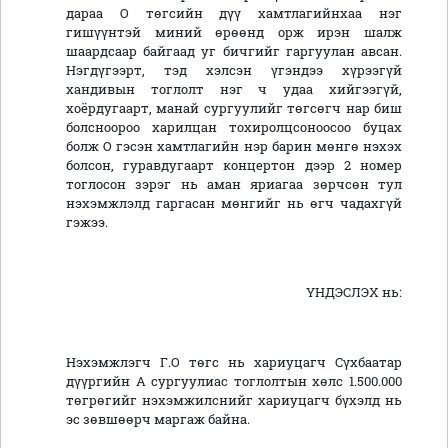
дараа О төгсийн дүү хамтлагийнхаа нэг
гишүүнтэй миний өрөөнд орж ирэн шалж
шаардсаар байгаад уг бичгийг гаргуулан авсан.
Нэгдүгээрт, тэд хэлсэн үгэндээ хүрээгүй
хандивын тоглолт нэг ч удаа хийгээгүй,
хоёрдугаарт, манай сургуулийг төгсөгч нар биш
болсноороо харилцан тохиролцсоноосоо буцах
болж О гэсэн хамтлагийн нэр барин мөнгө нэхэх
болсон, гуравдугаарт концертон дээр 2 номер
тоглосон зэрэг нь аман яриагаа зөрчсөн тул
нэхэмжлэлд гаргасан мөнгийг нь өгч чадахгүй
гэжээ.
ҮНДЭСЛЭХ нь:
Нэхэмжлэгч Г.О төгс нь хариуцагч Сүхбаатар
дүүргийн А сургуулиас тоглолтын хөлс 1.500.000
төгрөгийг нэхэмжилснийг хариуцагч бүхэлд нь
эс зөвшөөрч маргаж байна.