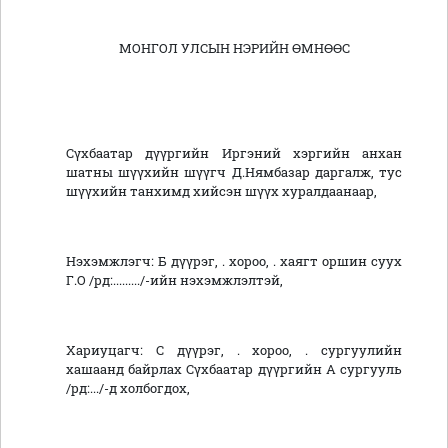
МОНГОЛ УЛСЫН НЭРИЙН ӨМНӨӨС
Сүхбаатар дүүргийн Иргэний хэргийн анхан
шатны шүүхийн шүүгч Д.Нямбазар даргалж, тус
шүүхийн танхимд хийсэн шүүх хуралдаанаар,
Нэхэмжлэгч: Б дүүрэг, . хороо, . хаягт оршин суух
Г.О /рд:........./-ийн нэхэмжлэлтэй,
Хариуцагч: С дүүрэг, . хороо, . сургуулийн
хашаанд байрлах Сүхбаатар дүүргийн А сургууль
/рд:.../-д холбогдох,