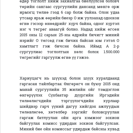
өдөр тоглолт хийж захиалгаа биелүүлсэн боловч
төрийн сангаас сургуулийн дансанд мөнгө орж
ирмэгц төлнө гээд 6 сар болж байна. Олон удаа
утсаар ярьж өөрийн биеэр О иж уулзахад одоохон
өгнө гэсээр өнөөдрийг хүрч байна, одоог хүртэл
нэг ч төгрөг аваагүй болно. Надад хийж өгсөн
2015 оны 12 сарын 25-ны өдрийн бичигт миний
нэрийг О төгсөд гэж бичих байсан юм гэтэл О
хамтлагт гэж бичсэн байна. Иймд А 2-р
сургуулиас тоглолтын хөлс болох 1.500.000
төгрөгийг гаргуулж өгнө үү гэжээ.
Хариуцагч нь шүүхэд болон шүүх хуралдаанд
гаргасан тайлбартаа: Өнгөрөгч он буюу 2015 онд
манай сургуулийн 35 жилийн ойг тэмдэглэн
өнгөрүүлэх Сүхбаатар дүүргийн Иргэдийн
төлөөлөгчдийн тэргүүлэгчдийн хурлаар
шийдвэр гарч үүний дагуу хийгдэх ажлуудын
төлөвлөгөө, хөтөлбөр зэргийг боловсруулан
гаргаж батлуулан ойн арга хэмжээг зохион
байгуулах комисс удирдан зохион байгуулсан.
Миний бие ойн комиссыг удирдаж байсны хувьд