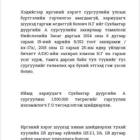
Хэдийгээр иргэний хэрэгт сургуулийн улсын
бүртгэлийн гэрчилгээ авагдаагүй, хариуцагч
шүүхэд гаргаж өгдөггүй боловч Н.Г ийг Сүхбаатар
дүүргийн А сургуулийн захирлаар томилсон
Нийслэлийн Засаг даргын 2014 оны 6 дугаар
сарын 19-ний өдрийн 5/152 тоот захирамж /
хх-17х/, 2015 оны 12 сарын 25-ны өдөр үйлдсэн
бичигт АЗЭС-ийн захирал хэмээн Н.Г нь гарын
үсэг зурж, тамга дарсан байх тул түүнийг тус
сургуулийг төлөөлөх эрх бүхий этгээд гэж үзсэн
болно.
Иймд хариуцагч Сүхбаатар дүүргийн А
сургуулиас 1.500.000 төгрөгийг гаргуулан
нэхэмжлэгч Г.О төгсөд олгож шийдвэрлэв.
Иргэний хэрэг шүүхэд хянан шийдвэрлэх тухай
хуулийн 115 дугаар зүйлийн 115.2.1, 116, 118 дугаар
зүйлд заасныг удирдлага болгон