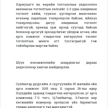
Хариуцагч нь өөрийн татгалзлын үндэслэлээ
анхнаасаа тоглолтын хөлсийг 2-3 удаа хандивын
тоглолт хийж, түүнээс цугларсан мөнгөнөөс
өгөхөөр харилцан тохиролцсон байсан, ийнхүү
тохиролцсоны дагуу хандивын тоглолт
хийгээгүй, өрөөнд орж ирээд суугаад байсан
болохоор аргагүй эрхэнд бичиг үйлдэж өгсөн, ойн
арга хэмжээг тэмдэглэн өнгөрүүлэх төсөвт
тоглолтын мөнгө огт тусгагдаагүй гэж
тайлбарлан маргаж байна.
Шүүх нэхэмжлэлийн шаардлагыг дараах
үндэслэлээр ханган шийдвэрлэв.
Сүхбаатар дүүргийн А сургуулийн 35 жилийн ойн
арга хэмжээг 2015 оны 11 сарын 26-ны өдөр
Хүүхдийн ордонд тэмдэглэн өнгөрүүлсэн, уг арга
хэмжээнд Г.О төгс, Ц.Ганбаатар, Э.Гансүх нар
хөгжмийн номероор оролцсон үйл баримтын
талаар хариуцагч тал маргадаггүй.