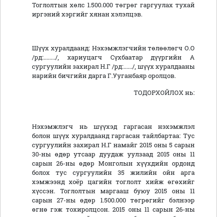
Тоглолтын хөлс 1.500.000 төгрөг гаргуулах тухай
иргэний хэргийг хянан хэлэлцэв.
Шүүх хуралдаанд: Нэхэмжлэгчийн төлөөлөгч О.О
/рд:......../, хариуцагч Сүхбаатар дүүргийн А
сургуулийн захирал Н.Г /рд:....../, шүүх хуралдааны
нарийн бичгийн дарга Г.Ууганбаяр оролцов.
ТОДОРХОЙЛОХ нь:
Нэхэмжлэгч нь шүүхэд гаргасан нэхэмжлэл
болон шүүх хуралдаанд гаргасан тайлбартаа: Тус
сургуулийн захирал Н.Г намайг 2015 оны 5 сарын
30-ны өдөр утсаар дуудаж уулзаад 2015 оны 11
сарын 26-ны өдөр Монголын хүүхдийн ордонд
болох тус сургуулийн 35 жилийн ойн арга
хэмжээнд хоёр цагийн тоглолт хийж өгөхийг
хүссэн. Тоглолтын маргааш буюу 2015 оны 11
сарын 27-ны өдөр 1.500.000 төгрөгийг бэлнээр
өгнө гэж тохиролцсон. 2015 оны 11 сарын 26-ны