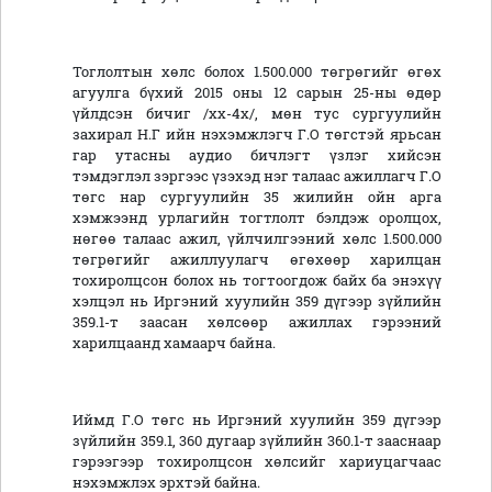
Тоглолтын хөлс болох 1.500.000 төгрөгийг өгөх
агуулга бүхий 2015 оны 12 сарын 25-ны өдөр
үйлдсэн бичиг /хх-4х/, мөн тус сургуулийн
захирал Н.Г ийн нэхэмжлэгч Г.О төгстэй ярьсан
гар утасны аудио бичлэгт үзлэг хийсэн
тэмдэглэл зэргээс үзэхэд нэг талаас ажиллагч Г.О
төгс нар сургуулийн 35 жилийн ойн арга
хэмжээнд урлагийн тогтлолт бэлдэж оролцох,
нөгөө талаас ажил, үйлчилгээний хөлс 1.500.000
төгрөгийг ажиллуулагч өгөхөөр харилцан
тохиролцсон болох нь тогтоогдож байх ба энэхүү
хэлцэл нь Иргэний хуулийн 359 дүгээр зүйлийн
359.1-т заасан хөлсөөр ажиллах гэрээний
харилцаанд хамаарч байна.
Иймд Г.О төгс нь Иргэний хуулийн 359 дүгээр
зүйлийн 359.1, 360 дугаар зүйлийн 360.1-т зааснаар
гэрээгээр тохиролцсон хөлсийг хариуцагчаас
нэхэмжлэх эрхтэй байна.