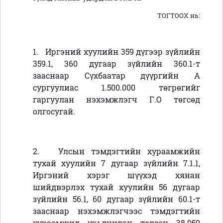
ТОГТООХ нь:
1.
Иргэний хуулийн 359 дүгээр зүйлийн
359.1, 360 дугаар зүйлийн 360.1-т
зааснаар Сүхбаатар дүүргийн А
сургуулиас 1.500.000 төгрөгийг
гаргуулан нэхэмжлэгч Г.О төгсөд
олгосугай.
2.
Улсын тэмдэгтийн хураамжийн
тухай хуулийн 7 дугаар зүйлийн 7.1.1,
Иргэний хэрэг шүүхэд хянан
шийдвэрлэх тухай хуулийн 56 дугаар
зүйлийн 56.1, 60 дугаар зүйлийн 60.1-т
зааснаар нэхэмжлэгчээс тэмдэгтийн
хураамжид урьдчилан төлсөн 38.950