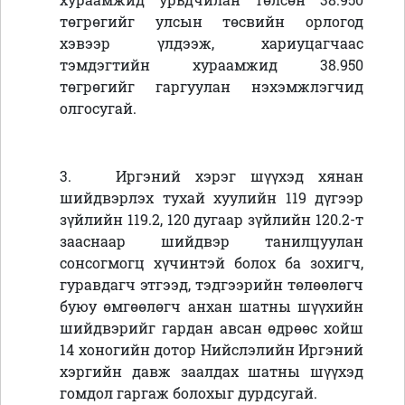
төгрөгийг улсын төсвийн орлогод
хэвээр үлдээж, хариуцагчаас
тэмдэгтийн хураамжид 38.950
төгрөгийг гаргуулан нэхэмжлэгчид
олгосугай.
3.
Иргэний хэрэг шүүхэд хянан
шийдвэрлэх тухай хуулийн 119 дүгээр
зүйлийн 119.2, 120 дугаар зүйлийн 120.2-т
зааснаар шийдвэр танилцуулан
сонсогмогц хүчинтэй болох ба зохигч,
гуравдагч этгээд, тэдгээрийн төлөөлөгч
буюу өмгөөлөгч анхан шатны шүүхийн
шийдвэрийг гардан авсан өдрөөс хойш
14 хоногийн дотор Нийслэлийн Иргэний
хэргийн давж заалдах шатны шүүхэд
гомдол гаргаж болохыг дурдсугай.