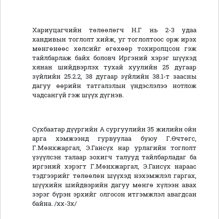
Хариуцагчийн төлөөлөгч Н.Г нь 2-3 удаа
хандивын тоглолт хийж, уг тоглолтоос орж ирэх
мөнгөнөөс хөлсийг өгөхөөр тохиролцсон гэж
тайлбарлаж байх боловч Иргэний хэрэг шүүхэд
хянан шийдвэрлэх тухай хуулийн 25 дугаар
зүйлийн 25.2.2, 38 дугаар зүйлийн 38.1-т заасны
дагуу өөрийн татгалзлын үндэслэлээ нотлож
чадсангүй гэж шүүх дүгнэв.
Сүхбаатар дүүргийн А сургуулийн 35 жилийн ойн
арга хэмжээнд гурвуулаа буюу Г.Өчтөгс,
Г.Мөнхжаргал, Э.Гансүх нар урлагийн тоглолт
үзүүлсэн талаар зохигч талууд тайлбарладаг ба
иргэний хэрэгт Г.Мөнхжаргал, Э.Гансүх нараас
тэдгээрийг төлөөлөн шүүхэд нэхэмжлэл гаргах,
шүүхийн шийдвэрийн дагуу мөнгө хүлээн авах
зэрэг бүрэн эрхийг олгосон итгэмжлэл авагдсан
байна. /хх-3х/