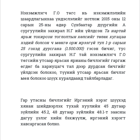
Нэхэмжлэгч Г.О төгс нь нэхэмжлэлийн
шаардлагынхаа үндэслэлийг нотлож 2015 оны 12
сарын 25-ны өдөр Сүхбаатар дүүргийн А
сургуулийн захирал Н.Г ийн үйлдсэн
Та нартай
ярьж тохирсон тоглолтын хөлсийг төлөх хугацаа
хэдий болсон ч мөнгө орж ирээгүй тул 1-р сарын
25 гэхэд дуусгана
(
1.500.000
)
гэсэн бичиг, тус
сургуулийн захирал Н.Г тай нэхэмжлэгч Г.О
төгсийн утсаар ярьсан ярианы бичлэгийг гаргаж
өгдөг ба хариуцагч тал дээр дурдсан бичгийг
үйлдсэн болохоо, түүний утсаар ярьсан бичлэг
мөн болохоо шүүх хуралдаанд тайлбарладаг.
Гар утасны бичлэгийг Иргэний хэрэг шүүхэд
хянан шийдвэрлэх тухай хуулийн 45 дугаар
зүйлийн 45.2, 48 дугаар зүйлийн 48.1-т заасны
дагуу үзлэг хийн бэхжүүлж, иргэний хэрэгт
хавсаргасан болно.