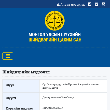
Алдаа мэдээлэх
Шийдвэрийн мэдээлэл
Шүүх
Сүхбаатар дүүргийн Иргэний хэргийн анхан
шатны шүүх
Шүүгч
Дашцоодолын Нямбазар
Хэргийн индекс
181/2016/00232/И