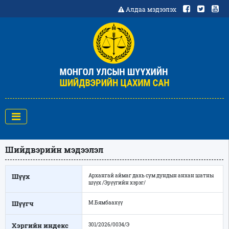
Алдаа мэдээлэх
Шийдвэрийн мэдээлэл
Шүүх
Архангай аймаг дахь сум дундын анхан шатны
шүүх /Эрүүгийн хэрэг/
Шүүгч
М.Бямбаахүү
Хэргийн индекс
301/2026/0034/Э