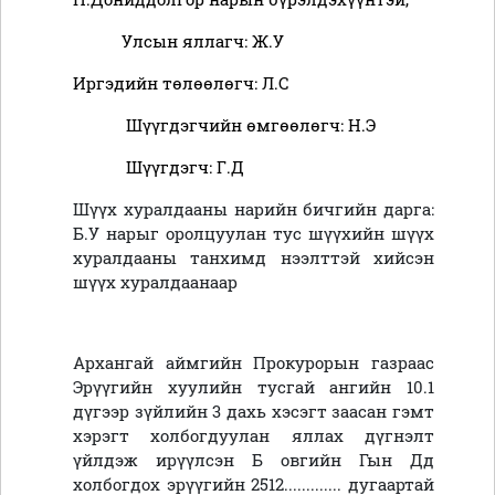
Улсын яллагч: Ж.У
Иргэдийн төлөөлөгч: Л.С
Шүүгдэгчийн өмгөөлөгч: Н.Э
Шүүгдэгч: Г.Д
Шүүх хуралдааны нарийн бичгийн дарга:
Б.У нарыг оролцуулан тус шүүхийн шүүх
хуралдааны танхимд нээлттэй хийсэн
шүүх хуралдаанаар
Архангай аймгийн Прокурорын газраас
Эрүүгийн хуулийн тусгай ангийн 10.1
дүгээр зүйлийн 3 дахь хэсэгт заасан гэмт
хэрэгт холбогдуулан яллах дүгнэлт
үйлдэж ирүүлсэн Б
овгийн
Гын Д
д
холбогдох эрүүгийн 2512............. дугаартай