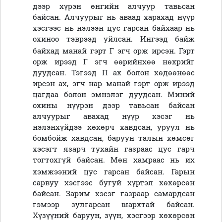
дээр хүрэн өнгийн алчуур тавьсан
байсан. Алчуурыг нь аваад харахад нүүр
хэсгээс нь нэлээн цус гарсан байхаар нь
охиноо тэврээд уйлсан. Ингээд байж
байхад манай гэрт Г эгч орж ирсэн.
Гэрт
орж ирээд Г эгч өөрийнхөө нөхрийг
дуудсан. Тэгээд П ах болон хөдөөнөөс
ирсэн ах, эгч нар манай гэрт орж ирээд
цагдаа болон эмнэлэг дуудсан
.
Миний
охины нүүрэн дээр тавьсан байсан
алчуурыг авахад нүүр хэсэг нь
нэлэнхүйдээ хөхөрч хавдсан, уруул нь
бомбойж хавдсан, баруун талын хөмсөг
хэсэгт язарч тухайн газраас цус гарч
тогтохгүй байсан. Мөн хамраас нь их
хэмжээний цус гарсан байсан.
Гарын
сарвуу хэсгээс бугуй хүртэл хөхөрсөн
байсан. Зарим хэсэг газраар самардсан
гэмээр зулгарсан шархтай байсан.
Хүзүүний баруун, зүүн, хэсгээр хөхөрсөн