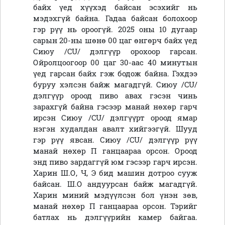
байх үед хүүхэд байсан эсэхийг нь
мэдэхгүй байна. Гадаа байсан болохоор
гэр рүү нь ороогүй. 2025 оны 10 дугаар
сарын 20-ны шөнө 00 цаг өнгөрч байх үед
Сиюу
/
CU
/ дэлгүүр орохоор гарсан.
Ойролцоогоор 00 цаг 30-аас 40 минутын
үед гарсан байх гэж бодож байна. Гэхдээ
буруу хэлсэн байж магадгүй.
Сиюу
/
CU
/
дэлгүүр ороод пиво авах гэсэн чинь
зарахгүй байна гэсээр манай нөхөр гарч
ирсэн
Сиюу
/
CU
/ дэлгүүрт ороод ямар
нэгэн худалдан авалт хийгээгүй. Шууд
гэр рүү явсан.
Сиюу
/
CU
/ дэлгүүр рүү
манай нөхөр П ганцаараа орсон. Ороод
энд пиво зардаггүй юм гэсээр гарч ирсэн.
Харин Ш.О, Ч, Э бид машин дотроо сууж
байсан. Ш.О андуурсан байж магадгүй.
Харин миний мэдүүлсэн бол үнэн зөв,
манай нөхөр П ганцаараа орсон. Тэрийг
батлах нь дэлгүүрийн камер байгаа.