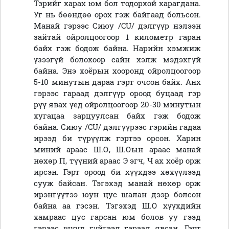
Тэрийг харах юм бол тодорхой харагдана.
Уг нь бөөндөө орох гэж байгаад больсон.
Манай гэрээс
Сиюу
/
CU
/ дэлгүүр нэлээн
зайтай ойролцоогоор 1 километр гаран
байх гэж бодож байна. Нарийн хэмжиж
үзээгүй болохоор сайн хэлж мэдэхгүй
байна. Энэ хоёрын хооронд ойролцоогоор
5-10 минутын дараа гэрт очсон байх. Анх
гэрээс гараад дэлгүүр ороод буцаад гэр
рүү явах үед ойролцоогоор 20-30 минутын
хугацаа зарцуулсан байх гэж бодож
байна.
Сиюу
/
CU
/ дэлгүүрээс гэрийн гадаа
ирээд би түрүүлж гэртээ орсон. Харин
миний араас Ш.О, Ш.Оын араас манай
нөхөр П, түүний араас Э эгч, Ч ах хоёр орж
ирсэн. Гэрт ороод би хүүхдээ хөхүүлээд
сууж байсан. Тэгэхэд манай нөхөр орж
ирэнгүүтээ юун цус шалан дээр болсон
байна аа гэсэн. Тэгэхэд Ш.О хүүхдийн
хамраас цус гарсан юм болов уу гээд
гэрээс шууд гүйгээд гараад явсан. Гэрт