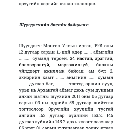
эрүүгийн хэргийг хянан хэлэлцэв.
Шүүгдэгчийн биеийн байцаалт:
Шүүгдэгч:
Монгол Улсын иргэн, 1991 оны
12 дугаар сарын 11-ний өдөр
....... а
ймгийн
..........
суманд төрсөн,
34
настай, эрэгтэй,
боловсролгүй, мэргэжилгүй,
блокны
үйлдвэрт ажиллаж байсан, ам бүл 2,
эхнэрийн хамт
.......
аймгийн
......
сумын
.......
дугаар баг
,
..........
тоотод оршин суух,
урьд нь
Архангай аймаг дахь сум дундын
анхан шатны шүүхийн 2011 оны 06 дугаар
сарын 03-ны өдрийн 58 дугаар шийтгэх
тогтоолоор Эрүүгийн хуулийн тусгай
ангийн 153 дугаар зүйлийн 153.2, 145
дугаар зүйлийн 145.2 дахь хэсэгт зааснаар
06 жил 01 сарын хугацаагаар хорих ялаар