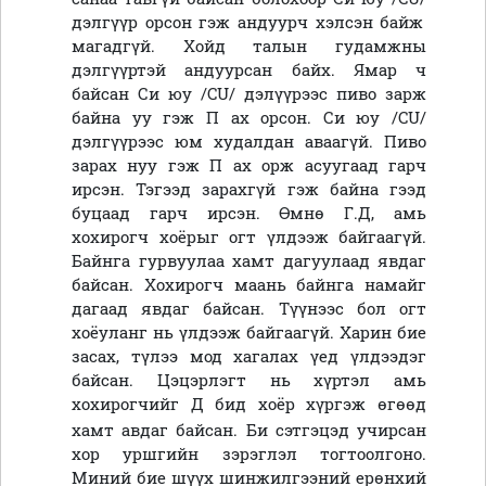
дэлгүүр орсон гэж а
н
дуурч хэлсэн байж
магадгүй. Хойд талын гудам
ж
ны
дэлгүүртэй
анд
уурсан байх. Ямар ч
байсан
Си юу /
CU
/
дэлүүрээс пиво зарж
байна уу гэж П ах орсон.
Си юу /
CU
/
дэлгүүрээс юм худалдан аваагүй. Пиво
зарах нуу гэж П
ах
орж асуугаад гарч
ирсэн. Тэгээд зарахгүй гэж байна гээд
буцаад гарч ирсэн
. Өмнө
Г.Д, амь
хохирогч хоёрыг огт үлдээж байгаагүй.
Байнга гурвуулаа хамт дагуулаад явдаг
байсан.
Х
охирогч маань байнга намайг
дагаад явдаг байсан. Түүнээс бол огт
хоёуланг нь үлдээж байгаагүй. Харин бие
засах, түлээ мод хагалах үед үлдээдэг
байсан. Цэцэрлэгт нь хүртэл амь
хохирогчийг Д бид хоёр хүргэж өгөөд
хамт авдаг байсан.
Би сэтгэцэд учирсан
хор уршгийн зэрэглэл тогтоолгоно.
Миний бие шүүх шинжилгээний ерөнхий