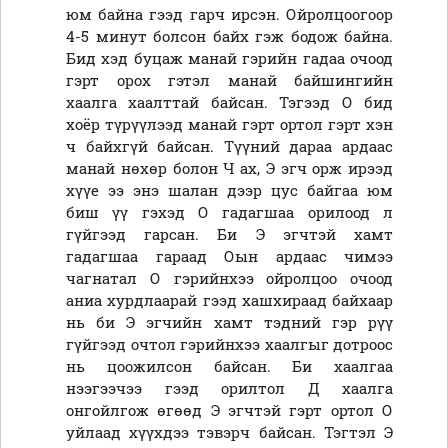
юм байна гээд гарч ирсэн.
Ойролцоогоор
4-5 минут болсон байх гэж бодож байна.
Бид хэд буцаж манай гэрийн гадаа очоод
гэрт орох гэтэл манай байшингийн
хаалга хаалттай байсан. Тэгээд О бид
хоёр түрүүлээд манай гэрт ортол гэрт хэн
ч байхгүй байсан. Түүний дараа ардаас
манай нөхөр болон Ч ах, Э эгч орж ирээд
хүүе ээ энэ шалан дээр цус байгаа юм
биш үү гэхэд О гадагшаа орилоод л
гүйгээд гарсан. Би Э эгчтэй хамт
гадагшаа гараад Оын ардаас чимээ
чагнатал О гэрийнхээ ойролцоо очоод
аниа хурдлаарай гээд хашхираад байхаар
нь би Э эгчийн хам
т
тэдний гэр рүү
гүйгээд очтол гэрийнхээ хаалгыг дотроос
нь цоожилсон байсан. Би хаалгаа
нээгээчээ гээд орилтол Д хаалга
онгойлгож өгөөд Э эгчтэй гэрт ортол О
уйлаад хүүхдээ тэвэрч байсан.
Т
эгтэл Э