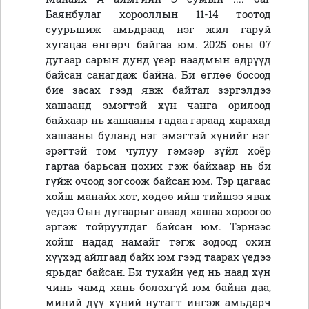
Баянбулаг хорооллын 11-14 тоотод
суурьшиж амьдраад нэг жил гаруй
хугацаа өнгөрч байгаа юм. 2025 оны 07
дугаар сарын дунд үеэр наадмын өдрүүд
байсан санагдаж байна
. Б
и өглөө босоод
бие засах гээд явж байтал зэргэлдээ
хашаанд эмэгтэй хүн чанга орилоод
байхаар нь хашааны гадаа гараад хар
ахад
хашааны буланд нэг эмэгтэй хүнийг нэг
эрэгтэй том чулуу гэмээр зүйл хоёр
гартаа барьсан цохих гэж байхаар нь би
гүйж очоод зогсоож байсан юм.
Т
эр цагаас
хойш манайх хот, хөдөө ийш тийшээ явах
үедээ Оын дугаарыг аваад хашаа хороогоо
эргэж тойруулдаг байсан юм. Тэрнээс
хойш надад намайг тэгж зодоод охин
хүүхэд айлгаад байх юм гээд таарах үедэ
э
ярьдаг байсан. Би тухайн үед нь наад хүн
чинь чамд хань болохгүй юм байна даа
,
м
иний дүү хүний нутагт ингэж амьдарч