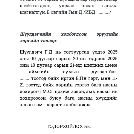
шийтгэгдсэн, улсаас авсан гавьяа
шагналгүй,
Б
овгийн
Гын Д
/ИБД:.........../
Шүүгдэгчийн холбогдсон эрүүгийн
хэргийн талаар:
Шүүгдэгч Г.Д нь согтуурсан үедээ 2025
оны 10 дугаар сарын 20-ны өдрөөс 2025
оны 10 дугаар сарын 21-нд шилжих шөнө
...... аймгийн ........ сумын ....... дугаар баг,
........ тоотод байх иргэн Б.Пн гэрт, мөн 11-
21 тоотод байх өөрийн гэртээ бага насны
хохирогч М.Сг цохиж зодон, амь насыг нь
хохироосон буюу бага насны хүүхдийг
алсан гэмт хэрэгт
холбогджээ.
ТОДОРХОЙЛОХ нь: