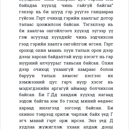
байхдаа хүүхэд чинь гайгүй байгаа”
гэхээр нь би шууд гэр рүүгээ ганцаараа
гүйсэн. Гэрт очиход гэрийн хаалгыг дотор
талаас цоожилсон байсан. Тэгэхлээр нь
би хаалгаа онгойлгооч хүүхэд зүгээр үү
гэж асуухад хүүхдийг чинь зодчихсон
гээд гэрийн хаалга онгойлгож өгсөн.
Гэрт
ороход охин маань зүүн талын орон дээр
дээш харсан байдалтай нүүр хэсэгт нь гар
нүүрний алчуурыг тавьсан байсан. Охин
дээр очиход ухаангүй хамраас болон
баруун талын хөмсөг хэсгээс их
хэмжээний цус гарч нүүр хэсэг нь
мэдэгдэхийн аргагүй айма
а
р болчихсон
байсан. Би Г.Дд хандаж хүүхэд яагаад
зодож байгаа юм бэ гэхэд миний өөдөөс
хараад инээгээд зогсоод байсан.
Би
охиноо тэврээд орилж чарлаж байх үед Г
эгч
манай гэрт орж ирсэн. Энэ үед Д
худлаа жүжиглэж ухаан алдаж
д
оош