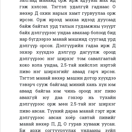
залгаад манайд орж ирж адууны мах ид
гэж хэлсэн. Тэгтэл удалгүй гаднаас О
нөхөр Д охин нарын хамт гурвуулаа орж
ирсэн. Орж ирээд махаа идээд дуусаад
байж байтал урд талын гудамжны үзүүрт
байх дэлгүүрээс ундаа авахаар болоод бид
нар бүгдээрээ манай машинд суугаад урд
дэлгүүр орсон. Дэлгүүрийн гадаа ирж Д
эхнэр хүүхдээ дэлгүүр дагуулж ороод
дэлгүүрээс нэг ширхэг том савалгаатай
коко кола ундаа, 2.5-тай нийслэл нэртэй
пиво нэг ширхэгийг аваад гарч ирсэн.
Тэгтэл манай нөхөр машин дотор хүүхдээ
тэвэрч сууж байгаад миний хань хүн юм
аваад байгаа юм чинь ороод нэг пиво
авахгүй юу даа гэхээр нь тухайн
дэлгүүрээс орж мөн 2.5
-тай
нэг ширхэг
пиво авсан.
Түүний дараа манай гэрт ирж
дэлгүүрээс авсан хоёр савтай пивийг
манай нөхөр П, Д, О гурав хувааж уусан.
Би архи согтууруулах ундааны зүйл