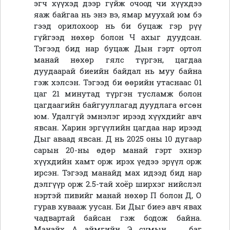
эгч хүүхэд дээр гүйж очоод чи хүүхдээ
яаж байгаа нь энэ вэ, ямар муухай юм бэ
гээд орилохоор нь би буцаж гэр рүү
гүйгээд нөхөр болон Ч ахыг дуудсан.
Тэгээд бид нар буцаж Дын гэрт ортол
манай нөхөр гялс түргэн, цагдаа
дуудаарай биеийн байдал нь муу байна
гэж хэлсэн. Тэгээд би өөрийн утаснаас 01
цаг 21 минутад түргэн тусламж болон
цагдаагийн байгууллагад дуудлага өгсөн
юм
.
Удалгүй эмнэлэг ирээд хүүхдийг авч
явсан. Харин эргүүлийн цагдаа нар ирээд
Дыг аваад явсан
.
Д нь 2025 оны 10 дугаар
сарын 20-ны өдөр манай гэрт эхнэр
хүүхдийн хамт орж ирэх үедээ эрүүл орж
ирсэн. Тэгээд манайд мах идээд бид нар
дэлгүүр орж 2.5
-тай хоёр
ширхэг
н
ийслэл
нэртэй пивийг манай нөхөр П болон Д, О
гурав хувааж уусан. Би Дыг биеэ авч явах
чадвартай байсан гэж бодож байна.
Манайх А аймгийн Э сумын .... баг