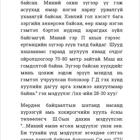
байсан. Миний охин зүгээр үү гэж
асуухад ямар нэгэн хариу урвалгүй
ухаангүй байсан. Хэвлий гол хэсэгт бага
зэргийн хөхөрсөн байсан,
ө
өр ямар нэгэн
гэмтэл бэртэл нүдэнд харагдах
зүйл
байгаагүй.
Манай гэр П ахын гэрээс
ертөнцийн зүгээр зүүн талд байдаг. Шууд
хашаанаас гараад шулуун яваад очдог
ойролцоогоор 70-80 метр зайтай.
Маш их
гомдолтой байна. Зүгээр байсан хүүхдийг
минь цохиж зодож эрүүл мэндэд нь
гэмтэл учруулсан болохоор Г.Д гэх хүнд
хуулийн дагуу арга хэмжээ авхуулмаар
байна
.” гэх мэдүүлэг /1хх-ийн 28-30 хуу/
Мөрдөн байцаалтын шатанд насанд
хүрээгүй амь хохирогчийн хууль ёсны
төлөөлөгч Ш.Оын дахин мэдүүлсэн:
“...
Миний өмнө өгсөн мэдүүлэг үнэн зөв
.
Би тухайн үед мэдүүлэг өгөхдөө сэтгэл
санаа тавгүй байсан болохоор
Си юу /
CU
/