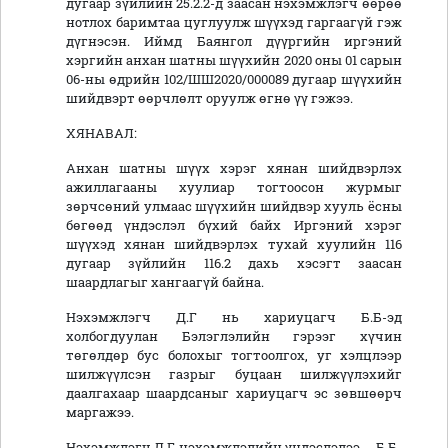
дугаар зүйлийн 25.2.2-д заасан нэхэмжлэгч өөрөө
нотлох баримтаа цуглуулж шүүхэд гаргаагүй гэж
дүгнэсэн. Иймд Баянгол дүүргийн иргэний
хэргийн анхан шатны шүүхийн 2020 оны 01 сарын
06-ны өдрийн 102/ШШ2020/000089 дугаар шүүхийн
шийдвэрт өөрчлөлт оруулж өгнө үү гэжээ.
ХЯНАВАЛ:
Анхан шатны шүүх хэрэг хянан шийдвэрлэх
ажиллагааны хуулиар тогтоосон журмыг
зөрчсөний улмаас шүүхийн шийдвэр хууль ёсны
бөгөөд үндэслэл бүхий байх Иргэний хэрэг
шүүхэд хянан шийдвэрлэх тухай хуулийн 116
дугаар зүйлийн 116.2 дахь хэсэгт заасан
шаардлагыг хангаагүй байна.
Нэхэмжлэгч Д.Г нь хариуцагч Б.Б-эд
холбогдуулан Бэлэглэлийн гэрээг хүчин
төгөлдөр бус болохыг тогтоолгох, уг хэлцлээр
шилжүүлсэн газрыг буцаан шилжүүлэхийг
даалгахаар шаардсаныг хариуцагч эс зөвшөөрч
маргажээ.
Нэхэмжлэгч Д.Г нэхэмжлэлийн үндэслэлээ ... Б.Б-