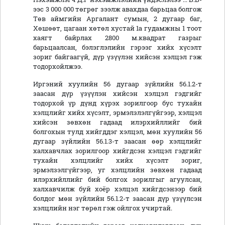
ээс 3 000 000 төгрөг зээлж авахдаа барьцаа болгож
Төв аймгийн Аргалант сумын, 2 дугаар баг,
Хөшөөт, цагаан хөтөл хустай 1а гудамжны 1 тоот
хаягт байрлах 2800 м.квадрат газрыг
барьцаалсан, бэлэглэлийн гэрээг хийх хүсэлт
зориг байгаагүй, дүр үзүүлэн хийсэн хэлцэл гэж
тодорхойлжээ.
Иргэний хуулийн 56 дугаар зүйлийн 56.1.2-т
заасан дүр үзүүлэн хийсэн хэлцэл гэдгийг
тодорхой үр дүнд хүрэх зорилгоор бус тухайн
хэлцлийг хийх хүсэлт, эрмэлзлэлгүйгээр, хэлцэл
хийсэн зөвхөн гадаад илэрхийллийг бий
болгохын тулд хийгддэг хэлцэл, мөн хуулийн 56
дугаар зүйлийн 56.1.3-т заасан өөр хэлцлийг
халхавчлах зорилгоор хийгдсэн хэлцэл гэдгийг
тухайн хэлцлийг хийх хүсэлт зориг,
эрмэлзэлгүйгээр, уг хэлцлийн зөвхөн гадаад
илэрхийллийг бий болгох зорилгыг агуулсан,
халхавчилж буй хоёр хэлцэл хийгдсэнээр бий
болдог мөн зүйлийн 56.1.2-т заасан дүр үзүүлсэн
хэлцлийн нэг төрөл гэж ойлгох учиртай.