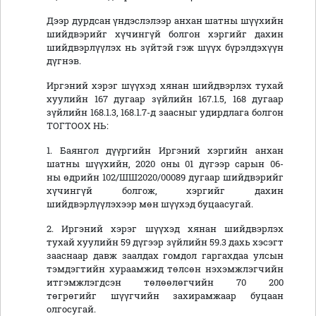
Дээр дурдсан үндэслэлээр анхан шатны шүүхийн
шийдвэрийг хүчингүй болгон хэргийг дахин
шийдвэрлүүлэх нь зүйтэй гэж шүүх бүрэлдэхүүн
дүгнэв.
Иргэний хэрэг шүүхэд хянан шийдвэрлэх тухай
хуулийн 167 дугаар зүйлийн 167.1.5, 168 дугаар
зүйлийн 168.1.3, 168.1.7-д заасныг удирдлага болгон
ТОГТООХ НЬ:
1. Баянгол дүүргийн Иргэний хэргийн анхан
шатны шүүхийн, 2020 оны 01 дүгээр сарын 06-
ны өдрийн 102/ШШ2020/00089 дугаар шийдвэрийг
хүчингүй болгож, хэргийг дахин
шийдвэрлүүлэхээр мөн шүүхэд буцаасугай.
2. Иргэний хэрэг шүүхэд хянан шийдвэрлэх
тухай хуулийн 59 дүгээр зүйлийн 59.3 дахь хэсэгт
зааснаар давж заалдах гомдол гаргахдаа улсын
тэмдэгтийн хураамжид төлсөн нэхэмжлэгчийн
итгэмжлэгдсэн төлөөлөгчийн 70 200
төгрөгийг шүүгчийн захирамжаар буцаан
олгосугай.