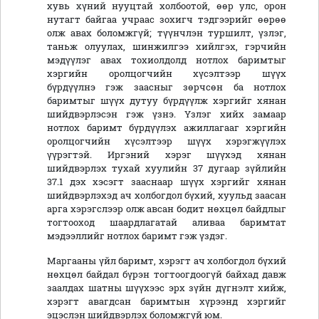
хувь хүний нууцтай холбоотой, өөр улс, орон
нутагт байгаа учраас зохигч тэдгээрийг өөрөө
олж авах боломжгүй; түүнчлэн туршилт, үзлэг,
таньж олуулах, шинжилгээ хийлгэх, гэрчийн
мэдүүлэг авах тохиолдолд нотлох баримтыг
хэргийн оролцогчийн хүсэлтээр шүүх
бүрдүүлнэ гэж заасныг зөрчсөн ба нотлох
баримтыг шүүх дутуу бүрдүүлж хэргийг хянан
шийдвэрлэсэн гэж үзнэ. Үзлэг хийх замаар
нотлох баримт бүрдүүлэх ажиллагааг хэргийн
оролцогчийн хүсэлтээр шүүх хэрэгжүүлэх
үүрэгтэй. Иргэний хэрэг шүүхэд хянан
шийдвэрлэх тухай хуулийн 37 дугаар зүйлийн
37.1 дэх хэсэгт зааснаар шүүх хэргийг хянан
шийдвэрлэхэд ач холбогдол бүхий, хуульд заасан
арга хэрэгслээр олж авсан бодит нөхцөл байдлыг
тогтооход шаардлагатай аливаа баримтат
мэдээллийг нотлох баримт гэж үздэг.
Маргааны үйл баримт, хэрэгт ач холбогдол бүхий
нөхцөл байдал бүрэн тогтоогдоогүй байхад давж
заалдах шатны шүүхээс эрх зүйн дүгнэлт хийж,
хэрэгт авагдсан баримтын хүрээнд хэргийг
эцэслэн шийдвэрлэх боломжгүй юм.