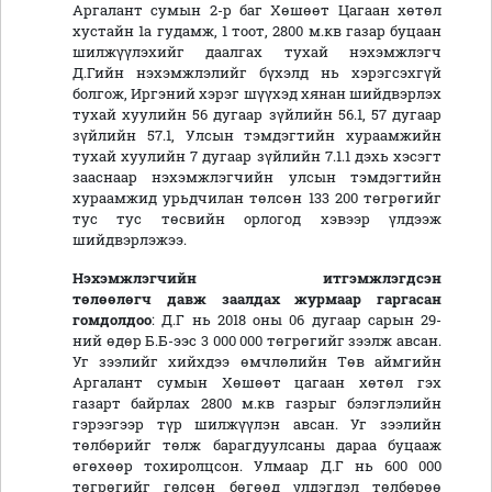
Аргалант сумын 2-р баг Хөшөөт Цагаан хөтөл
хустайн 1а гудамж, 1 тоот, 2800 м.кв газар буцаан
шилжүүлэхийг даалгах тухай нэхэмжлэгч
Д.Гийн нэхэмжлэлийг бүхэлд нь хэрэгсэхгүй
болгож, Иргэний хэрэг шүүхэд хянан шийдвэрлэх
тухай хуулийн 56 дугаар зүйлийн 56.1, 57 дугаар
зүйлийн 57.1, Улсын тэмдэгтийн хураамжийн
тухай хуулийн 7 дугаар зүйлийн 7.1.1 дэхь хэсэгт
зааснаар нэхэмжлэгчийн улсын тэмдэгтийн
хураамжид урьдчилан төлсөн 133 200 төгрөгийг
тус тус төсвийн орлогод хэвээр үлдээж
шийдвэрлэжээ.
Нэхэмжлэгчийн итгэмжлэгдсэн
төлөөлөгч
давж заалдах журмаар гаргасан
гомдолд
оо
: Д.Г нь 2018 оны 06 дугаар сарын 29-
ний өдөр Б.Б-ээс 3 000 000 төгрөгийг зээлж авсан.
Уг зээлийг хийхдээ өмчлөлийн Төв аймгийн
Аргалант сумын Хөшөөт цагаан хөтөл гэх
газарт байрлах 2800 м.кв газрыг бэлэглэлийн
гэрээгээр түр шилжүүлэн авсан. Уг зээлийн
төлбөрийг төлж барагдуулсаны дараа буцааж
өгөхөөр тохиролцсон. Улмаар Д.Г нь 600 000
төгрөгийг гөлсөн бөгөөд үлдэгдэл төлбөрөө