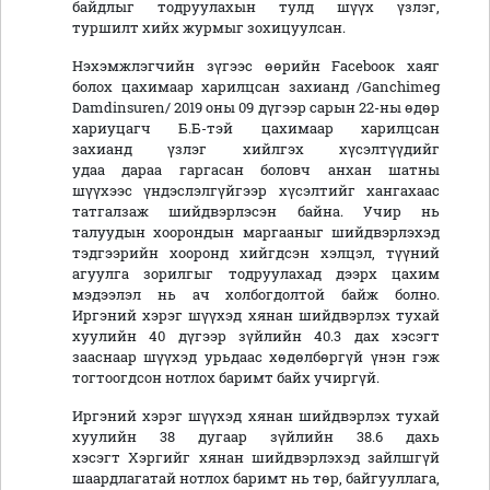
байдлыг тодруулахын тулд шүүх үзлэг,
туршилт хийх журмыг зохицуулсан.
Нэхэмжлэгчийн зүгээс өөрийн Fасеbоок хаяг
болох цахимаар харилцсан захианд /Ganchimeg
Damdinsuren/ 2019 оны 09 дүгээр сарын 22-ны өдөр
хариуцагч Б.Б-тэй цахимаар харилцсан
захианд үзлэг хийлгэх хүсэлтүүдийг
удаа дараа гаргасан боловч анхан шатны
шүүхээс үндэслэлгүйгээр хүсэлтийг хангахаас
татгалзаж шийдвэрлэсэн байна. Учир нь
талуудын хоорондын маргааныг шийдвэрлэхэд
тэдгээрийн хооронд хийгдсэн хэлцэл, түүний
агуулга зорилгыг тодруулахад дээрх цахим
мэдээлэл нь ач холбогдолтой байж болно.
Иргэний хэрэг шүүхэд хянан шийдвэрлэх тухай
хуулийн 40 дүгээр зүйлийн 40.3 дах хэсэгт
зааснаар шүүхэд урьдаас хөдөлбөргүй үнэн гэж
тогтоогдсон нотлох баримт байх учиргүй.
Иргэний хэрэг шүүхэд хянан шийдвэрлэх тухай
хуулийн 38 дугаар зүйлийн 38.6 дахь
хэсэгт Хэргийг хянан шийдвэрлэхэд зайлшгүй
шаардлагатай нотлох баримт нь төр, байгууллага,