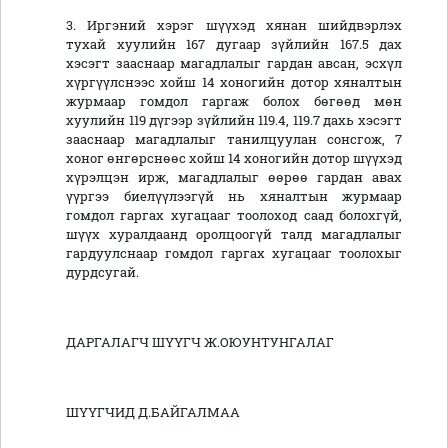
3. Иргэний хэрэг шүүхэд хянан шийдвэрлэх
тухай хуулийн 167 дугаар зүйлийн 167.5 дах
хэсэгт зааснаар магадлалыг гардан авсан, эсхүл
хүргүүлснээс хойш 14 хоногийн дотор хяналтын
журмаар гомдол гаргаж болох бөгөөд мөн
хуулийн 119 дүгээр зүйлийн 119.4, 119.7 дахь хэсэгт
зааснаар магадлалыг танилцуулан сонсгож, 7
хоног өнгөрснөөс хойш 14 хоногийн дотор шүүхэд
хүрэлцэн ирж, магадлалыг өөрөө гардан авах
үүргээ биелүүлээгүй нь хяналтын журмаар
гомдол гаргах хугацааг тоолоход саад болохгүй,
шүүх хуралдаанд оролцоогүй талд магадлалыг
гардуулснаар гомдол гаргах хугацааг тоолохыг
дурдсугай.
ДАРГАЛАГЧ ШҮҮГЧ Ж.ОЮУНТУНГАЛАГ
ШҮҮГЧИД Д.БАЙГАЛМАА