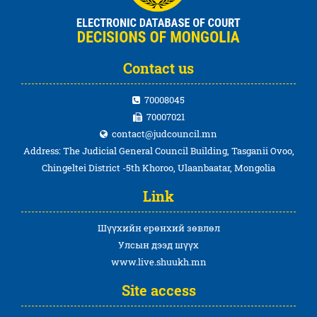
Contact us
70008045
70007021
contact@judcouncil.mn
Address: The Judicial General Council Building, Tasganii Ovoo,
Chingeltei District -5th Khoroo, Ulaanbaatar, Mongolia
Link
Шүүхийн ерөнхий зөвлөл
Улсын дээд шүүх
www.live.shuukh.mn
Site access