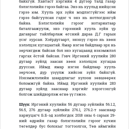
байхгүй. Хавтаст хэргийн 4 дүгээр талд газар
бэлэглэлийн гэрээ байгаа. Энэ нь хуульд нийцсэн
гэрээ юм. Хууль эрх зүйн мэдлэггүйгээс ийм
гэрээ байгуулсан гэдэг ч энэ нь нотлогдохгүй
байна. Бэлэглэлийн гэрээг нотариатаар
баталгаажуулж, энэ гэрээний хууль зүйн үр
дагаврыг тайлбарлаж өгсний дараа Д.Г гарын
үсэг зурсан. Хоёрдугаарт, энэхүү гэрээ нь хөөн
хэлэлцэх хугацаатай. Ямар нэгэн байдлаар эрх нь
зөрчигдөж байсан бол энэ хугацаанд нэхэмжлэл
гаргах ёстой байсан. Гэвч Иргэний хуулийн 280
дугаар зүйлд заасан хөөн хэлэлцэх хугацаа
дууссан. Иймд ямар нэгэн байдлаар хууль
зөрчсөн, дүр үзүүлж хийсэн зүйл байхгүй.
Нэхэмжлэлийн шаардлагыг хүлээн зөвшөөрөх
боломжгүй байна. Иймд Иргэний хуулийн 283
дугаар зүйлд зааснаар хэргийг хэрэгсэхгүй
болгож шийдвэрлэж өгнө үү гэжээ.
Шүүх:
Иргэний хуулийн 56 дугаар зүйлийн 56.1.2,
56.5, 276 дугаар зүйлийн 276.1, 276.2-т зааснаар
хариуцагч Б.Б-эд холбогдох 2018 оны 6 сарын 29-
ний өдрийн газар бэлэглэлийн гэрээг хүчин
төгөлдөр бус болохыг тогтоолгох, Төв аймгийн