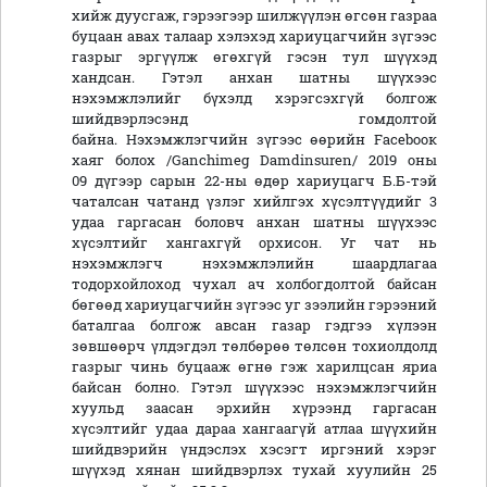
хийж дуусгаж, гэрээгээр шилжүүлэн өгсөн газраа
буцаан авах талаар хэлэхэд хариуцагчийн зүгээс
газрыг эргүүлж өгөхгүй гэсэн тул шүүхэд
хандсан. Гэтэл анхан шатны шүүхээс
нэхэмжлэлийг бүхэлд хэрэгсэхгүй болгож
шийдвэрлэсэнд гомдолтой
байна. Нэхэмжлэгчийн зүгээс өөрийн Fасеbоок
хаяг болох /Ganchimeg Damdinsuren/ 2019 оны
09 дүгээр сарын 22-ны өдөр хариуцагч Б.Б-тэй
чаталсан чатанд үзлэг хийлгэх хүсэлтүүдийг 3
удаа гаргасан боловч анхан шатны шүүхээс
хүсэлтийг хангахгүй орхисон. Уг чат нь
нэхэмжлэгч нэхэмжлэлийн шаардлагаа
тодорхойлоход чухал ач холбогдолтой байсан
бөгөөд хариуцагчийн зүгээс уг зээлийн гэрээний
баталгаа болгож авсан газар гэдгээ хүлээн
зөвшөөрч үлдэгдэл төлбөрөө төлсөн тохиолдолд
газрыг чинь буцааж өгнө гэж харилцсан яриа
байсан болно. Гэтэл шүүхээс нэхэмжлэгчийн
хуульд заасан эрхийн хүрээнд гаргасан
хүсэлтийг удаа дараа хангаагүй атлаа шүүхийн
шийдвэрийн үндэслэх хэсэгт иргэний хэрэг
шүүхэд хянан шийдвэрлэх тухай хуулийн 25