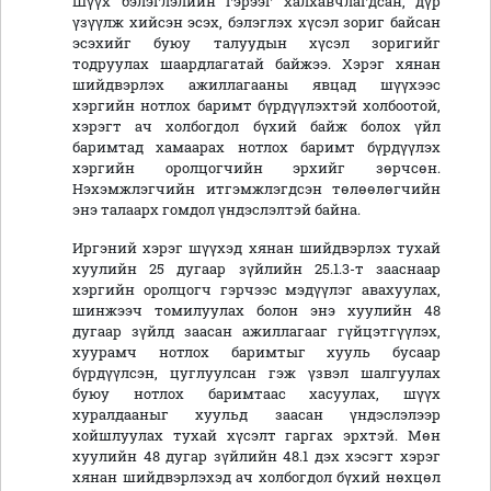
Шүүх бэлэглэлийн гэрээг халхавчлагдсан, дүр
үзүүлж хийсэн эсэх, бэлэглэх хүсэл зориг байсан
эсэхийг буюу талуудын хүсэл зоригийг
тодруулах шаардлагатай байжээ. Хэрэг хянан
шийдвэрлэх ажиллагааны явцад шүүхээс
хэргийн нотлох баримт бүрдүүлэхтэй холбоотой,
хэрэгт ач холбогдол бүхий байж болох үйл
баримтад хамаарах нотлох баримт бүрдүүлэх
хэргийн оролцогчийн эрхийг зөрчсөн.
Нэхэмжлэгчийн итгэмжлэгдсэн төлөөлөгчийн
энэ талаарх гомдол үндэслэлтэй байна.
Иргэний хэрэг шүүхэд хянан шийдвэрлэх тухай
хуулийн 25 дугаар зүйлийн 25.1.3-т зааснаар
хэргийн оролцогч гэрчээс мэдүүлэг авахуулах,
шинжээч томилуулах болон энэ хуулийн 48
дугаар зүйлд заасан ажиллагааг гүйцэтгүүлэх,
хуурамч нотлох баримтыг хууль бусаар
бүрдүүлсэн, цуглуулсан гэж үзвэл шалгуулах
буюу нотлох баримтаас хасуулах, шүүх
хуралдааныг хуульд заасан үндэслэлээр
хойшлуулах тухай хүсэлт гаргах эрхтэй. Мөн
хуулийн 48 дугар зүйлийн 48.1 дэх хэсэгт хэрэг
хянан шийдвэрлэхэд ач холбогдол бүхий нөхцөл