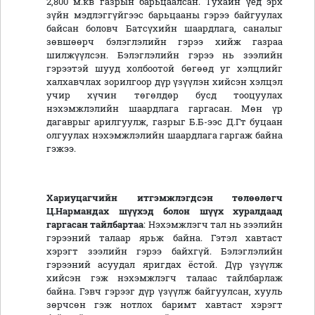
2,800 м.кв газрын барьцаалсан. Тухайн үед эрх
зүйн мэдлэггүйгээс барьцааны гэрээ байгуулах
байсан боловч Батсүхийн шаардлага, саналыг
зөвшөөрч бэлэглэлийн гэрээ хийж газраа
шилжүүлсэн. Бэлэглэлийн гэрээ нь зээлийн
гэрээтэй шууд холбоотой бөгөөд уг хэлцлийг
халхавчлах зорилгоор дүр үзүүлэн хийсэн хэлцэл
учир хүчин төгөлдөр бусд тооцуулах
нэхэмжлэлийн шаардлага гаргасан. Мөн үр
дагаврыг арилгуулж, газрыг Б.Б-ээс Д.Гт буцаан
олгуулах нэхэмжлэлийн шаардлага гаргаж байна
гэжээ.
Хариуцагчийн итгэмжлэгдсэн төлөөлөгч
Ц.Нармандах шүүхэд болон шүүх хуралдаад
гаргасан тайлбартаа
: Нэхэмжлэгч тал нь зээлийн
гэрээний талаар ярьж байна. Гэтэл хавтаст
хэрэгт зээлийн гэрээ байхгүй. Бэлэглэлийн
гэрээний асуудал яригдах ёстой. Дүр үзүүлж
хийсэн гэж нэхэмжлэгч талаас тайлбарлаж
байна. Гэвч гэрээг дүр үзүүлж байгуулсан, хууль
зөрчсөн гэж нотлох баримт хавтаст хэрэгт