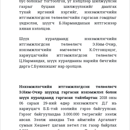
бус болохыг тогтоолгох, уг хэлцлээр шилжүүлсэн
газрыг буцаан шилжүүлэхийг даалгах
тухай иргэний хэргийг, нэхэмжлэгчийн
итгэмжлэгдсэн төлөөлөгчийн гаргасан гомдлыг
үндэслэн, шүүгч Б.Нармандахын илтгэснээр
хянан хэлэлцэв.
Шүүх хуралдаанд: нэхэмжлэгчийн
итгэмжлэгдсэн төлөөлөгч Э.Ням-Очир,
нэхэмжлэгчийн өмгөөлөгч К.Отгонцэцэг,
хариуцагчийн итгэмжлэгдсэн төлөөлөгч
Ц.Нармандах, шүүх хуралдааны нарийн бичгийн
дарга С.Буянхишиг нар оролцов.
Нэхэмжлэгчийн итгэмжлэгдсэн төлөөлөгч
Э.Ням-Очир шүүхэд гаргасан нэхэмжлэл болон
шүүх хуралдаанд гаргасан тайлбартаа:
2018 оны
06 сарын 29-ний өдөр нэхэмжлэгч Д.Г нь
хариуцагч Б.Б-тэй зээлийн гэрээ байгуулсан.
Гэрээг байгуулахдаа 3.000.000 төгрөгийг зээлж
авсан. Зээлж авахдаа Төв аймгийн Аргалант
сумын Хөшөөт цагаан хөтөл гэх газар байрлах