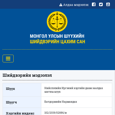
Алдаа мэдээлэх
Шийдвэрийн мэдээлэл
Шүүх
Нийслэлийн Иргэний хэргийн давж заалдах
шатны шүүх
Шүүгч
Батдоржийн Нармандах
Хэргийн индекс
102/2019/02886/и