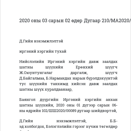
2020 оны 03 сарын 02 өдөр
Дугаар 210/МА2020
Д.Гийн нэхэмжлэлтэй
иргэний хэргийн тухай
Нийслэлийн Иргэний хэргийн давж заалдах
шатны шүүхийн Ерөнхий шүүгч
Ж.Оюунтунгалаг даргалж, шүүгч
Д.Байгалмаа, Б.Нармандах нарын бүрэлдэхүүнтэй
тус шүүхийн танхимд хийсэн давж заалдах
шатны шүүх хуралдаанаар,
Баянгол дүүргийн Иргэний хэргийн анхан
шатны шүүхийн, 2020
оны
01 дүгээр сарын 06-
ны өдрийн 102/ШШ2020/00089 дугаар шийдвэртэй,
Д.Гийн нэхэмжлэлтэй, Б.Б-
эд холбогдох, Бэлэглэлийн гэрээг хүчин төгөлдөр