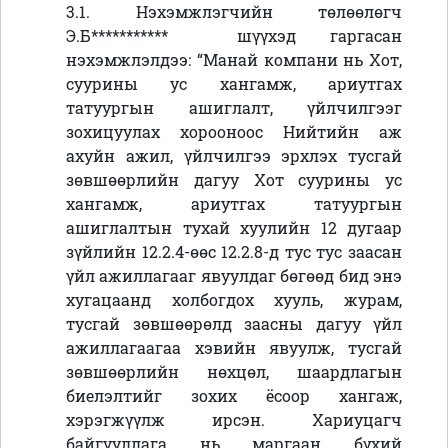
3.1. Нэхэмжлэгчийн төлөөлөгч
Э.Б
***********
шүүхэд гаргасан
нэхэмжлэлдээ:
“
Манай компани нь Хот,
суурины ус хангамж, ариутгах
татуургын ашиглалт, үйлчилгээг
зохицуулах хорооноос Нийтийн аж
ахуйн ажил, үйлчилгээ эрхлэх тусгай
зөвшөөрлийн дагуу Хот суурины ус
хангамж, ариутгах татуургын
ашиглалтын тухай хуулийн 12 дугаар
зүйлийн 12.2.4-өөс 12.2.8-д тус тус заасан
үйл ажиллагааг явуулдаг бөгөөд бид энэ
хугацаанд холбогдох хууль, журам,
тусгай зөвшөөрөлд заасны дагуу үйл
ажиллагаагаа хэвийн явуулж, тусгай
зөвшөөрлийн нөхцөл, шаардлагын
биелэлтийг зохих ёсоор хангаж,
хэрэгжүүлж ирсэн. Хариуцагч
байгууллага нь маргаан бүхий