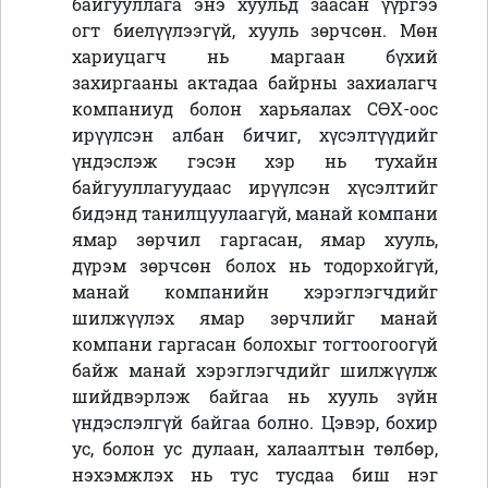
байгууллага энэ хуульд заасан үүргээ
огт биелүүлээгүй, хууль зөрчсөн. Мөн
хариуцагч нь маргаан бүхий
захиргааны актадаа байрны захиалагч
компаниуд болон харьяалах СӨХ-оос
ирүүлсэн албан бичиг, хүсэлтүүдийг
үндэслэж гэсэн хэр нь тухайн
байгууллагуудаас ирүүлсэн хүсэлтийг
бидэнд танилцуулаагүй, манай компани
ямар зөрчил гаргасан, ямар хууль,
дүрэм зөрчсөн болох нь тодорхойгүй,
манай компанийн хэрэглэгчдийг
шилжүүлэх ямар зөрчлийг манай
компани гаргасан болохыг тогтоогоогүй
байж манай хэрэглэгчдийг шилжүүлж
шийдвэрлэж байгаа нь хууль зүйн
үндэслэлгүй байгаа болно. Цэвэр, бохир
ус, болон ус дулаан, халаалтын төлбөр,
нэхэмжлэх нь тус тусдаа биш нэг