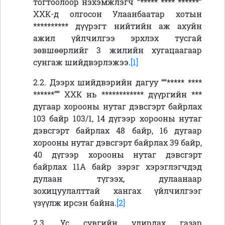
тогтоолоор нэхэмжлэгч “
***** **** ******
”
ХХК-д олгосон Улаанбаатар хотын
**********
дүүрэгт нийтийн аж ахуйн
ажил үйлчилгээ эрхлэх тусгай
зөвшөөрлийг 3 жилийн хугацаагаар
сунгаж шийдвэрлэжээ.
[1]
2.2. Дээрх шийдвэрийн дагуу ““
***** ****
******
”” ХХК нь
************
дүүргийн ***
дугаар хорооны нутаг дэвсгэрт байрлах
103 байр 103/1, 14 дүгээр хорооны нутаг
дэвсгэрт байрлах 48 байр, 16 дугаар
хорооны нутаг дэвсгэрт байрлах 39 байр,
40 дүгээр хорооны нутаг дэвсгэрт
байрлах 11А байр зэрэг хэрэглэгчдэд
дулаан түгээх, дулаанаар
зохицуулалттай хангах үйлчилгээг
үзүүлж ирсэн байна.
[2]
2.3.
Ус сувгийн удирдах газар