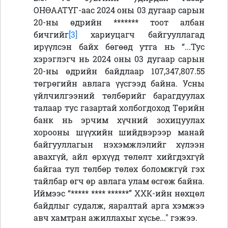
ОНӨААТҮГ-aac 2024 оны 03 дугаар сарын
20-ны өдрийн
*******
тоот албан
бичгийг
[3]
хариуцагч байгууллагад
ирүүлсэн байх бөгөөд утга нь “...Тус
хэрэглэгч нь 2024 оны 03 дугаар сарын
20-ны өдрийн байдлаар 107,347,807.55
төгрөгийн авлага үүсгээд байна. Усны
үйлчилгээний төлбөрийг барагдуулах
талаар тус газартай холбогдоход Төрийн
банк нь эрчим хүчний зохицуулах
хорооны шүүхийн шийдвэрээр манай
байгууллагын нэхэмжлэлийг хүлээн
авахгүй, айл өрхүүд төлөлт хийгдэхгүй
байгаа тул төлбөр төлөх боломжгүй гэх
тайлбар өгч өр авлага улам өсгөж байна.
Иймээс
“
***** **** ******
”
ХХК-ийн нөхцөл
байдлыг судалж, яаралтай арга хэмжээ
авч хамтран ажиллахыг хүсье..." гэжээ.