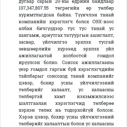
дугаар сарын 20-ны өдрийн байдлаар
107,347,807.55 төгрөгийн өр төлбөр
хуримтлагдсан байна. Түүнчлэн танай
компанийн хэрэглэгч болох СӨХ-ноос
албан бичгүүдээр тус тус танай ус
хангамж, ариутгах татуургын ашиглалт,
засвар, үйлчилгээ эрхлэх тусгай
зөвшөөрлийн хүрээнд эрхлэх үйл
ажиллагаатай холбоотой гомдол
ирүүлсэн болно. Сонсох ажиллагааны
үеэр гомдол гаргаж буй хэрэглэгчдийн
тайлбарыг сонсоход танай компанийг
цэвэр, бохир усны үйлчилгээний
төлбөрийг халаалт, ус халаасны
төлбөртэй хамт нэхэмжилснээс
шалтгаалан хэрэглэгчид төлбөрөө
хэрхэн төлөх нь тодорхойгүй болсон.
Хэрэв цэвэр, бохир усны үйлчилгээний
төлбөрийг халаалтын болон ус халаасны