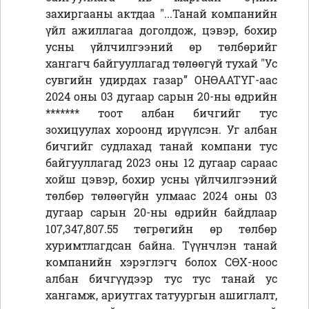
захиргааны актдаа "...Танай компанийн
үйл ажиллагаа доголдож, цэвэр, бохир
усны үйлчилгээний өр төлбөрийг
хангагч байгууллагад төлөөгүй тухай "Ус
сувгийн удирдах газар” ОНӨААТҮГ-aac
2024 оны 03 дугаар сарын 20-ны өдрийн
*******
тоот албан бичгийг тус
зохицуулах хороонд ирүүлсэн. Уг албан
бичгийг судлахад танай компани тус
байгууллагад 2023 оны 12 дугаар сараас
хойш цэвэр, бохир усны үйлчилгээний
төлбөр төлөөгүйн улмаас 2024 оны 03
дугаар сарын 20-ны өдрийн байдлаар
107,347,807.55 төгрөгийн өр төлбөр
хуримтлагдсан байна. Түүнчлэн танай
компанийн хэрэглэгч болох СӨХ-ноос
албан бичгүүдээр тус тус танай ус
хангамж, ариутгах татуургын ашиглалт,