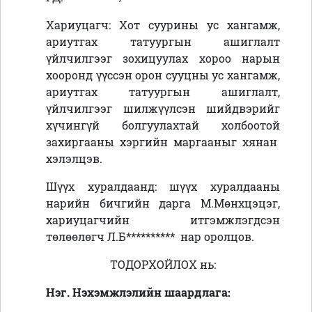
Хариуцагч: Хот суурины ус хангамж,
ариутгах татуургын ашиглалт
үйлчилгээг зохицуулах хороо нарын
хооронд үүссэн орон сууцны ус хангамж,
ариутгах татуургын ашиглалт,
үйлчилгээг шилжүүлсэн шийдвэрийг
хүчингүй болгуулахтай
холбоотой
захиргааны хэргийн маргааныг хянан
хэлэлцэв.
Шүүх хуралдаанд: шүүх хуралдааны
нарийн бичгийн дарга М.Мөнхцэцэг,
хариуцагчийн итгэмжлэгдсэн
төлөөлөгч Л.Б
**********
нар оролцов.
ТОДОРХОЙЛОХ нь:
Нэг. Нэхэмжлэлийн шаардлага: