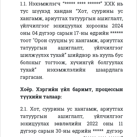
1.1. Нэхэмжлэгч “
***** **** ******
” ХХК нь
тус шүүхэд хандан
“
Хот, суурины ус
хангамж, ариутгах татуургын ашиглалт,
үйлчилгээг зохицуулах хорооны 2024
оны 04 дүгээр сарын 17-ны өдрийн
******
тоот "Орон сууцны ус хангамж, ариутгах
татуургын ашиглалт, үйлчилгээг
шилжүүлэх тухай” шийдвэр нь хууль бус
болохыг тогтоож, хүчингүй болгуулах
тухай” нэхэмжлэлийн шаардлага
гаргасан.
Хоёр. Хэргийн үйл баримт, процессын
түүхийн талаар:
2.1. Хот, суурины ус хангамж, ариутгах
татуургын ашиглалт, үйлчилгээг
зохицуулах зөвлөлийн 2022 оны 11
дүгээр сарын 30-ны өдрийн
*****
дүгээр