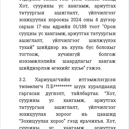
Хот, суурины ус хангамж, ариутгах
татуургын ашиглалт, үйлчилгээг
зохицуулах хорооны 2024 оны 4 дүгээр
сарын 17-ны өдрийн 01/188 тоот "Орон
сууцны ус хангамж, ариутгах татуургын
ашиглалт, үйлчилгээг шилжүүлэх
тухай” шийдвэр нь хууль бус болохыг
тогтоож, хүчингүй болгож
нэхэмжлэлийн шаардлагыг хангаж
шийдвэрлэж өгөхийг хүсье
” гэжээ.
3.2. Хариуцагчийн итгэмжлэгдсэн
төлөөлөгч Л.Б
*********
шүүх хуралдаанд
гаргасан дүгнэлт, тайлбартаа: “
Хот,
суурины ус хангамж, ариутгах
татуургын ашиглалт, үйлчилгээг
зохицуулах хороог нь цаашид
“Зохицуулах хороо” гээд ярьчихъя. Хот,
суурины ус хангамж, ариутгах