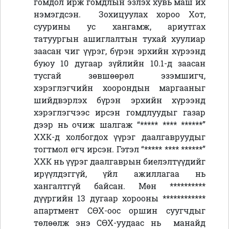
гомдол ирж гомдлын эзлэх хувь маш их
нэмэгдсэн. Зохицуулах хороо Хот,
суурины ус хангамж, ариутгах
татуургын ашиглалтын тухай хуулиар
заасан чиг үүрэг, бүрэн эрхийн хүрээнд
буюу 10 дугаар зүйлийн 10.1-д заасан
тусгай зөвшөөрөл эзэмшигч,
хэрэглэгчийн хоорондын маргааныг
шийдвэрлэх бүрэн эрхийн хүрээнд
хэрэглэгчээс ирсэн гомдлуудыг газар
дээр нь очиж шалгаж
“
***** **** ******
”
ХХК-д холбогдох үүрэг даалгавруудыг
тогтмол өгч ирсэн. Гэтэл
“
***** **** ******
”
ХХК нь үүрэг даалгаврын биелэлтүүдийг
ирүүлдэггүй, үйл ажиллагаа нь
хангалтгүй байсан. Мөн
**********
дүүргийн 13 дугаар хорооны
************
апартмент СӨХ-оос оршин суугчдыг
төлөөлж энэ СӨХ-уудаас нь манайд