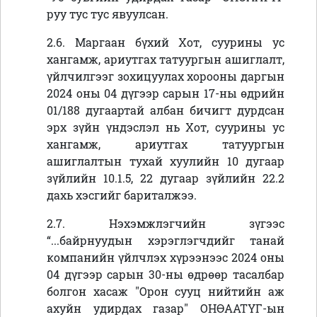
руу тус тус явуулсан.
2.6. Маргаан бүхий Хот, суурины ус
хангамж, ариутгах татуургын ашиглалт,
үйлчилгээг зохицуулах хорооны даргын
2024 оны 04 дүгээр сарын 17-ны өдрийн
01/188 дугаартай албан бичигт дурдсан
эрх зүйн үндэслэл нь Хот, суурины ус
хангамж, ариутгах татуургын
ашиглалтын тухай хуулийн 10 дугаар
зүйлийн 10.1.5, 22 дугаар зүйлийн 22.2
дахь хэсгийг бариталжээ.
2.7. Нэхэмжлэгчийн зүгээс
“...байрнуудын хэрэглэгчдийг танай
компанийн үйлчлэх хүрээнээс 2024 оны
04 дүгээр сарын 30-ны өдрөөр тасалбар
болгон хасаж "Орон сууц нийтийн аж
ахуйн удирдах газар" ОНӨААТҮГ-ын