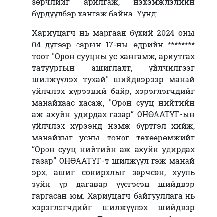
зөрчлийг арилгаж, нэхэмжлэлийн
бүрдүүлбэр хангаж байна. Үүнд:
Хариуцагч нь маргаан бүхий 2024 оны
04 дүгээр сарын 17-ны өдрийн
********
тоот "Орон сууцны ус хангамж, ариутгах
татуургын ашиглалт, үйлчилгээг
шилжүүлэх тухай" шийдвэрээр манай
үйлчлэх хүрээний байр, хэрэглэгчдийг
манайхаас хасаж, "Орон сууц нийтийн
аж ахуйн удирдах газар” ОНӨААТҮГ-ын
үйлчлэх хүрээнд нэмж бүртгэл хийж,
манайхыг усны тоног төхөөрөмжийг
“Орон сууц нийтийн аж ахуйн удирдах
газар” ОНӨААТҮГ-т шилжүүл гэж манай
эрх, ашиг сонирхлыг зөрчсөн, хууль
зүйн үр дагавар үүсгэсэн шийдвэр
гаргасан юм. Хариуцагч байгууллага нь
хэрэглэгчдийг шилжүүлэх шийдвэр