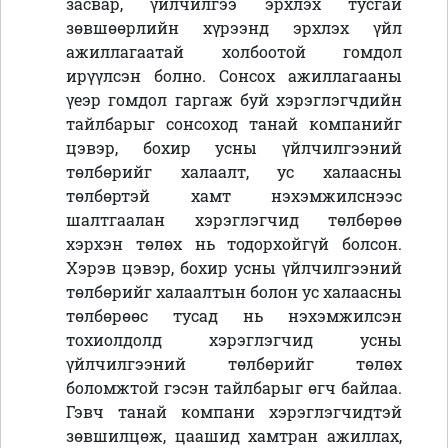
засвар, үйлчилгээ эрхлэх тусгай
зөвшөөрлийн хүрээнд эрхлэх үйл
ажиллагаатай холбоотой гомдол
ирүүлсэн болно. Сонсох ажиллагааны
үеэр гомдол гаргаж буй хэрэглэгчдийн
тайлбарыг сонсоход танай компанийг
цэвэр, бохир усны үйлчилгээний
төлбөрийг халаалт, ус халаасны
төлбөртэй хамт нэхэмжилснээс
шалтгаалан хэрэглэгчид төлбөрөө
хэрхэн төлөх нь тодорхойгүй болсон.
Хэрэв цэвэр, бохир усны үйлчилгээний
төлбөрийг халаалтын болон ус халаасны
төлбөрөөс тусад нь нэхэмжилсэн
тохиолдолд хэрэглэгчид усны
үйлчилгээний төлбөрийг төлөх
боломжтой гэсэн тайлбарыг өгч байлаа.
Гэвч танай компани хэрэглэгчидтэй
зөвшилцөж, цаашид хамтран ажиллах,