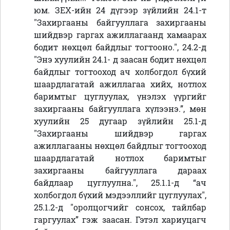
юм. ЗЕХ-ийн 24 дүгээр зүйлийн 24.1-т
"Захиргааны байгууллага захиргааны
шийдвэр гаргах ажиллагаанд хамаарах
бодит нөхцөл байдлыг тогтооно.", 24.2-д
"Энэ хуулийн 24.1- д заасан бодит нөхцөл
байдлыг тогтооход ач холбогдол бүхий
шаардлагатай ажиллагаа хийх, нотлох
баримтыг цуглуулах, үнэлэх үүргийг
захиргааны байгууллага хүлээнэ.”, мөн
хуулийн 25 дугаар зүйлийн 25.1-д
"Захиргааны шийдвэр гаргах
ажиллагааны нөхцөл байдлыг тогтооход
шаардлагатай нотлох баримтыг
захиргааны байгууллага дараах
байдлаар цуглуулна.", 25.1.1-д “ач
холбогдол бүхий мэдээллийг цуглуулах",
25.1.2-д "оролцогчийг сонсох, тайлбар
гаргуулах” гэж заасан. Гэтэл хариуцагч