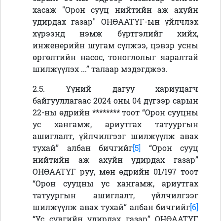
хасаж "Орон сууц нийтийн аж ахуйн
удирдах газар" ОНӨААТҮГ-ын үйлчлэх
хүрээнд нэмж бүртгэлийг хийх,
инженерийн шугам сүлжээ, цэвэр усны
өргөлтийн насос, тоноглолыг яаралтай
шилжүүлэх ...” талаар мэдэгджээ.
2.5. Үүний дагуу хариуцагч
байгууллагаас 2024 оны 04 дүгээр сарын
22-ны өдрийн
********
тоот “Орон сууцны
ус хангамж, ариутгах татуургын
ашиглалт, үйлчилгээг шилжүүлж авах
тухай” албан бичгийг
[5]
“Орон сууц
нийтийн аж ахуйн удирдах газар”
ОНӨААТҮГ руу, мөн өдрийн 01/197 тоот
“Орон сууцны ус хангамж, ариутгах
татуургын ашиглалт, үйлчилгээг
шилжүүлж авах тухай” албан бичгийг
[6]
“Ус сувгийн удирдах газар” ОНӨААТҮГ