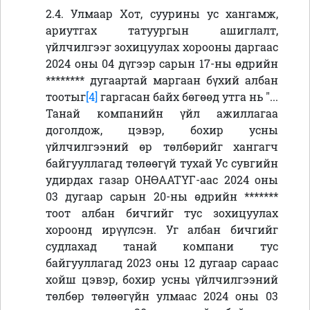
2.4. Улмаар
Хот, суурины ус хангамж,
ариутгах татуургын ашиглалт,
үйлчилгээг зохицуулах хорооны даргаас
2024 оны 04 дүгээр сарын 17-ны өдрийн
********
дугаартай маргаан бүхий албан
тоотыг
[4]
гаргасан байх бөгөөд утга нь "...
Танай компанийн үйл ажиллагаа
доголдож, цэвэр, бохир усны
үйлчилгээний өр төлбөрийг хангагч
байгууллагад төлөөгүй тухай Ус сувгийн
удирдах газар ОНӨААТҮГ-aac 2024 оны
03 дугаар сарын 20-ны өдрийн
*******
тоот албан бичгийг тус зохицуулах
хороонд ирүүлсэн. Уг албан бичгийг
судлахад танай компани тус
байгууллагад 2023 оны 12 дугаар сараас
хойш цэвэр, бохир усны үйлчилгээний
төлбөр төлөөгүйн улмаас 2024 оны 03