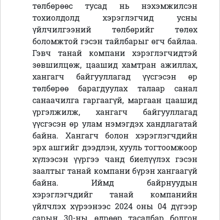
төлбөрөөс тусад нь нэхэмжилсэн
тохиолдолд хэрэглэгчид усны
үйлчилгээний төлбөрийг төлөх
боломжтой гэсэн тайлбарыг өгч байлаа.
Гэвч танай компани хэрэглэгчидтэй
зөвшилцөж, цаашид хамтран ажиллах,
хангагч байгууллагад үүсгэсэн өр
төлбөрөө барагдуулах талаар санал
санаачилга гаргаагүй, маргаан цаашид
үргэлжилж, хангагч байгууллагад
үүсгэсэн өр улам нэмэгдэх хандлагатай
байна. Хангагч болон хэрэглэгчдийн
эрх ашгийг дээдлэн, хууль тогтоомжоор
хүлээсэн үүргээ чанд биелүүлэх гэсэн
заалтыг танай компани бүрэн хангаагүй
байна. Иймд байрнуудын
хэрэглэгчдийг танай компанийн
үйлчлэх хүрээнээс 2024 оны 04 дүгээр
сарын 30-ны өдрөөр тасалбар болгон