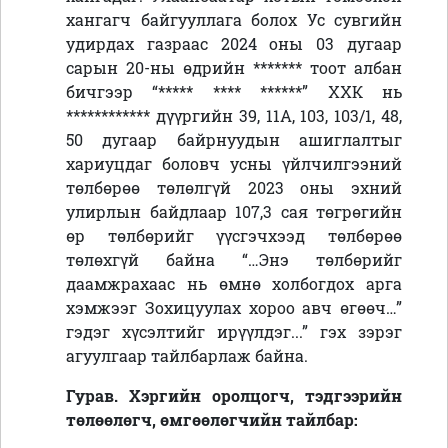
хангагч байгууллага болох Ус сувгийн
удирдах газраас 2024 оны 03 дугаар
сарын 20-ны өдрийн
*******
тоот албан
бичгээр
“
***** **** ******
”
ХХК нь
************
дүүргийн 39, 11А, 103, 103/1, 48,
50 дугаар байрнуудын ашиглалтыг
хариуцдаг боловч усны үйлчилгээний
төлбөрөө төлөлгүй 2023 оны эхний
улирлын байдлаар 107,3 сая төгрөгийн
өр төлбөрийг үүсгэчхээд төлбөрөө
төлөхгүй байна “…Энэ төлбөрийг
даамжрахаас нь өмнө холбогдох арга
хэмжээг Зохицуулах хороо авч өгөөч…”
гэдэг хүсэлтийг ирүүлдэг
...” гэх зэрэг
агуулгаар тайлбарлаж байна.
Гурав. Хэргийн оролцогч, тэдгээрийн
төлөөлөгч, өмгөөлөгчийн тайлбар: