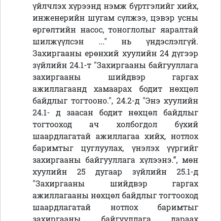
үйлчлэх хүрээнд нэмж бүртгэлийг хийх,
инженерийн шугам сүлжээ, цэвэр усны
өргөлтийн насос, тоноглолыг яаралтай
шилжүүлсэн ..." нь үндэслэлгүй.
Захиргааны ерөнхий хуулийн 24 дүгээр
зүйлийн 24.1-т "Захиргааны байгууллага
захиргааны шийдвэр гаргах
ажиллагаанд хамаарах бодит нөхцөл
байдлыг тогтооно.", 24.2-д "Энэ хуулийн
24.1- д заасан бодит нөхцөл байдлыг
тогтооход ач холбогдол бүхий
шаардлагатай ажиллагаа хийх, нотлох
баримтыг цуглуулах, үнэлэх үүргийг
захиргааны байгууллага хүлээнэ.”, мөн
хуулийн 25 дугаар зүйлийн 25.1-д
"Захиргааны шийдвэр гаргах
ажиллагааны нөхцөл байдлыг тогтооход
шаардлагатай нотлох баримтыг
захиргааны байгууллага дараах