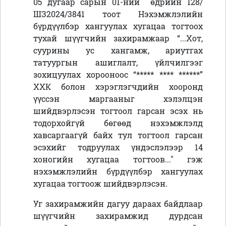
05 дугаар сарын 01-ний өдрийн 128/
ШЗ2024/3841 тоот Нэхэмжлэлийн
бүрдүүлбэр хангуулах хугацаа тогтоох
тухай шүүгчийн захирамжаар “...Хот,
суурины ус хангамж, ариутгах
татуургын ашиглалт, үйлчилгээг
зохицуулах хорооноос
“
***** **** ******
”
ХХК болон хэрэглэгчдийн хооронд
үүссэн маргааныг хэлэлцэн
шийдвэрлэсэн тогтоол гарсан эсэх нь
тодорхойгүй бөгөөд нэхэмжлэлд
хавсаргаагүй байх тул тогтоол гарсан
эсэхийг тодруулах үндэслэлээр 14
хоногийн хугацаа тогтоов..." гэж
нэхэмжлэлийн бүрдүүлбэр хангуулах
хугацаа тогтоож шийдвэрлэсэн.
Уг захирамжийн дагуу дараах байдлаар
шүүгчийн захирамжид дурдсан