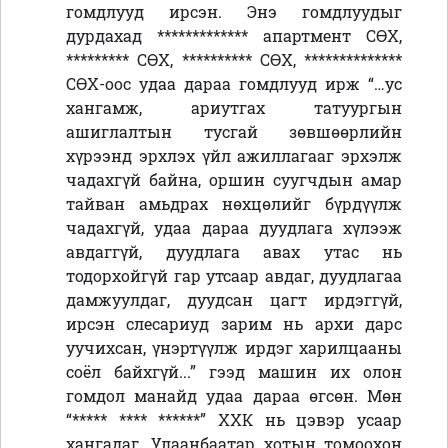
гомдлууд ирсэн. Энэ гомдлуудыг
дурдахад
*************
апартмент СӨХ,
*********
СӨХ,
**********
СӨХ,
**************
СӨХ-оос удаа дараа гомдлууд ирж “…ус
хангамж, ариутгах татуургын
ашиглалтын тусгай зөвшөөрлийн
хүрээнд эрхлэх үйл ажиллагааг эрхэлж
чадахгүй байна, оршин суугчдын амар
тайван амьдрах нөхцөлийг бүрдүүлж
чадахгүй, удаа дараа дуудлага хүлээж
авдаггүй, дуудлага авах утас нь
тодорхойгүй гар утсаар авдаг, дуудлагаа
дамжуулдаг, дуудсан цагт ирдэггүй,
ирсэн слесариуд зарим нь архи дарс
уучихсан, үнэртүүлж ирдэг харилцааны
соёл байхгүй...” гээд машин их олон
гомдол манайд удаа дараа өгсөн. Мөн
“
***** **** ******
”
ХХК нь цэвэр усаар
хангадаг. Улаанбаатар хотын томоохон