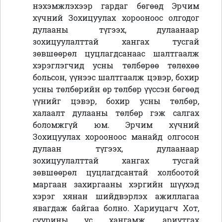
нэхэмжлэхээр гардаг бөгөөд Эрчим
хүчний Зохицуулах хорооноос олгодог
дулааны түгээх, дулаанаар
зохицуулалттай хангах тусгай
зөвшөөрөл цуцлагдсанаас шалтгаалж
хэрэглэгчид усны төлбөрөө төлөхөө
больсон, үүнээс шалтгаалж цэвэр, бохир
усны төлбөрийн өр төлбөр үүссэн бөгөөд
үүнийг цэвэр, бохир усны төлбөр,
халаалт дулааны төлбөр гэж салгах
боломжгүй юм. Эрчим хүчний
Зохицуулах хорооноос манайд олгосон
дулаан түгээх, дулаанаар
зохицуулалттай хангах тусгай
зөвшөөрөл цуцлагдсантай холбоотой
маргаан захиргааны хэргийн шүүхэд
хэрэг хянан шийдвэрлэх ажиллагаа
явагдаж байгаа болно. Хариуцагч Хот,
суурины ус хангамж, ариутгах