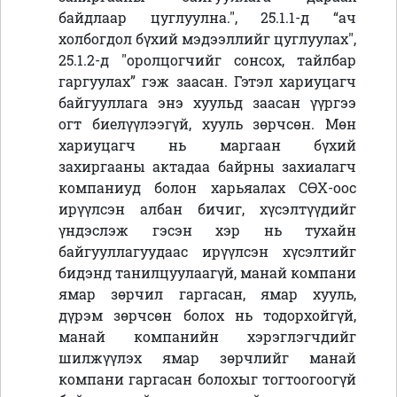
байдлаар цуглуулна.", 25.1.1-д “ач
холбогдол бүхий мэдээллийг цуглуулах",
25.1.2-д "оролцогчийг сонсох, тайлбар
гаргуулах” гэж заасан. Гэтэл хариуцагч
байгууллага энэ хуульд заасан үүргээ
огт биелүүлээгүй, хууль зөрчсөн. Мөн
хариуцагч нь маргаан бүхий
захиргааны актадаа байрны захиалагч
компаниуд болон харьяалах СӨХ-оос
ирүүлсэн албан бичиг, хүсэлтүүдийг
үндэслэж гэсэн хэр нь тухайн
байгууллагуудаас ирүүлсэн хүсэлтийг
бидэнд танилцуулаагүй, манай компани
ямар зөрчил гаргасан, ямар хууль,
дүрэм зөрчсөн болох нь тодорхойгүй,
манай компанийн хэрэглэгчдийг
шилжүүлэх ямар зөрчлийг манай
компани гаргасан болохыг тогтоогоогүй