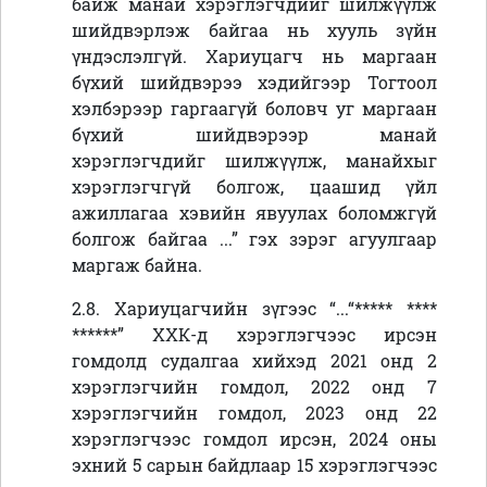
байж манай хэрэглэгчдийг шилжүүлж
шийдвэрлэж байгаа нь хууль зүйн
үндэслэлгүй
.
Хариуцагч нь маргаан
бүхий шийдвэрээ хэдийгээр Тогтоол
хэлбэрээр гаргаагүй боловч уг маргаан
бүхий шийдвэрээр манай
хэрэглэгчдийг шилжүүлж, манайхыг
хэрэглэгчгүй болгож, цаашид үйл
ажиллагаа хэвийн явуулах боломжгүй
болгож байгаа ...” гэх зэрэг агуулгаар
маргаж байна.
2.8. Хариуцагчийн зүгээс “...“
***** ****
******
”
ХХК-д хэрэглэгчээс ирсэн
гомдолд судалгаа хийхэд 2021 онд 2
хэрэглэгчийн гомдол, 2022 онд 7
хэрэглэгчийн гомдол, 2023 онд 22
хэрэглэгчээс гомдол ирсэн, 2024 оны
эхний 5 сарын байдлаар 15 хэрэглэгчээс