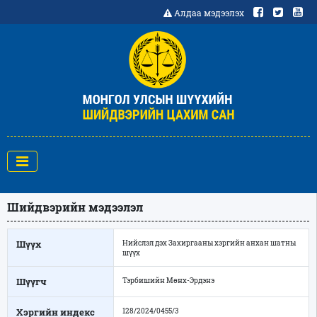
Алдаа мэдээлэх
Шийдвэрийн мэдээлэл
Шүүх
Нийслэл дэх Захиргааны хэргийн анхан шатны
шүүх
Шүүгч
Тэрбишийн Мөнх-Эрдэнэ
Хэргийн индекс
128/2024/0455/3