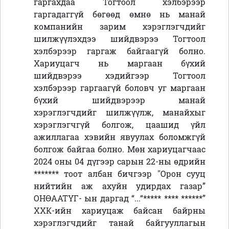
гаргахдаа Тогтоол хэлбэрээр
гаргадаггүй бөгөөд өмнө нь манай
компанийн зарим хэрэглэгчдийг
шилжүүлэхдээ шийдвэрээ Тогтоол
хэлбэрээр гаргаж байгаагүй болно.
Хариуцагч нь маргаан бүхий
шийдвэрээ хэдийгээр Тогтоол
хэлбэрээр гаргаагүй боловч уг маргаан
бүхий шийдвэрээр манай
хэрэглэгчдийг шилжүүлж, манайхыг
хэрэглэгчгүй болгож, цаашид үйл
ажиллагаа хэвийн явуулах боломжгүй
болгож байгаа болно. Мөн хариуцагчаас
2024 оны 04 дүгээр сарын 22-ны өдрийн
*******
тоот албан бичгээр "Орон сууц
нийтийн аж ахуйн удирдах газар”
ОНӨААТҮГ- ын даргад “...
“
***** **** ******
”
ХХК-ийн хариуцаж байсан байрны
хэрэглэгчдийг танай байгууллагын