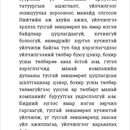
татуургын ашиглалт, үйлчилгээг
зохицуулах хорооноос манайд олгосон
Нийтийн аж ахуйн ажил, үйлчилгээ
эрхлэх тусгай зөвшөөрөл нь ямар нэгэн
байдлаар цуцлагдаагүй, хүчингүй
болоогүй, өнөөдрийг хүртэл хүчинтэй
үйлчилж байгаа тул бид хэрэглэгчдээс
үйлчилгээний төлбөр буюу цэвэр, бохир
усны төлбөрөө авах ёстой юм, гэтэл
хэрэглэгчид манай компанийн
дулааны тусгай зөвшөөрөл цуцлагдсан
шалтгаанаар цэвэр, бохир усны төлбөр
төлөөгүйгээс үүссэн өр төлбөрт манай
компанийг буруутгах үндэслэлгүй юм.
Бидний зүгээс ямар нэгэн зөрчил
гаргаагүй, тусгай зөвшөөрөл хүчинтэй
үйлчилж, уг тусгай зөвшөөрөлд заасан
үйл ажиллагаа, үйлчилгээг харьяалах