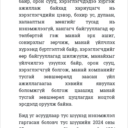
байр, орон сууц, хэрэглэгчдэдээ хүргэж
ажиллаж байхад хариуцагч нь
хэрэглэгчдийн цэвэр, бохир ус, дулаан,
халаалтын мөнгийг тусад нь
нэхэмжлээгүй, хангагч байгууллагад өр
төлбөртэй гэж манай эрх ашиг,
сонирхлыг зөрчиж, манай үйлчлэх
хүрээнд бүртгэлтэй байр, хэрэглэгчдийг
өөр байгууллагад шилжүүлж, манайхыг
үйлчилгээ үзүүлэх байр, орон сууц,
хэрэглэгчгүй болгож, манай компанийг
тусгай зөвшөөрөлд заасан үйл
ажиллагаагаа хэвийн явуулах
боломжгүй болгож цаашид манай
тусгай зөвшөөрөл цуцлагдах ноцтой
эрсдэлд оруулж байна.
Бид уг асуудлаар тус шүүхэд нэхэмжлэл
гаргасан боловч тус шүүхийн 2024 оны