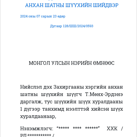
АНХАН ШАТНЫ ШҮҮХИЙН ШИЙДВЭР
2024 оны 07 сарын 23 өдөр
Дугаар 128/ШШ/2024/0593
МОНГОЛ УЛСЫН НЭРИЙН ӨМНӨӨС
Нийслэл дэх Захиргааны хэргийн анхан
шатны шүүхийн шүүгч Т.Мөнх-Эрдэнэ
даргалж, тус шүүхийн шүүх хуралдааны
1 дүгээр танхимд нээлттэй хийсэн шүүх
хуралдаанаар,
Нэхэмжлэгч:
“
***** **** ******
”
ХХК /
РД:
***********
/