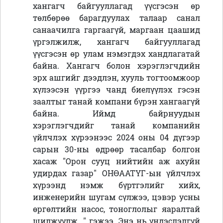
хангагч байгууллагад үүсгэсэн өр
төлбөрөө барагдуулах талаар санал
санаачилга гаргаагүй, маргаан цаашид
үргэлжилж, хангагч байгууллагад
үүсгэсэн өр улам нэмэгдэх хандлагатай
байна. Хангагч болон хэрэглэгчдийн
эрх ашгийг дээдлэн, хууль тогтоомжоор
хүлээсэн үүргээ чанд биелүүлэх гэсэн
заалтыг танай компани бүрэн хангаагүй
байна. Иймд байрнуудын
хэрэглэгчдийг танай компанийн
үйлчлэх хүрээнээс 2024 оны 04 дүгээр
сарын 30-ны өдрөөр тасалбар болгон
хасаж "Орон сууц нийтийн аж ахуйн
удирдах газар" ОНӨААТҮГ-ын үйлчлэх
хүрээнд нэмж бүртгэлийг хийх,
инженерийн шугам сүлжээ, цэвэр усны
өргөлтийн насос, тоноглолыг яаралтай
шилжүүлж..." гэжээ. Энэ нь үндэслэлгүй