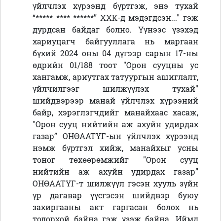
үйлчлэх хүрээнд бүртгэж, энэ тухай
“
***** **** ******
”
ХХК-д мэдэгдсэн..." гэж
дурдсан байдаг болно. Үүнээс үзэхэд
хариуцагч байгууллага нь маргаан
бүхий 2024 оны 04 дүгээр сарын 17-ны
өдрийн 01/188 тоот "Орон сууцны ус
хангамж, ариутгах татуургын ашиглалт,
үйлчилгээг шилжүүлэх тухай"
шийдвэрээр манай үйлчлэх хүрээний
байр, хэрэглэгчдийг манайхаас хасаж,
"Орон сууц нийтийн аж ахуйн удирдах
газар” ОНӨААТҮГ-ын үйлчлэх хүрээнд
нэмж бүртгэл хийж, манайхыг усны
тоног төхөөрөмжийг "Орон сууц
нийтийн аж ахуйн удирдах газар”
ОНӨААТҮГ-т шилжүүл гэсэн хууль зүйн
үр дагавар үүсгэсэн шийдвэр буюу
захиргааны акт гаргасан болох нь
тодорхой байна гэж үзэж байна. Иймд