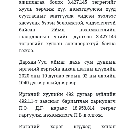
ажиллагаа болох 3.427.145 төгрөгийг
хууль зөрчиж хүү, нэмэгдүүлсэн хүүд
суутгасныг зөвтгүүлж үндсэн зээлээс
хасуулах бүрэн боломжтой, үндэслэлтэй
байсан. Иймд нэхэмжлэлийн
шаардлагын үнийн дүнгээс 3.427.145
төгрөгийг хүлээн зөвшөөрөхгүй байна
гэжээ.
Дархан-Уул аймаг дахь сум дундын
иргэний хэргийн анхан шатны шүүхийн
2020 оны 10 дугаар сарын 02-ны өдрийн
1040 дүгээр шийдвэрээр:
Иргэний хуулийн 492 дугаар зүйлийн
492.1.1-т заасныг баримтлан хариуцагч
П.О-, Д.Г- нараас 18.958.814 төгрөг
гаргуулж, нэхэмжлэгч П.Б-д олгож,
Иргэний хэрэг шүүхэд хянан