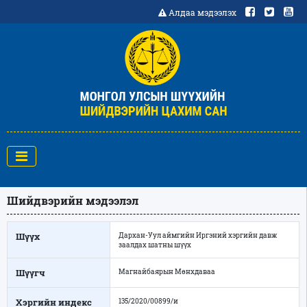
Алдаа мэдээлэх
Шийдвэрийн мэдээлэл
Шүүх
Дархан-Уул аймгийн Иргэний хэргийн давж
заалдах шатны шүүх
Шүүгч
Магнайбаярын Мөнхдаваа
Хэргийн индекс
135/2020/00899/и