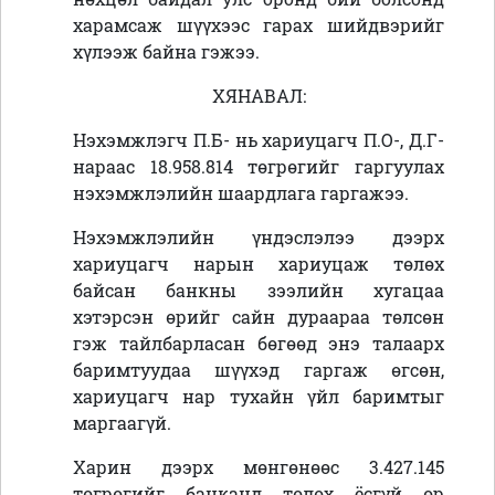
харамсаж шүүхээс гарах шийдвэрийг
хүлээж байна гэжээ.
ХЯНАВАЛ:
Нэхэмжлэгч П.Б- нь хариуцагч П.О-, Д.Г-
нараас 18.958.814 төгрөгийг гаргуулах
нэхэмжлэлийн шаардлага гаргажээ.
Нэхэмжлэлийн үндэслэлээ дээрх
хариуцагч нарын хариуцаж төлөх
байсан банкны зээлийн хугацаа
хэтэрсэн өрийг сайн дураараа төлсөн
гэж тайлбарласан бөгөөд энэ талаарх
баримтуудаа шүүхэд гаргаж өгсөн,
хариуцагч нар тухайн үйл баримтыг
маргаагүй.
Харин дээрх мөнгөнөөс 3.427.145
төгрөгийг банканд төлөх ёсгүй өр