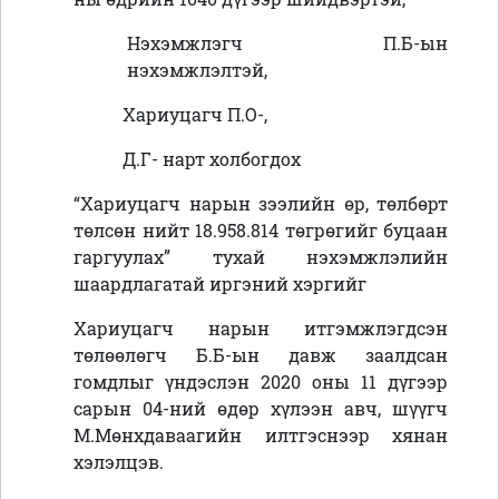
Нэхэмжлэгч П.Б-ын
нэхэмжлэлтэй,
Хариуцагч П.О-,
Д.Г- нарт холбогдох
“Хариуцагч нарын зээлийн өр, төлбөрт
төлсөн нийт 18.958.814 төгрөгийг буцаан
гаргуулах” тухай нэхэмжлэлийн
шаардлагатай иргэний хэргийг
Хариуцагч нарын итгэмжлэгдсэн
төлөөлөгч Б.Б-ын давж заалдсан
гомдлыг үндэслэн
2020 оны 11 дүгээр
сарын 04-ний өдөр хүлээн авч, шүүгч
М.Мөнхдаваагийн илтгэснээр хянан
хэлэлцэв.