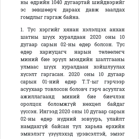
ны өдрийн 1040 дугаартай шийдвэрийг
эс зөвшөөрч дараах давж заалдах
гомдлыг гаргаж байна.
1. Тус хэргийг хянан хэлэлцэх анхан
шатны шүүх хуралдаан 2020 оны 10
дугаар сарын 02-ны өдөр болсон. Тус
өдөр хариуцагч нарын төлөөлөгч
миний бие эрүүл мэндийн шалтгааны
улмаас шүүх хуралдаан хойшлуулах
хүсэлт гаргасан. 2020 оны 10 дугаар
сарын 01-ний өдөр Т.Т-ыг гэрчээр
асуухаар товлосон боловч гэрч асуулгах
ажиллагаанд миний бие биечлэн
оролцох боломжгүй нөхцөл байдаг
үүссэн. Ингээд 2020 оны 10 дугаар сарын
02-ны өдөр нүдний зовуурь, улайлт
намдахгүй байсан тул харьяа өрхийн
эмнэлэгт үзүүлэхэд үрэвсэлтэй, эмзэг