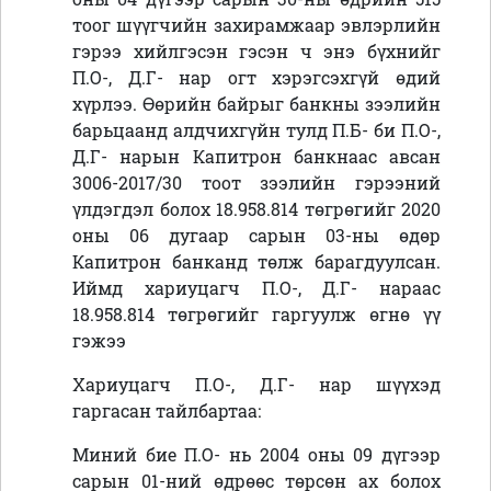
тоог шүүгчийн захирамжаар эвлэрлийн
гэрээ хийлгэсэн гэсэн ч энэ бүхнийг
П.О-, Д.Г- нар огт хэрэгсэхгүй өдий
хүрлээ. Өөрийн байрыг банкны зээлийн
барьцаанд алдчихгүйн тулд П.Б- би П.О-,
Д.Г- нарын Капитрон банкнаас авсан
3006-2017/30 тоот зээлийн гэрээний
үлдэгдэл болох 18.958.814 төгрөгийг 2020
оны 06 дугаар сарын 03-ны өдөр
Капитрон банканд төлж барагдуулсан.
Иймд хариуцагч П.О-, Д.Г- нараас
18.958.814 төгрөгийг гаргуулж өгнө үү
гэжээ
Хариуцагч П.О-, Д.Г- нар шүүхэд
гаргасан тайлбартаа:
Миний бие П.О- нь 2004 оны 09 дүгээр
сарын 01-ний өдрөөс төрсөн ах болох