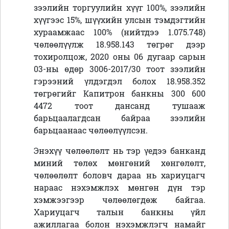
зээлийн торгуулийн хүүг 100%, зээлийн
хүүгээс 15%, шүүхийн улсын тэмдэгтийн
хураамжаас 100% (нийтдээ 1.075.748)
чөлөөлүүлж 18.958.143 төгрөг дээр
тохиролцож, 2020 оны 06 дугаар сарын
03-ны өдөр 3006-2017/30 тоот зээлийн
гэрээний үлдэгдэл болох 18.958.352
төгрөгийг Капитрон банкны 300 600
4472 тоот дансанд тушааж
барьцаалагдсан байраа зээлийн
барьцаанаас чөлөөлүүлсэн.
Энэхүү чөлөөлөлт нь тэр үедээ банканд
миний төлөх мөнгөний хөнгөлөлт,
чөлөөлөлт боловч дараа нь хариуцагч
нараас нэхэмжлэх мөнгөн дүн тэр
хэмжээгээр чөлөөлөгдөж байгаа.
Хариуцагч талын банкны үйл
ажиллагаа болон нэхэмжлэгч намайг