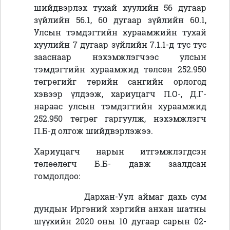
шийдвэрлэх тухай хуулийн 56 дугаар
зүйлийн 56.1, 60 дугаар зүйлийн 60.1,
Улсын тэмдэгтийн хураамжийн тухай
хуулийн 7 дугаар зүйлийн 7.1.1-д тус тус
зааснаар нэхэмжлэгчээс улсын
тэмдэгтийн хураамжид төлсөн 252.950
төгрөгийг төрийн сангийн орлогод
хэвээр үлдээж, хариуцагч П.О-, Д.Г-
нараас улсын тэмдэгтийн хураамжид
252.950 төгрөг гаргуулж, нэхэмжлэгч
П.Б-д олгож шийдвэрлэжээ.
Хариуцагч нарын итгэмжлэгдсэн
төлөөлөгч Б.Б- давж заалдсан
гомдолдоо:
Дархан-Уул аймаг дахь сум
дундын Иргэний хэргийн анхан шатны
шүүхийн 2020 оны 10 дугаар сарын 02-