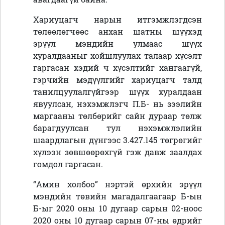
Хариуцагч нарын итгэмжлэгдсэн
төлөөлөгчөөс анхан шатны шүүхэд
эрүүл мэндийн улмаас шүүх
хуралдааныг хойшлуулах талаар хүсэлт
гаргасан хэдий ч хүсэлтийг хангаагүй,
гэрчийн мэдүүлгийг хариуцагч талд
танилцуулалгүйгээр шүүх хуралдаан
явуулсан, нэхэмжлэгч П.Б- нь зээлийн
маргааны төлбөрийг сайн дураар төлж
барагдуулсан тул нэхэмжлэлийн
шаардлагын дүнгээс 3.427.145 төгрөгийг
хүлээн зөвшөөрөхгүй гэж давж заалдах
гомдол гаргасан.
“Амин холбоо” нэртэй өрхийн эрүүл
мэндийн төвийн магадалгаагаар Б-ын
Б-ыг 2020 оны 10 дугаар сарын 02-ноос
2020 оны 10 дугаар сарын 07-ны өдрийг