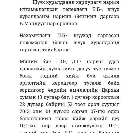
Шүүх хуралдаанд хариуцагч нарын
итгэмжлэгдсэн төлөөлөгч Б.Б-, шүүх
хуралдааны нарийн бичгийн даргаар
Б.Мандуул нар оролцов.
Нэхэмжлэгч П.Б- шүүхэд гаргасан
нэхэмжлэл болон шүүх хуралдаанд
гаргасан тайлбартаа:
Миний бие П.О-, Д.Г- нарын удаа
дараагийн хүсэлтийн дагуу тус нэмэр
болж тэдний хийж буй ажилд
эргэлтийн хөрөнгөөр тусалж байх
зорилгоор өөрийн өмчлөлийн Дархан
сумын 13 дугаар баг, 1 дүгээр хорооллын
22 дугаар байрны 52 тоот орон сууцыг
2013 оны 01 дүгээр сарын 07-ны өдөр
бэлэглэлийн гэрээ хийж өөрийн дүү
П.О-ын нэр дээр шилжүүлсэн. П.О-,
түүний гэр бүл Д.Г- нар уг байранд