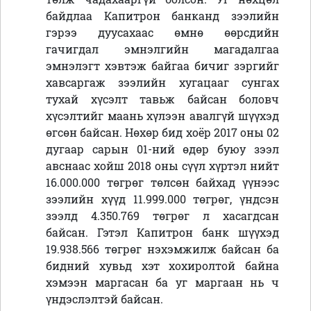
байдлаа Капитрон банканд зээлийн
гэрээ дуусахаас өмнө өөрсдийн
гачигдал эмнэлгийн магадалгаа
эмнэлэгт хэвтэж байгаа бичиг зэргийг
хавсаргаж зээлийн хугацааг сунгах
тухай хүсэлт тавьж байсан боловч
хүсэлтийг маань хүлээн авалгүй шүүхэд
өгсөн байсан. Нөхөр бид хоёр 2017 оны 02
дугаар сарын 01-ний өдөр буюу зээл
авснаас хойш 2018 оны сүүл хүртэл нийт
16.000.000 төгрөг төлсөн байхад үүнээс
зээлийн хүүд 11.999.000 төгрөг, үндсэн
зээлд 4.350.769 төгрөг л хасагдсан
байсан. Гэтэл Капитрон банк шүүхэд
19.938.566 төгрөг нэхэмжилж байсан ба
бидний хувьд хэт хохиролтой байна
хэмээн маргасан ба уг маргаан нь ч
үндэслэлтэй байсан.