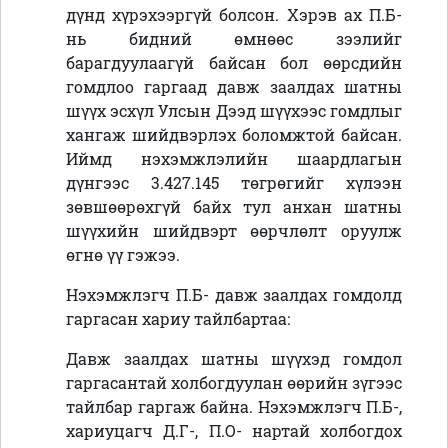
дүнд хүрэхээргүй болсон. Хэрэв ах П.Б-
нь бидний өмнөөс зээлийг
барагдуулаагүй байсан бол өөрсдийн
гомдлоо гаргаад давж заалдах шатны
шүүх эсхүл Улсын Дээд шүүхээс гомдлыг
хангаж шийдвэрлэх боломжтой байсан.
Иймд нэхэмжлэлийн шаардлагын
дүнгээс 3.427.145 төгрөгийг хүлээн
зөвшөөрөхгүй байх тул анхан шатны
шүүхийн шийдвэрт өөрчлөлт оруулж
өгнө үү гэжээ.
Нэхэмжлэгч П.Б- давж заалдах гомдолд
гаргасан хариу тайлбартаа:
Давж заалдах шатны шүүхэд гомдол
гаргасантай холбогдуулан өөрийн зүгээс
тайлбар гаргаж байна. Нэхэмжлэгч П.Б-,
хариуцагч Д.Г-, П.О- нартай холбогдох