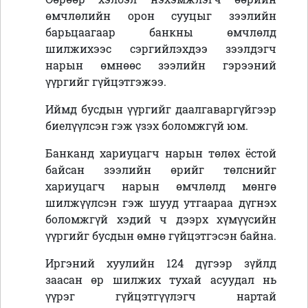
өмчлөлийн орон сууцыг зээлийн
барьцаагаар банкны өмчлөлд
шилжихээс сэргийлэхдээ зээлдэгч
нарын өмнөөс зээлийн гэрээний
үүргийг гүйцэтгэжээ.
Иймд бусдын үүргийг даалгаваргүйгээр
биелүүлсэн гэж үзэх боломжгүй юм.
Банканд хариуцагч нарын төлөх ёстой
байсан зээлийн өрийг төлснийг
хариуцагч нарын өмчлөлд мөнгө
шилжүүлсэн гэж шууд утгаараа дүгнэх
боломжгүй хэдий ч дээрх хүмүүсийн
үүргийг бусдын өмнө гүйцэтгэсэн байна.
Иргэний хуулийн 124 дүгээр зүйлд
заасан өр шилжих тухай асуудал нь
үүрэг гүйцэтгүүлэгч нартай