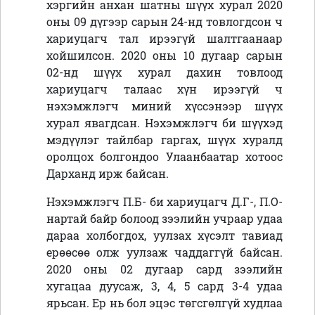
хэргийн анхан шатны шүүх хурал 2020
оны 09 дүгээр сарын 24-нд товлогдсон ч
хариуцагч тал ирээгүй шалтгаанаар
хойшилсон. 2020 оны 10 дугаар сарын
02-нд шүүх хурал дахин товлоод
хариуцагч талаас хүн ирээгүй ч
нэхэмжлэгч миний хүссэнээр шүүх
хурал явагдсан. Нэхэмжлэгч би шүүхэд
мэдүүлэг тайлбар гаргах, шүүх хуралд
оролцох болгондоо Улаанбаатар хотоос
Дарханд ирж байсан.
Нэхэмжлэгч П.Б- би хариуцагч Д.Г-, П.О-
нартай байр болоод зээлийн учраар удаа
дараа холбогдох, уулзах хүсэлт тавиад
ерөөсөө олж уулзаж чаддаггүй байсан.
2020 оны 02 дугаар сард зээлийн
хугацаа дуусаж, 3, 4, 5 сард 3-4 удаа
ярьсан. Ер нь бол эцэс төгсгөлгүй худлаа