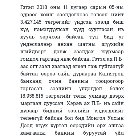
Гэтэл 2018 оны 11 дүгээр сарын 05-ны
өдрөөс хойш зээлдэгчээс төлсөн нийт
3.427.145 төгрөгийг үндсэн зээлд биш
хүү, нэмэгдүүлсэн хүүд суутгасан нь
хууль зөрчсөн байсан тул бид уг
үндэслэлээр анхан шатны шүүхийн
шийдвэрт давж заалдах журмаар
гомдол гаргаад явж байсан. Гэтэл ах П.Б-
аас огт зээл хаагаад өгөөч гэж гуйгаагүй
байтал өөрөө сайн дураараа Капитрон
банканд очин банкны тооцоогоор
гаргасан зээлийн үлдэгдэл болох
18.958.815 төгрөгийг төлж улмаар дээрх
маргаан дууссан. Хэрэв ах П.Б- нь сайн
дураар бидний зээлийн үлдэгдлийг
төлөөгүй байсан бол бид Монгол Улсын
Дээд шүүх хүртэл өөрсдийн эрх ашгаа
хамгаалж, банкны буруутай үйл