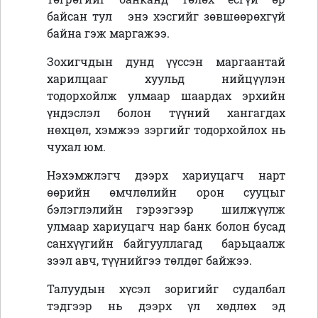
байсан тул энэ хэсгийг зөвшөөрөхгүй
байна гэж маргажээ.
Зохигчдын дунд үүссэн маргаантай
харилцааг хуульд нийцүүлэн
тодорхойлж улмаар шаардах эрхийн
үндэслэл болон түүний хангагдах
нөхцөл, хэмжээ зэргийг тодорхойлох нь
чухал юм.
Нэхэмжлэгч дээрх хариуцагч нарт
өөрийн өмчлөлийн орон сууцыг
бэлэглэлийн гэрээгээр шилжүүлж
улмаар хариуцагч нар банк болон бусад
санхүүгийн байгууллагад барьцаалж
зээл авч, түүнийгээ төлдөг байжээ.
Талуудын хүсэл зоригийг судалбал
тэдгээр нь дээрх үл хөдлөх эд