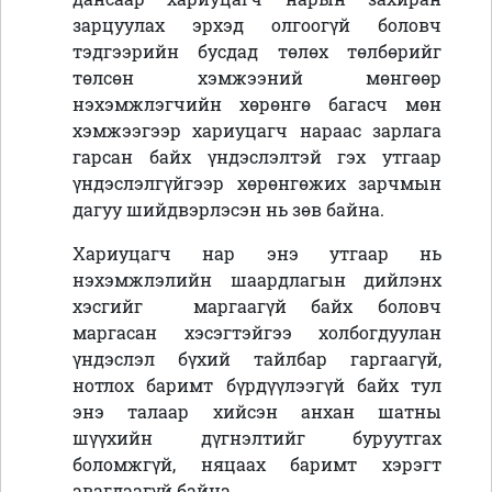
зарцуулах эрхэд олгоогүй боловч
тэдгээрийн бусдад төлөх төлбөрийг
төлсөн хэмжээний мөнгөөр
нэхэмжлэгчийн хөрөнгө багасч мөн
хэмжээгээр хариуцагч нараас зарлага
гарсан байх үндэслэлтэй гэх утгаар
үндэслэлгүйгээр хөрөнгөжих зарчмын
дагуу шийдвэрлэсэн нь зөв байна.
Хариуцагч нар энэ утгаар нь
нэхэмжлэлийн шаардлагын дийлэнх
хэсгийг маргаагүй байх боловч
маргасан хэсэгтэйгээ холбогдуулан
үндэслэл бүхий тайлбар гаргаагүй,
нотлох баримт бүрдүүлээгүй байх тул
энэ талаар хийсэн анхан шатны
шүүхийн дүгнэлтийг буруутгах
боломжгүй, няцаах баримт хэрэгт
авагдаагүй байна.