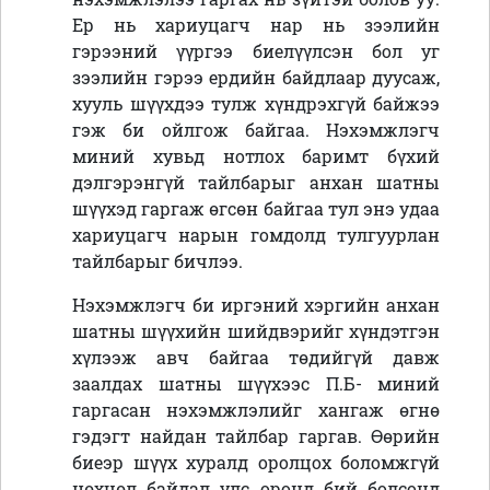
Ер нь хариуцагч нар нь зээлийн
гэрээний үүргээ биелүүлсэн бол уг
зээлийн гэрээ ердийн байдлаар дуусаж,
хууль шүүхдээ тулж хүндрэхгүй байжээ
гэж би ойлгож байгаа. Нэхэмжлэгч
миний хувьд нотлох баримт бүхий
дэлгэрэнгүй тайлбарыг анхан шатны
шүүхэд гаргаж өгсөн байгаа тул энэ удаа
хариуцагч нарын гомдолд тулгуурлан
тайлбарыг бичлээ.
Нэхэмжлэгч би иргэний хэргийн анхан
шатны шүүхийн шийдвэрийг хүндэтгэн
хүлээж авч байгаа төдийгүй давж
заалдах шатны шүүхээс П.Б- миний
гаргасан нэхэмжлэлийг хангаж өгнө
гэдэгт найдан тайлбар гаргав. Өөрийн
биеэр шүүх хуралд оролцох боломжгүй
нөхцөл байдал улс оронд бий болсонд