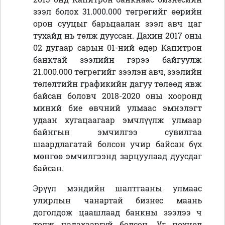
зээл болох 31.000.000 төгрөгийг өөрийн
орон сууцыг барьцаалан зээл авч цаг
тухайд нь төлж дууссан. Дахин 2017 оны
02 дугаар сарын 01-ний өдөр Капитрон
банктай зээлийн гэрээ байгуулж
21.000.000 төгрөгийг зээлэн авч, зээлийн
төлөлтийн графикийн дагуу төлөөд явж
байсан боловч 2018-2020 оны хооронд
миний бие өвчний улмаас эмнэлэгт
удаан хугацаагаар эмчлүүлж улмаар
байнгын эмчилгээ сувилгаа
шаардлагатай болсон учир байсан бүх
мөнгөө эмчилгээнд зарцуулаад дуусдаг
байсан.
Эрүүл мэндийн шалтгааны улмаас
улирлын чанартай бизнес маань
доголдож цаашлаад банкны зээлээ ч
төлж чадахааргүй болсон. Уг нөхцөл