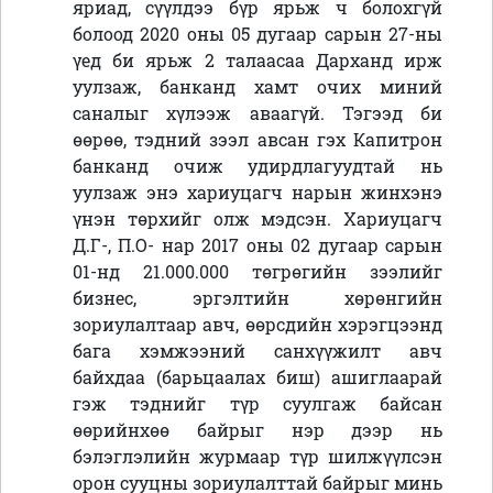
яриад, сүүлдээ бүр ярьж ч болохгүй
болоод 2020 оны 05 дугаар сарын 27-ны
үед би ярьж 2 талаасаа Дарханд ирж
уулзаж, банканд хамт очих миний
саналыг хүлээж аваагүй. Тэгээд би
өөрөө, тэдний зээл авсан гэх Капитрон
банканд очиж удирдлагуудтай нь
уулзаж энэ хариуцагч нарын жинхэнэ
үнэн төрхийг олж мэдсэн. Хариуцагч
Д.Г-, П.О- нар 2017 оны 02 дугаар сарын
01-нд 21.000.000 төгрөгийн зээлийг
бизнес, эргэлтийн хөрөнгийн
зориулалтаар авч, өөрсдийн хэрэгцээнд
бага хэмжээний санхүүжилт авч
байхдаа (барьцаалах биш) ашиглаарай
гэж тэднийг түр суулгаж байсан
өөрийнхөө байрыг нэр дээр нь
бэлэглэлийн журмаар түр шилжүүлсэн
орон сууцны зориулалттай байрыг минь