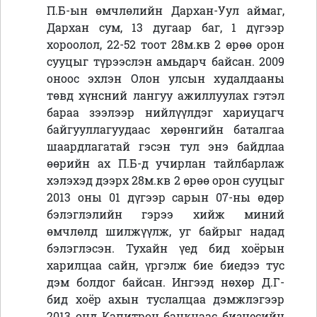
П.Б-ын өмчлөлийн Дархан-Уул аймаг,
Дархан сум, 13 дугаар баг, 1 дүгээр
хороолол, 22-52 тоот 28м.кв 2 өрөө орон
сууцыг түрээслэн амьдарч байсан. 2009
оноос эхлэн Олон улсын худалдааны
төвд хүнсний лангуу ажиллуулах гэтэл
бараа зээлээр нийлүүлдэг хариуцагч
байгууллагуудаас хөрөнгийн баталгаа
шаардлагатай гэсэн тул энэ байдлаа
өөрийн ах П.Б-д учирлан тайлбарлаж
хэлэхэд дээрх 28м.кв 2 өрөө орон сууцыг
2013 оны 01 дүгээр сарын 07-ны өдөр
бэлэглэлийн гэрээ хийж миний
өмчлөлд шилжүүлж, уг байрыг надад
бэлэглэсэн. Тухайн үед бид хоёрын
харилцаа сайн, үргэлж бие биедээ тус
дэм болдог байсан. Ингээд нөхөр Д.Г-
бид хоёр ахын туслалцаа дэмжлэгээр
2013 онд Капитрон банкнаас бизнесийн