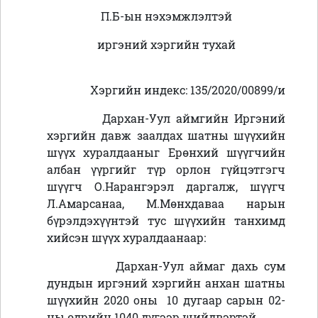
П.Б-ын нэхэмжлэлтэй
иргэний хэргийн тухай
Хэргийн индекс: 135/2020/00899/и
Дархан-Уул аймгийн Иргэний
хэргийн давж заалдах шатны шүүхийн
шүүх хуралдааныг Ерөнхий шүүгчийн
албан үүргийг түр орлон гүйцэтгэгч
шүүгч О.Нарангэрэл даргалж, шүүгч
Л.Амарсанаа, М.Мөнхдаваа нарын
бүрэлдэхүүнтэй тус шүүхийн танхимд
хийсэн шүүх хуралдаанаар:
Дархан-Уул аймаг дахь сум
дундын иргэний хэргийн анхан шатны
шүүхийн 2020 оны 10 дугаар сарын 02-
ны өдрийн 1040 дүгээр шийдвэртэй,