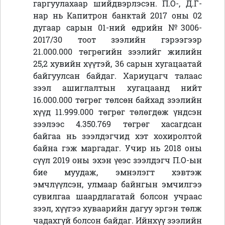
гаргуулахаар шийдвэрлэсэн. П.О-, Д.Г-
нар нь Капитрон банктай 2017 оны 02
дугаар сарын 01-ний өдрийн №3006-
2017/30 тоот зээлийн гэрээгээр
21.000.000 төгрөгийн зээлийг жилийн
25,2 хувийн хүүтэй, 36 сарын хугацаатай
байгуулсан байдаг. Хариуцагч талаас
зээл ашиглалтын хугацаанд нийт
16.000.000 төгрөг төлсөн байхад зээлийн
хүүд 11.999.000 төгрөг төлөгдөж үндсэн
зээлээс 4.350.769 төгрөг хасагдсан
байгаа нь зээлдэгчид хэт хохиролтой
байна гэж маргадаг. Учир нь 2018 оны
сүүл 2019 оны эхэн үеэс зээлдэгч П.О-ын
бие муудаж, эмнэлэгт хэвтэж
эмчлүүлсэн, улмаар байнгын эмчилгээ
сувилгаа шаардлагатай болсон учраас
зээл, хүүгээ хуваарийн дагуу эргэн төлж
чадахгүй болсон байдаг. Ийнхүү зээлийн