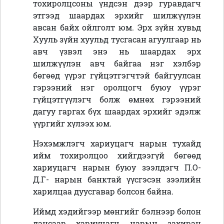
тохиролцсоны үндсэн дээр гуравдагч
этгээд шаардах эрхийг шилжүүлэн
авсан байх ойлголт юм. Эрх зүйн хувьд
Хууль зүйн хуульд тусгасан агуулгаар нь
авч үзвэл энэ нь шаардах эрх
шилжүүлэн авч байгаа нэг хэлбэр
бөгөөд үүрэг гүйцэтгэгчтэй байгуулсан
гэрээний нэг оролцогч буюу үүрэг
гүйцэтгүүлэгч болж өмнөх гэрээний
дагуу гаргах бүх шаардах эрхийг эдэлж
үүргийг хүлээх юм.
Нэхэмжлэгч хариуцагч нарын тухайд
ийм тохиролцоо хийгдээгүй бөгөөд
хариуцагч нарын буюу зээлдэгч П.О-
Д.Г- нарын банктай үүсгэсэн зээлийн
харилцаа дуусгавар болсон байна.
Иймд хэдийгээр мөнгийг бэлнээр болон
дансаар хариуцагч нарын захиран