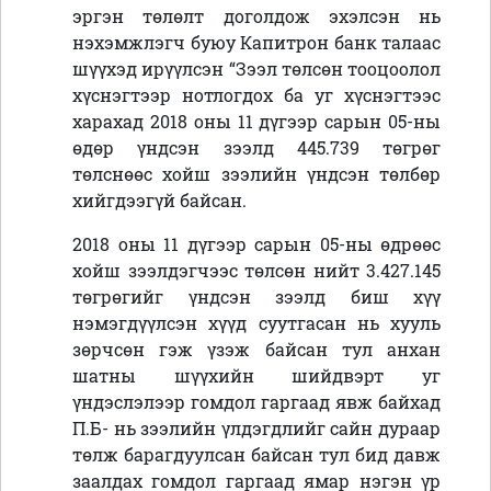
эргэн төлөлт доголдож эхэлсэн нь
нэхэмжлэгч буюу Капитрон банк талаас
шүүхэд ирүүлсэн “Зээл төлсөн тооцоолол
хүснэгтээр нотлогдох ба уг хүснэгтээс
харахад 2018 оны 11 дүгээр сарын 05-ны
өдөр үндсэн зээлд 445.739 төгрөг
төлснөөс хойш зээлийн үндсэн төлбөр
хийгдээгүй байсан.
2018 оны 11 дүгээр сарын 05-ны өдрөөс
хойш зээлдэгчээс төлсөн нийт 3.427.145
төгрөгийг үндсэн зээлд биш хүү
нэмэгдүүлсэн хүүд суутгасан нь хууль
зөрчсөн гэж үзэж байсан тул анхан
шатны шүүхийн шийдвэрт уг
үндэслэлээр гомдол гаргаад явж байхад
П.Б- нь зээлийн үлдэгдлийг сайн дураар
төлж барагдуулсан байсан тул бид давж
заалдах гомдол гаргаад ямар нэгэн үр