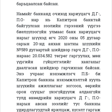
барьцаалсан байсан.
Намайг банканд очиход хариуцагч Д.Г-,
П.О- нар нь Капитрон банктай
байгуулсан зээлийн гэрээний үүргээ
биелүүлээгүйн улмаас банк хариуцагч
нарыг шүүхэд өгч 2020 оны 05 дугаар
сарын 20-нд анхан шатны шүүхийн
№589 дугаартай шийдвэр гарч Д.Г-, П.О-
нараас 20.034.582 төгрөг гаргуулах, мөн
үүргийн гүйцэтгэлийг хангахыг
даалгасан шийдвэр гарчихсан байсан.
Энэ учраас нэхэмжлэгч П.Б- би
Капитрон банкны нэхэмжлэлтэй хууль
шүүхийн ажиллагааг зогсоох, өөрийн
орон сууцыг үнэгүйдүүлж алдахгүйн
тулд өнөөдрийн хариуцагч Д Г-, П.О-
нарын авсан зээлийг тус банкны
удирдлагуудтай ярилцаж, хүсэлт гаргаж