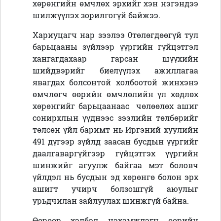
хөрөнгийн өмчлөх эрхийг хэн нэгэндээ
шилжүүлэх зорилгогүй байжээ.
Хариуцагч нар зээлээ 0төлөгдөөгүй тул
барьцааны зүйлээр үүргийн гүйцэтгэл
хангагдахаар гарсан шүүхийн
шийдвэрийг биелүүлэх ажиллагаа
явагдах болсонтой холбоотой жинхэнэ
өмчлөгч өөрийн өмчлөлийн үл хөдлөх
хөрөнгийг барьцаанаас чөлөөлөх ашиг
сонирхлын үүднээс зээлийн төлбөрийг
төлсөн үйл баримт нь Иргэний хуулийн
491 дүгээр зүйлд заасан бусдын үүргийг
даалгаваргүйгээр гүйцэтгэх үүргийн
шинжийг агуулж байгаа мэт боловч
үйлдэл нь бусдын эд хөрөнгө болон эрх
ашигт учирч болзошгүй аюулыг
урьдчилан зайлуулах шинжгүй байна.
Өөрөөр хэлбэл нэхэмжлэгч өөрийн