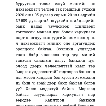
буруутган төлөх ёсгүй мөнгийг нь
нэхэмжлэгч төлсөн гэх гомдлын тухайд
2020 оны 05 дугаар сарын 20-ны өдрийн
№589 дугаартай шүүхийн шийдвэрийг
банк надад үзүүлснээр шийдвэрт
тогтоосон мөнгөн дүн болон хариуцагч
нарт оногдуулсан үүргийн хэмжээнд нь
л нэхэмжлэгч миний бие аргагүйдэж
оролцсон байгаа. Зээлийн үлдэгдэл
төлж байр чөлөөлөх тэр үед миний
тавьсан саналын дагуу банканд цуг
очоод дээрх чөлөөлөлттэй хамт тэр
“маргах үндэслэлтэй” гэдгээрээ банканд
нэг мөсөн хандсан бол хүссэн хэмжээнд
нь биш ч арай дээр байх байсан болов
уу? Хэлж мэдэхгүй байна. Маргаад
байгаа асуудлаараа хариуцагч нар
өөрсдөө Капитрон банканд
нэхэмжлэлээ гаргах нь зүйтэй болов уу.