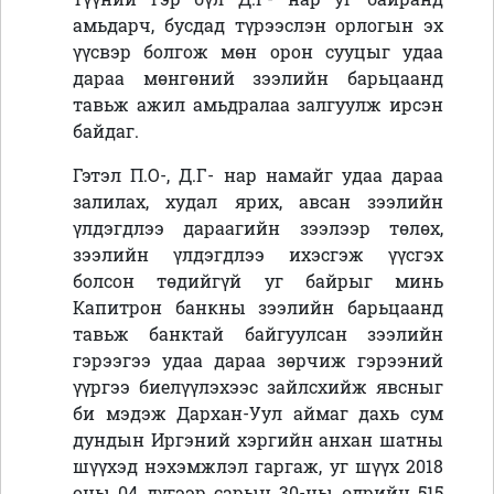
амьдарч, бусдад түрээслэн орлогын эх
үүсвэр болгож мөн орон сууцыг удаа
дараа мөнгөний зээлийн барьцаанд
тавьж ажил амьдралаа залгуулж ирсэн
байдаг.
Гэтэл П.О-, Д.Г- нар намайг удаа дараа
залилах, худал ярих, авсан зээлийн
үлдэгдлээ дараагийн зээлээр төлөх,
зээлийн үлдэгдлээ ихэсгэж үүсгэх
болсон төдийгүй уг байрыг минь
Капитрон банкны зээлийн барьцаанд
тавьж банктай байгуулсан зээлийн
гэрээгээ удаа дараа зөрчиж гэрээний
үүргээ биелүүлэхээс зайлсхийж явсныг
би мэдэж Дархан-Уул аймаг дахь сум
дундын Иргэний хэргийн анхан шатны
шүүхэд нэхэмжлэл гаргаж, уг шүүх 2018
оны 04 дүгээр сарын 30-ны өдрийн 515