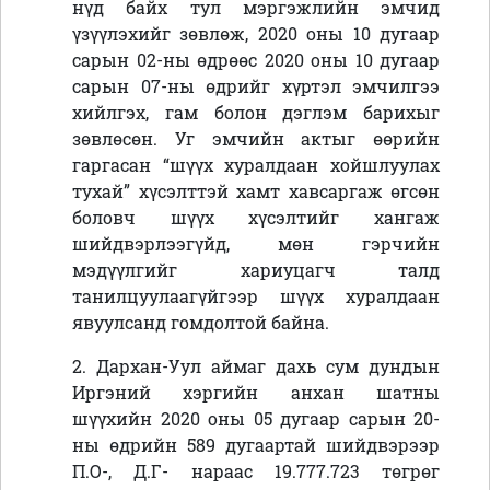
нүд байх тул мэргэжлийн эмчид
үзүүлэхийг зөвлөж, 2020 оны 10 дугаар
сарын 02-ны өдрөөс 2020 оны 10 дугаар
сарын 07-ны өдрийг хүртэл эмчилгээ
хийлгэх, гам болон дэглэм барихыг
зөвлөсөн. Уг эмчийн актыг өөрийн
гаргасан “шүүх хуралдаан хойшлуулах
тухай” хүсэлттэй хамт хавсаргаж өгсөн
боловч шүүх хүсэлтийг хангаж
шийдвэрлээгүйд, мөн гэрчийн
мэдүүлгийг хариуцагч талд
танилцуулаагүйгээр шүүх хуралдаан
явуулсанд гомдолтой байна.
2. Дархан-Уул аймаг дахь сум дундын
Иргэний хэргийн анхан шатны
шүүхийн 2020 оны 05 дугаар сарын 20-
ны өдрийн 589 дугаартай шийдвэрээр
П.О-, Д.Г- нараас 19.777.723 төгрөг