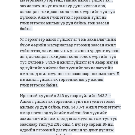
материалаар гэрээнд заасан ажил гүйцэтгэх...,
захиалагч нь уг ажлын үр дүнг хүлээн авч,
хэлэлцэн тохирсон хөлс төлөх үүргийг тус тус
хүлээнэ. Ажил гүйцэтгэх гэрээний зүйл нь
гүйцэтгэсэн ажлын үр дүн байна. гэж заасан
байна.
Уг гэрээгээр ажил гүйцэтгэгч нь захиалагчийн
буюу өөрийн материалаар гэрээнд заасан ажил
гүйцэтгэх, захиалагч нь уг ажлын үр дүнг хүлээн
авч, хэлэлцэн тохирсон хөлс төлөх үүргийг тус
тус хүлээнэ, 343.3-д ажил гүйцэтгэгч ямар нэгэн
эд зүйлийг хийсэн бол түүнийг захиалагчийн
өмчлөлд шилжүүлнэ гэж зааснаар нэхэмжлэгч Б
нь ажил гүйцэтгэх гэрээний дагуу ажлыг
гүйцэтгэсэн байна.
Иргэний хуулийн 343 дугаар зүйлийн 343.2-т
Ажил гүйцэтгэх гэрээний зүйл нь гүйцэтгэсэн
ажлын үр дүн байна. гэж, 343.3-т Ажил гүйцэтгэгч
ямар нэгэн эд зүйлийг хийсэн бол түүнийг
захиалагчийн өмчлөлд шилжүүлнэ. гэж тус тус
зааснаар талууд 2015 оны 4 дүгээр сарын 10-ны
өдрийн гэрээний дагуу ажлын үр дүнг дүгнэж,