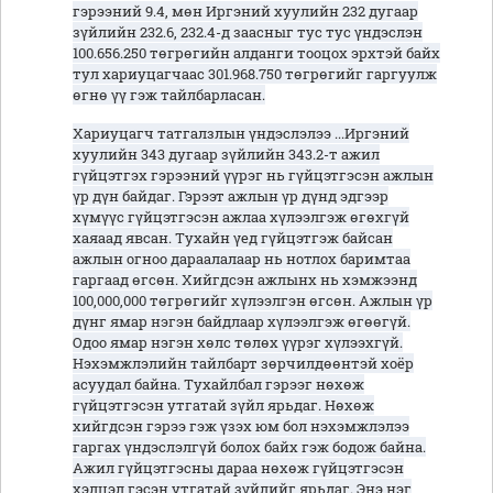
гэрээний 9.4, мөн Иргэний хуулийн 232 дугаар
зүйлийн 232.6, 232.4-д заасныг тус тус үндэслэн
100.656.250 төгрөгийн алданги тооцох эрхтэй байх
тул хариуцагчаас 301.968.750 төгрөгийг гаргуулж
өгнө үү гэж тайлбарласан.
Хариуцагч татгалзлын үндэслэлээ ...Иргэний
хуулийн 343 дугаар зүйлийн 343.2-т ажил
гүйцэтгэх гэрээний үүрэг нь гүйцэтгэсэн ажлын
үр дүн байдаг. Гэрээт ажлын үр дүнд эдгээр
хүмүүс гүйцэтгэсэн ажлаа хүлээлгэж өгөхгүй
хаяаад явсан. Тухайн үед гүйцэтгэж байсан
ажлын огноо дараалалаар нь нотлох баримтаа
гаргаад өгсөн. Хийгдсэн ажлынх нь хэмжээнд
100,000,000 төгрөгийг хүлээлгэн өгсөн. Ажлын үр
дүнг ямар нэгэн байдлаар хүлээлгэж өгөөгүй.
Одоо ямар нэгэн хөлс төлөх үүрэг хүлээхгүй.
Нэхэмжлэлийн тайлбарт зөрчилдөөнтэй хоёр
асуудал байна. Тухайлбал гэрээг нөхөж
гүйцэтгэсэн утгатай зүйл ярьдаг. Нөхөж
хийгдсэн гэрээ гэж үзэх юм бол нэхэмжлэлээ
гаргах үндэслэлгүй болох байх гэж бодож байна.
Ажил гүйцэтгэсны дараа нөхөж гүйцэтгэсэн
хэлцэл гэсэн утгатай зүйлийг ярьдаг. Энэ нэг