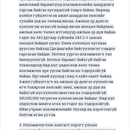
мөнгөний баримтууд нэхэмжлэлийн шаардлага
гаргаж байгаа хугацаатай таарч байна. Өөрөөр
хэлбэл гүйцэтгэсэн ажил шаардсан хөлсийг
тухайн үед нь төлөөд явсан. Ажлын үр дүнгээ
хүлээлгэж өгөөгүй хаяад явсан нөхцөл байдлаас
ажлын хөлс төлөх итгэлцүүр ажлын үр дүн байна
гэдэг нь 343 дугаар зүйлийн 343.2-т заасан
нөхцөл байдал үүснэ. Хөөн хэлэлцэх хугацаа
дууссан байхад Цагдаагийн байгууллагат гомдол
гаргасан байдаг. Нотлох үүргээ нэхэмжлэгч тал
биелүүлээгүй. Нотлох баримт байхгүй байгаа
тохиолдолд бид юуг үндэслэж хөлс төлөх
нэхэмжлэх эрх үүсэж байгаа нь тодорхойгүй
байна. Иргэний хуульд ганц л зүйл заалт байна.
Ажил гүйцэтгэгч нь ажлын үр дүнгээ хүлээлгэж
өгч тохирсон хөлсийг авах, ажлын үр дүн нь
байхгүй юугхүлээлгэжөгсөн нь тодорхойгүй.
100,000,000 төгрөгөө хүлээн авсан байдаг. Бид юуг
үндэслэж мөнгө өгөх вэ гэдэг нь тодорхойгүй.
Ийм учраас нэхэмжлэлийг бүхэлд нь хэрэгсэхгүй
болгож өгнө үү гэв.
3. Нэхэмжлэгчээс хавтаст хэрэгт улсын