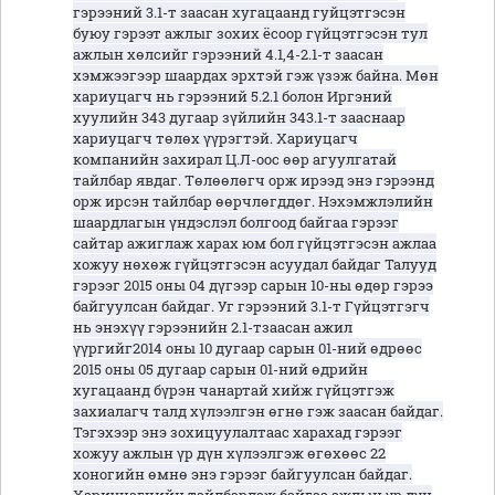
гэрээний 3.1-т заасан хугацаанд гуйцэтгэсэн
буюу гэрээт ажлыг зохих ёсоор гүйцэтгэсэн тул
ажлын хөлсийг гэрээний 4.1,4-2.1-т заасан
хэмжээгээр шаардах эрхтэй гэж үзэж байна. Мөн
хариуцагч нь гэрээний 5.2.1 болон Иргэний
хуулийн 343 дугаар зүйлийн 343.1-т зааснаар
хариуцагч төлөх үүрэгтэй. Хариуцагч
компанийн захирал Ц.Л-оос өөр агуулгатай
тайлбар явдаг. Төлөөлөгч орж ирээд энэ гэрээнд
орж ирсэн тайлбар өөрчлөгддөг. Нэхэмжлэлийн
шаардлагын үндэслэл болгоод байгаа гэрээг
сайтар ажиглаж харах юм бол гүйцэтгэсэн ажлаа
хожуу нөхөж гүйцэтгэсэн асуудал байдаг Талууд
гэрээг 2015 оны 04 дүгээр сарын 10-ны өдөр гэрээ
байгуулсан байдаг. Уг гэрээний 3.1-т Гүйцэтгэгч
нь энэхүү гэрээнийн 2.1-тзаасан ажил
үүргийг2014 оны 10 дугаар сарын 01-ний өдрөөс
2015 оны 05 дугаар сарын 01-ний өдрийн
хугацаанд бүрэн чанартай хийж гүйцэтгэж
захиалагч талд хүлээлгэн өгнө гэж заасан байдаг.
Тэгэхээр энэ зохицуулалтаас харахад гэрээг
хожуу ажлын үр дүн хүлээлгэж өгөхөөс 22
хоногийн өмнө энэ гэрээг байгуулсан байдаг.