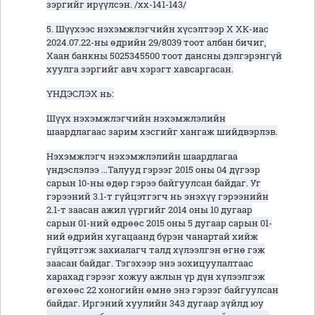
зэргийг ирүүлсэн. /хх-141-143/
5. Шүүхээс нэхэмжлэгчийн хүсэлтээр Х ХК-иас
2024.07.22-ны өдрийн 29/8039 тоот албан бичиг,
Хаан банкны 5025345500 тоот дансны дэлгэрэнгүй
хуулга зэргийг авч хэрэгт хавсаргасан.
ҮНДЭСЛЭХ нь:
Шүүх нэхэмжлэгчийн нэхэмжлэлийн
шаардлагаас зарим хэсгийг хангаж шийдвэрлэв.
Нэхэмжлэгч нэхэмжлэлийн шаардлагаа
үндэслэлээ ...Талууд гэрээг 2015 оны 04 дүгээр
сарын 10-ны өдөр гэрээ байгуулсан байдаг. Уг
гэрээний 3.1-т гүйцэтгэгч нь энэхүү гэрээнийн
2.1-т заасан ажил үүргийг 2014 оны 10 дугаар
сарын 01-ний өдрөөс 2015 оны 5 дугаар сарын 01-
ний өдрийн хугацаанд бүрэн чанартай хийж
гүйцэтгэж захиалагч талд хүлээлгэн өгнө гэж
заасан байдаг. Тэгэхээр энэ зохицуулалтаас
харахад гэрээг хожуу ажлын үр дүн хүлээлгэж
өгөхөөс 22 хоногийн өмнө энэ гэрээг байгуулсан
байдаг. Иргэний хуулийн 343 дугаар зүйлд юу