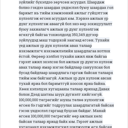
зүйлийг бүхэлдээ зөрчсөн асуудал. Шаардаж
болно гэхдээ шаардах үндэслэл буюу шаардах гол
баримт нь тийм хэмжээний ажлыг гүйцэтгэж
хүлээлгэж өгсөн асуудал юм. Хэрвээ ажлын үр
дүнг хүлээлгэж аваагүй бол энэ өөр зохицуулалт
буюу захиалагч ажлын үр дүнг хүлээлгэж
өгөхгүй байгаа тохиолдолд 350,349 дүгээр
зүйлүүдэд маш тодорхой заагаад өгсөн. Тухайн
үед ажлын үр дүн хүлээлж авах талаар
нэхэмжлэгч нэхэмжлэлийн шаардлагаа нотлох
ёстой. Өөрөөр хэлбэл тухайн ажил явж байгаа
гэрээт ажил эхэлсэн бол ажлын үр дүнгээ хүлээж
авах талаар ямар нэгэн байдлаар сануулсан бол
бусад байдлаар шаардлага гаргаж байсан талаарх
тийм юм байгаагүй. Ажлын үр дүн хүлээж авсан
тухай яриа бол баримтгүй хоосон яриа байна.
Хөөн хэлэлцэх хугацааны талаар ярихад Давах
болон Дээд шатны шүүх дүгнэлт хийгээгүй.
100,000,000 төгрөгийг юуны төлөө хүлээлгэж
өгсөн бэ гэдгийг тодруулах шаардлагатай байсан
гэсэн үндэслэл гаргаад буцсан байдаг. Манай
өгсөн 100,000,000 төгрөгийг өөр ажлын хөлс
байсан талаар яриад байх юм. Гэрээт ажлын
хугацаанд нэхэмжлэгчид шилжүүлж өгч байсан