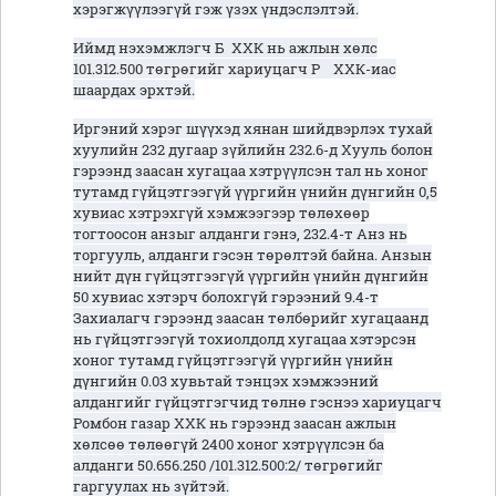
хэрэгжүүлээгүй гэж үзэх үндэслэлтэй.
Иймд нэхэмжлэгч Б ХХК нь ажлын хөлс
101.312.500 төгрөгийг хариуцагч Р ХХК-иас
шаардах эрхтэй.
Иргэний хэрэг шүүхэд хянан шийдвэрлэх тухай
хуулийн 232 дугаар зүйлийн 232.6-д Хууль болон
гэрээнд заасан хугацаа хэтрүүлсэн тал нь хоног
тутамд гүйцэтгээгүй үүргийн үнийн дүнгийн 0,5
хувиас хэтрэхгүй хэмжээгээр төлөхөөр
тогтоосон анзыг алданги гэнэ, 232.4-т Анз нь
торгууль, алданги гэсэн төрөлтэй байна. Анзын
нийт дүн гүйцэтгээгүй үүргийн үнийн дүнгийн
50 хувиас хэтэрч болохгүй гэрээний 9.4-т
Захиалагч гэрээнд заасан төлбөрийг хугацаанд
нь гүйцэтгээгүй тохиолдолд хугацаа хэтэрсэн
хоног тутамд гүйцэтгээгүй үүргийн үнийн
дүнгийн 0.03 хувьтай тэнцэх хэмжээний
алдангийг гүйцэтгэгчид төлнө гэснээ хариуцагч
Ромбон газар ХХК нь гэрээнд заасан ажлын
хөлсөө төлөөгүй 2400 хоног хэтрүүлсэн ба
алданги 50.656.250 /101.312.500:2/ төгрөгийг
гаргуулах нь зүйтэй.