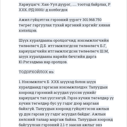
Хариуцагч: Хан-Уул дүүрэг, ..... тоотод байрлах, Р
ХХК /РД:0000/-д холбогдох
Ажил гүйцэтгэх гэрээний үүрэгт 301.968.750
төгрөг гаргуулах тухай иргэний хэргийг хянан
хэлэлцэв.
Шүүх хуралдааны оролцогчид: нэхэмжлэгчийн
төлөөлөгч Д.Б итгэмжлэгдсэн төлөөлөгч Б.Г,
хариуцагчийн итгэмжлэгдсэн төлөөлөгч Ш.М,
шүүх хуралдааны нарийн бичгийн дарга
Ю.Рэгзэдмаа нар оролцов.
ТОДОРХОЙЛОХ нь:
1. Нэхэмжлэгч Б ХХК шүүхэд болон шүүх
хуралдаанд гаргасан нэхэмжлэлдээ: Талуудын
хооронд гэрээний асуудал үүссэн үүнийг
хариуцагч тал үүсгээгүй. Гэрээ хүчин төгөлдөр үү
хүчин төгөлдөр бус уу гэдэг дээр маргаан
байхгүй. Талуудын хооронд гүйцэтгэсэн ажлын
үр дүн гарсан уу гэдэг асуудал байдаг. Ажлын
хөлсний талаар маргаж байна. Талуудын хооронд
байгуулсан гэрээний 2.1-т заасан ажлыг энэ