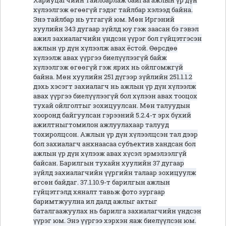
Хариуцагчийн тайлбарлаж байгаа ажлын үр дүн
хүлээлгэж өгөөгүй гэдэг тайлбар хэлээд байна.
Энэ тайлбар нь утгагүй юм. Мөн Иргэний
хуулийн 343 дугаар зүйлд юу гэж заасан бэ гэвэл
ажил захиалагчийн үндсэн үүрэг бол гүйцэтгэсэн
ажлын үр дүн хүлээлж авах ёстой. Өөрсдөө
хүлээлж авах үүргээ биелүүлээгүй байж
хүлээлгэж өгөөгүй гэж ярих нь ойлгомжгүй
байна. Мөн хуулийн 251 дүгээр зүйлийн 251.1.1.2
дэхь хэсэгт захиалагч нь ажлын үр дүн хүлээлж
авах үүргээ биелүүлээгүй бол хүлээн авах тооцох
тухай ойлголтыг зохицуулсан. Мөн талуудын
хооронд байгуулсан гэрээний 5.2.4-т эрх бүхий
ажилтныгтомилон ажлуулахаар талууд
тохиролцсон. Ажлын үр дүн хүлээлцсэн тал дээр
бол захиалагч анхнаасаа субъектив хандсан бол
ажлын үр дүн хүлээж авах хүсэл эрмэлзэлгүй
байсан. Барилгын тухайн хуулийн 37 дугаар
зүйлд захиалагчийн үүргийн талаар зохицуулж
өгсөн байдаг. 37.1.10.9-т барилгын ажлын
гүйцэтгэлд хяналт тавьж фото зургаар
баримтжуулна ил далд ажлыг актыг
баталгаажуулах нь барилга захиалагчийн үндсэн
үүрэг юм. Энэ үүргээ хэрхэн яаж биелүүлсэн юм.