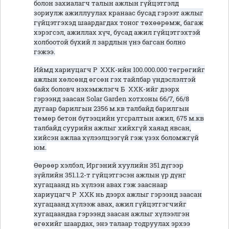
болон захиалагч талын ажлын гүйцэтгэлд
зориулж ажиллуулах кранаас бусад гэрээт ажлыг
гүйцэтгэхэд шаардагдах тоног төхөөрөмж, багаж
хэрэгсэл, ажиллах хүч, бусад ажил гүйцэтгэхтэй
холбоотой бүхий л зардлын үнэ багсан болно
гэжээ.
Иймд хариуцагч Р ХХК-ийн 100.000.000 төгрөгийг
ажлын хөлсөнд өгсөн гэх тайлбар үндэслэлтэй
байх боловч нэхэмжлэгч Б ХХК-ийг дээрх
гэрээнд заасан Solar Garden хотхоны 66/7, 66/8
дугаар барилгын 2356 м.кв талбайд барилгын
төмөр бетон бүтээцийн угсралтын ажил, 675 м.кв
талбайд суурийн ажлыг хийхгүй хаяад явсан,
хийсэн ажлаа хүлээлцээгүй гэж үзэх боломжгүй
юм.
Өөрөөр хэлбэл, Иргэний хуулийн 351 дүгээр
зүйлийн 351.1.2-т гүйцэтгэсэн ажлын үр дүнг
хугацаанд нь хүлээн авах гэж зааснаар
хариуцагч Р ХХК нь дээрх ажлыг гэрээнд заасан
хугацаанд хүлээж авах, ажил гүйцэтгэгчийг
хугацаандаа гэрээнд заасан ажлыг хүлээлгэн
өгөхийг шаардах, энэ талаар тодруулах эрхээ