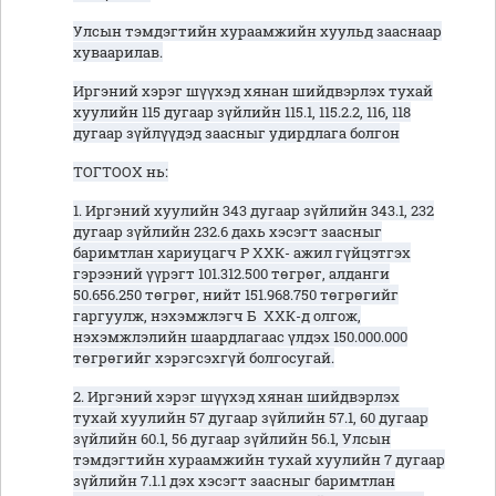
Улсын тэмдэгтийн хураамжийн хуульд зааснаар
хуваарилав.
Иргэний хэрэг шүүхэд хянан шийдвэрлэх тухай
хуулийн 115 дугаар зүйлийн 115.1, 115.2.2, 116, 118
дугаар зүйлүүдэд заасныг удирдлага болгон
ТОГТООХ нь:
1. Иргэний хуулийн 343 дугаар зүйлийн 343.1, 232
дугаар зүйлийн 232.6 дахь хэсэгт заасныг
баримтлан хариуцагч Р ХХК- ажил гүйцэтгэх
гэрээний үүрэгт 101.312.500 төгрөг, алданги
50.656.250 төгрөг, нийт 151.968.750 төгрөгийг
гаргуулж, нэхэмжлэгч Б ХХК-д олгож,
нэхэмжлэлийн шаардлагаас үлдэх 150.000.000
төгрөгийг хэрэгсэхгүй болгосугай.
2. Иргэний хэрэг шүүхэд хянан шийдвэрлэх
тухай хуулийн 57 дугаар зүйлийн 57.1, 60 дугаар
зүйлийн 60.1, 56 дугаар зүйлийн 56.1, Улсын
тэмдэгтийн хураамжийн тухай хуулийн 7 дугаар
зүйлийн 7.1.1 дэх хэсэгт заасныг баримтлан