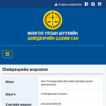
Алдаа мэдээлэх
Шийдвэрийн мэдээлэл
Шүүх
Хан-Уул дүүргийн Иргэний хэргийн анхан
шатны шүүх
Шүүгч
Галбадрахын Солонго
Хэргийн индекс
183/2018/03800/И