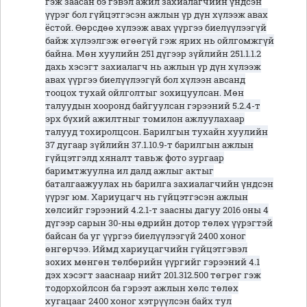
гэж заасан бэ гэвэл ажил захиалагчийн үндсэн
үүрэг бол гүйцэтгэсэн ажлын үр дүн хүлээж авах
ёстой. Өөрсдөө хүлээж авах үүргээ биелүүлээгүй
байж хүлээлгэж өгөөгүй гэж ярих нь ойлгомжгүй
байна. Мөн хуулийн 251 дүгээр зүйлийн 251.1.1.2
дахь хэсэгт захиалагч нь ажлын үр дүн хүлээж
авах үүргээ биелүүлээгүй бол хүлээн авсанд
тооцох тухай ойлголтыг зохицуулсан. Мөн
талуудын хооронд байгуулсан гэрээний 5.2.4-т
эрх бүхий ажилтныг томилон ажлуулахаар
талууд тохиролцсон. Барилгын тухайн хуулийн
37 дугаар зүйлийн 37.1.10.9-т барилгын ажлын
гүйцэтгэлд хяналт тавьж фото зургаар
баримтжуулна ил далд ажлыг актыг
баталгаажуулах нь барилга захиалагчийн үндсэн
үүрэг юм. Хариуцагч нь гүйцэтгэсэн ажлын
хөлсийг гэрээний 4.2.1-т заасны дагуу 2016 оны 4
дүгээр сарын 30-ны өдрийн дотор төлөх үүрэгтэй
байсан ба уг үүргээ биелүүлээгүй 2400 хоног
өнгөрчээ. Иймд хариуцагчийн гүйцэтгэвэл
зохих мөнгөн төлбөрийн үүргийг гэрээний 4.1
дэх хэсэгт зааснаар нийт 201.312.500 төгрөг гэж
тодорхойлсон ба гэрээт ажлын хөлс төлөх
хугацааг 2400 хоног хэтрүүлсэн байх тул