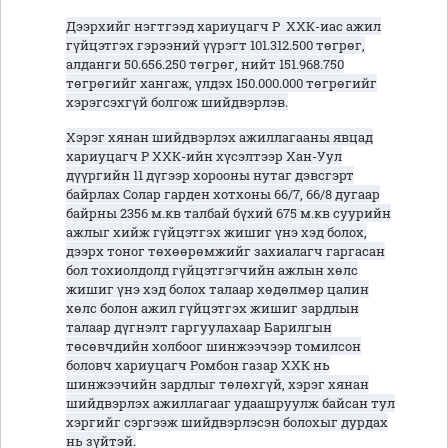
Дээрхийг нэгтгээд хариуцагч Р ХХК-иас ажил
гүйцэтгэх гэрээний үүрэгт 101.312.500 төгрөг,
алданги 50.656.250 төгрөг, нийт 151.968.750
төгрөгийг хангаж, үлдэх 150.000.000 төгрөгийг
хэрэгсэхгүй болгож шийдвэрлэв.
Хэрэг хянан шийдвэрлэх ажиллагааны явцад
хариуцагч Р ХХК-ийн хүсэлтээр Хан-Уул
дүүргийн 11 дүгээр хорооны нутаг дэвсгэрт
байрлах Солар гарден хотхоны 66/7, 66/8 дугаар
байрны 2356 м.кв талбай бүхий 675 м.кв суурийн
ажлыг хийж гүйцэтгэх жишиг үнэ хэд болох,
дээрх тоног төхөөрөмжийг захиалагч гаргасан
бол тохиолдолд гүйцэтгэгчийн ажлын хөлс
жишиг үнэ хэд болох талаар хөдөлмөр цалин
хөлс болон ажил гүйцэтгэх жишиг зардлын
талаар дүгнэлт гаргуулахаар Барилгын
төсөвчдийн холбоог шинжээчээр томилсон
боловч хариуцагч Ромбон газар ХХК нь
шинжээчийн зардлыг төлөхгүй, хэрэг хянан
шийдвэрлэх ажиллагааг удаашруулж байсан тул
хэргийг сэргээж шийдвэрлэсэн болохыг дурдах
нь зүйтэй.