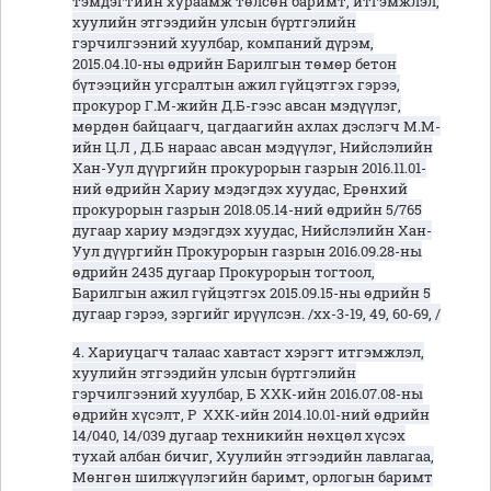
тэмдэгтийн хураамж төлсөн баримт, итгэмжлэл,
хуулийн этгээдийн улсын бүртгэлийн
гэрчилгээний хуулбар, компаний дүрэм,
2015.04.10-ны өдрийн Барилгын төмөр бетон
бүтээцийн угсралтын ажил гүйцэтгэх гэрээ,
прокурор Г.М-жийн Д.Б-гээс авсан мэдүүлэг,
мөрдөн байцаагч, цагдаагийн ахлах дэслэгч М.М-
ийн Ц.Л , Д.Б нараас авсан мэдүүлэг, Нийслэлийн
Хан-Уул дүүргийн прокурорын газрын 2016.11.01-
ний өдрийн Хариу мэдэгдэх хуудас, Ерөнхий
прокурорын газрын 2018.05.14-ний өдрийн 5/765
дугаар хариу мэдэгдэх хуудас, Нийслэлийн Хан-
Уул дүүргийн Прокурорын газрын 2016.09.28-ны
өдрийн 2435 дугаар Прокурорын тогтоол,
Барилгын ажил гүйцэтгэх 2015.09.15-ны өдрийн 5
дугаар гэрээ, зэргийг ирүүлсэн. /хх-3-19, 49, 60-69, /
4. Хариуцагч талаас хавтаст хэрэгт итгэмжлэл,
хуулийн этгээдийн улсын бүртгэлийн
гэрчилгээний хуулбар, Б ХХК-ийн 2016.07.08-ны
өдрийн хүсэлт, Р ХХК-ийн 2014.10.01-ний өдрийн
14/040, 14/039 дугаар техникийн нөхцөл хүсэх
тухай албан бичиг, Хуулийн этгээдийн лавлагаа,
Мөнгөн шилжүүлэгийн баримт, орлогын баримт