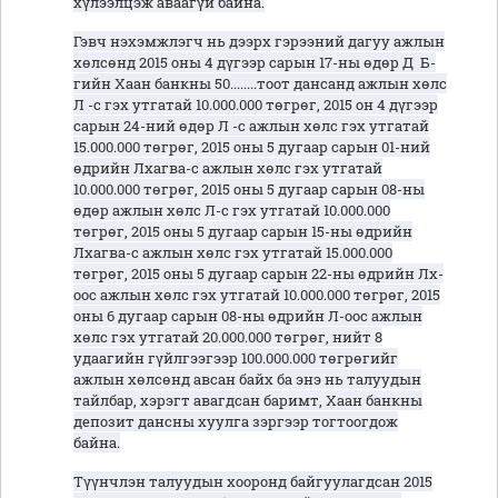
хүлээлцэж аваагүй байна.
Гэвч нэхэмжлэгч нь дээрх гэрээний дагуу ажлын
хөлсөнд 2015 оны 4 дүгээр сарын 17-ны өдөр Д Б-
гийн Хаан банкны 50........тоот дансанд ажлын хөлс
Л -с гэх утгатай 10.000.000 төгрөг, 2015 он 4 дүгээр
сарын 24-ний өдөр Л -с ажлын хөлс гэх утгатай
15.000.000 төгрөг, 2015 оны 5 дугаар сарын 01-ний
өдрийн Лхагва-с ажлын хөлс гэх утгатай
10.000.000 төгрөг, 2015 оны 5 дугаар сарын 08-ны
өдөр ажлын хөлс Л-с гэх утгатай 10.000.000
төгрөг, 2015 оны 5 дугаар сарын 15-ны өдрийн
Лхагва-с ажлын хөлс гэх утгатай 15.000.000
төгрөг, 2015 оны 5 дугаар сарын 22-ны өдрийн Лх-
оос ажлын хөлс гэх утгатай 10.000.000 төгрөг, 2015
оны 6 дугаар сарын 08-ны өдрийн Л-оос ажлын
хөлс гэх утгатай 20.000.000 төгрөг, нийт 8
удаагийн гүйлгээгээр 100.000.000 төгрөгийг
ажлын хөлсөнд авсан байх ба энэ нь талуудын
тайлбар, хэрэгт авагдсан баримт, Хаан банкны
депозит дансны хуулга зэргээр тогтоогдож
байна.
Түүнчлэн талуудын хооронд байгуулагдсан 2015