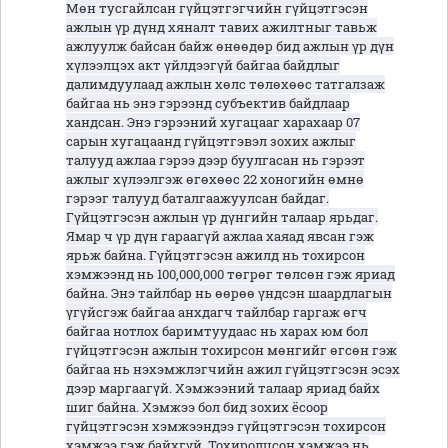
Мөн тусгайлсан гүйцэтгэгчийн гүйцэтгэсэн
ажлын үр дүнд хяналт тавих ажилтныг тавьж
ажлуулж байсан байж өнөөдөр бид ажлын үр дүн
хүлээлцэх акт үйлдээгүй байгаа байдлыг
далимдуулаад ажлын хөлс төлөхөөс татгалзаж
байгаа нь энэ гэрээнд субъектив байдлаар
хандсан. Энэ гэрээний хугацааг харахаар 07
сарын хугацаанд гүйцэтгэвэл зохих ажлыг
талууд ажлаа гэрээ дээр буулгасан нь гэрээт
ажлыг хүлээлгэж өгөхөөс 22 хоногийн өмнө
гэрээг талууд баталгаажуулсан байдаг.
Гүйцэтгэсэн ажлын үр дүнгийн талаар ярьдаг.
Ямар ч үр дүн гараагүй ажлаа хаяад явсан гэж
ярьж байна. Гүйцэтгэсэн ажилд нь тохирсон
хэмжээнд нь 100,000,000 төгрөг төлсөн гэж яриад
байна. Энэ тайлбар нь өөрөө үндсэн шаардлагын
үгүйсгэж байгаа анхдагч тайлбар гаргаж өгч
байгаа нотлох баримтуудаас нь харах юм бол
гүйцэтгэсэн ажлын тохирсон мөнгийг өгсөн гэж
байгаа нь нэхэмжлэгчийн ажил гүйцэтгэсэн эсэх
дээр маргаагүй. Хэмжээний талаар яриад байх
шиг байна. Хэмжээ бол бид зохих ёсоор
гүйцэтгэсэн хэмжээндээ гүйцэтгэсэн тохирсон
хэмжээ гэж байхгүй. Тохиролцсон хэмжээ нь