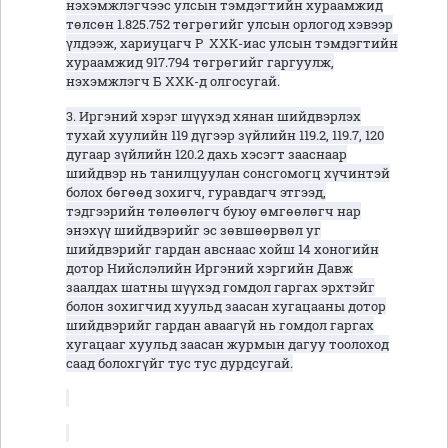
нэхэмжлэгчээс улсын тэмдэгтийн хураамжид
төлсөн 1.825.752 төгрөгийг улсын орлогод хэвээр
үлдээж, хариуцагч Р ХХК-иас улсын тэмдэгтийн
хураамжид 917.794 төгрөгийг гаргуулж,
нэхэмжлэгч Б ХХК-д олгосугай.
3. Иргэний хэрэг шүүхэд хянан шийдвэрлэх
тухай хуулийн 119 дүгээр зүйлийн 119.2, 119.7, 120
дугаар зүйлийн 120.2 дахь хэсэгт зааснаар
шийдвэр нь танилцуулан сонсгомогц хүчинтэй
болох бөгөөд зохигч, гуравдагч этгээд,
тэдгээрийн төлөөлөгч буюу өмгөөлөгч нар
энэхүү шийдвэрийг эс зөвшөөрвөл уг
шийдвэрийг гардан авснаас хойш 14 хоногийн
дотор Нийслэлийн Иргэний хэргийн Давж
заалдах шатны шүүхэд гомдол гаргах эрхтэйг
болон зохигчид хуульд заасан хугацааны дотор
шийдвэрийг гардан аваагүй нь гомдол гаргах
хугацааг хуульд заасан журмын дагуу тоолоход
саад болохгүйг тус тус дурдсугай.