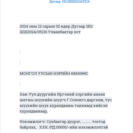
Дугаар 183/ШШ2024/5216
2024 оны 12 сарын 02 өдөр Дугаар 183/
ШШ2024/05216 Улаанбаатар хот
МОНГОЛ УЛСЫН НЭРИЙН ӨМНӨӨС
Хан-Уул дүүргийн Иргэний хэргийн анхан
шатны шүүхийн шүүгч Г.Солонго даргалж, тус
шүүхийн шүүх хуралдааны танхимд хийсэн
хуралдаанаар,
Нэхэмжлэгч: Сүхбаатар дүүрэг, .......... тоотод
байрлах, ХХК /РД:00000/-ийн нэхэмжлэлтэй