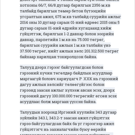
хотхоны 66/7, 66/8 дугаар барилгын 2356 м.кв
талбайд барилгын төмөр бетон бүтээцийн
угсралтын ажил, 675 м.кв талбайд суурийн ажлыг
2014 оны 10 дугаар сарын 01-ний өдрөөс 2015 оны 5
дугаар сарын 01-ний өдрийн хугацаанд хийж
гүйцэтгэж, барилгын 1-2 давхар болон зоорийн
давхар, парпетийн 1 м.кв нь 75.000 төгрөг,
барилгын суурийн ажлын 1 м.кв талбайн үнэ
37.500 төгрөг, нийт ажлын хөлс 201.312.500 төгрөг
байхаар харилцан тохиролцсон байна.
Талууд дээрх гэрээг байгуулагдсан болон
гэрээний хүчин төгөлдөр байдлын асуудлаар
маргаагүй боловч хариуцагч Р ХХК нь гэрээний
дагуу ажлын хөлсийг төлөөгүйгээс болон
гэрээнд заасан ажлыг хүлээж авсан эсэх, дээрх
гэрээний дагуу 100.000.000 төгрөгийг өгсөн эсэх
асуудлаас болж маргаан үүссэн байна.
Талуудын хооронд Иргэний хуулийн 343 дугаар
зүйлийн 343.1, 343.2-т заасан ажил гүйцэтгэх
гэрээ байгуулагдсан байх ба уг гэрээгээр ажил
гүйцэтгэгч нь захиалагчийн буюу өөрийн