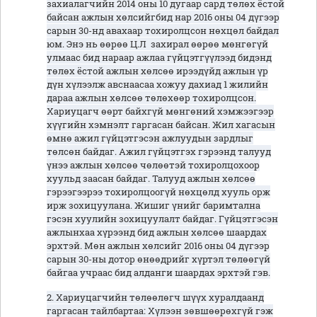
захиалагчийн 2014 оны 10 дугаар сард төлөх ёстой
байсан ажлын хөлсийгбид нар 2016 оны 04 дүгээр
сарын 30-нд авахаар тохиролцсон нөхцөл байдал
юм. Энэ нь өөрөө Ц.Л захирал өөрөө мөнгөгүй
улмаас бид нараар ажлаа гүйцэтгүүлээд бидэнд
төлөх ёстой ажлын хөлсөө ирээдүйд ажлын үр
дүн хүлээлж авснаасаа хожуу дахиад 1 жилийн
дараа ажлын хөлсөө төлөхөөр тохиролцсон.
Хариуцагч өөрт байхгүй мөнгөний хэмжээгээр
хүүгийн хэмнэлт гаргасан байсан. Жил хагасын
өмнө ажил гүйцэтгэсэн ажлуудын зардлыг
төлсөн байдаг. Ажил гүйцэтгэх гэрээнд талууд
үнээ ажлын хөлсөө чөлөөтэй тохиролцохоор
хуульд заасан байдаг. Талууд ажлын хөлсөө
гэрээгээрээ тохиролцоогүй нөхцөлд хууль орж
ирж зохицуулана. Жишиг үнийг баримтална
гэсэн хуулийн зохицуулалт байдаг. Гүйцэтгэсэн
ажлынхаа хүрээнд бид ажлын хөлсөө шаардах
эрхтэй. Мөн ажлын хөлсийг 2016 оны 04 дүгээр
сарын 30-ны дотор өнөөдрийг хүртэл төлөөгүй
байгаа учраас бид алданги шаардах эрхтэй гэв.
2. Хариуцагчийн төлөөлөгч шүүх хуралдаанд
гаргасан тайлбартаа: Хүлээн зөвшөөрөхгүй гэж