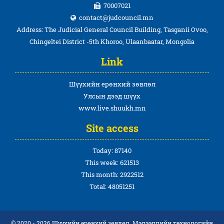
70007021
contact@judcouncil.mn
Address: The Judicial General Council Building, Tasganii Ovoo,
Chingeltei District -5th Khoroo, Ulaanbaatar, Mongolia
Link
Шүүхийн ерөнхий зөвлөл
Улсын дээд шүүх
www.live.shuukh.mn
Site access
Today: 87140
This week: 621513
This month: 2922512
Total: 48051251
© 2020 - 2026 Шүүхийн ерөнхий зөвлөл. Мэдээллийн технологийн