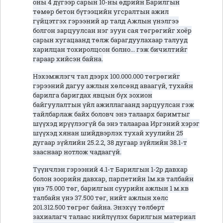
оны 4 дүгээр сарын 10-ны өдрийн Барилгын
төмөр бетон бүтээцийн угсралтын ажил
гүйцэтгэх гэрээний ар талд Ажлын үнэлгээ
болгон зарцуулсан нэг зуун сая төгрөгийг хоёр
сарын хугацаанд төлж барагдуулахаар талууд
харилцан тохиролцсон болно... гэж бичилтийг
гараар хийсэн байна.
Нэхэмжлэгч тал дээрх 100.000.000 төгрөгийг
гэрээний дагуу ажлын хөлсөнд аваагүй, тухайн
барилга баригдах явцын бүх зохион
байгуулалтын үйл ажиллагаанд зарцуулсан гэж
тайлбарлаж байх боловч энэ талаарх баримтыг
шүүхэд ирүүлээгүй ба энэ талаараа Иргэний хэрэг
шүүхэд хянан шийдвэрлэх тухай хуулийн 25
дугаар зүйлийн 25.2.2, 38 дугаар зүйлийн 38.1-т
зааснаар нотлож чадаагүй.
Түүнчлэн гэрээний 4.1-т Барилгын 1-2р давхар
болон зоорийн давхар, парпетийн 1м.кв талбайн
үнэ 75.000 төг, барилгын суурийн ажлын 1 м.кв
талбайн үнэ 37.500 төг, нийт ажлын хөлс
201.312.500 төгрөг байна. Энэхүү төлбөрт
захиалагч талаас нийлүүлэх барилгын материал