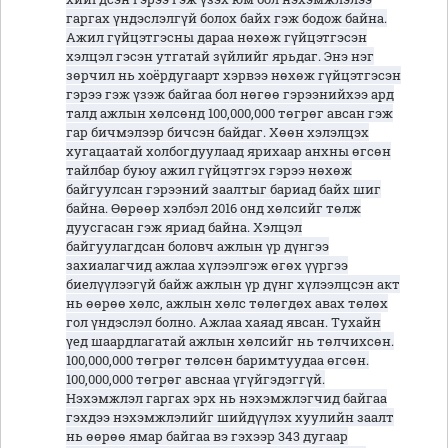
гаргах үндэслэлгүй болох байх гэж бодож байна.
Ажил гүйцэтгэсны дараа нөхөж гүйцэтгэсэн
хэлцэл гэсэн утгатай зүйлийг ярьдаг. Энэ нэг
зөрчил нь хоёрдугаарт хэрвээ нөхөж гүйцэтгэсэн
гэрээ гэж үзэж байгаа бол нөгөө гэрээнийхээ ард
талд ажлын хөлсөнд 100,000,000 төгрөг авсан гэж
гар бичмэлээр бичсэн байдаг. Хөөн хэлэлцэх
хугацаатай холбогдуулаад ярихаар анхны өгсөн
тайлбар буюу ажил гүйцэтгэх гэрээ нөхөж
байгуулсан гэрээний заалтыг бариад байх шиг
байна. Өөрөөр хэлбэл 2016 онд хөлсийг төлж
дуусгасан гэж яриад байна. Хэлцэл
байгуулагдсан боловч ажлын үр дүнгээ
захиалагчид ажлаа хүлээлгэж өгөх үүргээ
биелүүлээгүй байж ажлын үр дүнг хүлээлцсэн акт
нь өөрөө хөлс, ажлын хөлс төлөгдөх авах төлөх
гол үндэслэл болно. Ажлаа хаяад явсан. Тухайн
үед шаардлагатай ажлын хөлсийг нь төлчихсөн.
100,000,000 төгрөг төлсөн баримтуудаа өгсөн.
100,000,000 төгрөг авснаа үгүйгэдэггүй.
Нэхэмжлэл гаргах эрх нь нэхэмжлэгчид байгаа
гэхдээ нэхэмжлэлийг шийдүүлэх хуулийн заалт
нь өөрөө ямар байгаа вэ гэхээр 343 дугаар