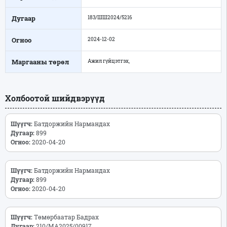
Дугаар
183/ШШ2024/5216
Огноо
2024-12-02
Маргааны төрөл
Ажил гүйцэтгэх,
Холбоотой шийдвэрүүд
Шүүгч:
Батдоржийн Нармандах
Дугаар:
899
Огноо:
2020-04-20
Шүүгч:
Батдоржийн Нармандах
Дугаар:
899
Огноо:
2020-04-20
Шүүгч:
Төмөрбаатар Бадрах
Дугаар:
210/МА2025/00917