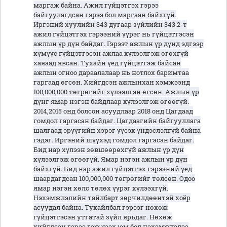
маргаж байна. Ажил гүйцэтгэх гэрээ
байгуулагдсан гэрээ бол маргаан байхгүй.
Иргэний хуулийн 343 дугаар зүйлийн 343.2-т
ажил гүйцэтгэх гэрээний үүрэг нь гүйцэтгэсэн
ажлын үр дүн байдаг. Гэрээт ажлын үр дүнд эдгээр
хүмүүс гүйцэтгэсэн ажлаа хүлээлгэж өгөхгүй
хаяаад явсан. Тухайн үед гүйцэтгэж байсан
ажлын огноо дараалалаар нь нотлох баримтаа
гаргаад өгсөн. Хийгдсэн ажлынхан хэмжээнд
100,000,000 төгрөгийг хүлээлгэн өгсөн. Ажлын үр
дүнг ямар нэгэн байдлаар хүлээлгэж өгөөгүй.
2014,2015 онд болсон асуудлаар 2018 онд Цагдаад
гомдол гаргасан байдаг. Цагдаагийн байгууллага
шалгаад эрүүгийн хэрэг үүсэх үндэслэлгүй байна
гэдэг. Иргэний шүүхэд гомдол гаргасан байдаг.
Бид нар хүлээн зөвшөөрөхгүй ажлын үр дүн
хүлээлгэж өгөөгүй. Ямар нэгэн ажлын үр дүн
байхгүй. Бид нар ажил гүйцэтгэх гэрээний үед
шаардагдсан 100,000,000 төгрөгийг төлсөн. Одоо
ямар нэгэн хөлс төлөх үүрэг хүлээхгүй.
Нэхэмжлэлийн тайлбарт зөрчилдөөнтэй хоёр
асуудал байна. Тухайлбал гэрээг нөхөж
гүйцэтгэсэн утгатай зүйл ярьдаг. Нөхөж
хийгдсэн гэрээ гэж үзэх юм бол нэхэмжлэлээ