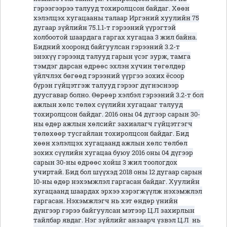
гэрээгээрээ талууд тохиролцсон байдаг. Хөөн
хэлэлцэх хугацааны талаар Иргэний хуулийн 75
дугаар зүйлийн 75.1.1-т гэрээний үүрэгтэй
холбоотой шаардага гаргах хугацаа 3 жил байна.
Бидний хооронд байгуулсан гэрээний 3.2-т
энэхүү гэрээнд талууд гарын үсэг зурж, тамга
тэмдэг дарсан өдрөөс эхлэн хүчин төгөлдөр
үйлчлэх бөгөөд гэрээний үүргээ зохих ёсоор
бүрэн гүйцэтгэж талууд гэрээг дүгнэснээр
дуусгавар болно. Өөрөөр хэлбэл гэрээний 3.2-т бол
ажлын хөлс төлөх сүүлийн хугацааг талууд
тохиролцсон байдаг. 2016 оны 04 дүгээр сарын 30-
ны өдөр ажлын хөлсийг захиалагч гүйцэтгэгч
төлөхөөр тусгайлан тохиролцсон байдаг. Бид
хөөн хэлэлцэх хугацаанд ажлын хөлс төлбөл
зохих сүүлийн хугацаа буюу 2016 оны 04 дүгээр
сарын 30-ны өдрөөс хойш 3 жил тоологдох
учиртай. Бид бол шүүхэд 2018 оны 12 дугаар сарын
10-ны өдөр нэхэмжлэл гаргасан байдаг. Хуулийн
хугацаанд шаардах эрхээ хэрэгжүүлж нэхэмжлэл
гаргасан. Нэхэмжлэгч нь хэт өндөр үнийн
дүнгээр гэрээ байгуулсан мэтээр Ц.Л захирлын
тайлбар явдаг. Нэг зүйлийг анзаарч үзвэл Ц.Л нь