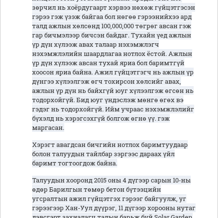
зөрчил нь хоёрдугаарт хэрвээ нөхөж гүйцэтгэсэн
гэрээ гэж үзэж байгаа бол нөгөө гэрээнийхээ ард
талд ажлын хөлсөнд 100,000,000 төгрөг авсан гэж
гар бичмэлээр бичсэн байдаг. Тухайн үед ажлын
үр дүн хүлээж авах талаар нэхэмжлэгч
нэхэмжлэлийн шаардлагаа нотлох ёстой. Ажлын
үр дүн хүлээж авсан тухай яриа бол баримтгүй
хоосон яриа байна. Ажил гүйцэтгэгч нь ажлын үр
дүнгээ хүлээлгэж өгч тохирсон хөлсийг авах,
ажлын үр дүн нь байхгүй юуг хүлээлгэж өгсөн нь
тодорхойгүй. Бид юуг үндэслэж мөнгө өгөх вэ
гэдэг нь тодорхойгүй. Ийм учраас нэхэмжлэлийг
бүхэлд нь хэрэгсэхгүй болгож өгнө үү. гэж
маргасан.
Хэрэгт авагдсан бичгийн нотлох баримтуудаар
болон талуудын тайлбар зэргээс дараах үйл
баримт тогтоогдож байна.
Талуудын хооронд 2015 оны 4 дүгээр сарын 10-ны
өдөр Барилгын төмөр бетон бүтээцийн
угсралтын ажил гүйцэтгэх гэрээг байгуулж, уг
гэрээгээр Хан-Уул дүүрэг, 11 дүгээр хорооны нутаг
дэвсгэрт захиалагч талын барьж буй Solar Garden