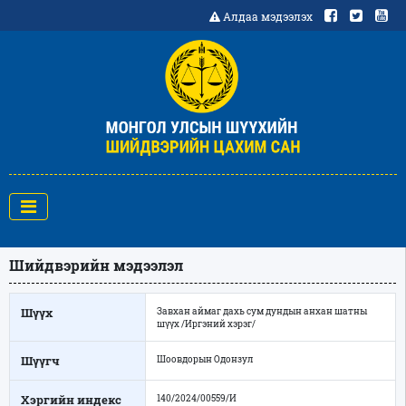
Алдаа мэдээлэх
Шийдвэрийн мэдээлэл
Шүүх
Завхан аймаг дахь сум дундын анхан шатны
шүүх /Иргэний хэрэг/
Шүүгч
Шоовдорын Одонзул
Хэргийн индекс
140/2024/00559/И