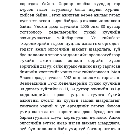
харагдаж байна. Өөрөөр хэлбэл хүүхдэд гар
хүрсэн гэдэг асуудлаар багш нарын хурлыг
хийсэн байна. Гэтэл ажилтан өөрөө ажлаас гарах
хүсэлтээ өгсөн гэдэг байдлаар ажлаас чөлөөлсөн
байна. Улсын дээд шүүхийн 2006 оны 33 дугаар
тогтоолоор хөдөлмөрийн тухай хуулийн
зохицуулалтыг тайлбарласан. Уг тайлбарт
"хөдөлмөрийн гэрээг цуцлах ажилтны өргөдөл"
гэдэгт ажил олгогчийн шахалт шаардлага, зүй
бус нөлөөлөл зэрэг хөндлөнгийн оролцоогүйгээр
тухайн ажилтнаас зөвхөн өөрийн хүсэл
зоригийн дагуу, сайн дурын үндсэн дээр гаргасан
бичгийн хүсэлтийг хэлнэ гэж тайлбарласан. Мөн
Улсын дээд шүүхээс 2012 онд зөвлөмж гаргасан.
Зөвлөмжийн 1.7-д Хөдөлмөрийн тухай хуулийн
38 дугаар зүйлийн 38.1.1, 39 дүгээр зүйлийн 39.1-д
хөдөлмөрийн гэрээг цуцлах агуулга бүхий
ажилтны хүсэлт нь хуульд заасан шаардлагыг
хангасан хэдий ч уг өргөдлийг гаргах болсон
учир шалтгааныг хэрэгт авагдсан бусад нотлох
баримтуудтай шүүх харьцуулан дүгнэнэ. Ажил
олгогчийн зүгээс ямар нэгэн шахалт шаардлага,
зүй бус нөлөөлөл байх учиргүй бөгөөд ажилтан