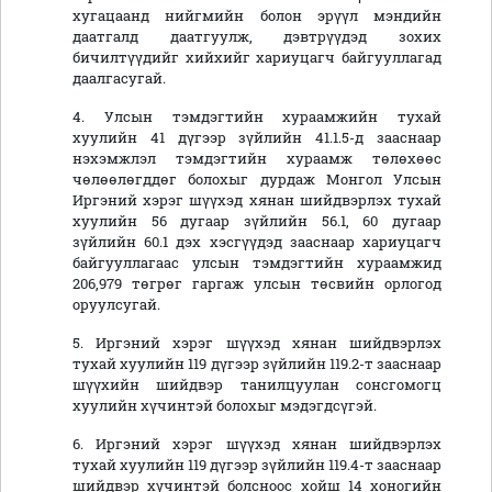
хугацаанд нийгмийн болон эрүүл мэндийн
даатгалд даатгуулж, дэвтрүүдэд зохих
бичилтүүдийг хийхийг хариуцагч байгууллагад
даалгасугай.
4. Улсын тэмдэгтийн хураамжийн тухай
хуулийн 41 дүгээр зүйлийн 41.1.5-д зааснаар
нэхэмжлэл тэмдэгтийн хураамж төлөхөөс
чөлөөлөгддөг болохыг дурдаж Монгол Улсын
Иргэний хэрэг шүүхэд хянан шийдвэрлэх тухай
хуулийн 56 дугаар зүйлийн 56.1, 60 дугаар
зүйлийн 60.1 дэх хэсгүүдэд зааснаар хариуцагч
байгууллагаас улсын тэмдэгтийн хураамжид
206,979 төгрөг гаргаж улсын төсвийн орлогод
оруулсугай.
5. Иргэний хэрэг шүүхэд хянан шийдвэрлэх
тухай хуулийн 119 дүгээр зүйлийн 119.2-т зааснаар
шүүхийн шийдвэр танилцуулан сонсгомогц
хуулийн хүчинтэй болохыг мэдэгдсүгэй.
6. Иргэний хэрэг шүүхэд хянан шийдвэрлэх
тухай хуулийн 119 дүгээр зүйлийн 119.4-т зааснаар
шийдвэр хүчинтэй болсноос хойш 14 хоногийн