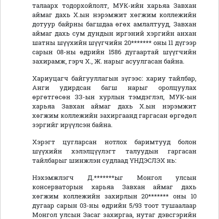
талаарх тодорхойлолт, МУК-ийн харьяа Завхан
аймаг дахь Х.ын нэрэмжит хөгжим коллежийн
дотуур байрны багшдаа өгөх амлалтууд, Завхан
аймаг дахь сум дундын иргэний хэргийн анхан
шатны шүүхийн шүүгчийн 20******* оны 11 дүгээр
сарын 08-ны өдрийн 1586 дугаартай шүүгчийн
захирамж, гэрч Х., Ж. нарыг асуулгасан байна.
Хариуцагч байгууллагын зүгээс: хариу тайлбар,
Анги удирдсан багш нарыг оролцуулах
өргөтгөсөн ЗЗ-ын хурлын тэмдэглэл, МУК-ын
харьяа Завхан аймаг дахь Х.ын нэрэмжит
хөгжим коллежийн захиргаанд гаргасан өргөдөл
зэргийг ирүүлсэн байна.
Хэрэгт цугларсан нотлох баримтууд болон
шүүхийн хэлэлцүүлэгт талуудын гаргасан
тайлбарыг шинжлэн судлаад ҮНДЭСЛЭХ нь:
Нэхэмжлэгч Д.*******ыг Монгол улсын
консерваторын харьяа Завхан аймаг дахь
хөгжим коллежийн захирлын 20******* оны 10
дугаар сарын 03-ны өдрийн 5/93 тоот тушаалаар
Монгол улсын Засаг захиргаа, нутаг дэвсгэрийн