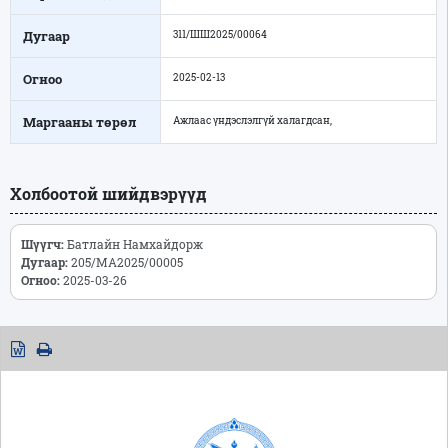
Дугаар
311/ШШ2025/00064
Огноо
2025-02-13
Маргааны төрөл
Ажлаас үндэслэлгүй халагдсан,
Холбоотой шийдвэрүүд
Шүүгч:
Батлайн Намхайдорж
Дугаар:
205/МА2025/00005
Огноо:
2025-03-26