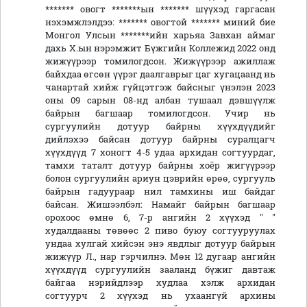
******* овогт *******ын ******* шүүхэд гаргасан
нэхэмжлэлдээ: ******* овогтой ******* миний бие
Монгол Улсын *******ийн харьяа Завхан аймаг
дахь Х.ын нэрэмжит Бүжгийн Коллежид 2022 онд
жижүүрээр томилогдсон. Жижүүрээр ажиллаж
байхдаа өгсөн үүрэг даалгаврыг цаг хугацаанд нь
чанартай хийж гүйцэтгэж байсныг үнэлэн 2023
оны 09 сарын 08-нд албан тушаал дэвшүүлж
байрын багшаар томилогдсон. Учир нь
сургуулийн дотуур байрны хүүхдүүдийг
дийлэхээ байсан дотуур байрны суралцагч
хүүхдүүд 7 хоногт 4-5 удаа архидан согтуурдаг,
тамхи таталт дотуур байрны хоёр жигүүрээр
болон сургуулийн ариун цэврийн өрөө, сургууль
байрын гадуураар нил тамхины иш байдаг
байсан. Жишээлбэл: Намайг байрын багшаар
орохоос өмнө 6, 7-р ангийн 2 хүүхэд " "
худалдааны төвөөс 2 пиво буюу согтууруулах
ундаа хулгай хийсэн энэ явдлыг дотуур байрын
жижүүр Л., нар гэрчилнэ. Мөн 12 дугаар ангийн
хүүхдүүд сургуулийн зааланд бүжиг давтаж
байгаа нэрийдлээр худлаа хэлж архидан
согтуурч 2 хүүхэд нь ухаангүй архины