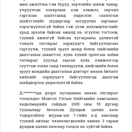
мөн ажилтны гэм буруу, зөрчлийн шинж чанар,
учруулсан хохирлын хэм хэмжээ, зөрчил
гаргасан шалтгаанд үндэслэн сахилгын
шийтгэлийг шударгаар ногдуулах зарчмыг
хэрэгжүүлээгүй байна гэж үзэж нэхэмжлэгчийг
урьд эрхэлж байсан ажилд нь эгүүлэн тогтоож,
түүний ажилгүй байсан хугацааны цалинтай
тэнцэх олговрыг хариуцагч байгууллагаас
гаргуулж, түүний эрүүл мэнд болон нийгмийн
даатгалын шимтгэл, хувь хүний орлогын албан
татварыг хуульд заасан хувь хэмжээгээр
суутгаж зохих санд төвлөрүүлж, нийгмийн болон
эрүүл мэндийн даатгалын дэвтэрт нөхөн бичилт
хийхийг хариуцагч байгууллагад даалгаж
шийдвэрлэх үндэслэлтэй байна.
Д.*******ын дээрх хугацааны нөхөн олговрыг
тооцохдоо Монгол Улсын Нийгмийн хамгаалал,
хөдөлмөрийн сайдын 2005 оны 55 дугаар
тушаалаар баталсан Дундаж цалин хөлс
тодорхойлох журам-ын 7-гийн а-д зааснаар
түүний ажлаас чөлөөлөгдөхийн өмнөх 3 сарын
дундаж цалин хөлсөөр тооцох нь зүйтэй байна.