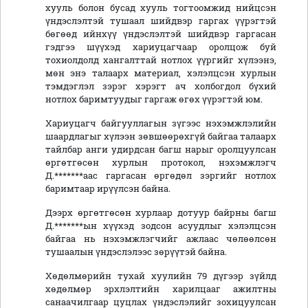
хууль болон бусад хууль тогтоомжид нийцсэн
үндэслэлтэй тушаал шийдвэр гаргах үүрэгтэй
бөгөөд ийнхүү үндэслэлтэй шийдвэр гаргасан
гэдгээ шүүхэд хариуцагчаар оролцож буй
тохиолдолд хангалттай нотлох үүргийг хүлээнэ,
мөн энэ талаарх материал, хэлэлцсэн хурлын
тэмдэглэл зэрэг хэрэгт ач холбогдол бүхий
нотлох баримтуудыг гаргаж өгөх үүрэгтэй юм.
Хариуцагч байгууллагын зүгээс нэхэмжлэлийн
шаардлагыг хүлээн зөвшөөрөхгүй байгаа талаарх
тайлбар анги удирдсан багш нарыг оролцуулсан
өргөтгөсөн хурлын протокол, нэхэмжлэгч
Д.*******аас гаргасан өргөдөл зэргийг нотлох
баримтаар ирүүлсэн байна.
Дээрх өргөтгөсөн хурлаар дотуур байрны багш
Д.*******ын хүүхэд зодсон асуудлыг хэлэлцсэн
байгаа нь нэхэмжлэгчийг ажлаас чөлөөлсөн
тушаалын үндэслэлээс зөрүүтэй байна.
Хөдөлмөрийн тухай хуулийн 79 дүгээр зүйлд
хөдөлмөр эрхлэлтийн харилцааг ажилтны
санаачилгаар цуцлах үндэслэлийг зохицуулсан