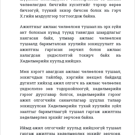
чөлөөлөгдөх бичгийн хүсэлтийг тэрээр өөрөө
бичээгүй, түүний эхнэр бичсэн болох нь гэрч
Х.гийн мэдүүлгээр тогтоогдож байна.
Ажилтныг ажлаас чөлөөлсөн тушаал нь эрх зүйн
акт болохын хувьд түүнд тавигдах шаардлагыг
хангасан байх, улмаар ажлаас чөлөөлсөн
тушаалд баримталсан хуулийн зохицуулалт нь
ажилтны гаргасан зөрчил болон ажлаас
халагдсан үндэслэлтэй тохирч байх нь
Хөдөлмөрийн хуульд нийцнэ.
Мөн хэрэгт авагдсан ажлаас чөлөөлсөн тушаал,
зохигчдын тайлбар, хэргийн нөхцөл байдалд
дүгнэлт хийхэд ажил олгогч нь ажлаас чөлөөлөх
үндэслэлээ зөв тодорхойлоогүй, хөдөлмөрийн
гэрээг дуусгавар болгох, хөдөлмөрийн гэрээг
ажил олгогчийн санаачлагаар цуцлах талаар
зохицуулсан Хөдөлмөрийн тухай хуулийн зүйл
заалтыг баримтлаагүй тушаал гаргаж ажилтны
хөдөлмөрлөх эрхийг зөрчсөн байна.
Иймд ажил олгогчийг хуульд нийцээгүй тушаал
гаргаж ажилтны хөдөлмөрлөх эрхийг зөрчсөн,