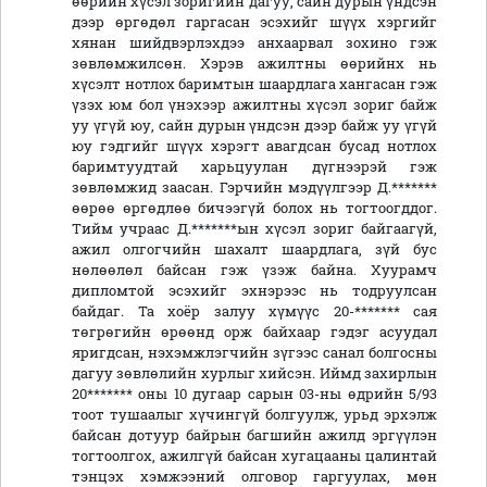
өөрийн хүсэл зоригийн дагуу, сайн дурын үндсэн
дээр өргөдөл гаргасан эсэхийг шүүх хэргийг
хянан шийдвэрлэхдээ анхаарвал зохино гэж
зөвлөмжилсөн. Хэрэв ажилтны өөрийнх нь
хүсэлт нотлох баримтын шаардлага хангасан гэж
үзэх юм бол үнэхээр ажилтны хүсэл зориг байж
уу үгүй юу, сайн дурын үндсэн дээр байж уу үгүй
юу гэдгийг шүүх хэрэгт авагдсан бусад нотлох
баримтуудтай харьцуулан дүгнээрэй гэж
зөвлөмжид заасан. Гэрчийн мэдүүлгээр Д.*******
өөрөө өргөдлөө бичээгүй болох нь тогтоогддог.
Тийм учраас Д.*******ын хүсэл зориг байгаагүй,
ажил олгогчийн шахалт шаардлага, зүй бус
нөлөөлөл байсан гэж үзэж байна. Хуурамч
дипломтой эсэхийг эхнэрээс нь тодруулсан
байдаг. Та хоёр залуу хүмүүс 20-******* сая
төгрөгийн өрөөнд орж байхаар гэдэг асуудал
яригдсан, нэхэмжлэгчийн зүгээс санал болгосны
дагуу зөвлөлийн хурлыг хийсэн. Иймд захирлын
20******* оны 10 дугаар сарын 03-ны өдрийн 5/93
тоот тушаалыг хүчингүй болгуулж, урьд эрхэлж
байсан дотуур байрын багшийн ажилд эргүүлэн
тогтоолгох, ажилгүй байсан хугацааны цалинтай
тэнцэх хэмжээний олговор гаргуулах, мөн