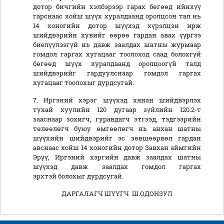
дотор бичгийн хэлбэрээр гарах бөгөөд ийнхүү
гарснаас хойш шүүх хуралдаанд оролцсон тал нь
14 хоногийн дотор шүүхэд хүрэлцэн ирж
шийдвэрийн хувийг өөрөө гардан авах үүргээ
биелүүлээгүй нь давж заалдах шатны журмаар
гомдол гаргах хугацааг тоолоход саад болохгүй
бөгөөд шүүх хуралдаанд оролцоогүй талд
шийдвэрийг гардуулснаар гомдол гаргах
хугацааг тоолохыг дурдсугай.
7. Иргэний хэрэг шүүхэд хянан шийдвэрлэх
тухай хуулийн 120 дугаар зүйлийн 120.2-т
зааснаар зохигч, гуравдагч этгээд, тэдгээрийн
төлөөлөгч буюу өмгөөлөгч нь анхан шатны
шүүхийн шийдвэрийг эс зөвшөөрвөл гардан
авснаас хойш 14 хоногийн дотор Завхан аймгийн
Эрүү, Иргэний хэргийн давж заалдах шатны
шүүхэд давж заалдах гомдол гаргах
эрхтэй болохыг дурдсугай.
ДАРГАЛАГЧ ШҮҮГЧ Ш.ОДОНЗУЛ