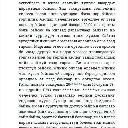
зүггүйгээр л ажлаа өгөхийг тулган шаардаж
дарамталж байсан. Энд захиргааны зөвлөлийн
гишүүд болон анги удирдсан багш нар байсан
гэрчилнэ. Ажлаас челевлөгдөх өргөдлөө өг гээд
шахаад байсан, цаг орой болсон 20.00 цаг орчим
болж байсан ба ингээд дарамтлаад байхаар нь
миний уур хүрч тэгвэл таны хусээд байгаа
ергедлийг чинь өгье маргааш өргөдлөө өгье гээд
гарсан. Маргааш өглөө нь өргөдлөө егеед ороход
би чамд дургүй чи надад угаасаа таалагдаагүй
гэдгээ хэлсэн би төрийн ажлыг таньд таалагдаж
хийх албагүй гээд гарсан. Би ажлаасаа гарах
хүсэлгүй байсан, миний бичсэн өргөдөл миний
чин хүсэл байгаагүй надруу янз бүрээр орилоод
өргөдлөө өг гээд байхаар нь өргөдлөө өгсөн.
Гэтэл намайг захирлын 20******* оны 10 сарын 03-
ны өдрийн Б/93 тоот *******ын *******ыг ажлаас
чөлөөлөх тухай тушаалаар өөрийн хүсэлтийг
үндэслэн хууль бусаар чөлөөлсөнд гомдолтой
байна. Би энэ сургуулийн дотуур байрын багшаар
ажиллаж байх хугацаанд олон эцэг эхчүүд ёстой
сайн байна, эрэгтэй багштай болсноор ямар нэгэн
дарамт шахалт дээрэлхэлтгүй болсон гэж манай
хүүхэд хэлж байна гэж хэлдэг байсан. Би энэ