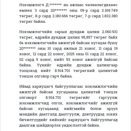
Нэхэмжлэгч Д.******* нь ажлаас чөлөөлөгдөхөөс
өмнөх 3 сард 20******* оны 09-р сард 2.169.749
төгрөг, 8-р сард 2.180.666 төгрөг, 7-р сард 1.832.380
төгрөг байна.
Нэхэмжлэгчийн сарын дундаж цалин 2.060.931
төгрөг, өдрийн дундаж цалин 95,857 төгрөг байх
ба нэхэмжлэгчийн ажилгүй байсан хугацаа буюу
20******* оны 10 сард ажлын 21 хоног, 11 сард 19
хоног, 12 сард 22 хоног, 2025 оны 01 сард 22 хоног,
02 сард 9 хоног, нийт 93 хоног ажилгүй байсан
байна. Үүнийг өдрийн дундаж цалингаар
тооцоход нийт 8.914.701 төгрөгний цалинтай
тэнцэх олговор гарч байна.
Иймд хариуцагч байгууллагаас нэхэмжлэгчийн
ажилгүй байсан хугацааны цалинтай тэнцэх
олговорт 8.914.701 төгрөгийг гаргуулж
нэхэмжлэгчид олгох, нэхэмжлэгчийг ажилгүй
байсан хугацаанд нийгмийн болон эрүүл
мэндийн даатгалд даатгуулж, дэвтрүүдэд зохих
бичилтүүдийг хийхийг хариуцагч байгууллагад
даалгаж шийдвэрлэх үндэслэлтэй байна.