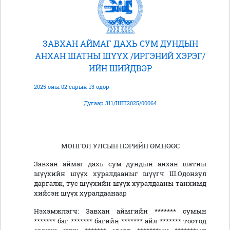
ЗАВХАН АЙМАГ ДАХЬ СУМ ДУНДЫН
АНХАН ШАТНЫ ШҮҮХ /ИРГЭНИЙ ХЭРЭГ/
ИЙН ШИЙДВЭР
2025 оны 02 сарын 13 өдөр
Дугаар 311/ШШ2025/00064
МОНГОЛ УЛСЫН НЭРИЙН ӨМНӨӨС
Завхан аймаг дахь сум дундын анхан шатны
шүүхийн шүүх хуралдааныг шүүгч Ш.Одонзул
даргалж, тус шүүхийн шүүх хуралдааны танхимд
хийсэн шүүх хуралдаанаар
Нэхэмжлэгч: Завхан аймгийн ******* сумын
******* баг ******* багийн ******* айл ******* тоотод