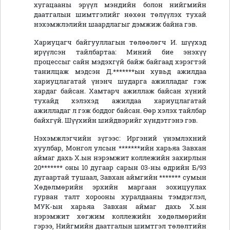
хугацааны эрүүл мэндийн болон нийгмийн
даатгалын шимтгэлийг нөхөн төлүүлэх тухай
нэхэмжлэлийн шаардлагыг дэмжиж байна гэв.
Хариуцагч байгууллагын төлөөлөгч И. шүүхэд
ирүүлсэн тайлбартаа: Миний бие энэхүү
процессыг сайн мэдэхгүй байж байгаад хэрэгтэй
танилцаж мэдсэн Д.*******ын хувьд ажилдаа
хариуцлагатай үнэнч шударга ажилладаг гэж
хардаг байсан. Хамтарч ажиллаж байсан хүний
тухайд хэлэхэд ажилдаа хариуцлагатай
ажилладаг л гэж боддог байсан. Өөр хэлэх тайлбар
байхгүй. Шүүхийн шийдвэрийг хүндэтгэнэ гэв.
Нэхэмжлэгчийн зүгээс: Иргэний үнэмлэхний
хуулбар, Монгол улсын *******ийн харьяа Завхан
аймаг дахь Х.ын нэрэмжит коллежийн захирлын
20******* оны 10 дугаар сарын 03-ны өдрийн Б/93
дугаартай тушаал, Завхан аймгийн ******* сумын
Хөдөлмөрийн эрхийн маргаан зохицуулах
гурван талт хорооны хуралдааны тэмдэглэл,
МУК-ын харьяа Завхан аймаг дахь Х.ын
нэрэмжит хөгжим коллежийн хөдөлмөрийн
гэрээ, Нийгмийн даатгалын шимтгэл төлөлтийн