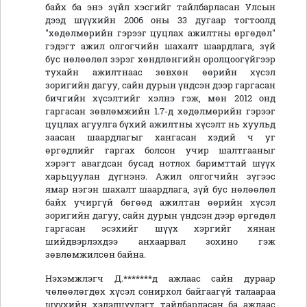
байх ба энэ зүйл хэсгийг тайлбарласан Улсын
дээд шүүхийн 2006 оны 33 дугаар тогтоолд
"хөдөлмөрийн гэрээг цуцлах ажилтны өргөдөл"
гэдэгт ажил олгогчийн шахалт шаардлага, зүй
бус нөлөөлөл зэрэг хөндлөнгийн оролцоогүйгээр
тухайн ажилтнаас зөвхөн өөрийн хүсэл
зоригийн дагуу, сайн дурын үндсэн дээр гаргасан
бичгийн хүсэлтийг хэлнэ гэж, мөн 2012 онд
гаргасан зөвлөмжийн 1.7-д хөдөлмөрийн гэрээг
цуцлах агуулга бүхий ажилтны хүсэлт нь хуульд
заасан шаардлагыг хангасан хэдий ч уг
өргөдлийг гаргах болсон учир шалтгааныг
хэрэгт авагдсан бусад нотлох баримттай шүүх
харьцуулан дүгнэнэ. Ажил олгогчийн зүгээс
ямар нэгэн шахалт шаардлага, зүй бус нөлөөлөл
байх учиргүй бөгөөд ажилтан өөрийн хүсэл
зоригийн дагуу, сайн дурын үндсэн дээр өргөдөл
гаргасан эсэхийг шүүх хэргийг хянан
шийдвэрлэхдээ анхаарвал зохино гэж
зөвлөмжилсөн байна.
Нэхэмжлэгч Д.*******д ажлаас сайн дураар
чөлөөлөгдөх хүсэл сонирхол байгаагүй талаараа
шүүхийн хэлэлцүүлэгт тайлбарласан ба ажлаас