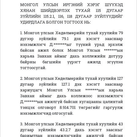
МОНГОЛ УЛСЫН ИРГЭНИЙ ХЭРЭГ ШҮҮХЭД
ХЯНАН ШИЙДВЭРЛЭХ ТУХАЙ 115 ДУГААР
ЗҮЙЛИЙН 115.2.1, 116, 118 ДУГААР ЗҮЙЛҮҮДИЙГ
УДИРДЛАГА БОЛГОН ТОГТООХ НЬ:
1. Монгол улсын Хөдөлмөрийн тухай хуулийн 79
дүгээр зүйлийн 79.1 дэх хэсэгт зааснаар
нэхэмжлэгч Д.*******ыг түүний урьд эрхэлж
байсан ажил болох Монгол Улсын *******ын
харьяа Завхан аймаг дахь коллежийн дотуур
байрны багшийн үүрэгт ажилд эгүүлэн
тогтоосугай.
2. Монгол улсын Хөдөлмөрийн тухай хуулийн 127
дугаар зүйлийн 127.1 дэх хэсэгт зааснаар
хариуцагч Монгол Улсын *******ын харьяа
Завхан аймаг дахь коллежоос нэхэмжлэгч
Д.*******ын ажилгүй байсан хугацааны
цалинтай
тэнцэх олговорт
8.914.701 төгрөгийг гаргуулж
нэхэмжлэгчид олгосугай.
3. Монгол улсын Хөдөлмөрийн тухай хуулийн 43
дугаар зүйлийн 43.2.7 дахь хэсэгт заасныг
баримтлан нэхэмжлэгчийн ажилгүй байсан