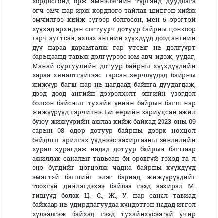
хордлогонд орж эмнэлэгийн түргэнд дуудлага
өгч эмч нар ирж хордлого тайлах шингэн хийж
эмчилгээ хийж зүгээр болгосон, мен 5 эрэгтэй
хүүхэд архидан согтуурч дотуур байрны цонхоор
гарч зугтсан, ахлах ангийн хүүхдүүд доод ангийн
дүү нараа дарамталж гар утсыг нь дэлгүүрт
барьцаанд тавьж дэлгүүрээс юм авч идэж, уудаг,
Манай сургуулийн дотуур байрны хүүхдүүдийн
хараа хяналтгүйгээс гарсан зөрчлүүдэд байрны
жижүүр багш нар нь цагдаад байнга дуудагдаж,
дээд доод ангийн дээрэлхэлт энгийн үзэгдэл
болсон байсныг тухайн үеийн байрын багш нар
жижүүрүүд гэрчилнэ. Би өөрийн хариуцсан ажил
буюу жижүүрийн ажлаа хийж байхад 2023 оны 09
сарын 08 өдөр дотуур байрны дээрх нөхцөл
байдлыг арилгах үүднээс захиргааны зөвлөлийн
хурал хуралдаж надад дотуур байрын багшаар
ажиллах саналыг тавьсан би орохгүй гэхэд та л
энэ бүгдийг цэгцэлж чадна байрны хүүхдүүд
эмэгтэй багшийг элэг бариад, жижүүрүүдийг
тоохгүй дийлэгдэхээ байлаа гээд захирал М.
гишүүд болох Ц., С., Ж., У. нар санал тавиад
байхаар нь удирдлагуудаа хүндэтгэн надад итгэл
хүлээлгэж байхад гээд тухайнхүсээгүй учир