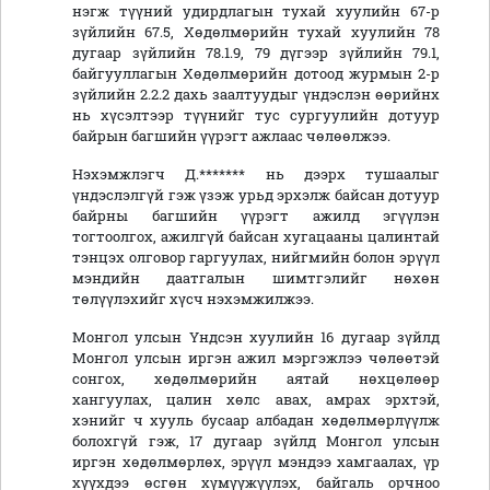
нэгж түүний удирдлагын тухай хуулийн 67-р
зүйлийн 67.5, Хөдөлмөрийн тухай хуулийн 78
дугаар зүйлийн 78.1.9, 79 дүгээр зүйлийн 79.1,
байгууллагын Хөдөлмөрийн дотоод журмын 2-р
зүйлийн 2.2.2 дахь заалтуудыг үндэслэн өөрийнх
нь хүсэлтээр түүнийг тус сургуулийн дотуур
байрын багшийн үүрэгт ажлаас чөлөөлжээ.
Нэхэмжлэгч Д.******* нь дээрх тушаалыг
үндэслэлгүй гэж үзэж урьд эрхэлж байсан дотуур
байрны багшийн үүрэгт ажилд эгүүлэн
тогтоолгох,
ажилгүй байсан хугацааны цалинтай
тэнцэх олговор гаргуулах, нийгмийн болон эрүүл
мэндийн даатгалын шимтгэлийг нөхөн
төлүүлэх
ийг хүсч нэхэмжилжээ.
Монгол улсын Үндсэн хуулийн 16 дугаар зүйлд
Монгол улсын иргэн ажил мэргэжлээ чөлөөтэй
сонгох, хөдөлмөрийн аятай нөхцөлөөр
хангуулах, цалин хөлс авах, амрах эрхтэй,
хэнийг ч хууль бусаар албадан хөдөлмөрлүүлж
болохгүй гэж, 17 дугаар зүйлд Монгол улсын
иргэн хөдөлмөрлөх, эрүүл мэндээ хамгаалах, үр
хүүхдээ өсгөн хүмүүжүүлэх, байгаль орчноо