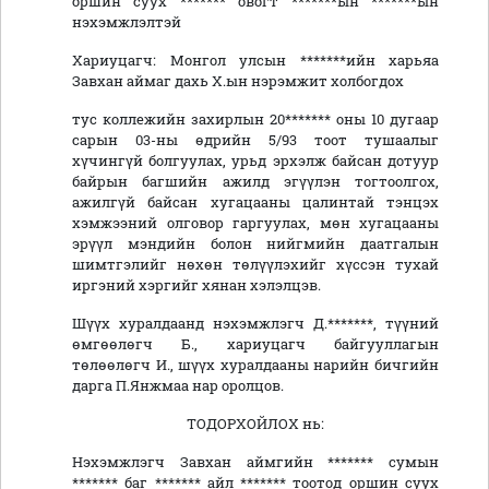
оршин суух ******* овогт *******ын *******ын
нэхэмжлэлтэй
Хариуцагч: Монгол улсын *******ийн харьяа
Завхан аймаг дахь Х.ын нэрэмжит холбогдох
тус коллежийн захирлын 20******* оны 10 дугаар
сарын 03-ны өдрийн 5/93 тоот тушаалыг
хүчингүй болгуулах, урьд эрхэлж байсан дотуур
байрын багшийн ажилд эгүүлэн тогтоолгох,
ажилгүй байсан хугацааны цалинтай тэнцэх
хэмжээний олговор гаргуулах, мөн хугацааны
эрүүл мэндийн болон нийгмийн даатгалын
шимтгэлийг нөхөн төлүүлэхийг хүссэн тухай
иргэний хэргийг хянан хэлэлцэв.
Шүүх хуралдаанд нэхэмжлэгч Д.*******, түүний
өмгөөлөгч Б., хариуцагч байгууллагын
төлөөлөгч И., шүүх хуралдааны нарийн бичгийн
дарга П.Янжмаа нар оролцов.
ТОДОРХОЙЛОХ нь:
Нэхэмжлэгч Завхан аймгийн ******* сумын
******* баг ******* айл ******* тоотод оршин суух