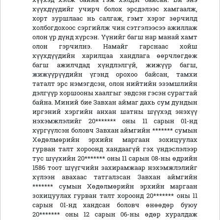
хүүхдүүдийг учирч болох эрсдэлээс хамгаалж,
хорт зуршлаас нь салгаж, гэмт хэрэг зөрчилд
холбогдохоос сэргийлж чин сэтгэлээсээ ажиллаж
олон үр дүнд хүрсэн. Үүнийг багш нар манай хамт
олон гэрчилнэ. Намайг гарснаас хойш
хүүхдүүдийн харилцаа хандлага өөрчлөгдөж
багш ажилчдад хүндлэлгүй, жижүүр багш,
жижүүрүүдийн үгэнд орохоо байсан, тамхи
таталт эрс нэмэгдсэн, олон нийтийн эзэмшлийн
дэлгүүр хоршооны хаалгыг эвдсэн гэсэн сурагтай
байна. Миний бие Завхан аймаг дахь сум дундын
иргэний хэргийн анхан шатны шүүхэд энэхүү
нэхэмжлэлийг 20******* оны 11 сарын 01-нд
хүргүүлсэн боловч Завхан аймгийн ******* сумын
Хөдөлмөрийн эрхийн маргаан зохицуулах
гурван талт хороонд хандаагүй гэх үндэслэлээр
тус шүүхийн 20******* оны 11 сарын 08-ны өдрийн
1586 тоот шүүгчийн захирамжаар нэхэмжлэлийг
хүлээн авахаас татгалзсан Завхан аймгийн
******* сумын Хөдөлмөрийн эрхийн маргаан
зохицуулах гурван талт хороонд 20******* оны 11
сарын 01-нд хандсан боловч өнөөдөр буюу
20******* оны 12 сарын 06-ны өдөр хуралдаж