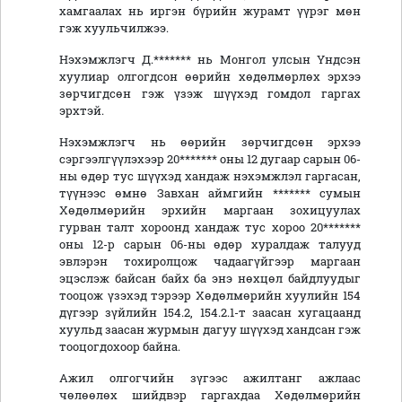
хамгаалах нь иргэн бүрийн журамт үүрэг мөн
гэж хуульчилжээ.
Нэхэмжлэгч Д.******* нь Монгол улсын Үндсэн
хуулиар олгогдсон өөрийн хөдөлмөрлөх эрхээ
зөрчигдсөн гэж үзэж шүүхэд гомдол гаргах
эрхтэй.
Нэхэмжлэгч нь өөрийн зөрчигдсөн эрхээ
сэргээлгүүлэхээр 20******* оны 12 дугаар сарын 06-
ны өдөр тус шүүхэд хандаж нэхэмжлэл гаргасан,
түүнээс өмнө Завхан аймгийн ******* сумын
Хөдөлмөрийн эрхийн маргаан зохицуулах
гурван талт хороонд хандаж тус хороо 20*******
оны 12-р сарын 06-ны өдөр хуралдаж талууд
эвлэрэн тохиролцож чадаагүйгээр маргаан
эцэслэж байсан байх ба энэ нөхцөл байдлуудыг
тооцож үзэхэд тэрээр Хөдөлмөрийн хуулийн 154
дүгээр зүйлийн 154.2, 154.2.1-т заасан хугацаанд
хуульд заасан журмын дагуу шүүхэд хандсан гэж
тооцогдохоор байна.
Ажил олгогчийн зүгээс ажилтанг ажлаас
чөлөөлөх шийдвэр гаргахдаа Хөдөлмөрийн