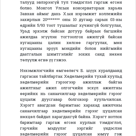
талууд эвлэрээгүй тул тэмдэглэл гаргаж өгсөн
болно. Монгол Улсын консерваторын харьяа
Завхан аймаг дахь Х.ын нэрэмжит коллежийн
захирлын 20******* оны 10 дугаар сарын 03-ны
өдрийн 5/93 тоот тушаалыг хүчингүй болгуулах,
Урьд эрхэлж байсан дотуур байрын багшийн
ажилдаа эгүүлэн тогтоолгох ажилгүй байсан
хугацааны цалин хөлсөө гаргуулах, мөн
хугацааны эрүүл мэндийн болон нийгмийн
даатгалын шимтгэлийг зохих санд нөхөн
төлүүлж өгнө үү гэжээ.
Нэхэмжлэгчийн өмгөөлөгч Б. шүүх хуралдаанд
гаргасан тайлбартаа: Хөдөлмөрийн тухай хуульд
хөдөлмөрийн гэрээгээр ажиллаж байгаа
ажилтныг ажил олгогчийн эсхүл ажилтны
өөрийнх нь санаачилгаар хөдөлмөрийн гэрээг
цуцалж дуусгавар болгохоор хуульчилсан.
Хэрэгт авагдсан баримтаас харахад ажилчны
санаачилгаар хөдөлмөрийн гэрээг цуцалсан
нөхцөл байдал харагдахгүй байна. Хэрэгт нотлох
баримтаар гаргаж өгсөн хурлын тэмдэглэл,
гэрчийн мэдүүлэг зэргийг үндэслэн
хөдөлмөрийн гэрээг цуцалсан юмуу гэж