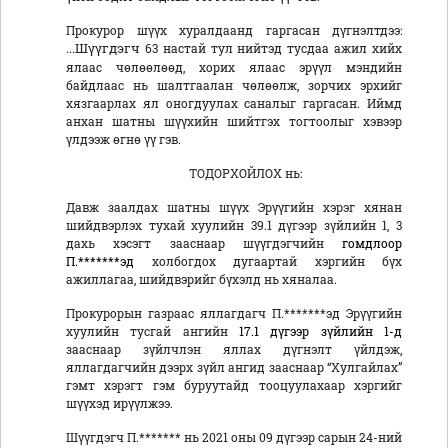
Прокурор шүүх хуралдаанд гаргасан дүгнэлтдээ:
...Шүүгдэгч
63 настай тул нийтэд тусдаа ажил хийх
ялаас чөлөөлөөд, хорих ялаас эрүүл мэндийн
байдлаас нь шалтгаалан чөлөөлж, зорчих эрхийг
хязгаарлах ял оногдуулах саналыг гаргасан. Иймд
анхан шатны шүүхийн шийтгэх тогтоолыг хэвээр
үлдээж өгнө үү гэв.
ТОДОРХОЙЛОХ нь:
Давж заалдах шатны шүүх Эрүүгийн хэрэг хянан
шийдвэрлэх тухай хуулийн 39.1 дүгээр зүйлийн 1, 3
дахь хэсэгт зааснаар шүүгдэгчийн
гомдлоор
П.*******эд
холбогдох дугаартай хэргийн бүх
ажиллагаа, шийдвэрийг бүхэлд нь хяналаа.
Прокурорын газраас яллагдагч П.*******эд Эрүүгийн
хуулийн тусгай ангийн
17.1 дүгээр зүйлийн 1-д
зааснаар зүйлчлэн яллах дүгнэлт үйлдэж,
яллагдагчийн дээрх зүйл ангид зааснаар “Хулгайлах”
гэмт хэрэгт гэм буруутайд тооцуулахаар хэргийг
шүүхэд ирүүлжээ.
Шүүгдэгч П.******* нь 2021 оны 09 дүгээр сарын 24-ний