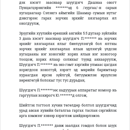
дэх хэсэгт зааснаар шүүгдэгч Дашнаа овогт
Пунцагцэрэнгийн *******эд 6 /зургаа/-н сарын
хугацаагаар Сэлэнгэ аймгийн Шаамар сумын нутаг
дэвсгэрээс гарах зорчих эрхийг хязгаарлах ял
оногдуулж,
Эрүүгийн хуулийн ерөнхий ангийн 5.5 дугаар зүйлийн
3 дахь хэсэгт зааснаар шүүгдэгч П.******* нь зорчих
эрхийг хязгаарлах ялыг биелүүлээгүй бол ялтны
зорчих эрхийг хязгаарлах ялын эдлээгүй үлдсэн
хугацааны нэг хоногийг хорих ялын нэг хоногоор
тооцож, хорих ялаар солихыг түүнд анхааруулж,
Шүүгдэгч П.******* нь энэ гэмт хэргийн улмаас цагдан
хоригдсон хоноггүй, хэрэгт эд мөрийн баримтаар
хураагдан ирсэн зүйлгүй, битүүмжлэн ирүүлсэн
хөрөнгөгүй болохыг тус тус дурьдан,
Шүүгдэгч П.*******ээс хадуурын аппаратыг комоор нь
гаргуулан хохирогч Ю.*******д олгож,
Шийтгэх тогтоол хүчин төгөлдөр болтол шүүгдэгчид
урьд авсан хувийн баталгаа гаргах таслан сэргийлэх
арга хэмжээг хэвээр хэрэглэж шийдвэрлэжээ.
Шүүгдэгч П.******* давж заалдах гомдол болон шүүх