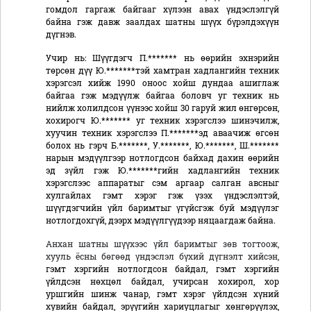
гомдол гаргаж байгааг хүлээн авах үндэслэлгүй
байна гэж давж заалдах шатны шүүх бүрэлдэхүүн
дүгнэв.
Учир нь: Шүүгдэгч П.******* нь өөрийн эхнэрийн
төрсөн дүү Ю.*******тэй хамтран хадлангийн техник
хэрэгсэл хийж 1990 оноос хойш дундаа ашиглаж
байгаа гэж мэдүүлж байгаа боловч уг техник нь
нийлж холилдсон үүнээс хойш 30 гаруй жил өнгөрсөн,
хохирогч Ю.******* уг техник хэрэгслээ шинэчилж,
хуучин техник хэрэгслээ П.*******эд аваачиж өгсөн
болох нь гэрч Б.*******, У.*******, Ю.*******, Ш.*******
нарын мэдүүлгээр нотлогдсон байхад дахин өөрийн
эд зүйл гэж Ю.*******гийн хадлангийн техник
хэрэгслээс аппаратыг сэм аргаар салган авсныг
хулгайлах гэмт хэрэг гэж үзэх үндэслэлтэй,
шүүгдэгчийн үйл баримтыг үгүйсгэж буй мэдүүлэг
нотлогдохгүй, дээрх мэдүүлгүүдээр няцаагдаж байна.
Анхан шатны шүүхээс үйл баримтыг зөв тогтоож,
хууль ёсны бөгөөд үндэслэл бүхий дүгнэлт хийсэн,
гэмт хэргийн нотлогдсон байдал, гэмт хэргийн
үйлдсэн нөхцөл байдал, учирсан хохирол, хор
уршгийн шинж чанар, гэмт хэрэг үйлдсэн хүний
хувийн байдал, эрүүгийн хариуцлагыг хөнгөрүүлэх,