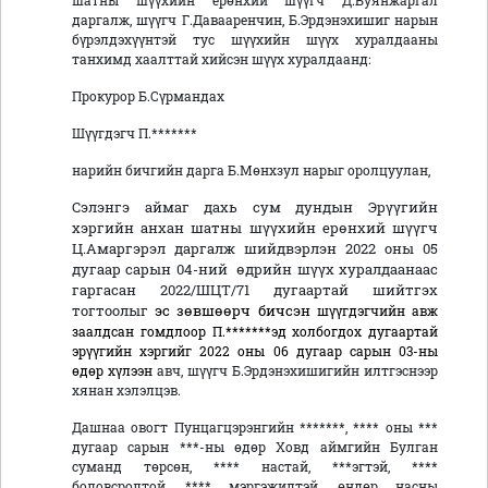
шатны шүүхийн ерөнхий шүүгч Д.Буянжаргал
даргалж, шүүгч Г.Давааренчин, Б.Эрдэнэхишиг нарын
бүрэлдэхүүнтэй тус шүүхийн шүүх хуралдааны
танхимд хаалттай хийсэн шүүх хуралдаанд:
Прокурор Б.Сүрмандах
Шүүгдэгч П.*******
нарийн бичгийн дарга Б.Мөнхзул нарыг оролцуулан,
Сэлэнгэ аймаг дахь сум дундын Эрүүгийн
хэргийн анхан шатны шүүхийн ерөнхий шүүгч
Ц.Амаргэрэл даргалж шийдвэрлэн 2022 оны 05
дугаар сарын 04-ний өдрийн шүүх хуралдаанаас
гаргасан 2022/ШЦТ/71 дугаартай шийтгэх
тогтоолыг
эс зөвшөөрч бичсэн
шүүгдэгчийн авж
заалдсан гомдлоор П.*******эд холбогдох
дугаартай
эрүүгийн хэргийг 2022 оны 06 дугаар сарын 03-ны
өдөр хүлээн
авч, шүүгч Б.Эрдэнэхишигийн илтгэснээр
хянан хэлэлцэв.
Дашнаа овогт Пунцагцэрэнгийн *******, **** оны ***
дугаар сарын ***-ны өдөр Ховд аймгийн Булган
суманд төрсөн, **** настай, ***эгтэй, ****
боловсролтой, **** мэргэжилтэй, өндөр насны