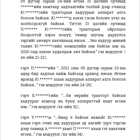
09 дүгээр сарын 24-ний өглөө 10 цагийн орчимд
*******ийн хамтаар хадлангийн талбай дээр очиход
Ю.*******гийн тракторын хадуурын аппарат алга
болсон байсан. Ю.*******д хэлэх гэсэн боловч утас нь
холбогдохгүй байсан. Тэгтэл 13 цагийн орчимд
П.******* Ю.*******гийн тракторын ойролцоо
боодолтой хэрээ хошуу, төмөр шугам, даруулга
зэргийг авчирч хаячихаад явсан. ...Энэ хадуур миний
танил Ю.*******гийн эзэмшлийн юм байгаа юм аа,
2020 онд хүнээс худалдаж авч байсан.” гэх мэдүүлэг /
хх-ийн 21-22/,
гэрч П.*******ийн “...2021 оны 09 дүгээр сарын 23-ны
өдөр бид хадлан хийж байгаад орхиод явсан. Өглөө
ирэхэд Ю.******* ахын хадуурын аппарат алга болсон
байсан...” гэх мэдүүлэг /хх-ийн 24-25/,
гэрч Б.*******гийн “....би өөрийн тракторт байсан
хадуурыг комоор нь буюу аппараттай хамт өгсөн
юм...” гэх мэдүүлэг /хх-ийн 32/,
гэрч У.*******ы “...Ямар ч байсан намайг Ю.*******
ахын гэрч очих үед хадуурын эд ангийг үүрч тэргэн
дээр тавиад А.******* хамт П.******* ахын гэт аваачиж
өгсөн...” гэх мэдүүлэг /хх-ийн 34/,