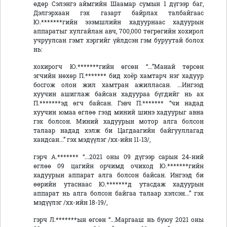
өдөр Сэлэнгэ аймгийн Шаамар сумын 1 дүгээр баг,
Дэлгэрхаан гэх газарт байрлах талбайгаас
Ю.*******гийн эзэмшлийн хадуурнаас хадуурын
аппаратыг хулгайлан авч, 700,000 төгрөгийн хохирол
учруулсан гэмт хэргийг үйлдсэн гэм буруутай болох
нь:
хохирогч Ю.*******гийн өгсөн “...”Манай төрсөн
эгчийн нөхөр П.******* бид хоёр хамтарч нэг хадуур
босгож олон жил хамтран ажилласан. ...Ингээд
хуучин ашиглаж байсан хадуураа бүгдийг нь ах
П.*******эд өгч байсан. Гэвч П.******* “чи надад
хуучин юмаа өглөө гээд миний шинэ хадуурыг авна
гэх болсон. Миний хадуурын мотор алга болсон
талаар надад хэлж би Цагдаагийн байгууллагад
хандсан...” гэх мэдүүлэг /хх-ийн 11-13/,
гэрч А.******* “...2021 оны 09 дүгээр сарын 24-ний
өглөө 09 цагийн орчимд очиход Ю.*******гийн
хадуурын аппарат алга болсон байсан. Ингээд би
өөрийн утаснаас Ю.*******д утасдаж хадуурын
аппарат нь алга болсон байгаа талаар хэлсэн...” гэх
мэдүүлэг /хх-ийн 18-19/,
гэрч Л.*******ын өгсөн “...Маргааш нь буюу 2021 оны