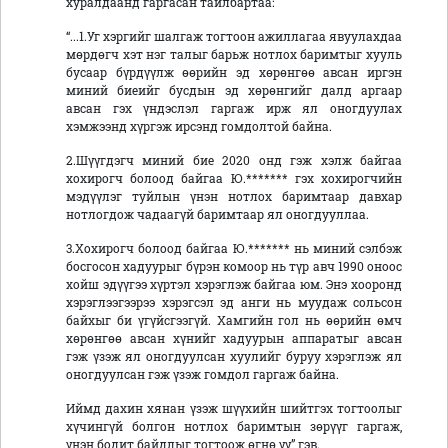
хуралдаанд гаргасан тайлбартаа:
“...1.Уг хэргийг шалгаж тогтоон ажиллагаа явуулахдаа
мөрдөгч хэт нэг талыг барьж нотлох баримтыг хууль
бусаар бүрдүүлж өөрийн эд хөрөнгөө авсан иргэн
миний биеийг бусдын эд хөрөнгийг далд аргаар
авсан гэх үндэслэл гаргаж ирж ял оногдуулах
хэмжээнд хүргэж ирсэнд гомдолтой байна.
2.Шүүгдэгч миний бие 2020 онд гэж хэлж байгаа
хохирогч болоод байгаа Ю.******* гэх хохирогчийн
мэдүүлэг туйлын үнэн нотлох баримтаар давхар
нотлогдож чадаагүй баримтаар ял оногдууллаа.
3.Хохирогч болоод байгаа Ю.******* нь миний сэлбэж
босгосон хадуурыг бүрэн комоор нь түр авч 1990 оноос
хойш эдүүгээ хүртэл хэрэглэж байгаа юм. Энэ хооронд
хэрэглээгээрээ хэрэгсэл эд анги нь муудаж сольсон
байхыг би үгүйсгээгүй. Хамгийн гол нь өөрийн өмч
хөрөнгөө авсан хүнийг хадуурын аппаратыг авсан
гэж үзэж ял оногдуулсан хуулийг буруу хэрэглэж ял
оногдуулсан гэж үзэж гомдол гаргаж байна.
Иймд дахин хянан үзэж шүүхийн шийтгэх тогтоолыг
хүчингүй болгон нотлох баримтын зөрүүг гаргаж,
үнэн бодит байдлыг тогтоож өгнө үү” гэв.