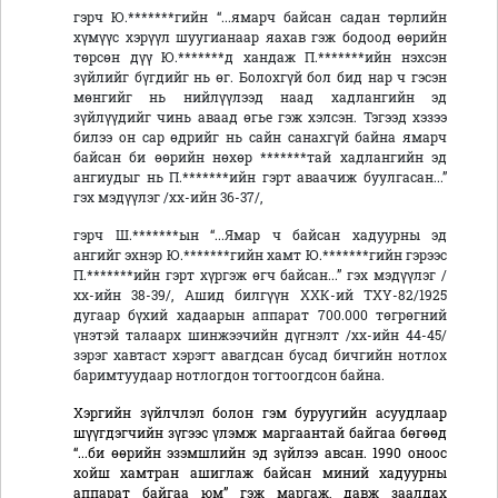
гэрч Ю.*******гийн “...ямарч байсан садан төрлийн
хүмүүс хэрүүл шуугианаар яахав гэж бодоод өөрийн
төрсөн дүү Ю.*******д хандаж П.*******ийн нэхсэн
зүйлийг бүгдийг нь өг. Болохгүй бол бид нар ч гэсэн
мөнгийг нь нийлүүлээд наад хадлангийн эд
зүйлүүдийг чинь аваад өгье гэж хэлсэн. Тэгээд хэзээ
билээ он сар өдрийг нь сайн санахгүй байна ямарч
байсан би өөрийн нөхөр *******тай хадлангийн эд
ангиудыг нь П.*******ийн гэрт аваачиж буулгасан...”
гэх мэдүүлэг /хх-ийн 36-37/,
гэрч Ш.*******ын “...Ямар ч байсан хадуурны эд
ангийг эхнэр Ю.*******гийн хамт Ю.*******гийн гэрээс
П.*******ийн гэрт хүргэж өгч байсан...” гэх мэдүүлэг /
хх-ийн 38-39/, Ашид билгүүн ХХК-ий ТХҮ-82/1925
дугаар бүхий хадаарын аппарат 700.000 төгрөгний
үнэтэй талаарх шинжээчийн дүгнэлт /хх-ийн 44-45/
зэрэг хавтаст хэрэгт авагдсан бусад бичгийн нотлох
баримтуудаар нотлогдон тогтоогдсон байна.
Хэргийн зүйлчлэл болон гэм буруугийн асуудлаар
шүүгдэгчийн зүгээс үлэмж маргаантай байгаа бөгөөд
“...би өөрийн эзэмшлийн эд зүйлээ авсан. 1990 оноос
хойш хамтран ашиглаж байсан миний хадуурны
аппарат байгаа юм” гэж маргаж, давж заалдах