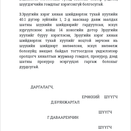
шүүгдэгчийн гомдлыг хэрэгсэхгүй болгосугай.
3
.Эрүүгийн хэрэг хянан шийдвэрлэх тухай хуулийн
40.1 дүгээр зүйлийн 1, 2-д зааснаар давж заалдах
шатны шүүхийн шийдвэрийг гардуулсан, эсхүл
хүргүүлснээс хойш 14 хоногийн дотор Эрүүгийн
хуулийг буруу хэрэглэсэн, Эрүүгийн хэрэг хянан
шийдвэрлэх тухай хуулийг ноцтой зөрчсөн нь
шүүхийн шийдвэрт нөлөөлсөн, эсхүл нөлөөлж
болохуйц нөхцөл байдал тогтоогдсон үндэслэлээр
оролцогч хяналтын журмаар гомдол, прокурор, дээд
шатны прокурор эсэргүүцэл гаргаж болохыг
дурдсугай.
ДАРГАЛАГЧ,
ЕРӨНХИЙ ШҮҮГЧ
Д.БУЯНЖАРГАЛ
ШҮҮГЧ
Г.ДАВААРЕНЧИН
ШҮҮГЧ