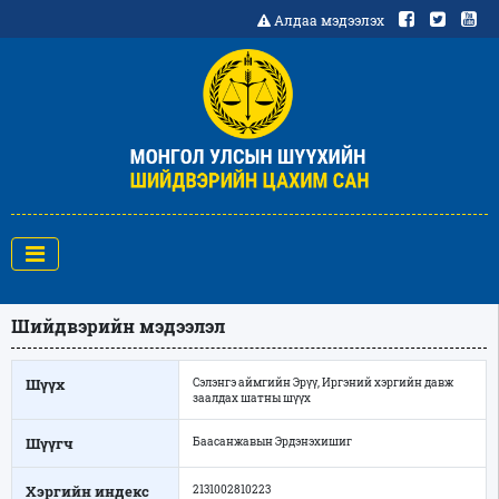
Алдаа мэдээлэх
Шийдвэрийн мэдээлэл
Шүүх
Сэлэнгэ аймгийн Эрүү, Иргэний хэргийн давж
заалдах шатны шүүх
Шүүгч
Баасанжавын Эрдэнэхишиг
Хэргийн индекс
2131002810223