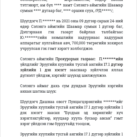
тэтгэвэрт, ам бүл **** хамт Сэлэнгэ аймгийн Шаамар
сумын **** дугаар баг, **** оршин суух, /РД:*****/;
Шүүгдэгч П.******* нь 2021 оны 09 дүгээр сарын 24-ний
өдөр Сэлэнгэ аймгийн Шаамар сумын 1 дүгээр баг,
Дэлгэрхаан гэх газарт байрлах талбайгаас
Ю.*******гийн эзэмшлийн хадуурнаас хадуурын
аппаратыг хулгайлан авч, 700,000 төгрөгийн хохирол
учруулсан гэх гэмт хэрэгт холбогджээ.
Сэлэнгэ аймгийн
Прокурорын газраас:
П.*******ийн
үйлдлийг Эрүүгийн хуулийн тусгай ангийн
17.1 дүгээр
зүйлийн 1 дэх хэсэгт
зааснаар зүйлчлэн яллах
дүгнэлт үйлдэж, хэргийг шүүхэд шилжүүлжээ.
Сэлэнгэ аймаг дахь сум дундын Эрүүгийн хэргийн
анхан шатны шүүх:
Шүүгдэгч Дашнаа овогт Пунцагцэрэнгийн *******ийг
Эрүүгийн хуулийн тусгай ангийн 17.1 дүгээр зүйлийн 1
дэх хэсэгт заасан “Бусдын эд хөрөнгийг хүч
хэрэглэхгүйгээр, нууцаар хууль бусаар авсан” гэмт
хэрэг үйлдсэн гэм буруутайд тооцож,
Эрүүгийн хуулийн тусгай ангийн 17.1 дүгээр зүйлийн 1