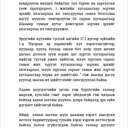
хүндрүүлэх нөхцөл байдлыг тал бүрээс нь харгалзан
үзэж прокуророос 1 жилийн хугацаагаар зорчих
эрхийг хязгаарлах ял оногдуулах санал болгосны
дагуу шүүхээс хөнгөрүүлэн 06 сарын хугацаагаар
Шаамар сумын нутаг дэвсгэрээс зорчих эрхийг
хязгаарлах ял оногдуулжээ.
Эрүүгийн хуулийн тусгай ангийн 17.1 дүгээр зүйлийн
1-д “Бусдын эд хөрөнгийг хүч хэрэглэхгүйгээр,
нууцаар, хууль бусаар авсан бол хоёр зуун дөчин
цагаас долоон зуун хорин цаг хүртэл хугацаагаар
нийтэд тустай ажил хийлгэх, эсхүл зургаан сараас
таван жил хүртэл хугацаагаар зорчих эрхийг
хязгаарлах, эсхүл зургаан сараас таван жил хүртэл
хугацаагаар хорих ял шийтгэнэ...” гэж заасны дагуу
хуульд заасан ял шийтгэлийг оногдуулсан байна.
Харин шүүгдэгчийн зүгээс гэм буруугийн талаар
маргаж, хулгайн гэмт хэрэг үйлдээгүй гэж няцааж
байхад анхан шатны шүүхээс дээрх байдалд эрх зүйн
дүгнэлт хийгээгүй байна.
Иймд анхан шатны шүүх цаашид хэрэгт авагдсан
нотлох баримтуудаар тухайн хэрэг хэрхэн нотлогдож
байгаа болон үгүйсгэгдэж байгаа талаар дүгнэлт