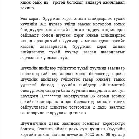
хийж байх нь зүйтэй болохыг анхаарч ажиллавал
зохино.
Энэ хэрэгт Эрүүгийн хэрэг хянан шийдвэрлэх тухай
хуулийн 16.2 дугаар зүйлд заасан нотолбол зохих
байдлуудыг хангалттай шалгаж тодруулсан, мөрдөн
байцаалт болон шүүхээс хэрэг хянан шийдвэрлэх
явцад оролцогчийн хуулиар хамгаалагдсан эрхийг
хассан, хязгаарласан, Эрүүгийн хэрэг хянан
шийдвэрлэх тухай хуульд заасан шаардлагыг
зөрчсөн гэх үндэслэлгүй.
Шүүхийн шийдвэр гүйцэтгэх тухай хуулинд зааснаар
зорчих эрхийг хязгаарлах ялын биелэлтэд харьяа
Шүүхийн шийдвэр гүйцэтгэх газар хяналт тавих
үүрэгтэй бөгөөд шүүхийн шийдвэр ойлгомжтой
биелүүлэхэд саадгүй байх хуулийн шаардлагатай тул
шүүгдэгч П.*******эд оногдуулсан 06 сарын зорчих
эрхийг хязгаарлах ялын биелэлтэд хяналт тавих
байгууллагыг шийтгэх тогтоолын 2 дахь заалтад
зааж өөрчлөлт оруулахаар тогтов.
Шүүгдэгчийн давж заалдсан гомдлыг хэрэгсэхгүй
болгож, Сэлэнгэ аймаг дахь сум дундын Эрүүгийн
хэргийн анхан шатны шүүхийн 2022 оны 05 дугаар