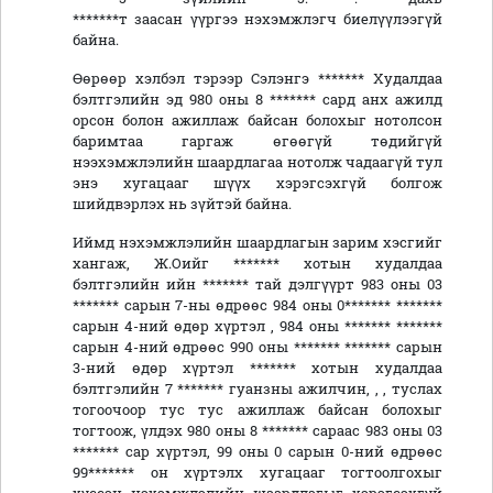
*******т заасан үүргээ нэхэмжлэгч биелүүлээгүй
байна.
Өөрөөр хэлбэл тэрээр Сэлэнгэ ******* Худалдаа
бэлтгэлийн эд 980 оны 8 ******* сард анх ажилд
орсон болон ажиллаж байсан болохыг нотолсон
баримтаа гаргаж өгөөгүй төдийгүй
нээхэмжлэлийн шаардлагаа нотолж чадаагүй тул
энэ хугацааг шүүх хэрэгсэхгүй болгож
шийдвэрлэх нь зүйтэй байна.
Иймд нэхэмжлэлийн шаардлагын зарим хэсгийг
хангаж, Ж.Оийг ******* хотын худалдаа
бэлтгэлийн ийн ******* тай дэлгүүрт 983 оны 03
******* сарын 7-ны өдрөөс 984 оны 0******* *******
сарын 4-ний өдөр хүртэл , 984 оны ******* *******
сарын 4-ний өдрөөс 990 оны ******* ******* сарын
3-ний өдөр хүртэл ******* хотын худалдаа
бэлтгэлийн 7 ******* гуанзны ажилчин, , , туслах
тогоочоор тус тус ажиллаж байсан болохыг
тогтоож, үлдэх 980 оны 8 ******* сараас 983 оны 03
******* сар хүртэл, 99 оны 0 сарын 0-ний өдрөөс
99******* он хүртэлх хугацааг тогтоолгохыг