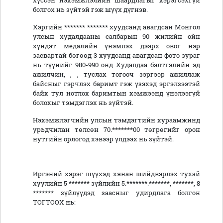
хүссэн нэхэмжлэлийн шаардлагыг хэрэгсэхгүй
болгох нь зүйтэй гэж шүүх дүгнэв.
Хэргийн ******* ******* хуудсанд авагдсан Монгол
улсын худалдааны салбарын 90 жилийн ойн
хүндэт медалийн үнэмлэх дээрх овог нэр
засвартай бөгөөд 3 хуудсанд авагдсан фото зураг
нь түүнийг 980-990 онд Худалдаа бэлтгэлийн эд
ажилчин, , , туслах тогооч зэргээр ажиллаж
байсныг гэрчлэх баримт гэж үзэхэд эргэлзээтэй
байх тул нотлох баримтын хэмжээнд үнэлээгүй
болохыг тэмдэглэх нь зүйтэй.
Нэхэмжлэгчийн улсын тэмдэгтийн хураамжинд
урьдчилан төлсөн 70.*******00 төгрөгийг орон
нутгийн орлогод хэвээр үлдээх нь зүйтэй.
Иргэний хэрэг шүүхэд хянан шийдвэрлэх тухай
хуулийн 5 ******* зүйлийн 5.*******.*******, *******, 8
******* зүйлүүдэд заасныг удирдлага болгон
ТОГТООХ нь: