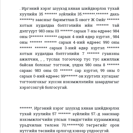
. Иргэний хэрэг шүүхэд хянан шийдвэрлэх тухай
хуулийн 35 ******* зүйлийн 35.*******.******* дахь
*******т заасныг баримтлан Б овогт Ж Оийг *******
хотын худалдаа бэлтгэлийн ийн ******* тай
дэлгүүрт 983 оны 03 ******* сарын 7-ны өдрөөс 984
оны 0******* ******* сарын 4-ний өдөр хүртэл , 984
оны ******* ******* сарын 4-ний өдрөөс 990 оны
******* ******* сарын 3-ний өдөр хүртэл *******
хотын худалдаа бэлтгэлийн 7 ******* гуанзны
ажилчин, , , туслах тогоочоор тус тус ажиллаж
байсан болохыг тогтоож, үлдэх 980 оны 8 *******
сараас 983 оны 03 ******* сар хүртэл, 99 оны 0
сарын 0-ний өдрөөс 99******* он хүртэлх хугацааг
тогтоолгохыг хүссэн нэхэмжлэлийн шаардлагыг
хэрэгсэхгүй болгосугай.
*******. Иргэний хэрэг шүүхэд хянан шийдвэрлэх
тухай хуулийн 57 ******* зүйлийн 57.-д зааснаар
нэхэмжлэгчийн улсын тэмдэгтийн хураамжинд
урьдчилан төлсөн 70.*******00 төгрөгийг орон
нутгийн төсвийн орлогод хэвээр үлдээсүгэй.