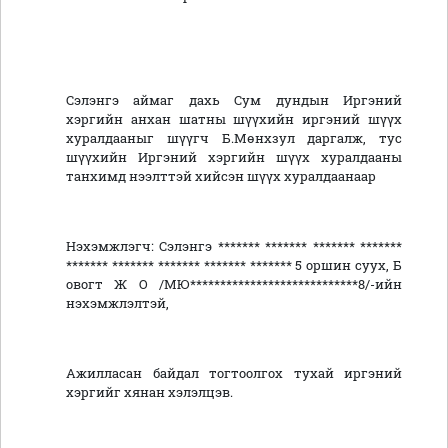
Сэлэнгэ аймаг дахь Сум дундын Иргэний
хэргийн анхан шатны шүүхийн иргэний шүүх
хуралдааныг шүүгч Б.Мөнхзул даргалж, тус
шүүхийн Иргэний хэргийн шүүх хуралдааны
танхимд нээлттэй хийсэн шүүх хуралдаанаар
Нэхэмжлэгч: Сэлэнгэ ******* ******* ******* *******
******* ******* ******* ******* ******* 5 оршин суух, Б
овогт Ж О /МЮ****************************8/-ийн
нэхэмжлэлтэй,
Ажилласан байдал тогтоолгох тухай иргэний
хэргийг хянан хэлэлцэв.