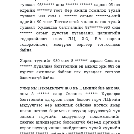
тушаал, 98******* оны ******* ******* сарын 05-ны
өдрийн *******3 тоот Өөр ажилд томилох тухай
тушаал, 988 оны 0 ******* сарын *******4-ний
өдрийн 90 тоот Тэтгэмжтэй чөлөө олгох тухай
тушаал, Худалдаа бэлтгэлийн 98*******-990 оны
******* сарыг дуустал хугацааны цалингийн
тодорхойлолт гэрч Л.Ц, Х.О, В.А нарын
тодорхойлолт, мэдүүлэг зэргээр тогтоогдож
байна.
Харин түүнийг 980 оны 8 ******* сараас Сэлэнгэ
******* Худалдаа бэлтгэлийн эд ажилд орж 983 он
хүртэл ажиллаж байсан гэх хугацааг тогтоох
боломжгүй байна.
Учир нь: Нэхэмжлэгч Ж.О нь ... миний бие анх 980
оны 8 ******* сард Сэлэнгэ ******* Худалдаа
бэлтгэлийн эд орсон гэдэг боловч гэрч Л.Цгийн
мэдүүлгээс өөр ажиллаж байснаа нотлох ямар
нэгэн нотлох баримтыг шүүхэд ирүүлээгүй тул
зөвхөн гэрчийн мэдүүлгээр нэхэмжлэлийг
ханган шийдвэрлэх боломжгүй бөгөөд Иргэний
хэрэг шүүхэд хянан шийдвэрлэх тухай хуулийн
*******5 ******* зүйлийн *******5.*******.******* дахь