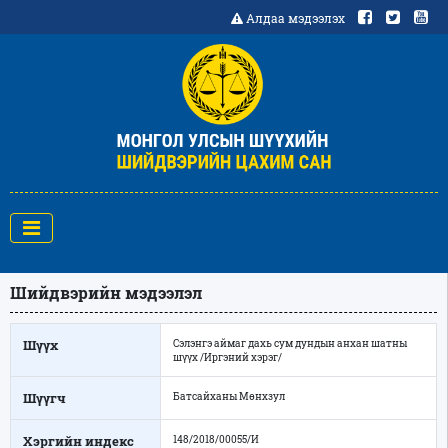
Алдаа мэдээлэх
Шийдвэрийн мэдээлэл
Шүүх
Сэлэнгэ аймаг дахь сум дундын анхан шатны
шүүх /Иргэний хэрэг/
Шүүгч
Батсайханы Мөнхзул
Хэргийн индекс
148/2018/00055/И