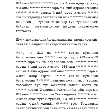
984 оны 0******* ******* сарын 4-ний өдөр хүртэл ,
984 оны ******* ******* сарын 4-ний өдрөөс 990 оны
******* ******* сарын 3-ний өдөр хүртэл *******
хотын худалдаа бэлтгэлийн ийн 7 ******* гуанзны
ажилчин, , , туслах тогоочоор тус тус ажиллаж
байсныг тогтоолгох-оор шүүхэд нэхэмжлэл
гаргажээ.
Шүүх нэхэмжлэлийн шаардлагын зарим хэсгийг
хангаж шийдвэрлэх үндэслэлтэй гэж үзлээ.
Учир нь: Ж.О нь ******* хотын худалдаа
бэлтгэлийн ийн ******* тай дэлгүүрт 983 оны 03
******* сарын 7-ны өдрөөс 984 оны 0******* *******
сарын 4-ний өдөр хүртэл , 984 оны ******* *******
сарын 4-ний өдрөөс 990 оны ******* ******* сарын
3-ний өдөр хүртэл ******* хотын худалдаа
бэлтгэлийн 7 ******* гуанзны ажилчин, , , туслах
тогоочоор тус тус ажиллаж байсан болох нь
******* хотын Худалдаа бэлтгэлийн ийн даргын
983 оны 3 ******* сарын 7-ны өдрийн *******9 тоот
Ажилд авах тухай тушаал, 984 оны ******* *******
сарын 4-ний өдрийн 0******* тоот Тушаалын
заалт хүчингүй болгох ба арга хэмжээ авах тухай