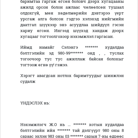
баримтаа гаргаж өгсөн боловч дээрх хугацааны
ажилд орсон болон ажлаас чөлөөлсөн тушаал
олдохгүй, мөн хөдөлмөрийн дэвтэрээ үерт
урсгаж алга болсон гэдгээ хэлэхэд нийгмийн
даатгал шүүхээр энэ асуудлаа шийдүүл гэсэн
хариу өгсөн. Ингээд шүүхэд хандаж дээрх
хугацааг тогтоолгохоор нэхэмжлэл гаргасан.
Иймд намайг Сэлэнгэ ******* худалдаа
бэлтгэлийн эд 980-99******* онд , , туслах
тогоочоор тус тус ажиллаж байсан болохыг
тогтоож өгнө үү! гэжээ.
Хэрэгт авагдсан нотлох баримтуудыг шинжлэн
судалж
ҮНДЭСЛЭХ нь:
Нэхэмжлэгч Ж.О нь ... ******* хотын худалдаа
бэлтгэлийн ийн ******* тай дэлгүүрт 980 оны 8
сараас эхлэн 983 оны 03 ******* сарын 7-ны өдрөөс