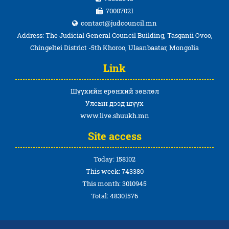
70007021
contact@judcouncil.mn
Address: The Judicial General Council Building, Tasganii Ovoo,
Chingeltei District -5th Khoroo, Ulaanbaatar, Mongolia
Link
Шүүхийн ерөнхий зөвлөл
Улсын дээд шүүх
www.live.shuukh.mn
Site access
Today: 158102
This week: 743380
This month: 3010945
Total: 48301576