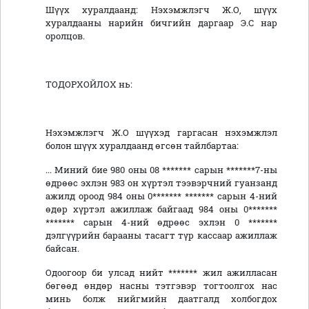
Шүүх хуралдаанд: Нэхэмжлэгч Ж.О, шүүх
хуралдааны нарийн бичгийн даргаар Э.С нар
оролцов.
ТОДОРХОЙЛОХ нь:
Нэхэмжлэгч Ж.О шүүхэд гаргасан нэхэмжлэл
болон шүүх хуралдаанд өгсөн тайлбартаа:
... Миний бие 980 оны 08 ******* сарын *******7-ны
өдрөөс эхлэн 983 он хүртэл тээвэрчний гуанзанд
ажилд ороод 984 оны 0******* ******* сарын 4-ний
өдөр хүртэл ажиллаж байгаад 984 оны 0*******
******* сарын 4-ний өдрөөс эхлэн 0 *******
дэлгүүрийн барааны тасагт түр кассаар ажиллаж
байсан.
Одоогоор би улсад нийт ******* жил ажилласан
бөгөөд өндөр насны тэтгэвэр тогтоолгох нас
минь болж нийгмийн даатгалд холбогдох