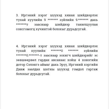
3. Иргэний хэрэг шүүхэд хянан шийдвэрлэх
тухай хуулийн 9 ******* зүйлийн 9.******* дахь
*******т зааснаар шийдвэр танилцуулан
сонсгомогц хүчинтэй болохыг дурьдсугай.
4. Иргэний хэрэг шүүхэд хянан шийдвэрлэх
тухай хуулийн *******0 ******* зүйлийн
*******0.*******-т зааснаар зохигч шийдвэрийг эс
зөвшөөрвөл гардан авсанаас хойш 4 хоногийн
дотор Сэлэнгэ аймаг дахь Эрүү, Иргэний хэргийн
Давж заалдах шатны шүүхэд гомдол гаргаж
болохыг дурьдсугай.