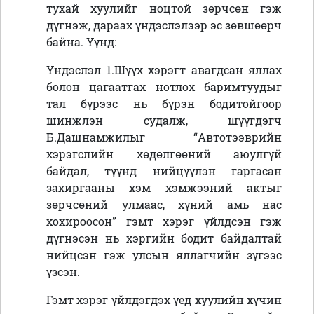
тухай хуулийг ноцтой зөрчсөн гэж
дүгнэж, дараах үндэслэлээр эс зөвшөөрч
байна. Үүнд:
Үндэслэл 1.Шүүх хэрэгт авагдсан яллах
болон цагаатгах нотлох баримтуудыг
тал бүрээс нь бүрэн бодитойгоор
шинжлэн судалж, шүүгдэгч
Б.Дашнамжилыг “Автотээврийн
хэрэгслийн хөдөлгөөний аюулгүй
байдал, түүнд нийцүүлэн гаргасан
захиргааны хэм хэмжээний актыг
зөрчсөний улмаас, хүний амь нас
хохироосон” гэмт хэрэг үйлдсэн гэж
дүгнэсэн нь хэргийн бодит байдалтай
нийцсэн гэж улсын яллагчийн зүгээс
үзсэн.
Гэмт хэрэг үйлдэгдэх үед хуулийн хүчин