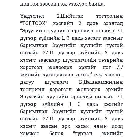
ноцтой зөрсөн гэж үзэхээр байна.
Үндэслэл 2.Шийтгэх тогтоолын
“ТОГТООХ” хэсгийн 2 дахь заалтад
“Эрүүгийн хуулийн ерөнхий ангийн 7.1
дүгээр зүйлийн 1, 3 дахь хэсэгт заасныг
баримтлан Эрүүгийн хуулийн тусгай
ангийн 27.10 дугаар зүйлийн 3 дахь
хэсэгт зааснаар шүүгдэгчийн тээврийн
хэрэгсэл жолоодох эрхийг нэг /1/
жилийн хугацаагаар хасаж” гэж заасны
дагуу шүүгдэгч Б.Дашнамжилын
тээврийн хэрэгсэл жолоодох эрхийг
Эрүүгийн хуулийн ерөнхий ангийн 7.1
дүгээр зүйлийн 1, 3 дахь хэсгийг
баримтлан Эрүүгийн хуулийн тусгай
ангийн 27.10 дугаар зүйлийн 3 дахь
хэсэгт заасан эрх хасах ялын доод
хэмжээ болох “гурван жилийн