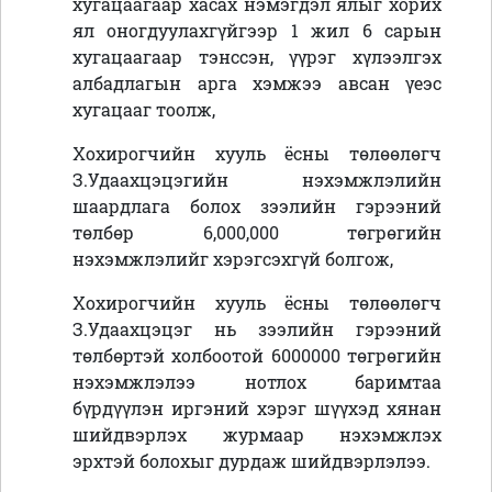
хугацаагаар хасах нэмэгдэл ялыг хорих
ял оногдуулахгүйгээр 1 жил 6 сарын
хугацаагаар тэнссэн, үүрэг хүлээлгэх
албадлагын арга хэмжээ авсан үеэс
хугацааг тоолж,
Хохирогчийн хууль ёсны төлөөлөгч
З.Удаахцэцэгийн нэхэмжлэлийн
шаардлага болох зээлийн гэрээний
төлбөр 6,000,000 төгрөгийн
нэхэмжлэлийг хэрэгсэхгүй болгож,
Хохирогчийн хууль ёсны төлөөлөгч
З.Удаахцэцэг нь зээлийн гэрээний
төлбөртэй холбоотой 6000000 төгрөгийн
нэхэмжлэлээ нотлох баримтаа
бүрдүүлэн иргэний хэрэг шүүхэд хянан
шийдвэрлэх журмаар нэхэмжлэх
эрхтэй болохыг дурдаж шийдвэрлэлээ.