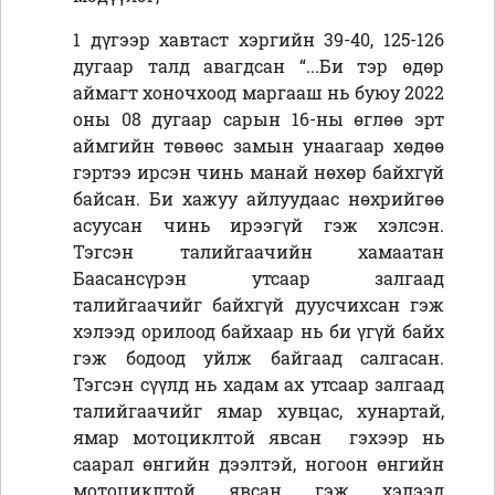
1 дүгээр хавтаст хэргийн 39-40, 125-126
дугаар талд авагдсан “...Би тэр өдөр
аймагт хоночхоод маргааш нь буюу 2022
оны 08 дугаар сарын 16-ны өглөө эрт
аймгийн төвөөс замын унаагаар хөдөө
гэртээ ирсэн чинь манай нөхөр байхгүй
байсан. Би хажуу айлуудаас нөхрийгөө
асуусан чинь ирээгүй гэж хэлсэн.
Тэгсэн талийгаачийн хамаатан
Баасансүрэн утсаар залгаад
талийгаачийг байхгүй дуусчихсан гэж
хэлээд орилоод байхаар нь би үгүй байх
гэж бодоод уйлж байгаад салгасан.
Тэгсэн сүүлд нь хадам ах утсаар залгаад
талийгаачийг ямар хувцас, хунартай,
ямар мотоциклтой явсан гэхээр нь
саарал өнгийн дээлтэй, ногоон өнгийн
мотоциклтой явсан гэж хэлээд