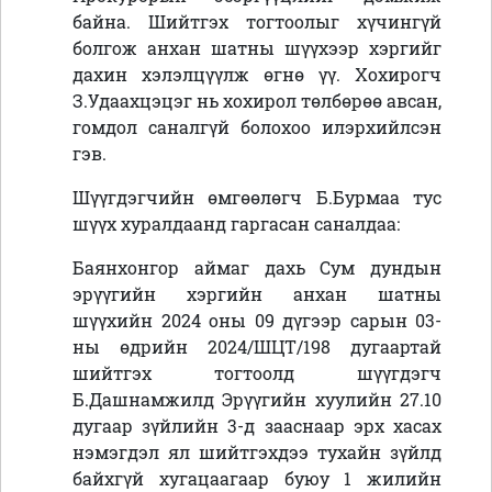
байна. Шийтгэх тогтоолыг хүчингүй
болгож анхан шатны шүүхээр хэргийг
дахин хэлэлцүүлж өгнө үү. Хохирогч
З.Удаахцэцэг нь хохирол төлбөрөө авсан,
гомдол саналгүй болохоо илэрхийлсэн
гэв.
Шүүгдэгчийн өмгөөлөгч Б.Бурмаа тус
шүүх хуралдаанд гаргасан саналдаа:
Баянхонгор аймаг дахь Сум дундын
эрүүгийн хэргийн анхан шатны
шүүхийн 2024 оны 09 дүгээр сарын 03-
ны өдрийн 2024/ШЦТ/198 дугаартай
шийтгэх тогтоолд шүүгдэгч
Б.Дашнамжилд Эрүүгийн хуулийн 27.10
дугаар зүйлийн 3-д зааснаар эрх хасах
нэмэгдэл ял шийтгэхдээ тухайн зүйлд
байхгүй хугацаагаар буюу 1 жилийн