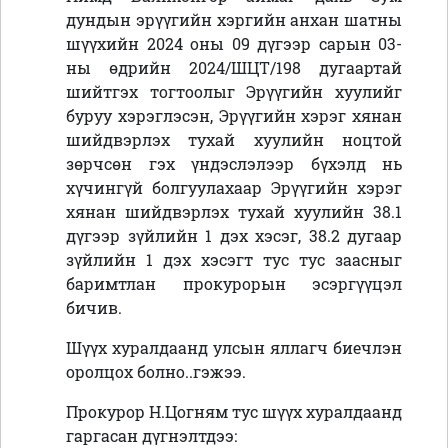
дундын эрүүгийн хэргийн анхан шатны
шүүхийн 2024 оны 09 дүгээр сарын 03-
ны өдрийн 2024/ШЦТ/198 дугаартай
шийтгэх тогтоолыг Эрүүгийн хуулийг
буруу хэрэглэсэн, Эрүүгийн хэрэг хянан
шийдвэрлэх тухай хуулийн ноцтой
зөрчсөн гэх үндэслэлээр бүхэлд нь
хүчингүй болгуулахаар Эрүүгийн хэрэг
хянан шийдвэрлэх тухай хуулийн 38.1
дүгээр зүйлийн 1 дэх хэсэг, 38.2 дугаар
зүйлийн 1 дэх хэсэгт тус тус заасныг
баримтлан прокурорын эсэргүүцэл
бичив.
Шүүх хуралдаанд улсын яллагч биечлэн
оролцох болно..гэжээ.
Прокурор Н.Цогням тус шүүх хуралдаанд
гаргасан дүгнэлтдээ: