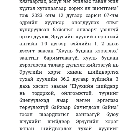
хязгаарлах, эсхүл нэг жилээс таван жил
хүртэл хугацаагаар хорих ял шийтгэнэ”
гэж 2023 оны 12 дугаар сарын 07-ны
өдрийн хуулиар оногдуулах ялыг
хүндрүүлсэн байсныг анхаарч үзэлгүй
орхигдуулж, Эрүүгийн хуулийн ерөнхий
ангийн 1.9 дүгээр зүйлийн 1, 2 дахь
хэсэгт заасан “Хууль буцаан хэрэглэх”
заалтыг баримтлаагүй, хууль буцаан
хэрэглэсэн талаар дүгнэлт хийгээгүй нь
Эрүүгийн хэрэг хянан шийдвэрлэх
тухай хуулийн 36.2 дугаар зүйлийн 3
дахь хэсэгт заасан “Шүүхийн шийдвэр
нь тодорхой, ойлгомжтой, түүнийг
биелүүлэхэд ямар нэгэн эргэлзээ
төрүүлэхгүй байхаар бичигдсэн байна”
гэсэн шаардлагыг хангаагүй буюу
шүүхийн шийдвэр Эрүүгийн хэрэг
хянан шийдвэрлэх тухай хуулийг