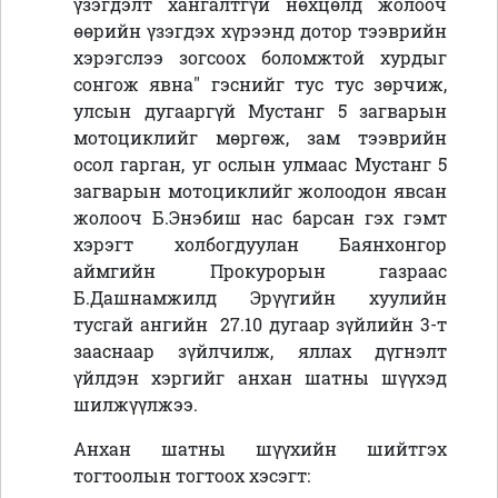
үзэгдэлт хангалтгүй нөхцөлд жолооч
өөрийн үзэгдэх хүрээнд дотор тээврийн
хэрэгслээ зогсоох боломжтой хурдыг
сонгож явна" гэснийг тус тус зөрчиж,
улсын дугааргүй Мустанг 5 загварын
мотоциклийг мөргөж, зам тээврийн
осол гарган, уг ослын улмаас Мустанг 5
загварын мотоциклийг жолоодон явсан
жолооч Б.Энэбиш нас барсан гэх гэмт
хэрэгт холбогдуулан Баянхонгор
аймгийн Прокурорын газраас
Б.Дашнамжилд Эрүүгийн хуулийн
тусгай ангийн 27.10 дугаар зүйлийн 3-т
зааснаар зүйлчилж, яллах дүгнэлт
үйлдэн хэргийг анхан шатны шүүхэд
шилжүүлжээ.
Анхан шатны шүүхийн шийтгэх
тогтоолын тогтоох хэсэгт: