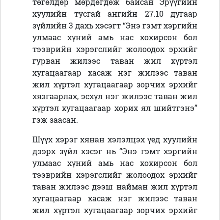
төгөлдөр мөрдөгдөж байсан Эрүүгийн
хуулийн тусгай ангийн 27.10 дугаар
зүйлийн 3 дахь хэсэгт “Энэ гэмт хэргийн
улмаас хүний амь нас хохирсон бол
тээврийн хэрэгслийг жолоодох эрхийг
гурван жилээс таван жил хүртэл
хугацаагаар хасаж нэг жилээс таван
жил хүртэл хугацаагаар зорчих эрхийг
хязгаарлах, эсхүл нэг жилээс таван жил
хүртэл хугацаагаар хорих ял шийтгэнэ”
гэж заасан.
Шүүх хэрэг хянан хэлэлцэх үед хуулийн
дээрх зүйл хэсэг нь “Энэ гэмт хэргийн
улмаас хүний амь нас хохирсон бол
тээврийн хэрэгслийг жолоодох эрхийг
таван жилээс дээш найман жил хүртэл
хугацаагаар хасаж нэг жилээс таван
жил хүртэл хугацаагаар зорчих эрхийг