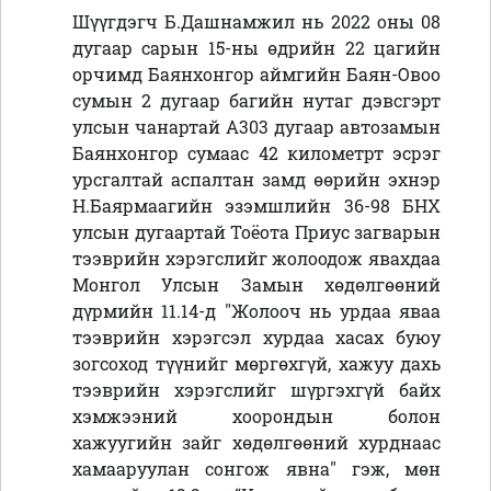
Шүүгдэгч
Б.Дашнамжил нь 2022 оны 08
дугаар сарын 15-ны өдрийн 22 цагийн
орчимд Баянхонгор аймгийн Баян-Овоо
сумын 2 дугаар багийн нутаг дэвсгэрт
улсын чанартай А303 дугаар автозамын
Баянхонгор сумаас 42 километрт эсрэг
урсгалтай аспалтан замд өөрийн эхнэр
Н.Баярмаагийн эзэмшлийн 36-98 БНХ
улсын дугаартай Тоёота Приус загварын
тээврийн хэрэгслийг жолоодож явахдаа
Монгол Улсын Замын хөдөлгөөний
дүрмийн 11.14-д "Жолооч нь урдаа яваа
тээврийн хэрэгсэл хурдаа хасах буюу
зогсоход түүнийг мөргөхгүй, хажуу дахь
тээврийн хэрэгслийг шүргэхгүй байх
хэмжээний хоорондын болон
хажуугийн зайг хөдөлгөөний хурднаас
хамааруулан сонгож явна" гэж, мөн