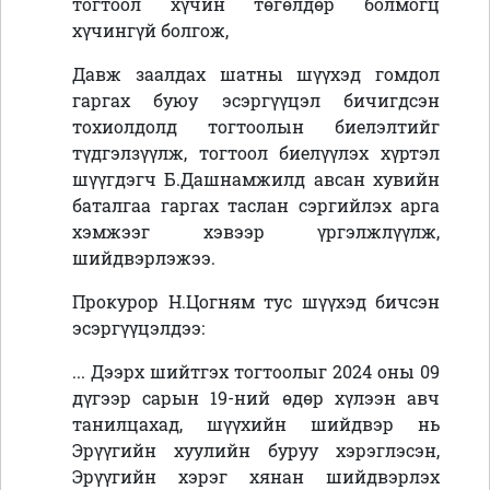
тогтоол хүчин төгөлдөр болмогц
хүчингүй болгож,
Давж заалдах шатны шүүхэд гомдол
гаргах буюу эсэргүүцэл бичигдсэн
тохиолдолд тогтоолын биелэлтийг
түдгэлзүүлж, тогтоол биелүүлэх хүртэл
шүүгдэгч Б.Дашнамжилд авсан хувийн
баталгаа гаргах таслан сэргийлэх арга
хэмжээг хэвээр үргэлжлүүлж,
шийдвэрлэжээ.
Прокурор Н.Цогням тус шүүхэд бичсэн
эсэргүүцэлдээ:
... Дээрх шийтгэх тогтоолыг 2024 оны 09
дүгээр сарын 19-ний өдөр хүлээн авч
танилцахад, шүүхийн шийдвэр нь
Эрүүгийн хуулийн буруу хэрэглэсэн,
Эрүүгийн хэрэг хянан шийдвэрлэх