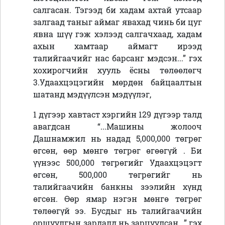
салгасан. Тэгээд би хадам ахтай утсаар
залгаад таныг аймаг явахад чинь би цуг
явна шүү гэж хэлээд салгачхаад, хадам
ахын хамтаар аймагт ирээд
талийгаачийг нас барсанг мэдсэн...” гэх
хохирогчийн хууль ёсны төлөөлөгч
3.Удаахцэцэгийн мөрдөн байцаалтын
шатанд мэдүүлсэн мэдүүлэг,
1 дүгээр хавтаст хэргийн 129 дүгээр талд
авагдсан “...Машины жолооч
Дашнамжил нь надад 5,000,000 төгрөг
өгсөн, өөр мөнгө төгрөг өгөөгүй . Би
үүнээс 500,000 төгрөгийг Удаахцэцэгт
өгсөн, 500,000 төгрөгийг нь
талийгаачийн банкны зээлийн хүнд
өгсөн. Өөр ямар нэгэн мөнгө төгрөг
төлөөгүй ээ. Бусдыг нь талийгаачийн
оршуулгын зардалд нь зарцуулсан...” гэх