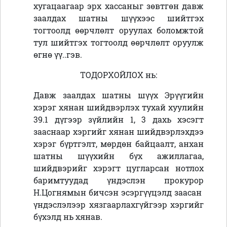
хугацаагаар эрх хассаныг зөвтгөн давж
заалдах шатны шүүхээс шийтгэх
тогтоолд өөрчлөлт оруулах боломжтой
тул шийтгэх тогтоолд өөрчлөлт оруулж
өгнө үү..гэв.
ТОДОРХОЙЛОХ нь:
Давж заалдах шатны шүүх Эрүүгийн
хэрэг хянан шийдвэрлэх тухай хуулийн
39.1 дүгээр зүйлийн 1, 3 дахь хэсэгт
зааснаар хэргийг хянан шийдвэрлэхдээ
хэрэг бүртгэлт, мөрдөн байцаалт, анхан
шатны шүүхийн бүх ажиллагаа,
шийдвэрийг хэрэгт цугларсан нотлох
баримтуудад үндэслэн прокурор
Н.Цогнямын бичсэн эсэргүүцэлд заасан
үндэслэлээр хязгаарлахгүйгээр хэргийг
бүхэлд нь хянав.