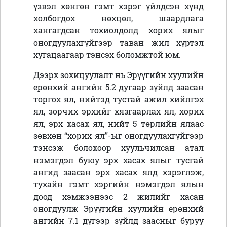
үзвэл хөнгөн гэмт хэрэг үйлдсэн хүнд
холбогдох нөхцөл, шаардлага
хангагдсан тохиолдолд хорих ялыг
оногдуулахгүйгээр таван жил хүртэл
хугацаагаар тэнсэх боломжтой юм.
Дээрх зохицуулалт нь Эрүүгийн хуулийн
ерөнхий ангийн 5.2 дугаар зүйлд заасан
торгох ял, нийтэд тустай ажил хийлгэх
ял, зорчих эрхийг хязгаарлах ял, хорих
ял, эрх хасах ял, нийт 5 төрлийн ялаас
зөвхөн “хорих ял”-ыг оногдуулахгүйгээр
тэнсэж болохоор хуульчилсан атал
нэмэгдэл буюу эрх хасах ялыг тусгай
ангид заасан эрх хасах ялд хэрэглэж,
тухайн гэмт хэргийн нэмэгдэл ялын
доод хэмжээнээс 2 жилийг хасан
оногдуулж Эрүүгийн хуулийн ерөнхий
ангийн 7.1 дүгээр зүйлд заасныг буруу