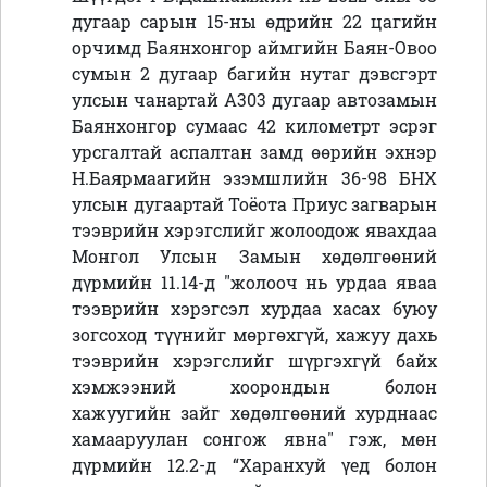
дугаар сарын 15-ны өдрийн 22 цагийн
орчимд Баянхонгор аймгийн Баян-Овоо
сумын 2 дугаар багийн нутаг дэвсгэрт
улсын чанартай А303 дугаар автозамын
Баянхонгор сумаас 42 километрт эсрэг
урсгалтай аспалтан замд өөрийн эхнэр
Н.Баярмаагийн эзэмшлийн 36-98 БНХ
улсын дугаартай Тоёота Приус загварын
тээврийн хэрэгслийг жолоодож явахдаа
Монгол Улсын Замын хөдөлгөөний
дүрмийн 11.14-д "жолооч нь урдаа яваа
тээврийн хэрэгсэл хурдаа хасах буюу
зогсоход түүнийг мөргөхгүй, хажуу дахь
тээврийн хэрэгслийг шүргэхгүй байх
хэмжээний хоорондын болон
хажуугийн зайг хөдөлгөөний хурднаас
хамааруулан сонгож явна" гэж, мөн
дүрмийн 12.2-д “Харанхуй үед болон