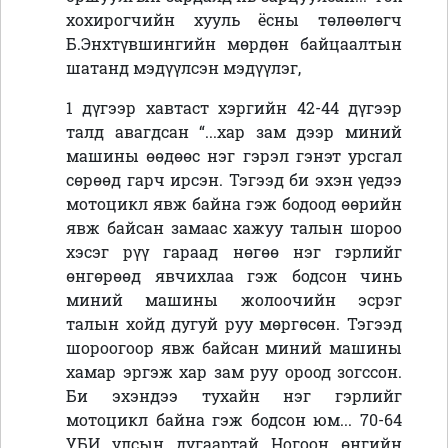
хохирогчийн хууль ёсны төлөөлөгч
Б.Энхтүвшингийн мөрдөн байцаалтын
шатанд мэдүүлсэн мэдүүлэг,
1 дүгээр хавтаст хэргийн 42-44 дүгээр
талд авагдсан “...хар зам дээр миний
машины өөдөөс нэг гэрэл гэнэт урсгал
сөрөөд гарч ирсэн. Тэгээд би эхэн үедээ
мотоцикл явж байна гэж бодоод өөрийн
явж байсан замаас хажуу талын шороо
хэсэг рүү гараад нөгөө нэг гэрлийг
өнгөрөөд явчихлаа гэж бодсон чинь
миний машины жолоочийн эсрэг
талын хойд дугуй руу мөргөсөн. Тэгээд
шороогоор явж байсан миний машины
хамар эргэж хар зам руу ороод зогссон.
Би эхэндээ тухайн нэг гэрлийг
мотоцикл байна гэж бодсон юм... 70-64
УБИ улсын дугаартай Ногоон өнгийн