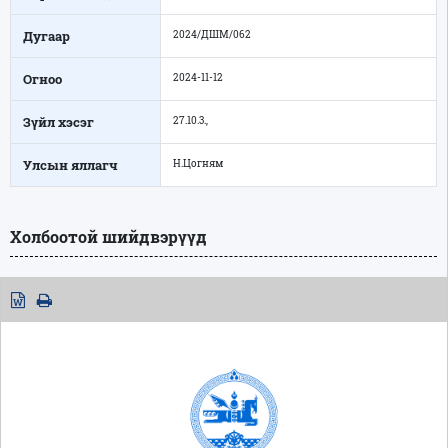
Дугаар
2024/ДШМ/062
Огноо
2024-11-12
Зүйл хэсэг
27.10.3.,
Улсын яллагч
Н.Цогням
Холбоотой шийдвэрүүд