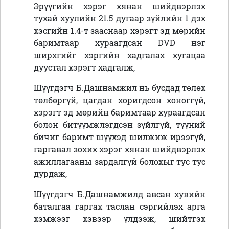
Эрүүгийн хэрэг хянан шийдвэрлэх
тухай хуулийн 21.5 дугаар зүйлийн 1 дэх
хэсгийн 1.4-т зааснаар хэрэгт эд мөрийн
баримтаар хураагдсан DVD нэг
ширхгийг хэргийн хадгалах хугацаа
дуустал хэрэгт хадгалж,
Шүүгдэгч Б.Дашнамжил нь бусдад төлөх
төлбөргүй, цагдан хоригдсон хоноггүй,
хэрэгт эд мөрийн баримтаар хураагдсан
болон битүүмжлэгдсэн зүйлгүй, түүний
бичиг баримт шүүхэд шилжиж ирээгүй,
гаргавал зохих хэрэг хянан шийдвэрлэх
ажиллагааны зардалгүй болохыг тус тус
дурдаж,
Шүүгдэгч Б.Дашнамжилд авсан хувийн
баталгаа гаргах таслан сэргийлэх арга
хэмжээг хэвээр үлдээж, шийтгэх