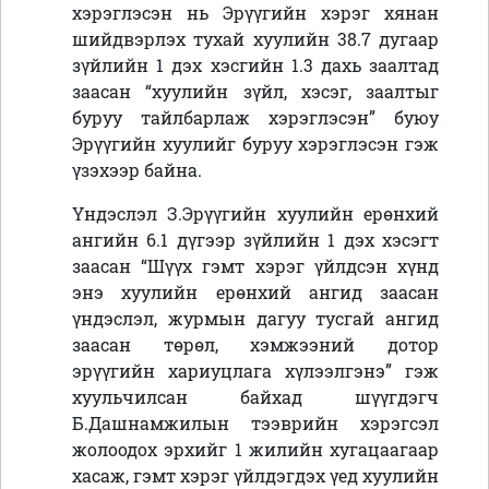
хэрэглэсэн нь Эрүүгийн хэрэг хянан
шийдвэрлэх тухай хуулийн 38.7 дугаар
зүйлийн 1 дэх хэсгийн 1.3 дахь заалтад
заасан “хуулийн зүйл, хэсэг, заалтыг
буруу тайлбарлаж хэрэглэсэн” буюу
Эрүүгийн хуулийг буруу хэрэглэсэн гэж
үзэхээр байна.
Үндэслэл З.Эрүүгийн хуулийн ерөнхий
ангийн 6.1 дүгээр зүйлийн 1 дэх хэсэгт
заасан “Шүүх гэмт хэрэг үйлдсэн хүнд
энэ хуулийн ерөнхий ангид заасан
үндэслэл, журмын дагуу тусгай ангид
заасан төрөл, хэмжээний дотор
эрүүгийн хариуцлага хүлээлгэнэ” гэж
хуульчилсан байхад шүүгдэгч
Б.Дашнамжилын тээврийн хэрэгсэл
жолоодох эрхийг 1 жилийн хугацаагаар
хасаж, гэмт хэрэг үйлдэгдэх үед хуулийн