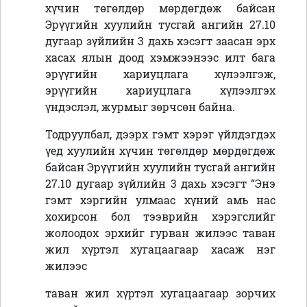
хүчин төгөлдөр мөрдөгдөж байсан
Эрүүгийн хуулийн тусгай ангийн 27.10
дугаар зүйлийн 3 дахь хэсэгт заасан эрх
хасах ялын доод хэмжээнээс илт бага
эрүүгийн хариуцлага хүлээлгэж,
эрүүгийн хариуцлага хүлээлгэх
үндэслэл, журмыг зөрчсөн байна.
Тодруулбал, дээрх гэмт хэрэг үйлдэгдэх
үед хуулийн хүчин төгөлдөр мөрдөгдөж
байсан Эрүүгийн хуулийн тусгай ангийн
27.10 дугаар зүйлийн 3 дахь хэсэгт “Энэ
гэмт хэргийн улмаас хүний амь нас
хохирсон бол тээврийн хэрэгслийг
жолоодох эрхийг гурван жилээс таван
жил хүртэл хугацаагаар хасаж нэг
жилээс
таван жил хүртэл хугацаагаар зорчих