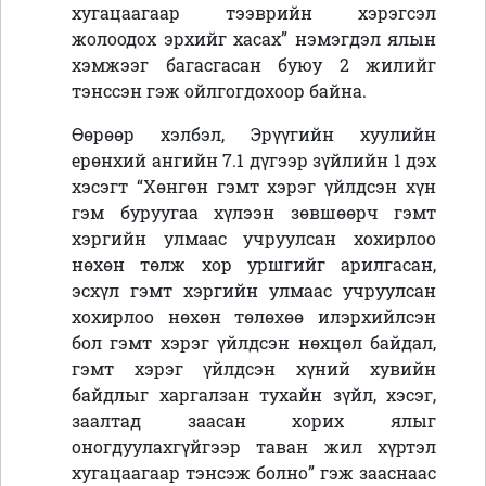
хугацаагаар тээврийн хэрэгсэл
жолоодох эрхийг хасах” нэмэгдэл ялын
хэмжээг багасгасан буюу 2 жилийг
тэнссэн гэж ойлгогдохоор байна.
Өөрөөр хэлбэл, Эрүүгийн хуулийн
ерөнхий ангийн 7.1 дүгээр зүйлийн 1 дэх
хэсэгт “Хөнгөн гэмт хэрэг үйлдсэн хүн
гэм буруугаа хүлээн зөвшөөрч гэмт
хэргийн улмаас учруулсан хохирлоо
нөхөн төлж хор уршгийг арилгасан,
эсхүл гэмт хэргийн улмаас учруулсан
хохирлоо нөхөн төлөхөө илэрхийлсэн
бол гэмт хэрэг үйлдсэн нөхцөл байдал,
гэмт хэрэг үйлдсэн хүний хувийн
байдлыг харгалзан тухайн зүйл, хэсэг,
заалтад заасан хорих ялыг
оногдуулахгүйгээр таван жил хүртэл
хугацаагаар тэнсэж болно” гэж зааснаас