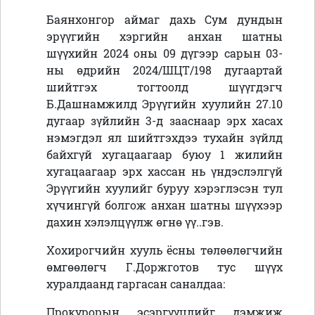
Баянхонгор аймаг дахь Сум дундын
эрүүгийн хэргийн анхан шатны
шүүхийн 2024 оны 09 дүгээр сарын 03-
ны өдрийн 2024/ШЦТ/198 дугаартай
шийтгэх тогтоолд шүүгдэгч
Б.Дашнамжилд Эрүүгийн хуулийн 27.10
дугаар зүйлийн 3-д зааснаар эрх хасах
нэмэгдэл ял шийтгэхдээ тухайн зүйлд
байхгүй хугацаагаар буюу 1 жилийн
хугацаагаар эрх хассан нь үндэслэлгүй
Эрүүгийн хуулийг буруу хэрэглэсэн тул
хүчингүй болгож анхан шатны шүүхээр
дахин хэлэлцүүлж өгнө үү..гэв.
Хохирогчийн хууль ёсны төлөөлөгчийн
өмгөөлөгч Г.Доржготов тус шүүх
хуралдаанд гаргасан саналдаа:
Прокурорын эсэргүүцлийг дэмжиж