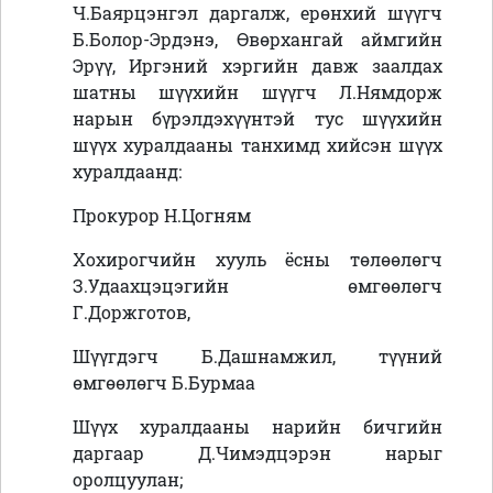
Ч.Баярцэнгэл даргалж, ерөнхий шүүгч
Б.Болор-Эрдэнэ, Өвөрхангай аймгийн
Эрүү, Иргэний хэргийн давж заалдах
шатны шүүхийн шүүгч Л.Нямдорж
нарын бүрэлдэхүүнтэй тус шүүхийн
шүүх хуралдааны танхимд хийсэн шүүх
хуралдаанд:
Прокурор Н.Цогням
Хохирогчийн хууль ёсны төлөөлөгч
З.Удаахцэцэгийн өмгөөлөгч
Г.Доржготов,
Шүүгдэгч Б.Дашнамжил, түүний
өмгөөлөгч Б.Бурмаа
Шүүх хуралдааны нарийн бичгийн
даргаар Д.Чимэдцэрэн нарыг
оролцуулан;