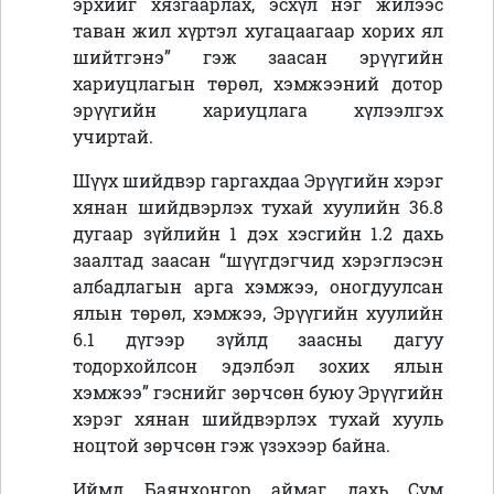
эрхийг хязгаарлах, эсхүл нэг жилээс
таван жил хүртэл хугацаагаар хорих ял
шийтгэнэ” гэж заасан эрүүгийн
хариуцлагын төрөл, хэмжээний дотор
эрүүгийн хариуцлага хүлээлгэх
учиртай.
Шүүх шийдвэр гаргахдаа Эрүүгийн хэрэг
хянан шийдвэрлэх тухай хуулийн 36.8
дугаар зүйлийн 1 дэх хэсгийн 1.2 дахь
заалтад заасан “шүүгдэгчид хэрэглэсэн
албадлагын арга хэмжээ, оногдуулсан
ялын төрөл, хэмжээ, Эрүүгийн хуулийн
6.1 дүгээр зүйлд заасны дагуу
тодорхойлсон эдэлбэл зохих ялын
хэмжээ” гэснийг зөрчсөн буюу Эрүүгийн
хэрэг хянан шийдвэрлэх тухай хууль
ноцтой зөрчсөн гэж үзэхээр байна.
Иймд Баянхонгор аймаг дахь Сум