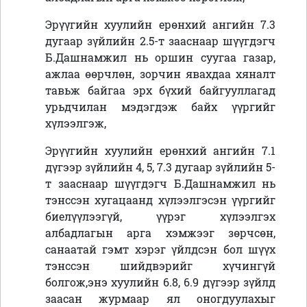
Эрүүгийн хуулийн ерөнхий ангийн 7.3
дугаар зүйлийн 2.5-т зааснаар шүүгдэгч
Б.Дашнамжил нь оршин суугаа газар,
ажлаа өөрчлөн, зорчин явахдаа хяналт
тавьж байгаа эрх бүхий байгууллагад
урьдчилан мэдэгдэж байх үүргийг
хүлээлгэж,
Эрүүгийн хуулийн ерөнхий ангийн 7.1
дүгээр зүйлийн 4, 5, 7.3 дугаар зүйлийн 5-
т зааснаар шүүгдэгч Б.Дашнамжил нь
тэнссэн хугацаанд хүлээлгэсэн үүргийг
биелүүлээгүй, үүрэг хүлээлгэх
албадлагын арга хэмжээг зөрчсөн,
санаатай гэмт хэрэг үйлдсэн бол шүүх
тэнссэн шийдвэрийг хүчингүй
болгож,энэ хуулийн 6.8, 6.9 дүгээр зүйлд
заасан журмаар ял оногдуулахыг