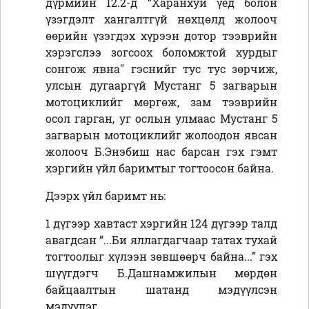
дүрмийн 12.2-д “Харанхуй үед болон
үзэгдэлт хангалтгүй нөхцөлд жолооч
өөрийн үзэгдэх хүрээн дотор тээврийн
хэрэгслээ зогсоох боломжтой хурдыг
сонгож явна" гэснийг тус тус зөрчиж,
улсын дугааргүй Мустанг 5 загварын
мотоциклийг мөргөж, зам тээврийн
осол гарган, уг ослын улмаас Мустанг 5
загварын мотоциклийг жолоодон явсан
жолооч Б.Энэбиш нас барсан гэх гэмт
хэргийн үйл баримтыг тогтоосон байна.
Дээрх үйл баримт нь:
1 дүгээр хавтаст хэргийн 124 дүгээр талд
авагдсан “
...Би яллагдагчаар татах тухай
тогтоолыг хүлээн зөвшөөрч байна...” гэх
шүүгдэгч Б.Дашнамжилын
мөрдөн
байцаалтын шатанд мэдүүлсэн
мэдүүлэг,