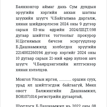
Баянхонгор аймаг дахь Сум дундын
эрүүгийн хэргийн анхан шатны
шүүхийн шүүгч Ч.Байгалмаа даргалж,
хянан шийдвэрлэсэн 2024 оны 9 дүгээр
сарын 03-ны өдрийн 2024/ШЦТ/198
дугаар шийтгэх тогтоолыг прокурор
Н.Цогнямын бичсэн эсэргүүцлээр
Б.Дашнамжилд холбогдох эрүүгийн
2214002260194 дүгээр хэргийг 2024 оны
10 дугаар сарын 21-ний өдөр хүлээн авч
шүүгч Ч.Баярцэнгэлийн илтгэснээр
хянан хэлэлцэв.
Монгол Улсын иргэн, ............. оршин суух,
урьд ял шийтгэгдэж байгаагүй, Мөнх
овогт Балжингийн Дашнамжил,
ВО81071014 регистрийн дугаартай,
Шүүгдэгч
Б.Дашнамжил нь 2022 оны 08