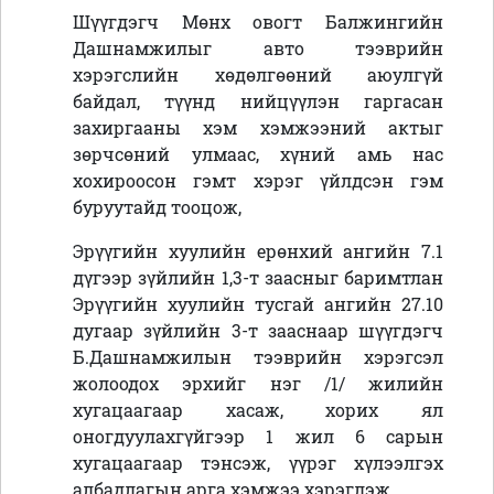
Шүүгдэгч
Мөнх овогт Балжингийн
Дашнамжилыг
авто тээврийн
хэрэгслийн хөдөлгөөний аюулгүй
байдал, түүнд нийцүүлэн гаргасан
захиргааны хэм хэмжээний актыг
зөрчсөний улмаас, хүний амь нас
хохироосон гэмт хэрэг үйлдсэн гэм
буруутайд тооцож,
Эрүүгийн хуулийн ерөнхий ангийн 7.1
дүгээр зүйлийн 1,3-т заасныг баримтлан
Эрүүгийн хуулийн тусгай ангийн 27.10
дугаар зүйлийн 3-т зааснаар шүүгдэгч
Б.Дашнамжилын тээврийн хэрэгсэл
жолоодох эрхийг нэг /1/ жилийн
хугацаагаар хасаж
, хорих ял
оногдуулахгүйгээр 1 жил 6 сарын
хугацаагаар тэнсэж, үүрэг хүлээлгэх
албадлагын арга хэмжээ хэрэглэж,