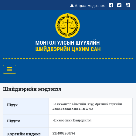
Алдаа мэдээлэх
Шийдвэрийн мэдээлэл
Шүүх
Баянхонгор аймгийн Эрүү, Иргэний хэргийн
давж заалдах шатны шүүх
Шүүгч
Чойжоогийн Баярцэнгэл
Хэргийн индекс
2214002260194