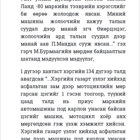
Ланд -80 маркийн тээврийн хэрэгслийг
би өөрөө жолоодож явсан. Миний
машины жолоочийн хажуу талын
суудал дээр манай эгч Өнөрцэцэг,
жолоочийн ард талын суудал дээр
манай аав П.Мандах сууж явсан...” гэх
гэрч М.Бурмаагийн мөрдөн байцаалтын
шатанд мэдүүлсэн мэдүүлэг,
1 дүгээр хавтаст хэргийн 134 дүгээр талд
авагдсан “...Хэргийн газарт үзлэг хийхэд
асфальтан зам дээр мотоциклийн мөр
гарсан цэгийг 1 гэсэн тоогоор, түүний
цаад талд нь приус маркийн
автомашины под карлон унасан байсан
цэгийг машин, мотоцикл хоёр анх
мөргөлдсөн гэж үзэж хэмжилт хийсэн.
Хэргийн газарт үзлэг хийхэд асфальтан
зам дээр машины под карлон унасан