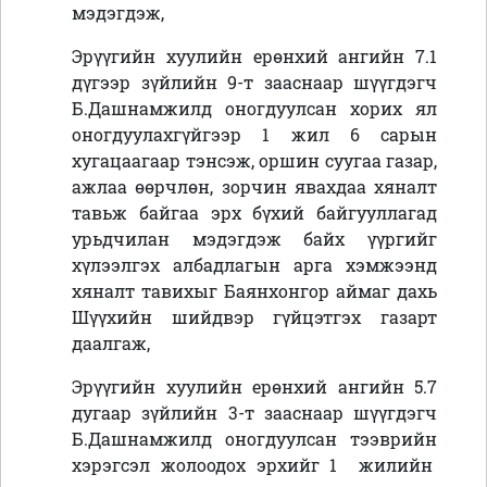
мэдэгдэж,
Эрүүгийн хуулийн ерөнхий ангийн 7.1
дүгээр зүйлийн 9-т зааснаар шүүгдэгч
Б.Дашнамжилд оногдуулсан хорих ял
оногдуулахгүйгээр 1 жил 6 сарын
хугацаагаар тэнсэж, оршин суугаа газар,
ажлаа өөрчлөн, зорчин явахдаа хяналт
тавьж байгаа эрх бүхий байгууллагад
урьдчилан мэдэгдэж байх үүргийг
хүлээлгэх албадлагын арга хэмжээнд
хяналт тавихыг Баянхонгор аймаг дахь
Шүүхийн шийдвэр гүйцэтгэх газарт
даалгаж,
Эрүүгийн хуулийн ерөнхий ангийн 5.7
дугаар зүйлийн 3-т зааснаар шүүгдэгч
Б.Дашнамжилд оногдуулсан тээврийн
хэрэгсэл жолоодох эрхийг 1 жилийн