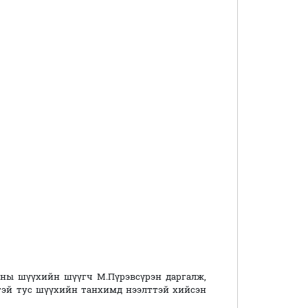
ны шүүхийн шүүгч М.Пүрэвсүрэн даргалж,
нтэй тус шүүхийн танхимд нээлттэй хийсэн