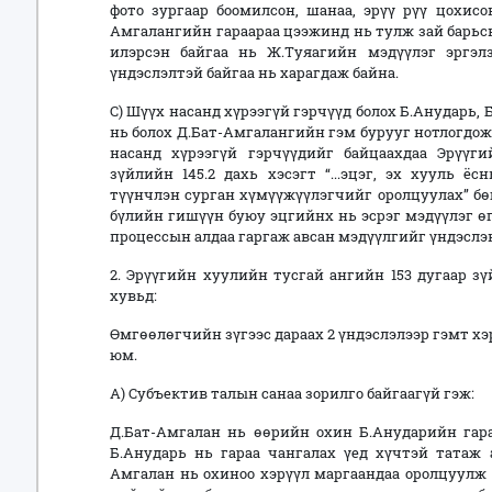
фото зургаар боомилсон, шанаа, эрүү рүү цохис
Амгалангийн гараараа цээжинд нь тулж зай барьс
илэрсэн байгаа нь Ж.Туяагийн мэдүүлэг эргэлз
үндэслэлтэй байгаа нь харагдаж байна.
C) Шүүх насанд хүрээгүй гэрчүүд болох Б.Анударь, 
нь болох Д.Бат-Амгалангийн гэм бурууг нотлогдож
насанд хүрээгүй гэрчүүдийг байцаахдаа Эрүүг
зүйлийн 145.2 дахь хэсэгт “...эцэг, эх хууль ё
түүнчлэн сурган хүмүүжүүлэгчийг оролцуулах” бөг
бүлийн гишүүн буюу эцгийнх нь эсрэг мэдүүлэг өг
процессын алдаа гаргаж авсан мэдүүлгийг үндэслэн
2. Эрүүгийн хуулийн тусгай ангийн 153 дугаар зү
хувьд:
Өмгөөлөгчийн зүгээс дараах 2 үндэслэлээр гэмт хэ
юм.
А) Субъектив талын санаа зорилго байгаагүй гэж:
Д.Бат-Амгалан нь өөрийн охин Б.Анударийн гара
Б.Анударь нь гараа чангалах үед хүчтэй татаж 
Амгалан нь охиноо хэрүүл маргаандаа оролцуулж 