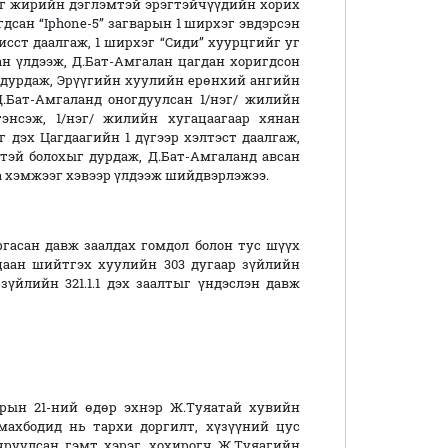
ыг жирийн дэглэмтэй эрэгтэйчүүдийн хорих
дсан “Iphone-5” загварын 1 ширхэг эвдэрсэн
сст даалгаж, 1 ширхэг “Сиди” хуурцгийг уг
ан үлдээж, Д.Бат-Амгалан цагдан хоригдсон
с дурдаж, Эрүүгийн хуулийн ерөнхий ангийн
р Д.Бат-Амгаланд оногдуулсан 1/нэг/ жилийн
энсэж, 1/нэг/ жилийн хугацаагаар хянан
г дэх Цагдаагийн 1 дүгээр хэлтэст даалгаж,
тэй болохыг дурдаж, Д.Бат-Амгаланд авсан
га хэмжээг хэвээр үлдээж шийдвэрлэжээ.
гасан давж заалдах гомдол болон тус шүүх
айцаан шийтгэх хуулийн 303 дугаар зүйлийн
зүйлийн 321.1.1 дэх заалтыг үндэслэн давж
сарын 21-ний өдөр эхнэр Ж.Туяатай хувийн
ахбодид нь тархи доргилт, хүзүүний цус
чруулсан гэмт хэрэг, хохирогч Ж.Туяагийн