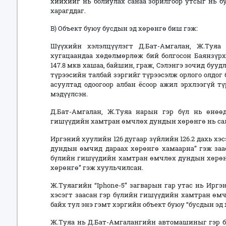
хийхийг нь болиулах санаа зорилгоор утсыг нь б
харагддаг.
B) Объект буюу бусдын эд хөрөнгө биш гэж:
Шүүхийн хэлэлцүүлэгт Д.Бат-Амгалан, Ж.Туя
хугацаандаа хөдөлмөрлөж бий болгосон Баянзүрх 
147.8 мкв хашаа, байшин, граж, Сэлэнгэ зочид бууд
түрээсийн талбай зэргийг түрээсэлж орлого олдог
асуултад одоогоор албан ёсоор ажил эрхлээгүй т
мэдүүлсэн.
Д.Бат-Амгалан, Ж.Туяа нарын гэр бүл нь өнөөд
гишүүдийн хамтран өмчлөх дундын хөрөнгө нь сал
Иргэний хуулийн 126 дугаар зүйлийн 126.2 дахь х
дундын өмчид дараах хөрөнгө хамаарна” гэж зааса
бүлийн гишүүдийн хамтран өмчлөх дундын хөрөнг
хөрөнгө” гэж хуульчилсан.
Ж.Туяагийн “Iphone-5” загварын гар утас нь Иргэн
хэсэгт заасан гэр бүлийн гишүүдийн хамтран өмч
байх тул энэ гэмт хэргийн объект буюу “бусдын эд
Ж.Туяа нь Д.Бат-Амгалангийн автомашиныг гэр 