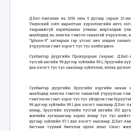
Д.Бат-Амгалан нь 2016 оны 5 дугаар сарын 21-ни
Үндэсний соёл амралтын хүрээлэнгийн авто зог
таарамжгүй харилцааны улмаас маргалдаж ул
махбодид нь хөнгөн гэмтэл санаатай учруулсан, 
“Iphone-5” загварын гар утсыг авч шидэн санаат
учруулсан гэмт хэрэгт тус тус холбогджээ.
Сүхбаатар дүүргийн Прокурорын газраас: Д.Бат
тусгай ангийн 99 дүгээр зүйлийн 99.1, Эрүүгийн ху
дэх хэсэгт тус тус зааснаар зүйлчлэн, яллах дүгн
Сүхбаатар дүүргийн Эрүүгийн хэргийн анхан 
махбодид хөнгөн гэмтэл санаатай учруулсан гэмт
гэмтээсэн гэмт хэрэг тус тус үйлдсэн гэм буруут
99 дүгээр зүйлийн 99.1 дэх хэсэгт зааснаар Д.Бат-
ялаар, Эрүүгийн хуулийн тусгай ангийн 153 дугаа
жилийн хугацаагаар хорих ялаар тус тус шийтг
дугаар зүйлийн 57.1 дэх хэсэгт зааснаар Д.Бат-А
багтаан түүний биечлэн эдлэх ялыг 1/нэг/ жил