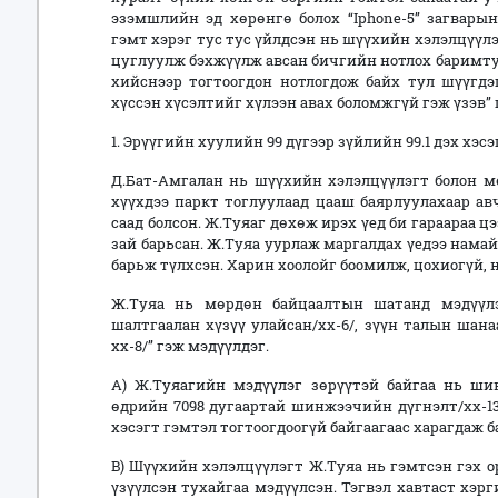
эзэмшлийн эд хөрөнгө болох “Iphone-5” загвары
гэмт хэрэг тус тус үйлдсэн нь шүүхийн хэлэлцүүл
цуглуулж бэхжүүлж авсан бичгийн нотлох баримт
хийснээр тогтоогдон нотлогдож байх тул шүүгд
хүссэн хүсэлтийг хүлээн авах боломжгүй гэж үзэв” 
1. Эрүүгийн хуулийн 99 дүгээр зүйлийн 99.1 дэх хэс
Д.Бат-Амгалан нь шүүхийн хэлэлцүүлэгт болон м
хүүхдээ паркт тоглуулаад цааш баярлуулахаар ав
саад болсон. Ж.Туяаг дөхөж ирэх үед би гараараа 
зай барьсан. Ж.Туяа уурлаж маргалдах үедээ намай
барьж түлхсэн. Харин хоолойг боомилж, цохиогүй, 
Ж.Туяа нь мөрдөн байцаалтын шатанд мэдүүлэ
шалтгаалан хүзүү улайсан/хх-6/, зүүн талын шанаа
хх-8/” гэж мэдүүлдэг.
А) Ж.Туяагийн мэдүүлэг зөрүүтэй байгаа нь ши
өдрийн 7098 дугаартай шинжээчийн дүгнэлт/хх-13/
хэсэгт гэмтэл тогтоогдоогүй байгаагаас харагдаж б
B) Шүүхийн хэлэлцүүлэгт Ж.Туяа нь гэмтсэн гэх 
үзүүлсэн тухайгаа мэдүүлсэн. Тэгвэл хавтаст хэр