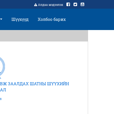
Алдаа мэдээлэх
Шүүхүүд
Холбоо барих
АВЖ ЗААЛДАХ ШАТНЫ ШҮҮХИЙН
АЛ
8