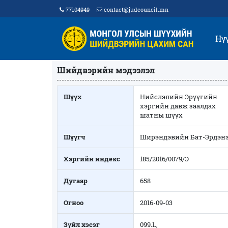
77104949
contact@judcouncil.mn
Нү
Шийдвэрийн мэдээлэл
Шүүх
Нийслэлийн Эрүүгийн
хэргийн давж заалдах
шатны шүүх
Шүүгч
Ширэндэвийн Бат-Эрдэн
Хэргийн индекс
185/2016/0079/Э
Дугаар
658
Огноо
2016-09-03
Зүйл хэсэг
099.1.,