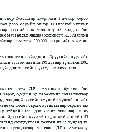
й өдөр Сүхбаатар дүүргийн 1 дүгээр хороо,
соол дээр өөрийн эхнэр Ж.Туяатай хувийн
маар түүний эрх чөлөөнд нь халдаж бие
мөн маргалдах явцдаа хохирогч Ж.Туяагийн
айгаар гэмтээж, 190.000 төгрөгийн хохирол
-Амгалангийн үйлдлийг Эрүүгийн хуулийн
улийн тусгай ангийн 153 дугаар зүйлийн 153.1
элт үйлдэж хэргийг шүүхэд шилжүүлжээ.
шатны шүүх: Д.Бат-Амгаланг бусдын бие
 хэрэг, бусдын эд хөрөнгийг санаатайгаар
айд тооцож, Эрүүгийн хуулийн тусгай ангийн
Амгаланг 1/нэг/ сарын хугацаагаар баривчлах
р зүйлийн 153.1 дэх хэсэгт зааснаар 1/нэг/
эж, Эрүүгийн хуулийн ерөнхий ангийн 57
мгаланд оногдуулсан хөнгөн ялыг хүндэд нь
ийн хугацаагаар тогтоон, Д.Бат-Амгаланд