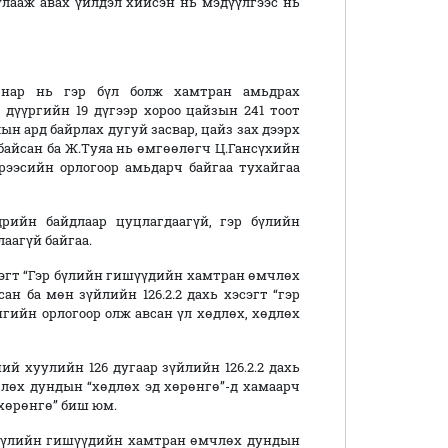
улааж авах үйлдэл хийсэн нь мэдүүлгээс нь
а нар нь гэр бүл болж хамтран амьдрах
дүүргийн 19 дүгээр хороо цайзын 241 тоот
лын ард байрлах дугуй засвар, цайз зах дээрх
 байсан ба Ж.Туяа нь өмгөөлөгч Ц.Гансүхийн
үрээсийн орлогоор амьдарч байгаа тухайгаа
рийн байдлаар цуцлагдаагүй, гэр бүлийн
аагүй байгаа.
эсэгт “Гэр бүлийн гишүүдийн хамтран өмчлөх
н ба мөн зүйлийн 126.2.2 дахь хэсэгт “гэр
ийн орлогоор олж авсан үл хөдлөх, хөдлөх
ий хуулийн 126 дугаар зүйлийн 126.2.2 дахь
лөх дундын “хөдлөх эд хөрөнгө”-д хамаарч
 хөрөнгө” биш юм.
бүлийн гишүүдийн хамтран өмчлөх дундын