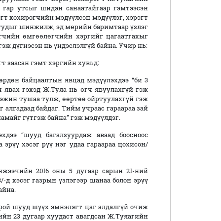
н гар утсыг шидэн санаатайгаар гэмтээсэн
эгт хохирогчийн мэдүүлсэн мэдүүлэг, хэрэгт
уудыг шинжилж, эд мөрийн баримтаар үзлэг
эгчийн өмгөөлөгчийн хэргийг цагаатгахыг
гэж дүгнэсэн нь үндэслэлгүй байна. Учир нь:
эгт заасан гэмт хэргийн хувьд:
өрдөн байцаалтын явцад мэдүүлэхдээ “би 3
ч явах гэхэд Ж.Туяа нь өгч явуулахгүй гэж
цээжин тушаа тулж, өөртөө ойртуулахгүй гэж
г алгадаад байдаг. Тийм учраас гараараа зай
намайг гүтгэж байна” гэж мэдүүлдэг.
хдээ “шууд багалзуурдаж аваад боосноос
 эрүү хэсэг рүү нэг удаа гараараа цохисон/
нжээчийн 2016 оны 5 дугаар сарын 21-ний
-д хэсэг газрын үзлэгээр шанаа болон эрүү
айна.
орой шууд шүүх эмнэлэгт цаг алдалгүй очиж
гийн 23 дугаар хуудаст авагдсан Ж.Туяагийн