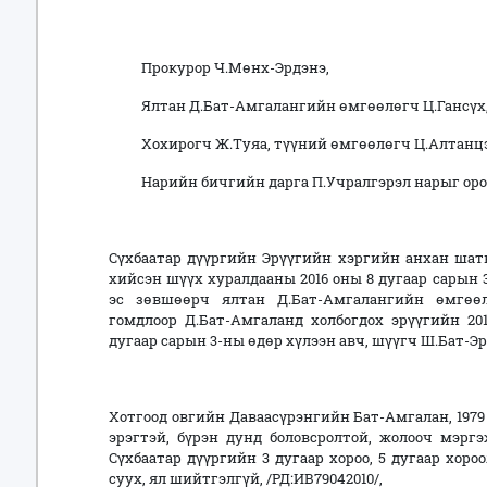
Прокурор Ч.Мөнх-Эрдэнэ,
Ялтан Д.Бат-Амгалангийн өмгөөлөгч Ц.Гансүх
Хохирогч Ж.Туяа, түүний өмгөөлөгч Ц.Алтанцэ
Нарийн бичгийн дарга П.Учралгэрэл нарыг оро
Сүхбаатар дүүргийн Эрүүгийн хэргийн анхан ша
хийсэн шүүх хуралдааны 2016 оны 8 дугаар сарын 
эс зөвшөөрч ялтан Д.Бат-Амгалангийн өмгөөл
гомдлоор Д.Бат-Амгаланд холбогдох эрүүгийн 201
дугаар сарын 3-ны өдөр хүлээн авч, шүүгч Ш.Бат-Э
Хотгоод овгийн Даваасүрэнгийн Бат-Амгалан, 1979 
эрэгтэй, бүрэн дунд боловсролтой, жолооч мэргэ
Сүхбаатар дүүргийн 3 дугаар хороо, 5 дугаар хор
суух, ял шийтгэлгүй, /РД:ИВ79042010/,