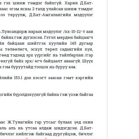
он гэх шинж тэмдэг байхгүй. Харин Д.Бат-
наас эгэм ясны 2 талд улайсан шинж тэмдэг
ээ төрүүлж, Д.Бат-Амгалангийн мэдүүлэг
Б.Лувсандорж нарын мэдүүлэг /хх-10-11/-т аав
 байна гэж дүгнэсэн. Гэтэл мөрдөн байцаагч
ийн байцаан шийтгэх хуулийн 145 дугаар
сны төлөөлөгч, эсхүл төрөл садангийн хүн,
өөд тэдэнд эрх үүргийг нь тайлбарлан /гэр
өхгүй байх эрх/ өгч байцаалт аваагүй. Шүүх
 гэм буруутайд тооцох нь буруу юм.
йлийн 153.1 дэх хэсэгт заасан гэмт хэргийн
ргийн бүрэлдэхүүнгүй байна гэж үзэж байгаа
ас Ж.Туяагийн гар утсыг булаах үед охин
аль аль нь утсаа алдаж шидэгдсэн. Д.Бат-
бичлэг хийлгэж байгаад дургүйцэж, бичлэг