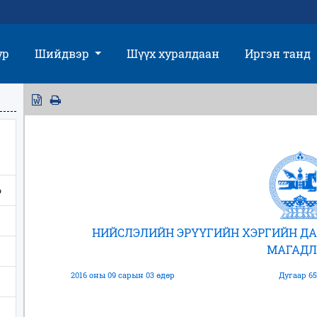
үр
Шийдвэр
Шүүх хуралдаан
Иргэн танд
э
НИЙСЛЭЛИЙН ЭРҮҮГИЙН ХЭРГИЙН Д
МАГАДЛ
2016 оны 09 сарын 03 өдөр
Дугаар 65