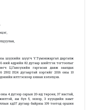
,
цэг,
лцуулан,
тны шүүхийн шүүгч Ү.Түмэнжаргал даргалж
31-ний өдрийн 82 дугаар шийтгэх тогтоолыг
өгч Ц.Гансүхийн гаргасан давж заалдах
6 2502 1524 дугаартай хэргийг 2016 оны 10
рдэнийн илтгэснээр хянан хэлэлцэв.
оны 4 дүгээр сарын 20-нд төрсөн, 37 настай,
жилтэй, ам бүл 5, эхнэр, 3 хүүхдийн хамт
ооллын хд37 дугаар байрны 109 тоотод оршин