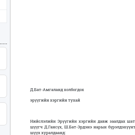
Д.Бат-Амгаланд холбогдох
эрүүгийн хэргийн тухай
Нийслэлийн Эрүүгийн хэргийн давж заалдах шат
шүүгч Д.Гансүх, Ш.Бат-Эрдэнэ нарын бүрэлдэхүү
шүүх хуралдаанд: