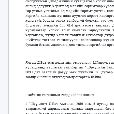
оногдуулсан 1/нэг/ жилийн хугацаагаар хорих ял
ангид эдлүүлж, хэрэгт эд мөрийн баримтаар хурааг
гар утсыг устгахыг эд мөрийн баримт устгах коми
хэргийг хадгалах хугацаа дуустал хэрэгт хавсарг
хоноггүй, бусдад төлөх төлбөргүй болохыг тус ту
61 дүгээр зүйлийн 61.1, 61.4 дэх хэсэгт зааснаа
хугацаагаар хорих ялыг биечлэн эдлүүлэхгүй т
харгалзаж, түүнд хяналт тавихыг Сүхбаатар дүүрэ
шийтгэх тогтоол танилцуулан сонсгосноор хүчин
бусдын батлан даалтад өгсөн таслан сэргийлэх ар
Ялтан Д.Бат-Амгалангийн өмгөөлөгч Ц.Гансүх гар
хуралдаанд гаргасан тайлбартаа: “...Эрүүгийн б
303.1 дэх заалтын дагуу мөн хуулийн 321 дугаар 
заалдах шатны шүүхэд гомдол гаргаж байна.
Шийтгэх тогтоолын тодорхойлох хэсэгт:
1. “Шүүгдэгч Д.Бат-Амгалан 2016 оны 5 дугаар 
таарамжгүй харилцааны улмаас маргалдан бие м
хуралт бүхий хөнгөн зэргийн гэмтэл санаатай у