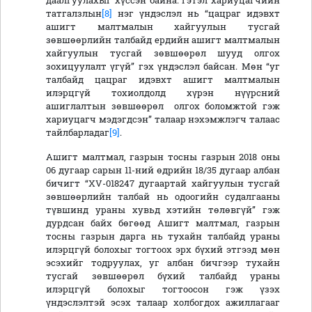
даалгуулахыг хүссэн байна. Гэтэл хариуцагчийн
татгалзлын
[8]
нэг үндэслэл нь “цацраг идэвхт
ашигт малтмалын хайгуулын тусгай
зөвшөөрлийн талбайд ердийн ашигт малтмалын
хайгуулын тусгай зөвшөөрөл шууд олгох
зохицуулалт үгүй” гэх үндэслэл байсан. Мөн “уг
талбайд цацраг идэвхт ашигт малтмалын
илэрцгүй тохиолдолд хүрэн нүүрсний
ашиглалтын зөвшөөрөл олгох боломжтой гэж
хариуцагч мэдэгдсэн” талаар нэхэмжлэгч талаас
тайлбарладаг
[9]
.
Ашигт малтмал, газрын тосны газрын 2018 оны
06 дугаар сарын 11-ний өдрийн 18/35 дугаар албан
бичигт “XV-018247 дугаартай хайгуулын тусгай
зөвшөөрлийн талбай нь одоогийн судалгааны
түвшинд ураны хувьд хэтийн төлөвгүй” гэж
дурдсан байх бөгөөд Ашигт малтмал, газрын
тосны газрын дарга нь тухайн талбайд ураны
илэрцгүй болохыг тогтоох эрх бүхий этгээд мөн
эсэхийг тодруулах, уг албан бичгээр тухайн
тусгай зөвшөөрөл бүхий талбайд ураны
илэрцгүй болохыг тогтоосон гэж үзэх
үндэслэлтэй эсэх талаар холбогдох ажиллагааг