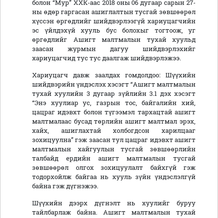
болон “Мур” ХХК-аас 2018 оны 06 дугаар сарын 27-
ны өдөр гаргасан ашиглалтын тусгай зөвшөөрөл
хүссэн өргөдлийг шийдвэрлээгүй хариуцагчийн
эс үйлдэхүй хууль бус болохыг тогтоож, уг
өргөдлийг Ашигт малтмалын тухай хуульд
заасан журмын дагуу шийдвэрлэхийг
хариуцагчид тус тус даалгаж шийдвэрлэжээ.
Хариуцагч давж заалдах гомдолдоо: Шүүхийн
шийдвэрийн үндэслэх хэсэгт “Ашигт малтмалын
тухай хуулийн 3 дугаар зүйлийн 3.1 дэх хэсэгт
“Энэ хуулиар ус, газрын тос, байгалийн хий,
цацраг идэвхт болон түгээмэл тархацтай ашигт
малтмалаас бусад төрлийн ашигт малтмал эрэх,
хайх, ашиглахтай холбогдсон харилцааг
зохицуулна” гэж заасан тул цацраг идэвхт ашигт
малтмалын хайгуулын тусгай зөвшөөрлийн
талбайд ердийн ашигт малтмалын тусгай
зөвшөөрөл олгох зохицуулалт байхгүй гэж
тодорхойлж байгаа нь хууль зүйн үндэслэлгүй
байна гэж дүгнэжээ.
Шүүхийн дээрх дүгнэлт нь хуулийг буруу
тайлбарлаж байна. Ашигт малтмалын тухай