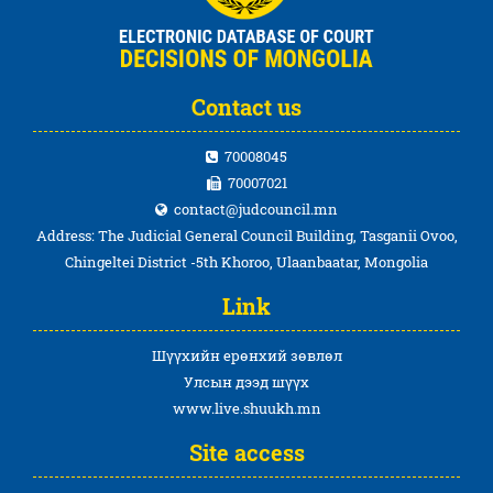
Contact us
70008045
70007021
contact@judcouncil.mn
Address: The Judicial General Council Building, Tasganii Ovoo,
Chingeltei District -5th Khoroo, Ulaanbaatar, Mongolia
Link
Шүүхийн ерөнхий зөвлөл
Улсын дээд шүүх
www.live.shuukh.mn
Site access