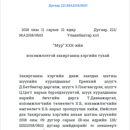
Дугаар 221/МА2018/0603
2018 оны 11 сарын 21 өдөр Дугаар 221/
МА2018/0603 Улаанбаатар хот
“Мур” ХХК-ийн
нэхэмжлэлтэй захиргааны хэргийн тухай
Захиргааны хэргийн давж заалдах шатны
шүүхийн хуралдааныг Ерөнхий шүүгч
Д.Батбаатар даргалж, шүүгч Э.Лхагвасүрэн, шүүгч
Ц.Цогт нарын бүрэлдэхүүнтэй, шүүх хуралдааны
нарийн бичгийн дарга Т.Даваажаргал,
нэхэмжлэгчийн төлөөлөгч Х.Б, нэхэмжлэгчийн
өмгөөлөгч Б.Б нарыг оролцуулан хийж, Нийслэл
дэх Захиргааны хэргийн анхан шатны шүүхийн
2018 оны 09 дүгээр сарын 28-ны өдрийн 128/
ШШ2018/0602 дугаар шийдвэрийг эс зөвшөөрч