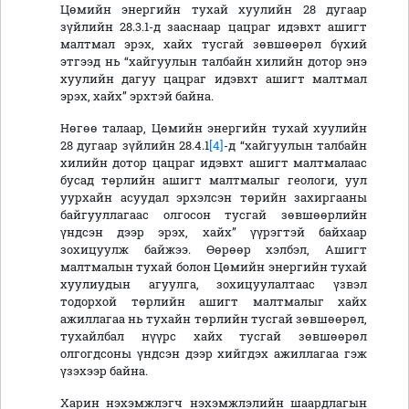
Цөмийн энергийн тухай хуулийн 28 дугаар
зүйлийн 28.3.1-д зааснаар цацраг идэвхт ашигт
малтмал эрэх, хайх тусгай зөвшөөрөл бүхий
этгээд нь “хайгуулын талбайн хилийн дотор энэ
хуулийн дагуу цацраг идэвхт ашигт малтмал
эрэх, хайх” эрхтэй байна.
Нөгөө талаар, Цөмийн энергийн тухай хуулийн
28 дугаар зүйлийн 28.4.1
[4]
-д “хайгуулын талбайн
хилийн дотор цацраг идэвхт ашигт малтмалаас
бусад төрлийн ашигт малтмалыг геологи, уул
уурхайн асуудал эрхэлсэн төрийн захиргааны
байгууллагаас олгосон тусгай зөвшөөрлийн
үндсэн дээр эрэх, хайх” үүрэгтэй байхаар
зохицуулж байжээ. Өөрөөр хэлбэл, Ашигт
малтмалын тухай болон Цөмийн энергийн тухай
хуулиудын агуулга, зохицуулалтаас үзвэл
тодорхой төрлийн ашигт малтмалыг хайх
ажиллагаа нь тухайн төрлийн тусгай зөвшөөрөл,
тухайлбал нүүрс хайх тусгай зөвшөөрөл
олгогдсоны үндсэн дээр хийгдэх ажиллагаа гэж
үзэхээр байна.
Харин нэхэмжлэгч нэхэмжлэлийн шаардлагын