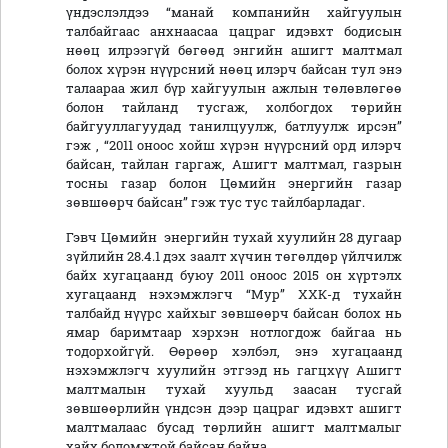
үндэслэлдээ “манай компанийн хайгуулын
талбайгаас анхнаасаа цацраг идэвхт бодисын
нөөц илрээгүй бөгөөд энгийн ашигт малтмал
болох хүрэн нүүрсний нөөц илэрч байсан тул энэ
талаараа жил бүр хайгуулын ажлын төлөвлөгөө
болон тайланд тусгаж, холбогдох төрийн
байгууллагуудад танилцуулж, батлуулж ирсэн”
гэж , “2011 оноос хойш хүрэн нүүрсний орд илэрч
байсан, тайлан гаргаж, Ашигт малтмал, газрын
тосны газар болон Цөмийн энергийн газар
зөвшөөрч байсан” гэж тус тус тайлбарладаг.
Гэвч Цөмийн энергийн тухай хуулийн 28 дугаар
зүйлийн 28.4.1 дэх заалт хүчин төгөлдөр үйлчилж
байх хугацаанд буюу 2011 оноос 2015 он хүртэлх
хугацаанд нэхэмжлэгч “Мур” ХХК-д тухайн
талбайд нүүрс хайхыг зөвшөөрч байсан болох нь
ямар баримтаар хэрхэн нотлогдож байгаа нь
тодорхойгүй. Өөрөөр хэлбэл, энэ хугацаанд
нэхэмжлэгч хуулийн этгээд нь гагцхүү Ашигт
малтмалын тухай хуульд заасан тусгай
зөвшөөрлийн үндсэн дээр цацраг идэвхт ашигт
малтмалаас бусад төрлийн ашигт малтмалыг
хайх боломжтой байсан байна.