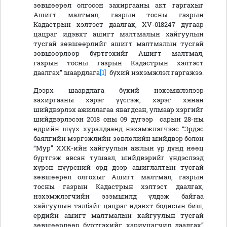
зөвшөөрөл олгосон захиргааны акт гаргахыг
Ашигт малтмал, газрын тосны газрын
Кадастрын хэлтэст даалгах, XV-018247 дугаар
цацраг идэвхт ашигт малтмалын хайгуулын
тусгай зөвшөөрлийг ашигт малтмалын тусгай
зөвшөөрлөөр бүртгэхийг Ашигт малтмал,
газрын тосны газрын Кадастрын хэлтэст
даалгах” шаардлага
[1]
бүхий нэхэмжлэл гаргажээ.
Дээрх шаардлага бүхий нэхэмжлэлээр
захиргааны хэрэг үүсгэж, хэрэг хянан
шийдвэрлэх ажиллагаа явагдсан, улмаар хэргийг
шийдвэрлэсэн 2018 оны 09 дүгээр сарын 28-ны
өдрийн шүүх хуралдаанд нэхэмжлэгчээс “Эрдэс
баялгийн мэргэжлийн зөвлөлийн шийдвэр болон
“Мур” ХХК-ийн хайгуулын ажлын үр дүнд нөөц
бүртгэж авсан тушаал, шийдвэрийг үндэслээд
хүрэн нүүрсний орд дээр ашиглалтын тусгай
зөвшөөрөл олгохыг Ашигт малтмал, газрын
тосны газрын Кадастрын хэлтэст даалгах,
нэхэмжлэгчийн эзэмшилд үлдэж байгаа
хайгуулын талбайг цацраг идэвхт бодисын биш,
ердийн ашигт малтмалын хайгуулын тусгай
зөвшөөрлөөр бүртгэхийг хариуцагчид даалгах”