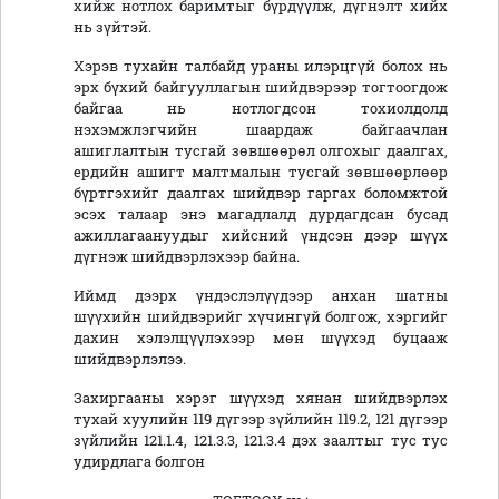
хийж нотлох баримтыг бүрдүүлж, дүгнэлт хийх
нь зүйтэй.
Хэрэв тухайн талбайд ураны илэрцгүй болох нь
эрх бүхий байгууллагын шийдвэрээр тогтоогдож
байгаа нь нотлогдсон тохиолдолд
нэхэмжлэгчийн шаардаж байгаачлан
ашиглалтын тусгай зөвшөөрөл олгохыг даалгах,
ердийн ашигт малтмалын тусгай зөвшөөрлөөр
бүртгэхийг даалгах шийдвэр гаргах боломжтой
эсэх талаар энэ магадлалд дурдагдсан бусад
ажиллагаануудыг хийсний үндсэн дээр шүүх
дүгнэж шийдвэрлэхээр байна.
Иймд дээрх үндэслэлүүдээр анхан шатны
шүүхийн шийдвэрийг хүчингүй болгож, хэргийг
дахин хэлэлцүүлэхээр мөн шүүхэд буцааж
шийдвэрлэлээ.
Захиргааны хэрэг шүүхэд хянан шийдвэрлэх
тухай хуулийн 119 дүгээр зүйлийн 119.2, 121 дүгээр
зүйлийн 121.1.4, 121.3.3, 121.3.4 дэх заалтыг тус тус
удирдлага болгон