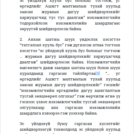
эс үйлдэхүй хууль бус болохыг тогтоож, уг
өргөдлийг Ашигт малтмалын тухай хуульд
заасан журмын дагуу шийдвэрлэхийг
хариуцагчид тус тус даалгаж” нэхэмжлэгчийн
тодорхойлсон нэхэмжлэлийн шаардлагаас
зөрүүтэй шийдвэрлэсэн байна.
2. Анхан шатны шүүх үндэслэх хэсэгтээ
“татгалзал хууль бус” гэж дүгнэсэн атлаа тогтоох
хэсэгтээ “эс үйлдэхүй хууль бус болохыг тогтоож
... журмын дагуу шийдвэрлэхийг хариуцагчид
даалгаж” шийдвэрлэсэн байна. Нэхэмжлэгчийн
өмгөөлөгч давж заалдах шатны шүүх болон шүүх
хуралдаанд гаргасан тайлбартаа
[3]
“... уг
өргөдлийг Ашигт малтмалын тухай хуульд
заасан журмын дагуу шийдвэрлэхийг” гэснийг
“нэхэмжлэгчийн өргөдлийн дагуу ашиглалтын
тусгай зөвшөөрөл олгохыг” гэж өөрчилж өгнө үү
гэснээс үзвэл нэхэмжлэгчийн тусгай зөвшөөрөл
олгуулахаар анх гаргасан нэхэмжлэлийн
шаардлага хэвээрээ гэж үзэхээр байна.
Эс үйлдэхүй буюу гаргасан хүсэлтийг
шийдвэрлээгүй тохиолдолд эс үйлдэхүй хуульд