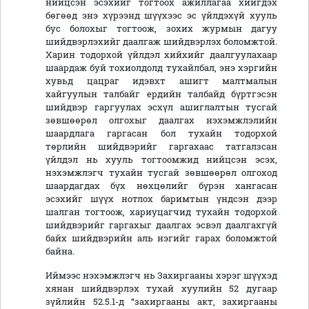
нийцсэн эсэхийг тогтоох ажиллагаа хийгдэх
бөгөөд энэ хүрээнд шүүхээс эс үйлдэхүй хууль
бус болохыг тогтоож, зохих журмын дагуу
шийдвэрлэхийг даалгаж шийдвэрлэх боломжтой.
Харин тодорхой үйлдэл хийхийг даалгуулахаар
шаардаж буй тохиолдолд тухайлбал, энэ хэргийн
хувьд цацраг идэвхт ашигт малтмалын
хайгуулын талбайг ердийн талбайд бүртгэсэн
шийдвэр гаргуулах эсхүл ашиглалтын тусгай
зөвшөөрөл олгохыг даалгах нэхэмжлэлийн
шаардлага гаргасан бол тухайн тодорхой
төрлийн шийдвэрийг гаргахаас татгалзсан
үйлдэл нь хууль тогтоомжид нийцсэн эсэх,
нэхэмжлэгч тухайн тусгай зөвшөөрөл олгоход
шаардагдах бүх нөхцөлийг бүрэн хангасан
эсэхийг шүүх нотлох баримтын үндсэн дээр
шалган тогтоож, хариуцагчид тухайн тодорхой
шийдвэрийг гаргахыг даалгах эсвэл даалгахгүй
байх шийдвэрийн аль нэгийг гарах боломжтой
байна.
Иймээс нэхэмжлэгч нь Захиргааны хэрэг шүүхэд
хянан шийдвэрлэх тухай хуулийн 52 дугаар
зүйлийн 52.5.1-д “захиргааны акт, захиргааны