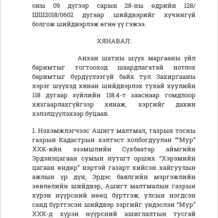
оны 09 дүгээр сарын 28-ны өдрийн 128/
ШШ2018/0602 дугаар шийдвэрийг хүчингүй
болгож шийдвэрлэж өгнө үү гэжээ.
ХЯНАВАЛ:
Анхан шатны шүүх маргааны үйл
баримтыг тогтооход шаардлагатай нотлох
баримтыг бүрдүүлээгүй байх тул Захиргааны
хэрэг шүүхэд хянан шийдвэрлэх тухай хуулийн
118 дугаар зүйлийн 118.4-т зааснаар гомдлоор
хязгаарлахгүйгээр хянаж, хэргийг дахин
хэлэлцүүлэхээр буцаав.
1. Нэхэмжлэгчээс Ашигт малтмал, газрын тосны
газрын Кадастрын хэлтэст холбогдуулан ““Мур”
ХХК-ийн эзэмшлийн Сүхбаатар аймгийн
Эрдэнэцагаан сумын нутагт орших “Хэрэмийн
цагаан өндөр” нэртэй газарт хийсэн хайгуулын
ажлын үр дүн, Эрдэс баялгийн мэргэжлийн
зөвлөлийн шийдвэр, Ашигт малтмалын газрын
хүрэн нүүрсний нөөц бүртгэж, улсын нэгдсэн
санд бүртгэсэн шийдвэр зэргийг үндэслэн “Мур”
ХХК-д хүрэн нүүрсний ашиглалтын тусгай