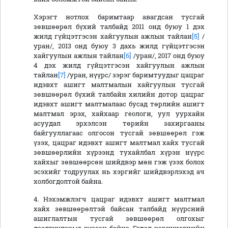
Хэрэгт нотлох баримтаар авагдсан тусгай
зөвшөөрөл бүхий талбайд 2011 онд буюу 1 дэх
жилд гүйцэтгэсэн хайгуулын ажлын тайлан
[5]
/
уран/, 2013 онд буюу 3 дахь жилд гүйцэтгэсэн
хайгуулын ажлын тайлан
[6]
/уран/, 2017 онд буюу
4 дэх жилд гүйцэтгэсэн хайгуулын ажлын
тайлан
[7]
/уран, нүүрс/ зэрэг баримтуудыг цацраг
идэвхт ашигт малтмалын хайгуулын тусгай
зөвшөөрөл бүхий талбайн хилийн дотор цацраг
идэвхт ашигт малтмалаас бусад төрлийн ашигт
малтмал эрэх, хайхаар геологи, уул уурхайн
асуудал эрхэлсэн төрийн захиргааны
байгууллагаас олгосон тусгай зөвшөөрөл гэж
үзэх, цацраг идэвхт ашигт малтмал хайх тусгай
зөвшөөрлийн хүрээнд тухайлбал хүрэн нүүрс
хайхыг зөвшөөрсөн шийдвэр мөн гэж үзэх болох
эсэхийг тодруулах нь хэргийг шийдвэрлэхэд ач
холбогдолтой байна.
4. Нэхэмжлэгч цацраг идэвхт ашигт малтмал
хайх зөвшөөрөлтэй байсан талбайд нүүрсний
ашиглалтын тусгай зөвшөөрөл олгохыг