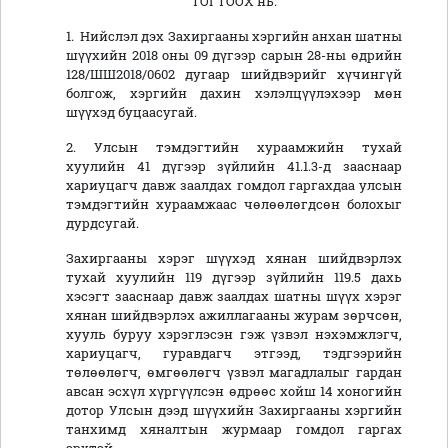
ТОГТООХ нь:
1. Нийслэл дэх Захиргааны хэргийн анхан шатны
шүүхийн 2018 оны 09 дүгээр сарын 28-ны өдрийн
128/ШШ2018/0602 дугаар шийдвэрийг хүчингүй
болгож, хэргийн дахин хэлэлцүүлэхээр мөн
шүүхэд буцаасугай.
2. Улсын тэмдэгтийн хураамжийн тухай
хуулийн 41 дүгээр зүйлийн 41.1.3-д зааснаар
хариуцагч давж заалдах гомдол гаргахдаа улсын
тэмдэгтийн хураамжаас чөлөөлөгдсөн болохыг
дурдсугай.
Захиргааны хэрэг шүүхэд хянан шийдвэрлэх
тухай хуулийн 119 дүгээр зүйлийн 119.5 дахь
хэсэгт зааснаар давж заалдах шатны шүүх хэрэг
хянан шийдвэрлэх ажиллагааны журам зөрчсөн,
хууль буруу хэрэглэсэн гэж үзвэл нэхэмжлэгч,
хариуцагч, гуравдагч этгээд, тэдгээрийн
төлөөлөгч, өмгөөлөгч үзвэл магадлалыг гардан
авсан эсхүл хүргүүлсэн өдрөөс хойш 14 хоногийн
дотор Улсын дээд шүүхийн Захиргааны хэргийн
танхимд хяналтын журмаар гомдол гаргах