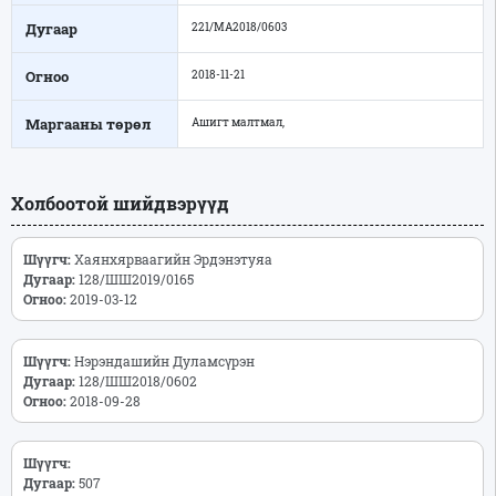
Дугаар
221/МА2018/0603
Огноо
2018-11-21
Маргааны төрөл
Ашигт малтмал,
Холбоотой шийдвэрүүд
Шүүгч:
Хаянхярваагийн Эрдэнэтуяа
Дугаар:
128/ШШ2019/0165
Огноо:
2019-03-12
Шүүгч:
Нэрэндашийн Дуламсүрэн
Дугаар:
128/ШШ2018/0602
Огноо:
2018-09-28
Шүүгч:
Дугаар:
507