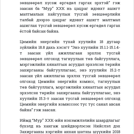
зөвшөөрөл хүсэж өргөдөл гаргах эрхтэй” гэж
заасан ба “Мур” ХХК нь цацраг идэвхт ашигт
малтмалын хайгуулын тусгай зөвшөөрлийн
талбай дээрээ цацраг идэвхт ашигт малтмал
ашиглах тусгай зөвшөөрөл хүсэж өргөдөл гаргах
ёстой байсан байна.
Цөмийн энергийн тухай хуулийн 18 дугаар
зүйлийн 18.8 дахь хэсэгт “Энэ хуулийн 15.1.1-15.1.4-
т заасан үйл ажиллагаан эрхлэх тусгай
зөвшөөрөл олгоход тагнуулын төв байгууллага,
мэргэжлийн хяналтын асуудал эрхэлсэн төрийн
захиргааны байгууллагаас, энэ хуулийн 15.2-т
заасан үйл ажиллагаа эрхлэх тусгай зөвшөөрөл
олгоход Цөмийн энергийн комисс, тагнуулын
төв байгууллага, мэргэжлийн хяналтын асуудал
эрхэлсэн төрийн захиргааны байгууллагаас, энэ
хуулийн 15.3-т заасан тусгай зөвшөөрөл олгоход
Цөмийн энергийн комиссоос тус тус санал авсан
байна” гэж заасан.
Иймд “Мур” ХХК-ийн нэхэмжлэлийн шаардлагыг
бүхэлд нь хангаж шийдвэрлэсэн Нийслэл дэх
Захиргааны хэргийн анхан шатны шүүхийн 2018