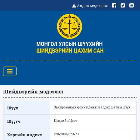
Алдаа мэдээлэх
Шийдвэрийн мэдээлэл
Шүүх
Захиргааны хэргийн давж заалдах шатны шүүх
Шүүгч
Цэндийн Цогт
Хэргийн индекс
128/2018/0732/З