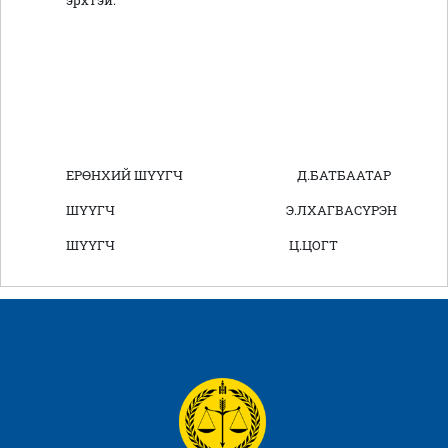
эрхтэй.
ЕРӨНХИЙ ШҮҮГЧ Д.БАТБААТАР
ШҮҮГЧ Э.ЛХАГВАСҮРЭН
ШҮҮГЧ Ц.ЦОГТ