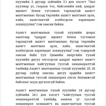
хуулийн 3 дугаар зүйлийн 3.1 дэх хэсэгт “Энэ
хуулиар ус, газрын тос, байгалийн хий, цацраг
идэвхт болон түгээмэл тархацтай ашигт
малтмалаас бусад төрлийн ашигт малтмал эрэх,
хайх, ашиглахтай холбогдсон харилцааг
зохицуулна” гэж заасан байна.
Ашигт малтмалын тухай хуулийн дээрх
заалтаар “цацраг идэвхт болон түгээмэл
тархацтай ашигт малтмалаас бусад төрлийн
ашигт малтмал эрэх, хайх, ашиглахтай
холбогдсон харилцааг зохицуулна” гэж тодорхой
заасан байх тул Цөмийн энергийн тухай
хуулийн дагуу олгогдсон цацраг идэвхт ашигт
малтмалын хайгуулын тусгай зөвшөөрөлтэй
талбайд Ашигт малтмалын тухай хуулийн 25, 26
дугаар зүйлд заасны дагуу ердийн ашигт
малтмалын тусгай зөвшөөрөл олгох боломжгүй
байсныг шүүх дүгнээгүй байна.
Ашигт малтмалын тухай хуулийн 24 дүгээр
зүйлийн 24.1 дэх хэсэгт “хайгуулын тусгай
зөвшөөрөлтэй талбайд зөвхөн уг тусгай
зөвшөөрөл эзэмшигч нь ашиглалтын тусгай