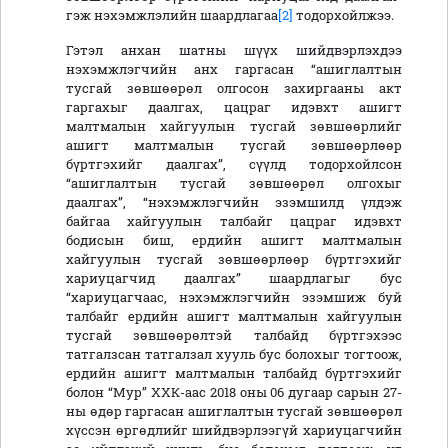
гэж нэхэмжлэлийн шаардлагаа
[2]
тодорхойлжээ.
Гэтэл анхан шатны шүүх шийдвэрлэхдээ
нэхэмжлэгчийн анх гаргасан “ашиглалтын
тусгай зөвшөөрөл олгосон захиргааны акт
гаргахыг даалгах, цацраг идэвхт ашигт
малтмалын хайгуулын тусгай зөвшөөрлийг
ашигт малтмалын тусгай зөвшөөрлөөр
бүртгэхийг даалгах”, сүүлд тодорхойлсон
“ашиглалтын тусгай зөвшөөрөл олгохыг
даалгах”, “нэхэмжлэгчийн эзэмшилд үлдэж
байгаа хайгуулын талбайг цацраг идэвхт
бодисын биш, ердийн ашигт малтмалын
хайгуулын тусгай зөвшөөрлөөр бүртгэхийг
хариуцагчид даалгах” шаардлагыг бус
“хариуцагчаас, нэхэмжлэгчийн эзэмшиж буй
талбайг ердийн ашигт малтмалын хайгуулын
тусгай зөвшөөрөлтэй талбайд бүртгэхээс
татгалзсан татгалзал хууль бус болохыг тогтоож,
ердийн ашигт малтмалын талбайд бүртгэхийг
болон “Мур” ХХК-аас 2018 оны 06 дугаар сарын 27-
ны өдөр гаргасан ашиглалтын тусгай зөвшөөрөл
хүссэн өргөдлийг шийдвэрлээгүй хариуцагчийн