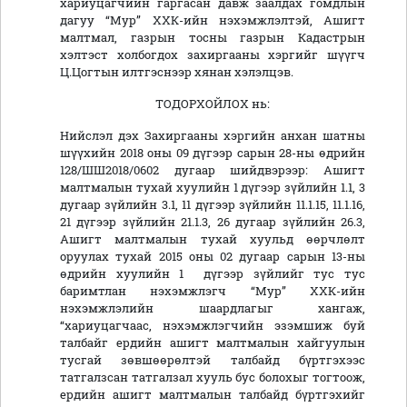
хариуцагчийн гаргасан давж заалдах гомдлын
дагуу “Мур” ХХК-ийн нэхэмжлэлтэй, Ашигт
малтмал, газрын тосны газрын Кадастрын
хэлтэст холбогдох захиргааны хэргийг шүүгч
Ц.Цогтын илтгэснээр хянан хэлэлцэв.
ТОДОРХОЙЛОХ нь:
Нийслэл дэх Захиргааны хэргийн анхан шатны
шүүхийн 2018 оны 09 дүгээр сарын 28-ны өдрийн
128/ШШ2018/0602 дугаар шийдвэрээр: Ашигт
малтмалын тухай хуулийн 1 дүгээр зүйлийн 1.1, 3
дугаар зүйлийн 3.1, 11 дүгээр зүйлийн 11.1.15, 11.1.16,
21 дүгээр зүйлийн 21.1.3, 26 дугаар зүйлийн 26.3,
Ашигт малтмалын тухай хуульд өөрчлөлт
оруулах тухай 2015 оны 02 дугаар сарын 13-ны
өдрийн хуулийн 1 дүгээр зүйлийг тус тус
баримтлан нэхэмжлэгч “Мур” ХХК-ийн
нэхэмжлэлийн шаардлагыг хангаж,
“хариуцагчаас, нэхэмжлэгчийн эзэмшиж буй
талбайг ердийн ашигт малтмалын хайгуулын
тусгай зөвшөөрөлтэй талбайд бүртгэхээс
татгалзсан татгалзал хууль бус болохыг тогтоож,
ердийн ашигт малтмалын талбайд бүртгэхийг