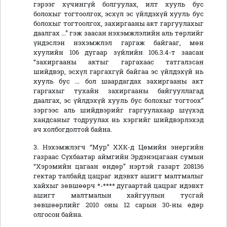
гэрээг хүчингүй болгуулах, илт хууль бус
болохыг тогтоолгох, эсхүл эс үйлдэхүй хууль бус
болохыг тогтоолгох, захиргааны акт гаргуулахыг
даалгах ...” гэж заасан нэхэмжлэлийн аль төрлийг
үндэслэн нэхэмжлэл гаргаж байгааг, мөн
хуулийн 106 дугаар зүйлийн 106.3.4-т заасан
“захиргааны актыг гаргахаас татгалзсан
шийдвэр, эсхүл гаргахгүй байгаа эс үйлдэхүй нь
хууль бус ... бол шаардагдах захиргааны акт
гаргахыг тухайн захиргааны байгууллагад
даалгах, эс үйлдэхүй хууль бус болохыг тогтоох”
зэргээс аль шийдвэрийг гаргуулахаар шүүхэд
хандсаныг тодруулах нь хэргийг шийдвэрлэхэд
ач холбогдолтой байна.
3. Нэхэмжлэгч “Мур” ХХК-д Цөмийн энергийн
газраас Сүхбаатар аймгийн Эрдэнэцагаан сумын
“Хэрэмийн цагаан өндөр” нэртэй газарт 208136
гектар талбайд цацраг идэвхт ашигт малтмалыг
хайхыг зөвшөөрч *-**** дугаартай цацраг идэвхт
ашигт малтмалын хайгуулын тусгай
зөвшөөрлийг 2010 оны 12 сарын 30-ны өдөр
олгосон байна.