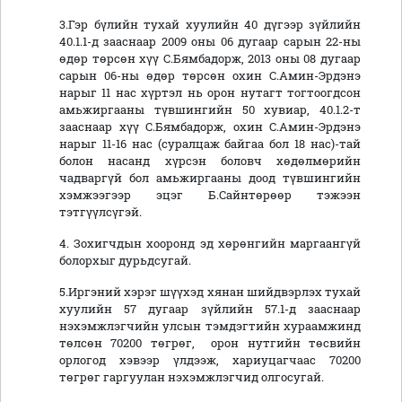
3.Гэр бүлийн тухай хуулийн 40 дүгээр зүйлийн
40.1.1-д зааснаар 2009 оны 06 дугаар сарын 22-ны
өдөр төрсөн хүү С.Бямбадорж, 2013 оны 08 дугаар
сарын 06-ны өдөр төрсөн охин С.Амин-Эрдэнэ
нарыг 11 нас хүртэл нь орон нутагт тогтоогдсон
амьжиргааны түвшингийн 50 хувиар, 40.1.2-т
зааснаар хүү С.Бямбадорж, охин С.Амин-Эрдэнэ
нарыг 11-16 нас (суралцаж байгаа бол 18 нас)-тай
болон насанд хүрсэн боловч хөдөлмөрийн
чадваргүй бол амьжиргааны доод түвшингийн
хэмжээгээр эцэг Б.Сайнтөрөөр тэжээн
тэтгүүлсүгэй.
4. Зохигчдын хооронд эд хөрөнгийн маргаангүй
болорхыг дурьдсугай.
5.Иргэний хэрэг шүүхэд хянан шийдвэрлэх тухай
хуулийн 57 дугаар зүйлийн 57.1-д зааснаар
нэхэмжлэгчийн улсын тэмдэгтийн хураамжинд
төлсөн 70200 төгрөг, орон нутгийн төсвийн
орлогод хэвээр үлдээж, хариуцагчаас 70200
төгрөг гаргуулан нэхэмжлэгчид олгосугай.