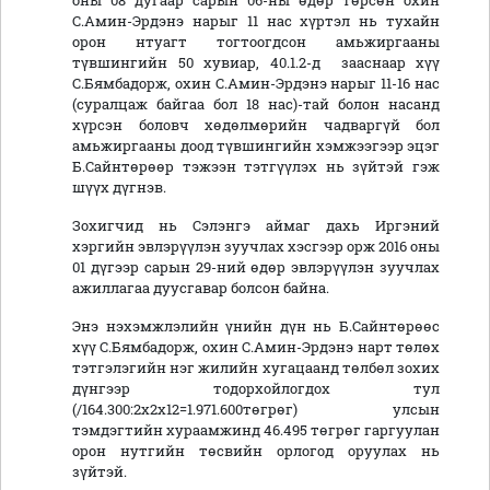
оны 08 дугаар сарын 06-ны өдөр төрсөн охин
С.Амин-Эрдэнэ нарыг 11 нас хүртэл нь тухайн
орон нтуагт тогтоогдсон амьжиргааны
түвшингийн 50 хувиар, 40.1.2-д зааснаар хүү
С.Бямбадорж, охин С.Амин-Эрдэнэ нарыг 11-16 нас
(суралцаж байгаа бол 18 нас)-тай болон насанд
хүрсэн боловч хөдөлмөрийн чадваргүй бол
амьжиргааны доод түвшингийн хэмжээгээр эцэг
Б.Сайнтөрөөр тэжээн тэтгүүлэх нь зүйтэй гэж
шүүх дүгнэв.
Зохигчид нь Сэлэнгэ аймаг дахь Иргэний
хэргийн эвлэрүүлэн зуучлах хэсгээр орж 2016 оны
01 дүгээр сарын 29-ний өдөр эвлэрүүлэн зуучлах
ажиллагаа дуусгавар болсон байна.
Энэ нэхэмжлэлийн үнийн дүн нь Б.Сайнтөрөөс
хүү С.Бямбадорж, охин С.Амин-Эрдэнэ нарт төлөх
тэтгэлэгийн нэг жилийн хугацаанд төлбөл зохих
дүнгээр тодорхойлогдох тул
(/164.300:2х2х12=1.971.600төгрөг) улсын
тэмдэгтийн хураамжинд 46.495 төгрөг гаргуулан
орон нутгийн төсвийн орлогод оруулах нь
зүйтэй.