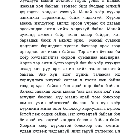
Хүүхдүүд маань хөхнөөс гарах үедээ л надаас
жаахан хол байсан. Тэрнээс биш бусдаар миний
дэргэдээс холдож үзээгүй. Манай хоёр хүүхэд
аавынхаа асрамжинд байж чадахгүй. Хүүхэд
маань нэгдүгээр ангид орсон учраас би дагаад
одоохондоо ажил хийж чадахгүй байна. Манай
суманд ажлын байр маш ховор байдаг, хот
бараадаж байж л ажилд орно. Манай суманд
цэцэрлэг баригдвал туслах багшаар орох гээд
өргөдлөө өгчихсөн байгаа. Тэр ажил бүтвэл би
хоёр хүүхэдтэйгээ ойрхон сумандаа амьдарна.
Хэрэв тэр ажил бүтэхээргүй бол би хоёр хүүхдээ
аваад хот руу орж ажил хийх төлөвлөгөөтэй
байгаа. Энэ хүн эцэг хүний талаасаа их
хариуцлага муутай, салсан ч гэсэн яаж байна
гээд ярьдаг байсан бол арай өөр байх байсан.
Эхлээд салахад охин маань “аав хаачсан юм” гэж
асуудаг байсан. Хүү маань арай том болохоор
юмны учир ойлгохтой болсон. Энэ хүн хоёр
хүүхдийн минь эцэг болохоор хариуцлага хүлээх
ёстой гэж бодож байна. Нэг хүүхэдтэй байсан бол
би арай хүлээцтэй хандаж болох л байсан байх.
Хоёрын хоёр хүүхэдтэй болохоор энэ хүнийг
удаан хүлээж чадсангүй. Жил гаруй хүлээсэн. Би