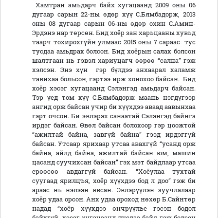
Хамтран амьдарч байх хугацаанд 2009 оны 06
дугаар сарын 22-ны өдөр хүү С.Бямбадорж, 2013
оны 08 дугаар сарын 06-ны өдөр охин С.Амин-
Эрдэнэ нар төрсөн. Бид хоёр зан харьцааны хувьд
таарч тохирохгүйн улмаас 2015 оны 7 сараас тус
тусдаа амьдрах болсон. Бид хоёрын салах болсон
шалтгаан нь гэвэл хариуцагч өөрөө “сална” гэж
хэлсэн. Энэ хүн гэр бүлдээ анхаарал халамж
тавихаа больсон, гэртээ ирж хонохоо байсан. Бид
хоёр хэсэг хугацаанд Сэлэнгэд амьдарч байсан.
Тэр үед том хүү С.Бямбадорж маань нэгдүгээр
ангид орж байсан учир би хүүхдээ аваад аавынхаа
гэрт очсон. Би эвлэрэх санаатай Сэлэнгэд байнга
ирдэг байсан. Өвөл байсан болохоор гэр цоожтой
“ажилтай байна, завгүй байна” гээд ирдэггүй
байсан. Утсаар ярихаар утсаа авахгүй “усанд орж
байна, айлд байна, ажилтай байсан юм, машин
цасанд суучихсан байсан” гэх мэт байдлаар утсаа
ерөөсөө авдаггүй байсан. “Хоёулаа тухтай
суугаад ярилцъя, хоёр хүүхдээ бод л доо” гэж би
араас нь нэлээн явсан. Эвлэрүүлэн зуучлалаар
хоёр удаа орсон. Анх удаа ороход нөхөр Б.Сайнтөр
надад “хоёр хүүхдээ өнчрүүлье гэсэн бодол
байхгүй, хэсэг хугацаанд тусдаа байя гэж бодсон