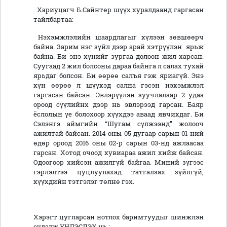
Хариуцагч Б.Сайнтөр шүүх хуралдаанд гаргасан
тайлбартаа:
Нэхэмжлэлийн шаардлагыг хүлээн зөвшөөрч
байна. Зарим нэг зүйл дээр арай хэтрүүлэн ярьж
байна. Би энэ хүнийг зургаа долоон жил харсан.
Суугаад 2 жил болсоны дараа байнга л салах тухай
ярьдаг болсон. Би өөрөө салъя гэж яриагүй. Энэ
хүн өөрөө л шүүхэд сална гэсэн нэхэмжлэл
гаргасан байсан. Эвлэрүүлэн зуучлалаар 2 удаа
ороод сүүлийнх дээр нь эвлэрээд гарсан. Баяр
ёслолын үе болохоор хүүхдээ аваад явчихдаг. Би
Сэлэнгэ аймгийн “Шугам сүлжээнд” жолооч
ажилтай байсан. 2014 оны 05 дугаар сарын 01-ний
өдөр ороод 2016 оны 02-р сарын 03-нд ажлаасаа
гарсан. Хотод очоод хувиараа ажил хийж байсан.
Одоогоор хийсэн ажилгүй байгаа. Миний зүгээс
гэрлэлтээ цуцлуулахад татгалзах зүйлгүй,
хүүхдийн тэтгэлэг төлнө гэх.
Хэрэгт цугларсан нотлох баримтуудыг шинжлэн
судалж ҮНДЭСЛЭХ нь :