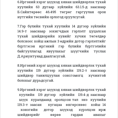
6.Иргэний хэрэг шүүхэд хянан шийдвэрлэх тухай
хуулийн 63 дугаар зүйлийн 63.1.5-д зааснаар
Б.Сайнтөрөөс 46.495 төгрөг гаргуулан орон
нутгийн төсвийн орлогод оруулсугай.
7.Гэр бүлийн тухай хуулийн 14 дүгээр зүйлийн
14.9-т зааснаар зохигчдын гэрлэлт цуцалсан
тухай шийдвэрийн хувийг хүчин төгөлдөр
болсноос хойш ажлын 3 өдрийн дотор гэрлэлтийг
бүртгэсэн иргэний гэр бүлийн бүртгэлийн
байгууллагад явуулахыг шүүгчийн туслах
Д.Ариунтуяад даалгасугай.
8.Иргэний хэрэг шүүхэд хянан шийдвэрлэх тухай
хуулийн 119 дүгээр зүйлийн 119.2-т зааснаар
шийдвэр танилцуулан сонсгомогц хүчинтэй
болохыг дурьдсугай.
9.Иргэний хэрэг шүүхэд хянан шийдвэрлэх тухай
хуулийн 119 дүгээр зүйлийн 119.4-д зааснаар
шүүх хуралдаанд оролцсон тал энэ хуулийн
119.3-т заасан хугацаа өнгөрснөөс хойш 14
хоногийн дотор шүүхэд хүрэлцэн ирж
шийдвэрийг өөрөө гардан авахыг