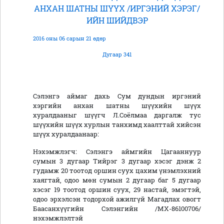
АНХАН ШАТНЫ ШҮҮХ /ИРГЭНИЙ ХЭРЭГ/
ИЙН ШИЙДВЭР
2016 оны 06 сарын 21 өдөр
Дугаар 341
Сэлэнгэ аймаг дахь Сум дундын иргэний
хэргийн анхан шатны шүүхийн шүүх
хуралдааныг шүүгч Л.Соёлмаа даргалж тус
шүүхийн шүүх хурлын танхимд хаалттай хийсэн
шүүх хуралдаанаар:
Нэхэмжлэгч: Сэлэнгэ аймгийн Цагааннуур
сумын 3 дугаар Тийрэг 3 дугаар хэсэг дэнж 2
гудамж 20 тоотод оршин суух цахим үнэмлэхний
хаягтай, одоо мөн сумын 2 дугаар баг 5 дугаар
хэсэг 19 тоотод оршин суух, 29 настай, эмэгтэй,
одоо эрхэлсэн тодорхой ажилгүй Магадлах овогт
Баасанхүүгийн Сэлэнгийн /МХ-86100706/
нэхэмжлэлтэй