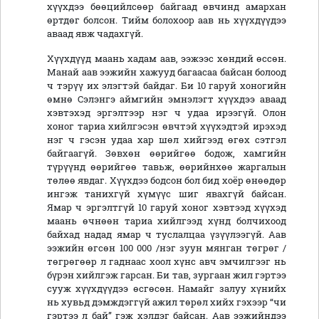
хүүхдээ бөөцийлсөөр байгаад өвчинд амархан
өртдөг болсон. Тийм болохоор аав нь хүүхдүүдээ
аваад явж чадахгүй.
Хүүхдүүд маань хадам аав, ээжээс хөндий өссөн.
Манай аав ээжийн хажууд багаасаа байсан болоод
ч тэрүү их элэгтэй байдаг. Би 10 гаруй хоногийн
өмнө Сэлэнгэ аймгийн эмнэлэгт хүүхдээ аваад
хэвтэхэд эргэлтээр нэг ч удаа ирээгүй. Олон
хоног тариа хийлгэсэн өвчтэй хүүхэдтэй ирэхэд
нэг ч гэсэн удаа хар шөл хийгээд өгөх сэтгэл
байгаагүй. Зөвхөн өөрийгөө бодож, хамгийн
түрүүнд өөрийгөө тавьж, өөрийнхөө жаргалын
төлөө явдаг. Хүүхдээ бодсон бол бид хоёр өнөөдөр
ингэж танихгүй хүмүүс шиг явахгүй байсан.
Ямар ч эргэлтгүй 10 гаруй хоног хэвтээд хүүхэд
маань өчнөөн тариа хийлгээд хүнд болчихоод
байхад надад ямар ч туслалцаа үзүүлээгүй. Аав
ээжийн өгсөн 100 000 /нэг зуун мянган төгрөг /
төгрөгөөр л гаднаас хоол хүнс авч эмчилгээг нь
бүрэн хийлгэж гарсан. Би тав, зургаан жил гэртээ
сууж хүүхдүүдээ өсгөсөн. Намайг залуу хүнийх
нь хувьд дэмждэггүй ажил төрөл хийх гэхээр “чи
гэртээ л бай” гэж хэлдэг байсан. Аав ээжийндээ