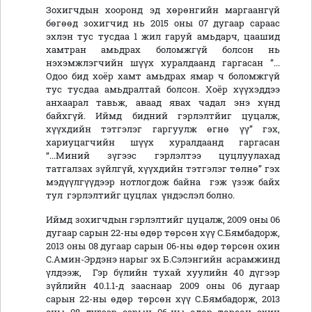
Зохигчдын хооронд эд хөрөнгийн маргаангүй
бөгөөд зохигчид нь 2015 оны 07 дугаар сараас
эхлэн тус тусдаа 1 жил гаруй амьдарч, цаашид
хамтран амьдрах боломжгүй болсон нь
нэхэмжлэгчийн шүүх хуралдаанд гаргасан ”...
Одоо бид хоёр хамт амьдрах ямар ч боломжгүй
тус тусдаа амьдралтай болсон. Хоёр хүүхэддээ
анхаарал тавьж, аваад явах чадал энэ хүнд
байхгүй. Иймд бидний гэрлэлтйиг цуцалж,
хүүхдийн тэтгэлэг гаргуулж өгнө үү” гэх,
хариуцагчийн шүүх хуралдаанд гаргасан
“...Миний зүгээс гэрлэлтээ цуцлуулахад
татгалзах зүйлгүй, хүүхдийн тэтгэлэг төлнө” гэх
мэдүүлгүүдээр нотлогдож байна гэж үзэж байх
тул гэрлэлтийг цуцлах үндэслэл болно.
Иймд зохигчдын гэрлэлтийг цуцалж, 2009 оны 06
дугаар сарын 22-ны өдөр төрсөн хүү С.Бямбадорж,
2013 оны 08 дугаар сарын 06-ны өдөр төрсөн охин
С.Амин-Эрдэнэ нарыг эх Б.Сэлэнгийн асрамжинд
үлдээж, Гэр бүлийн тухай хуулийн 40 дүгээр
зүйлийн 40.1.1-д зааснаар 2009 оны 06 дугаар
сарын 22-ны өдөр төрсөн хүү С.Бямбадорж, 2013