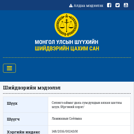
Алдаа мэдээлэх
Шийдвэрийн мэдээлэл
Шүүх
Сэлэнгэ аймаг дахь сум дундын анхан шатны
шүүх /Иргэний хэрэг/
Шүүгч
Ламжавын Соёлмаа
Хэргийн индекс
148/2016/00243/И