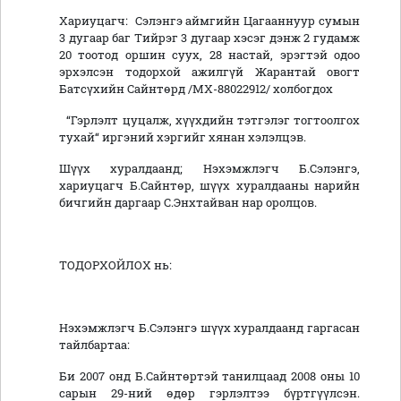
Хариуцагч: Сэлэнгэ аймгийн Цагааннуур сумын
3 дугаар баг Тийрэг 3 дугаар хэсэг дэнж 2 гудамж
20 тоотод оршин суух, 28 настай, эрэгтэй одоо
эрхэлсэн тодорхой ажилгүй Жарантай овогт
Батсүхийн Сайнтөрд /МХ-88022912/ холбогдох
“Гэрлэлт цуцалж, хүүхдийн тэтгэлэг тогтоолгох
тухай“ иргэний хэргийг хянан хэлэлцэв.
Шүүх хуралдаанд; Нэхэмжлэгч Б.Сэлэнгэ,
хариуцагч Б.Сайнтөр, шүүх хуралдааны нарийн
бичгийн даргаар С.Энхтайван нар оролцов.
ТОДОРХОЙЛОХ нь:
Нэхэмжлэгч Б.Сэлэнгэ шүүх хуралдаанд гаргасан
тайлбартаа:
Би 2007 онд Б.Сайнтөртэй танилцаад 2008 оны 10
сарын 29-ний өдөр гэрлэлтээ бүртгүүлсэн.