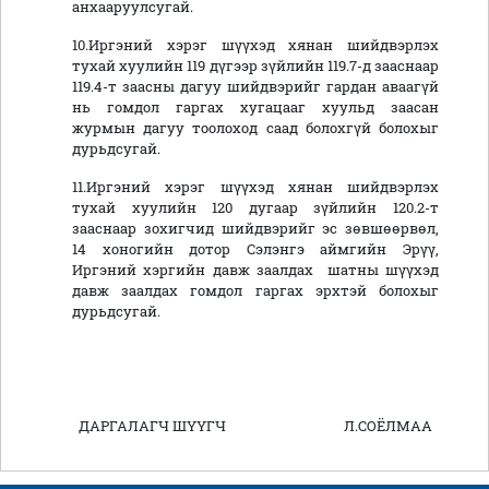
анхааруулсугай.
10.Иргэний хэрэг шүүхэд хянан шийдвэрлэх
тухай хуулийн 119 дүгээр зүйлийн 119.7-д зааснаар
119.4-т заасны дагуу шийдвэрийг гардан аваагүй
нь гомдол гаргах хугацааг хуульд заасан
журмын дагуу тоолоход саад болохгүй болохыг
дурьдсугай.
11.Иргэний хэрэг шүүхэд хянан шийдвэрлэх
тухай хуулийн 120 дугаар зүйлийн 120.2-т
зааснаар зохигчид шийдвэрийг эс зөвшөөрвөл,
14 хоногийн дотор Сэлэнгэ аймгийн Эрүү,
Иргэний хэргийн давж заалдах шатны шүүхэд
давж заалдах гомдол гаргах эрхтэй болохыг
дурьдсугай.
ДАРГАЛАГЧ ШҮҮГЧ Л.СОЁЛМАА