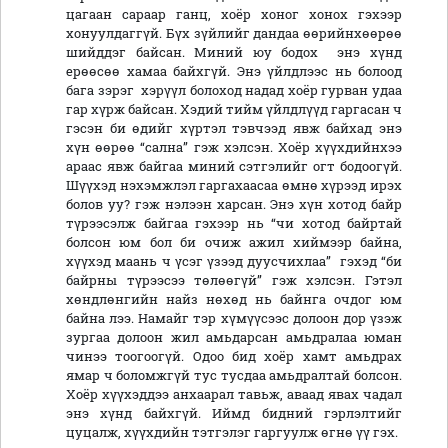
цагаан сараар ганц, хоёр хоног хонох гэхээр
хонуулдаггүй. Бүх зүйлийг дандаа өөрийнхөөрөө
шийддэг байсан. Миний юу бодох энэ хүнд
ерөөсөө хамаа байхгүй. Энэ үйлдлээс нь болоод
бага зэрэг хэрүүл болоход надад хоёр гурван удаа
гар хүрж байсан. Хэдий тийм үйлдлүүд гаргасан ч
гэсэн би өдийг хүртэл тэвчээд явж байхад энэ
хүн өөрөө “сална” гэж хэлсэн. Хоёр хүүхдийнхээ
араас явж байгаа миний сэтгэлийг огт бодоогүй.
Шүүхэд нэхэмжлэл гаргахаасаа өмнө хүрээд ирэх
болов уу? гэж нэлээн харсан. Энэ хүн хотод байр
түрээсэлж байгаа гэхээр нь “чи хотод байртай
болсон юм бол би очиж ажил хиймээр байна,
хүүхэд маань ч үсэг үзээд дуусчихлаа” гэхэд “би
байрны түрээсээ төлөөгүй” гэж хэлсэн. Гэтэл
хөндлөнгийн найз нөхөд нь байнга очдог юм
байна лээ. Намайг тэр хүмүүсээс долоон дор үзэж
зургаа долоон жил амьдарсан амьдралаа юман
чинээ тоогоогүй. Одоо бид хоёр хамт амьдрах
ямар ч боломжгүй тус тусдаа амьдралтай болсон.
Хоёр хүүхэддээ анхаарал тавьж, аваад явах чадал
энэ хүнд байхгүй. Иймд бидний гэрлэлтийг
цуцалж, хүүхдийн тэтгэлэг гаргуулж өгнө үү гэх.