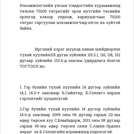
Нэхэмжлэгчийн улсын тэмдэгтийн хураамжинд
төлсөн 70200 төгрөгийг орон нутгийн төсвийн
орлогод хэвээр үлдээж, хариуцагчаас 70200
төгрөг гаргуулан нэхэмжлэгчид олгох нь зүйтэй
байна.
Иргэний хэрэг шүүхэд хянан шийдвэрлэх
тухай хуулийн115 дугаа зүйлийн 115.2.1, 116, 118, 132
дугаар зүйлийн 132.6-д заасны удирдлага болгох
ТОГТООХ нь:
1. Гэр бүлийн тухай хуулийн 14 дүгээр зүйлийн
14.1, 14.3-т зааснаар Б.Сайнтөр, Б.Сэлэнгэ нарын
гэрлэлтийг цуцалсугай.
2.Гэр бүлийн тухай хуулийн 14 дүгээр зүйлийн
14.6-д зааснаар 2009 оны 06 дугаар сарын 22-ны
өдөр төрсөн хүү С.Бямбадорж, 2013 оны 08 дугаар
сарын 06-ны өдөр төрсөн охин С.Амин-Эрдэнэ
нарыг эх Б.Сэлэнгийн асрамжинд үлдээсүгэй.