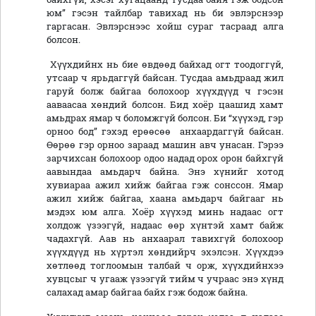
юм” гэсэн тайлбар тавихад нь би эвлэрснээр
гаргасан. Эвлэрснээс хойш сураг тасраад алга
болсон.
Хүүхдийнх нь бие өвдөөд байхад огт тоодоггүй,
утсаар ч ярьдаггүй байсан. Тусдаа амьдраад жил
гаруй болж байгаа болохоор хүүхдүүд ч гэсэн
ааваасаа хөндий болсон. Бид хоёр цаашид хамт
амьдрах ямар ч боломжгүй болсон. Би “хүүхэд, гэр
орноо бод” гэхэд ерөөсөө анхаардаггүй байсан.
Өөрөө гэр орноо зараад машин авч унасан. Гэрээ
зарчихсан болохоор одоо надад орох орон байхгүй
аавындаа амьдарч байна. Энэ хүнийг хотод
хувиараа ажил хийж байгаа гэж сонссон. Ямар
ажил хийж байгаа, хаана амьдарч байгааг нь
мэдэх юм алга. Хоёр хүүхэд минь надаас огт
холдож үзээгүй, надаас өөр хүнтэй хамт байж
чадахгүй. Аав нь анхаарал тавихгүй болохоор
хүүхдүүд нь хүртэл хөндийрч эхэлсэн. Хүүхдээ
хөтлөөд тоглоомын талбай ч орж, хүүхдийнхээ
хувцсыг ч угааж үзээгүй тийм ч учраас энэ хүнд
салахад амар байгаа байх гэж бодож байна.