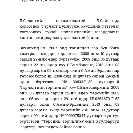
Б.Сэлэнгийн нэхэмжлэлтэй Б.Сайнтөрд
холбогдох “Гэрлэлт цуцлуулж, хүүхдийн тэтгэлэг
тогтоолгох тухай“ нэхэмжлэлийн шаардлагыг
ханган шийдвэрлэх үндэслэлтэй байна.
Зохигчид нь 2007 онд танилцан гэр бүл болж
хамтран амьдарч гэрлэлтээ 2008 оны 10 дугаар
сарын 29-ний өдөр бүртгүүлж, 2009 оны 06 дугаар
сарын 22-ны өдөр хүү С.Бямбадорж, 2013 оны 08
дугаар сарын 06-ны өдөр охин С.Амин-Эрдэнэ нар
төрсөн болох нь 2008 оны 10 дугаар сарын 29-ний
өдөр бүртгэсэн №0063321-39 дугаартай
“Гэрлэлтийн гэрчилгээ”, хүү С.Бямбадоржийг 2009
оны 06 дугаар сарын 22-ны өдөр төрснийг 2009
оны 06 дугаар сарын 29-ний өдөр №0264679-Г-68
дугаарт, охин С.Амин-Эрдэнийг 2013 оны 08
дугаар сарын 06-нд төрснийг 2013 оны 09 дүгээр
сарын 09-ний өдөр №0000975347-дугаарт тус тус
бүртгэсэн “Төрсний гэрчилгээ”-ний хуулбарууд
зэргээр нотлогдож байгаа болно.