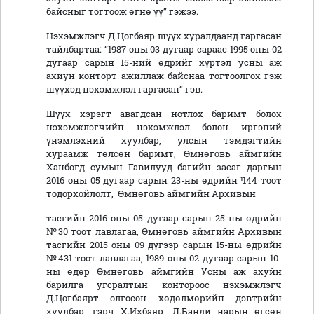
байсныг тогтоож өгнө үү” гэжээ.
Нэхэмжлэгч Д.Цогбаяр шүүх хуралдаанд гаргасан
тайлбартаа: “1987 оны 03 дугаар сараас 1995 оны 02
дугаар сарын 15-ний өдрийг хүртэл усны аж
ахиун конторт ажиллаж байснаа тогтоолгох гэж
шүүхэд нэхэмжлэл гаргасан” гэв.
Шүүх хэрэгт авагдсан нотлох баримт болох
нэхэмжлэгчийн нэхэмжлэл болон иргэний
үнэмлэхний хуулбар, улсын тэмдэгтийн
хураамж төлсөн баримт, Өмнөговь аймгийн
Ханбогд сумын Гавилууд багийн засаг даргын
2016 оны 05 дугаар сарын 23-ны өдрийн ¹144 тоот
тодорхойлолт, Өмнөговь аймгийн Архивын
тасгийн 2016 оны 05 дугаар сарын 25-ны өдрийн
№30 тоот лавлагаа, Өмнөговь аймгийн Архивын
тасгийн 2015 оны 09 дүгээр сарын 15-ны өдрийн
№431 тоот лавлагаа, 1989 оны 02 дугаар сарын 10-
ны өдөр Өмнөговь аймгийн Усны аж ахуйн
барилга угсралтын контороос нэхэмжлэгч
Д.Цогбаярт олгосон хөдөлмөрийн дэвтрийн
хуулбар, гэрч Х.Ихбаяр, Д.Банди нарын өгсөн