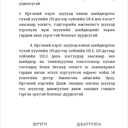
үлдээсүгэй.
3. Иргэний хэрэг шүүхэд хянан шийдвэрлэх
тухай хуулийн 119 дүгээр зүйлийн 119.4 дэх хэсэгт
зааснаар зохигч, тэдгээрийн өмгөөлөгч шүүхэд
хүрэлцэн ирж шүүхийн шийдвэрийг өөрөө
гардаж авах үүрэгтэй болохыг дурдсугай.
4. Иргэний хэрэг шүүхэд хянан шийдвэрлэх
тухай хуулийн 119 дүгээр зүйлийн 119.2, 120 дугаар
зүйлийн 120.2 дахь хэсгүүдэд зааснаар энэ
шийдвэр нь танилцуулан сонсгосноор хүчин
төгөлдөр болох бөгөөд зохигч эс зөвшөөрвөл
гардан авсан эсхүл хүргүүлсэн өдрөөс хойш 14
хоногийн дотор Өмнөговь аймгийн Эрүү,
Иргэний хэргийн Давж заалдах шатны шүүхэд
тус шүүхээр дамжуулан давж заалдах гомдол
гаргах эрхтэй болохыг дурдсугай.
ШҮҮГЧ Д.БАТТУЛГА