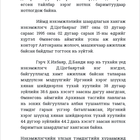
өгсөн тайлбар зэрэг нотлох баримтуудаар
нотлогдож байна.
Иймд нэхэмжлэлийн шаардлагын хангаж
нэхэмжлэгч Д.Цогбаярыг 1987 оны 03 дугаар
сараас 1995 оны 02 дугаар сарын 15-ны өдрийг
хүртэл Өмнөговь аймгийн усны аж ахуйн
конторт Автокраны жолооч, машинчаар ажиллаж
байсан байдлыг тогтоох нь зүйтэй.
Гэрч Х.Ихбаяр, Д.Банди нар нь тухайн үед
нэхэмжлэгч Д.Цогбаяртай нэг нэгдэл,
байгууллагад хамт ажиллаж байсан талаараа
мэдүүлсэн мэдүүлгийг Иргэний хэрэг шүүхэд
хянан шийдвэрлэх тухай хуулийн 38 дугаар
зүйлийн 38.6 дахь хэсэгт заасны дагуу авагдсан,
Өмнөговь аймгийн Архивын тасгийн лавлагаа
нь зохих байгууллага албан тушаалтны тамга,
тэмдэг гарын үсгээр баталгаажсан, Иргэний
хэрэг шүүхэд хянан шийдвэрлэх тухай хуулийн
44 дүгээр зүйлийн 44.2 дахь хэсэгт заасан нотлох
баримтын шаардлагыг хангасан байна.
Нэхэмжлэгчийн улсын тэмдэгтийн хураамжид