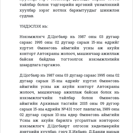
тайлбар болон тэдгээрийн иргэний үнэмлэхний
хуулбар зэрэг нотлох баримтуудыг шинжлэн
судлав.
ҮНДЭСЛЭХ нь:
Нэхэмжлэгч Д.Цогбаяр нь 1987 оны 03 дугаар
сараас 1995 оны 02 дугаар сарын 15-ны өдрийг
хүртэл Өмнөговь аймгийн усны аж ахуйн
конторт Автокраны жолооч, машинчаар ажиллаж
байсан байдлаа тогтоолгох нэхэмжлэлийн
шаардлага гаргажээ.
Д.Цогбаяр нь 1987 оны 03 дугаар сараас 1995 оны 02
дугаар сарын 15-ны өдрийг хүртэл Өмнөговь
аймгийн усны аж ахуйн конторт Автокраны
жолооч, машинчаар ажиллаж байсан болох нь
нэхэмжлэгчийн тайлбар болон Өмнөговь
аймгийн Архивын тасгийн 2015 оны 09 дүгээр
сарын 15-ны өдрийн №431 тоот лавлагаа, 1989 оны
02 дугаар сарын 10-ны өдөр Өмнөговь аймгийн
Усны аж ахуйн барилга угсралтын контороос
нэхэмжлэгч Д.Цогбаярт олгосон хөдөлмөрийн
дэвтрийн хуулбар, гэрч Х.Ихбаяр, Д.Банди нарын