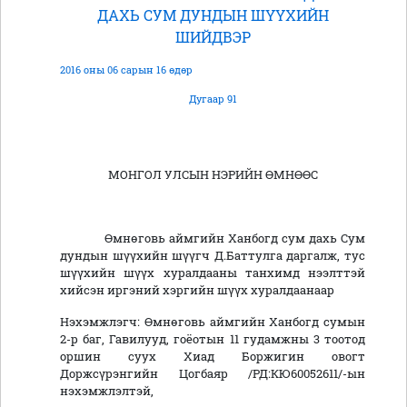
ДАХЬ СУМ ДУНДЫН ШҮҮХИЙН
ШИЙДВЭР
2016 оны 06 сарын 16 өдөр
Дугаар 91
МОНГОЛ УЛСЫН НЭРИЙН ӨМНӨӨС
Өмнөговь аймгийн Ханбогд сум дахь Сум
дундын шүүхийн шүүгч Д.Баттулга даргалж, тус
шүүхийн шүүх хуралдааны танхимд нээлттэй
хийсэн иргэний хэргийн шүүх хуралдаанаар
Нэхэмжлэгч: Өмнөговь аймгийн Ханбогд сумын
2-р баг, Гавилууд, гоёотын 11 гудамжны 3 тоотод
оршин суух Хиад Боржигин овогт
Доржсүрэнгийн Цогбаяр /РД:КЮ60052611/-ын
нэхэмжлэлтэй,