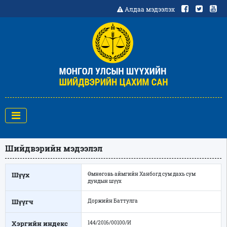
Алдаа мэдээлэх
Шийдвэрийн мэдээлэл
Шүүх
Өмнөговь аймгийн Ханбогд сум дахь сум
дундын шүүх
Шүүгч
Доржийн Баттулга
Хэргийн индекс
144/2016/00100/И