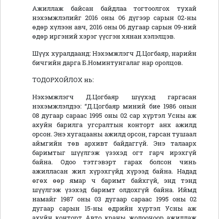
Ажиллаж байсан байдлаа тогтоолгох тухай
нэхэмжлэлийг 2016 оны 06 дүгээр сарын 02-ны
өдөр хүлээн авч, 2016 оны 06 дугаар сарын 09-ний
өдөр иргэний хэрэг үүсгэн хянан хэлэлцэв.
Шүүх хуралдаанд: Нэхэмжлэгч Д.Цогбаяр, нарийн
бичгийн дарга Б.Номинтунгалаг нар оролцов.
ТОДОРХОЙЛОХ нь:
Нэхэмжлэгч Д.Цогбаяр шүүхэд гаргасан
нэхэмжлэлдээ: “Д.Цогбаяр миний бие 1986 онын
08 дугаар сараас 1995 оны 02 сар хүртэл Усны аж
ахуйн барилга угсралтын конторт анх ажилд
орсон. Энэ хугацааны ажилд орсон, гарсан тушаал
аймгийн төв архивт байдаггүй. Энэ талаарх
баримтыг шүүлгэж үзэхэд огт гарч ирэхгүй
байна. Одоо тэтгэвэрт гарах болсон чинь
ажилласан жил хүрэхгүйд хүрээд байна. Надад
өгөх өөр ямар ч баримт байхгүй, энд тэнд
шүүлгэж үзэхэд баримт олдохгүй байна. Иймд
намайг 1987 оны 03 дугаар сараас 1995 оны 02
дугаар сарын 15-ны өдрийн хүртэл Усны аж
ахуйн конторт Авто краны жолоочоор ажиллаж