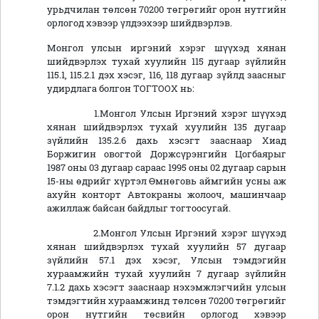
урьдчилан төлсөн 70200 төгрөгийг орон нутгийн
орлогод хэвээр үлдээхээр шийдвэрлэв.
Монгол улсын иргэний хэрэг шүүхэд хянан
шийдвэрлэх тухай хуулийн 115 дугаар зүйлийн
115.1, 115.2.1 дэх хэсэг, 116, 118 дугаар зүйлд заасныг
удирдлага болгон ТОГТООХ нь:
1.Монгол Улсын Иргэний хэрэг шүүхэд
хянан шийдвэрлэх тухай хуулийн 135 дугаар
зүйлийн 135.2.6 дахь хэсэгт зааснаар Хиад
Боржигин овогтой Доржсүрэнгийн Цогбаярыг
1987 оны 03 дугаар сараас 1995 оны 02 дугаар сарын
15-ны өдрийг хүртэл Өмнөговь аймгийн усны аж
ахуйн конторт Автокраны жолооч, машинчаар
ажиллаж байсан байдлыг тогтоосугай.
2.Монгол Улсын Иргэний хэрэг шүүхэд
хянан шийдвэрлэх тухай хуулийн 57 дугаар
зүйлийн 57.1 дэх хэсэг, Улсын тэмдэгийн
хураамжийн тухай хуулийн 7 дугаар зүйлийн
7.1.2 дахь хэсэгт зааснаар нэхэмжлэгчийн улсын
тэмдэгтийн хураамжинд төлсөн 70200 төгрөгийг
орон нутгийн төсвийн орлогод хэвээр