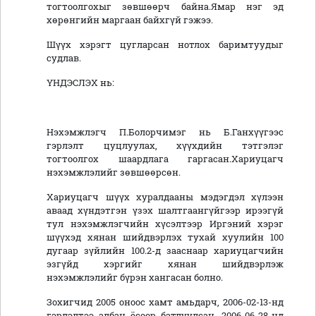
тогтоолгохыг зөвшөөрч байна.Ямар нэг эд
хөрөнгийн маргаан байхгүй гэжээ.
Шүүх хэрэгт цугларсан нотлох баримтуудыг
судлав.
ҮНДЭСЛЭХ нь:
Нэхэмжлэгч П.Болорчимэг нь Б.Ганхүүгээс
гэрлэлт цуцлуулах, хүүхдийн тэтгэлэг
тогтоолгох шаардлага гаргасан.Хариуцагч
нэхэмжлэлийг зөвшөөрсөн.
Хариуцагч шүүх хуралдааны мэдэгдэл хүлээн
аваад хүндэтгэн үзэх шалтгаангүйгээр ирээгүй
тул нэхэмжлэгчийн хүсэлтээр Иргэний хэрэг
шүүхэд хянан шийдвэрлэх тухай хуулийн 100
дугаар зүйлийн 100.2-д зааснаар хариуцагчийн
эзгүйд хэргийг хянан шийдвэрлэж
нэхэмжлэлийг бүрэн хангасан болно.
Зохигчид 2005 оноос хамт амьдарч, 2006-02-13-нд
гэрлэлтээ албан ёсоор батлуулсан, 2006-06-28-нд