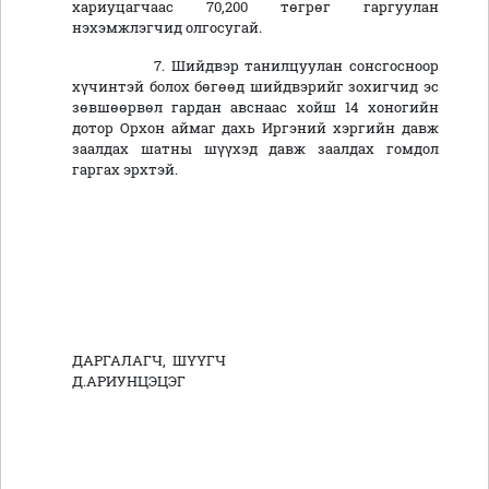
хариуцагчаас 70,200 төгрөг гаргуулан
нэхэмжлэгчид олгосугай.
7. Шийдвэр танилцуулан сонсгосноор
хүчинтэй болох бөгөөд шийдвэрийг зохигчид эс
зөвшөөрвөл гардан авснаас хойш 14 хоногийн
дотор Орхон аймаг дахь Иргэний хэргийн давж
заалдах шатны шүүхэд давж заалдах гомдол
гаргах эрхтэй.
ДАРГАЛАГЧ, ШҮҮГЧ
Д.АРИУНЦЭЦЭГ