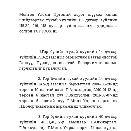
Монгол Улсын Иргэний хэрэг шүүхэд хянан
шийдвэрлэх тухай хуулийн 115 дугаар зүйлийн
115.2.1, 116, 118 дугаар зүйлд заасныг удирдлага
болгон ТОГТООХ нь:
1.Гэр бүлийн тухай хуулийн 14 дүгээр
зүйлийн 14.3-д заасныг баримтлан Баатар овогтой
Ганхүү, Пүрэвдаш овогтой Болорчимэг нарын
гэрлэлтийг цуцалсугай.
2. Гэр бүлийн тухай хуулийн 14 дүгээр
зүйлийн 14.5-д заасныг баримтлан 2006-06-28-нд
төрсөн 10 настай охин Г.Анхжаргал, 2010-01-12-нд
төрсөн 6 настай хүү Г.Энххүслэн, 2011-08-07-нд
төрсөн 5 настай хүү Г.Мөнх-Учрал нарыг эх
П.Болорчимэгийн асрамжинд үлдээсүгэй.
3. Гэр бүлийн тухай хуулийн 40 дүгээр
зүйлийн 40.1.1,40,1.2-д зааснаар Г.Анхжаргал,
Г.Энххүслэн, Г.Мөнх-Учрал нарыг 11 нас хүртэл