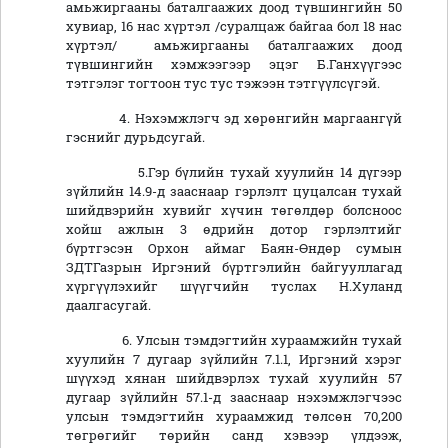
амьжиргааны баталгаажих доод түвшингийн 50
хувиар, 16 нас хүртэл /суралцаж байгаа бол 18 нас
хүртэл/ амьжиргааны баталгаажих доод
түвшингийн хэмжээгээр эцэг Б.Ганхүүгээс
тэтгэлэг тогтоон тус тус тэжээн тэтгүүлсүгэй.
4. Нэхэмжлэгч эд хөрөнгийн маргаангүй
гэснийг дурьдсугай.
5.Гэр бүлийн тухай хуулийн 14 дүгээр
зүйлийн 14.9-д зааснаар гэрлэлт цуцалсан тухай
шийдвэрийн хувийг хүчин төгөлдөр болсноос
хойш ажлын 3 өдрийн дотор гэрлэлтийг
бүртгэсэн Орхон аймаг Баян-Өндөр сумын
ЗДТГазрын Иргэний бүртгэлийн байгууллагад
хүргүүлэхийг шүүгчийн туслах Н.Хуланд
даалгасугай.
6. Улсын тэмдэгтийн хураамжийн тухай
хуулийн 7 дугаар зүйлийн 7.1.1, Иргэний хэрэг
шүүхэд хянан шийдвэрлэх тухай хуулийн 57
дугаар зүйлийн 57.1-д зааснаар нэхэмжлэгчээс
улсын тэмдэгтийн хураамжид төлсөн 70,200
төгрөгийг төрийн санд хэвээр үлдээж,