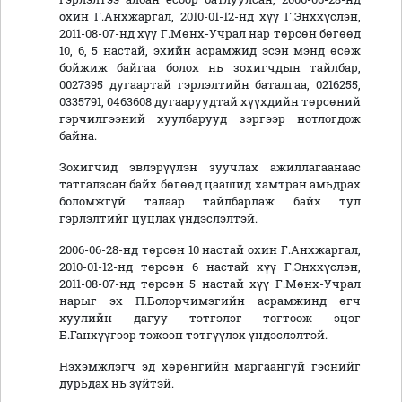
охин Г.Анхжаргал, 2010-01-12-нд хүү Г.Энххүслэн,
2011-08-07-нд хүү Г.Мөнх-Учрал нар төрсөн бөгөөд
10, 6, 5 настай, эхийн асрамжид эсэн мэнд өсөж
бойжиж байгаа болох нь зохигчдын тайлбар,
0027395 дугаартай гэрлэлтийн баталгаа, 0216255,
0335791, 0463608 дугааруудтай хүүхдийн төрсөний
гэрчилгээний хуулбарууд зэргээр нотлогдож
байна.
Зохигчид эвлэрүүлэн зуучлах ажиллагаанаас
татгалзсан байх бөгөөд цаашид хамтран амьдрах
боломжгүй талаар тайлбарлаж байх тул
гэрлэлтийг цуцлах үндэслэлтэй.
2006-06-28-нд төрсөн 10 настай охин Г.Анхжаргал,
2010-01-12-нд төрсөн 6 настай хүү Г.Энххүслэн,
2011-08-07-нд төрсөн 5 настай хүү Г.Мөнх-Учрал
нарыг эх П.Болорчимэгийн асрамжинд өгч
хуулийн дагуу тэтгэлэг тогтоож эцэг
Б.Ганхүүгээр тэжээн тэтгүүлэх үндэслэлтэй.
Нэхэмжлэгч эд хөрөнгийн маргаангүй гэснийг
дурьдах нь зүйтэй.