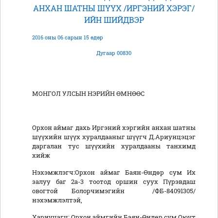
АНХАН ШАТНЫ ШҮҮХ /ИРГЭНИЙ ХЭРЭГ/
ИЙН ШИЙДВЭР
2016 оны 06 сарын 15 өдөр
Дугаар 00830
МОНГОЛ УЛСЫН НЭРИЙН ӨМНӨӨС
Орхон аймаг дахь Иргэний хэргийн анхан шатны
шүүхийн шүүх хуралдааныг шүүгч Д.Ариунцэцэг
даргалан тус шүүхийн хуралдааны танхимд
хийж
Нэхэмжлэгч:Орхон аймаг Баян-Өндөр сум Их
залуу баг 2а-3 тоотод оршин суух Пүрэвдаш
овогтой Болорчимэгийн /ФБ-84091305/
нэхэмжлэлтэй,
Хариуцагч: Орхон аймгийн Баян-Өндөр сум Оюут