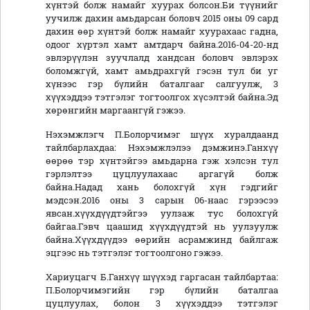
хүнтэй болж намайг хуурах болсон.Би түүнийг
уучилж дахин амьдарсан боловч 2015 оны 09 сард
дахин өөр хүнтэй болж намайг хуурахаас гадна,
одоог хүртэл хамт амтдарч байна.2016-04-20-нд
эвлэрүүлэн зуучлалд хандсан боловч эвлэрэх
боломжгүй, хамт амьдрахгүй гэсэн тул би уг
хүнээс гэр бүлийн баталгааг салгуулж, 3
хүүхэддээ тэтгэлэг тогтоолгох хүсэлтэй байна.Эд
хөрөнгийн маргаангүй гэжээ.
Нэхэмжлэгч П.Болорчимэг шүүх хуралдаанд
тайлбарлахдаа: Нэхэмжлэлээ дэмжинэ.Ганхүү
өөрөө тэр хүнтэйгээ амьдарна гэж хэлсэн тул
гэрлэлтээ цуцлуулахаас аргагүй болж
байна.Надад хань болохгүй хүн гэдгийг
мэдсэн.2016 оны 3 сарын 06-наас гэрээсээ
явсан.хүүхдүүдтэйгээ уулзаж тус болохгүй
байгаа.Гэвч цаашид хүүхдүүдтэй нь уулзуулж
байна.Хүүхдүүдээ өөрийн асрамжинд байлгаж
эцгээс нь тэтгэлэг тогтоолгоно гэжээ.
Хариуцагч Б.Ганхүү шүүхэд гаргасан тайлбартаа:
П.Болорчимэгийн гэр бүлийн баталгаа
цуцлуулах, болон 3 хүүхэддээ тэтгэлэг