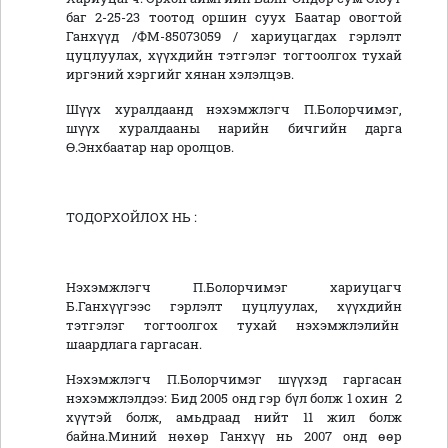
баг 2-25-23 тоотод оршин суух Баатар овогтой
Ганхүүд /ФМ-85073059 / хариуцагдах гэрлэлт
цуцлуулах, хүүхдийн тэтгэлэг тогтоолгох тухай
иргэний хэргийг хянан хэлэлцэв.
Шүүх хуралдаанд нэхэмжлэгч П.Болорчимэг,
шүүх хуралдааны нарийн бичгийн дарга
Ө.Энхбаатар нар оролцов.
ТОДОРХОЙЛОХ НЬ :
Нэхэмжлэгч П.Болорчимэг хариуцагч
Б.Ганхүүгээс гэрлэлт цуцлуулах, хүүхдийн
тэтгэлэг тогтоолгох тухай нэхэмжлэлийн
шаардлага гаргасан.
Нэхэмжлэгч П.Болорчимэг шүүхэд гаргасан
нэхэмжлэлдээ: Бид 2005 онд гэр бүл болж 1 охин 2
хүүтэй болж, амьдраад нийт 11 жил болж
байна.Миний нөхөр Ганхүү нь 2007 онд өөр