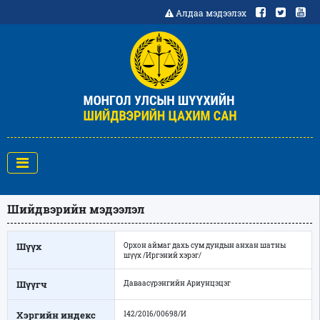
Алдаа мэдээлэх
Шийдвэрийн мэдээлэл
Шүүх
Орхон аймаг дахь сум дундын анхан шатны
шүүх /Иргэний хэрэг/
Шүүгч
Даваасүрэнгийн Ариунцэцэг
Хэргийн индекс
142/2016/00698/И