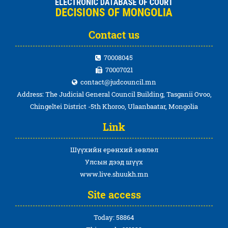
Contact us
70008045
70007021
contact@judcouncil.mn
Address: The Judicial General Council Building, Tasganii Ovoo,
Chingeltei District -5th Khoroo, Ulaanbaatar, Mongolia
Link
Шүүхийн ерөнхий зөвлөл
Улсын дээд шүүх
www.live.shuukh.mn
Site access
Today: 58864