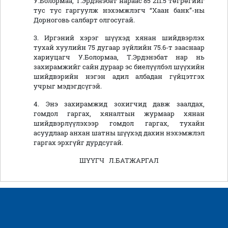
У.Болормаа, Т.Эрдэнэбат нараас 85 211.5 төгрөгийг
тус тус гаргуулж нэхэмжлэгч “Хаан банк”-ны
Дорноговь салбарт олгосугай.
3. Иргэний хэрэг шүүхэд хянан шийдвэрлэх
тухай хуулийн 75 дугаар зүйлийн 75.6-т зааснаар
хариуцагч У.Болормаа, Т.Эрдэнэбат нар нь
захирамжийг сайн дураар эс биелүүлбэл шүүхийн
шийдвэрийн нэгэн адил албадан гүйцэтгэх
учрыг мэдэгдсүгэй.
4. Энэ захирамжид зохигчид давж заалдах,
гомдол гаргах, хяналтын журмаар хянан
шийдвэрлүүлэхээр гомдол гаргах, тухайн
асуудлаар анхан шатны шүүхэд дахин нэхэмжлэл
гаргах эрхгүйг дурдсугай.
ШҮҮГЧ Л.БАТЖАРГАЛ