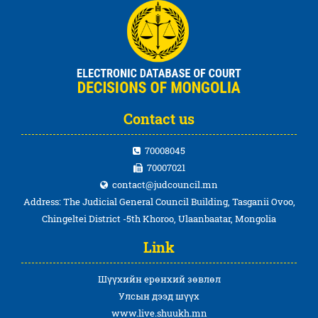
Contact us
70008045
70007021
contact@judcouncil.mn
Address: The Judicial General Council Building, Tasganii Ovoo,
Chingeltei District -5th Khoroo, Ulaanbaatar, Mongolia
Link
Шүүхийн ерөнхий зөвлөл
Улсын дээд шүүх
www.live.shuukh.mn