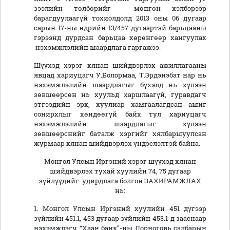
зээлийн төлбөрийг мөнгөн хэлбэрээр
барагдуулаагүй тохиолдолд 2013 оны 06 дугаар
сарын 17-ны өдрийн 13/457 дугаартай барьцааны
гэрээнд дурдсан барьцаа хөрөнгөөр хангуулах
нэхэмжлэлийн шаардлага гаргажээ.
Шүүхэд хэрэг хянан шийдвэрлэх ажиллагааны
явцад хариуцагч У.Болормаа, Т.Эрдэнэбат нар нь
нэхэмжлэлийн шаардлагыг бүхэлд нь хүлээн
зөвшөөрсөн нь хуульд харшлаагүй, гуравдагч
этгээдийн эрх, хуулиар хамгаалагдсан ашиг
сонирхлыг хөндөөгүй байх тул хариуцагч
нэхэмжлэлийн шаардлагыг хүлээн
зөвшөөрснийг баталж хэргийг хялбаршуулсан
журмаар хянан шийдвэрлэх үндэслэлтэй байна.
Монгол Улсын Иргэний хэрэг шүүхэд хянан
шийдвэрлэх тухай хуулийн 74, 75 дугаар
зүйлүүдийг удирдлага болгон ЗАХИРАМЖЛАХ
нь:
1. Монгол Улсын Иргэний хуулийн 451 дүгээр
зүйлийн 451.1, 453 дугаар зүйлийн 453.1-д зааснаар
нэхэмжлэгч “Хаан банк”-ны Дорноговь салбарын