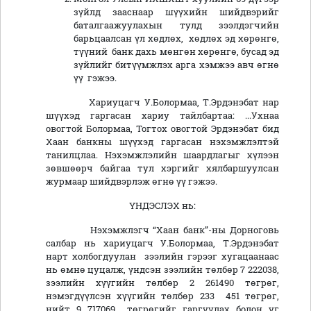
зүйлд зааснаар шүүхийн шийдвэрийг
баталгаажуулахын тулд зээлдэгчийн
барьцаалсан үл хөдлөх, хөдлөх эд хөрөнгө,
түүний банк дахь мөнгөн хөрөнгө, бусад эд
зүйлийг битүүмжлэх арга хэмжээ авч өгнө
үү гэжээ.
Хариуцагч У.Болормаа, Т.Эрдэнэбат нар
шүүхэд гаргасан хариу тайлбартаа: ...Ухнаа
овогтой Болормаа, Тогтох овогтой Эрдэнэбат бид
Хаан банкны шүүхэд гаргасан нэхэмжлэлтэй
танилцлаа. Нэхэмжлэлийн шаардлагыг хүлээн
зөвшөөрч байгаа тул хэргийг хялбаршуулсан
журмаар шийдвэрлэж өгнө үү гэжээ.
ҮНДЭСЛЭХ нь:
Нэхэмжлэгч “Хаан банк”-ны Дорноговь
салбар нь хариуцагч У.Болормаа, Т.Эрдэнэбат
нарт холбогдуулан зээлийн гэрээг хугацаанаас
нь өмнө цуцалж, үндсэн зээлийн төлбөр 7 222038,
зээлийн хүүгийн төлбөр 2 261490 төгрөг,
нэмэгдүүлсэн хүүгийн төлбөр 233 451 төгрөг,
нийт 9 717069 төгрөгийг гаргуулах болон уг