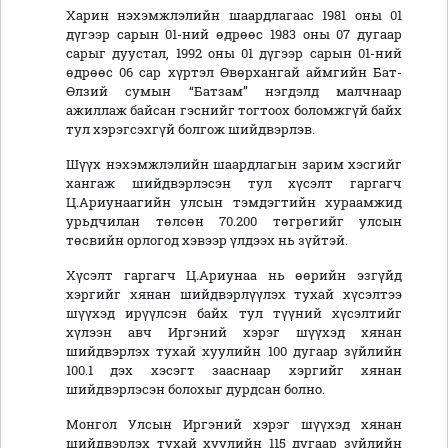
Харин нэхэмжлэлийн шаардлагаас 1981 оны 01
дүгээр сарын 01-ний өдрөөс 1983 оны 07 дугаар
сарыг дуустал, 1992 оны 01 дүгээр сарын 01-ний
өдрөөс 06 сар хүртэл Өвөрхангай аймгийн Бат-
Өлзий сумын “Батзам” нэгдэлд малчнаар
ажиллаж байсан гэснийг тогтоох боломжгүй байх
тул хэрэгсэхгүй болгож шийдвэрлэв.
Шүүх нэхэмжлэлийн шаардлагын зарим хэсгийг
хангаж шийдвэрлэсэн тул хүсэлт гаргагч
Ц.Ариунаагийн улсын тэмдэгтийн хураамжид
урьдчилан төлсөн 70.200 төгрөгийг улсын
төсвийн орлогод хэвээр үлдээх нь зүйтэй.
Хүсэлт гаргагч Ц.Ариунаа нь өөрийн эзгүйд
хэргийг хянан шийдвэрлүүлэх тухай хүсэлтээ
шүүхэд ирүүлсэн байх тул түүний хүсэлтийг
хүлээн авч Иргэний хэрэг шүүхэд хянан
шийдвэрлэх тухай хуулийн 100 дугаар зүйлийн
100.1 дэх хэсэгт зааснаар хэргийг хянан
шийдвэрлэсэн болохыг дурдсан болно.
Монгол Улсын Иргэний хэрэг шүүхэд хянан
шийдвэрлэх тухай хуулийн 115 дугаар зүйлийн