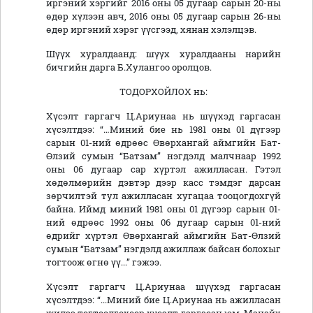
иргэний хэргийг 2016 оны 05 дугаар сарын 20-ны
өдөр хүлээн авч, 2016 оны 05 дугаар сарын 26-ны
өдөр иргэний хэрэг үүсгээд, хянан хэлэлцэв.
Шүүх хуралдаанд: шүүх хуралдааны нарийн
бичгийн дарга Б.Хулангоо оролцов.
ТОДОРХОЙЛОХ нь:
Хүсэлт гаргагч Ц.Ариунаа нь шүүхэд гаргасан
хүсэлтдээ: “…Миний бие нь 1981 оны 01 дүгээр
сарын 01-ний өдрөөс Өвөрхангай аймгийн Бат-
Өлзий сумын “Батзам” нэгдэлд малчнаар 1992
оны 06 дугаар сар хүртэл ажилласан. Гэтэл
хөдөлмөрийн дэвтэр дээр касс тэмдэг дарсан
зөрчилтэй тул ажилласан хугацаа тооцогдохгүй
байна. Иймд миний 1981 оны 01 дүгээр сарын 01-
ний өдрөөс 1992 оны 06 дугаар сарын 01-ний
өдрийг хүртэл Өвөрхангай аймгийн Бат-Өлзий
сумын “Батзам” нэгдэлд ажиллаж байсан болохыг
тогтоож өгнө үү...” гэжээ.
Хүсэлт гаргагч Ц.Ариунаа шүүхэд гаргасан
хүсэлтдээ: “...Миний бие Ц.Ариунаа нь ажилласан