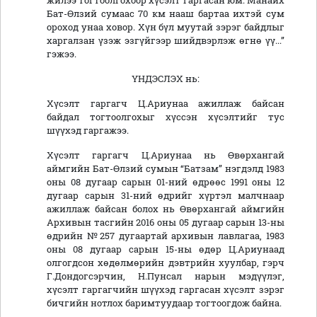
жилээ тогтоолгохоор хүсэлт гаргасан юм. Манайх
Бат-Өлзий сумаас 70 км нааш бартаа ихтэй сум
ороход унаа ховор. Хүн бүл муутай зэрэг байдлыг
харгалзан үзэж эзгүйгээр шийдвэрлэж өгнө үү...”
гэжээ.
ҮНДЭСЛЭХ нь:
Хүсэлт гаргагч Ц.Ариунаа ажиллаж байсан
байдал тогтоолгохыг хүссэн хүсэлтийг тус
шүүхэд гаргажээ.
Хүсэлт гаргагч Ц.Ариунаа нь Өвөрхангай
аймгийн Бат-Өлзий сумын “Батзам” нэгдэлд 1983
оны 08 дугаар сарын 01-ний өдрөөс 1991 оны 12
дугаар сарын 31-ний өдрийг хүртэл малчнаар
ажиллаж байсан болох нь Өвөрхангай аймгийн
Архивын тасгийн 2016 оны 05 дугаар сарын 13-ны
өдрийн №257 дугаартай архивын лавлагаа, 1983
оны 08 дугаар сарын 15-ны өдөр Ц.Ариунаад
олгогдсон хөдөлмөрийн дэвтрийн хуулбар, гэрч
Г.Дондогсэрчин, Н.Пунсал нарын мэдүүлэг,
хүсэлт гаргагчийн шүүхэд гаргасан хүсэлт зэрэг
бичгийн нотлох баримтуудаар тогтоогдож байна.