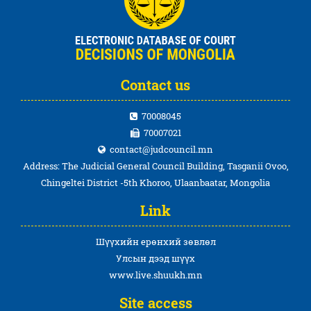
Contact us
70008045
70007021
contact@judcouncil.mn
Address: The Judicial General Council Building, Tasganii Ovoo,
Chingeltei District -5th Khoroo, Ulaanbaatar, Mongolia
Link
Шүүхийн ерөнхий зөвлөл
Улсын дээд шүүх
www.live.shuukh.mn
Site access