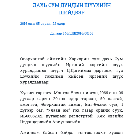
ДАХЬ СУМ ДУНДЫН ШҮҮХИЙН
ШИЙДВЭР
2016 оны 05 сарын 22 өдөр
Дугаар 146/ШШ2016/00165
Өвөрхангай аймгийн Хархорин сум дахь Сум
дундын шүүхийн Иргэний хэргийн шүүх
хуралдааныг шүүгч Ц.Дагиймаа даргалж, тус
шүүхийн танхимд хийсэн иргэний шүүх
хуралдаанаар:
Хүсэлт гаргагч: Монгол Улсын иргэн, 1966 оны 06
дугаар сарын 20-ны өдөр төрсөн, 50 настай,
эмэгтэй, Өвөрхангай аймаг, Бат-Өлзий сум, 1
дүгээр баг, “Улаан ам” гэх газар оршин суух,
ЙБ66062021 дугаарын регистртэй, Хөх овгийн
Цэдэндоржийн Ариунаагийн
Ажиллаж байсан байдал тогтоолгохыг хүссэн