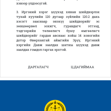
хэвээр үлдээсүгэй.
3. Иргэний хэрэг шүүхэд хянан шийдвэрлэх
тухай хуулийн 120 дугаар зүйлийн 120.2 дахь
хэсэгт зааснаар энэхүү шийдвэрийг эс
зөвшөөрвөл зохигч, гуравдагч этгээд,
тэдгээрийн төлөөлөгч буюу өмгөөлөгч
шийдвэрийг гардан авснаас хойш 14 хоногийн
дотор Өвөрхангай аймгийн Эрүү, Иргэний
хэргийн Давж заалдах шатны шүүхэд давж
заалдах гомдол гаргах эрхтэй.
ДАРГАЛАГЧ Ц.ДАГИЙМАА