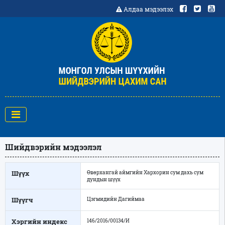
Алдаа мэдээлэх
Шийдвэрийн мэдээлэл
Шүүх
Өвөрхангай аймгийн Хархорин сум дахь сум
дундын шүүх
Шүүгч
Цэгмидийн Дагиймаа
Хэргийн индекс
146/2016/00134/И