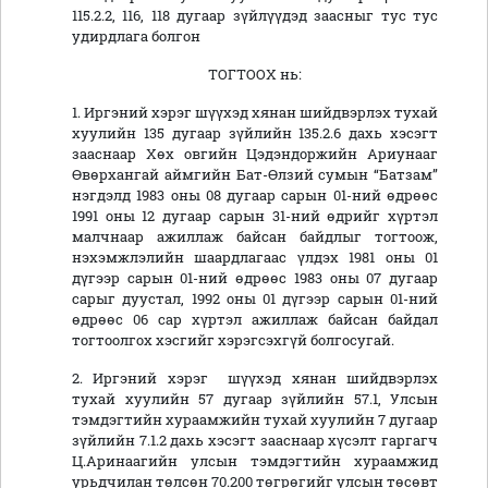
115.2.2, 116, 118 дугаар зүйлүүдэд заасныг тус тус
удирдлага болгон
ТОГТООХ нь:
1. Иргэний хэрэг шүүхэд хянан шийдвэрлэх тухай
хуулийн 135 дугаар зүйлийн 135.2.6 дахь хэсэгт
зааснаар Хөх овгийн Цэдэндоржийн Ариунааг
Өвөрхангай аймгийн Бат-Өлзий сумын “Батзам”
нэгдэлд 1983 оны 08 дугаар сарын 01-ний өдрөөс
1991 оны 12 дугаар сарын 31-ний өдрийг хүртэл
малчнаар ажиллаж байсан байдлыг тогтоож,
нэхэмжлэлийн шаардлагаас үлдэх 1981 оны 01
дүгээр сарын 01-ний өдрөөс 1983 оны 07 дугаар
сарыг дуустал, 1992 оны 01 дүгээр сарын 01-ний
өдрөөс 06 сар хүртэл ажиллаж байсан байдал
тогтоолгох хэсгийг хэрэгсэхгүй болгосугай.
2. Иргэний хэрэг шүүхэд хянан шийдвэрлэх
тухай хуулийн 57 дугаар зүйлийн 57.1, Улсын
тэмдэгтийн хураамжийн тухай хуулийн 7 дугаар
зүйлийн 7.1.2 дахь хэсэгт зааснаар хүсэлт гаргагч
Ц.Аринаагийн улсын тэмдэгтийн хураамжид
урьдчилан төлсөн 70.200 төгрөгийг улсын төсөвт