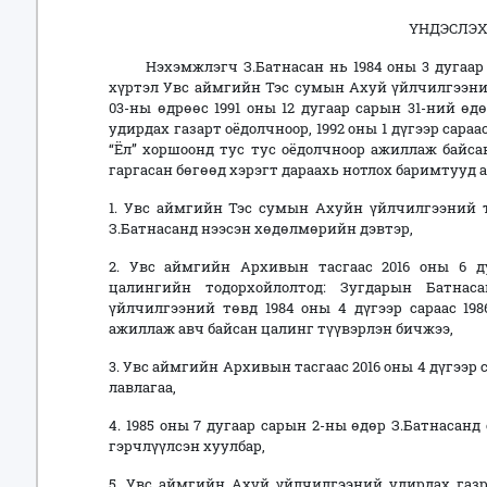
ҮНДЭСЛЭХ 
Нэхэмжлэгч З.Батнасан нь 1984 оны 3 дугаар са
хүртэл Увс аймгийн Тэс сумын Ахуй үйлчилгээний
03-ны өдрөөс 1991 оны 12 дугаар сарын 31-ний ө
удирдах газарт оёдолчноор, 1992 оны 1 дүгээр сараа
“Ёл” хоршоонд тус тус оёдолчноор ажиллаж байса
гаргасан бөгөөд хэрэгт дараахь нотлох баримтууд 
1. Увс аймгийн Тэс сумын Ахуйн үйлчилгээний т
З.Батнасанд нээсэн хөдөлмөрийн дэвтэр,
2. Увс аймгийн Архивын тасгаас 2016 оны 6 д
цалингийн тодорхойлолтод: Зугдарын Батна
үйлчилгээний төвд 1984 оны 4 дүгээр сараас 198
ажиллаж авч байсан цалинг түүвэрлэн бичжээ,
3. Увс аймгийн Архивын тасгаас 2016 оны 4 дүгээр
лавлагаа,
4. 1985 оны 7 дугаар сарын 2-ны өдөр З.Батнасан
гэрчлүүлсэн хуулбар,
5. Увс аймгийн Ахуй үйлчилгээний удирдах газр