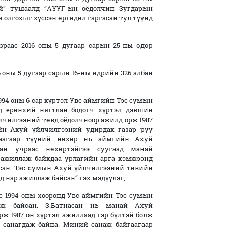
ай” тушаалд “АҮУГ-ын оёдолчин Зугдарын
ө олгохыг хүссэн өргөдөл гаргасан тул түүнд
зраас 2016 оны 5 дугаар сарын 25-ны өдөр
 оны 5 дугаар сарын 16-ны өдрийн 326 албан
 1994 оны 6 сар хүртэл Увс аймгийн Тэс сумын
д ерөнхий нягтлан бодогч хүртэл дэвшин
йлчилгээний төвд оёдолчноор ажилд орж 1987
йн Ахуй үйлчилгээний удирдах газар руу
аагаар түүний нөхөр нь аймгийн Ахуй
ан учраас нөхөртэйгээ суугаад манай
н ажиллаж байхдаа урлагийн арга хэмжээнд
сан. Тэс сумын Ахуй үйлчилгээний төвийн
д нар ажиллаж байсан” гэх мэдүүлэг,
ос 1994 оны хооронд Увс аймгийн Тэс сумын
аж байсан. З.Батнасан нь манай Ахуй
рж 1987 он хүртэл ажиллаад гэр бүлтэй болж
санагдаж байна. Миний санаж байгаагаар