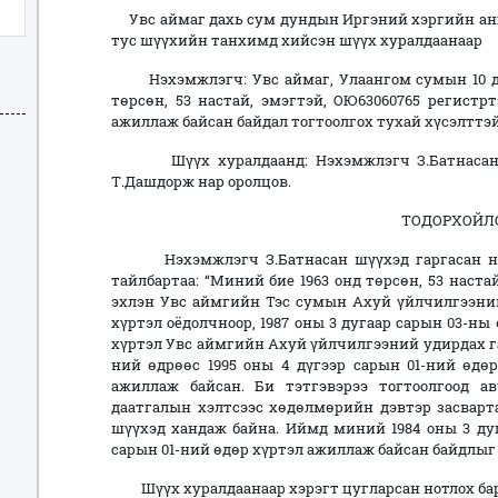
Увс аймаг дахь сум дундын Иргэний хэргийн анх
тус шүүхийн танхимд хийсэн шүүх хуралдаанаар
Нэхэмжлэгч: Увс аймаг, Улаангом сумын 10 дугаа
төрсөн, 53 настай, эмэгтэй, ОЮ63060765 регистр
ажиллаж байсан байдал тогтоолгох тухай хүсэлттэ
Шүүх хуралдаанд: Нэхэмжлэгч З.Батнасан, 
Т.Дашдорж нар оролцов.
ТОДОРХОЙЛО
Нэхэмжлэгч З.Батнасан шүүхэд гаргасан нэх
тайлбартаа: “Миний бие 1963 онд төрсөн, 53 наста
эхлэн Увс аймгийн Тэс сумын Ахуй үйлчилгээний 
хүртэл оёдолчноор, 1987 оны 3 дугаар сарын 03-ны 
хүртэл Увс аймгийн Ахуй үйлчилгээний удирдах газ
ний өдрөөс 1995 оны 4 дүгээр сарын 01-ний өдөр
ажиллаж байсан. Би тэтгэвэрээ тогтоолгоод 
даатгалын хэлтсээс хөдөлмөрийн дэвтэр засварта
шүүхэд хандаж байна. Иймд миний 1984 оны 3 дуг
сарын 01-ний өдөр хүртэл ажиллаж байсан байдлыг 
Шүүх хуралдаанаар хэрэгт цугларсан нотлох б