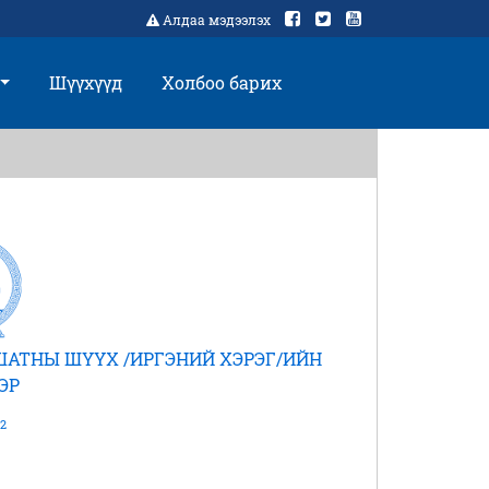
Алдаа мэдээлэх
Шүүхүүд
Холбоо барих
ШАТНЫ ШҮҮХ /ИРГЭНИЙ ХЭРЭГ/ИЙН
ЭР
2