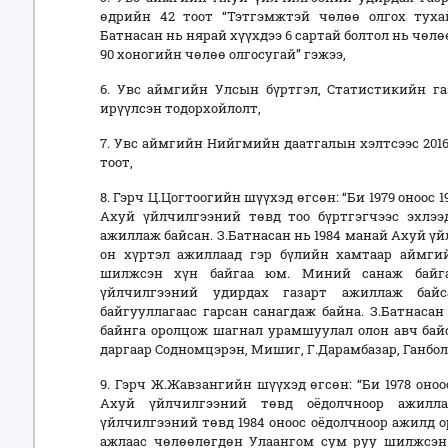
өдрийн 42 тоот “Тэтгэмжтэй чөлөө олгох тух
Батнасан нь нярай хүүхдээ 6 сартай болтол нь чөлө
90 хоногийн чөлөө олгосугай” гэжээ,
6. Увс аймгийн Улсын бүртгэл, Статистикийн га
ирүүлсэн тодорхойлолт,
7. Увс аймгийн Нийгмийн даатгалын хэлтсээс 2016
тоот,
8. Гэрч Ц.Цогтоогийн шүүхэд өгсөн: “Би 1979 оноос
Ахуй үйлчилгээний төвд тоо бүртгэгчээс эхлээ
ажиллаж байсан. З.Батнасан нь 1984 манай Ахуй ү
он хүртэл ажиллаад гэр бүлийн хамтаар аймги
шилжсэн хүн байгаа юм. Миний санаж байг
үйлчилгээний удирдах газарт ажиллаж байс
байгууллагаас гарсан санагдаж байна. З.Батнаса
байнга оролцож шагнал урамшуулал олон авч бай
даргаар Содномцэрэн, Мишиг, Г.Дарамбазар, Ганбол
9. Гэрч Ж.Жавзангийн шүүхэд өгсөн: “Би 1978 оно
Ахуй үйлчилгээний төвд оёдолчноор ажилл
үйлчилгээний төвд 1984 оноос оёдолчноор ажилд о
ажлаас чөлөөлөгдөн Улаангом сум руу шилжсэн 