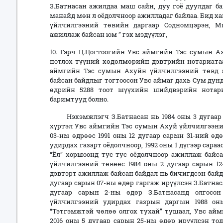
З.Батнасан ажилдаа маш сайн, дуу гоё дуулдаг б
манайд мөн л оёдолчноор ажилладаг байлаа. Бид х
үйлчилгээний төвийн даргаар Содномцэрэн, Ми
ажиллаж байсан юм ” гэх мэдүүлэг,
10. Гэрч Ц.Цогтоогийн Увс аймгийн Тэс сумын 
нотлох түүний хөдөлмөрийн дэвтрийн нотариатаа
аймгийн Тэс сумын Ахуйн үйлчилгээний төвд 
байсан байдлыг тогтоосон Увс аймаг дахь Сум дун
өдрийн 5288 тоот шүүхийн шийдвэрийн нотари
баримтууд болно.
Нэхэмжлэгч З.Батнасан нь 1984 оны 3 дугаар са
хүртэл Увс аймгийн Тэс сумын Ахуй үйлчилгээний
03-ны өдрөөс 1991 оны 12 дугаар сарын 31-ний ө
удирдах газарт оёдолчноор, 1992 оны 1 дүгээр сараа
“Ёл” хоршоонд тус тус оёдолчноор ажиллаж байс
үйлчилгээний төвөөс 1984 оны 2 дугаар сарын 1
дэвтэрт ажиллаж байсан байдал нь бичигдсэн байд
дугаар сарын 07-ны өдөр гаргаж ирүүлсэн З.Батна
дугаар сарын 2-ны өдөр З.Батнасанд олгосо
үйлчилгээний удирдах газрын даргын 1988 он
“Тэтгэмжтэй чөлөө олгох тухай” тушаал, Увс айм
2016 оны 5 дугаар сарын 25-ны өдөр ирүүлсэн то