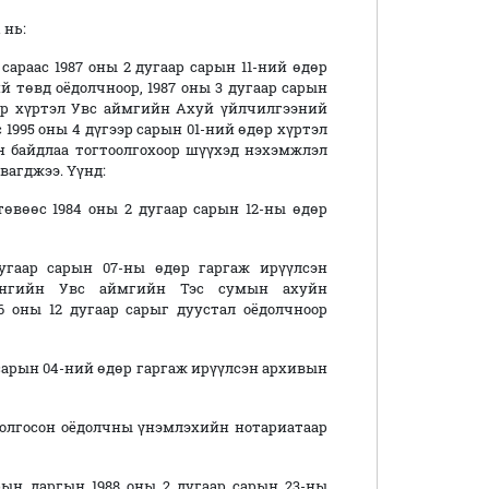
нь:
раас 1987 оны 2 дугаар сарын 11-ний өдөр
 төвд оёдолчноор, 1987 оны 3 дугаар сарын
дөр хүртэл Увс аймгийн Ахуй үйлчилгээний
с 1995 оны 4 дүгээр сарын 01-ний өдөр хүртэл
н байдлаа тогтоолгохоор шүүхэд нэхэмжлэл
авагджээ. Үүнд:
өвөөс 1984 оны 2 дугаар сарын 12-ны өдөр
угаар сарын 07-ны өдөр гаргаж ирүүлсэн
сангийн Увс аймгийн Тэс сумын ахуйн
6 оны 12 дугаар сарыг дуустал оёдолчноор
 сарын 04-ний өдөр гаргаж ирүүлсэн архивын
д олгосон оёдолчны үнэмлэхийн нотариатаар
ын даргын 1988 оны 2 дугаар сарын 23-ны