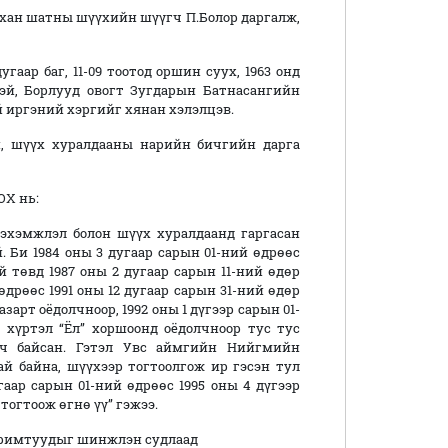
ан шатны шүүхийн шүүгч П.Болор даргалж,
р баг, 11-09 тоотод оршин суух, 1963 онд
тэй, Борлууд овогт Зугдарын Батнасангийн
й иргэний хэргийг хянан хэлэлцэв.
шүүх хуралдааны нарийн бичгийн дарга
Х нь:
эмжлэл болон шүүх хуралдаанд гаргасан
й. Би 1984 оны 3 дугаар сарын 01-ний өдрөөс
төвд 1987 оны 2 дугаар сарын 11-ний өдөр
өдрөөс 1991 оны 12 дугаар сарын 31-ний өдөр
арт оёдолчноор, 1992 оны 1 дүгээр сарын 01-
 хүртэл “Ёл” хоршоонд оёдолчноор тус тус
авч байсан. Гэтэл Увс аймгийн Нийгмийн
й байна, шүүхээр тогтоолгож ир гэсэн тул
аар сарын 01-ний өдрөөс 1995 оны 4 дүгээр
тогтоож өгнө үү” гэжээ.
аримтуудыг шинжлэн судлаад