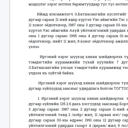
мэдүүлэг зэрэг нотлох баримтуудаар тус тус нотло
Иймд нэхэмжлэгч З.Батнасангийн хүсэлтийг ханг
дугаар сарын 11-ний өдөр хүртэл Увс аймгийн Тэс 
11 хоног оёдолчноор, 1987 оны 3 дугаар сарын 03-ны
хүртэл Увс аймгийн Ахуй үйлчилгээний удирдах газ
оны 1 дүгээр сараас 1995 оны 4 дүгээр сарын 01-
оёдолчноор, нийт 11 жил, 8 хоног оёдолчноор ажил
үзлээ.
Иргэний хэрэг шүүхэд хянан шийдвэрлэх тухай
тэмдэгтийн хураамжийн тухай хуулийн 7 дуга
З.Батнасангийн улсын тэмдэгтийн хураамжид төлс
үлдээх нь зүйтэй байна.
Иргэний хэрэг шүүхэд хянан шийдвэрлэх тухай хуу
дугаар зүйлүүдэд заасныг удирдлага болгон ТОГТОО
1. Иргэний хэрэг шүүхэд хянан шийдвэрлэх тухай
дугаар зүйлийн 135.2.6 дахь хэсгүүдэд зааснаар Б
3 дугаар сараас 1987 оны 2 дугаар сарын 11-ни
үйлчилгээний төвд 2 /хоёр/ жил, 11 /арван нэг/ сар,
дугаар сарын 03-ны өдрөөс 1991 оны 12 дугаар с
үйлчилгээний удирдах газарт 4 /дөрөв/ жил, 9 /ес/ 