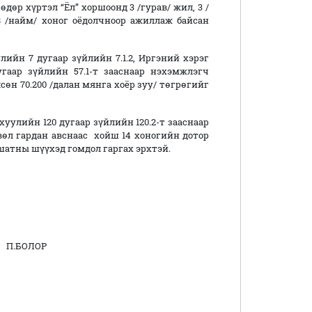
өдөр хүртэл “Ёл” хоршоонд 3 /гурав/ жил, 3 /
 8 /найм/ хоног оёдолчноор ажиллаж байсан
 7 дугаар зүйлийн 7.1.2, Иргэний хэрэг
аар зүйлийн 57.1-т зааснаар нэхэмжлэгч
н 70.200 /далан мянга хоёр зуу/ төгрөгийг
улийн 120 дугаар зүйлийн 120.2-т зааснаар
л гардан авснаас хойш 14 хоногийн дотор
шатны шүүхэд гомдол гаргах эрхтэй.
ОЛОР