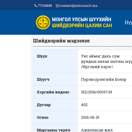
77104949
contact@judcouncil.mn
Нү
Шийдвэрийн мэдээлэл
Шүүх
Увс аймаг дахь сум
дундын анхан шатны шү
/Иргэний хэрэг/
Шүүгч
Пүрэвсүрэнгийн Болор
Хэргийн индекс
152/2016/00337/И
Дугаар
402
Огноо
2016-06-15
Маргааны төрөл
Ажилласан жил