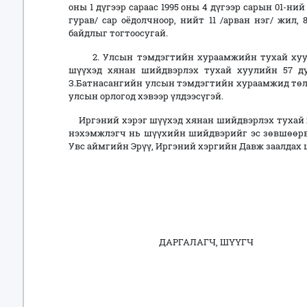
оны 1 дүгээр сараас 1995 оны 4 дүгээр сарын 01-ний 
гурав/ сар оёдолчноор, нийт 11 /арван нэг/ жил,
байдлыг тогтоосугай.
2. Улсын тэмдэгтийн хураамжийн тухай хуулийн
шүүхэд хянан шийдвэрлэх тухай хуулийн 57 дуг
З.Батнасангийн улсын тэмдэгтийн хураамжид төлсө
улсын орлогод хэвээр үлдээсүгэй.
Иргэний хэрэг шүүхэд хянан шийдвэрлэх тухай ху
нэхэмжлэгч нь шүүхийн шийдвэрийг эс зөвшөөрвө
Увс аймгийн Эрүү, Иргэний хэргийн Давж заалдах 
ДАРГАЛАГЧ, ШҮҮГЧ П.Б