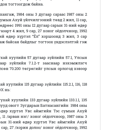
гдон тогтоогдож байна.
аж, 1984 оны 3 дугаар сараас 1987 оны 2
сумын Ахуй үйлчилгээний төвд 2 жил, 11 сар,
 өдрөөс 1991 оны 12 дугаар сарын 31-ний өдөр
арт 4 жил, 9 сар, 27 хоног оёдолчноор, 1992
ний өдөр хүртэл “Ёл” хоршоонд 3 жил, 3 сар
лаж байсан байдлыг тогтоох үндэслэлтэй гэж
 хуулийн 57 дугаар зүйлийн 57.1, Улсын
ар зүйлийн 7.1.2-т зааснаар нэхэмжлэгч
өн 70.200 төгрөгийг улсын орлогод хэвээр
лийн 115 дугаар зүйлийн 115.2.1, 116, 118
Х нь:
 хуулийн 133 дугаар зүйлийн 133.1.1, 135
орлууд овогт Зугдарын Батнасангийн 1984 оны
й өдөр хүртэл Увс аймгийн Тэс сумын Ахуй
 11 /арван нэг/ хоног оёдолчноор, 1987 оны 3
арын 31-ний өдөр хүртэл Увс аймгийн Ахуй
сар, 27 /хорин долоо/ хоног оёдолчноор, 1992