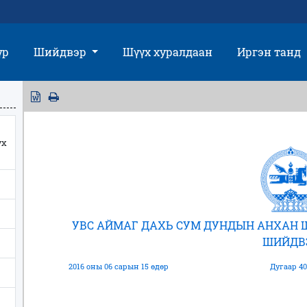
үр
Шийдвэр
Шүүх хуралдаан
Иргэн танд
үх
УВС АЙМАГ ДАХЬ СУМ ДУНДЫН АНХАН 
ШИЙДВ
2016 оны 06 сарын 15 өдөр
Дугаар 40