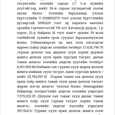
төгрөгийн зээлийг сарын 1.7 %-н хувийн
хүүтэйгээр, нийт 36-н сарын хугацаатай зээлж
авсан билээ. Зээлийн барьцаанд улсын
бүртгэлийн Y-2208001270 тоот улсын бүртгэлийн
дугаартай 0056229 тоот эд хөрөнгө өмчлөх
эрхийн гэрчилгээтэй УБ хот Багануур дүүрэг, 1-р
хороо, 23-р байрны 16 тоот хаягт орших 39 м.кв
талбайтай хувийн орон сууцыг барьцаалуулсан
болно. Э.Мөнхжаргал нь анх зээл олгогдсон
өдрөөс хойш үндсэн зээлийн төлбөрт 17,424,796.75
/Арван долоон сая, дөрвөн зуун хорин дөрвөн
мянга долоон зуун ерин зургаан төгрөг, далан
таван мөнгө/ зээлийн үндсэн хүүгийн төлбөрт
8,367,800.86/Найман сая гурван зуун жаран долоон
мянга найман зуун төгрөг, наян зургаан мөнгө /
нийт 25,792,597.61 /Хорин таван сая долоон зуун
ерин хоёр мянга таван зуун ерин долоон төгрөг
жаран нэгэн мөнгө/ төлсөн болно. Өнөөдрийн
байдлаар зээлдэгчийн үндсэн зээлийн үлдэгдэл
7,575,203.25 /Долоон сая таван зуун далан таван
мянга хоёр зуун гурван төгрөг хорин таван
мөнгө/, зээлийн үндсэн хүүгийн үлдэгдэл
397,924.5/ Гурван зуун ерин долоон мянга есөн