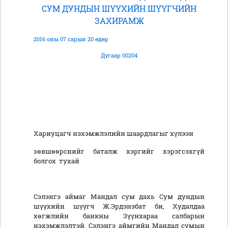
СУМ ДУНДЫН ШҮҮХИЙН ШҮҮГЧИЙН
ЗАХИРАМЖ
2016 оны 07 сарын 20 өдөр
Дугаар 00204
Хариуцагч нэхэмжлэлийн шаардлагыг хүлээн
зөвшөөрснийг баталж хэргийг хэрэгсэхгүй
болгох тухай
Сэлэнгэ аймаг Мандал сум дахь Сум дундын
шүүхийн шүүгч Ж.Эрдэнэбат би, Худалдаа
хөгжлийн банкны Зүүнхараа салбарын
нэхэмжлэлтэй, Сэлэнгэ аймгийн Мандал сумын