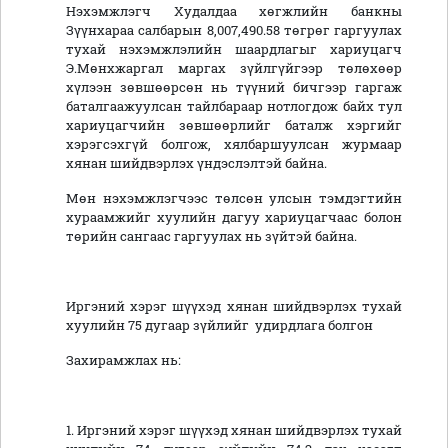
Нэхэмжлэгч Худалдаа хөгжлийн банкны
Зүүнхараа салбарын 8,007,490.58 төгрөг гаргуулах
тухай нэхэмжлэлийн шаардлагыг хариуцагч
Э.Мөнхжаргал маргах зүйлгүйгээр төлөхөөр
хүлээн зөвшөөрсөн нь түүний бичгээр гаргаж
баталгаажуулсан тайлбараар нотлогдож байх тул
хариуцагчийн зөвшөөрлийг баталж хэргийг
хэрэгсэхгүй болгож, хялбаршуулсан журмаар
хянан шийдвэрлэх үндэслэлтэй байна.
Мөн нэхэмжлэгчээс төлсөн улсын тэмдэгтийн
хураамжийг хуулийн дагуу хариуцагчаас болон
төрийн сангаас гаргуулах нь зүйтэй байна.
Иргэний хэрэг шүүхэд хянан шийдвэрлэх тухай
хуулийн 75 дугаар зүйлийг удирдлага болгон
Захирамжлах нь:
1. Иргэний хэрэг шүүхэд хянан шийдвэрлэх тухай