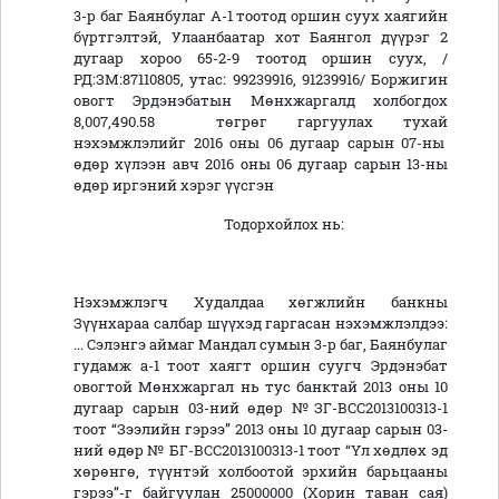
3-р баг Баянбулаг А-1 тоотод оршин суух хаягийн
бүртгэлтэй, Улаанбаатар хот Баянгол дүүрэг 2
дугаар хороо 65-2-9 тоотод оршин суух, /
РД:ЗМ:87110805, утас: 99239916, 91239916/ Боржигин
овогт Эрдэнэбатын Мөнхжаргалд холбогдох
8,007,490.58 төгрөг гаргуулах тухай
нэхэмжлэлийг 2016 оны 06 дугаар сарын 07-ны
өдөр хүлээн авч 2016 оны 06 дугаар сарын 13-ны
өдөр иргэний хэрэг үүсгэн
Тодорхойлох нь:
Нэхэмжлэгч Худалдаа хөгжлийн банкны
Зүүнхараа салбар шүүхэд гаргасан нэхэмжлэлдээ:
... Сэлэнгэ аймаг Мандал сумын 3-р баг, Баянбулаг
гудамж а-1 тоот хаягт оршин суугч Эрдэнэбат
овогтой Мөнхжаргал нь тус банктай 2013 оны 10
дугаар сарын 03-ний өдөр №ЗГ-ВСС2013100313-1
тоот “Зээлийн гэрээ” 2013 оны 10 дугаар сарын 03-
ний өдөр № БГ-ВСС2013100313-1 тоот “Үл хөдлөх эд
хөрөнгө, түүнтэй холбоотой эрхийн барьцааны
гэрээ”-г байгуулан 25000000 (Хорин таван сая)