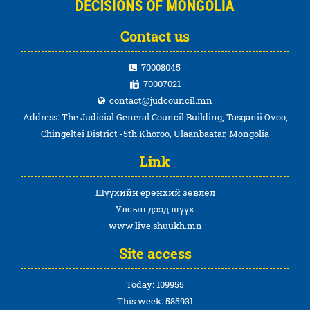
Contact us
70008045
70007021
contact@judcouncil.mn
Address: The Judicial General Council Building, Tasganii Ovoo,
Chingeltei District -5th Khoroo, Ulaanbaatar, Mongolia
Link
Шүүхийн ерөнхий зөвлөл
Улсын дээд шүүх
www.live.shuukh.mn
Site access
Today: 109955
This week: 585931