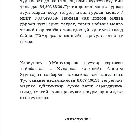
зуун хорин дөрвөн төгрөг, нэмэгдүүлсэн хүүгийн
үлдэгдэл 34,362.83.00 /Гучин дөрвөн мянга гурван
зуун жаран хоёр төгрөг, наян гурван мөнгө /
нийт 8,007,490.58/ Найман сая долоон мянга
дөрвөн зуун ерин төгрөг, тавин найман мөнгө
зээлийн өр төлбөр төлөгдөөгүй хуримтлагдаад
байна. Иймд дээрх мөнгийг гаргуулж өгнө үү
гэжээ.
Хариуцагч Э.Мөнхжаргал шүүхэд гаргасан
тайлбартаа: ... Худалдаа хөгжлийн банкны
Зүүнхараа салбарын нэхэмжлэлтэй танилцлаа.
Тус банкны нэхэмжилсэн 8,007,490.58 төгрөгийг
маргах зүйлгүйгээр бүрэн төлж барагдуулна.
Иймд хэргийг хялбаршуулсан журмаар шийдэж
өгнө үү гэжээ.
Үндэслэх нь: