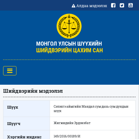
Алдаа мэдээлэх
Шийдвэрийн мэдээлэл
Шүүх
Сэлэнгэ аймгийн Мандал сум дахь сум дундын
шүүх
Шүүгч
Жигжидийн Эрдэнэбат
Хэргийн индекс
149/2016/00189/И