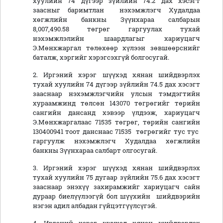
хуулийн 74 дүгээр зүйлийн 74.2 дах хэсэгт
заасныг баримтлан нэхэмжлэгч Худалдаа
хөгжлийн банкны Зүүнхараа салбарын
8,007,490.58 төгрөг гаргуулах тухай
нэхэмжлэлийн шаардлагыг хариуцагч
Э.Мөнхжаргал төлөхөөр хүлээн зөвшөөрснийг
баталж, хэргийг хэрэгсэхгүй болгосугай.
2. Иргэний хэрэг шүүхэд хянан шийдвэрлэх
тухай хуулийн 74 дүгээр зүйлийн 74.5 дах хэсэгт
зааснаар нэхэмжлэгчийн улсын тэмдэгтийн
хураамжинд төлсөн 143070 төгрөгийг төрийн
сангийн дансанд хэвээр үлдээж, хариуцагч
Э.Мөнхжаргалаас 71535 төгрөг, төрийн сангийн
130400941 тоот данснаас 71535 төгрөгийг тус тус
гаргуулж нэхэмжлэгч Худалдаа хөгжлийн
банкны Зүүнхараа салбарт олгосугай.
3. Иргэний хэрэг шүүхэд хянан шийдвэрлэх
тухай хуулийн 75 дугаар зүйлийн 75.6 дах хэсэгт
зааснаар энэхүү захирамжийг хариуцагч сайн
дураар биелүүлээгүй бол шүүхийн шийдвэрийн
нэгэн адил албадан гүйцэтгүүлсүгэй.