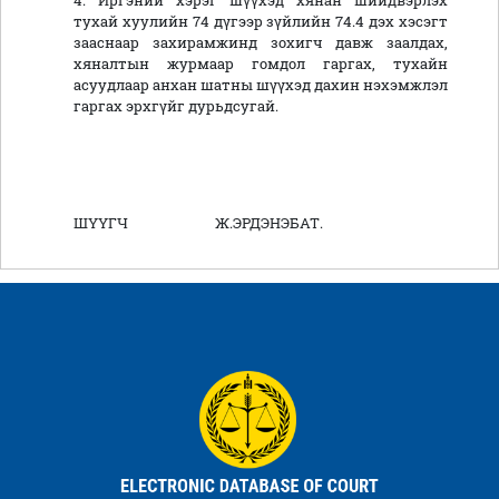
4. Иргэний хэрэг шүүхэд хянан шийдвэрлэх
тухай хуулийн 74 дүгээр зүйлийн 74.4 дэх хэсэгт
зааснаар захирамжинд зохигч давж заалдах,
хяналтын журмаар гомдол гаргах, тухайн
асуудлаар анхан шатны шүүхэд дахин нэхэмжлэл
гаргах эрхгүйг дурьдсугай.
ШҮҮГЧ Ж.ЭРДЭНЭБАТ.