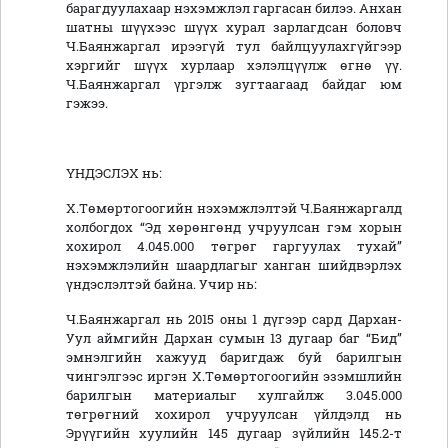
барагдуулахаар нэхэмжлэл гаргасан билээ. Анхан
шатны шүүхээс шүүх хурал зарлагдсан боловч
Ч.Баянжаргал ирээгүй тул байлцуулахгүйгээр
хэргийг шүүх хурлаар хэлэлцүүлж өгнө үү.
Ч.Баянжаргал үргэлж зугтаагаад байдаг юм
гэжээ.
ҮНДЭСЛЭХ нь:
Х.Төмөртогоогийн нэхэмжлэлтэй Ч.Баянжаргалд
холбогдох “Эд хөрөнгөнд учруулсан гэм хорын
хохирол 4.045.000 төгрөг гаргуулах тухай”
нэхэмжлэлийн шаардлагыг ханган шийдвэрлэх
үндэслэлтэй байна. Учир нь:
Ч.Баянжаргал нь 2015 оны 1 дүгээр сард Дархан-
Уул аймгийн Дархан сумын 13 дугаар баг “Бид”
эмнэлгийн хажууд баригдаж буй барилгын
чингэлгээс иргэн Х.Төмөртогоогийн эзэмшлийн
барилгын материалыг хулгайлж 3.045.000
төгрөгний хохирол учруулсан үйлдэлд нь
Эрүүгийн хуулийн 145 дугаар зүйлийн 145.2-т