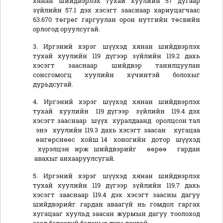
хянан шийдвэрлэх тухай хуулийн 57 дугаар
зүйлийн 57.1 дэх хэсэгт зааснаар хариуцагчаас
63.670 төгрөг гаргуулан орон нутгийн төсвийн
орлогод оруулсугай.
3. Иргэний хэрэг шүүхэд хянан шийдвэрлэх
тухай хуулийн 119 дүгээр зүйлийн 119.2 дахь
хэсэгт зааснаар шийдвэр танилцуулан
сонсгомогц хуулийн хүчинтэй болохыг
дурьдсугай.
4. Иргэний хэрэг шүүхэд хянан шийдвэрлэх
тухай хуулийн 119 дүгээр зүйлийн 119.4 дэх
хэсэгт зааснаар шүүх хуралдаанд оролцсон тал
энэ хуулийн 119.3 дахь хэсэгт заасан хугацаа
өнгөрснөөс хойш 14 хоногийн дотор шүүхэд
хүрэлцэн ирж шийдвэрийг өөрөө гардан
авахыг анхааруулсугай.
5. Иргэний хэрэг шүүхэд хянан шийдвэрлэх
тухай хуулийн 119 дүгээр зүйлийн 119.7 дахь
хэсэгт зааснаар 119.4 дэх хэсэгт заасны дагуу
шийдвэрийг гардан аваагүй нь гомдол гаргах
хугацааг хуульд заасан журмын дагуу тоолоход