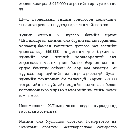
хорын хохирол 3.045.000 төгрөгийг гаргуулж өгнө
үү.
Шүүх хуралдаанд уншин сонсгосон хариуцагч
Ч.Баянжаргалын шүүхэд гаргасан тайлбартаа:
Түшиг сумын 2 дугаар багийн иргэн
Ч.Баянжаргал миний бие барилгын матераилын
хашаанд байсан континер дотроос зах зээлийн
үнэлгээгээр 650.000 төгрөгний үнэ бүхий эд
зүйлийг хэн нэгний зөвшөөрөлгүй авч
хэрэглэсэн маань үнэн билээ. Өөр эд хогшил
ердөө байхгүй байсан ба өөр юм аваагүй. Би
түүнээс өөр зүйлийн эд зйүл хүлээхгүй, бусад
зүйлийн хохиролыг би төлөхгүй. Харин 650.000
төгрөгийн эд зүйлийг өөрийн цалингаас болон
бололцооныхоо хирээр төлбөрийг нь хийж болох
юм гэжээ.
Нэхэмжлэгч Х.Төмөртогоо шүүх хуралдаанд
гаргасан хүсэлтдээ:
Миний бие Хулганаа овогтой Төмөртогоо нь
Чойжамц овогтой Баянжаргалаас хохиролоо