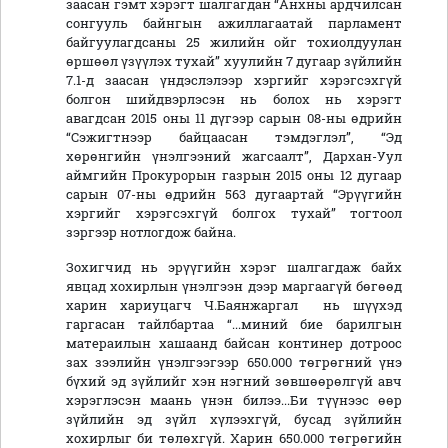
заасан гэмт хэрэгт шалгагдан “Анхны ардчилсан
сонгууль байнгын ажиллагаатай парламент
байгуулагдсаны 25 жилийн ойг тохиолдуулан
өршөөл үзүүлэх тухай” хуулийн 7 дугаар зүйлийн
7.1-д заасан үндэслэлээр хэргийг хэрэгсэхгүй
болгон шийдвэрлэсэн нь болох нь хэрэгт
авагдсан 2015 оны 11 дүгээр сарын 08-ны өдрийн
“Сэжигтнээр байцаасан тэмдэглэл”, “Эд
хөрөнгийн үнэлгээний жагсаалт”, Дархан-Уул
аймгийн Прокурорын газрын 2015 оны 12 дугаар
сарын 07-ны өдрийн 563 дугаартай “Эрүүгийн
хэргийг хэрэгсэхгүй болгох тухай” тогтоол
зэргээр нотлогдож байна.
Зохигчид нь эрүүгийн хэрэг шалгагдаж байх
явцад хохирлын үнэлгээн дээр маргаагүй бөгөөд
харин хариуцагч Ч.Баянжаргал нь шүүхэд
гаргасан тайлбартаа “...миний бие барилгын
матераилын хашаанд байсан континер дотроос
зах зээлийн үнэлгээгээр 650.000 төгрөгний үнэ
бүхий эд зүйлийг хэн нэгний зөвшөөрөлгүй авч
хэрэглэсэн маань үнэн билээ...Би түүнээс өөр
зүйлийн эд зүйл хүлээхгүй, бусад зүйлийн
хохирлыг би төлөхгүй. Харин 650.000 төгрөгийн