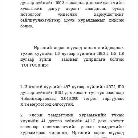
дугаар зүйлийн 100.3-т зааснаар нэхэмжлэгчийн
хүсэлтийн дагуу хэрэгт авагдпсан бусад
нотолгоог үндэслэн хариуцагчийг
байлцуулахгүйгээр шүүх хуралдааныг хийсэн
болно.
Иргэний хэрэг шүүхэд хянан шийдвэрлэх
тухай хуулийн 115 дугаар зүйлийн 115.2.1, 116, 118
дугаар зүйлд заасныг удирдлага болгон
ТОГТООХ нь:
1. Иргэний хуулийн 497 дугаар зүйлийн 497.1, 510
дугаар зүйлийн 510.1 дэх хэсэгт тус тус зааснаар
Ч.Баянжаргалаас 3.045.000 төгрөг гаргуулан
Х.Төмөртогоод олгосугай.
2. Улсын тэмдэгтийн хураамжийн тухай
хуулийн 41 дүгээр зүйлийн 41.1.7 дахь хэсэгт
зааснаар нэхэмжлэгчийг улсын тэмдэгтийн
хураамжаас чөлөөлж, Иргэний хэрэг шүүхэд