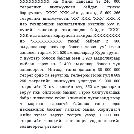
ХХХХХХХХХХ нь Хийн дансанд 38 246 000
төгрөгийг шилжүүлсэн байдаг. Үүнээс
борлуулагч "ХХХ" ХХК-ийн дансанд 8 609 266
төгрөгийг шилжүүлсэн. "ХХ" ХХК, "ХХХ" ХХК, Х
нар тохиролцож захиалагчийн зээлийн хүү 15
хувийг төлөхөөр тохиролцсон байдаг. "ХХХ"
ХХК-иас лизинг хариуцсан захирал ХХХХХХХХХ
нь “ХХХХХХХХХХ танай байрыг 2 400
ам.доллараар авахаар болсон зарах уу” гэсэн
саналыг гаргаж Х 1 620 ам.доллараар Хурд групп-
т нүүхээр болсон байсан мөн 1 920 ам.доллараар
хийсэн гэрээ нь 2 400 ам.доллар болсон тул
зөвшөөрсөн. Ингээд таны дансанд 38 000 000
төгрөг орно та зөрүүг нь төлөөрэй гэсэн тул 8 609
266 төгрөгийг шилжүүлж үлдэгдэл 9 000 000
төгрөгийг Х нь зээлийн хүү, 350 ам.долларын
зөрүү гэж ойлгосон байдаг. Гэрээ байгуулагдаж
байр шилжснээс хойш 3 жилийн хугацаанд ямар
ч маргаан гараагүй байснаа гэнэт одоо
нэхэмжилж байгааг гайхаж байна. Хариуцагч
Хийн зүгээс зөрүүг тооцож үзээд 3 000 000
төгрөгийг төлөхийг зөвшөөрч үлдэх хэсгийг
зөвшөөрөхгүй гэжээ.