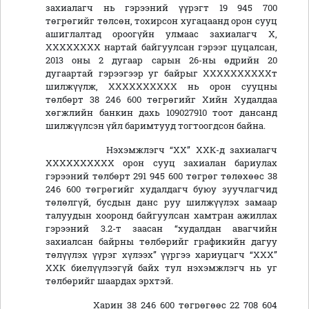
захиалагч нь гэрээний үүрэгт 19 945 700
төгрөгийг төлсөн, тохирсон хугацаанд орон сууц
ашиглалтад ороогүйн улмаас захиалагч Х,
ХХХХХХХХ нартай байгуулсан гэрээг цуцалсан,
2013 оны 2 дугаар сарын 26-ны өдрийн 20
дугаартай гэрээгээр уг байрыг ХХХХХХХХХХт
шилжүүлж, ХХХХХХХХХХ нь орон сууцны
төлбөрт 38 246 600 төгрөгийг Хийн Худалдаа
хөгжлийн банкин дахь 109027910 тоот дансанд
шилжүүлсэн үйл баримтууд тогтоогдсон байна.
Нэхэмжлэгч “ХХ” ХХК-д захиалагч
ХХХХХХХХХХ орон сууц захиалан бариулах
гэрээний төлбөрт 291 945 600 төгрөг төлөхөөс 38
246 600 төгрөгийг худалдагч буюу зуучлагчид
төлөлгүй, бусдын данс руу шилжүүлэх замаар
талуудын хооронд байгуулсан хамтран ажиллах
гэрээний 3.2-т заасан “худалдан авагчийн
захиалсан байрны төлбөрийг графикийн дагуу
төлүүлэх үүрэг хүлээх” үүргээ хариуцагч “ХХХ”
ХХК биелүүлээгүй байх тул нэхэмжлэгч нь уг
төлбөрийг шаардах эрхтэй.
Харин 38 246 600 төгрөгөөс 22 708 604