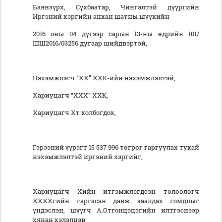
Баянзүрх, Сүхбаатар, Чингэлтэй дүүргийн
Иргэний хэргийн анхан шатны шүүхийн
2016 оны 04 дүгээр сарын 13-ны өдрийн 101/
ШШ2016/03256 дугаар шийдвэртэй,
Нэхэмжлэгч “ХХ” ХХК-ийн нэхэмжлэлтэй,
Хариуцагч “ХХХ” ХХК,
Хариуцагч Хт холбогдох,
Гэрээний үүрэгт 15 537 996 төгрөг гаргуулах тухай
нэхэмжлэлтэй иргэний хэргийг,
Хариуцагч Хийн итгэмжлэгдсэн төлөөлөгч
ХХХХгийн гаргасан давж заалдах гомдлыг
үндэслэн, шүүгч А.Отгонцэцэгийн илтгэснээр
хянан хэлэлцэв.