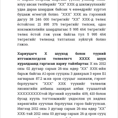
илүү авсан төлбөрийг “ХХ” ХХК-д шилжүүлэхийг
удаа дараа шаардаж байсан ч өнөөдрийг хүртэл
буцааж өгөөгүй болно. "ХХХ" ХХК нь гэрээний
дагуу 38 246 000 төгрөгийг “ХХ” ХХК-д төлөх
ёстойгоос 21 895 376 төгрөгийг төлсөн, одоо
нэхэмжлэлийн шаардлагаас 5 995 464 төгрөгийг
төлөх ёстой гэж үзэж байгаа тул 5 995 464
төгрөгийг төлөхөд татгалзах зүйлгүй болно
гэжээ.
Хариуцагч
Х
шүүхэд болон түүний
итгэмжлэгдсэн төлөөлөгч ХХХХ
шүүх
хуралд
аанд
гаргасан
хариу
тайлбар
таа
:
Х нь 2012
оны 02 дугаар сарын 26-ны өдөр "ХХ" ХХК-ийн
барьж байгаа А1 орон сууцны 3 давхрын 3 өрөө Б1
загварын 87.2 м.кв орон сууцыг захиалж, гэрээт
борлуулагч "ХХХ" ХХК түүнийг төлөөлж
лизингийн албаны захирал албан тушаалтай
ХХХХХХХХХтой Иргэний хуулийн 409, 410 болон
бусад хууль тогтоомжийг үндэслэн үл хөдлөх
хөрөнгийн зуучлан борлуулах гэрээ байгуулсан.
Ингээд 2012 оны 3 дугаар сарын 26-ны өдөр "ХХ"
ХХК-тай 2012 оны 03 дугаар сарын 26-д орон сууц