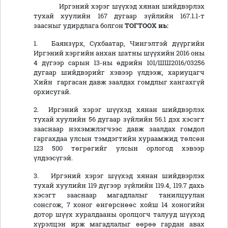
Иргэний хэрэг шүүхэд хянан шийдвэрлэх
тухай хуулийн 167 дугаар зүйлийн 167.1.1-т
заасныг удирдлага болгон
ТОГТООХ нь:
1. Баянзүрх, Сүхбаатар, Чингэлтэй дүүргийн
Иргэний хэргийн анхан шатны шүүхийн 2016 оны
4 дүгээр сарын 13-ны өдрийн 101/ШШ2016/03256
дугаар шийдвэрийг хэвээр үлдээж, хариуцагч
Хийн гаргасан давж заалдах гомдлыг хангахгүй
орхисугай.
2. Иргэний хэрэг шүүхэд хянан шийдвэрлэх
тухай хуулийн 56 дугаар зүйлийн 56.1 дэх хэсэгт
зааснаар нэхэмжлэгчээс давж заалдах гомдол
гаргахдаа улсын тэмдэгтийн хураамжид төлсөн
123 500 төгрөгийг улсын орлогод хэвээр
үлдээсүгэй.
3. Иргэний хэрэг шүүхэд хянан шийдвэрлэх
тухай хуулийн 119 дүгээр зүйлийн 119.4, 119.7 дахь
хэсэгт зааснаар магадлалыг танилцуулан
сонсгож, 7 хоног өнгөрснөөс хойш 14 хоногийн
дотор шүүх хуралдааны оролцогч талууд шүүхэд
хүрэлцэн ирж магадлалыг өөрөө гардан авах