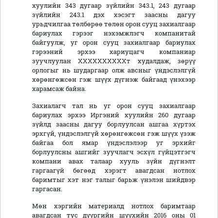
хуулийн 343 дугаар зүйлийн 343.1, 243 дугаар
зүйлийн 243.1 дэх хэсэгт заасны дагуу
урьдчилгаа төлбөрөө төлөн орон сууц захиалгаар
бариулах гэрээг нэхэмжлэгч компанитай
байгуулж, уг орон сууц захиалгаар бариулах
гэрээний эрхээ хариуцагч компаниар
зуучлуулан ХХХХХХХХХХт худалдаж, зөрүү
орлогыг нь шударгаар олж авсныг үндэслэлгүй
хөрөнгөжсөн гэж шүүх дүгнэж байгаад үнэхээр
харамсаж байна.
Захиалагч тал нь уг орон сууц захиалгаар
бариулах эрхээ Иргэний хуулийн 260 дугаар
зүйлд заасны дагуу борлуулсан ашгаа хүртэх
эрхгүй, үндэслэлгүй хөрөнгөжсөн гэж шүүх үзэж
байгаа бол ямар үндэслэлээр уг эрхийг
борлуулсны ашгийг зуучлагч эсхүл гүйцэтгэгч
компани авах талаар хууль зүйн дүгнэлт
гаргаагүй бөгөөд хэрэгт авагдсан нотлох
баримтыг хэт нэг талыг барьж үнэлэн шийдвэр
гаргасан.
Мөн хэргийн материалд нотлох баримтаар
авагдсан тус дүүргийн шүүхийн 2016 оны 01