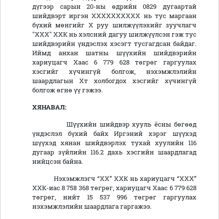
дүгээр сарын 20-ны өдрийн 0829 дугаартай
шийдвэрт иргэн ХХХХХХХХХХ нь тус маргаан
бүхий мөнгийг Х руу шилжүүлэхийг зуучлагч
"ХХХ" ХХК нь хэлсний дагуу шилжүүлсэн гэж тус
шийдвэрийн үндэслэх хэсэгт тусгагдсан байдаг.
Иймд анхан шатны шүүхийн шийдвэрийн
хариуцагч Хаас 6 779 628 төгрөг гаргуулах
хэсгийг хүчингүй болгож, нэхэмжлэлийн
шаардлагын Хт холбогдох хэсгийг хүчингүй
болгож өгнө үү гэжээ.
ХЯНАВАЛ:
Шүүхийн шийдвэр хууль ёсны бөгөөд
үндэслэл бүхий байх Иргэний хэрэг шүүхэд
шүүхэд хянан шийдвэрлэх тухай хуулийн 116
дугаар зүйлийн 116.2 дахь хэсгийн шаардлагад
нийцсэн байна.
Нэхэмжлэгч “ХХ” ХХК нь хариуцагч “ХХХ”
ХХК-иас 8 758 368 төгрөг, хариуцагч Хаас 6 779 628
төгрөг, нийт 15 537 996 төгрөг гаргуулах
нэхэмжлэлийн шаардлага гаргажээ.