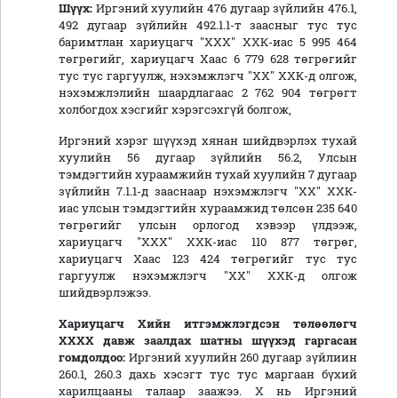
Шүүх:
Иргэний хуулийн 476 дугаар зүйлийн 476.1,
492 дугаар зүйлийн 492.1.1-т заасныг тус тус
баримтлан хариуцагч "ХХХ" ХХК-иас 5 995 464
төгрөгийг, хариуцагч Хаас 6 779 628 төгрөгийг
тус тус гаргуулж, нэхэмжлэгч "ХХ" ХХК-д олгож,
нэхэмжлэлийн шаардлагаас 2 762 904 төгрөгт
холбогдох хэсгийг хэрэгсэхгүй болгож,
Иргэний хэрэг шүүхэд хянан шийдвэрлэх тухай
хуулийн 56 дугаар зүйлийн 56.2, Улсын
тэмдэгтийн хураамжийн тухай хуулийн 7 дугаар
зүйлийн 7.1.1-д зааснаар нэхэмжлэгч "ХХ" ХХК-
иас улсын тэмдэгтийн хураамжид төлсөн 235 640
төгрөгийг улсын орлогод хэвээр үлдээж,
хариуцагч "ХХХ" ХХК-иас 110 877 төгрөг,
хариуцагч Хаас 123 424 төгрөгийг тус тус
гаргуулж нэхэмжлэгч "ХХ" ХХК-д олгож
шийдвэрлэжээ.
Хариуцагч Хийн итгэмжлэгдсэн төлөөлөгч
ХХХХ
давж заалдах шатны шүүхэд гаргасан
гомдолдоо:
Иргэний хуулийн 260 дугаар зүйлиин
260.1, 260.3 дахь хэсэгт тус тус маргаан бүхий
харилцааны талаар заажээ. Х нь Иргэний