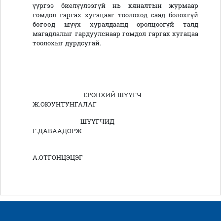
үүргээ биелүүлээгүй нь хяналтын журмаар
гомдол гаргах хугацааг тоолоход саад болохгүй
бөгөөд шүүх хуралдаанд оролцоогүй талд
магадлалыг гардуулснаар гомдол гаргах хугацаа
тоолохыг дурдсугай.
ЕРӨНХИЙ ШҮҮГЧ
Ж.ОЮУНТУНГАЛАГ
ШҮҮГЧИД
Г.ДАВААДОРЖ
А.ОТГОНЦЭЦЭГ