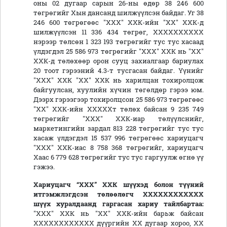
оны 02 дугаар сарын 26-ны өдөр 38 246 600
төгрөгийг Хын дансанд шилжүүлсэн байдаг. Уг 38
246 600 төгрөгөөс "ХХХ" ХХК-ийн "ХХ" ХХК-д
шилжүүлсэн 11 336 434 төгрөг, ХХХХХХХХХХ
нэрээр төлсөн 1 323 193 төгрөгийг тус тус хасаад
үлдэгдэл 25 586 973 төгрөгийг "ХХХ" ХХК нь "ХХ"
ХХК-д төлөхөөр орон сууц захиалгаар бариулах
20 тоот гэрээний 4.3-т тусгасан байдаг. Үүнийг
"ХХХ" ХХК "ХХ" ХХК нь харилцан тохиролцож
байгуулсан, хуулийн хүчин төгөлдөр гэрээ юм.
Дээрх гэрээгээр тохиролцсон 25 586 973 төгрөгөөс
"ХХ" ХХК-ийн ХХХХХт төлөх байсан 9 235 749
төгрөгийг "ХХХ" ХХК-иар төлүүлснийг,
маркетингийн зардал 813 228 төгрөгийг тус тус
хасаж үлдэгдэл 15 537 996 төгрөгөөс хариуцагч
"ХХХ" ХХК-иас 8 758 368 төгрөгийг, хариуцагч
Хаас 6 779 628 төгрөгийг тус тус гаргуулж өгнө үү
гэжээ.
Хариуцагч
“ХХХ” ХХК
шүүхэд болон түүний
итгэмжлэгдсэн төлөөлөгч ХХХХХХХХХХХХ
шүүх хуралд
аанд
гаргасан
хариу
тайлбар
таа
:
"ХХХ" ХХК нь "ХХ" ХХК-ийн барьж байсан
ХХХХХХХХХХХХ дүүргийн ХХ дугаар хороо, ХХ