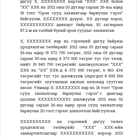
дагуу Х, ХХХХХХХХ нартай “ХХХ” ХХК болон
“ХХ” ХХК нь 2012 оны 03 дугаар сарын 26-ны өдөр
18 тоот “Орон сууц захиалгаар бариулах гэрээ”
байгуулж, ХХХХХХХХ дүүрэг, ХХ дугаар хороо,
ХХХХХХХХХХХ давхарт байрлах, В1 загварын
87.2 м.кв талбай бүхий орон сууцыг захиалсан.
Х, ХХХХХХХХ нар нь гэрээний дагуу байрны
урьдчилгаа төлбөрийг 2012 оны 03 дугаар сарын
26-ны өдөр 15 572 700 төгрөг, 2012 оны 03 дугаар
сарын 30-ны өдөр 4 373 000 төгрөг тус тус төлж,
нийт 19 945 700 төгрөгийг шилжүүлснээс “ХХХ”
ХХК нь “ХХ” ХХК-д 4 373 000 төгрөг, 6 963 434
төгрөгийг тус тус шилжүүлж үлдэгдэл 8 609 266
төгрөгийг зуучлалын ажлын хөлсөнд суутган
авсан. Улмаар Х, ХХХХХХХХ нар нь 18 тоот “Орон
сууц захиалгаар бариулах гэрээ”-г дангаар
цуцлан ХХХХХХХХХХт шилжүүлж 2013 оны 02
дугаар сарын 26-ны өдөр орон сууц захиалгаар
бариулах 20 тоот гэрээг шинэчлэн байгуулсан.
ХХХХХХХХХХ нь гэрээний дагуу төлөх
урьдчилгаа төлбөрийг “ХХХ” ХХК-ийн
зааварчилгаагаар ХХХХХХХХХХХ нэрээр 2013