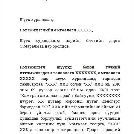
Шүүх хуралдаанд:
Нэхэмжлэгчийн өмгөөлөгч ХХХХХ,
Шүүх хуралдааны нарийн бичгийн дарга
Ө.Маралмаа нар оролцов.
Нэхэмжлэгч шүүхэд болон түүний
итгэмжлэгдсэн төлөөлөгч ХХХХХХХ, өмгөөлөгч
ХХХХХ
нар
шүүх хуралд
аанд
гаргасан
тайлбартаа:
“ХХХ” ХХК болон “ХХ” ХХК нь 2010
оны 09 дүгээр сарын 06-ны өдөр 10/01 тоот
“Хамтран ажиллах гэрээ”-г байгуулж, ХХХХХХХХ
дүүрэг, ХХ дугаар хорооны нутаг дэвсгэрт
баригдсан “ХХ” ХХК-ийн эзэмшлийн 36 айлын А1
бүрэн үйлчилгээтэй, бизнес орон сууцыг
худалдан борлуулах, гүйцэтгэгчийн зуучлалын
ажлын хөлсний хувь хэмжээг тооцож, “ХХХ”
ХХК-д төлөхөөр тохиролцсон. Дээрх гэрээний