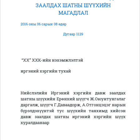
ЗААЛДАХ ШАТНЫ ШҮҮХИЙН
МАГАДЛАЛ
2016 оны 06 сарын 08 өдөр
Дугаар 1129
“ХХ” ХХК-ийн нэхэмжлэлтэй
иргэний хэргийн тухай
Нийслэлийн Иргэний хэргийн давж заалдах
шатны шүүхийн Ерөнхий шүүгч Ж.Оюунтунгалаг
даргалж, шүүгч Г.Даваадорж, А.Отгонцэцэг нарын
бүрэлдэхүүнтэй тус шүүхийн танхимд хийсэн
давж заалдах шатны иргэний хэргийн шүүх
хуралдаанаар