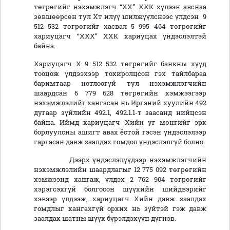
төгрөгийг нэхэмжлэгч “ХХ” ХХК хүлээн авснаа
зөвшөөрсөн тул Хт илүү шилжүүлснээс үлдсэн 9
512 532 төгрөгийг хасвал 5 995 464 төгрөгийг
хариуцагч “ХХХ” ХХК хариуцах үндэслэлтэй
байна.
Хариуцагч Х 9 512 532 төгрөгийг банкны хүүд
тооцож үлдээхээр тохиролцсон гэх тайлбараа
баримтаар нотлоогүй тул нэхэмжлэгчийн
шаардсан 6 779 628 төгрөгийн хэмжээгээр
нэхэмжлэлийг хангасан нь Иргэний хуулийн 492
дугаар зүйлийн 492.1, 492.1.1-т заасанд нийцсэн
байна. Иймд хариуцагч Хийн уг мөнгийг эрх
борлуулсны ашигт авах ёстой гэсэн үндэслэлээр
гаргасан давж заалдах гомдол үндэслэлгүй болно.
Дээрх үндэслэлүүдээр нэхэмжлэгчийн
нэхэмжлэлийн шаардлагыг 12 775 092 төгрөгийн
хэмжээнд хангаж, үлдэх 2 762 904 төгрөгийг
хэрэгсэхгүй болгосон шүүхийн шийдвэрийг
хэвээр үлдээж, хариуцагч Хийн давж заалдах
гомдлыг хангахгүй орхих нь зүйтэй гэж давж
заалдах шатны шүүх бүрэлдэхүүн дүгнэв.