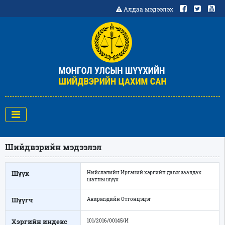
Алдаа мэдээлэх
Шийдвэрийн мэдээлэл
Шүүх
Нийслэлийн Иргэний хэргийн давж заалдах
шатны шүүх
Шүүгч
Авирмэдийн Отгонцэцэг
Хэргийн индекс
101/2016/00145/И