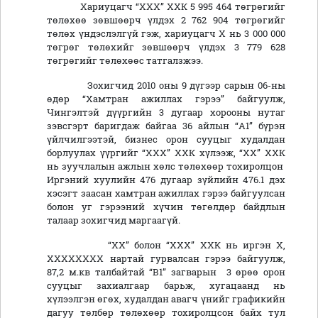
Хариуцагч “ХХХ” ХХК 5 995 464 төгрөгийг
төлөхөө зөвшөөрч үлдэх 2 762 904 төгрөгийг
төлөх үндэслэлгүй гэж, хариуцагч Х нь 3 000 000
төгрөг төлөхийг зөвшөөрч үлдэх 3 779 628
төгрөгийг төлөхөөс татгалзжээ.
Зохигчид 2010 оны 9 дүгээр сарын 06-ны
өдөр “Хамтран ажиллах гэрээ” байгуулж,
Чингэлтэй дүүргийн 3 дугаар хорооны нутаг
зэвсгэрт баригдаж байгаа 36 айлын “А1” бүрэн
үйлчилгээтэй, бизнес орон сууцыг худалдан
борлуулах үүргийг “ХХХ” ХХК хүлээж, “ХХ” ХХК
нь зуучлалын ажлын хөлс төлөхөөр тохиролцон
Иргэний хуулийн 476 дугаар зүйлийн 476.1 дэх
хэсэгт заасан хамтран ажиллах гэрээ байгуулсан
болон уг гэрээний хүчин төгөлдөр байдлын
талаар зохигчид маргаагүй.
“ХХ” болон “ХХХ” ХХК нь иргэн Х,
ХХХХХХХХ нартай гурвалсан гэрээ байгуулж,
87,2 м.кв талбайтай “В1” загварын 3 өрөө орон
сууцыг захиалгаар барьж, хугацаанд нь
хүлээлгэн өгөх, худалдан авагч үнийг графикийн
дагуу төлбөр төлөхөөр тохиролцсон байх тул