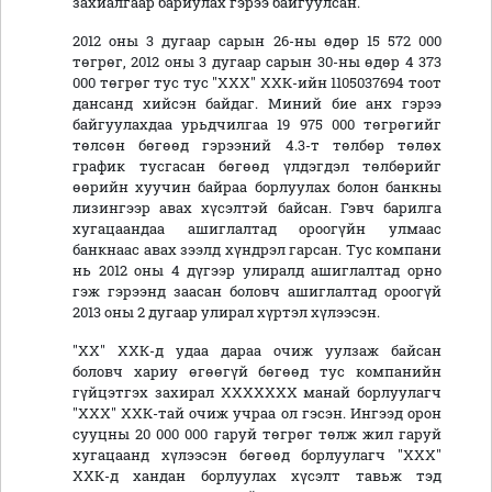
захиалгаар бариулах гэрээ байгуулсан.
2012 оны 3 дугаар сарын 26-ны өдөр 15 572 000
төгрөг, 2012 оны 3 дугаар сарын 30-ны өдөр 4 373
000 төгрөг тус тус "ХХХ" ХХК-ийн 1105037694 тоот
дансанд хийсэн байдаг. Миний бие анх гэрээ
байгуулахдаа урьдчилгаа 19 975 000 төгрөгийг
төлсөн бөгөөд гэрээний 4.3-т төлбөр төлөх
график тусгасан бөгөөд үлдэгдэл төлбөрийг
өөрийн хуучин байраа борлуулах болон банкны
лизингээр авах хүсэлтэй байсан. Гэвч барилга
хугацаандаа ашиглалтад ороогүйн улмаас
банкнаас авах зээлд хүндрэл гарсан. Тус компани
нь 2012 оны 4 дүгээр улиралд ашиглалтад орно
гэж гэрээнд заасан боловч ашиглалтад ороогүй
2013 оны 2 дугаар улирал хүртэл хүлээсэн.
"ХХ" ХХК-д удаа дараа очиж уулзаж байсан
боловч хариу өгөөгүй бөгөөд тус компанийн
гүйцэтгэх захирал ХХХХХХХ манай борлуулагч
"ХХХ" ХХК-тай очиж учраа ол гэсэн. Ингээд орон
сууцны 20 000 000 гаруй төгрөг төлж жил гаруй
хугацаанд хүлээсэн бөгөөд борлуулагч "ХХХ"
ХХК-д хандан борлуулах хүсэлт тавьж тэд