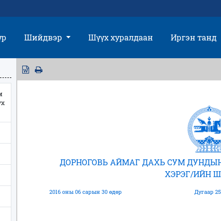
үр
Шийдвэр
Шүүх хуралдаан
Иргэн танд
м
үх
ДОРНОГОВЬ АЙМАГ ДАХЬ СУМ ДУНДЫ
ХЭРЭГ/ИЙН 
2016 оны 06 сарын 30 өдөр
Дугаар 25