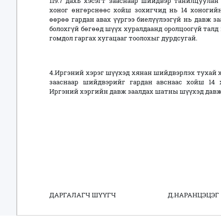
119.7 дахь хэсэгт зааснаар шийдвэр танилцуулан
хоног өнгөрснөөс хойш зохигчид нь 14 хоногий
өөрөө гардан авах үүргээ биелүүлээгүй нь давж за
болохгүй бөгөөд шүүх хуралдаанд оролцоогүй талд
гомдол гаргах хугацааг тоолохыг дурдсугай.
4.Иргэний хэрэг шүүхэд хянан шийдвэрлэх тухай ху
зааснаар шийдвэрийг гардан авснаас хойш 14 
Иргэний хэргийн давж заалдах шатны шүүхэд давж 
ДАРГАЛАГЧ ШҮҮГЧ Д.НАРАНЦЭЦЭГ