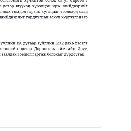
 согсгомогц хүчинтэй болох ба уг өдрөөс 7
н дотор шүүхэд хүрэлцэн ирж шийдвэрийг
алдах гомдол гаргах хугацааг тоолоход саад
 шийдвэрийг гардуулсан эсхүл хүргүүлснээр
улийн 120 дугаар зүйлийн 120.2 дахь хэсэгт
хоногийн дотор Дорноговь аймгийн Эрүү,
заалдах гомдол гаргаж болохыг дурдсугай.