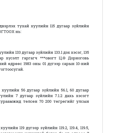
вэрлэх тухай хуулийн 115 дугаар зүйлийн
ТОГТООХ нь:
лийн 133 дугаар зүйлийн 133.1 дэх хэсэг, 135
аар хүсэлт гаргагч ***овогт Ц.Ө Дорноговь
ний өдрөөс 1983 оны 01 дүгээр сарын 10-ний
огтоосугай.
хуулийн 56 дугаар зүйлийн 56.1, 60 дугаар
лийн 7 дугаар зүйлийн 7.1.2 дахь хэсэгт
хураамжид төлсөн 70 200 төгрөгийг улсын
лийн 119 дүгээр зүйлийн 119.2, 119.4, 119.5,