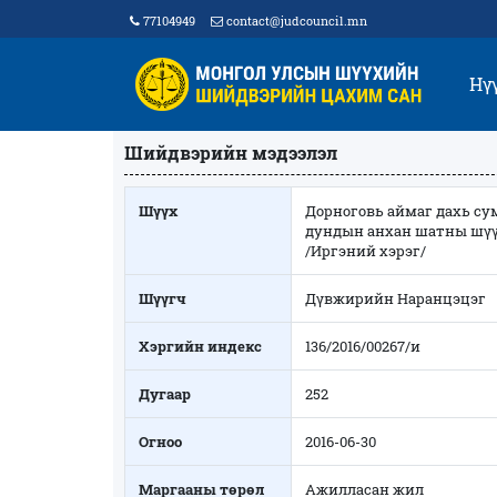
77104949
contact@judcouncil.mn
Нү
Шийдвэрийн мэдээлэл
Шүүх
Дорноговь аймаг дахь су
дундын анхан шатны шү
/Иргэний хэрэг/
Шүүгч
Дүвжирийн Наранцэцэг
Хэргийн индекс
136/2016/00267/и
Дугаар
252
Огноо
2016-06-30
Маргааны төрөл
Ажилласан жил