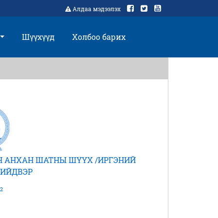
Алдаа мэдээлэх
Шүүхүүд
Холбоо барих
Н АНХАН ШАТНЫ ШҮҮХ /ИРГЭНИЙ
ШИЙДВЭР
2