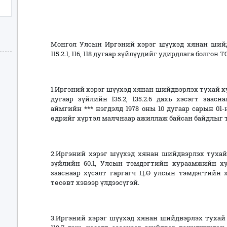
Монгол Улсын Иргэний хэрэг шүүхэд хянан шийд
115.2.1, 116, 118 дугаар зүйлүүдийг удирдлага болгон 
1.Иргэний хэрэг шүүхэд хянан шийдвэрлэх тухай хуу
дугаар зүйлийн 135.2, 135.2.6 дахь хэсэгт заасн
аймгийн *** нэгдэлд 1978 оны 10 дугаар сарын 01-
өдрийг хүртэл малчнаар ажиллаж байсан байдлыг т
2.Иргэний хэрэг шүүхэд хянан шийдвэрлэх тухай 
зүйлийн 60.1, Улсын тэмдэгтийн хураамжийн хуу
зааснаар хүсэлт гаргагч Ц.Ө улсын тэмдэгтийн 
төсөвт хэвээр үлдээсүгэй.
3.Иргэний хэрэг шүүхэд хянан шийдвэрлэх тухай хуу