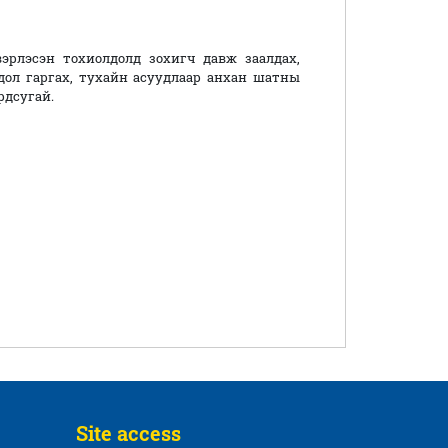
рлэсэн тохиолдолд зохигч давж заалдах,
ол гаргах, тухайн асуудлаар анхан шатны
рдсугай.
Site access