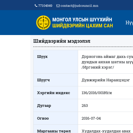
77104949
contact@judcouncil.mn
Нү
Шийдвэрийн мэдээлэл
Шүүх
Дорноговь аймаг дахь су
дундын анхан шатны шү
/Иргэний хэрэг/
Шүүгч
Дүвжирийн Наранцэцэг
Хэргийн индекс
136/2016/00189/и
Дугаар
263
Огноо
2016-07-04
Маргааны төрөл
Худалдах-худалдан авах