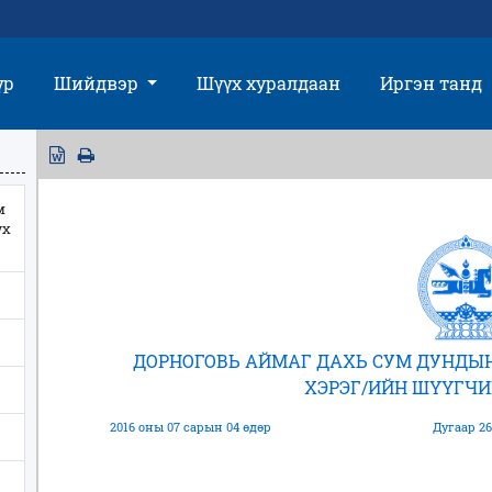
үр
Шийдвэр
Шүүх хуралдаан
Иргэн танд
м
үх
ДОРНОГОВЬ АЙМАГ ДАХЬ СУМ ДУНДЫ
ХЭРЭГ/ИЙН ШҮҮГЧ
2016 оны 07 сарын 04 өдөр
Дугаар 26