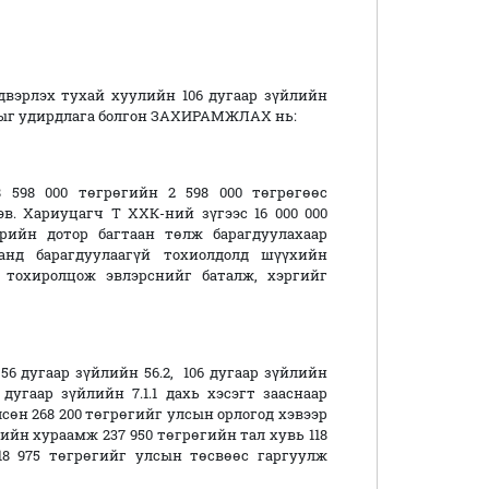
вэрлэх тухай хуулийн 106 дугаар зүйлийн
заасныг удирдлага болгон ЗАХИРАМЖЛАХ нь:
 598 000 төгрөгийн 2 598 000 төгрөгөөс
эв. Хариуцагч Т ХХК-ний зүгээс 16 000 000
рийн дотор багтаан төлж барагдуулахаар
аанд барагдуулаагүй тохиолдолд шүүхийн
 тохиролцож эвлэрснийг баталж, хэргийг
6 дугаар зүйлийн 56.2, 106 дугаар зүйлийн
угаар зүйлийн 7.1.1 дахь хэсэгт зааснаар
өн 268 200 төгрөгийг улсын орлогод хэвээр
тийн хураамж 237 950 төгрөгийн тал хувь 118
18 975 төгрөгийг улсын төсвөөс гаргуулж