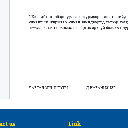
3.Хэргийг хялбаршуулсан журмаар хянан шийдвэ
хяналтын журмаар хянан шийдвэрлүүлэхээр гомд
шүүхэд дахин нэхэмжлэл гаргах эрхгүй болохыг ду
ДАРГАЛАГЧ ШҮҮГЧ Д.НАРАНЦЭЦЭГ
act us
Link