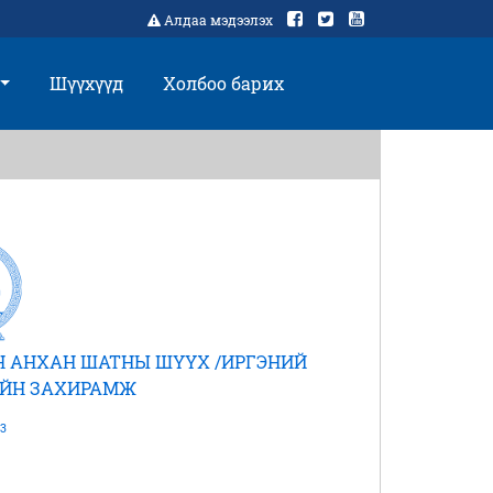
Алдаа мэдээлэх
Шүүхүүд
Холбоо барих
Н АНХАН ШАТНЫ ШҮҮХ /ИРГЭНИЙ
ИЙН ЗАХИРАМЖ
3