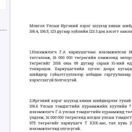
Монгол Улсын Иргэний хэрэг шүүхэд хянан шийд
106.4, 106.5, 123 дугаар зүйлийн 123.3 дэх хэсэгт 
1.Нэхэмжлэгч Г.А хариуцагчаас нэхэмжилсэн 18
татгалзаж, 16 000 000 төгрөгийн хэмжээнд эвлэр
төгрөгийг 2016 оны 08 дугаар сарын 31-ний өд
тохироцов. Хариуцагчийн зүгээс дээрх хугац
шийдвэр гүйцэтгүүлэхээр албадан гаргуулахаар
хэрэгсэхгүй болгосугай.
2.Иргэний хэрэг шүүхэд хянан шийдвэрлэх тухай 5
106.6 Улсын тэмдэгтийн хураамжийн хуулийн 7 д
нэхэмжлэгч Г.А улсын тэмдэгтийн хураамжид төлс
үлдээж, 16 000 000 төгрөгөнд ногдох улсын тэмдэг
975 төгрөгийг хариуцагч Т ХХК-аас, тал хувь 1
нэхэмжлэгчид олгосугай.