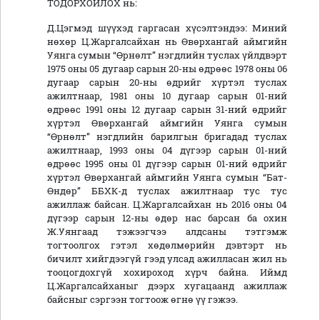
ТОДОРХОЙЛОХ нь:
Д.Цэгмэд шүүхэд гаргасан хүсэлтэндээ: Миний
нөхөр Ц.Жаргалсайхан нь Өвөрхангай аймгийн
Уянга сумын “Өрнөлт” нэгдлийн туслах үйлдвэрт
1975 оны 05 дугаар сарын 20-ны өдрөөс 1978 оны 06
дугаар сарын 20-ны өдрийг хүртэл туслах
ажилтнаар, 1981 оны 10 дугаар сарын 01-ний
өдрөөс 1991 оны 12 дугаар сарын 31-ний өдрийг
хүртэл Өвөрхангай аймгийн Уянга сумын
“Өрнөлт” нэгдлийн барилгын бригадад туслах
ажилтнаар, 1993 оны 04 дүгээр сарын 01-ний
өдрөөс 1995 оны 01 дүгээр сарын 01-ний өдрийг
хүртэл Өвөрхангай аймгийн Уянга сумын “Бат-
Өндөр” ББХК-д туслах ажилтнаар тус тус
ажиллаж байсан. Ц.Жаргалсайхан нь 2016 оны 04
дүгээр сарын 12-ны өдөр нас барсан ба охин
Ж.Уянгаад тэжээгчээ алдсаны тэтгэмж
тогтоолгох гэтэл хөдөлмөрийн дэвтэрт нь
бичилт хийгдээгүй гээд улсад ажилласан жил нь
тооцогдохгүй хохироход хүрч байна. Иймд
Ц.Жаргалсайханыг дээрх хугацаанд ажиллаж
байсныг сэргээн тогтоож өгнө үү гэжээ.