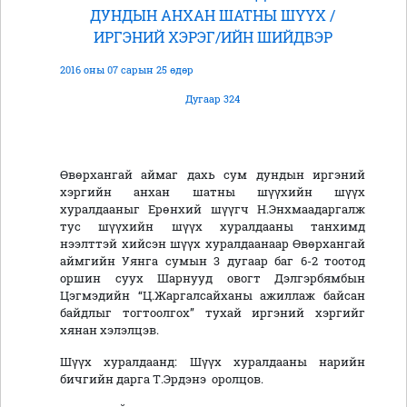
ДУНДЫН АНХАН ШАТНЫ ШҮҮХ /
ИРГЭНИЙ ХЭРЭГ/ИЙН ШИЙДВЭР
2016 оны 07 сарын 25 өдөр
Дугаар 324
Өвөрхангай аймаг дахь сум дундын иргэний
хэргийн анхан шатны шүүхийн шүүх
хуралдааныг Ерөнхий шүүгч Н.Энхмаадаргалж
тус шүүхийн шүүх хуралдааны танхимд
нээлттэй хийсэн шүүх хуралдаанаар Өвөрхангай
аймгийн Уянга сумын 3 дугаар баг 6-2 тоотод
оршин суух Шарнууд овогт Дэлгэрбямбын
Цэгмэдийн “Ц.Жаргалсайханы ажиллаж байсан
байдлыг тогтоолгох” тухай иргэний хэргийг
хянан хэлэлцэв.
Шүүх хуралдаанд: Шүүх хуралдааны нарийн
бичгийн дарга Т.Эрдэнэ оролцов.