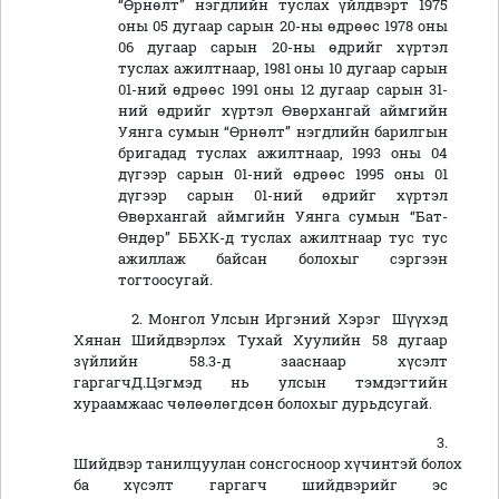
“Өрнөлт” нэгдлийн туслах үйлдвэрт 1975
оны 05 дугаар сарын 20-ны өдрөөс 1978 оны
06 дугаар сарын 20-ны өдрийг хүртэл
туслах ажилтнаар, 1981 оны 10 дугаар сарын
01-ний өдрөөс 1991 оны 12 дугаар сарын 31-
ний өдрийг хүртэл Өвөрхангай аймгийн
Уянга сумын “Өрнөлт” нэгдлийн барилгын
бригадад туслах ажилтнаар, 1993 оны 04
дүгээр сарын 01-ний өдрөөс 1995 оны 01
дүгээр сарын 01-ний өдрийг хүртэл
Өвөрхангай аймгийн Уянга сумын “Бат-
Өндөр” ББХК-д туслах ажилтнаар тус тус
ажиллаж байсан болохыг сэргээн
тогтоосугай.
2. Монгол Улсын Иргэний Хэрэг Шүүхэд
Хянан Шийдвэрлэх Тухай Хуулийн 58 дугаар
зүйлийн 58.3-д зааснаар хүсэлт
гаргагчД.Цэгмэд нь улсын тэмдэгтийн
хураамжаас чөлөөлөгдсөн болохыг дурьдсугай.
3.
Шийдвэр танилцуулан сонсгосноор хүчинтэй болох
ба хүсэлт гаргагч шийдвэрийг эс