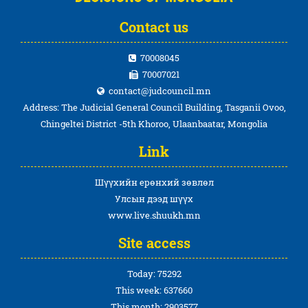
Contact us
70008045
70007021
contact@judcouncil.mn
Address: The Judicial General Council Building, Tasganii Ovoo,
Chingeltei District -5th Khoroo, Ulaanbaatar, Mongolia
Link
Шүүхийн ерөнхий зөвлөл
Улсын дээд шүүх
www.live.shuukh.mn
Site access
Today: 75292
This week: 637660
This month: 2903577