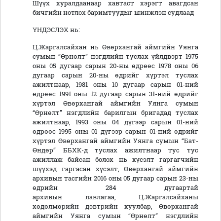
Шүүх хуралдаанаар хавтаст хэрэгт авагдсан
бичгийн нотлох баримтуудыг шинжлэн судлаад
ҮНДЭСЛЭХ нь:
Ц.Жаргалсайхан нь Өвөрхангай аймгийн Уянга
сумын “Өрнөлт” нэгдлийн туслах үйлдвэрт 1975
оны 05 дугаар сарын 20-ны өдрөөс 1978 оны 06
дугаар сарын 20-ны өдрийг хүртэл туслах
ажилтнаар, 1981 оны 10 дугаар сарын 01-ний
өдрөөс 1991 оны 12 дугаар сарын 31-ний өдрийг
хүртэл Өвөрхангай аймгийн Уянга сумын
“Өрнөлт” нэгдлийн барилгын бригадад туслах
ажилтнаар, 1993 оны 04 дүгээр сарын 01-ний
өдрөөс 1995 оны 01 дүгээр сарын 01-ний өдрийг
хүртэл Өвөрхангай аймгийн Уянга сумын “Бат-
Өндөр” ББХК-д туслах ажилтнаар тус тус
ажиллаж байсан болох нь хүсэлт гаргагчийн
шүүхэд гаргасан хүсэлт, Өвөрхангай аймгийн
архивын тасгийн 2016 оны 05 дугаар сарын 23-ны
өдрийн 284 дугаартай
архивын лавлагаа, Ц.Жаргалсайханы
хөдөлмөрийн дэвтрийн хуулбар, Өвөрхангай
аймгийн Уянга сумын “Өрнөлт” нэгдлийн