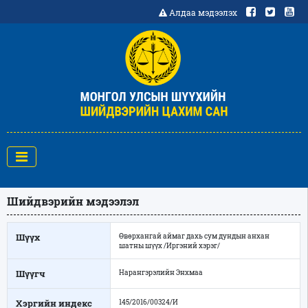
Алдаа мэдээлэх
Шийдвэрийн мэдээлэл
Шүүх
Өвөрхангай аймаг дахь сум дундын анхан
шатны шүүх /Иргэний хэрэг/
Шүүгч
Нарангэрэлийн Энхмаа
Хэргийн индекс
145/2016/00324/И