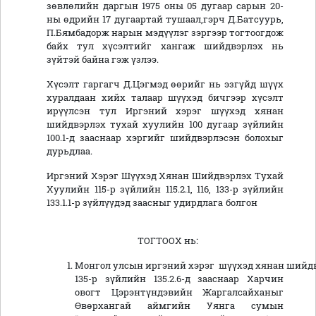
зөвлөлийн даргын 1975 оны 05 дугаар сарын 20-
ны өдрийн 17 дугаартай тушаал,гэрч Д.Батсуурь,
П.Бямбадорж нарын мэдүүлэг зэргээр тогтоогдож
байх тул хүсэлтийг хангаж шийдвэрлэх нь
зүйтэй байна гэж үзлээ.
Хүсэлт гаргагч Д.Цэгмэд өөрийг нь эзгүйд шүүх
хуралдаан хийх талаар шүүхэд бичгээр хүсэлт
ирүүлсэн тул Иргэний хэрэг шүүхэд хянан
шийдвэрлэх тухай хуулийн 100 дугаар зүйлийн
100.1-д зааснаар хэргийг шийдвэрлэсэн болохыг
дурьдлаа.
Иргэний Хэрэг Шүүхэд Хянан Шийдвэрлэх Тухай
Хуулийн 115-р зүйлийн 115.2.1, 116, 133-р зүйлийн
133.1.1-р зүйлүүдэд заасныг удирдлага болгон
ТОГТООХ нь:
Монгол улсын иргэний хэрэг шүүхэд хянан шийд
135-р зүйлийн 135.2.6-д зааснаар Харчин
овогт Цэрэнтүндэвийн Жаргалсайханыг
Өвөрхангай аймгийн Уянга сумын