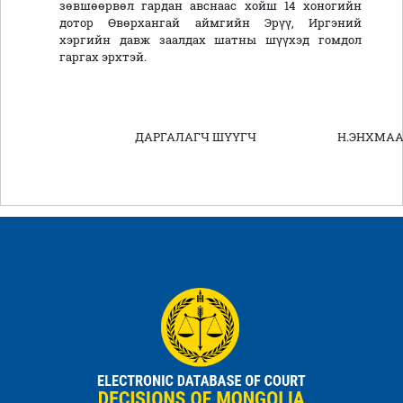
зөвшөөрвөл гардан авснаас хойш 14 хоногийн
дотор Өвөрхангай аймгийн Эрүү, Иргэний
хэргийн давж заалдах шатны шүүхэд гомдол
гаргах эрхтэй.
ДАРГАЛАГЧ ШҮҮГЧ Н.ЭНХМА