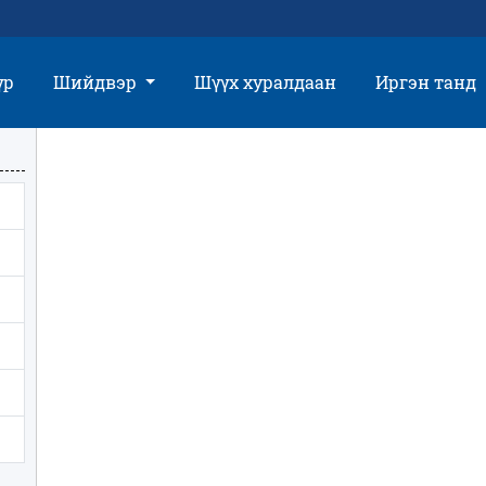
үр
Шийдвэр
Шүүх хуралдаан
Иргэн танд