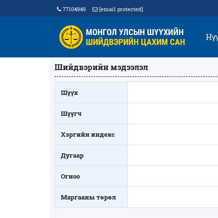
77104949
[email protected]
Нү
Шийдвэрийн мэдээлэл
Шүүх
Шүүгч
Хэргийн индекс
Дугаар
Огноо
Маргааны төрөл