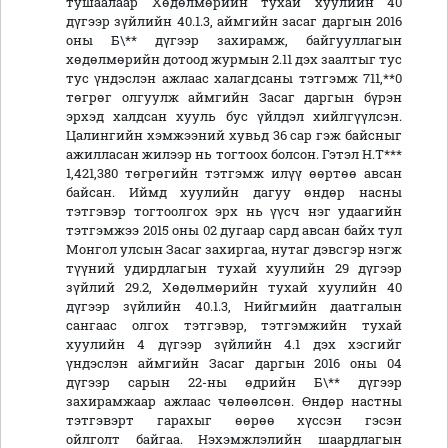
тушаалаар Хөдөлмөрийн тухай хуулийн 40
дүгээр зүйлийн 40.1.3, аймгийн засаг даргын 2016
оны Б\** дүгээр захирамж, байгууллагын
хөдөлмөрийн дотоод журмын 2.11 дэх заалтыг тус
тус үндэслэн ажлаас халагдсаны тэтгэмж 711,**0
төгрөг олгуулж аймгийн Засаг даргын бүрэн
эрхэд халдсан хууль бус үйлдэл хийлгүүлсэн.
Цалингийн хэмжээний хувьд 36 сар гэж байсныг
ажилласан жилээр нь тогтоох болсон. Гэтэл Н.Т***
1,421,380 төгрөгийн тэтгэмж илүү өөртөө авсан
байсан. Иймд хуулийн дагуу өндөр насны
тэтгэвэр тогтоолгох эрх нь үүсч нэг удаагийн
тэтгэмжээ 2015 оны 02 дугаар сард авсан байх тул
Монгол улсын Засаг захиргаа, нутаг дэвсгэр нэгж
түүний удирдлагын тухай хуулийн 29 дүгээр
зүйлий 29.2, Хөдөлмөрийн тухай хуулийн 40
дүгээр зүйлийн 40.1.3, Нийгмийн даатгалын
сангаас олгох тэтгэвэр, тэтгэмжийн тухай
хуулийн 4 дүгээр зүйлийн 4.1 дэх хэсгийг
үндэслэн аймгийн Засаг даргын 2016 оны 04
дүгээр сарын 22-ны өдрийн Б\** дүгээр
захирамжаар ажлаас чөлөөлсөн. Өндөр настны
тэтгэвэрт гарахыг өөрөө хүссэн гэсэн
ойлголт байгаа. Нэхэмжлэлийн шаардлагын