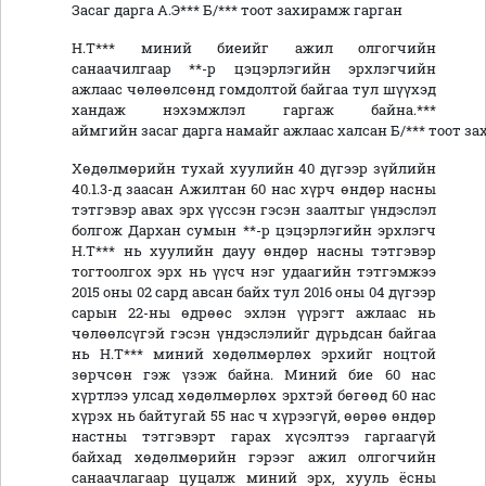
Засаг дарга А.Э*** Б/*** тоот захирамж гарган
Н.Т*** миний биеийг ажил олгогчийн
санаачилгаар **-р цэцэрлэгийн эрхлэгчийн
ажлаас чөлөөлсөнд гомдолтой байгаа тул шүүхэд
хандаж нэхэмжлэл гаргаж байна.***
аймгийн засаг дарга намайг ажлаас халсан Б/*** тоот 
Хөдөлмөрийн тухай хуулийн 40 дүгээр зүйлийн
40.1.3-д заасан Ажилтан 60 нас хүрч өндөр насны
тэтгэвэр авах эрх үүссэн гэсэн заалтыг үндэслэл
болгож Дархан сумын **-р цэцэрлэгийн эрхлэгч
Н.Т*** нь хуулийн дауу өндөр насны тэтгэвэр
тогтоолгох эрх нь үүсч нэг удаагийн тэтгэмжээ
2015 оны 02 сард авсан байх тул 2016 оны 04 дүгээр
сарын 22-ны өдрөөс эхлэн үүрэгт ажлаас нь
чөлөөлсүгэй гэсэн үндэслэлийг дүрьдсан байгаа
нь Н.Т*** миний хөдөлмөрлөх эрхийг ноцтой
зөрчсөн гэж үзэж байна. Миний бие 60 нас
хүртлээ улсад хөдөлмөрлөх эрхтэй бөгөөд 60 нас
хүрэх нь байтугай 55 нас ч хүрээгүй, өөрөө өндөр
настны тэтгэвэрт гарах хүсэлтээ гаргаагүй
байхад хөдөлмөрийн гэрээг ажил олгогчийн
санаачлагаар цуцалж миний эрх, хууль ёсны