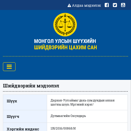
Алдаа мэдээлэх
Шийдвэрийн мэдээлэл
Шүүх
Дархан-Уул аймаг дахь сум дундын анхан
шатны шүүх /Иргэний хэрэг/
Шүүгч
Дулмаагийн Оюундарь
Хэргийн индекс
135/2016/00868/И