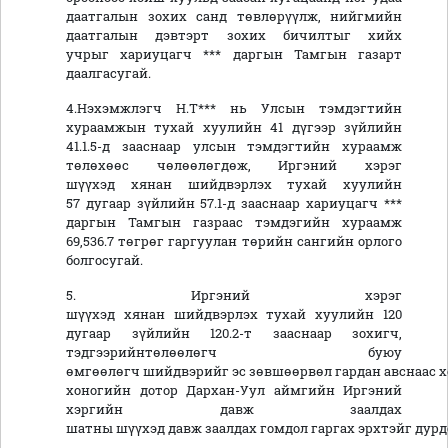
даатгалын зохих санд төвлөрүүлж, нийгмийн
даатгалын дэвтэрт зохих бичилтыг хийх
учрыг хариуцагч *** даргын Тамгын газарт
даалгасугай.
4.Нэхэмжлэгч Н.Т*** нь Улсын тэмдэгтийн
хураамжын тухай хуулийн 41 дүгээр зүйлийн
41.1.5-д зааснаар улсын тэмдэгтийн хураамж
төлөхөөс чөлөөлөгдөж, Иргэний хэрэг
шүүхэд хянан шийдвэрлэх тухай хуулийн
57 дугаар зүйлийн 57.1-д зааснаар хариуцагч ***
даргын Тамгын газраас тэмдэгийн хураамж
69,536.7 төгрөг гаргуулан төрийн сангийн орлого
болгосугай.
5. Иргэний хэрэг
шүүхэд хянан шийдвэрлэх тухай хуулийн 120
дугаар зүйлийн 120.2-т зааснаар зохигч,
тэдгээрийнтөлөөлөгч буюу
өмгөөлөгч шийдвэрийг эс зөвшөөрвөл гардан авснаас х
хоногийн дотор Дархан-Уул аймгийн Иргэний
хэргийн давж заалдах
шатны шүүхэд давж заалдах гомдол гаргах эрхтэйг дурд