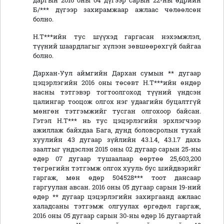
даргын 2016 оны 04 дүгээр сарын 22-ны өдрийн
Б/*** дүгээр захирамжаар ажлаас чөлөөлсөн
болно.
Н.Т***ийн тус шүүхэд гаргасан нэхэмжлэл,
түүний шаардлагыг хүлээн зөвшөөрөхгүй байгаа
болно.
Дархан-Уул аймгийн Дархан сумын ** дугаар
цэцэрлэгийн 2016 оны төсөвт Н.Т***ийн өндөр
насны тэтгэвэр тогтоолгоход түүний үндсэн
цалингар тооцож олгох нэг удаагийн буцалтгүй
мөнгөн тэтгэмжийг тусган олгохоор байсан.
Гэтэл Н.Т*** нь тус цэцэрлэгийн эрхлэгчээр
ажиллаж байхдаа Бага, дунд боловсролын тухай
хуулийн 43 дугаар зүйлийн 43.1.4, 43.1.7 дахь
заалтыг үндэслэн 2015 оны 02 дугаар сарын 25-ны
өдөр 07 дугаар тушаалаар өөртөө 25,603,200
төгрөгийн тэтгэмж олгох хууль бус шийдвэрийг
гаргаж, мөн өдөр 504528*** тоот дансаар
гаргуулан авсан. 2016 оны 05 дугаар сарын 19-ний
өдөр ** дугаар цэцэрлэгийн захиргаанд ажлаас
халадсаны тэтгэмж олгуулах өргөдөл гаргаж,
2016 оны 05 дугаар сарын 30-ны өдөр 16 дугаартай