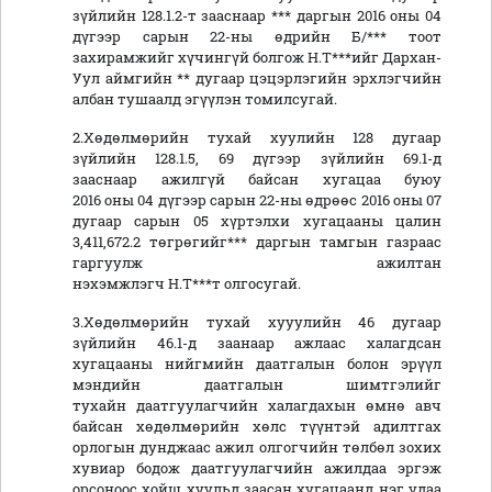
зүйлийн 128.1.2-т зааснаар *** даргын 2016 оны 04
дүгээр сарын 22-ны өдрийн Б/*** тоот
захирамжийг хүчингүй болгож Н.Т***ийг Дархан-
Уул аймгийн ** дугаар цэцэрлэгийн эрхлэгчийн
албан тушаалд эгүүлэн томилсугай.
2.Хөдөлмөрийн тухай хуулийн 128 дугаар
зүйлийн 128.1.5, 69 дүгээр зүйлийн 69.1-д
зааснаар ажилгүй байсан хугацаа буюу
2016 оны 04 дүгээр сарын 22-ны өдрөөс 2016 оны 07
дугаар сарын 05 хүртэлхи хугацааны цалин
3,411,672.2 төгрөгийг*** даргын тамгын газраас
гаргуулж ажилтан
нэхэмжлэгч Н.Т***т олгосугай.
3.Хөдөлмөрийн тухай хууулийн 46 дугаар
зүйлийн 46.1-д заанаар ажлаас халагдсан
хугацааны нийгмийн даатгалын болон эрүүл
мэндийн даатгалын шимтгэлийг
тухайн даатгуулагчийн халагдахын өмнө авч
байсан хөдөлмөрийн хөлс түүнтэй адилтгах
орлогын дунджаас ажил олгогчийн төлбөл зохих
хувиар бодож даатгуулагчийн ажилдаа эргэж
орсоноос хойш хуульд заасан хугацаанд нэг удаа