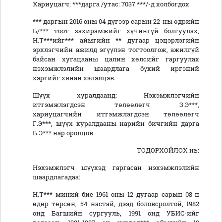
Хариуцагч: ***дарга /утас: 7037 ***/-д холбогдох
*** даргын 2016 оны 04 дүгээр сарын 22-ны өдрийн
Б/*** тоот захирамжийг хүчингүй болгуулах,
Н.Т***ийг*** аймгийн ** дугаар цэцэрлэгийн
эрхлэгчийн ажилд эгүүлэн тогтоолгож, ажилгүй
байсан хугацааны цалин хөлсийг гаргуулах
нэхэмжлэлийн шаардлага бүхий иргэний
хэргийг хянан хэлэлцэв.
Шүүх хуралдаанд: Нэхэмжлэгчийн
итгэмжлэгдсэн төлөөлөгч З.Э***,
хариуцагчийн итгэмжлэгдсэн төлөөлөгч
Г.Э***, шүүх хуралдааны нарийн бичгийн дарга
Б.Э*** нар оролцов.
ТОДОРХОЙЛОХ нь:
Нэхэмжлэгч шүүхэд гаргасан нэхэмжлэлийн
шаардлагадаа:
Н.Т*** миний бие 1961 оны 12 дугаар сарын 08-н
өдөр төрсөн, 54 настай, дээд боловсролтой, 1982
онд Багшийн сургууль, 1991 онд УБИС-ийг