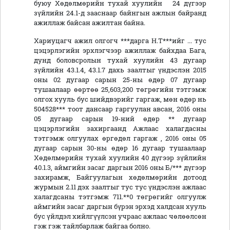
буюу Хөдөлмөрийн тухай хуулийн 24 дүгээр
зүйлийн 24.1-д зааснаар байнгын ажлын байранд
ажиллаж байсан ажилтан байна.
Хариуцагч ажил олгогч ***дарга Н.Т***ийг ... тус
цэцэрлэгийн эрхлэгчээр ажиллаж байхдаа Бага,
дунд боловсролын тухай хуулийн 43 дугаар
зүйлийн 43.1.4, 43.1.7 дахь заалтыг үндэслэн 2015
оны 02 дугаар сарын 25-ны өдөр 07 дугаар
тушаалаар өөртөө 25,603,200 төгрөгийн тэтгэмж
олгох хууль бус шийдвэрийг гаргаж, мөн өдөр нь
504528*** тоот дансаар гаргуулан авсан, 2016 оны
05 дугаар сарын 19-ний өдөр ** дугаар
цэцэрлэгийн захиргаанд Ажлаас халагдасны
тэтгэмж олгуулах өргөдөл гаргаж , 2016 оны 05
дугаар сарын 30-ны өдөр 16 дугаар тушаалаар
Хөдөлмөрийн тухай хуулийн 40 дүгээр зүйлийн
40.1.3, аймгийн засаг даргын 2016 оны Б/*** дүгээр
захирамж, Байгуулагын хөдөлмөрийн дотоод
журмын 2.11 дэх заалтыг тус тус үндэслэн ажлаас
халагдсаны тэтгэмж 711.**0 төгрөгийг олгуулж
аймгийн засаг даргын бүрэн эрхэд халдсан хууль
бус үйлдэл хийлгүүлсэн учраас ажлаас чөлөөлсөн
гэж гэж тайлбарлаж байгаа болно.