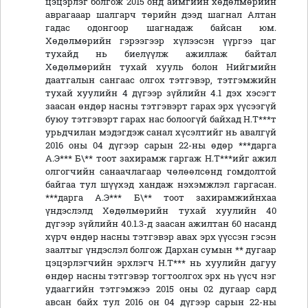
цэцэрлэг болгож 2015 онд аймгийн хөдөлмөрийн
аврагааар шалгарч төрийн дээд шагнал Алтан
гадас одонгоор шагнадаж байсан юм.
Хөдөлмөрийн гэрээгээр хүлээсэн үүргээ цаг
тухайд нь биелүүлж ажиллаж байтал
Хөдөлмөрийн тухай хууль болон Нийгмийн
даатгалын сангаас олгох тэтгэвэр, тэтгэмжийн
тухай хуулийн 4 дүгээр зүйлийн 4.1 дэх хэсэгт
заасан өндөр насны тэтгэвэрт гарах эрх үүсээгүй
буюу тэтгэвэрт гарах нас болоогүй байхад Н.Т***т
урьдчилан мэдэгдэж санал хүсэлтийг нь авалгүй
2016 оны 04 дүгээр сарын 22-ны өдөр ***дарга
А.Э*** Б\** тоот захирамж гаргаж Н.Т***ийг ажил
олгогчийн санаачлагаар чөлөөлсөнд гомдолтой
байгаа тул шүүхэд хандаж нэхэмжлэл гаргасан.
***дарга А.Э*** Б\** тоот захирамжийнхаа
үндэслэлд Хөдөлмөрийн тухай хуулийн 40
дүгээр зүйлийн 40.1.3-д заасан ажилтан 60 насанд
хүрч өндөр насны тэтгэвэр авах эрх үүссэн гэсэн
заалтыг үндэслэл болгож Дархан сумын ** дугаар
цэцэрлэгчийн эрхлэгч Н.Т*** нь хуулийн дагуу
өндөр насны тэтгэвэр тогтоолгох эрх нь үүсч нэг
удааггийн тэтгэмжээ 2015 оны 02 дугаар сард
авсан байх тул 2016 он 04 дүгээр сарын 22-ны