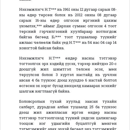
Нэхэмжлэгч Н.Т*** нь 1961 оны 12 дугаар сарын 08-
ны өдөр төрсөн болох нь 2012 онны 08 дугаар
сарын 16-ны өдөр олгосон иргэний цахим
үнэмлэх,*** аймаг Дархан сумаас олгосон 4 тоот
төрсний гэрчилгээний хуулбараар нотлогдож
байгаа бөгөөд Б/*** тоот тушаалаар түүнийг
ажлаас чөлөөлж байх үед Н.Т*** нь 54 нас 04 сар 14
хоногтой байсан байна.
Нэхэмжлэгч Н.Т*** өндөр насны тэтгэвэр
тогтоолгох эрх хэдийд үүсэх, тэрээр нийтдээ 20-с
доошгүй жил шимтгэл төлсөн эсэх, мөн
төрүүлсэн болон 3 хүртэл настайд нь үрчлэн
авсан 4 ба түүнээс дээш хүүхдээ 6 настай болтол
өсгөсөн эх зэрэг бусад нөхцөлд хамаарах эсэхийг
шалгаж нягтлаагүй байна.
Боловсролын тухай хуульд заасан тухайн
салбарт, дурьдсан албан тушаалд 25 ба түүнээс
дээш жил ажилласан иргэн өндөр насны
тэтгэвэр тогтоолгоход түүний үндсэн цалингаар
тооцож нэг удаагийн буцалтгүй мөнгөн
тэтмгэмжийг авах эрхэй бөгөөд энэ тэтгэмжийг