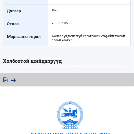
Дугаар
1025
Огноо
2016-07-05
Маргааны төрөл
Ажлаас үндэслэлгүй халагдасан /төрийн тусгай
албан хаагч/,
Холбоотой шийдвэрүүд