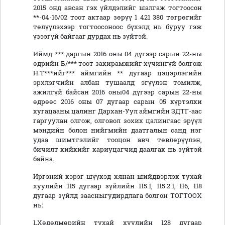
2015 онд авсан гэх үйлдэлийг шалгаж тогтоосон
**-04-16/02 тоот актаар зөрүү 1 421 380 төгрөгийг
төлүүлэхээр тогтоосоноос бүхэлд нь буруу гэж
үзээгүй байгааг дурдах нь зүйтэй.
Иймд *** даргын 2016 оны 04 дүгээр сарын 22-ны
өдрийн Б/*** тоот захирамжийг хүчингүй болгож
Н.Т***ийг*** аймгийн ** дугаар цэцэрлэгийн
эрхлэгчийн албан тушаалд эгүүлэн томилж,
ажилгүй байсан 2016 оны04 дүгээр сарын 22-ны
өдрөөс 2016 оны 07 дугаар сарын 05 хүртэлхи
хугацааны цалинг Дархан-Уул аймгийн ЗДТГ-аас
гаргуулан олгож, олговол зохих цалингаас эрүүл
мэндийн болон нийгмийн даатгалын санд нэг
удаа шимтгэлийг тооцон авч төвлөрүүлэн,
бичилт хийхийг хариуцагчид даалгах нь зүйтэй
байна.
Иргэний хэрэг шүүхэд хянан шийдвэрлэх тухай
хуулийн 115 дугаар зүйлийн 115.1, 115.2.1, 116, 118
дугаар зүйлд заасныгудирдлага болгон ТОГТООХ
нь:
1.Хөдөлмөрийн тухай хуулийн 128 дугаар