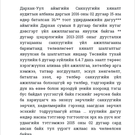
Дархан-Уул аймгийн Санхүүгийн хяналт
аудитын албаны даргын 2016 оны 02 дугаар 15-ны
өдөр баталсан 16/** тоот удирдамжийн дагуу***
аймгийн Дархан сумын 8 дугаар багийн нутаг
дэвсгэрт үйл ажиллагаагаа явуулж байгаа **
дугаар цэцэрлэгийн 2013-2015 оныг дуусталхи
хугацааны санхүүгийн үйл ажиллагааны
баримтанд төлөвлөгөөт хяналт шалгалтыг
явуулсан ба шалгалтын явцаар Төсвийн тухай
хуулийн 6 дугаар зүйлийн 6.4.7 дахь заалт төрөөс
хэрэгжүүлэх аливаа үйл ажиллгаа, хөтөлбөр арга
хэмжээ, татвар ногдуулалт, эсхүл хөнгөлөлт,
баталгаа зээл, өр төлбөр санхүүгийн үйл
ажиллагаа болзошгүй өр төлбөр, тэдгээрийн үр
дүн нь өнөө болон ирээдүй үеийн хооронд тэгш
бус байдал үүсгэхгүй байх гэснийг зөрчсөн байх
ба хариуцагч нь энэхүү зөрчлийг санхүүгийн
зөрчил, хөдөлмөрийн гэрээнд заагдсан зөрчил
эсэхийг тодруулаагүй атлаа ... хуулийн дагуу
өндөр насны тэтгэвэр тогтоолгох эрх нь үүсч нэг
удаагийн тэтгэмжээ 2015 оны 02 дугаар сард
авсан байх тул үүрэгт ажлаас нь чөлөөлсөн
байна.