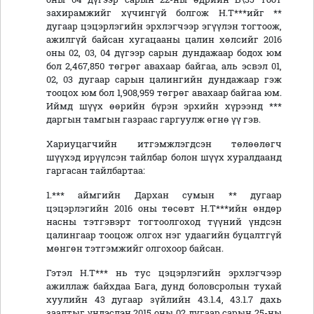
захирамжийг хүчингүй болгож Н.Т***ийг **
дугаар цэцэрлэгийн эрхлэгчээр эгүүлэн тогтоож,
ажилгүй байсан хугацааны цалин хөлсийг 2016
оны 02, 03, 04 дүгээр сарын дундажаар бодох юм
бол 2,467,850 төгрөг авахаар байгаа, аль эсвэл 01,
02, 03 дугаар сарын цалингийн дундажаар гэж
тооцох юм бол 1,908,959 төгрөг авахаар байгаа юм.
Иймд шүүх өөрийн бүрэн эрхийн хүрээнд ***
даргын тамгын газраас гаргуулж өгнө үү гэв.
Хариуцагчийн итгэмжлэгдсэн төлөөлөгч
шүүхэд ирүүлсэн тайлбар болон шүүх хуралдаанд
гаргасан тайлбартаа:
1.*** аймгийн Дархан сумын ** дугаар
цэцэрлэгийн 2016 оны төсөвт Н.Т***ийн өндөр
насны тэтгэвэрт тогтоолгоход түүний үндсэн
цалингаар тооцож олгох нэг удаагийн буцалтгүй
мөнгөн тэтгэмжийг олгохоор байсан.
Гэтэл Н.Т*** нь тус цэцэрлэгийн эрхлэгчээр
ажиллаж байхдаа Бага, дунд боловсролын тухай
хуулийн 43 дугаар зүйлийн 43.1.4, 43.1.7 дахь
заалтыг үндэслэн 2015 оны 02 дугаар сарын 25-ны