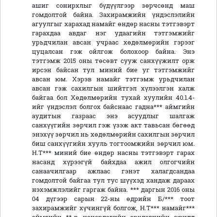
ашиг сонирхлыг бүдүүлгээр зөрчсөнд маш
гомдолтой байна. Захирамжийн үндэслэлийн
агуулгыг харахад намайг өндөр насны тэтгэвэрт
гарахдаа авдаг нэг удаагийн тэтгэмжийг
урьдчилан авсан учраас хөдөлмөрийн гэрээг
цуцалсан гэж ойлгож болохоор байна. Энэ
тэтгэмж 2015 оны төсөвт сууж санхүүжилт орж
ирсэн байсан тул миний бие уг тэтгэмжийг
авсан юм. Хэрэв намайг тэтгэмж урьдчилан
авсан гэж сахилгын шийтгэл хүлээлгэн халж
байгаа бол Хөдөлмөрийн тухай хуулийн 40.1.4-
ийг үндэслэл болгох байснаас гадна*** аймгийн
аудитын газраас энэ асуудлыг шалгаж
санхүүгийн зөрчил гэж үзэж акт тавьсан бөгөөд
энэхүү зөрчил нь хөдөлмөрийн сахилгын зөрчил
биш санхүүгийн хууль тогтоомжийн зөрчил юм.
Н.Т*** миний бие өндөр насны тэтгэвэрт гарах
насанд хүрээгүй байхдаа ажил олгогчийн
санаачилгаар ажлаас гэнэт халагдсандаа
гомдолтой байгаа тул тус шүүхэд хандаж дараах
нэхэмжлэлийг гаргаж байна. *** даргын 2016 оны
04 дүгээр сарын 22-ны өдрийн Б/*** тоот
захирамжийг хүчингүй болгож, Н.Т*** намайг***