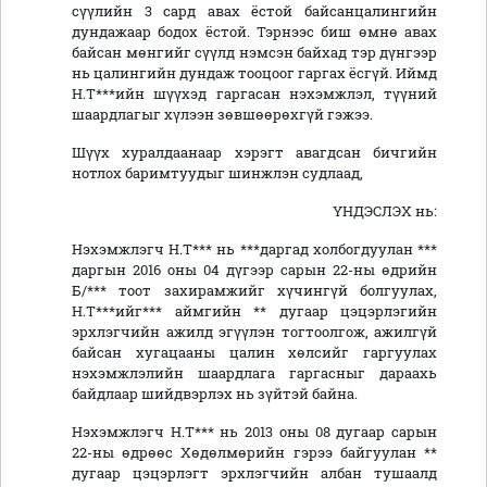
сүүлийн 3 сард авах ёстой байсанцалингийн
дундажаар бодох ёстой. Тэрнээс биш өмнө авах
байсан мөнгийг сүүлд нэмсэн байхад тэр дүнгээр
нь цалингийн дундаж тооцоог гаргах ёсгүй. Иймд
Н.Т***ийн шүүхэд гаргасан нэхэмжлэл, түүний
шаардлагыг хүлээн зөвшөөрөхгүй гэжээ.
Шүүх хуралдаанаар хэрэгт авагдсан бичгийн
нотлох баримтуудыг шинжлэн судлаад,
ҮНДЭСЛЭХ нь:
Нэхэмжлэгч Н.Т*** нь ***даргад холбогдуулан ***
даргын 2016 оны 04 дүгээр сарын 22-ны өдрийн
Б/*** тоот захирамжийг хүчингүй болгуулах,
Н.Т***ийг*** аймгийн ** дугаар цэцэрлэгийн
эрхлэгчийн ажилд эгүүлэн тогтоолгож, ажилгүй
байсан хугацааны цалин хөлсийг гаргуулах
нэхэмжлэлийн шаардлага гаргасныг дараахь
байдлаар шийдвэрлэх нь зүйтэй байна.
Нэхэмжлэгч Н.Т*** нь 2013 оны 08 дугаар сарын
22-ны өдрөөс Хөдөлмөрийн гэрээ байгуулан **
дугаар цэцэрлэгт эрхлэгчийн албан тушаалд