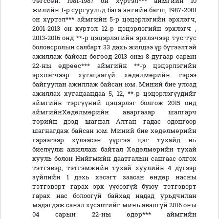
төгссөн. 1981-1987 он хүртэл*** аймгийн 10
жилийн 1-р сургуульд бага ангийн багш, 1987-2001
он хүртэл*** аймгийн 5-р цэцэрлэгийн эрхлэгч,
2001-2013 он хүртэл 12-р цэцэрлэгийн эрхлэгч ,
2013-2016 онд **-р цэцэрлэгийн эрхлэчээр тус тус
боловсролын салбарт 33 дахь жилдээ үр бүтээлтэй
ажиллаж байсан бөгөөд 2013 оны 8 дугаар сарын
22-ны өдрөөс*** аймгийн **-р цэцэрлэгийн
эрхлэгчээр хугацаагүй хөдөлмөрийн гэрээ
байгуулан ажиллаж байсан юм. Миний бие улсад
ажиллах хугацаандаа 5, 12, **-р цэцэрлэгүүдийг
аймгийн тэргүүний цэцэрлэг болгож 2015 онд
аймгийнХөдөлмөрийн аваргааар шалгарч
төрийн дээд шагнал Алтан гадас одонгоор
шагнагдаж байсан юм. Миний бие хөдөлмөрийн
гэрээгээр хүлээсэн үүргээ цаг тухайд нь
биелүүлж ажиллаж байтал Хөдөлмөрийн тухай
хууль болон Нийгмийн даатгалын сангаас олгох
тэтгэвэр, тэтгэмжийн тухай хуулийн 4 дүгээр
зүйлийн 1 дэхь хэсэгт заасан өндөр насны
тэтгэвэрт гарах эрх үүсээгүй буюу тэтгэвэрт
гарах нас болоогүй байхад надад урьдчилан
мэдэгдэж санал хүсэлтийг минь авалгүй 2016 оны
04 сарын 22-ны өдөр*** аймгийн