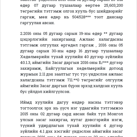
өдөр 07 дугаар тушаалаар өөртөө 25,603,200
төгрөгийн тэтгэмж олгох хууль бус шийдвэрийг
гаргаж, мөн өдөр нь 504528*** тоот дансаар
гаргуулан авсан.
2.2016 оны 05 дугаар сарын 19-ны өдөр ** дугаар
цэцэрлэгийн захиргаанд Ажлаас халагдасны
тэтгэмж олгуулах өргөдөл гаргаж , 2016 оны 05
дугаар сарын 30-ны өдөр 16 дугаар тушаалаар
Хөдөлмөрийн тухай хуулийн 40 дүгээр зүйлийн
40.1.3, аймгийн Засаг даргын 2016 оны Б/*** дүгээр
захирамж, Байгуулагын хөдөлмөрийн дотоод
журмын 2.11 дэх заалтыг тус тус үндэслэн ажлаас
халагдсаны тэтгэмж 711.**0 төгрөгийг олгуулж
аймгийн Засаг даргын бүрэн эрхэд халдсан хууль
бус үйлдэл хийлгүүлсэн.
Иймд хуулийн дагуу өндөр насны тэтгэвэр
тогтоолгох эрх нь үүсч нэг удаагийн тэтгэмжээ
2015 оны 02 дугаар сард авсан байх тул Монгол
улсын засаг захиргаа, нутаг дэвсгэрийн нэгж,
түүний удирдлагын тухай хуулийн 4 дүгээр
зүйлийн 4.1 дэх хэсгийг үндэслэн аймгийн засаг