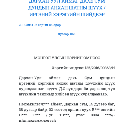
ДАРХАН-УУЛ АЙМАГ ДАХЬ СУМ
ДУНДЫН АНХАН ШАТНЫ ШҮҮХ /
ИРГЭНИЙ ХЭРЭГ/ИЙН ШИЙДВЭР
2016 оны 07 сарын 05 өдөр
Дугаар 1025
МОНГОЛ УЛСЫН НЭРИЙН ӨМНӨӨС
Хэргийн индекс: 135/2016/00868/И
Дархан-Уул аймаг дахь Сум дундын
иргэний хэргийн анхан шатны шүүхийн шүүх
хуралдааныг шүүгч Д.Оюундарь би даргалж, тус
шүүхийн танхимд хийсэн шүүх хуралдаанаар,
Нэхэмжлэгч:*** аймаг, Дархан сум, 14 дүгээр баг,
38 дугаар байр, 02 тоотод оршин суух Б*** овгийн
Н*** Т*** /РД: ТЗ***, утас: 9904 ***5/-
ийн нэхэмжлэлтэй