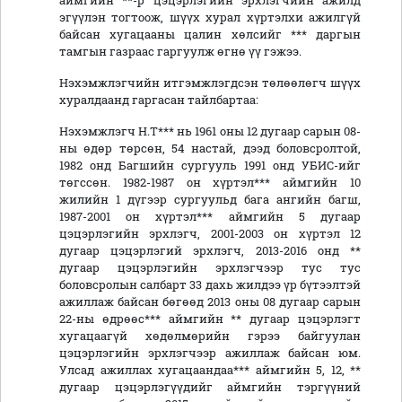
аймгийн **-р цэцэрлэгийн эрхлэгчийн ажилд
эгүүлэн тогтоож, шүүх хурал хүртэлхи ажилгүй
байсан хугацааны цалин хөлсийг *** даргын
тамгын газраас гаргуулж өгнө үү гэжээ.
Нэхэмжлэгчийн итгэмжлэгдсэн төлөөлөгч шүүх
хуралдаанд гаргасан тайлбартаа:
Нэхэмжлэгч Н.Т*** нь 1961 оны 12 дугаар сарын 08-
ны өдөр төрсөн, 54 настай, дээд боловсролтой,
1982 онд Багшийн сургууль 1991 онд УБИС-ийг
төгссөн. 1982-1987 он хүртэл*** аймгийн 10
жилийн 1 дүгээр сургуульд бага ангийн багш,
1987-2001 он хүртэл*** аймгийн 5 дугаар
цэцэрлэгийн эрхлэгч, 2001-2003 он хүртэл 12
дугаар цэцэрлэгий эрхлэгч, 2013-2016 онд **
дугаар цэцэрлэгийн эрхлэгчээр тус тус
боловсролын салбарт 33 дахь жилдээ үр бүтээлтэй
ажиллаж байсан бөгөөд 2013 оны 08 дугаар сарын
22-ны өдрөөс*** аймгийн ** дугаар цэцэрлэгт
хугацаагүй хөдөлмөрийн гэрээ байгуулан
цэцэрлэгийн эрхлэгчээр ажиллаж байсан юм.
Улсад ажиллах хугацаандаа*** аймгийн 5, 12, **
дугаар цэцэрлэгүүдийг аймгийн тэргүүний