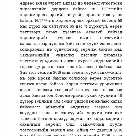
өдрөөс эхлэн үүрэгт ажлаас нь чөлөөлсүгэй гэсэн
үндэслэлийг дурдсан байгаа нь Н.Т***ийн
хөдөлмөрлөх эрхийг ноцтой зөрчсөн гэж үзэж
байна. Н.Т*** нь хөдөлмөрлөх эрхтэй бөгөөд 60
нас хүрэх нь байтугай 55 нас ч хүрээгүй, өөрөө
тэтгэвэрт гарах хүсэлтээ өгөөгүй байхад
хөдөлмөрийн гэрээг ажил олгогчийн
санаачлагаар цуцалж байгаа нь хууль ёсны ашиг
сонирхолыг нь бүдүүлэгээр зөрчиж байгаа юм.
Захирамжийн үндэслэх хэсгийг харахаар
тэтгэмж урьдчилан авсан учраас хөдөлмөрийн
гэрээг цуцалсан гэж гэж ойлгохоор байгаа юм.
Энэ тэтгэмж нь 2015 оны төсөвт сууж санхүүжилт
нь орж ирсэн байсан болохоор өөрөө хүсэлтээ
гаргаж авсан байгаа. Хэрэв тэтгэмж урьдчилан
авсан гэж сахилгын шийтгэл хүлээлгэж ажлаас
халж байгаа бол Хөдөлмөрийн тухай хуулийн 40
дүгээр зүйлийн 40.1.4-ийг үндэслэж ажлаас халах
байсан.*** аймгийн Аудитын газраас энэ
асуудлыг шалгаж санхүүгийн зөрчил гэж акт
тавьсан бөгөөд энэхүү зөрчил нь хөдөлмөрийн
сахилгын зөрчил биш санхүүгийн хууль
тогтоомжийн зөрчил юм. Иймд *** даргын 2016
оны 04 дүгээр сарын 22-ны өдрийн Б\35 тоот