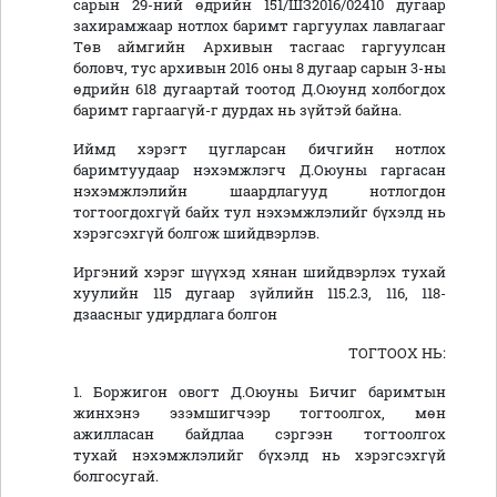
сарын 29-ний өдрийн 151/ШЗ2016/02410 дугаар
захирамжаар нотлох баримт гаргуулах лавлагааг
Төв аймгийн Архивын тасгаас гаргуулсан
боловч, тус архивын 2016 оны 8 дугаар сарын 3-ны
өдрийн 618 дугаартай тоотод Д.Оюунд холбогдох
баримт гаргаагүй-г дурдах нь зүйтэй байна.
Иймд хэрэгт цугларсан бичгийн нотлох
баримтуудаар нэхэмжлэгч Д.Оюуны гаргасан
нэхэмжлэлийн шаардлагууд нотлогдон
тогтоогдохгүй байх тул нэхэмжлэлийг бүхэлд нь
хэрэгсэхгүй болгож шийдвэрлэв.
Иргэний хэрэг шүүхэд хянан шийдвэрлэх тухай
хуулийн 115 дугаар зүйлийн 115.2.3, 116, 118-
дзаасныг удирдлага болгон
ТОГТООХ НЬ:
1. Боржигон овогт Д.Оюуны Бичиг баримтын
жинхэнэ эзэмшигчээр тогтоолгох, мөн
ажилласан байдлаа сэргээн тогтоолгох
тухай нэхэмжлэлийг бүхэлд нь хэрэгсэхгүй
болгосугай.