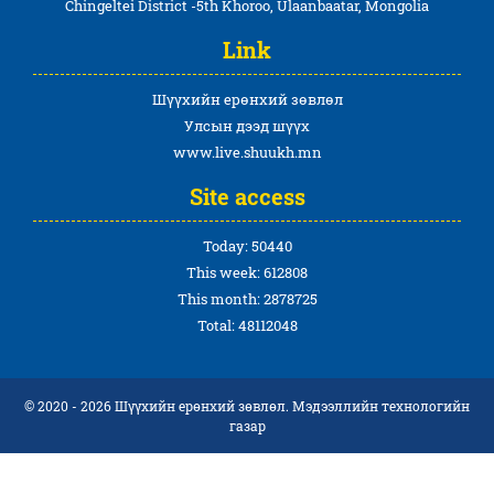
Chingeltei District -5th Khoroo, Ulaanbaatar, Mongolia
Link
Шүүхийн ерөнхий зөвлөл
Улсын дээд шүүх
www.live.shuukh.mn
Site access
Today: 50440
This week: 612808
This month: 2878725
Total: 48112048
© 2020 - 2026 Шүүхийн ерөнхий зөвлөл. Мэдээллийн технологийн
газар