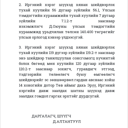
2. Иргэний хэрэг шүүхэд хянан шийдвэрлэх
тухай хуулийн 56 дугаар зүйлийн 56.1, Улсын
тэмдэгтийн хураамжийн тухай хуулийн 7 дугаар
зүйлийн 7.1.2-т зааснаар
нэхэмжлэгч Д.Оюуны улсын тэмдэгтийн
хураамжид урьдчилан төлсөн 140.400 төгрөгийг
улсын орлогод хэвээр үлдээсүгэй.
3. Иргэний хэрэг шүүхэд хянан шийдвэрлэх
тухай хуулийн 119 дүгээр зүйлийн 119.2-т зааснаар
энэ шийдвэр танилцуулан сонсгомогц хүчинтэй
болох бөгөөд мөн хуулийн 120 дугаар зүйлийн
120.2-т зааснаар зохигч, гуравдагч этгээд,
тэдгээрийн төлөөлөгч буюу өмгөөлөгч
шийдвэрийг эс зөвшөөрвөл гардан авснаас хойш
14 хоногийн дотор Төв аймаг дахь Эрүү, Иргэний
хэргийн давж заалдах шатны шүүхэд давж
заалдах гомдол гаргах эрхтэйг дурдсугай.
ДАРГАЛАГЧ, ШҮҮГЧ
Д.АЛТАНТУУЛ