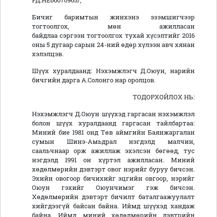
РД:НЕ66070965/,
Бичиг баримтын жинхэнэ эзэмшигчээр
тогтоолгох, мөн ажилласан
байдлаа сэргээн тогтоолгох тухай хүсэлтийг 2016
оны 5 дугаар сарын 24-ний өдөр хүлээн авч хянан
хэлэлцэв.
Шүүх хуралдаанд: Нэхэмжлэгч Д.Оюун, нарийн
бичгийн дарга А.Солонго нар оролцов.
ТОДОРХОЙЛОХ НЬ:
Нэхэмжлэгч Д.Оюун шүүхэд гаргасан нэхэмжлэл
болон шүүх хуралдаанд гаргасан тайлбартаа:
Миний бие 1981 онд Төв аймгийн Баянжаргалан
сумын Шинэ-Амьдрал нэгдэлд малчин,
саальчнаар орж ажиллаж эхэлсэн бөгөөд, тус
нэгдэлд 1991 он хүртэл ажилласан. Миний
хөдөлмөрийн дэвтэрт овог нэрийг буруу бичсэн.
Эхийн овогоор бичихийг эцгийн овгоор, нэрийг
Оюун гэхийг Оюунчимэг гэж бичсэн.
Хөдөлмөрийн дэвтэрт бичилт баталгаажуулалт
хийгдээгүй байсан байна. Иймд шүүхэд хандаж
байна. Иймд миний хөдөлмөрийн дэвтрийн