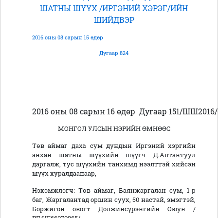
ШАТНЫ ШҮҮХ /ИРГЭНИЙ ХЭРЭГ/ИЙН
ШИЙДВЭР
2016 оны 08 сарын 15 өдөр
Дугаар 824
2016 оны 08 сарын 16 өдөр
Дугаар 151/ШШ2016/
МОНГОЛ УЛСЫН НЭРИЙН ӨМНӨӨС
Төв аймаг дахь сум дундын Иргэний хэргийн
анхан шатны шүүхийн шүүгч Д.Алтантуул
даргалж, тус шүүхийн танхимд нээлттэй хийсэн
шүүх хуралдаанаар,
Нэхэмжлэгч: Төв аймаг, Баянжаргалан сум, 1-р
баг, Жаргалантад оршин суух, 50 настай, эмэгтэй,
Боржигон овогт Должинсүрэнгийн Оюун /