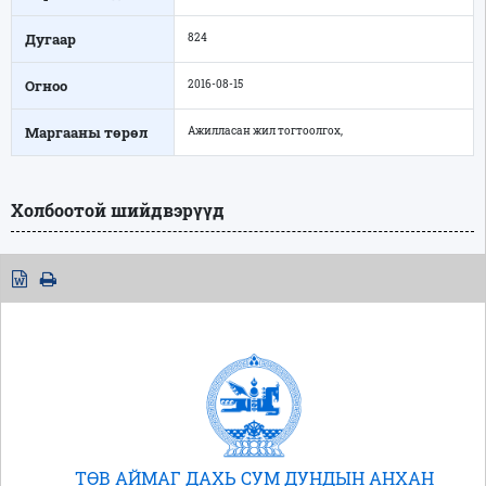
Дугаар
824
Огноо
2016-08-15
Маргааны төрөл
Ажилласан жил тогтоолгох,
Холбоотой шийдвэрүүд
ТӨВ АЙМАГ ДАХЬ СУМ ДУНДЫН АНХАН