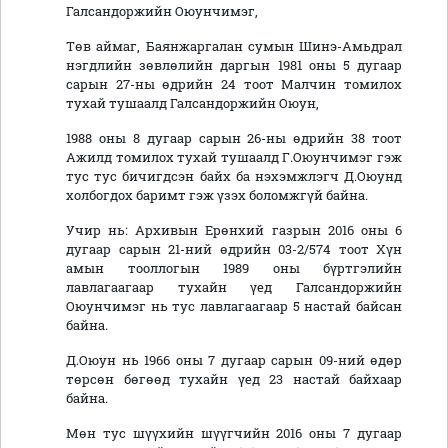
Галсандоржийн Оюунчимэг,
Төв аймаг, Баянжаргалан сумын Шинэ-Амьдрал
нэгдлийн зөвлөлийн даргын 1981 оны 5 дугаар
сарын 27-ны өдрийн 24 тоот Малчин томилох
тухай тушаалд Галсандоржийн Оюун,
1988 оны 8 дугаар сарын 26-ны өдрийн 38 тоот
Ажилд томилох тухай тушаалд Г.Оюунчимэг гэж
тус тус бичигдсэн байх ба нэхэмжлэгч Д.Оюунд
холбогдох баримт гэж үзэх боломжгүй байна.
Учир нь: Архивын Ерөнхий газрын 2016 оны 6
дугаар сарын 21-ний өдрийн 03-2/574 тоот Хүн
амын тооллогын 1989 оны бүртгэлийн
лавлагаагаар тухайн үед Галсандоржийн
Оюунчимэг нь тус лавлагаагаар 5 настай байсан
байна.
Д.Оюун нь 1966 оны 7 дугаар сарын 09-ний өдөр
төрсөн бөгөөд тухайн үед 23 настай байхаар
байна.
Мөн тус шүүхийн шүүгчийн 2016 оны 7 дугаар