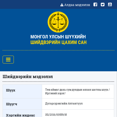
Алдаа мэдээлэх
Шийдвэрийн мэдээлэл
Шүүх
Төв аймаг дахь сум дундын анхан шатны шүүх /
Иргэний хэрэг/
Шүүгч
Дугарсүрэнгийн Алтантуул
Хэргийн индекс
151/2016/00559/И