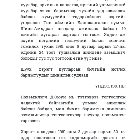
хуулбар, архивын лавлагаа, иргэний үнэмлэхний
хуулбар зэрэг баримтаар тухайн үед ажиллаж
байсан хүмүүсийн тодорхойлолт зэргийг
үндэслэн Төв аймгийн Баянжаргалан сумын
Шинэ-Амьдрал нэгдэлд ажиллаж байсан 10
жилийн хугацааг сэргээн тогтоож, Хөдөө аж
ахуйн нэгдлийн гишүүний болон малчин
томилох тухай 1981 оны 5 дугаар сарын 27-ны
өдрийн 24 тоот тушаалын жинхэнэ эзэмшигч
болохыг тус тус тогтоож өгнө үү гэжээ.
Шүүх, хэрэгт цугларсан бичгийн нотлох
баримтуудыг шинжлэн судлаад
ҮНДЭСЛЭХ НЬ:
Нэхэмжлэгч Д.Оюун нь тэтгэврээ тогтоолгож
чадахгүй байгаагийн улмаас ажиллаж
байсан байдал, мөн бичиг баримтын жинхэнэ
эзэмшигчээр тогтоолгохоор шүүхэд нэхэмжлэл
гаргажээ.
Хэрэгт авагдсан 1981 оны 3 дугаар сарын 30-ны
өдөр нээлгэсэн гэх хөдөлмөрийн дэвтэр нь