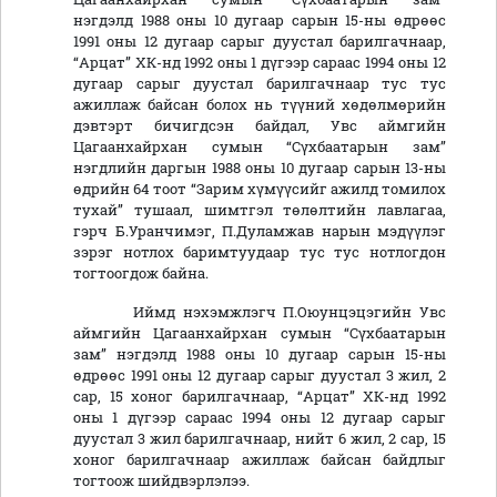
нэгдэлд 1988 оны 10 дугаар сарын 15-ны өдрөөс
1991 оны 12 дугаар сарыг дуустал барилгачнаар,
“Арцат” ХК-нд 1992 оны 1 дүгээр сараас 1994 оны 12
дугаар сарыг дуустал барилгачнаар тус тус
ажиллаж байсан болох нь түүний хөдөлмөрийн
дэвтэрт бичигдсэн байдал, Увс аймгийн
Цагаанхайрхан сумын “Сүхбаатарын зам”
нэгдлийн даргын 1988 оны 10 дугаар сарын 13-ны
өдрийн 64 тоот “Зарим хүмүүсийг ажилд томилох
тухай” тушаал, шимтгэл төлөлтийн лавлагаа,
гэрч Б.Уранчимэг, П.Дуламжав нарын мэдүүлэг
зэрэг нотлох баримтуудаар тус тус нотлогдон
тогтоогдож байна.
Иймд нэхэмжлэгч П.Оюунцэцэгийн Увс
аймгийн Цагаанхайрхан сумын “Сүхбаатарын
зам” нэгдэлд 1988 оны 10 дугаар сарын 15-ны
өдрөөс 1991 оны 12 дугаар сарыг дуустал 3 жил, 2
сар, 15 хоног барилгачнаар, “Арцат” ХК-нд 1992
оны 1 дүгээр сараас 1994 оны 12 дугаар сарыг
дуустал 3 жил барилгачнаар, нийт 6 жил, 2 сар, 15
хоног барилгачнаар ажиллаж байсан байдлыг
тогтоож шийдвэрлэлээ.