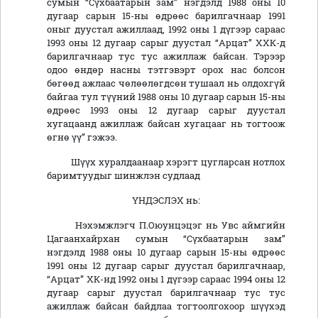
сумын “Сүхбаатарын зам” нэгдэлд 1988 оны 10
дугаар сарын 15-ны өдрөөс барилгачнаар 1991
оныг дуустал ажиллаад, 1992 оны 1 дүгээр сараас
1993 оны 12 дугаар сарыг дуустал “Арцат” ХХК-д
барилгачнаар тус тус ажиллаж байсан. Тэрээр
одоо өндөр насны тэтгэвэрт орох нас болсон
бөгөөд ажлаас чөлөөлөгдсөн тушаал нь олдохгүй
байгаа тул түүний 1988 оны 10 дугаар сарын 15-ны
өдрөөс 1993 оны 12 дугаар сарыг дуустал
хугацаанд ажиллаж байсан хугацааг нь тогтоож
өгнө үү” гэжээ.
Шүүх хуралдаанаар хэрэгт цугларсан нотлох
баримтуудыг шинжлэн судлаад
ҮНДЭСЛЭХ нь:
Нэхэмжлэгч П.Оюунцэцэг нь Увс аймгийн
Цагаанхайрхан сумын “Сүхбаатарын зам”
нэгдэлд 1988 оны 10 дугаар сарын 15-ны өдрөөс
1991 оны 12 дугаар сарыг дуустал барилгачнаар,
“Арцат” ХК-нд 1992 оны 1 дүгээр сараас 1994 оны 12
дугаар сарыг дуустал барилгачнаар тус тус
ажиллаж байсан байдлаа тогтоолгохоор шүүхэд