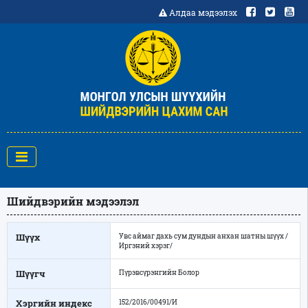
Алдаа мэдээлэх
Шийдвэрийн мэдээлэл
Шүүх
Увс аймаг дахь сум дундын анхан шатны шүүх /
Иргэний хэрэг/
Шүүгч
Пүрэвсүрэнгийн Болор
Хэргийн индекс
152/2016/00491/И