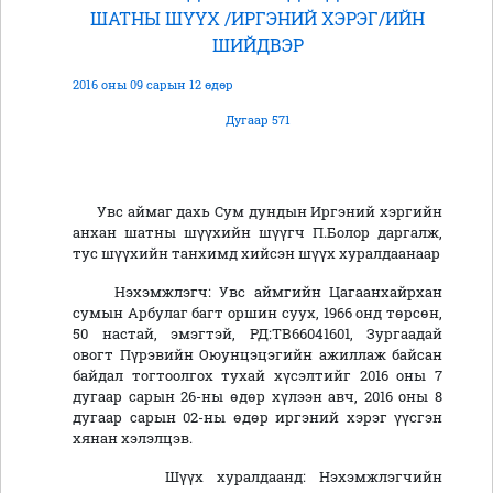
ШАТНЫ ШҮҮХ /ИРГЭНИЙ ХЭРЭГ/ИЙН
ШИЙДВЭР
2016 оны 09 сарын 12 өдөр
Дугаар 571
Увс аймаг дахь Сум дундын Иргэний хэргийн
анхан шатны шүүхийн шүүгч П.Болор даргалж,
тус шүүхийн танхимд хийсэн шүүх хуралдаанаар
Нэхэмжлэгч: Увс аймгийн Цагаанхайрхан
сумын Арбулаг багт оршин суух, 1966 онд төрсөн,
50 настай, эмэгтэй, РД:ТВ66041601, Зургаадай
овогт Пүрэвийн Оюунцэцэгийн ажиллаж байсан
байдал тогтоолгох тухай хүсэлтийг 2016 оны 7
дугаар сарын 26-ны өдөр хүлээн авч, 2016 оны 8
дугаар сарын 02-ны өдөр иргэний хэрэг үүсгэн
хянан хэлэлцэв.
Шүүх хуралдаанд: Нэхэмжлэгчийн