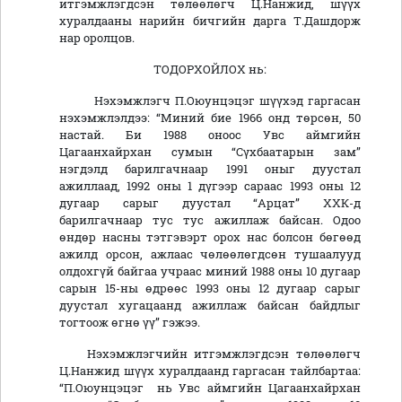
итгэмжлэгдсэн төлөөлөгч Ц.Нанжид, шүүх
хуралдааны нарийн бичгийн дарга Т.Дашдорж
нар оролцов.
ТОДОРХОЙЛОХ нь:
Нэхэмжлэгч П.Оюунцэцэг шүүхэд гаргасан
нэхэмжлэлдээ: “Миний бие 1966 онд төрсөн, 50
настай. Би 1988 оноос Увс аймгийн
Цагаанхайрхан сумын “Сүхбаатарын зам”
нэгдэлд барилгачнаар 1991 оныг дуустал
ажиллаад, 1992 оны 1 дүгээр сараас 1993 оны 12
дугаар сарыг дуустал “Арцат” ХХК-д
барилгачнаар тус тус ажиллаж байсан. Одоо
өндөр насны тэтгэвэрт орох нас болсон бөгөөд
ажилд орсон, ажлаас чөлөөлөгдсөн тушаалууд
олдохгүй байгаа учраас миний 1988 оны 10 дугаар
сарын 15-ны өдрөөс 1993 оны 12 дугаар сарыг
дуустал хугацаанд ажиллаж байсан байдлыг
тогтоож өгнө үү” гэжээ.
Нэхэмжлэгчийн итгэмжлэгдсэн төлөөлөгч
Ц.Нанжид шүүх хуралдаанд гаргасан тайлбартаа:
“П.Оюунцэцэг нь Увс аймгийн Цагаанхайрхан