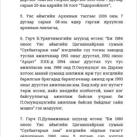
сарын 20-ны өдрийн 34 тоот “Тодорхойлолт”,
5. Увс аймгийн Архивын тасгаас 2016 оны 7
дугаар сарын 08-ны өдөр гаргаж ирүүлсэн
архивын лавлагаа,
6. Гэрч Б.Уранчимэгийн шүүхэд өгсөн: “Би 1984
оноос Увс аймгийн Цагаанхайрхан сумын
“Сүхбаатарын зам” нэгдлийн сүү тосны заводод
туслах ажилчнаар 1991 оныг дуустал, 1992 оноос
“Арцат” ХХК-д 1994 оныг дуустал тус тус
ажилласан юм. 1988 онд П.Оюунцэцэг нь Дархан
хотоос манай суманд шилжиж ирж тус нэгдлийн
барилгын бригадад барилгачнаар ажилд орж 1993
оныг дуустал ажилласан юм. Бид хоёр нэг нутагт
төрж өссөн, найз нөхдийн холбоотой, хамт нэг
байгууллагад ажиллаж байсан учраас би
П.Оюунцэцэгийн ажиллаж байсан байдлыг сайн
мэднэ” гэх мэдүүлэг,
7. Гэрч П.Дуламжавын шүүхэд өгсөн: “Би 1980
оноос Увс аймгийн Цагаанхайрхан сумын
“Сүхбаатарын зам” нэгдлийн оёдлын тасагт
оёдолчноор 1990 оны 5 дугаар сар хүртэл