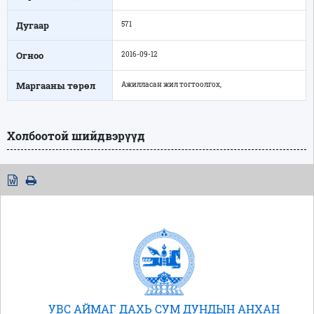
Дугаар
571
Огноо
2016-09-12
Маргааны төрөл
Ажилласан жил тогтоолгох,
Холбоотой шийдвэрүүд
УВС АЙМАГ ДАХЬ СУМ ДУНДЫН АНХАН