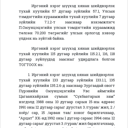
Иргэний хэрэг шүүхэд хянан шийдвэрлэх
тухай хуулийн 57 дугаар зүйлийн 57.1, Улсын
тэмдэгтийн хураамжийн тухай хуулийн 7 дугаар
зүйлийн 7.1.2-т зааснаар нэхэмжлэгч
П.Оюунцэцэгийн улсын тэмдэгтийн хураамжид
төлсөн 70.200 төгрөгийг улсын орлогод хэвээр
үлдээх нь зүйтэй байна.
Иргэний хэрэг шүүхэд хянан шийдвэрлэх
тухай хуулийн 115 дугаар зүйлийн 115.2.1, 116, 118
дугаар зүйлүүдэд заасныг удирдлага болгон
ТОГТООХ нь:
1. Иргэний хэрэг шүүхэд хянан шийдвэрлэх
тухай хуулийн 133 дугаар зүйлийн 133.1.1, 135
дугаар зүйлийн 135.2.6-д зааснаар Зургаадай овогт
Пүрэвийн Оюунцэцэгийн Увс аймгийн
Цагаанхайрхан сумын “Сүхбаатарын зам”
нэгдэлд 1988 оны 10 дугаар сарын 15-ны өдрөөс
1991 оны 12 дугаар сарыг дуустал 3 /гурав/ жил, 2 /
хоёр/ сар, 15 /арван тав/ хоног барилгачнаар,
“Арцат” ХК-нд 1992 оны 1 дүгээр сараас 1994 оны 12
дугаар сарыг дуустал 3 /гурав/ жил барилгачнаар,