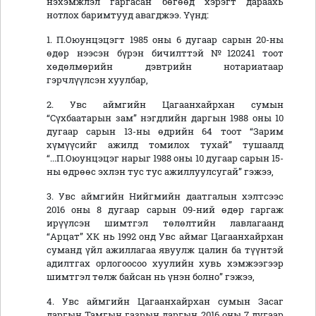
нэхэмжлэл гаргасан бөгөөд хэрэгт дараахь
нотлох баримтууд авагджээ. Үүнд:
1. П.Оюунцэцэгт 1985 оны 6 дугаар сарын 20-ны
өдөр нээсэн бүрэн бичилттэй №120241 тоот
хөдөлмөрийн дэвтрийн нотариатаар
гэрчлүүлсэн хуулбар,
2. Увс аймгийн Цагаанхайрхан сумын
“Сүхбаатарын зам” нэгдлийн даргын 1988 оны 10
дугаар сарын 13-ны өдрийн 64 тоот “Зарим
хүмүүсийг ажилд томилох тухай” тушаалд
“...П.Оюунцэцэг нарыг 1988 оны 10 дугаар сарын 15-
ны өдрөөс эхлэн тус тус ажиллуулсугай” гэжээ,
3. Увс аймгийн Нийгмийн даатгалын хэлтсээс
2016 оны 8 дугаар сарын 09-ний өдөр гаргаж
ирүүлсэн шимтгэл төлөлтийн лавлагаанд
“Арцат” ХК нь 1992 онд Увс аймаг Цагаанхайрхан
суманд үйл ажиллагаа явуулж цалин ба түүнтэй
адилтгах орлогоосоо хуулийн хувь хэмжээгээр
шимтгэл төлж байсан нь үнэн болно” гэжээ,
4. Увс аймгийн Цагаанхайрхан сумын Засаг
даргын Тамгын газрын даргын 2016 оны 7 дугаар