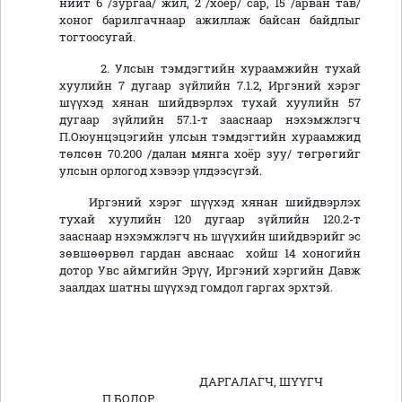
нийт 6 /зургаа/ жил, 2 /хоёр/ сар, 15 /арван тав/
хоног барилгачнаар ажиллаж байсан байдлыг
тогтоосугай.
2. Улсын тэмдэгтийн хураамжийн тухай
хуулийн 7 дугаар зүйлийн 7.1.2, Иргэний хэрэг
шүүхэд хянан шийдвэрлэх тухай хуулийн 57
дугаар зүйлийн 57.1-т зааснаар нэхэмжлэгч
П.Оюунцэцэгийн улсын тэмдэгтийн хураамжид
төлсөн 70.200 /далан мянга хоёр зуу/ төгрөгийг
улсын орлогод хэвээр үлдээсүгэй.
Иргэний хэрэг шүүхэд хянан шийдвэрлэх
тухай хуулийн 120 дугаар зүйлийн 120.2-т
зааснаар нэхэмжлэгч нь шүүхийн шийдвэрийг эс
зөвшөөрвөл гардан авснаас хойш 14 хоногийн
дотор Увс аймгийн Эрүү, Иргэний хэргийн Давж
заалдах шатны шүүхэд гомдол гаргах эрхтэй.
ДАРГАЛАГЧ, ШҮҮГЧ
П.БОЛОР