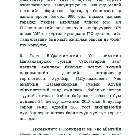
ажилласан юм. П.Оюунцэцэг нь 1988 онд манай
нэгдлийн барилгын бригадад барилгачнаар
ажилд орсон бөгөөд 1990 онд намайг ажлаас
гарахад тэндээ ажиллаад үлдсэн юм. Би
П.Оюунцэцэгийн авга ахынх нь эхнэр учраас 1979
оноос 2012 он хүртэл хугацаанд П.Оюунцэцэгийг
таньж мэднэ, бид хамт ажиллаж байсан нь үнэн”
гэх мэдүүлэг,
8. Гэрч Б.Уранчимэгийн Увс аймгийн
Цагаанхайрхан сумын “Сүхбаатарын зам”
нэгдэлд ажиллаж байсныг нотлох түүний
хөдөлмөрийн дэвтрийн нотариатаар
гэрчлэгдсэн хуулбар, П.Дуламжавын Увс
аймгийн Цагаанхайрхан сумын Ахуйн
үйлчилгээний төвд ажиллаж байсныг нотлох
түүний ажиллаж байсан байдлыг тогтоосон Сум
дундын 24 дүгээр шүүхийн 2015 оны 5 дугаар
сарын 13-ны өдрийн 266 тоот шийдвэрийн
хуулбар зэрэг нотлох баримтууд тус тус хэрэгт
авагджээ.
Нэхэмжлэгч П.Оюунцэцэг нь Увс аймгийн
Цагаанхайрхан сумын “Сүхбаатарын зам”