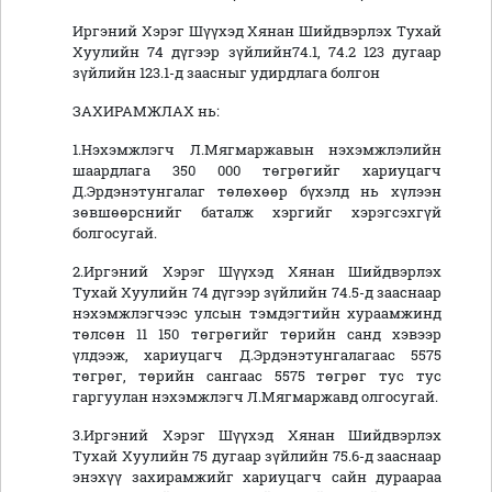
Иргэний Хэрэг Шүүхэд Хянан Шийдвэрлэх Тухай
Хуулийн 74 дүгээр зүйлийн74.1, 74.2 123 дугаар
зүйлийн 123.1-д заасныг удирдлага болгон
ЗАХИРАМЖЛАХ нь:
1.Нэхэмжлэгч Л.Мягмаржавын нэхэмжлэлийн
шаардлага 350 000 төгрөгийг хариуцагч
Д.Эрдэнэтунгалаг төлөхөөр бүхэлд нь хүлээн
зөвшөөрснийг баталж хэргийг хэрэгсэхгүй
болгосугай.
2.Иргэний Хэрэг Шүүхэд Хянан Шийдвэрлэх
Тухай Хуулийн 74 дүгээр зүйлийн 74.5-д зааснаар
нэхэмжлэгчээс улсын тэмдэгтийн хураамжинд
төлсөн 11 150 төгрөгийг төрийн санд хэвээр
үлдээж, хариуцагч Д.Эрдэнэтунгалагаас 5575
төгрөг, төрийн сангаас 5575 төгрөг тус тус
гаргуулан нэхэмжлэгч Л.Мягмаржавд олгосугай.
3.Иргэний Хэрэг Шүүхэд Хянан Шийдвэрлэх
Тухай Хуулийн 75 дугаар зүйлийн 75.6-д зааснаар
энэхүү захирамжийг хариуцагч сайн дураараа