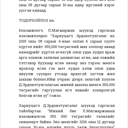
оны 05 дугаар сарын 10-ны өдөр иргэний хэрэг
үүсгэн хянаад
ТОДОРХОЙЛОХ нь:
Нэхэмжлэгч Л.Мягмаржав шүүхэд гаргасан
нэхэмжлэлдээ: “Хариуцагч Эрдэнэтунгалаг нь
2015 оны 05 сарын 6-наас эхлэн 6 сарын сүүлч
хүртэл нийт 350,000 төгрөгний мах зээлээр аваад
өнөөдрийг хүртэл өгөхгүй олон удаа худал ярьж
арга зохиож залилан цалингаас өгнө, аав ээжийн
тэтгэвэр буухаар өгнө нөхөр энэ тэрээс мөнгө
ирэхээр өгнө гэх мэт худал хэлж олон удаа
явуулж сүүлдээ утсаар ярихгүй зугтаж жил
шахам боллоо.Ийм учраас дээрх зальтай хүүхэн
Д.Эрдэнэтунгалагаас миний махны мөнгө 350,000
төгрөгийг гаргуулан өгч намайг хохиролгүй
болгож өгнө үү” гэжээ.
Хариуцагч Д.Эрдэнэтунгалаг шүүхэд гаргасан
тайлбартаа: “Миний бие Л.Мягмаржавын
нэхэмжилсэн 350 000 төгрөгийг төлөхийг
зөвшөөрч байна. Энэ мөнгийг 2016 оны 12 дугаар
сарын 30-ны өдрийн дотор төлж барагдуулна”