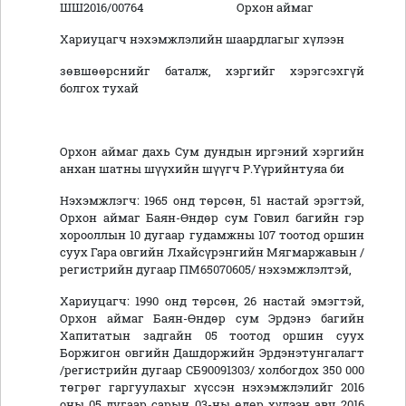
ШШ2016/00764 Орхон аймаг
Хариуцагч нэхэмжлэлийн шаардлагыг хүлээн
зөвшөөрснийг баталж, хэргийг хэрэгсэхгүй
болгох тухай
Орхон аймаг дахь Сум дундын иргэний хэргийн
анхан шатны шүүхийн шүүгч Р.Үүрийнтуяа би
Нэхэмжлэгч: 1965 онд төрсөн, 51 настай эрэгтэй,
Орхон аймаг Баян-Өндөр сум Говил багийн гэр
хорооллын 10 дугаар гудамжны 107 тоотод оршин
суух Гара овгийн Лхайсүрэнгийн Мягмаржавын /
регистрийн дугаар ПМ65070605/ нэхэмжлэлтэй,
Хариуцагч: 1990 онд төрсөн, 26 настай эмэгтэй,
Орхон аймаг Баян-Өндөр сум Эрдэнэ багийн
Хапитатын задгайн 05 тоотод оршин суух
Боржигон овгийн Дашдоржийн Эрдэнэтунгалагт
/регистрийн дугаар СБ90091303/ холбогдох 350 000
төгрөг гаргуулахыг хүссэн нэхэмжлэлийг 2016
оны 05 дугаар сарын 03-ны өдөр хүлээн авч 2016