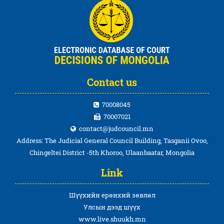
Contact us
70008045
70007021
contact@judcouncil.mn
Address: The Judicial General Council Building, Tasganii Ovoo,
Chingeltei District -5th Khoroo, Ulaanbaatar, Mongolia
Link
Шүүхийн ерөнхий зөвлөл
Улсын дээд шүүх
www.live.shuukh.mn