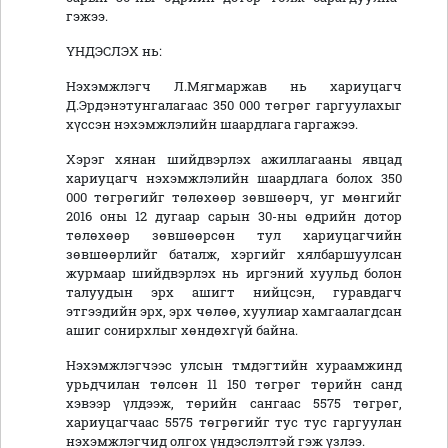
гэжээ.
ҮНДЭСЛЭХ нь:
Нэхэмжлэгч Л.Мягмаржав нь хариуцагч
Д.Эрдэнэтунгалагаас 350 000 төгрөг гаргуулахыг
хүссэн нэхэмжлэлийн шаардлага гаргажээ.
Хэрэг хянан шийдвэрлэх ажиллагааны явцад
хариуцагч нэхэмжлэлийн шаардлага болох 350
000 төгрөгийг төлөхөөр зөвшөөрч, уг мөнгийг
2016 оны 12 дугаар сарын 30-ны өдрийн дотор
төлөхөөр зөвшөөрсөн тул хариуцагчийн
зөвшөөрлийг баталж, хэргийг хялбаршуулсан
журмаар шийдвэрлэх нь иргэний хуульд болон
талуудын эрх ашигт нийцсэн, гуравдагч
этгээдийн эрх, эрх чөлөө, хуулиар хамгаалагдсан
ашиг сонирхлыг хөндөхгүй байна.
Нэхэмжлэгчээс улсын тмдэгтийн хураамжинд
урьдчилан төлсөн 11 150 төгрөг төрийн санд
хэвээр үлдээж, төрийн сангаас 5575 төгрөг,
хариуцагчаас 5575 төгрөгийг тус тус гаргуулан
нэхэмжлэгчид олгох үндэслэлтэй гэж үзлээ.