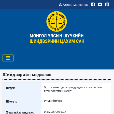
Алдаа мэдээлэх
Шийдвэрийн мэдээлэл
Шүүх
Орхон аймаг дахь сум дундын анхан шатны
шүүх /Иргэний хэрэг/
Шүүгч
Р.Үүрийнтуяа
Хэргийн индекс
142/2016/00749/И