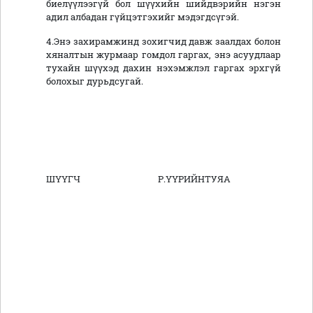
биелүүлээгүй бол шүүхийн шийдвэрийн нэгэн
адил албадан гүйцэтгэхийг мэдэгдсүгэй.
4.Энэ захирамжинд зохигчид давж заалдах болон
хяналтын журмаар гомдол гаргах, энэ асуудлаар
тухайн шүүхэд дахин нэхэмжлэл гаргах эрхгүй
болохыг дурьдсугай.
ШҮҮГЧ Р.ҮҮРИЙНТУЯА