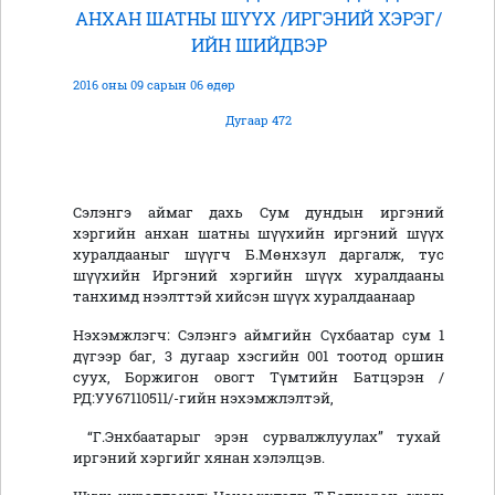
АНХАН ШАТНЫ ШҮҮХ /ИРГЭНИЙ ХЭРЭГ/
ИЙН ШИЙДВЭР
2016 оны 09 сарын 06 өдөр
Дугаар 472
Сэлэнгэ аймаг дахь Сум дундын иргэний
хэргийн анхан шатны шүүхийн иргэний шүүх
хуралдааныг шүүгч Б.Мөнхзул даргалж, тус
шүүхийн Иргэний хэргийн шүүх хуралдааны
танхимд нээлттэй хийсэн шүүх хуралдаанаар
Нэхэмжлэгч: Сэлэнгэ аймгийн Сүхбаатар сум 1
дүгээр баг, 3 дугаар хэсгийн 001 тоотод оршин
суух, Боржигон овогт Түмтийн Батцэрэн /
РД:УУ67110511/-гийн нэхэмжлэлтэй,
“Г.Энхбаатарыг эрэн сурвалжлуулах” тухай
иргэний хэргийг хянан хэлэлцэв.