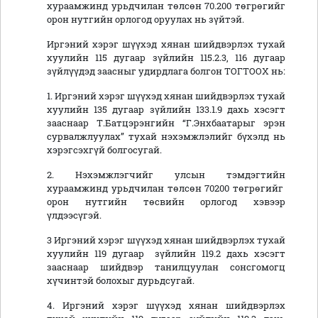
хураамжинд урьдчилан төлсөн 70.200 төгрөгийг
орон нутгийн орлогод оруулах нь зүйтэй.
Иргэний хэрэг шүүхэд хянан шийдвэрлэх тухай
хуулийн 115 дугаар зүйлийн 115.2.3, 116 дугаар
зүйлүүдэд заасныг удирдлага болгон ТОГТООХ нь:
1. Иргэний хэрэг шүүхэд хянан шийдвэрлэх тухай
хуулийн 135 дугаар зүйлийн 133.1.9 дахь хэсэгт
зааснаар Т.Батцэрэнгийн “Г.Энхбаатарыг эрэн
сурвалжлуулах” тухай нэхэмжлэлийг бүхэлд нь
хэрэгсэхгүй болгосугай.
2. Нэхэмжлэгчийг улсын тэмдэгтийн
хураамжинд урьдчилан төлсөн 70200 төгрөгийг
орон нутгийн төсвийн орлогод хэвээр
үлдээсүгэй.
3 Иргэний хэрэг шүүхэд хянан шийдвэрлэх тухай
хуулийн 119 дугаар зүйлийн 119.2 дахь хэсэгт
зааснаар шийдвэр танилцуулан сонсгомогц
хүчинтэй болохыг дурьдсугай.
4. Иргэний хэрэг шүүхэд хянан шийдвэрлэх