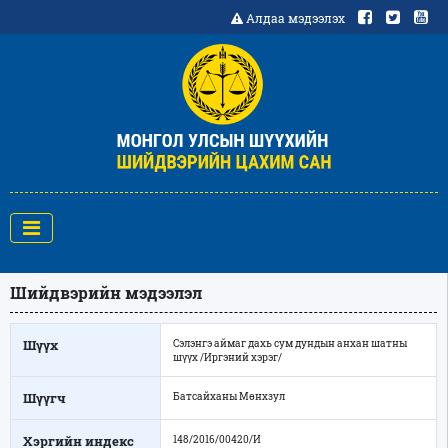
Алдаа мэдээлэх
Шийдвэрийн мэдээлэл
Шүүх
Сэлэнгэ аймаг дахь сум дундын анхан шатны
шүүх /Иргэний хэрэг/
Шүүгч
Батсайханы Мөнхзул
Хэргийн индекс
148/2016/00420/И