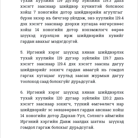
тухай хуулийн 119 дүгээр зүйлийн 119.3 дахь
хэсэгт зааснаар шийдвэр хүчинтэй болсноос
хойш 7 хоногийн дотор шийдвэрийн агуулгыг
бүрэн эхээр нь бичгээр үйлдэж, энэ хуулийн 119.4
дэх хэсэгт зааснаар дээрхи хугацаа өнгөрснөөс
хойш 14 хоногийн дотор нэхэмжлэгч өөрөө
шүүхэд хүрэлцэн ирж шийдвэрийн хувийг
гардан авахыг мэдэгдсүгэй.
5. Иргэний хэрэг шүүхэд хянан шийдвэрлэх
тухай хуулийн 119 дүгээр зүйлийн 119.7 дахь
хэсэгт зааснаар 119.4 дэх хэсэгт заасны дагуу
шийдвэрийг зохигч гардан аваагүй нь гомдол
гаргах хугацааг хуульд заасан журмын дагуу
тоолоход саад болохгүйг дурьдсугай.
6. Иргэний хэрэг шүүхэд хянан шийдвэрлэх
тухай хуулийн 120 дугаар зүйлийн 120.2 дахь
хэсэгт зааснаар зохигч, түүний өмгөөлөгч нар
шийдвэрийг эс зөвшөөрвөл гардан авснаас хойш
14 хоногийн дотор Дархан-Уул, Сэлэнгэ аймгийн
Иргэний хэргийн Давж заалдах шатны шүүхэд
гомдол гаргаж болохыг дурьдсугай.