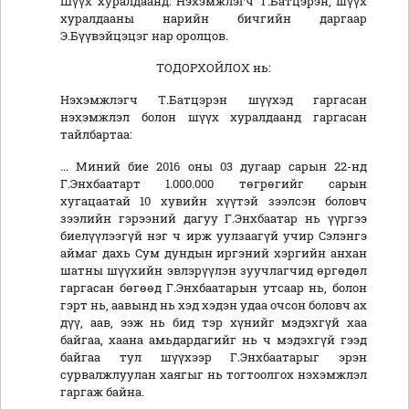
Шүүх хуралдаанд: Нэхэмжлэгч Т.Батцэрэн, шүүх
хуралдааны нарийн бичгийн даргаар
Э.Бүүвэйцэцэг нар оролцов.
ТОДОРХОЙЛОХ нь:
Нэхэмжлэгч Т.Батцэрэн шүүхэд гаргасан
нэхэмжлэл болон шүүх хуралдаанд гаргасан
тайлбартаа:
... Миний бие 2016 оны 03 дугаар сарын 22-нд
Г.Энхбаатарт 1.000.000 төгрөгийг сарын
хугацаатай 10 хувийн хүүтэй зээлсэн боловч
зээлийн гэрээний дагуу Г.Энхбаатар нь үүргээ
биелүүлээгүй нэг ч ирж уулзаагүй учир Сэлэнгэ
аймаг дахь Сум дундын иргэний хэргийн анхан
шатны шүүхийн эвлэрүүлэн зуучлагчид өргөдөл
гаргасан бөгөөд Г.Энхбаатарын утсаар нь, болон
гэрт нь, аавынд нь хэд хэдэн удаа очсон боловч ах
дүү, аав, ээж нь бид тэр хүнийг мэдэхгүй хаа
байгаа, хаана амьдардагийг нь ч мэдэхгүй гээд
байгаа тул шүүхээр Г.Энхбаатарыг эрэн
сурвалжлуулан хаягыг нь тогтоолгох нэхэмжлэл
гаргаж байна.