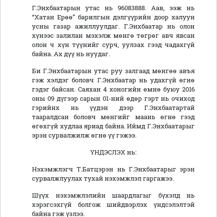
Г.Энхбаатарын утас нь 96083888. Аав, ээж нь
“Хатан Ерөө” барилгын дэлгүүрийн доор халуун
усны газар ажиллуулдаг. Г.Энхбаатар нь олон
хүнээс залилан мэхэлж мөнгө төгрөг авч явсан
олон ч хүн түүнийг сурч, уулзах гээд чадахгүй
байна. Ах дүү нь нуудаг.
Би Г.Энхбаатарын утас руу залгаад мөнгөө авъя
гэж хэлдэг боловч Г.Энхбаатар нь удахгүй өгнө
гэдэг байсан. Саяхан 4 хоногийн өмнө буюу 2016
оны 09 дүгээр сарын 01-ний өдөр гэрт нь очиход
гэрийнх нь үүдэн дээр Г.Энхбаатартай
тааралдсан боловч мөнгийг маань өгнө гээд
өгөхгүй худлаа яриад байна. Иймд Г.Энхбаатарыг
эрэн сурвалжилж өгнө үү гэжээ.
ҮНДЭСЛЭХ нь:
Нэхэмжлэгч Т.Батцэрэн нь Г.Энхбаатарыг эрэн
сурвалжлуулах тухай нэхэмжлэл гаргажээ.
Шүүх нэхэмжлэлийн шаардлагыг бүхэлд нь
хэрэгсэхгүй болгож шийдвэрлэх үндсэлэлтэй
байна гэж үзлээ.