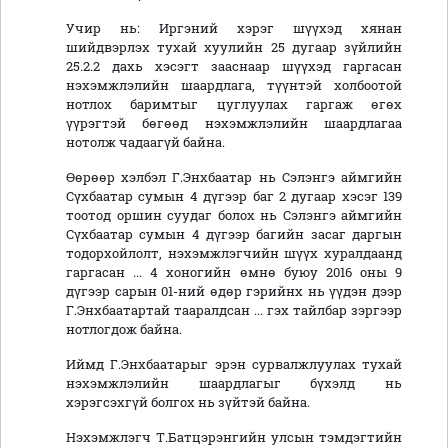
Учир нь: Иргэний хэрэг шүүхэд хянан
шийдвэрлэх тухай хуулийн 25 дугаар зүйлийн
25.2.2 дахь хэсэгт зааснаар шүүхэд гаргасан
нэхэмжлэлийн шаардлага, түүнтэй холбоотой
нотлох баримтыг цуглуулах гаргаж өгөх
үүрэгтэй бөгөөд нэхэмжлэлийн шаардлагаа
нотолж чадаагүй байна.
Өөрөөр хэлбэл Г.Энхбаатар нь Сэлэнгэ аймгийн
Сүхбаатар сумын 4 дүгээр баг 2 дугаар хэсэг 139
тоотод оршин суудаг болох нь Сэлэнгэ аймгийн
Сүхбаатар сумын 4 дүгээр багийн засаг даргын
тодорхойлолт, нэхэмжлэгчийн шүүх хуралдаанд
гаргасан ... 4 хоногийн өмнө буюу 2016 оны 9
дүгээр сарын 01-ний өдөр гэрийнх нь үүдэн дээр
Г.Энхбаатартай тааралдсан ... гэх тайлбар зэргээр
нотлогдож байна.
Иймд Г.Энхбаатарыг эрэн сурвалжлуулах тухай
нэхэмжлэлийн шаардлагыг бүхэлд нь
хэрэгсэхгүй болгох нь зүйтэй байна.
Нэхэмжлэгч Т.Батцэрэнгийн улсын тэмдэгтийн