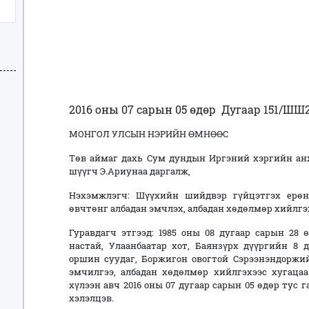
2016 оны 07 сарын 05 өдөр
Дугаар 151/ШШ2
МОНГОЛ УЛСЫН НЭРИЙН ӨМНӨӨС
Төв аймаг дахь Сум дундын Иргэний хэргийн ан
шүүгч Э.Ариунаа даргалж,
Нэхэмжлэгч: Шүүхийн шийдвэр гүйцэтгэх ерөн
өвчтөнг албадан эмчлэх, албадан хөдөлмөр хийлгэ
Гуравдагч этгээд: 1985 оны 08 дугаар сарын 28 ө
настай, Улаанбаатар хот, Баянзүрх дүүргийн 8 д
оршин суудаг, Боржигон овогтой Сэрээнэндоржийн
эмчилгээ, албадан хөдөлмөр хийлгэхээс хугацаа
хүлээн авч 2016 оны 07 дугаар сарын 05 өдөр тус
хэлэлцэв.