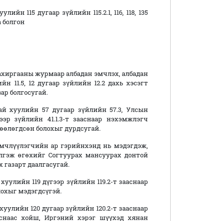
йн 115 дугаар зүйлийн 115.2.1, 116, 118, 135
а болгон
захиргааны журмаар албадан эмчлэх, албадан
н 11.5, 12 дугаар зүйлийн 12.2 дахь хэсэгт
ар болгосугай.
й хуулийн 57 дугаар зүйлийн 57.3, Улсын
р зүйлийн 41.1.3-т зааснаар нэхэмжлэгч
өөлөгдсөн болохыг дурдсугай.
эмчлүүлэгчийн ар гэрийнхэнд нь мэдэгдэж,
элгэж өгөхийг Согтуурах мансуурах донтой
 газарт даалгасугай.
уулийн 119 дүгээр зүйлийн 119.2-т зааснаар
охыг мэдэгдсүгэй.
уулийн 120 дугаар зүйлийн 120.2-т зааснаар
снаас хойш, Иргэний хэрэг шүүхэд хянан