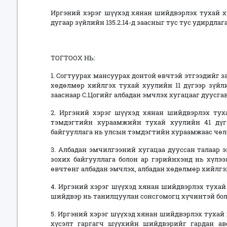
Иргэний хэрэг шүүхэд хянан шийдвэрлэх тухай хуули
дугаар зүйлийн 135.2.14-д заасныг тус тус удирдлаг
ТОГТООХ НЬ:
1. Согтуурах мансуурах донтой өвчтэй этгээдийг 
хөдөлмөр хийлгэх тухай хуулийн 11 дүгээр зүйлий
зааснаар С.Цогийг албадан эмчлэх хугацааг дуусгав
2. Иргэний хэрэг шүүхэд хянан шийдвэрлэх туха
тэмдэгтийн хураамжийн тухай хуулийн 41 дүгээ
байгууллага нь улсын тэмдэгтийн хураамжаас чөл
3. Албадан эмчилгээний хугацаа дууссан талаар 
зохих байгууллага болон ар гэрийнхэнд нь хүлэ
өвчтөнг албадан эмчлэх, албадан хөдөлмөр хийлгэх
4. Иргэний хэрэг шүүхэд хянан шийдвэрлэх тухай х
шийдвэр нь танилцуулан сонсгомогц хүчинтэй бол
5. Иргэний хэрэг шүүхэд хянан шийдвэрлэх тухай х
хүсэлт гаргагч шүүхийн шийдвэрийг гардан ав