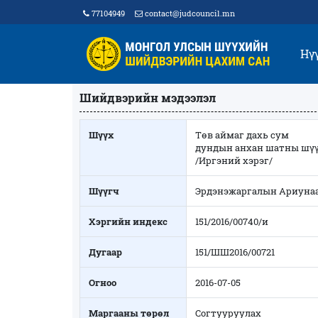
77104949
contact@judcouncil.mn
Нү
Шийдвэрийн мэдээлэл
Шүүх
Төв аймаг дахь сум
дундын анхан шатны шү
/Иргэний хэрэг/
Шүүгч
Эрдэнэжаргалын Ариуна
Хэргийн индекс
151/2016/00740/и
Дугаар
151/ШШ2016/00721
Огноо
2016-07-05
Маргааны төрөл
Согтууруулах