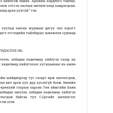
ээ хийлгэж байна. Архины хордлого тайлах,
болон сэтгэл заслын эмчилгээнд хамрагдсан.
ид архи уухгүй.” гэв.
 хуульд заасан журмын дагуу энэ хэрэгт
дагч этгээдийн тайлбарыг шинжлэн судлаад
НЬ:
члэх, албадан хөдөлмөр хийлгэх газар нь
ан хөдөлмөр хийлгэхээс хугацаанаас нь өмнө
.
гийн шийдвэрээр тус газарт ирж эмчлэгдэж,
ал авч архи уух дур хүсэлгүй болж, биеийн
ерөнхий газрын харьяа Төв аймгийн Баян
албадан эмчлэх, албадан хөдөлмөр хийлгэх
логдож байгаа тул С.Цогийг эмчилгээг
гэж үзэв.