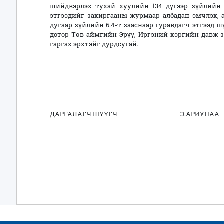
шийдвэрлэх тухай хуулийн 134 дүгээр зүйлийн 1
этгээдийг захиргааны журмаар албадан эмчлэх, 
дугаар зүйлийн 6.4-т зааснаар гуравдагч этгээд 
дотор Төв аймгийн Эрүү, Иргэний хэргийн давж 
гаргах эрхтэйг дурдсугай.
ДАРГАЛАГЧ ШҮҮГЧ Э.АРИУНАА