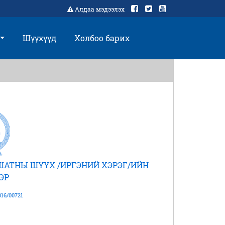
Алдаа мэдээлэх
Шүүхүүд
Холбоо барих
ШАТНЫ ШҮҮХ /ИРГЭНИЙ ХЭРЭГ/ИЙН
ЭР
16/00721