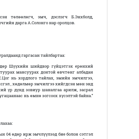
эн төлөөлөгч, эмч, дэслэгч Б.Энхболд,
ичгийн дарга А.Солонго нар оролцов.
алдаанд гаргасан тайлбартаа:
 өдөр Шүүхийн шийдвэр гүйцэтгэх ерөнхий
туурах мансуурах донтой өвчтөнг албадан
С.Цог нь хордлого тайлах, эмийн эмчилгээ,
йсгэл , хөдөлмөр эмчилгээ хийгдсэн мөн энд
ий үр дүнд зовиур шаналгаа арилж, засрал
угацаанаас нь өмнө зогсоох хүсэлтэй байна.”
лахаа:
рын 04 өдөр ирж эмчлүүлээд бие болон сэтгэл