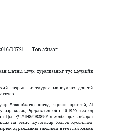
016/00721
Төв аймаг
хан шатны шүүх хуралдааныг тус шүүхийн
хий газрын Согтуурах мансуурах донтой
х газар
дөр Улаанбаатар хотод төрсөн, эрэгтэй, 31
угаар хороо, Эрдэнэтолгойн 46-192б тоотод
 Цог РД:/ЧН85082890/-д холбогдох албадан
наас нь өмнө дуусгавар болгох хүсэлтийг
 газрын хуралдааны танхимд нээлттэй хянан