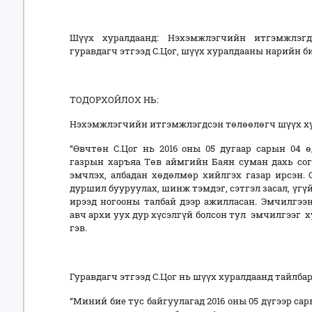
Шүүх хуралдаанд: Нэхэмжлэгчийн итгэмжлэгдс
гуравдагч этгээд С.Цог, шүүх хуралдааны нарийн б
ТОДОРХОЙЛОХ НЬ:
Нэхэмжлэгчийн итгэмжлэгдсэн төлөөлөгч шүүх хур
“Өвчтөн С.Цог нь 2016 оны 05 дугаар сарын 04
газрын харъяа Төв аймгийн Баян суман дахь сог
эмчлэх, албадан хөдөлмөр хийлгэх газар ирсэн. 
дуршил бууруулах, шинж тэмдэг, сэтгэл засал, үгү
ирээд ногооны талбай дээр ажилласан. Эмчилгээн
авч архи уух дур хүсэлгүй болсон тул эмчилгээг х
гэв.
Гуравдагч этгээд С.Цог нь шүүх хуралдаанд тайлбар
“Миний бие тус байгуулагад 2016 оны 05 дүгээр са