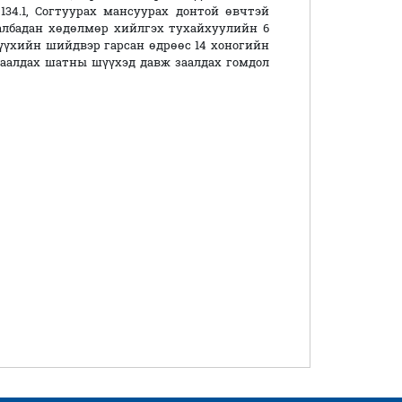
34.1, Согтуурах мансуурах донтой өвчтэй
албадан хөдөлмөр хийлгэх тухайхуулийн 6
шүүхийн шийдвэр гарсан өдрөөс 14 хоногийн
заалдах шатны шүүхэд давж заалдах гомдол