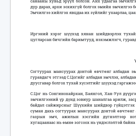
санааны хувьд эрүүл болсон. Анх удаагаа эмчилг
дур дарах, архи зохихгүй болгох эмийн эмчилгээ 
Эмчилгээ хийлгэх явцдаа их зүйлийг ухаарлаа, цааш
Иргэний хэрэг шүүхэд хянан шийдвэрлэх тухай
цугларсан бичгийн баримтууд, нэхэмжлэгч, гурав
ҮНДЭСЛЭХ 
Согтуурах мансуурах донтой өвчтөнг албадан эм
гуравдагч этгээд С.Цогийг албадан эмчлэх, албад
дуусгавар болгох тухай хүсэлтийг шүүхэд гаргажээ
С.Цог нь Сонгинохайрхан, Баянгол, Хан-Уул дүүр
эмчилгээний үр дүнд зовиур шаналгаа арилж, заср
байдал сайжирсныг Шүүхийн шийдвэр гүйцэтгэх 
суман дахь согтуурах мансуурах донтой өвчтөнг 
газрын эмч, ажилын хэсгийн дүгнэлтээр нот
хугацаанаас нь өмнө зогсоох нь үндэслэлтэй байна 