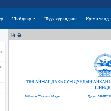
үр
Шийдвэр
Шүүх хуралдаан
Иргэн танд
үх
а
ТӨВ АЙМАГ ДАХЬ СУМ ДУНДЫН АНХАН 
ШИЙДВ
2016 оны 07 сарын 05 өдөр
Дугаар 151/ШШ20