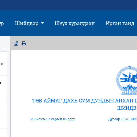
үр
Шийдвэр
Шүүх хуралдаан
Иргэн танд
үх
а
ТӨВ АЙМАГ ДАХЬ СУМ ДУНДЫН АНХАН 
ШИЙДВ
2016 оны 07 сарын 05 өдөр
Дугаар 151/ШШ20