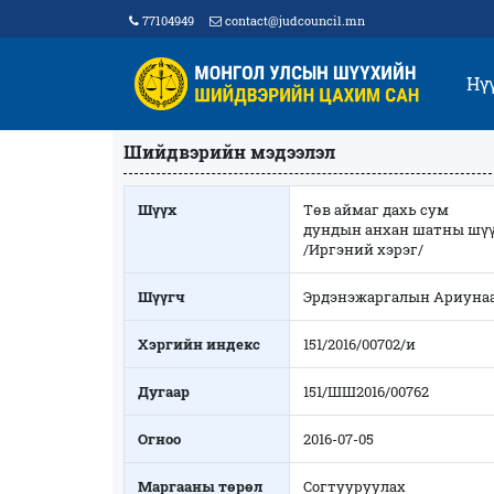
77104949
contact@judcouncil.mn
Нү
Шийдвэрийн мэдээлэл
Шүүх
Төв аймаг дахь сум
дундын анхан шатны шү
/Иргэний хэрэг/
Шүүгч
Эрдэнэжаргалын Ариуна
Хэргийн индекс
151/2016/00702/и
Дугаар
151/ШШ2016/00762
Огноо
2016-07-05
Маргааны төрөл
Согтууруулах