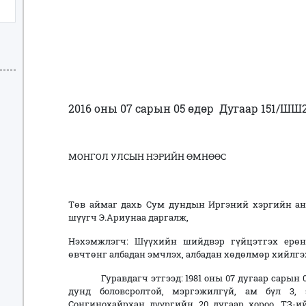
2016 оны 07 сарын 05 өдөр
Дугаар 151/ШШ2
МОНГОЛ УЛСЫН НЭРИЙН ӨМНӨӨС
Төв аймаг дахь Сум дундын Иргэний хэргийн а
шүүгч Э.Ариунаа даргалж,
Нэхэмжлэгч: Шүүхийн шийдвэр гүйцэтгэх ерөн
өвчтөнг албадан эмчлэх, албадан хөдөлмөр хийлгэ
Гуравдагч этгээд: 1981 оны 07 дугаар сарын 08 ө
дунд боловсролтой, мэргэжилгүй, ам бүл 3, 
Сонгинохайрхан дүүргийн 20 дугаар хороо, ТЗ-ий