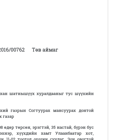
016/00762
Төв аймаг
нхан шатнышүүх хуралдааныг тус шүүхийн
хий газрын Согтуурах мансуурах донтой
х газар
дөр төрсөн, эрэгтэй, 35 настай, бүрэн бус
эхнэр, хүүхдийн хамт Улаанбаатар хот,
н 11-02 тоотод оршин суудаг, Зоч овогтой