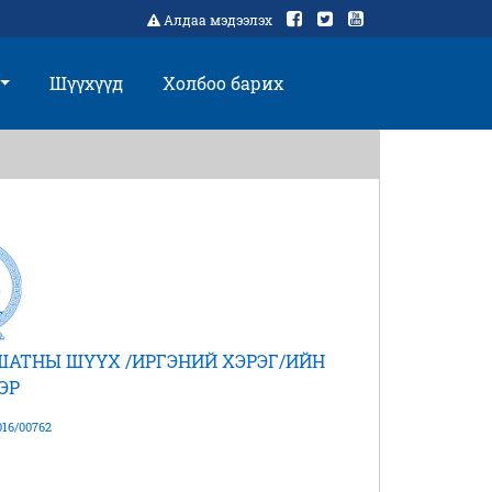
Алдаа мэдээлэх
Шүүхүүд
Холбоо барих
ШАТНЫ ШҮҮХ /ИРГЭНИЙ ХЭРЭГ/ИЙН
ЭР
16/00762