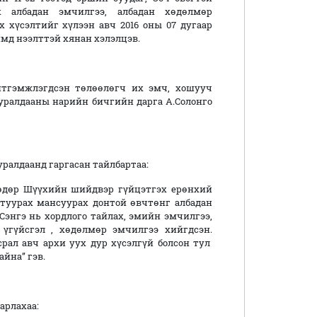
дох албадан эмчилгээ, албадан хөдөлмөр
х хүсэлтийг хүлээн авч 2016 оны 07 дугаар
мд нээлттэй хянан хэлэлцэв.
лэгдсэн төлөөлөгч их эмч, хошууч
хуралдааны нарийн бичгийн дарга А.Солонго
ралдаанд гаргасан тайлбартаа:
7 өдөр Шүүхийн шийдвэр гүйцэтгэх ерөнхий
туурах мансуурах донтой өвчтөнг албадан
.Сэнгэ нь хордлого тайлах, эмийн эмчилгээ,
 үгүйсгэл , хөдөлмөр эмчилгээ хийгдсэн.
рал авч архи уух дур хүсэлгүй болсон тул
айна” гэв.
арлахаа: