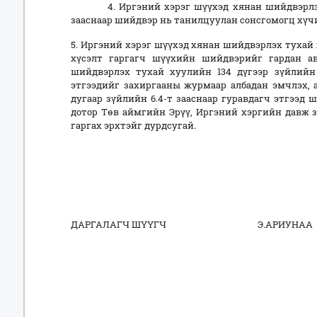
4. Иргэний хэрэг шүүхэд хянан шийдвэрлэх ту
зааснаар шийдвэр нь танилцуулан сонсгомогц хүч
5. Иргэний хэрэг шүүхэд хянан шийдвэрлэх тухай х
хүсэлт гаргагч шүүхийн шийдвэрийг гардан а
шийдвэрлэх тухай хуулийн 134 дүгээр зүйлийн 
этгээдийг захиргааны журмаар албадан эмчлэх, 
дугаар зүйлийн 6.4-т зааснаар гуравдагч этгээд
дотор Төв аймгийн Эрүү, Иргэний хэргийн давж 
гаргах эрхтэйг дурдсугай.
ДАРГАЛАГЧ ШҮҮГЧ Э.АРИУНАА