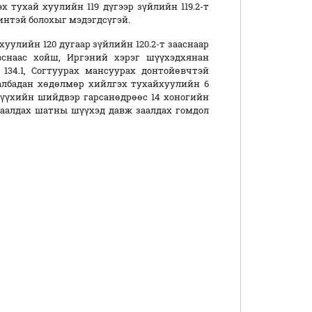
хай хуулийн 119 дүгээр зүйлийн 119.2-т
интэй болохыг мэдэгдсүгэй.
уулийн 120 дугаар зүйлийн 120.2-т зааснаар
вснаас хойш, Иргэний хэрэг шүүхэдхянан
134.1, Согтуурах мансуурах донтойөвчтэй
албадан хөдөлмөр хийлгэх тухайхуулийн 6
 шүүхийн шийдвэр гарсанөдрөөс 14 хоногийн
заалдах шатны шүүхэд давж заалдах гомдол