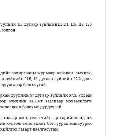
йн 115 дугаар зүйлийн115.2.1, 116, 118, 135
а болгон
ийг захиргааны журмаар албадан эмчлэх,
 зүйлийн 11.5, 12 дугаар зүйлийн 12.2 дахь
 дуусгавар болгосугай.
й хуулийн 57 дугаар зүйлийн 57.3, Улсын
р зүйлийн 41.1.3-т зааснаар нэхэмжлэгч
өөлөгдсөн болохыг дурдсугай.
алаар эмчлүүлэгчийн ар гэрийнхэнд нь
 нь хүлээлгэж өгөхийг Согтуурах мансуурах
хийлгэх газарт даалгасугай.