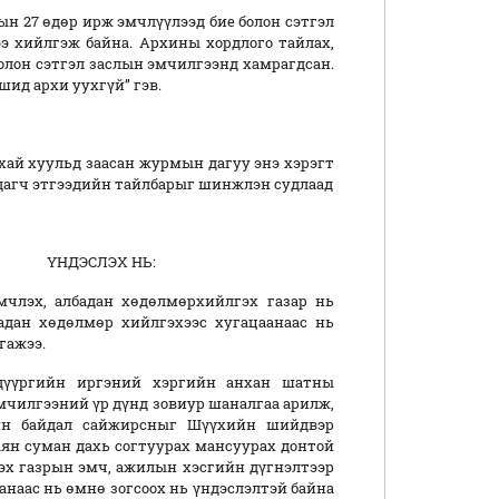
рын 27 өдөр ирж эмчлүүлээд бие болон сэтгэл
ээ хийлгэж байна. Архины хордлого тайлах,
болон сэтгэл заслын эмчилгээнд хамрагдсан.
шид архи уухгүй” гэв.
 хуульд заасан журмын дагуу энэ хэрэгт
дагч этгээдийн тайлбарыг шинжлэн судлаад
 НЬ:
мчлэх, албадан хөдөлмөрхийлгэх газар нь
бадан хөдөлмөр хийлгэхээс хугацаанаас нь
гажээ.
л дүүргийн иргэний хэргийн анхан шатны
мчилгээний үр дүнд зовиур шаналгаа арилж,
ийн байдал сайжирсныг Шүүхийн шийдвэр
ян суман дахь согтуурах мансуурах донтой
эх газрын эмч, ажилын хэсгийн дүгнэлтээр
анаас нь өмнө зогсоох нь үндэслэлтэй байна