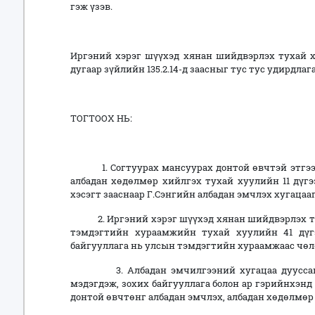
гэж үзэв.
Иргэний хэрэг шүүхэд хянан шийдвэрлэх тухай хуули
дугаар зүйлийн 135.2.14-д заасныг тус тус удирдлаг
ТОГТООХ НЬ:
1. Согтуурах мансуурах донтой өвчтэй этгээд
албадан хөдөлмөр хийлгэх тухай хуулийн 11 дүгээр
хэсэгт зааснаар Г.Сэнгийн албадан эмчлэх хугацааг
2. Иргэний хэрэг шүүхэд хянан шийдвэрлэх туха
тэмдэгтийн хураамжийн тухай хуулийн 41 дүгээ
байгууллага нь улсын тэмдэгтийн хураамжаас чөл
3. Албадан эмчилгээний хугацаа дууссан т
мэдэгдэж, зохих байгууллага болон ар гэрийнхэнд
донтой өвчтөнг албадан эмчлэх, албадан хөдөлмөр 