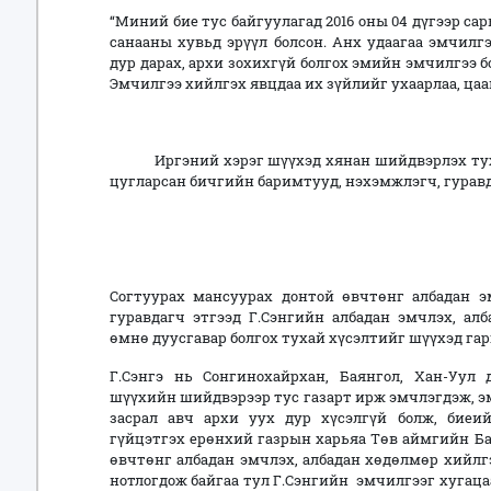
“Миний бие тус байгуулагад 2016 оны 04 дүгээр са
санааны хувьд эрүүл болсон. Анх удаагаа эмчилг
дур дарах, архи зохихгүй болгох эмийн эмчилгээ 
Эмчилгээ хийлгэх явцдаа их зүйлийг ухаарлаа, цаа
Иргэний хэрэг шүүхэд хянан шийдвэрлэх тухай
цугларсан бичгийн баримтууд, нэхэмжлэгч, гурав
ҮНДЭСЛЭХ
Согтуурах мансуурах донтой өвчтөнг албадан э
гуравдагч этгээд Г.Сэнгийн албадан эмчлэх, ал
өмнө дуусгавар болгох тухай хүсэлтийг шүүхэд гар
Г.Сэнгэ нь Сонгинохайрхан, Баянгол, Хан-Уу
шүүхийн шийдвэрээр тус газарт ирж эмчлэгдэж, э
засрал авч архи уух дур хүсэлгүй болж, бие
гүйцэтгэх ерөнхий газрын харьяа Төв аймгийн Ба
өвчтөнг албадан эмчлэх, албадан хөдөлмөр хийлг
нотлогдож байгаа тул Г.Сэнгийн эмчилгээг хугаца