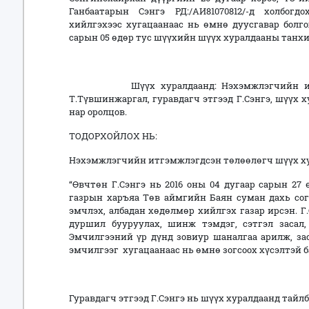
Ганбаатарын Сэнгэ РД:/АИ81070812/-д холбог
хийлгэхээс хугацаанаас нь өмнө дуусгавар болго
сарын 05 өдөр тус шүүхийн шүүх хуралдааны танхи
Шүүх хуралдаанд: Нэхэмжлэгчийн итгэмж
Т.Түвшинжаргал, гуравдагч этгээд Г.Сэнгэ, шүүх 
нар оролцов.
ТОДОРХОЙЛОХ НЬ:
Нэхэмжлэгчийн итгэмжлэгдсэн төлөөлөгч шүүх ху
“Өвчтөн Г.Сэнгэ нь 2016 оны 04 дугаар сарын 2
газрын харъяа Төв аймгийн Баян суман дахь сог
эмчлэх, албадан хөдөлмөр хийлгэх газар ирсэн. Г
дуршил бууруулах, шинж тэмдэг, сэтгэл засал,
Эмчилгээний үр дүнд зовиур шаналгаа арилж, зас
эмчилгээг хугацаанаас нь өмнө зогсоох хүсэлтэй б
Гуравдагч этгээд Г.Сэнгэ нь шүүх хуралдаанд тайлб