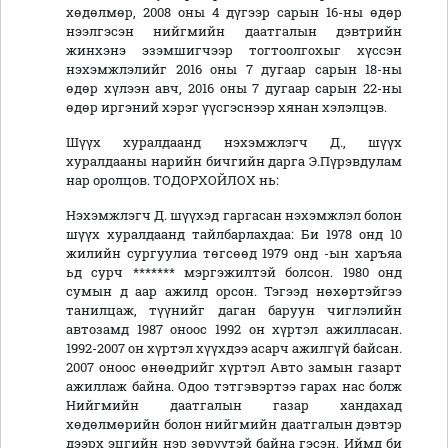
хөдөлмөр, 2008 оны 4 дүгээр сарын 16-ны өдөр
нээлгэсэн нийгмийн даатгалын дэвтрийн
жинхэнэ эзэмшигчээр тогтоолгохыг хүссэн
нэхэмжлэлийг 2016 оны 7 дугаар сарын 18-ны
өдөр хүлээн авч, 2016 оны 7 дугаар сарын 22-ны
өдөр иргэний хэрэг үүсгэснээр хянан хэлэлцэв.
Шүүх хуралдаанд нэхэмжлэгч Д., шүүх
хуралдааны нарийн бичгийн дарга Э.Пүрэвдулам
нар оролцов. ТОДОРХОЙЛОХ нь:
Нэхэмжлэгч Д. шүүхэд гаргасан нэхэмжлэл болон
шүүх хуралдаанд тайлбарлахдаа: Би 1978 онд 10
жилийн сургуулиа төгсөөд 1979 онд -ын харъяа
ьд сурч ******* мэргэжилтэй болсон. 1980 онд
сумын д аар ажилд орсон. Тэгээд нөхөртэйгээ
танилцаж, түүнийг даган баруун чиглэлийн
автозамд 1987 оноос 1992 он хүртэл ажилласан.
1992-2007 он хүртэл хүүхдээ асарч ажилгүй байсан.
2007 оноос өнөөдрийг хүртэл Авто замын газарт
ажиллаж байна. Одоо тэтгэвэртээ гарах нас болж
Нийгмийн даатгалын газар хандахад
хөдөлмөрийн болон нийгмийн даатгалын дэвтэр
дээрх эцгийн нэр зөрүүтэй байна гэсэн. Иймд би