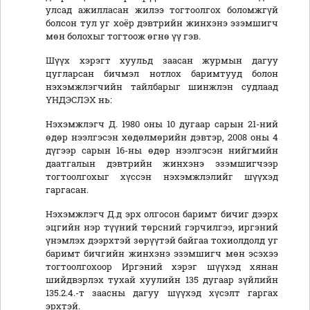
улсад ажилласан жилээ тогтоолгох боломжгүй
болсон тул уг хоёр дэвтрийн жинхэнэ эзэмшигч
мөн болохыг тогтоож өгнө үү гэв.
Шүүх хэрэгт хуульд заасан журмын дагуу
цугларсан бичмэл нотлох баримтууд болон
нэхэмжлэгчийн тайлбарыг шинжлэн судлаад
ҮНДЭСЛЭХ нь:
Нэхэмжлэгч Д. 1980 оны 10 дугаар сарын 21-ний
өдөр нээлгэсэн хөдөлмөрийн дэвтэр, 2008 оны 4
дүгээр сарын 16-ны өдөр нээлгэсэн нийгмийн
даатгалын дэвтрийн жинхэнэ эзэмшигчээр
тогтоолгохыг хүссэн нэхэмжлэлийг шүүхэд
гаргасан.
Нэхэмжлэгч Д.д эрх олгосон баримт бичиг дээрх
эцгийн нэр түүний төрсний гэрчилгээ, иргэний
үнэмлэх дээрхтэй зөрүүтэй байгаа тохиолдолд уг
баримт бичгийн жинхэнэ эзэмшигч мөн эсэхээ
тогтоолгохоор Иргэний хэрэг шүүхэд хянан
шийдвэрлэх тухай хуулийн 135 дугаар зүйлийн
135.2.4.-т заасны дагуу шүүхэд хүсэлт гаргах
эрхтэй.