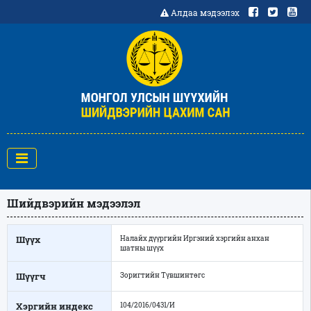
Алдаа мэдээлэх
Шийдвэрийн мэдээлэл
Шүүх
Налайх дүүргийн Иргэний хэргийн анхан
шатны шүүх
Шүүгч
Зоригтийн Түвшинтөгс
Хэргийн индекс
104/2016/0431/И