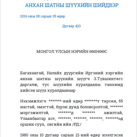
АНХАН ШАТНЫ ШҮҮХИЙН ШИЙДВЭР
2016 оны 08 сарын 05 өдөр
Дугаар 423
МОНГОЛ УЛСЫН НЭРИЙН ӨМНӨӨС
Багахангай, Налайх дүүргийн Иргэний хэргийн
анхан шатны шүүхийн шүүгч З.Түвшинтөгс
даргалж, тус шүүхийн хуралдааны танхимд
хийсэн шүүх хуралдаанаар
Нэхэмжлэгч: *******-ний өдөр *******т төрсөн, 55
настай, эмэгтэй, бүрэн дунд боловсролтой, *******
мэргэжилтэй, *******д ******* ажилтай,
Улаанбаатар хот, *******, *******, *******, *******од
оршин суух, овгийн ийн /РД:/
1980 оны 10 дугаар сарын 21-ний өдөр нээлгэсэн