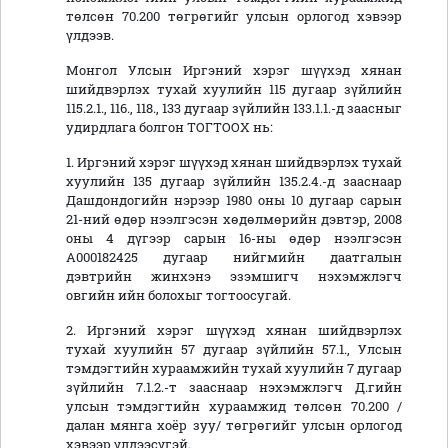
төлсөн 70.200 төгрөгийг улсын орлогод хэвээр
үлдээв.
Монгол Улсын Иргэний хэрэг шүүхэд хянан
шийдвэрлэх тухай хуулийн 115 дугаар зүйлийн
115.2.1., 116., 118., 133 дугаар зүйлийн 133.1.1.-д заасныг
удирдлага болгон ТОГТООХ нь:
1. Иргэний хэрэг шүүхэд хянан шийдвэрлэх тухай
хуулийн 135 дугаар зүйлийн 135.2.4.-д зааснаар
Дашдондогийн нэрээр 1980 оны 10 дугаар сарын
21-ний өдөр нээлгэсэн хөдөлмөрийн дэвтэр, 2008
оны 4 дүгээр сарын 16-ны өдөр нээлгэсэн
А000182425 дугаар нийгмийн даатгалын
дэвтрийн жинхэнэ эзэмшигч нэхэмжлэгч
овгийн ийн болохыг тогтоосугай.
2. Иргэний хэрэг шүүхэд хянан шийдвэрлэх
тухай хуулийн 57 дугаар зүйлийн 57.1., Улсын
тэмдэгтийн хураамжийн тухай хуулийн 7 дугаар
зүйлийн 7.1.2.-т зааснаар нэхэмжлэгч Д.гийн
улсын тэмдэгтийн хураамжид төлсөн 70.200 /
далан мянга хоёр зуу/ төгрөгийг улсын орлогод
хэвээр үлдээсүгэй.