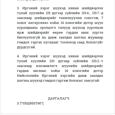
3. Иргэний хэрэг шүүхэд хянан шийдвэрлэх
тухай хуулийн 119 дүгээр зүйлийн 119.4., 119.7.-д
зааснаар шийдвэрийг танилцуулан сонсгож, 7
хоног өнгөрснөөс хойш 14 хоногийн дотор шүүх
хуралдааны оролцогч талууд шүүхэд хүрэлцэн
ирж шийдвэрийг өөрөө гардан авах үүргээ
биелүүлээгүй нь давж заалдах шатны журмаар
гомдол гаргах хугацааг тоолоход саад болохгүйг
дурдсугай.
4. Иргэний хэрэг шүүхэд хянан шийдвэрлэх
тухай хуулийн 120 дугаар зүйлийн 120.2.-т
зааснаар нэхэмжлэгч шүүхийн шийдвэрийг
гардан авснаас хойш 14 хоногийн дотор
Нийслэлийн Иргэний хэргийн давж заалдах
шатны шүүхэд гомдол гаргаж болохыг заасугай.
ДАРГАЛАГЧ
З.ТҮВШИНТӨГС