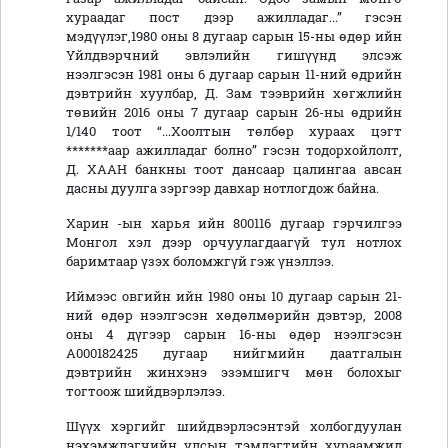
хураадаг пост дээр ажилладаг...” гэсэн
мэдүүлэг,1980 оны 8 дугаар сарын 15-ны өдөр ийн
Үйлдвэрчний эвлэлийн гишүүнд элсэж
нээлгэсэн 1981 оны 6 дугаар сарын 11-ний өдрийн
дэвтрийн хуулбар, Д. Зам тээврийн хөгжлийн
төвийн 2016 оны 7 дугаар сарын 26-ны өдрийн
1/140 тоот “...Хоолтын төлбөр хураах цэгт
*******аар ажилладаг болно” гэсэн тодорхойлолт,
Д. ХААН банкны тоот дансаар цалингаа авсан
дасны дуулга зэргээр давхар нотлогдож байна.
Харин -ын харья ийн 800116 дугаар гэрчилгээ
Монгол хэл дээр орчуулагдаагүй тул нотлох
баримтаар үзэх боломжгүй гэж үнэллээ.
Иймээс овгийн ийн 1980 оны 10 дугаар сарын 21-
ний өдөр нээлгэсэн хөдөлмөрийн дэвтэр, 2008
оны 4 дүгээр сарын 16-ны өдөр нээлгэсэн
А000182425 дугаар нийгмийн даатгалын
дэвтрийн жинхэнэ эзэмшигч мөн болохыг
тогтоож шийдвэрлэлээ.
Шүүх хэргийг шийдвэрлэсэнтэй холбогдуулан
нэхэмжлэгчийн улсын тэмдэгтийн хураамжид