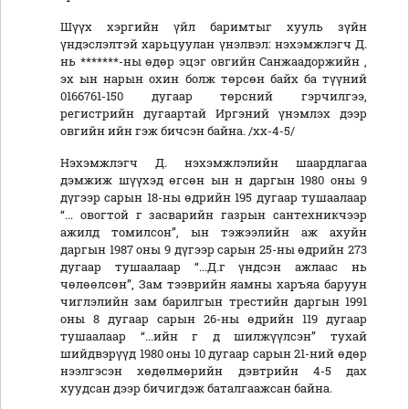
Шүүх хэргийн үйл баримтыг хууль зүйн
үндэслэлтэй харьцуулан үнэлвэл: нэхэмжлэгч Д.
нь *******-ны өдөр эцэг овгийн Санжаадоржийн ,
эх ын нарын охин болж төрсөн байх ба түүний
0166761-150 дугаар төрсний гэрчилгээ,
регистрийн дугаартай Иргэний үнэмлэх дээр
овгийн ийн гэж бичсэн байна. /хх-4-5/
Нэхэмжлэгч Д. нэхэмжлэлийн шаардлагаа
дэмжиж шүүхэд өгсөн ын н даргын 1980 оны 9
дүгээр сарын 18-ны өдрийн 195 дугаар тушаалаар
“... овогтой г засварийн газрын сантехникчээр
ажилд томилсон”, ын тэжээлийн аж ахуйн
даргын 1987 оны 9 дүгээр сарын 25-ны өдрийн 273
дугаар тушаалаар “...Д.г үндсэн ажлаас нь
чөлөөлсөн”, Зам тээврийн яамны харъяа баруун
чиглэлийн зам барилгын трестийн даргын 1991
оны 8 дугаар сарын 26-ны өдрийн 119 дугаар
тушаалаар “...ийн г д шилжүүлсэн” тухай
шийдвэрүүд 1980 оны 10 дугаар сарын 21-ний өдөр
нээлгэсэн хөдөлмөрийн дэвтрийн 4-5 дах
хуудсан дээр бичигдэж баталгаажсан байна.