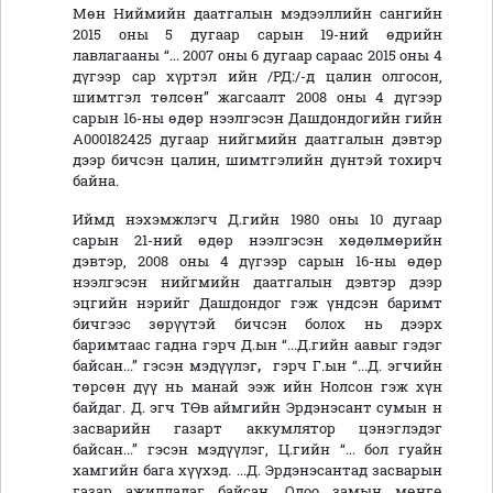
Мөн Ниймийн даатгалын мэдээллийн сангийн
2015 оны 5 дугаар сарын 19-ний өдрийн
лавлагааны “... 2007 оны 6 дугаар сараас 2015 оны 4
дүгээр сар хүртэл ийн /РД:/-д цалин олгосон,
шимтгэл төлсөн” жагсаалт 2008 оны 4 дүгээр
сарын 16-ны өдөр нээлгэсэн Дашдондогийн гийн
А000182425 дугаар нийгмийн даатгалын дэвтэр
дээр бичсэн цалин, шимтгэлийн дүнтэй тохирч
байна.
Иймд нэхэмжлэгч Д.гийн 1980 оны 10 дугаар
сарын 21-ний өдөр нээлгэсэн хөдөлмөрийн
дэвтэр, 2008 оны 4 дүгээр сарын 16-ны өдөр
нээлгэсэн нийгмийн даатгалын дэвтэр дээр
эцгийн нэрийг Дашдондог гэж үндсэн баримт
бичгээс зөрүүтэй бичсэн болох нь дээрх
баримтаас гадна гэрч Д.ын “...Д.гийн аавыг гэдэг
байсан...” гэсэн мэдүүлэг
,
гэрч Г.ын “...Д. эгчийн
төрсөн дүү нь манай ээж ийн Нолсон гэж хүн
байдаг. Д. эгч ТӨв аймгийн Эрдэнэсант сумын н
засварийн газарт аккумлятор цэнэглэдэг
байсан...” гэсэн мэдүүлэг, Ц.гийн “... бол гуайн
хамгийн бага хүүхэд. ...Д. Эрдэнэсантад засварын
газар ажилладаг байсан. Одоо замын мөнгө