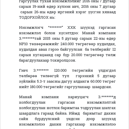
гаргуулах тухай нэхэмжлэлийг 2016 оны 7 дугаар
сарын 19-ний өдөр хүлээн авч, 2016 оны 7 дугаар
сарын 26-ны өдөр иргэний хэрэг үүсгэн хянаад
ТОДОРХОЙЛОХ нь:
Нэхэмжлэгч “*******” ХХК шүүхэд гаргасан
нэхэмжлэл болон хүсэлтдээ: Манай компани
З.*******тай 2015 оны 5 дугаар сарын 22-ны өдөр
NP10 төхөөрөмжийг 240.000 төгрөгөөр худалдах,
худалдан авах гэрээ байгуулсан ба төлбөрийг 12
сарын хугацаанд сар бүр 20.000 төгрөгөөр төлж
барагдуулахаар тохиролцсон.
Гэвч З.******* 120.000 төгрөгийн үлдэгдэл
төлбөрөө төлөөгүй тул гэрээний 5 дугаар
зүйлийн 5.3-т заасны дагуу алданги 60.000 төгрөг
нийт 180.000 төгрөгийг гаргуулахаар шаардсан.
Манай компани хариуцагч З.*******д
холбогдуулан гаргасан нэхэмжлэлтэй
холбогдуулан нотлох баримтаа тодруулан шалгах
шаардлага гараад байна. Иймд баримтыг дахин
сайн бүрдүүлсний үндсэн дээр шүүхэд
нэхэмжлэлээ дахин гаргахаар нэхэмжлэлээ