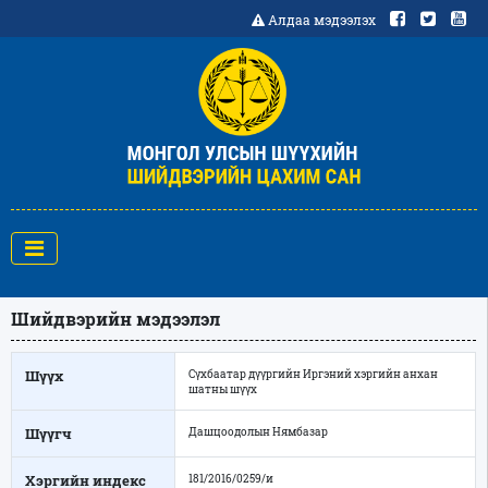
Алдаа мэдээлэх
Шийдвэрийн мэдээлэл
Шүүх
Сүхбаатар дүүргийн Иргэний хэргийн анхан
шатны шүүх
Шүүгч
Дашцоодолын Нямбазар
Хэргийн индекс
181/2016/0259/и