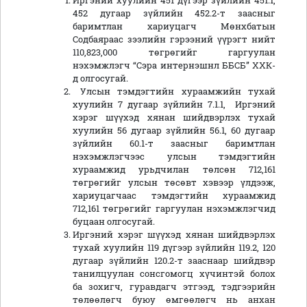
Иргэний хуулийн 451 дүгээр зүйлийн 451.1,
452 дугаар зүйлийн 452.2-т заасныг
баримтлан хариуцагч Мөнхбатын
Содбаяраас зээлийн гэрээний үүрэгт нийт
110,823,000 төгрөгийг гаргуулан
нэхэмжлэгч “Сэра интернэшнл ББСБ” ХХК-
д олгосугай.
Улсын тэмдэгтийн хураамжийн тухай
хуулийн 7 дугаар зүйлийн 7.1.1, Иргэний
хэрэг шүүхэд хянан шийдвэрлэх тухай
хуулийн 56 дугаар зүйлийн 56.1, 60 дугаар
зүйлийн 60.1-т заасныг баримтлан
нэхэмжлэгчээс улсын тэмдэгтийн
хураамжид урьдчилан төлсөн 712,161
төгрөгийг улсын төсөвт хэвээр үлдээж,
хариуцагчаас тэмдэгтийн хураамжид
712,161 төгрөгийг гаргуулан нэхэмжлэгчид
буцаан олгосугай.
Иргэний хэрэг шүүхэд хянан шийдвэрлэх
тухай хуулийн 119 дүгээр зүйлийн 119.2, 120
дугаар зүйлийн 120.2-т зааснаар шийдвэр
танилцуулан сонсгомогц хүчинтэй болох
ба зохигч, гуравдагч этгээд, тэдгээрийн
төлөөлөгч буюу өмгөөлөгч нь анхан