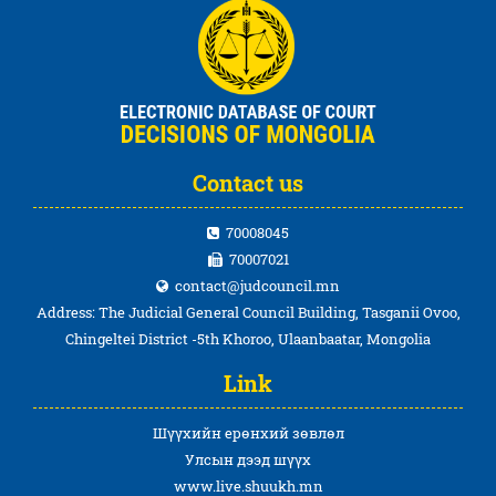
Contact us
70008045
70007021
contact@judcouncil.mn
Address: The Judicial General Council Building, Tasganii Ovoo,
Chingeltei District -5th Khoroo, Ulaanbaatar, Mongolia
Link
Шүүхийн ерөнхий зөвлөл
Улсын дээд шүүх
www.live.shuukh.mn