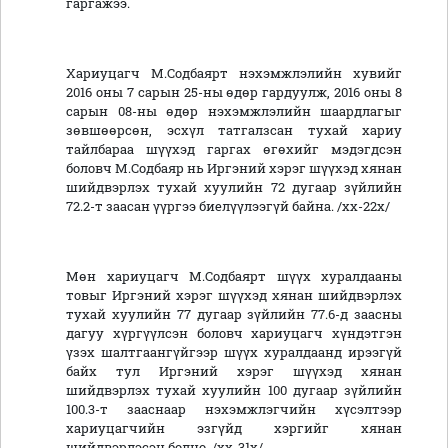
гаргажээ.
Хариуцагч М.Содбаярт нэхэмжлэлийн хувийг
2016 оны 7 сарын 25-ны өдөр гардуулж, 2016 оны 8
сарын 08-ны өдөр нэхэмжлэлийн шаардлагыг
зөвшөөрсөн, эсхүл татгалзсан тухай хариу
тайлбараа шүүхэд гаргах өгөхийг мэдэгдсэн
боловч М.Содбаяр нь Иргэний хэрэг шүүхэд хянан
шийдвэрлэх тухай хуулийн 72 дугаар зүйлийн
72.2-т заасан үүргээ биелүүлээгүй байна. /хх-22х/
Мөн хариуцагч М.Содбаярт шүүх хуралдааны
товыг Иргэний хэрэг шүүхэд хянан шийдвэрлэх
тухай хуулийн 77 дугаар зүйлийн 77.6-д заасны
дагуу хүргүүлсэн боловч хариуцагч хүндэтгэн
үзэх шалтгаангүйгээр шүүх хуралдаанд ирээгүй
байх тул Иргэний хэрэг шүүхэд хянан
шийдвэрлэх тухай хуулийн 100 дугаар зүйлийн
100.3-т зааснаар нэхэмжлэгчийн хүсэлтээр
хариуцагчийн эзгүйд хэргийг хянан
шийдвэрлэсэн болно. /хх-31х/