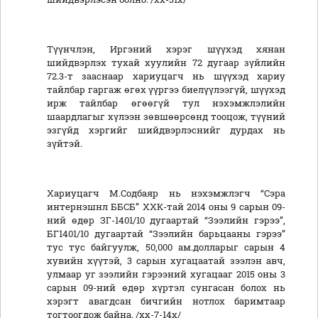
Түүнчлэн, Иргэний хэрэг шүүхэд хянан
шийдвэрлэх тухай хуулийн 72 дугаар зүйлийн
72.3-т зааснаар хариуцагч нь шүүхэд хариу
тайлбар гаргаж өгөх үүргээ биелүүлээгүй, шүүхэд
ирж тайлбар өгөөгүй тул нэхэмжлэлийн
шаардлагыг хүлээн зөвшөөрсөнд тооцож, түүний
эзгүйд хэргийг шийдвэрлэснийг дурдах нь
зүйтэй.
Хариуцагч М.Содбаяр нь нэхэмжлэгч “Сэра
интернэшнл ББСБ” ХХК-тай 2014 оны 9 сарын 09-
ний өдөр ЗГ-1401/10 дугаартай “Зээлийн гэрээ”,
БГ1401/10 дугаартай “Зээлийн барьцааны гэрээ”
тус тус байгуулж, 50,000 ам.долларыг сарын 4
хувийн хүүтэй, 3 сарын хугацаатай зээлэн авч,
улмаар уг зээлийн гэрээний хугацааг 2015 оны 3
сарын 09-ний өдөр хүртэл сунгасан болох нь
хэрэгт авагдсан бичгийн нотлох баримтаар
тогтоогдож байна. /хх-7-14х/