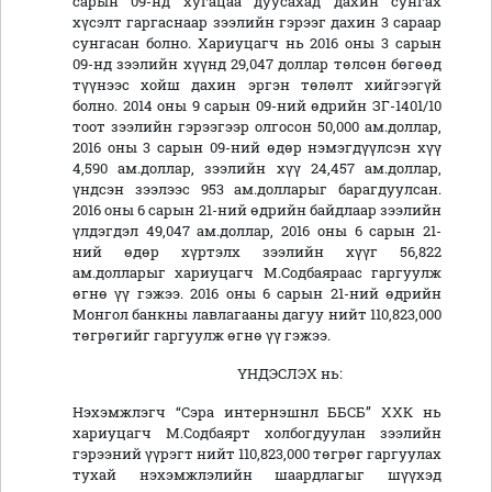
сарын 09-нд хугацаа дуусахад дахин сунгах
хүсэлт гаргаснаар зээлийн гэрээг дахин 3 сараар
сунгасан болно. Хариуцагч нь 2016 оны 3 сарын
09-нд зээлийн хүүнд 29,047 доллар төлсөн бөгөөд
түүнээс хойш дахин эргэн төлөлт хийгээгүй
болно. 2014 оны 9 сарын 09-ний өдрийн ЗГ-1401/10
тоот зээлийн гэрээгээр олгосон 50,000 ам.доллар,
2016 оны 3 сарын 09-ний өдөр нэмэгдүүлсэн хүү
4,590 ам.доллар, зээлийн хүү 24,457 ам.доллар,
үндсэн зээлээс 953 ам.долларыг барагдуулсан.
2016 оны 6 сарын 21-ний өдрийн байдлаар зээлийн
үлдэгдэл 49,047 ам.доллар, 2016 оны 6 сарын 21-
ний өдөр хүртэлх зээлийн хүүг 56,822
ам.долларыг хариуцагч М.Содбаяраас гаргуулж
өгнө үү гэжээ. 2016 оны 6 сарын 21-ний өдрийн
Монгол банкны лавлагааны дагуу нийт 110,823,000
төгрөгийг гаргуулж өгнө үү гэжээ.
ҮНДЭСЛЭХ нь:
Нэхэмжлэгч “Сэра интернэшнл ББСБ” ХХК нь
хариуцагч М.Содбаярт холбогдуулан зээлийн
гэрээний үүрэгт нийт 110,823,000 төгрөг гаргуулах
тухай нэхэмжлэлийн шаардлагыг шүүхэд