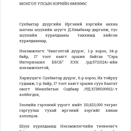
МОНГОЛ УЛСЫН НЭРИЙН ӨМНӨӨС
Сүхбаатар дүүргийн Иргэний хэргийн анхна
шатны шүүхийн шүүгч Д.Нямбазар даргалж, тус
шүүхийн хуралдааны танхимд хийсэн
хуралдаанаар,
Нэхэмжлэгч: Чингэлтэй дүүрэг, 1-р хороо, 34-р
байр, 17 тоот хаягт оршин байгаа “Сэра
Интернэшнл ББСБ” ХХК /рд:5723124/-ийн
нэхэмжлэлтэй,
Хариуцагч: Сүхбаатар дүүрэг, 6-р хороо, Их тойруу
гудамж, 1-р байр, 17 тоот хаягт оршин суух Баатат
овогт Мөнхбатын Содбаяр /РД:ХП85100912/-т
холбогдох,
Зээлийн гэрээний үүрэгт нийт 110,823,000 төгрөг
гаргуулах тухай иргэний хэргийг хянан
хэлэлцэв.
Шүүх хуралдаанд: Нэхэмжлэгчийн төлөөлөгч