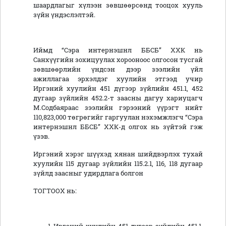
шаардлагыг хүлээн зөвшөөрсөнд тооцох хууль
зүйн үндэслэлтэй.
Иймд “Сэра интернэшнл ББСБ” ХХК нь
Санхүүгийн зохицуулах хорооноос олгосон тусгай
зөвшөөрлийн үндсэн дээр зээлийн үйл
ажиллагаа эрхэлдэг хуулийн этгээд учир
Иргэний хуулийн 451 дүгээр зүйлийн 451.1, 452
дугаар зүйлийн 452.2-т заасны дагуу хариуцагч
М.Содбаяраас зээлийн гэрээний үүрэгт нийт
110,823,000 төгрөгийг гаргуулан нэхэмжлэгч “Сэра
интернэшнл ББСБ” ХХК-д олгох нь зүйтэй гэж
үзэв.
Иргэний хэрэг шүүхэд хянан шийдвэрлэх тухай
хуулийн 115 дугаар зүйлийн 115.2.1, 116, 118 дугаар
зүйлд заасныг удирдлага болгон
ТОГТООХ нь: