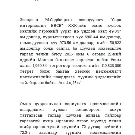
Зээлдэгч М.Содбаярын зээлдүүлэгч “Сэра
интернэшнл ББСБ” ХХК-ийн өмнө хүлээх
зээлийн гэрээний үүрэг нь үндсэн зээл 49,047
ам.доллар, хуримтлагдсан хүү 6801.44 ам.доллар,
нэмэгдүүлсэн хүү 973.56 ам.доллар, нийт 56,822
ам.доллар болж байгаа ба шүүхэд нэхэмжлэл
гаргах үеийн буюу 2016 оны 6 сарын 21-ний
өдрийн Монгол банкнаас зарласан албан ёсны
ханш 1,950.34 төгрөгөөр тооцож нийт 110,823,000
төгрөг болж байгаа хэмээн нэхэмжлэгч
нэхэмжлэлийн шаардлага, түүний үндэслэлийг
тайлбарлаж байна. /хх-4х, 15х/
Өмнө дурдсанчлан хариуцагч нэхэмжлэлийн
шаардлагыг хүлээн зөвшөөрсөн, эсхүл
татгалзсан талаар шүүхэд аливаа тайлбар
гаргаагүй учир Иргэний хэрэг шүүхэд хянан
шийдвэрлэх тухай хуулийн 72 дугаар зүйлийн
72.3-т зааснаар түүнийг нэхэмжлэлийн