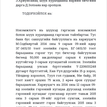
Э.Ариунсанаа, шүүх хуралдааны нарийн бичгийн
дарга Д.Золзаяа нар оролцов.
ТОДОРХОЙЛОХ нь:
Нэхэмжлэгч нь шүүхэд гаргасан нэхэмжлэл
болон шүүх хуралдаанд гаргасан тайлбартаа: Тус
банк бус санхүүгийн байгууллага нь хариуцагч
М.Содбаяртай 2014 оны 9 сарын 09-ний өдөр
ЗГ-1401/10 тоот зээлийн гэрээ, БГ-1401/10 тоот
барьцааны гэрээг тус тус бичгээр байгуулсан
бөгөөд 50,000 ам.долларыг сарын 4 хувийн
хүүтэйгээр 3 сарын хугацаатай зээлсэн. Зээлийн
барьцаанд улсын бүртгэлийн Ү-2206031248
дугаарт бүртгэлтэй, Хан-Уул дүүргийн 15-р хороо,
Үйлдвэр хороолол, Туул гол гудамж, 56е байр, 35
тоот хаягт орших 75 м.кв, 2 өрөө орон сууцыг
барьцаалсан. Хариуцагч нь 2014 оны 12 сарын 09-
нд зээлийн гэрээний хугацаа дуусахад зээлийн
гэрээний хугацааг сунгахаар хүсэлт тавьж 2015
оны 3 сарын 09-ийг хүртэл сунгаж, зээлийн
гэрээний нэмэлт гэрээ байгуулсан. 2015 оны 3