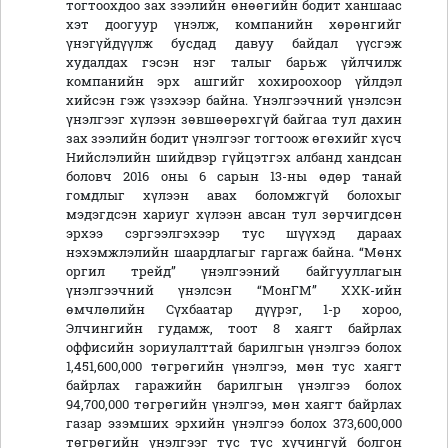
тогтоохдоо зах зээлийн өнөөгийн бодит ханшаас
хэт доогуур үнэлж, компанийн хөрөнгийг
үнэгүйдүүлж бусдад давуу байдал үүсгэж
худалдах гэсэн нэг талыг барьж үйлчилж
компанийн эрх ашгийг хохироохоор үйлдэл
хийсэн гэж үзэхээр байна. Үнэлгээчний үнэлсэн
үнэлгээг хүлээн зөвшөөрөхгүй байгаа тул дахин
зах зээлийн бодит үнэлгээг тогтоож өгөхийг хүсч
Нийслэлийн шийдвэр гүйцэтгэх албанд хандсан
боловч 2016 оны 6 сарын 13-ны өдөр танай
гомдлыг хүлээн авах боломжгүй болохыг
мэдэгдсэн хариуг хүлээн авсан тул зөрчигдсөн
эрхээ сэргээлгэхээр тус шүүхэд дараах
нэхэмжлэлийн шаардлагыг гаргаж байна. “Мөнх
оргил трейд” үнэлгээний байгууллагын
үнэлгээчний үнэлсэн “МонГМ” ХХК-ийн
өмчлөлийн Сүхбаатар дүүрэг, 1-р хороо,
Элчингийн гудамж, тоот 8 хаягт байрлах
оффисийн зориулалттай барилгын үнэлгээ болох
1,451,600,000 төгрөгийн үнэлгээ, мөн тус хаягт
байрлах гаражийн барилгын үнэлгээ болох
94,700,000 төгрөгийн үнэлгээ, мөн хаягт байрлах
газар эзэмших эрхийн үнэлгээ болох 373,600,000
төгрөгийн үнэлгээг тус тус хүчингүй болгон