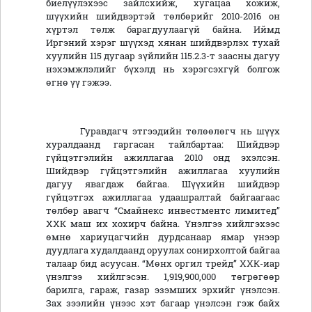
биелүүлэхээс зайлсхийж, хугацаа хожиж,
шүүхийн шийдвэртэй төлбөрийг 2010-2016 он
хүртэл төлж барагдуулаагүй байна. Иймд
Иргэний хэрэг шүүхэд хянан шийдвэрлэх тухай
хуулийн 115 дугаар зүйлийн 115.2.3-т заасны дагуу
нэхэмжлэлийг бүхэлд нь хэрэгсэхгүй болгож
өгнө үү гэжээ.
Гуравдагч этгээдийн төлөөлөгч нь шүүх
хуралдаанд гаргасан тайлбартаа: Шийдвэр
гүйцэтгэлийн ажиллагаа 2010 онд эхэлсэн.
Шийдвэр гүйцэтгэлийн ажиллагаа хуулийн
дагуу явагдаж байгаа. Шүүхийн шийдвэр
гүйцэтгэх ажиллагаа удаашралтай байгаагаас
төлбөр авагч “Смайнекс инвестментс лимитед”
ХХК маш их хохирч байна. Үнэлгээ хийлгэхээс
өмнө хариуцагчийн дурдсанаар ямар үнээр
дуудлага худалдаанд оруулах сонирхолтой байгаа
талаар бид асуусан. “Мөнх оргил трейд” ХХК-иар
үнэлгээ хийлгэсэн. 1,919,900,000 төгрөгөөр
барилга, гараж, газар эзэмших эрхийг үнэлсэн.
Зах зээлийн үнээс хэт багаар үнэлсэн гэж байх