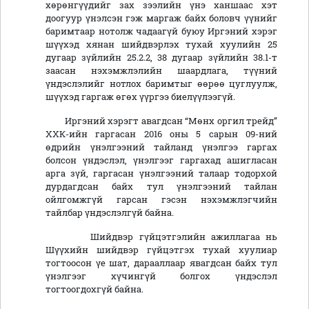
хөрөнгүүдийг зах зээлийн үнэ ханшаас хэт
доогуур үнэлсэн гэж маргаж байх боловч үүнийг
баримтаар нотолж чадаагүй буюу Иргэний хэрэг
шүүхэд хянан шийдвэрлэх тухай хуулийн 25
дугаар зүйлийн 25.2.2, 38 дугаар зүйлийн 38.1-т
заасан нэхэмжлэлийн шаардлага, түүний
үндэслэлийг нотлох баримтыг өөрөө цуглуулж,
шүүхэд гаргаж өгөх үүргээ биелүүлээгүй.
Иргэний хэрэгт авагдсан “Мөнх оргил трейд”
ХХК-ийн гаргасан 2016 оны 5 сарын 09-ний
өдрийн үнэлгээний тайланд үнэлгээ гаргах
болсон үндэслэл, үнэлгээг гаргахад ашигласан
арга зүй, гаргасан үнэлгээний талаар тодорхой
дурдагдсан байх тул үнэлгээний тайлан
ойлгомжгүй гарсан гэсэн нэхэмжлэгчийн
тайлбар үндэслэлгүй байна.
Шийдвэр гүйцэтгэлийн ажиллагаа нь
Шүүхийн шийдвэр гүйцэтгэх тухай хуулиар
тогтоосон үе шат, дарааллаар явагдсан байх тул
үнэлгээг хүчингүй болгох үндэслэл
тогтоогдохгүй байна.