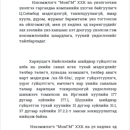
Нэхэмжлэгч “МонГМ” ХХК нь үнэлгээчин
үнэлгээ гаргахдаа компанийн үүсгэн байгуулагч
Ц.Соёмбод мэдэгдээгүй, танилцуулаагүй, ямар
хууль, дүрэм, журмыг баримталж үнэ тогтоосон
нь ойлгомжгүй, мөн үл хөдлөх эд хөрөнгүүдийг
зах зээлийн үнэ ханшаас хэт доогуур үнэлсэн гэж
нэхэмжлэлийн шаардлага, түүний үндэслэлийг
тайлбарладаг.
Хариуцагч Нийслэлийн шийдвэр гүйцэтгэх
алба нь үнийн санал өгөх тухай мэдэгдлийг
төлбөр төлөгч, хувьцаа эзэмшигч, төлбөр авагч
нарт мэдэгдэж /хх-58-63х/, үүрэг гүйцэтгүүлэгч,
үүрэг гүйцэтгэгч, өмчлөгч нар үнийн саналын
талаар харилцан тохиролцоогүй үндэслэлээр
шинжээч томилсон нь Иргэний хуулийн 177
дугаар зүйлийн 177.1, Шүүхийн шийдвэр
гүйцэтгэх тухай хуулийн 31 дүгээр зүйлийн 31.1,
37 дугаар зүйлийн 37.2.2-т заасан зохицуулалтад
нийцэж байна.
Нэхэмжлэгч “МонГМ” ХХК нь үл хөдлөх эд