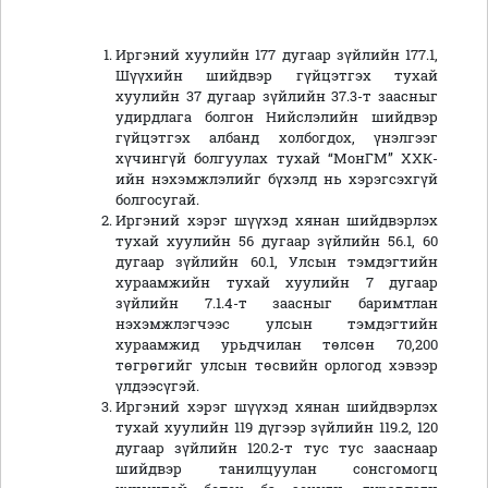
Иргэний хуулийн 177 дугаар зүйлийн 177.1,
Шүүхийн шийдвэр гүйцэтгэх тухай
хуулийн 37 дугаар зүйлийн 37.3-т заасныг
удирдлага болгон Нийслэлийн шийдвэр
гүйцэтгэх албанд холбогдох, үнэлгээг
хүчингүй болгуулах тухай “МонГМ” ХХК-
ийн нэхэмжлэлийг бүхэлд нь хэрэгсэхгүй
болгосугай.
Иргэний хэрэг шүүхэд хянан шийдвэрлэх
тухай хуулийн 56 дугаар зүйлийн 56.1, 60
дугаар зүйлийн 60.1, Улсын тэмдэгтийн
хураамжийн тухай хуулийн 7 дугаар
зүйлийн 7.1.4-т заасныг баримтлан
нэхэмжлэгчээс улсын тэмдэгтийн
хураамжид урьдчилан төлсөн 70,200
төгрөгийг улсын төсвийн орлогод хэвээр
үлдээсүгэй.
Иргэний хэрэг шүүхэд хянан шийдвэрлэх
тухай хуулийн 119 дүгээр зүйлийн 119.2, 120
дугаар зүйлийн 120.2-т тус тус зааснаар
шийдвэр танилцуулан сонсгомогц