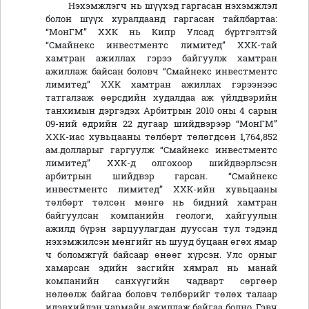
Нэхэмжлэгч нь шүүхэд гаргасан нэхэмжлэл
болон шүүх хуралдаанд гаргасан тайлбартаа:
“МонГМ” ХХК нь Кипр Улсад бүртгэлтэй
“Смайнекс инвестментс лимитед” ХХК-тай
хамтран ажиллах гэрээ байгуулж хамтран
ажиллаж байсан боловч “Смайнекс инвестментс
лимитед” ХХК хамтран ажиллах гэрээнээс
татгалзаж өөрсдийн худалдаа аж үйлдвэрийн
танхимын дэргэдэх Арбитрын 2010 оны 4 сарын
09-ний өдрийн 22 дугаар шийдвэрээр “МонГМ”
ХХК-иас хувьцааны төлбөрт төлөгдсөн 1,764,852
ам.долларыг гаргуулж “Смайнекс инвестментс
лимитед” ХХК-д олгохоор шийдвэрлэсэн
арбитрын шийдвэр гарсан. “Смайнекс
инвестментс лимитед” ХХК-ийн хувьцааны
төлбөрт төлсөн мөнгө нь бидний хамтран
байгуулсан компанийн геологи, хайгуулын
ажилд бүрэн зарцуулагдан дууссан тул тэдэнд
нэхэмжилсэн мөнгийг нь шууд буцаан өгөх ямар
ч боломжгүй байсаар өнөөг хүрсэн. Улс орныг
хамарсан эдийн засгийн хямрал нь манай
компанийн санхүүгийн чадварт сөргөөр
нөлөөлж байгаа боловч төлбөрийг төлөх талаар
идэвхийлэн чармайн ажиллаж байгаа болно. Гэвч