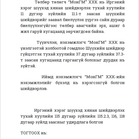
Төлбөр төлөгч “МонГМ” ХХК нь Иргэний
хэрэг шүүхэд хянан шийдвэрлэх тухай хуулийн
11 дүгээр зүйлийн 11.1-т заасан шүүхийн
шийдвэрийг заавал биелүүлэх үүргээ сайн дураар
биелүүлээгүйгээс төлбөр авагчийн эрх, ашиг 6
жил гаруй хугацаанд зөрчигдсөн байна.
Түүнчлэн, нэхэмжлэгч “МонГМ” ХХК нь
үнэлгээтэй холбоотой гомдлоо Шүүхийн шийдвэр
гүйцэтгэх тухай хуулийн 37 дугаар зүйлийн 37.3-
т заасан хугацаанд гаргаагүй болохыг дурдах нь
зүйтэй.
Иймд нэхэмжлэгч “МонГМ” ХХК-ийн
нэхэмжлэлийг бүхэлд нь хэрэгсэхгүй болгон
шийдвэрлэв.
Иргэний хэрэг шүүхэд хянан шийдвэрлэх
тухай хуулийн 115 дугаар зүйлийн 115.2.3, 116, 118
дугаар зүйлд заасныг удирдлага болгон
ТОГТООХ нь: