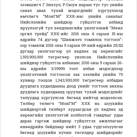
эзэмшигч Г.Энхзул, Р.Оюун нараас тус тус үнийн
санал авах тухай мэдэгдлийг хүргүүлэхэд
өмчлөгч “МонГМ” ХХК-иас үнийн саналыг
Нийслэлийн шийдвэр гүйцэтгэх албанд
ирүүлээгүй тул хөндлөнгийн үнэлгээний “Мөнх
оргил трейд” ХХК-ийг 2016 оны 4 сарын 15-ны
өдрийн 74 дүгээр “Шинжээч томилох тогтоол”-
оор томилж 2016 оны 5 сарын 09-ний өдрийн 25/Ш
дугаар үнэлгээгээр үл хөдлөх эд хөрөнгийг
1,919,900,000 төгрөгөөр үнэлсэн. Нийслэлийн
шийдвэр гүйцэтгэх албанаас 2016 оны 5 сарын 26-
ны өдрийн 3/19999 тоот албан мэдэгдлээр
үнэлгээчний тогтоосон зах зээлийн үнийн 70
хувиар тооцон 1,343,930,000 төгрөгөөр албадан
дуудлага худалдааны доод үнийг тогтоон анхны
дуудлага худалдаанд оруулах тухай мэдэгдлийг
талуудад хүргүүлсэн бөгөөд нийтэд мэдээлсэн.
Төлбөр төлөгч “МонГМ” ХХК нь шүүхийн
шийдвэртэй төлбөрт хураагдсан үл хөдлөх эд
хөрөнгийн үнэлгээтэй холбоотой гомдлыг удаа
дараа гаргаж шийдвэр гүйцэтгэх ажиллагааг
өнөөдрийн байдлаар нийт 3 удаа түдгэлзүүлсэн
бөгөөд шүүхийн хүчин төгөлдөр шийдвэрийг