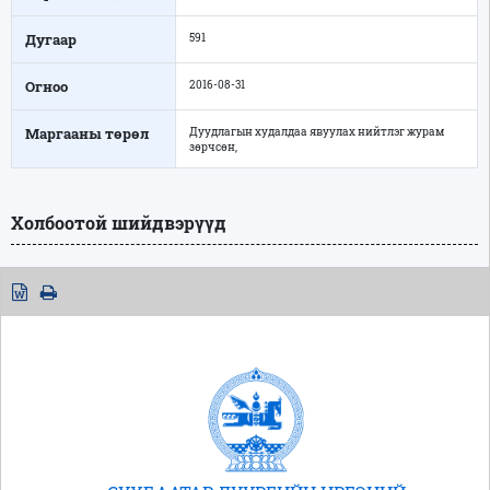
Дугаар
591
Огноо
2016-08-31
Маргааны төрөл
Дуудлагын худалдаа явуулах нийтлэг журам
зөрчсөн,
Холбоотой шийдвэрүүд