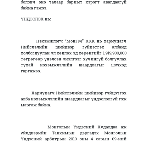
боловч энэ талаар баримт хэрэгт авагдаагүй
байна гэжээ.
ҮНДЭСЛЭХ нь:
Нэхэмжлэгч “МонГМ” ХХК нь хариуцагч
Нийслэлийн шийдвэр гүйцэтгэх албанд
холбогдуулан үл хөдлөх эд хөрөнгийг 1,919,900,000
төгрөгөөр үнэлсэн үнэлгээг хүчингүй болгуулах
тухай нэхэмжлэлийн шаардлагыг шүүхэд
гаргажээ.
Хариуцагч Нийслэлийн шийдвэр гүйцэтгэх
алба нэхэмжлэлийн шаардлагыг үндэслэлгүй гэж
маргаж байна.
Монголын Үндэсний Худалдаа аж
үйлдвэрийн Танхимын дэргэдэх Монголын
Үндэсний арбитрын 2010 оны 4 сарын 09-ний