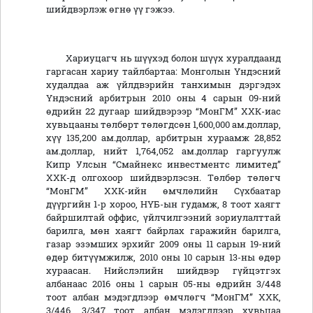
шийдвэрлэж өгнө үү гэжээ.
Хариуцагч нь шүүхэд болон шүүх хуралдаанд
гаргасан хариу тайлбартаа: Монголын Үндэсний
худалдаа аж үйлдвэрийн танхимын дэргэдэх
Үндэсний арбитрын 2010 оны 4 сарын 09-ний
өдрийн 22 дугаар шийдвэрээр “МонГМ” ХХК-иас
хувьцааны төлбөрт төлөгдсөн 1,600,000 ам.доллар,
хүү 135,200 ам.доллар, арбитрын хураамж 28,852
ам.доллар, нийт 1,764,052 ам.доллар гаргуулж
Кипр Улсын “Смайнекс инвестментс лимитед”
ХХК-д олгохоор шийдвэрлэсэн. Төлбөр төлөгч
“МонГМ” ХХК-ийн өмчлөлийн Сүхбаатар
дүүргийн 1-р хороо, НҮБ-ын гудамж, 8 тоот хаягт
байршилтай оффис, үйлчилгээний зориулалттай
барилга, мөн хаягт байрлах гаражийн барилга,
газар эзэмших эрхийг 2009 оны 11 сарын 19-ний
өдөр битүүмжилж, 2010 оны 10 сарын 13-ны өдөр
хураасан. Нийслэлийн шийдвэр гүйцэтгэх
албанаас 2016 оны 1 сарын 05-ны өдрийн 3/448
тоот албан мэдэгдлээр өмчлөгч “МонГМ” ХХК,
3/446, 3/347 тоот албан мэдэгдлээр хувьцаа