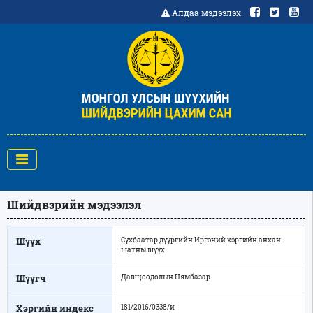
Алдаа мэдээлэх
Шийдвэрийн мэдээлэл
Шүүх
Сүхбаатар дүүргийн Иргэний хэргийн анхан
шатны шүүх
Шүүгч
Дашцоодолын Нямбазар
Хэргийн индекс
181/2016/0338/и