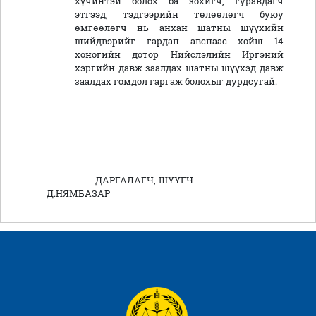
хүчинтэй болох ба зохигч, гуравдагч
этгээд, тэдгээрийн төлөөлөгч буюу
өмгөөлөгч нь анхан шатны шүүхийн
шийдвэрийг гардан авснаас хойш 14
хоногийн дотор Нийслэлийн Иргэний
хэргийн давж заалдах шатны шүүхэд давж
заалдах гомдол гаргаж болохыг дурдсугай.
ДАРГАЛАГЧ, ШҮҮГЧ
Д.НЯМБАЗАР