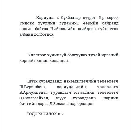
Хариуцагч: Сүхбаатар дүүрэг, 5-р хороо,
Үндсэн хуулийн гудамж-3, өөрийн байранд
оршин байгаа Нийслэлийн шийдвэр гүйцэтгэх
албанд холбогдох,
Үнэлгээг хүчингүй болгуулах тухай иргэний
хэргийг хянан хэлэлцэв.
Шүүх хуралдаанд: нэхэмжлэгчийн төлөөлөгч
Ш.Бүрэнбаяр, хариуцагчийн төлөөлөгч
Б.Ариунцэцэг, гуравдагч этгээдийн төлөөлөгч
Э.Билэгсайхан, шүүх хуралдааны нарийн
бичгийн дарга Д.Золзаяа нар оролцов.
ТОДОРХОЙЛОХ нь: