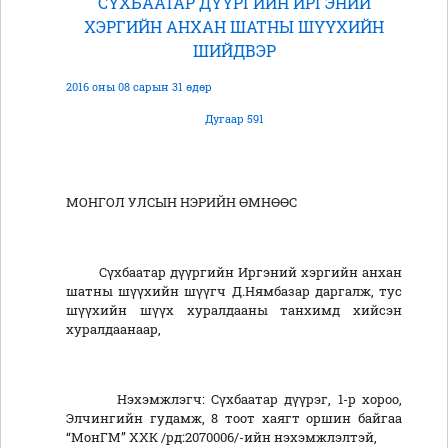
СҮХБААТАР ДҮҮРГИЙН ИРГЭНИЙ
ХЭРГИЙН АНХАН ШАТНЫ ШҮҮХИЙН
ШИЙДВЭР
2016 оны 08 сарын 31 өдөр
Дугаар 591
МОНГОЛ УЛСЫН НЭРИЙН ӨМНӨӨС
Сүхбаатар дүүргийн Иргэний хэргийн анхан
шатны шүүхийн шүүгч Д.Нямбазар даргалж, тус
шүүхийн шүүх хуралдааны танхимд хийсэн
хуралдаанаар,
Нэхэмжлэгч: Сүхбаатар дүүрэг, 1-р хороо,
Элчингийн гудамж, 8 тоот хаягт оршин байгаа
“МонГМ” ХХК /рд:2070006/-ийн нэхэмжлэлтэй,