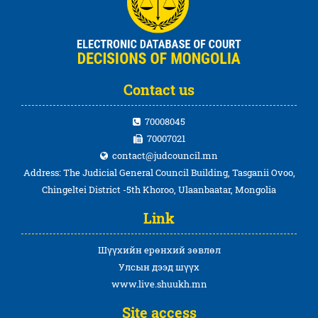
Contact us
70008045
70007021
contact@judcouncil.mn
Address: The Judicial General Council Building, Tasganii Ovoo,
Chingeltei District -5th Khoroo, Ulaanbaatar, Mongolia
Link
Шүүхийн ерөнхий зөвлөл
Улсын дээд шүүх
www.live.shuukh.mn
Site access