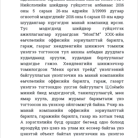
Нийслэлийн шийдвэр гүйцэтгэх албанаас 2016
оны 5 сарын 26-ны өдрийн 3/19999 дугаар
огноотой мэдэгдлийг 2016 оны 6 сарын 03-ны өдөр
шуудангаар хүргэгдэн манай компанид ирсэн.
Тус мэдэгдэлд шийдвэр гүйцэтгэх
ажиллагаагаар хураагдсан “МонГМ” ХХК-ийн
өмчлөлийн оффисийн зориулалттай барилга,
гараж, газрыг хөндлөнгийн шинжээч томилж
үнэлгээ тогтоосон тул анхны албадан дуудлага
худалдаанд оруулж, худалдан борлуулахыг
мэдэгдье гэжээ. Хөндлөнгийн шинжээчээр
томилогдсон “Мөнх оргил трейд” үнэлгээний
байгууллагын үнэлгээчин нь манай компанийн
өмчлөлийн оффисийн барилга, гараж, газарт
үнэлгээ тогтоохдоо үүсгэн байгуулагч Ц.Соёмбо
миний биед мэдэгдээгүй, танилцуулаагүй, мөн
ямар хууль, дүрэм журмыг баримталж үнэ
тогтоосон нь үнэхээр ойлгомжгүй байна. Учир нь
манай компанийн оффисийн зориулалттай
барилга, гаражийн барилга, газар нь хотын төвд
А зэрэглэлийн бүсд оршдог бөгөөд одоо болоод
ирээдүйд үнэ цэнэ нь улам их өссөөр байгаа үнэ
цэнэтэй объект байтал үнэлгээчин нь үнэлгээ