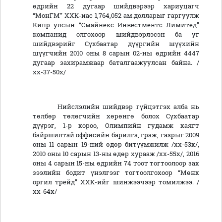
өдрийн 22 дугаар шийдвэрээр хариуцагч
“МонГМ” ХХК-иас 1,764,052 ам.долларыг гаргуулж
Кипр улсын “Смайнекс Инвестментс Лимитед”
компанид олгохоор шийдвэрлэсэн ба уг
шийдвэрийг Сүхбаатар дүүргийн шүүхийн
шүүгчийн 2010 оны 8 сарын 02-ны өдрийн 4447
дугаар захирамжаар баталгаажуулсан байна. /
хх-37-50х/
Нийслэлийн шийдвэр гүйцэтгэх алба нь
төлбөр төлөгчийн хөрөнгө болох Сүхбаатар
дүүрэг, 1-р хороо, Олимпийн гудамж хаягт
байршилтай оффисийн барилга, граж, газрыг 2009
оны 11 сарын 19-ний өдөр битүүмжилж /хх-53х/,
2010 оны 10 сарын 13-ны өдөр хурааж /хх-55х/, 2016
оны 4 сарын 15-ны өдрийн 74 тоот тогтоолоор зах
зээлийн бодит үнэлгээг тогтоолгохоор “Мөнх
оргил трейд” ХХК-ийг шинжээчээр томилжээ. /
хх-64х/