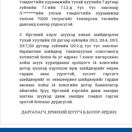
тэмдэгтийн хураамжийн тухай хуулийн 7 дугаар
зүйлийн 7.1-ийн 7.1.2-д тус тус зааснаар
Л.*******ийн улсын тэмдэгтийн хураамжид
төлсөн 70200 төгрөгийг төвлөрсөн төсвийн
дансанд хэвээр үлдээсүгэй.
3. Иргэний хэрэг шүүхэд хянан шийдвэрлэх
тухай хуулийн 119 дүгээр зүйлийн 119.2, 119.4, 119.5,
119.7,120 дугаар зүйлийн 120.2-д тус тус заасныг
баримтлан шийдвэр танилцуулан сонсгомогц
хүчинтэй болох ба уг өдрөөс 7 хоног өнгөрснөөс
хойш шүүх хуралдааны оролцогч 14 хоногийн
дотор шүүхэд хүрэлцэн ирж шийдвэрийг өөрөө
гардан авах үүрэгтэй, хүсэлт гаргагч
шийдвэрийг эс зөвшөөрвөл шийдвэрийг гардан
авснаас хойш 14 хоногийн дотор Баянхонгор
аймгийн Эрүү, Иргэний хэргийн давж заалдах
шатны шүүхэд давж заалдах гомдол гаргах
эрхтэй болохыг дурдсугай.
ДАРГАЛАГЧ, ЕРӨНХИЙ ШҮҮГЧ Б.БОЛОР-ЭРДЭНЭ