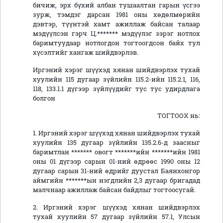
бичиж, эрх бүхий албан тушаалтан гарын үсгээ
зурж, тэмдэг дарсан 1981 оны хөдөлмөрийн
дэвтэр, түүнтэй хамт ажиллаж байсан талаар
мэдүүлсэн гэрч Ц.******* мэдүүлэг зэрэг нотлох
баримтуудаар нотлогдон тогтоогдсон байх тул
хүсэлтийг хангаж шийдвэрлэв.
Иргэний хэрэг шүүхэд хянан шийдвэрлэх тухай
хуулийн 115 дугаар зүйлийн 115.2-ийн 115.2.1, 116,
118, 133.1.1 дүгээр зүйлүүдийг тус тус удирдлага
болгон
ТОГТООХ нь:
1. Иргэний хэрэг шүүхэд хянан шийдвэрлэх тухай
хуулийн 135 дугаар зүйлийн 135.2.6-д заасныг
баримтлан ******* овогт *******ийн *******ийн 1981
оны 01 дүгээр сарын 01-ний өдрөөс 1990 оны 12
дугаар сарын 31-ний өдрийг дуустал Баянхонгор
аймгийн *******ын нэгдлийн 2,3 дугаар бригадад
малчнаар ажиллаж байсан байдлыг тогтоосугай.
2. Иргэний хэрэг шүүхэд хянан шийдвэрлэх
тухай хуулийн 57 дугаар зүйлийн 57.1, Улсын