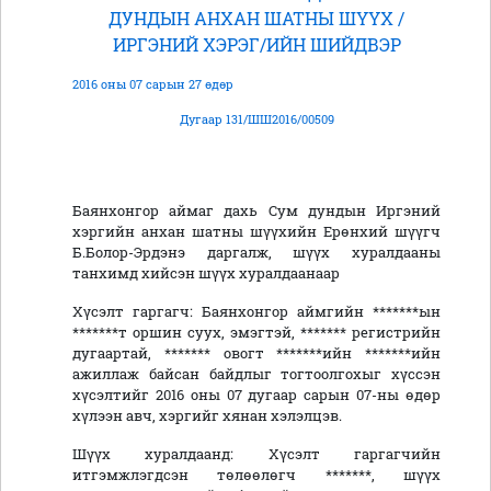
ДУНДЫН АНХАН ШАТНЫ ШҮҮХ /
ИРГЭНИЙ ХЭРЭГ/ИЙН ШИЙДВЭР
2016 оны 07 сарын 27 өдөр
Дугаар 131/ШШ2016/00509
Баянхонгор аймаг дахь Сум дундын Иргэний
хэргийн анхан шатны шүүхийн Ерөнхий шүүгч
Б.Болор-Эрдэнэ даргалж, шүүх хуралдааны
танхимд хийсэн шүүх хуралдаанаар
Хүсэлт гаргагч: Баянхонгор аймгийн *******ын
*******т оршин суух, эмэгтэй, ******* регистрийн
дугаартай, ******* овогт *******ийн *******ийн
ажиллаж байсан байдлыг тогтоолгохыг хүссэн
хүсэлтийг 2016 оны 07 дугаар сарын 07-ны өдөр
хүлээн авч, хэргийг хянан хэлэлцэв.
Шүүх хуралдаанд: Хүсэлт гаргагчийн
итгэмжлэгдсэн төлөөлөгч *******, шүүх