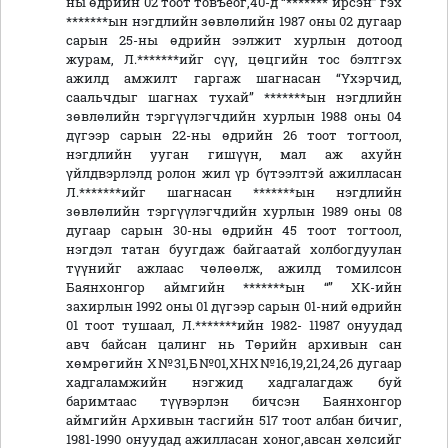
ны өдрийн 02 тоот товъёог,40-д “******* ирсэн” гэх
*******ын нэгдлийн зөвлөлийн 1987 оны 02 дугаар
сарын 25-ны өдрийн ээлжит хурлын дотоод
журам, Л.*******ийг сүү, цөцгийн тос бэлтгэх
ажилд амжилт гаргаж шагнасан “Үхэрчид,
саальчдыг шагнах тухай” *******ын нэгдлийн
зөвлөлийн тэргүүлэгчдийн хурлын 1988 оны 04
дүгээр сарын 22-ны өдрийн 26 тоот тогтоол,
нэгдлийн ууган гишүүн, мал аж ахуйн
үйлдвэрлэлд ролон жил үр бүтээлтэй ажилласан
Л.*******ийг шагнасан *******ын нэгдлийн
зөвлөлийн тэргүүлэгчдийн хурлын 1989 оны 08
дугаар сарын 30-ны өдрийн 45 тоот тогтоол,
нэгдэл татан буугдаж байгаатай холбогдуулан
түүнийг ажлаас чөлөөлж, ажилд томилсон
Баянхонгор аймгийн *******ын “” ХК-ийн
захирлын 1992 оны 01 дүгээр сарын 01-ний өдрийн
01 тоот тушаал, Л.*******ийн 1982- 11987 онуудад
авч байсан цалинг нь Төрийн архивын сан
хөмрөгийн Х№31,Б№01,ХНХ№16,19,21,24,26 дугаар
хадгаламжийн нэгжид хадгалагдаж буй
баримтаас түүвэрлэн бичсэн Баянхонгор
аймгийн Архивын тасгийн 517 тоот албан бичиг,
1981-1990 онуудад ажилласан хоног,авсан хөлсийг