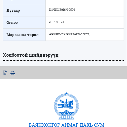
Дугаар
131/ШШ2016/00509
Огноо
2016-07-27
Маргааны төрөл
Ажилласан жил тогтоолгох,
Холбоотой шийдвэрүүд
БАЯНХОНГОР АЙМАГ ДАХЬ СУМ