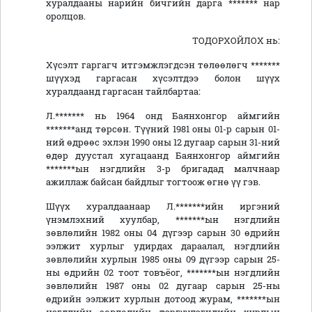
хуралдааны нарийн бичгийн дарга ******* нар
оролцов.
ТОДОРХОЙЛОХ нь:
Хүсэлт гаргагч итгэмжлэгдсэн төлөөлөгч *******
шүүхэд гаргасан хүсэлтдээ болон шүүх
хуралдаанд гаргасан тайлбартаа:
Л.******* нь 1964 онд Баянхонгор аймгийн
*******анд төрсөн. Түүний 1981 оны 01-р сарын 01-
ний өдрөөс эхлэн 1990 оны 12 дугаар сарын 31-ний
өдөр дуустал хугацаанд Баянхонгор аймгийн
*******ын нэгдлийн 3-р бригадад малчнаар
ажиллаж байсан байдлыг тогтоож өгнө үү гэв.
Шүүх хуралдаанаар Л.*******ийн иргэний
үнэмлэхний хуулбар, *******ын нэгдлийн
зөвлөлийн 1982 оны 04 дүгээр сарын 30 өдрийн
ээлжит хурлыг удирдах дараалал, нэгдлийн
зөвлөлийн хурлын 1985 оны 09 дүгээр сарын 25-
ны өдрийн 02 тоот товъёог, *******ын нэгдлийн
зөвлөлийн 1987 оны 02 дугаар сарын 25-ны
өдрийн ээлжит хурлын дотоод журам, *******ын