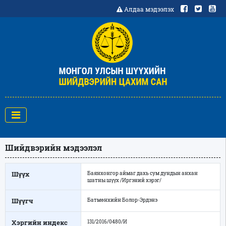
Алдаа мэдээлэх
Шийдвэрийн мэдээлэл
Шүүх
Баянхонгор аймаг дахь сум дундын анхан
шатны шүүх /Иргэний хэрэг/
Шүүгч
Батмөнхийн Болор-Эрдэнэ
Хэргийн индекс
131/2016/0480/И