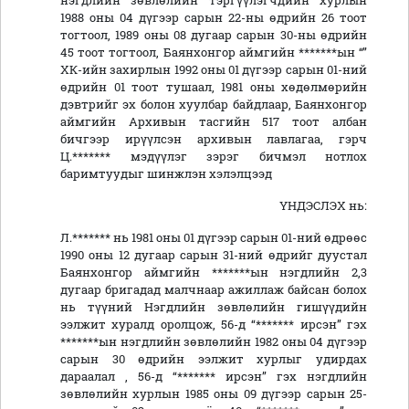
нэгдлийн зөвлөлийн тэргүүлэгчдийн хурлын
1988 оны 04 дүгээр сарын 22-ны өдрийн 26 тоот
тогтоол, 1989 оны 08 дугаар сарын 30-ны өдрийн
45 тоот тогтоол, Баянхонгор аймгийн *******ын “”
ХК-ийн захирлын 1992 оны 01 дүгээр сарын 01-ний
өдрийн 01 тоот тушаал, 1981 оны хөдөлмөрийн
дэвтрийг эх болон хуулбар байдлаар, Баянхонгор
аймгийн Архивын тасгийн 517 тоот албан
бичгээр ирүүлсэн архивын лавлагаа, гэрч
Ц.******* мэдүүлэг зэрэг бичмэл нотлох
баримтуудыг шинжлэн хэлэлцээд
ҮНДЭСЛЭХ нь:
Л.******* нь 1981 оны 01 дүгээр сарын 01-ний өдрөөс
1990 оны 12 дугаар сарын 31-ний өдрийг дуустал
Баянхонгор аймгийн *******ын нэгдлийн 2,3
дугаар бригадад малчнаар ажиллаж байсан болох
нь түүний Нэгдлийн зөвлөлийн гишүүдийн
ээлжит хуралд оролцож, 56-д “******* ирсэн” гэх
*******ын нэгдлийн зөвлөлийн 1982 оны 04 дүгээр
сарын 30 өдрийн ээлжит хурлыг удирдах
дараалал , 56-д “******* ирсэн” гэх нэгдлийн
зөвлөлийн хурлын 1985 оны 09 дүгээр сарын 25-