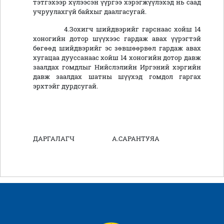
тэтгэхээр хүлээсэн үүргээ хэрэгжүүлэхэд нь саад
учруулахгүй байхыг даалгасугай.
4.Зохигч шийдвэрийг гарснаас хойш 14
хоногийн дотор шүүхээс гардаж авах үүрэгтэй
бөгөөд шийдвэрийг эс зөвшөөрвөл гардаж авах
хугацаа дууссанаас хойш 14 хоногийн дотор давж
заалдах гомдлыг Нийслэлийн Иргэний хэргийн
давж заалдах шатны шүүхэд гомдол гаргах
эрхтэйг дурдсугай.
ДАРГАЛАГЧ А.САРАНТУЯА