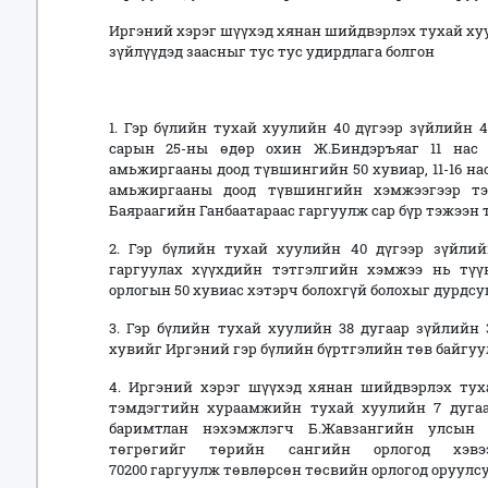
Иргэний хэрэг шүүхэд хянан шийдвэрлэх тухай хуулийн
зүйлүүдэд заасныг тус тус удирдлага болгон
1. Гэр бүлийн тухай хуулийн 40 дүгээр зүйлийн 40.
сарын 25-ны өдөр охин Ж.Биндэръяаг 11 нас 
амьжиргааны доод түвшингийн 50 хувиар, 11-16 нас
амьжиргааны доод түвшингийн хэмжээгээр тэт
Баяраагийн Ганбаатараас гаргуулж сар бүр тэжээн 
2. Гэр бүлийн тухай хуулийн 40 дүгээр зүйлий
гаргуулах хүүхдийн тэтгэлгийн хэмжээ нь түү
орлогын 50 хувиас хэтэрч болохгүй болохыг дурдсу
3. Гэр бүлийн тухай хуулийн 38 дугаар зүйлийн
хувийг Иргэний гэр бүлийн бүртгэлийн төв байгуу
4. Иргэний хэрэг шүүхэд хянан шийдвэрлэх туха
тэмдэгтийн хураамжийн тухай хуулийн 7 дугаар 
баримтлан нэхэмжлэгч Б.Жавзангийн улсын 
төгрөгийг төрийн сангийн орлогод хэвээ
70200 гаргуулж төвлөрсөн төсвийн орлогод оруулсу