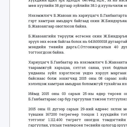
хүүхдийн адил эрх эдэлдэг бөгөөд эцэг, эх нь нас
мөн хуулийн 38 дугаар зүйлийн 38.1-д хуульчилж ө
Нэхэмжлэгч Б.Жавзан нь хариуцагч Б.Ганбаатартай 
гэрт хамтран амьдарч байгаад охин Ж.Биндэръяаг
Б.Жавзангаар овоглосон байна.
Б.Жавзангийн төрүүлж өсгөсөн охин Ж.Биндэръяа
эрүүл энх өсөж байгаа болох нь 6416000018 дугаарт
мэндийн төвийн дарга.С.Отгонжаргалын 40 ду
тогтоогдсон байна.
Хариуцагч Б.Ганбаатар нь нэхэмжлэгч Б.Жавзанта
таарамжгүй харьцаа, сэтгэл санаа, үзэл бодлы
ундааны зүйл хэрэглэсэн үедээ хэрүүл маргаа
байснаас болж зохигчид 2015 оны 08 сараас хой
хэлэлцэж хамтран амьдрах боломжгүй тухайгаа нэ
Иймд 2015 оны 03 сарын 25-ны өдөр төрсөн о
Б.Ганбаатараас сар бүр гаргуулан тэжээн тэтгүүлэ
2015 оны 01 дүгээр сарын 29-ний өдрөөс эхлэн 
түвшин 167200 төгрөгөөр тооцон 1 хүүхдийн тэ
тэтгэлэг 1.112.400 төгрөгт оногдох тэмдэгтий
гаргуулан, улсын төвлөрсөн төсвийн орлогод оруу