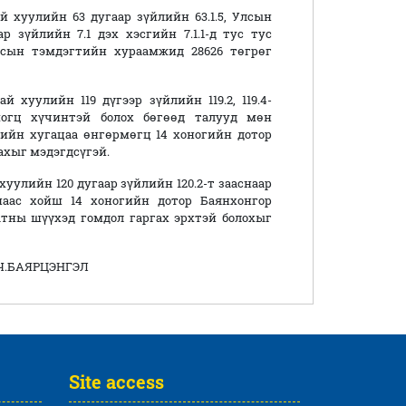
 хуулийн 63 дугаар зүйлийн 63.1.5, Улсын
зүйлийн 7.1 дэх хэсгийн 7.1.1-д тус тус
лсын тэмдэгтийн хураамжид 28626 төгрөг
 хуулийн 119 дүгээр зүйлийн 119.2, 119.4-
могц хүчинтэй болох бөгөөд талууд мөн
огийн хугацаа өнгөрмөгц 14 хоногийн дотор
ахыг мэдэгдсүгэй.
уулийн 120 дугаар зүйлийн 120.2-т зааснаар
наас хойш 14 хоногийн дотор Баянхонгор
тны шүүхэд гомдол гаргах эрхтэй болохыг
Ч.БАЯРЦЭНГЭЛ
Site access