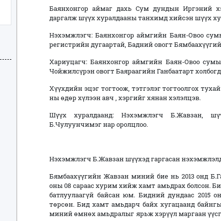
Баянхонгор аймаг дахь Сум дундын Иргэний х
даргалж шүүх хуралдааны танхимд хийсэн шүүх х
Нэхэмжлэгч: Баянхонгор аймгийн Баян-Овоо сумын
регистрийн дугаартай, Бадний овогт Бямбаахүүги
Хариуцагч: Баянхонгор аймгийн Баян-Овоо сумын 
Чойжилсүрэн овогт Баяраагийн Ганбаатарт холбог
Хүүхдийн эцэг тогтоож, тэтгэлэг тогтоолгох тухай
ны өдөр хүлээн авч , хэргийг хянан хэлэлцэв.
Шүүх хуралдаанд: Нэхэмжлэгч Б.Жавзан, ш
Б.Чулуунчимэг нар оролцлоо.
Нэхэмжлэгч Б.Жавзан шүүхэд гаргасан нэхэмжлэлд
Бямбаахүүгийн Жавзан миний бие нь 2013 онд Б.Г
оны 08 сараас хурим хийж хамт амьдрах болсон. Б
батлуулаагүй байсан юм. Бидний дундаас 2015 о
төрсөн. Бид хамт амьдарч байх хугацаанд байнгы
миний өмнөх амьдралыг ярьж хэрүүл маргаан үүсгэж