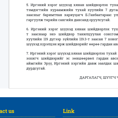
5. Иргэний хэрэг шүүхэд хянан шийдвэрлэх тухай
тэмдэгтийн хураамжийн тухай хуулийн 7 дугаар 
заасныг баримтлан хариуцагч Б.Ганбаатараас у
гаргуулж төрийн сангийн дансанд оруулсугай.
6. Иргэний хэрэг шүүхэд хянан шийдвэрлэх тухай
т зааснаар энэ шийдвэр танилцуулан сонсго
хуулийн 119 дүгээр зүйлийн 119.3-т заасан 7 хон
шүүхэд хүрэлцэн ирж шийдвэрийг өөрөө гардан ав
7. Иргэний хэрэг шүүхэд хянан шийдвэрлэх тухай х
зохигч шийдвэрийг эс зөвшөөрвөл гардан авс
аймгийн Эрүү, Иргэний хэргийн давж заалдах ша
дурдсугай.
ДАРГАЛАГЧ, ШҮҮГЧ 
act us
Link