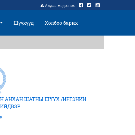
Алдаа мэдээлэх
Шүүхүүд
Холбоо барих
Н АНХАН ШАТНЫ ШҮҮХ /ИРГЭНИЙ
ШИЙДВЭР
9