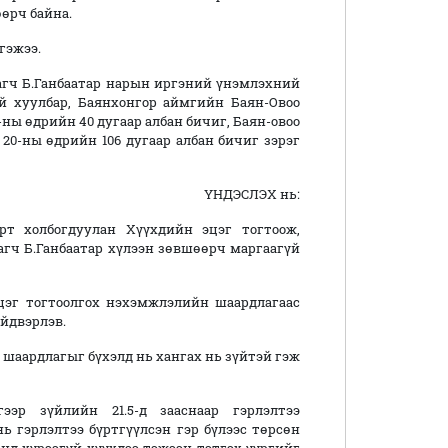
өрч байна.
гэжээ.
агч Б.Ганбаатар нарын иргэний үнэмлэхний
й хуулбар, Баянхонгор аймгийн Баян-Овоо
ны өдрийн 40 дугаар албан бичиг, Баян-овоо
 20-ны өдрийн 106 дугаар албан бичиг зэрэг
ҮНДЭСЛЭХ нь:
рт холбогдуулан Хүүхдийн эцэг тогтоож,
агч Б.Ганбаатар хүлээн зөвшөөрч маргаагүй
цэг тогтоолгох нэхэмжлэлийн шаардлагаас
йдвэрлэв.
шаардлагыг бүхэлд нь хангах нь зүйтэй гэж
эр зүйлийн 21.5-д зааснаар гэрлэлтээ
ь гэрлэлтээ бүртгүүлсэн гэр бүлээс төрсөн