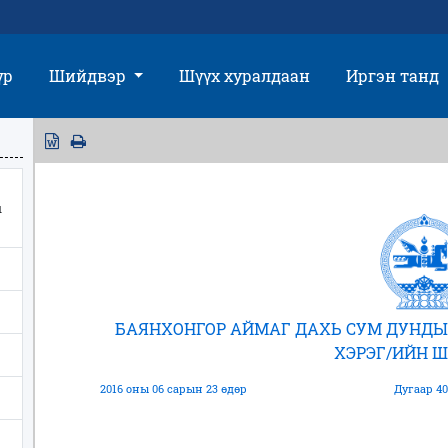
үр
Шийдвэр
Шүүх хуралдаан
Иргэн танд
ы
БАЯНХОНГОР АЙМАГ ДАХЬ СУМ ДУНДЫ
ХЭРЭГ/ИЙН 
2016 оны 06 сарын 23 өдөр
Дугаар 40