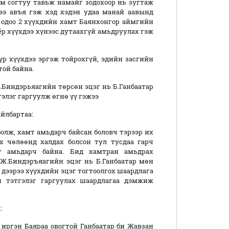
ам согтуу тавьж намайг зодохоор нь зугтаж
дээ авъя гэж хэд хэдэн удаа манай аавынд
и одоо 2 хүүхдийн хамт Баянхонгор аймгийн
ёр хүүхдээ хүнээс дутаахгүй амьдруулах гэж
 үр хүүхдээ эргэж тойрохгүй, эдийн засгийн
той байна.
.Биндэрьяагийн төрсөн эцэг нь Б.Ганбаатар
гэлэг гаргуулж өгнө үү гэжээ
йлбартаа:
болж, хамт амьдарч байсан боловч тэрээр их
х чөлөөнд халдах болсон тул тусдаа гарч
т амьдарч байна. Бид хамтран амьдрах
н Ж.Биндэръяагийн эцэг нь Б.Ганбаатар мөн
 дээрээ хүүхдийн эцэг тогтоолгох шаардлага
йн тэтгэлэг гаргуулах шаардлагаа дэмжиж
:
иргэн Баяраа овогтой Ганбаатар би Жавзан