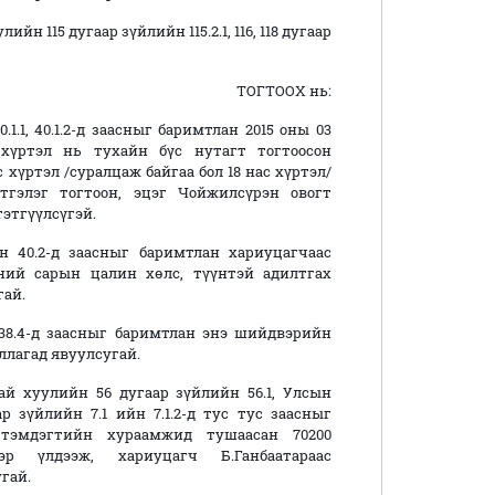
 115 дугаар зүйлийн 115.2.1, 116, 118 дугаар
ТОГТООХ нь:
1.1, 40.1.2-д заасныг баримтлан 2015 оны 03
хүртэл нь тухайн бүс нутагт тогтоосон
 хүртэл /суралцаж байгаа бол 18 нас хүртэл/
гэлэг тогтоон, эцэг Чойжилсүрэн овогт
тэтгүүлсүгэй.
н 40.2-д заасныг баримтлан хариуцагчаас
ний сарын цалин хөлс, түүнтэй адилтгах
гай.
 38.4-д заасныг баримтлан энэ шийдвэрийн
ллагад явуулсугай.
й хуулийн 56 дугаар зүйлийн 56.1, Улсын
зүйлийн 7.1 ийн 7.1.2-д тус тус заасныг
тэмдэгтийн хураамжид тушаасан 70200
р үлдээж, хариуцагч Б.Ганбаатараас
гай.