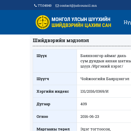
77104949
contact@judcouncil.mn
Нү
Шийдвэрийн мэдээлэл
Шүүх
Баянхонгор аймаг дахь
сум дундын анхан шатн
шүүх /Иргэний хэрэг/
Шүүгч
Чойжоогийн Баярцэнгэл
Хэргийн индекс
131/2016/0369/И
Дугаар
409
Огноо
2016-06-23
Маргааны төрөл
Эцэг тогтоосон,