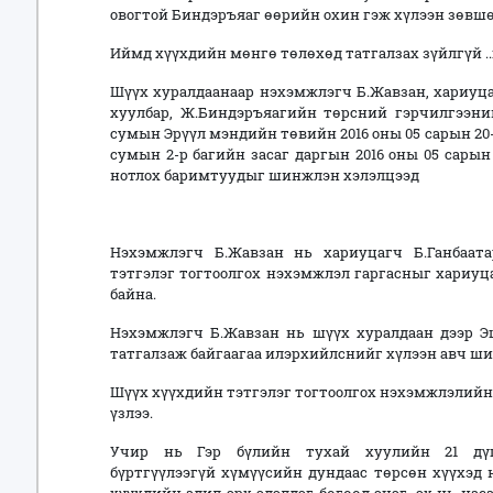
овогтой Биндэръяаг өөрийн охин гэж хүлээн зөвшө
Иймд хүүхдийн мөнгө төлөхөд татгалзах зүйлгүй ..
Шүүх хуралдаанаар нэхэмжлэгч Б.Жавзан, хариуц
хуулбар, Ж.Биндэръяагийн төрсний гэрчилгээни
сумын Эрүүл мэндийн төвийн 2016 оны 05 сарын 20-
сумын 2-р багийн засаг даргын 2016 оны 05 сарын
нотлох баримтуудыг шинжлэн хэлэлцээд
Нэхэмжлэгч Б.Жавзан нь хариуцагч Б.Ганбаата
тэтгэлэг тогтоолгох нэхэмжлэл гаргасныг хариуц
байна.
Нэхэмжлэгч Б.Жавзан нь шүүх хуралдаан дээр Э
татгалзаж байгаагаа илэрхийлснийг хүлээн авч ши
Шүүх хүүхдийн тэтгэлэг тогтоолгох нэхэмжлэлийн 
үзлээ.
Учир нь Гэр бүлийн тухай хуулийн 21 дүгэ
бүртгүүлээгүй хүмүүсийн дундаас төрсөн хүүхэд н