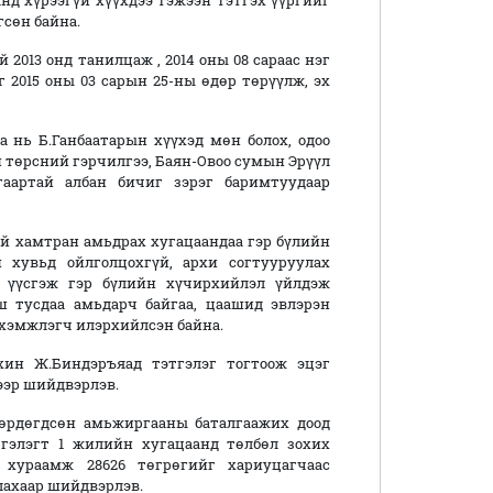
анд хүрээгүй хүүхдээ тэжээн тэтгэх үүргийг
гсөн байна.
2013 онд танилцаж , 2014 оны 08 сараас нэг
 2015 оны 03 сарын 25-ны өдөр төрүүлж, эх
 нь Б.Ганбаатарын хүүхэд мөн болох, одоо
ай төрсний гэрчилгээ, Баян-Овоо сумын Эрүүл
гаартай албан бичиг зэрэг баримтуудаар
й хамтран амьдрах хугацаандаа гэр бүлийн
н хувьд ойлголцохгүй, архи согтууруулах
н үүсгэж гэр бүлийн хүчирхийлэл үйлдэж
ш тусдаа амьдарч байгаа, цаашид эвлэрэн
хэмжлэгч илэрхийлсэн байна.
хин Ж.Биндэръяад тэтгэлэг тогтоож эцэг
хээр шийдвэрлэв.
мөрдөгдсөн амьжиргааны баталгаажих доод
тгэлэгт 1 жилийн хугацаанд төлбөл зохих
н хураамж 28626 төгрөгийг хариуцагчаас
лахаар шийдвэрлэв.