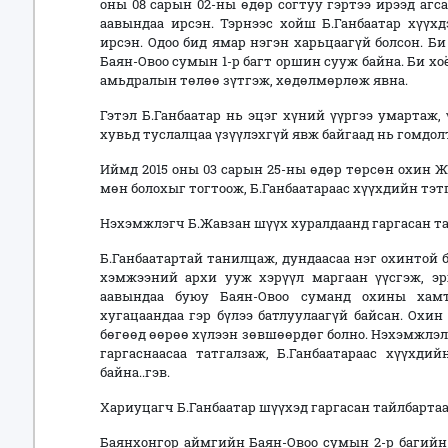
оны 08 сарын 02-ны өдөр согтуу гэртээ ирээд агс
аавындаа ирсэн. Тэрнээс хойш Б.Ганбаатар хүүх
ирсэн. Одоо бид ямар нэгэн харьцаагүй болсон. Б
Баян-Овоо сумын 1-р багт оршин сууж байна. Би хо
амьдралын төлөө зүтгэж, хөдөлмөрлөж явна.
Гэтэл Б.Ганбаатар нь эцэг хүний үүргээ умартаж,
хувьд туслалцаа үзүүлэхгүй явж байгаад нь гомдол
Иймд 2015 оны 03 сарын 25-ны өдөр төрсөн охин Ж
мөн болохыг тогтоож, Б.Ганбаатараас хүүхдийн тэт
Нэхэмжлэгч Б.Жавзан шүүх хуралдаанд гаргасан та
Б.Ганбаатартай танилцаж, дундаасаа нэг охинтой 
хэмжээний архи ууж хэрүүл маргаан үүсгэж, эр
аавындаа буюу Баян-Овоо суманд охины хам
хугацаандаа гэр бүлээ батлуулаагүй байсан. Охи
бөгөөд өөрөө хүлээн зөвшөөрдөг болно. Нэхэмжлэл
гаргаснаасаа татгалзаж, Б.Ганбаатараас хүүхди
байна..гэв.
Хариуцагч Б.Ганбаатар шүүхэд гаргасан тайлбартаа
Баянхонгор аймгийн Баян-Овоо сумын 2-р багийн 