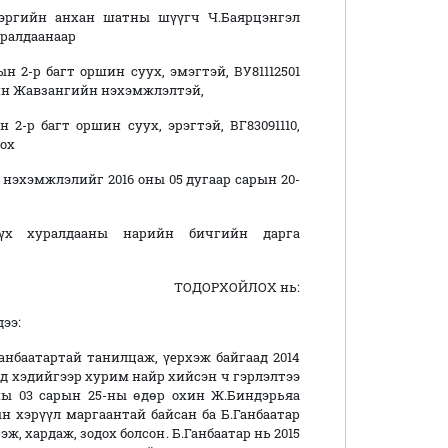
эргийн анхан шатны шүүгч Ч.Баярцэнгэл
уралдаанаар
 2-р багт оршин суух, эмэгтэй, ВУ81112501
йн Жавзангийн нэхэмжлэлтэй,
2-р багт оршин суух, эрэгтэй, ВГ83091110,
дох
 нэхэмжлэлийг 2016 оны 05 дугаар сарын 20-
үүх хуралдааны нарийн бичгийн дарга
ТОДОРХОЙЛОХ нь:
ээ:
анбаатартай танилцаж, үерхэж байгаад 2014
ид хэдийгээр хурим найр хийсэн ч гэрлэлтээ
ны 03 сарын 25-ны өдөр охин Ж.Биндэрьяа
н хэрүүл маргаантай байсан ба Б.Ганбаатар
, хардаж, зодох болсон. Б.Ганбаатар нь 2015