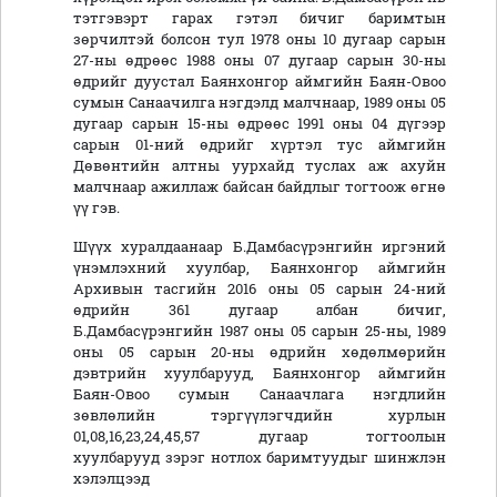
тэтгэвэрт гарах гэтэл бичиг баримтын
зөрчилтэй болсон тул 1978 оны 10 дугаар сарын
27-ны өдрөөс 1988 оны 07 дугаар сарын 30-ны
өдрийг дуустал Баянхонгор аймгийн Баян-Овоо
сумын Санаачилга нэгдэлд малчнаар, 1989 оны 05
дугаар сарын 15-ны өдрөөс 1991 оны 04 дүгээр
сарын 01-ний өдрийг хүртэл тус аймгийн
Дөвөнтийн алтны уурхайд туслах аж ахуйн
малчнаар ажиллаж байсан байдлыг тогтоож өгнө
үү гэв.
Шүүх хуралдаанаар Б.Дамбасүрэнгийн иргэний
үнэмлэхний хуулбар, Баянхонгор аймгийн
Архивын тасгийн 2016 оны 05 сарын 24-ний
өдрийн 361 дугаар албан бичиг,
Б.Дамбасүрэнгийн 1987 оны 05 сарын 25-ны, 1989
оны 05 сарын 20-ны өдрийн хөдөлмөрийн
дэвтрийн хуулбарууд, Баянхонгор аймгийн
Баян-Овоо сумын Санаачлага нэгдлийн
зөвлөлийн тэргүүлэгчдийн хурлын
01,08,16,23,24,45,57 дугаар тогтоолын
хуулбарууд зэрэг нотлох баримтуудыг шинжлэн
хэлэлцээд