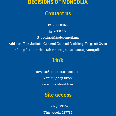
Contact us
70008045
70007021
contact@judcouncil.mn
Address: The Judicial General Council Building, Tasganii Ovoo,
Chingeltei District -5th Khoroo, Ulaanbaatar, Mongolia
Link
Шүүхийн ерөнхий зөвлөл
Улсын дээд шүүх
www.live.shuukh.mn
Site access
Today: 93362
This week: 627735