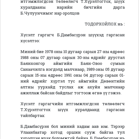
итгэмжлэгдсэн төлөөлөгч Т.Хүрэлтогтох, шүүх
хуралдааны нарийн бичгийн дарга
Б.Чулуунчимэг нар оролцов
ТОДОРХОЙЛОХ нь :
Хүсэлт гаргагч Б.Дамбасүрэн шүүхэд гаргасан
хүсэлтээ:
Миний бие 1978 оны 10 дугаар сарын 27-ны өдрөөс
1988 оны 07 дугаар сарын 30-ны өдрийг дуустал
Баянхонгор аймгийн Баян-Овоо сумын
Санаачилга нэгдэлд малчнаар, 1989 оны 05 дугаар
сарын 15-ны өдрөөс 1991 оны 04 дүгээр сарын 01-
ний өдрийг хүртэл тус аймгийн Дөвөнтийн
алтны уурхайд туслах аж ахуйн малчнаар
ажиллаж байсан байдлыг тогтоож өгнө үү гэжээ.
Хүсэлт гаргагчийн итгэмжлэгдсэн төлөөлөгч
Т.Хүрэлтогтох шүүх хуралдаанд гаргасан
тайлбартаа:
Б.Дамбасүрэн бол миний хадам аав юм. Тэрээр
Улаанбаатар хотод оршин сууж байгаа тул
хүрэлцэн ирэх боломжгүй байна. Б.Дамбасүрэн нь