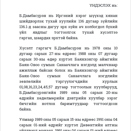
ҮНДЭСЛЭХ нь:
Б.Дамбасүрэн нь Иргэний хэрэг шүүхэд хянан
шийдвэрлэх тухай хуулийн 136 дугаар зүйлийн
136.1-д заасны дагуу эрх зүйн ач холбогдол бүхий
үйл явдлыг тогтоолгох тухай хүсэлтээ
гаргах, шаардах эрхтэй байна.
Хүсэлт гаргагч Б.Дамбасүрэн нь 1978 оны 10
дугаар сарын 27-ны өдрөөс 1988 оны 07 дугаар
сарын 30-ны өдөр хүртэл Баянхонгор аймгийн
Баян-Овоо сумын Санаачлага нэгдэлд малчнаар
ажиллаж байсан болох нь Баянхонгор аймгийн
Баян-Овоо сумын Санаачлага нэгдлийн
зөвлөлийн тэргүүлэгчдийн хурлын
01,08,16,23,24,45,57 дугаар тогтоолын хуулбарууд,
Б.Дамбасүрэнгийн 1989 оны 05 сарын 20-ны
өдрийн хөдөлмөрийн дэвтрийн хуулбар зэрэг
бичгийн нотлох баримтуудаар тогтоогдсон
байна.
Улмаар 1989 оны 05 сарын 15-ны өдрөөс 1991 оны 04
сарын 01-ний өдрийг хүртэл Дөвөнтийн алтны
үйлдвэрт манаач, 1991 оны 04 сарын 01-ний өдрөөс