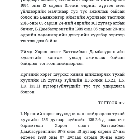
1994 оны 12 сарын 31-ний өдрийг хүртэл мөн
үйлдвэрийн малчнаар тус тус ажиллаж байсан
болох нь Баянхонгор аймгийн Архивын тасгийн
2016 оны 05 сарын 24-ний өдрийн 361 дугаар албан
бичиг, Б.Дамбасүрэнгийн 1989 оны 05 сарын 20-ны
өдрийн хөдөлмөрийн дэвтрийн хуулбар зэргээр
тогтоогдож байна.
Иймд Хорол овогт Батгомбын Дамбасүрэнгийн
хүсэлтийг хангаж, улсад ажиллаж байсан
байдлыг тогтоон шийдвэрлэв.
Иргэний хэрэг шүүхэд хянан шийдвэрлэх тухай
хуулийн 115 дугаар зүйлийн 115.2-ийн 115.2.1, 116,
118, 133.1.1 дүгээрзүйлүүдийг тус тус удирдлага
болгон
ТОГТООХ нь:
1. Иргэний хэрэг шүүхэд хянан шийдвэрлэх тухай
хуулийн 135 дугаар зүйлийн 135.2.6-д заасныг
баримтлан Хорол овогт Батгомбын
Дамбасүрэнгийн 1978 оны 10 дугаар сарын 27-ны
өдрөөс 1988 оны 07 дугаар сарын 30-ны өдөр