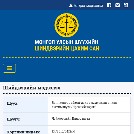
Алдаа мэдээлэх
Шийдвэрийн мэдээлэл
Шүүх
Баянхонгор аймаг дахь сум дундын анхан
шатны шүүх /Иргэний хэрэг/
Шүүгч
Чойжоогийн Баярцэнгэл
Хэргийн индекс
131/2016/0412/И