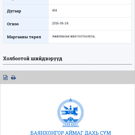
Дугаар
414
Огноо
2016-06-24
Маргааны төрөл
Ажилласан жил тогтоолгох,
Холбоотой шийдвэрүүд
БАЯНХОНГОР АЙМАГ ДАХЬ СУМ