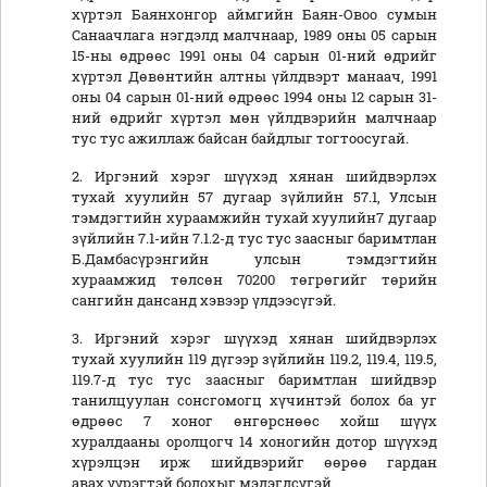
хүртэл Баянхонгор аймгийн Баян-Овоо сумын
Санаачлага нэгдэлд малчнаар, 1989 оны 05 сарын
15-ны өдрөөс 1991 оны 04 сарын 01-ний өдрийг
хүртэл Дөвөнтийн алтны үйлдвэрт манаач, 1991
оны 04 сарын 01-ний өдрөөс 1994 оны 12 сарын 31-
ний өдрийг хүртэл мөн үйлдвэрийн малчнаар
тус тус ажиллаж байсан байдлыг тогтоосугай.
2. Иргэний хэрэг шүүхэд хянан шийдвэрлэх
тухай хуулийн 57 дугаар зүйлийн 57.1, Улсын
тэмдэгтийн хураамжийн тухай хуулийн7 дугаар
зүйлийн 7.1-ийн 7.1.2-д тус тус заасныг баримтлан
Б.Дамбасүрэнгийн улсын тэмдэгтийн
хураамжид төлсөн 70200 төгрөгийг төрийн
сангийн дансанд хэвээр үлдээсүгэй.
3. Иргэний хэрэг шүүхэд хянан шийдвэрлэх
тухай хуулийн 119 дүгээр зүйлийн 119.2, 119.4, 119.5,
119.7-д тус тус заасныг баримтлан шийдвэр
танилцуулан сонсгомогц хүчинтэй болох ба уг
өдрөөс 7 хоног өнгөрснөөс хойш шүүх
хуралдааны оролцогч 14 хоногийн дотор шүүхэд
хүрэлцэн ирж шийдвэрийг өөрөө гардан
авах үүрэгтэй болохыг мэдэгдсүгэй