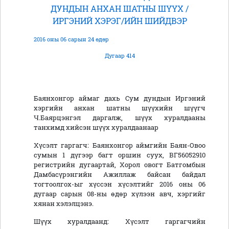
ДУНДЫН АНХАН ШАТНЫ ШҮҮХ /
ИРГЭНИЙ ХЭРЭГ/ИЙН ШИЙДВЭР
2016 оны 06 сарын 24 өдөр
Дугаар 414
Баянхонгор аймаг дахь Сум дундын Иргэний
хэргийн анхан шатны шүүхийн шүүгч
Ч.Баярцэнгэл даргалж, шүүх хуралдааны
танхимд хийсэн шүүх хуралдаанаар
Хүсэлт гаргагч: Баянхонгор аймгийн Баян-Овоо
сумын 1 дүгээр багт оршин суух, ВГ56052910
регистрийн дугаартай, Хорол овогт Батгомбын
Дамбасүрэнгийн Ажиллаж байсан байдал
тогтоолгох-ыг хүссэн хүсэлтийг 2016 оны 06
дугаар сарын 08-ны өдөр хүлээн авч, хэргийг
хянан хэлэлцэнэ.
Шүүх хуралдаанд: Хүсэлт гаргагчийн