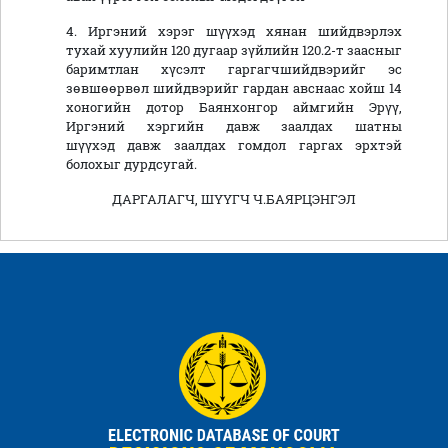
4. Иргэний хэрэг шүүхэд хянан шийдвэрлэх
тухай хуулийн 120 дугаар зүйлийн 120.2-т заасныг
баримтлан хүсэлт гаргагчшийдвэрийг эс
зөвшөөрвөл шийдвэрийг гардан авснаас хойш 14
хоногийн дотор Баянхонгор аймгийн Эрүү,
Иргэний хэргийн давж заалдах шатны
шүүхэд давж заалдах гомдол гаргах эрхтэй
болохыг дурдсугай.
ДАРГАЛАГЧ, ШҮҮГЧ Ч.БАЯРЦЭНГЭЛ