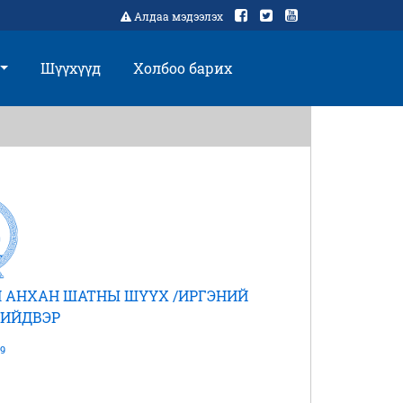
Алдаа мэдээлэх
Шүүхүүд
Холбоо барих
 АНХАН ШАТНЫ ШҮҮХ /ИРГЭНИЙ
ШИЙДВЭР
9