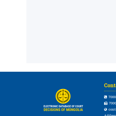
Cont
7000
7000
cont
Address