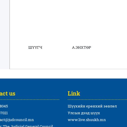
ШҮҮГЧ А.ЭНХТӨР
act us
Link
8045
Шүүхийн ерөнхий зөвлөл
7021
Улсын дээд шүүх
act@judcouncil.mn
www.live.shuukh.mn
: The Judicial General Council