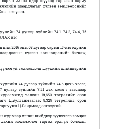
 сарын 22-ны өдөр шүүхэд гаргасан хариу
мжлэлийн шаардлагыг хүлээн зөвшөөрснийг
йна гэж үзэв.
ийн 74 дүгээр зүйлийн 74.1, 74.2, 74.4, 75
ЖЛАХ нь:
гийн 2016 оны 08 дугаар сарын 15-ны өдрийн
шаардлагыг хүлээн зөвшөөрснийг баталж,
елүүлээгүй тохиолдолд шүүхийн шийдвэрийн
уулийн 74 дүгээр зүйлийн 74.5 дахь хэсэг,
угаар зүйлийн 7.1.1 дэх хэсэгт зааснаар
хураамжид төлсөн 18,650 төгрөгийг орон
гч Ц.Булганмаагаас 9,325 төгрөгийг, орон
 гаргуулж Ц.Баярмаад олгосугай.
ын журмаар хянан шийдвэрлүүлэхээр гомдол
 дахин нэхэмжлэл гаргах эрхгүй болохыг