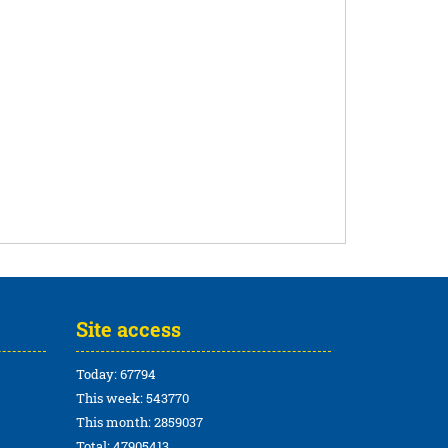
Site access
Today: 67794
This week: 543770
This month: 2859037
Total: 47905413