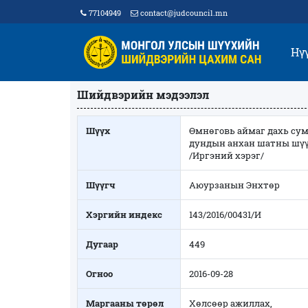
77104949
contact@judcouncil.mn
Нү
Шийдвэрийн мэдээлэл
Шүүх
Өмнөговь аймаг дахь су
дундын анхан шатны шү
/Иргэний хэрэг/
Шүүгч
Аюурзанын Энхтөр
Хэргийн индекс
143/2016/00431/И
Дугаар
449
Огноо
2016-09-28
Маргааны төрөл
Хөлсөөр ажиллах,