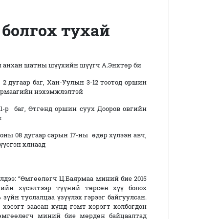
 болгох тухай
н анхан шатны шүүхийн шүүгч А.Энхтөр би
2 дугаар баг, Хан-Уулын 3-12 тоотод оршин
ярмаагийн нэхэмжлэлтэй
1-р баг, Өтгөнд оршин суух Дооров овгийн
х
 оны 08 дугаар сарын 17-ны өдөр хүлээн авч,
 үүсгэн хянаад
дээ: “Өмгөөлөгч Ц.Баярмаа миний бие 2015
гийн хүсэлтээр түүний төрсөн хүү болох
зүйн туслалцаа үзүүлэх гэрээг байгуулсан.
 хэсэгт заасан хүнд гэмт хэрэгт холбогдон
өмгөөлөгч миний бие мөрдөн байцаалтад