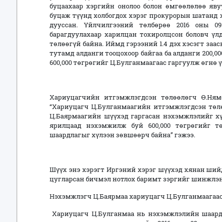
буцаахаар хэргийн онолоо болон өмгөөлөлөө яв
буцаж түүнд холбогдох хэрэг прокурорын шатанд х
дууссан. Үйлчилгээний төлбөрөө 2016 оны 0
барагдуулахаар харилцан тохиролцсон боловч үлд
төлөөгүй байна. Иймд гэрээний 1.4 дэх хэсэгт заа
тутамд алданги тооцохоор байгаа ба алданги 200,00
600,000 төгрөгийг Ц.Булганмаагаас гаргуулж өгнө ү
Хариуцагчийн итгэмжлэгдсэн төлөөлөгч Ө.Нямс
“Хариуцагч Ц.Булганмаагийн итгэмжлэгдсэн төл
Ц.Баярмаагийн шүүхэд гаргасан нэхэмжлэлийг хү
ярилцаад нэхэмжилж буй 600,000 төгрөгийг т
шаардлагыг хүлээн зөвшөөрч байна” гэжээ.
Шүүх энэ хэрэгт Иргэний хэрэг шүүхэд хянан ший
цугларсан бичмэл нотлох баримт зэргийг шинжлэн
Нэхэмжлэгч Ц.Баярмаа хариуцагч Ц.Булганмаагаас 
Хариуцагч Ц.Булганмаа нь нэхэмжлэлийн шаардл