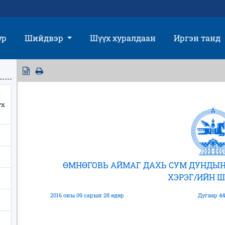
үр
Шийдвэр
Шүүх хуралдаан
Иргэн танд
м
үх
ӨМНӨГОВЬ АЙМАГ ДАХЬ СУМ ДУНДЫН
ХЭРЭГ/ИЙН 
2016 оны 09 сарын 28 өдөр
Дугаар 44