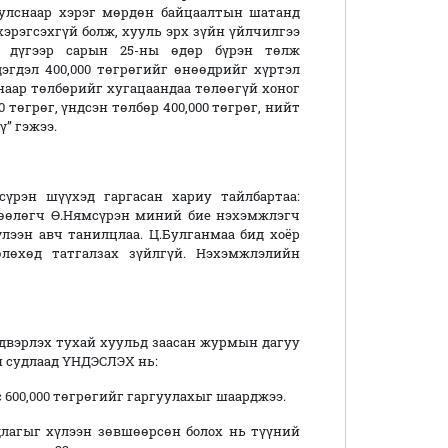
уулснаар хэрэг мөрдөн байцаалтын шатанд
эрэгсэхгүй болж, хууль эрх зүйн үйлчилгээ
9 дүгээр сарын 25-ны өдөр бүрэн төлж
эгдэл 400,000 төгрөгийг өнөөдрийг хүртэл
снаар төлбөрийг хугацаандаа төлөөгүй хоног
0 төгрөг, үндсэн төлбөр 400,000 төгрөг, нийт
ү” гэжээ.
үрэн шүүхэд гаргасан хариу тайлбартаа:
өөлөгч Ө.Нямсүрэн миний бие нэхэмжлэгч
лээн авч танилцлаа. Ц.Булганмаа бид хоёр
өлөхөд татгалзах зүйлгүй. Нэхэмжлэлийн
двэрлэх тухай хуульд заасан журмын дагуу
 судлаад ҮНДЭСЛЭХ нь:
600,000 төгрөгийг гаргуулахыг шаарджээ.
агыг хүлээн зөвшөөрсөн болох нь түүний