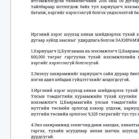
итгэмжлэгдсэн төлөөлөгчийн 2016 оны 09 дүгээр
тайлбараар нотлогдож байх тул хариуцагч нэхэ
баталж, хэргийг хэрэгсэхгүй болгох үндэслэлтэй ба
Иргэний хэрэг шүүхэд хянан шийдвэрлэх тухай хуул
дугаар зүйлд заасныг удирдлага болгон ЗАХИРАМ
1.Хариуцагч Ц.Булганмаа нь нэхэмжлэгч Ц.Баярмаа
600,000 төгрөг гаргуулах тухай нэхэмжлэлийн 
хэргийг хэрэгсэхгүй болгосугай.
2.Энэхүү захирамжийг хариуцагч сайн дураар би
нэгэн адил албадан гүйцэтгэхийг мэдэгдсүгэй.
3.Иргэний хэрэг шүүхэд хянан шийдвэрлэх тухай х
Улсын тэмдэгтийн хураамжийн тухай хуулийн 7 д
нэхэмжлэгч Ц.Баярмаагийн улсын тэмдэгтийн 
нутгийн төсвийн орлогод хэвээр үлдээж, хариуца
нутгийн төсвийн орлогоос 9,325 төгрөгийг тус тус
4.Энэ захирамжид зохигчид давж заалдах, хяналт
гаргах, тухайн асуудлаар анхан шатны шүүхэд
дурдсугай.