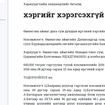
Хариуцагчийн зөвшөөрлийг баталж,
хэргийг хэрэгсэхгүй
Өмнөговь аймаг дахь сум дундын иргэний хэргий
Нэхэмжлэгч: Өмнөговь аймгийн Даланзадгад сум, 
суух Буриадцэдэндамба овгийн Цагаанхүүгийн Ба
Хариуцагч: Өмнөговь аймгийн Мандал-Овоо сум, 
Цэрмаагийн Булганмаа /РД:КД73042923/-д холбогдо
600,000 төгрөг гаргуулах тухай нэхэмжлэлийг 2016
2016 оны 08 дугаар сарын 22-ны өдөр иргэний хэрэг
ТОДОРХОЙЛОХ нь:
Нэхэмжлэгч Ц.Баярмаа шүүхэд гаргасан нэхэмжлэл
оны 09 дүгээр сарын 25-ны өдөр Ц.Булганмаа
А.Батнарын өмгөөлөгчөөр ажиллахаар болж хууль 
А.Батнар нь ЭХТА-ийн 96 дугаар зүйлийн 96.1 дэх
улмаар шүүхийн шатанд шүүх хуралдаан дээр 