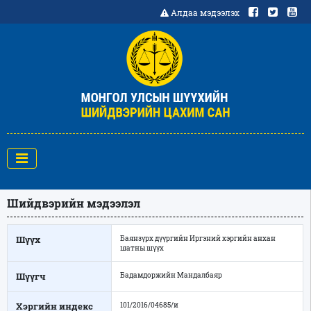
Алдаа мэдээлэх
Шийдвэрийн мэдээлэл
Шүүх
Баянзүрх дүүргийн Иргэний хэргийн анхан
шатны шүүх
Шүүгч
Бадамдоржийн Мандалбаяр
Хэргийн индекс
101/2016/04685/и