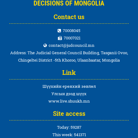
Contact us
70008045
70007021
contact@judcouncil.mn
Address: The Judicial General Council Building, Tasganii Ovoo,
Chingeltei District -5th Khoroo, Ulaanbaatar, Mongolia
Link
Шүүхийн ерөнхий зөвлөл
Улсын дээд шүүх
www.live.shuukh.mn
Site access
Today: 59287
This week: 541371