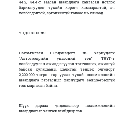
44.2, 44.4-т заасан шаардлага хангасан нотлох
баримтуудыг тухайн хэрэгт хамааралтай, ач
холбогдолтой, эргэлзээгүй талаас нь хянаад
ҮНДЭСЛЭХ нь:
Нэхэмжлэгч С.Эрдэнэцогт нь хариуцагч
“Автотээврийн үндэсний төв” ТӨҮГ-т
холбогдуулан ажилд эгүүлэн тогтоолгох, ажилгүй
байсан хугацааны цалитай тэнцэх олговорт
2,200,000 төгрөг гаргуулах тухай нэхэмжлэлийн
шаардлага гаргасныг хариуцагч зөвшөөрөхгүй
гэж маргасан байна.
Шүүх дараах үндэслэлээр нэхэмжлэлийн
шаардлагыг хангаж шийдвэрлэв.