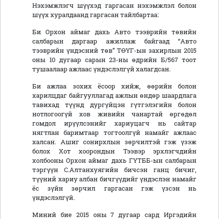
Нэхэмжлэгч шүүхэд гаргасан нэхэмжлэл болон
шүүх хуралдаанд гаргасан тайлбартаа:
Би Орхон аймаг дахь Авто тээврийн төвийн
салбарын даргаар ажиллаж байгаад “Авто
тээврийн үндэсний төв” ТӨҮГ-ын захирлын 2015
оны 10 дугаар сарын 23-ны өдрийн Б/567 тоот
тушаалаар ажлаас үндэслэлгүй халагдсан.
Би ажлаа зохих ёсоор хийж, өөрийн болон
харилцдаг байгууллагад ажлын өндөр шаардлага
тавихад түүнд дургүйцэн гүтгэлэгийн болон
нотлогоогүй хов живийн чанартай өргөдөл
гомдол ирүүлсэнийг хариуцагч нь сайтар
нягтлан баримтаар тогтоолгүй намайг ажлаас
халсан. Ашиг сонирхлын зөрчилтэй гэж үзэж
болох Хот хоорондын Тээвэр эрхлэгчдийн
холбооны Орхон аймаг дахь ГҮТББ-ын салбарын
тэргүүн С.Алтанхуягийн бичсэн ганц бичиг,
түүний хариу албан бичгүүдийг үндэслэн намайг
ёс зүйн зөрчил гаргасан гэж үзсэн нь
үндэслэлгүй.
Миний бие 2015 оны 7 дугаар сард Иргэдийн