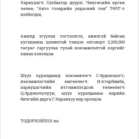
Хариуцагч: Сүхбаатар дүүрэг, Чингисийн өргөн
чөлөө, “Авто тээврийн үндэсний төв” ТӨҮГ-т
холбогдох,
Ажилд эгүүлэн тогтоолгох, ажилгүй байсан
хугацааны цалинтай тэнцэх олговорт 2,200,000
төгрөг гаргуулах тухай нэхэмжлэлтэй хэргийг
хянан хэлэлцэв.
Шүүх хуралдаанд: нэхэмжлэгч С.Эрдэнэцогт,
нэхэмжлэгчийн өмгөөлөгч И.Атарбямба,
хариуцагчийн итгэмжлэгдсэн төлөөлөгч
Ц.Эрдэнэчулуун, шүүх хуралдааны нарийн
бичгийн дарга Г.Наранхүү нар оролцов.
ТОДОРХОЙЛОХ нь: