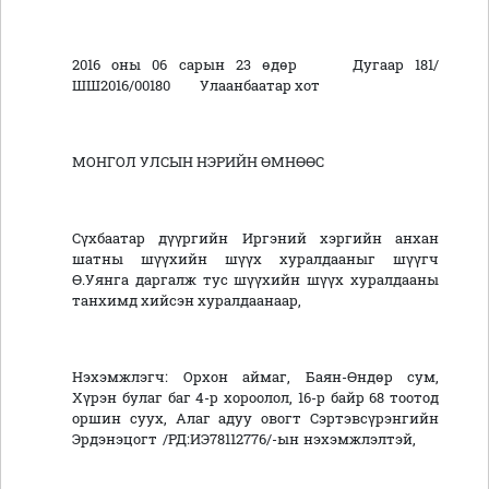
2016 оны 06 сарын 23 өдөр Дугаар 181/
ШШ2016/00180 Улаанбаатар хот
МОНГОЛ УЛСЫН НЭРИЙН ӨМНӨӨС
Сүхбаатар дүүргийн Иргэний хэргийн анхан
шатны шүүхийн шүүх хуралдааныг шүүгч
Ө.Уянга даргалж тус шүүхийн шүүх хуралдааны
танхимд хийсэн хуралдаанаар,
Нэхэмжлэгч: Орхон аймаг, Баян-Өндөр сум,
Хүрэн булаг баг 4-р хороолол, 16-р байр 68 тоотод
оршин суух, Алаг адуу овогт Сэртэвсүрэнгийн
Эрдэнэцогт /РД:ИЭ78112776/-ын нэхэмжлэлтэй,