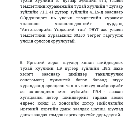
тухай хуулийн 57 дугаар зүйлийн 57.1, Улсын
тэмдэгтийн хураамжийн тухай хуулийн 7 дугаар
зүйлийн 7.1.1, 41 дүгээр зүйлийн 41.1.5-д зааснаар
С.Эрдэнэцогт нь улсын тэмдэгтийн хураамж
төлөхөөс чөлөөлөгдсөнийг дурдаж,
“Автотээврийн Үндэсний төв” ТӨҮГ-аас улсын
тэмдэгтийн хураамжид 50,150 төгрөг гаргуулж
улсын орлогод оруулсугай.
5. Иргэний хэрэг шүүхэд хянан шийдвэрлэх
тухай хуулийн 119 дүгээр зүйлийн 119.2 дахь
хэсэгт зааснаар шийдвэр танилцуулан
сонсгомогц хүчинтэй болох бөгөөд шүүх
хуралдаанд оролцсон тал нь энэхүү шийдвэрийг
эс зөвшөөрвөл мөн зүйлийн 119.4-т заасан
хугацааны дотор шийдвэрийг гардаж авсан
өдрөөс хойш 14 хоногийн дотор Нийслэлийн
Иргэний хэргийн давж заалдах шатны шүүхэд
давж заалдах гомдол гаргах эрхтэйг дурьдсугай.