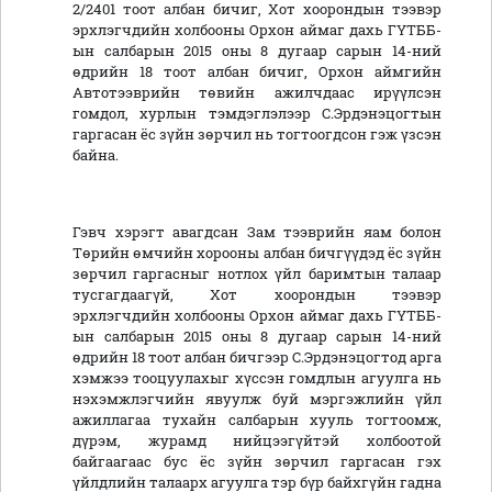
2/2401 тоот албан бичиг, Хот хоорондын тээвэр
эрхлэгчдийн холбооны Орхон аймаг дахь ГҮТББ-
ын салбарын 2015 оны 8 дугаар сарын 14-ний
өдрийн 18 тоот албан бичиг, Орхон аймгийн
Автотээврийн төвийн ажилчдаас ирүүлсэн
гомдол, хурлын тэмдэглэлээр С.Эрдэнэцогтын
гаргасан ёс зүйн зөрчил нь тогтоогдсон гэж үзсэн
байна.
Гэвч хэрэгт авагдсан Зам тээврийн яам болон
Төрийн өмчийн хорооны албан бичгүүдэд ёс зүйн
зөрчил гаргасныг нотлох үйл баримтын талаар
тусгагдаагүй, Хот хоорондын тээвэр
эрхлэгчдийн холбооны Орхон аймаг дахь ГҮТББ-
ын салбарын 2015 оны 8 дугаар сарын 14-ний
өдрийн 18 тоот албан бичгээр С.Эрдэнэцогтод арга
хэмжээ тооцуулахыг хүссэн гомдлын агуулга нь
нэхэмжлэгчийн явуулж буй мэргэжлийн үйл
ажиллагаа тухайн салбарын хууль тогтоомж,
дүрэм, журамд нийцээгүйтэй холбоотой
байгаагаас бус ёс зүйн зөрчил гаргасан гэх
үйлдлийн талаарх агуулга тэр бүр байхгүйн гадна