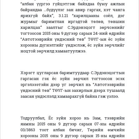
“албан үүргээ гүйцэтгэж байхдаа буюу ажлын
байрандаа ...бүдүүлэг зан авир гаргах, хэт чанга
ярихгүй байх”, 3.1.21 “харилцааны соёл, дэг
журмыг баримтлан иргэдтэй төлөв, төвшин
харилцах” заалтыг С.Эрдэнэцогт зөрчсөнийг
тогтоосон 2015 оны 9 дүгээр сарын 24-ний өдрийн
“Автотээврийн үндэсний төв” ТӨҮГ-ын ёс зүйн
хорооны дүгнэлтийг үндэслэж, ёс зүйн зөрчлийг
ноцтой зөрчилд хамаатуулжээ.
Хэрэгт цугларсан баримтуудаар С.Эрдэнэцогтын
гаргасан гэх ёс зүйн зөрчил тогтоосон эсэх
эргэлзээтэйн дээр уг зөрчил нь “Автотээврийн
үндэсний төв” ТӨҮГ-ын захирлын дээрх тушаалд
заасан үндэслэлд хамаарахгүй байна гэж үзлээ.
Тодруулбал, Ёс зүйн хороо нь Зам, тээврийн
яамны 2015 оны 9 дүгээр сарын 07-ны өдрийн
03/3863 тоот албан бичиг, Төрийн өмчийн
хорооны 2015 оны 9 дүгээр сарын 15-ны өдрийн