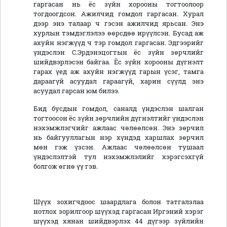
гаргасан нь ёс зүйн хорооны тогтоолоор
тогдоогдсон. Ажилчид гомдол гаргасан. Хурал
дээр энэ талаар ч гэсэн ажилчид ярьсан. Энэ
хурлын тэмдэглэлээ өөрсдөө ирүүлсэн. Бусад аж
ахуйн нэгжүүд ч тэр гомдол гаргасан. Эдгээрийг
үндэслэн С.Эрдэнэцогтын ёс зүйн зөрчлийг
шийдвэрлэсэн байгаа. Ёс зүйн хорооны дүгнэлт
гарах үед аж ахуйн нэгжүүд гарын үсэг, тамга
дараагүй асуудал гараагүй, харин сүүлд энэ
асуудал гарсан юм билээ.
Бид бусдын гомдол, саналд үндэслэн шалган
тогтоосон ёс зүйн зөрчлийн дүгнэлтийг үндэслэн
нэхэмжлэгчийг ажлаас чөлөөлсөн. Энэ зөрчил
нь байгууллагын нэр хүндэд харшлах зөрчил
мөн гэж үзсэн. Ажлаас чөлөөлсөн тушаал
үндэслэлтэй тул нэхэмжлэлийг хэрэгсэхгүй
болгож өгнө үү гэв.
Шүүх зохигчдоос шаардлага болон татгалзлаа
нотлох зорилгоор шүүхэд гаргасан Иргэний хэрэг
шүүхэд хянан шийдвэрлэх 44 дүгээр зүйлийн