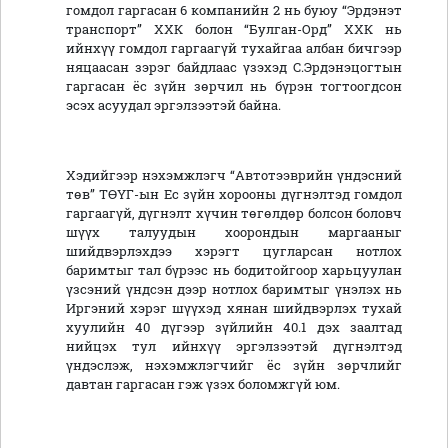
гомдол гаргасан 6 компанийн 2 нь буюу “Эрдэнэт
транспорт” ХХК болон “Булган-Орд” ХХК нь
ийнхүү гомдол гаргаагүй тухайгаа албан бичгээр
няцаасан зэрэг байдлаас үзэхэд С.Эрдэнэцогтын
гаргасан ёс зүйн зөрчил нь бүрэн тогтоогдсон
эсэх асуудал эргэлзээтэй байна.
Хэдийгээр нэхэмжлэгч “Автотээврийн үндэсний
төв” ТӨҮГ-ын Ес зүйн хорооны дүгнэлтэд гомдол
гаргаагүй, дүгнэлт хүчин төгөлдөр болсон боловч
шүүх талуудын хоорондын маргааныг
шийдвэрлэхдээ хэрэгт цугларсан нотлох
баримтыг тал бүрээс нь бодитойгоор харьцуулан
үзсэний үндсэн дээр нотлох баримтыг үнэлэх нь
Иргэний хэрэг шүүхэд хянан шийдвэрлэх тухай
хуулийн 40 дүгээр зүйлийн 40.1 дэх заалтад
нийцэх тул ийнхүү эргэлзээтэй дүгнэлтэд
үндэслэж, нэхэмжлэгчийг ёс зүйн зөрчлийг
давтан гаргасан гэж үзэх боломжгүй юм.