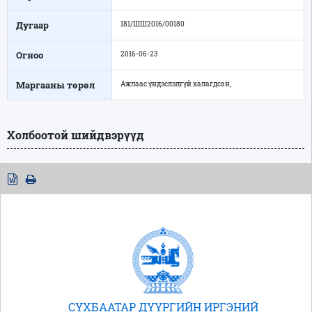
Дугаар
181/ШШ2016/00180
Огноо
2016-06-23
Маргааны төрөл
Ажлаас үндэслэлгүй халагдсан,
Холбоотой шийдвэрүүд
СҮХБААТАР ДҮҮРГИЙН ИРГЭНИЙ