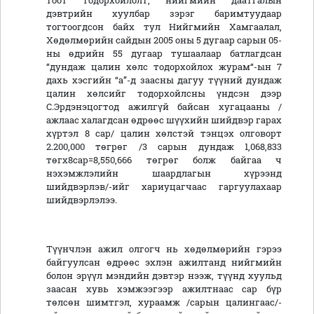
тоот тодорхойлолт, нийгмийн даатгалын
дэвтрийн хуулбар зэрэг баримтуудаар
тогтоогдсон байх тул Нийгмийн Хамгаалал,
Хөдөлмөрийн сайдын 2005 оны 5 дугаар сарын 05-
ны өдрийн 55 дугаар тушаалаар батлагдсан
“дундаж цалин хөлс тодорхойлох журам“-ын 7
дахь хэсгийн “а”-д заасны дагуу түүний дундаж
цалин хөлсийг тодорхойлсны үндсэн дээр
С.Эрдэнэцогтод ажилгүй байсан хугацааны /
ажлаас халагдсан өдрөөс шүүхийн шийдвэр гарах
хүртэл 8 сар/ цалин хөлстэй тэнцэх олговорт
2.200,000 төгрөг /3 сарын дундаж 1,068,833
төгх8сар=8,550,666 төгрөг болж байгаа ч
нэхэмжлэлийн шаардлагын хүрээнд
шийдвэрлэв/-ийг хариуцагчаас гаргуулахаар
шийдвэрлэлээ.
Түүнчлэн ажил олгогч нь хөдөлмөрийн гэрээ
байгуулсан өдрөөс эхлэн ажилтанд нийгмийн
болон эрүүл мэндийн дэвтэр нээж, түүнд хуульд
заасан хувь хэмжээгээр ажилтнаас сар бүр
төлсөн шимтгэл, хураамж /сарын цалингаас/-