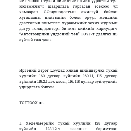
ийг төлсөн тухай бичилтийг хийх үүрэгтэй тул
нэхэмжлэгч шаардлага гаргасан эсэхээс үл
хамааран С.Эрдэнэцогтын ажилгүй байсан
хугацааны нийгмийн болон эрүүл мэндийн
даатгалын шимтгэл, хураамжийг зохих журмын
дагуу төлж, дэвтэрт бичилт хийхийг хариуцагч
“Автотээврийн үндэсний төв” ТӨҮГ-т даалгах нь
зүйтэй гэж үзэв.
Иргэний хэрэг шүүхэд хянан шийдвэрлэх тухай
хуулийн 160 дугаар зүйлийн 160.1.1, 115 дугаар
зүйлийн 115.2.1 дэх хэсэг, 116, 118 дугаар зүйлүүдийг
удирдлага болгон
ТОГТООХ нь:
1. Хөдөлмөрийн тухай хуулийн 128 дугаар
зүйлийн 128.1.2-т заасныг баримтлан