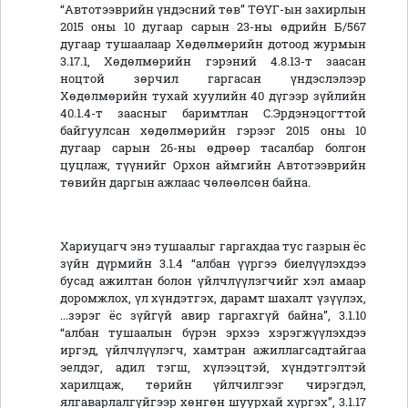
“Автотээврийн үндэсний төв” ТӨҮГ-ын захирлын
2015 оны 10 дугаар сарын 23-ны өдрийн Б/567
дугаар тушаалаар Хөдөлмөрийн дотоод журмын
3.17.1, Хөдөлмөрийн гэрэний 4.8.13-т заасан
ноцтой зөрчил гаргасан үндэслэлээр
Xөдөлмөрийн тухай хуулийн 40 дүгээр зүйлийн
40.1.4-т заасныг баримтлан С.Эрдэнэцогттой
байгуулсан хөдөлмөрийн гэрээг 2015 оны 10
дугаар сарын 26-ны өдрөөр тасалбар болгон
цуцлаж, түүнийг Орхон аймгийн Автотээврийн
төвийн даргын ажлаас чөлөөлсөн байна.
Хариуцагч энэ тушаалыг гаргахдаа тус газрын ёс
зүйн дүрмийн 3.1.4 “албан үүргээ биелүүлэхдээ
бусад ажилтан болон үйлчлүүлэгчийг хэл амаар
доромжлох, үл хүндэтгэх, дарамт шахалт үзүүлэх,
...зэрэг ёс зүйгүй авир гаргахгүй байна”, 3.1.10
“албан тушаалын бүрэн эрхээ хэрэгжүүлэхдээ
иргэд, үйлчлүүлэгч, хамтран ажиллагсадтайгаа
эелдэг, адил тэгш, хүлээцтэй, хүндэтгэлтэй
харилцаж, төрийн үйлчилгээг чирэгдэл,
ялгаварлалгүйгээр хөнгөн шуурхай хүргэх”, 3.1.17