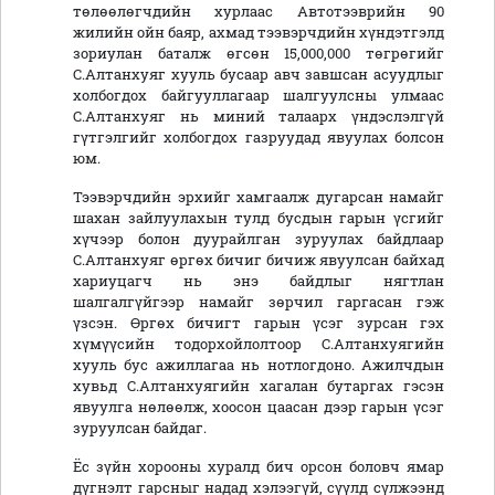
төлөөлөгчдийн хурлаас Автотээврийн 90
жилийн ойн баяр, ахмад тээвэрчдийн хүндэтгэлд
зориулан баталж өгсөн 15,000,000 төгрөгийг
С.Алтанхуяг хууль бусаар авч завшсан асуудлыг
холбогдох байгууллагаар шалгуулсны улмаас
С.Алтанхуяг нь миний талаарх үндэслэлгүй
гүтгэлгийг холбогдох газруудад явуулах болсон
юм.
Тээвэрчдийн эрхийг хамгаалж дугарсан намайг
шахан зайлуулахын тулд бусдын гарын үсгийг
хүчээр болон дуурайлган зуруулах байдлаар
С.Алтанхуяг өргөх бичиг бичиж явуулсан байхад
хариуцагч нь энэ байдлыг нягтлан
шалгалгүйгээр намайг зөрчил гаргасан гэж
үзсэн. Өргөх бичигт гарын үсэг зурсан гэх
хүмүүсийн тодорхойлолтоор С.Алтанхуягийн
хууль бус ажиллагаа нь нотлогдоно. Ажилчдын
хувьд С.Алтанхуягийн хагалан бутаргах гэсэн
явуулга нөлөөлж, хоосон цаасан дээр гарын үсэг
зуруулсан байдаг.
Ёс зүйн хорооны хуралд бич орсон боловч ямар
дүгнэлт гарсныг надад хэлээгүй, сүүлд сүлжээнд