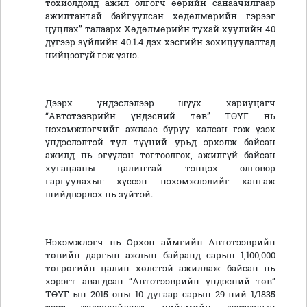
тохиолдолд ажил олгогч өөрийн санаачилгаар
ажилтантай байгуулсан хөдөлмөрийн гэрээг
цуцлах” талаарх Хөдөлмөрийн тухай хуулийн 40
дүгээр зүйлийн 40.1.4 дэх хэсгийн зохицуулалтад
нийцээгүй гэж үзнэ.
Дээрх үндэслэлээр шүүх хариуцагч
“Автотээврийн үндэсний төв” ТӨҮГ нь
нэхэмжлэгчийг ажлаас буруу халсан гэж үзэх
үндэслэлтэй тул түүний урьд эрхэлж байсан
ажилд нь эгүүлэн тогтоолгох, ажилгүй байсан
хугацааны цалинтай тэнцэх олговор
гаргуулахыг хүссэн нэхэмжлэлийг хангаж
шийдвэрлэх нь зүйтэй.
Нэхэмжлэгч нь Орхон аймгийн Автотээврийн
төвийн даргын ажлын байранд сарын 1,100,000
төгрөгийн цалин хөлстэй ажиллаж байсан нь
хэрэгт авагдсан “Автотээврийн үндэсний төв”
ТӨҮГ-ын 2015 оны 10 дугаар сарын 29-ний 1/1835