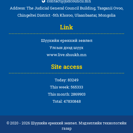
contact@judcouncil.mn
Address: The Judicial General Council Building, Tasganii Ovoo,
Chingeltei District -5th Khoroo, Ulaanbaatar, Mongolia
Link
Шүүхийн ерөнхий зөвлөл
Улсын дээд шүүх
www.live.shuukh.mn
Site access
Today: 83249
This week: 565333
This month: 2869903
Total: 47830848
© 2020 - 2026 Шүүхийн ерөнхий зөвлөл. Мэдээллийн технологийн
газар