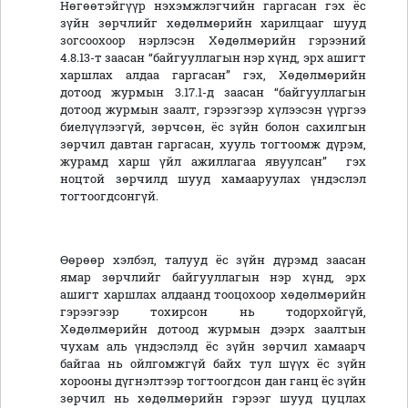
Нөгөөтэйгүүр нэхэмжлэгчийн гаргасан гэх ёс
зүйн зөрчлийг хөдөлмөрийн харилцааг шууд
зогсоохоор нэрлэсэн Хөдөлмөрийн гэрээний
4.8.13-т заасан “байгууллагын нэр хүнд, эрх ашигт
харшлах алдаа гаргасан” гэх, Хөдөлмөрийн
дотоод журмын 3.17.1-д заасан “байгууллагын
дотоод журмын заалт, гэрээгээр хүлээсэн үүргээ
биелүүлээгүй, зөрчсөн, ёс зүйн болон сахилгын
зөрчил давтан гаргасан, хууль тогтоомж дүрэм,
журамд харш үйл ажиллагаа явуулсан” гэх
ноцтой зөрчилд шууд хамааруулах үндэслэл
тогтоогдсонгүй.
Өөрөөр хэлбэл, талууд ёс зүйн дүрэмд заасан
ямар зөрчлийг байгууллагын нэр хүнд, эрх
ашигт харшлах алдаанд тооцохоор хөдөлмөрийн
гэрээгээр тохирсон нь тодорхойгүй,
Хөдөлмөрийн дотоод журмын дээрх заалтын
чухам аль үндэслэлд ёс зүйн зөрчил хамаарч
байгаа нь ойлгомжгүй байх тул шүүх ёс зүйн
хорооны дүгнэлтээр тогтоогдсон дан ганц ёс зүйн
зөрчил нь хөдөлмөрийн гэрээг шууд цуцлах