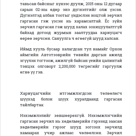
тавьсан байсныг хүнээс дуулж, 2015 оны 12 дугаар
сарын 02-ны өдөр энэ дүгнэлтийг олж үзсэн.
Дүгнэлтэд албан тоотыг үндэслэн ноцтой зөрчил
гаргасан гэж үзсэн нь харамсалтай. Ёс зүйн
зөрчил гаргасан гэж шууд халах зохицуулалтгүй
байхад дотоод журмын заалтуудаа хариуцагч
өөрөө зөрчсөн. Сануулга ч өгөөгүй шууд халсан.
Иймд хууль бусаар халагдсан тул намайг Орхон
аймгийн Автотээврийн төвийн даргын ажилд
эгүүлэн тогтоож, ажилгүй байсан үеийн цалинтай
тэнцэх олговорт 2,200,000 төгрөгийг гаргуулж
өгнө үү гэв.
Хариуцагчийн итгэмжлэгдсэн төлөөлөгч
шүүхэд болон шүүх хуралдаанд гаргасан
тайлбартаа:
Нэхэмжлэлийг зөвшөөрөхгүй. Нэхэмжлэгчийн
гаргасан зөрчил нь хөдөлмөрийн гэрээнд заасан
хөдөлмөрийн гэрээг шууд зогсоох зөрчилд
хамаарах учир ажлаас чөлөөлсөн. Зөрчил