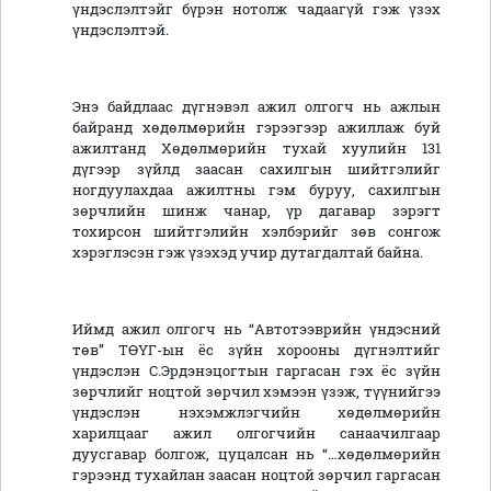
үндэслэлтэйг бүрэн нотолж чадаагүй гэж үзэх
үндэслэлтэй.
Энэ байдлаас дүгнэвэл ажил олгогч нь ажлын
байранд хөдөлмөрийн гэрээгээр ажиллаж буй
ажилтанд Хөдөлмөрийн тухай хуулийн 131
дүгээр зүйлд заасан сахилгын шийтгэлийг
ногдуулахдаа ажилтны гэм буруу, сахилгын
зөрчлийн шинж чанар, үр дагавар зэрэгт
тохирсон шийтгэлийн хэлбэрийг зөв сонгож
хэрэглэсэн гэж үзэхэд учир дутагдалтай байна.
Иймд ажил олгогч нь “Автотээврийн үндэсний
төв” ТӨҮГ-ын ёс зүйн хорооны дүгнэлтийг
үндэслэн С.Эрдэнэцогтын гаргасан гэх ёс зүйн
зөрчлийг ноцтой зөрчил хэмээн үзэж, түүнийгээ
үндэслэн нэхэмжлэгчийн хөдөлмөрийн
харилцааг ажил олгогчийн санаачилгаар
дуусгавар болгож, цуцалсан нь “…хөдөлмөрийн
гэрээнд тухайлан заасан ноцтой зөрчил гаргасан