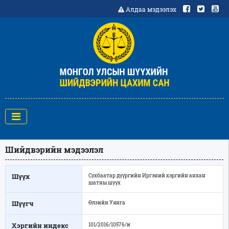
Алдаа мэдээлэх
Шийдвэрийн мэдээлэл
Шүүх
Сүхбаатар дүүргийн Иргэний хэргийн анхан
шатны шүүх
Шүүгч
Өлзийн Уянга
Хэргийн индекс
101/2016/10576/и