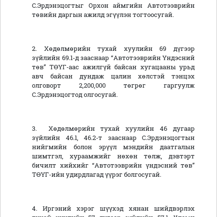
С.Эрдэнэцогтыг Орхон аймгийн Автотээврийн
төвийн даргын ажилд эгүүлэн тогтоосугай.
2. Хөдөлмөрийн тухай хуулийн 69 дүгээр
зүйлийн 69.1-д зааснаар “Автотээврийн Үндэсний
төв” ТӨҮГ-аас ажилгүй байсан хугацааны урьд
авч байсан дундаж цалин хөлстэй тэнцэх
олговорт 2,200,000 төгрөг гаргуулж
С.Эрдэнэцогтод олгосугай.
3. Хөдөлмөрийн тухай хуулийн 46 дугаар
зүйлийн 46.1, 46.2-т зааснаар С.Эрдэнэцогтын
нийгмийн болон эрүүл мэндийн даатгалын
шимтгэл, хураамжийг нөхөн төлж, дэвтэрт
бичилт хийхийг “Автотээврийн үндэсний төв”
ТӨҮГ-ийн удирдлагад үүрэг болгосугай.
4. Иргэний хэрэг шүүхэд хянан шийдвэрлэх