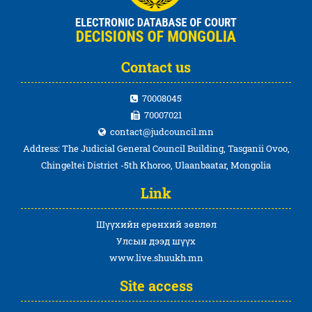
Contact us
70008045
70007021
contact@judcouncil.mn
Address: The Judicial General Council Building, Tasganii Ovoo,
Chingeltei District -5th Khoroo, Ulaanbaatar, Mongolia
Link
Шүүхийн ерөнхий зөвлөл
Улсын дээд шүүх
www.live.shuukh.mn
Site access