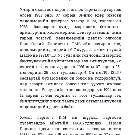
Учир нь хавтаст хэрэгт нотлох баримтаар гаргаж
өгсөн 1981 оны 07 сарын 01-ний өдөр нээсэн
хөдөлмөрийн дэвтрээс үзэхэд К М, төрсөн он
1963, боловсрол дунд, мэргэжил бетончин-
арматурчин, хөдөлмөрийн дэвтэр эзэмшигчийн
гарын үсэггүй, хөдөлмөрийн дэвтэр олгосон
Баян-Өлгий Барилгын ТМС-ийн захирал гэх,
хөдөлмөрийн дэвтрийн 6-7 хуудаст ажлын тухай
мэдээ нь 1981.07.15. Ус сувгийн товчооны цэвэрлэх
байгууламжийн үйлчлэгчээр авч ажилууллав, Ус
сувгийн товчооны даргын 1981 оны 07 сарын 15-
ны өдрийн 25 тоот тушаалаар, 4. Он нь /19.. 12.15./
засвартай чухам хэдэн он болох нь тодорхойгүй,
өөр газарт ажиллах болсон тул үүрэгт ажлаас
чөлөөлөв. Ус сувгийн товчооны даргын 1994 оны
12 сарын 15-ны өдрийн 55 тоот тушаалаар гэх
бичилтүүдийг хийж тамга дарж баталгаажуулсан
хөдөлмөрийн дэвтэр байна.
Хүсэл гаргагч К.М нь шүүхэд гаргасан
хүсэлтэндээ аймгийн НААҮУдирдах Газрын
Барилга цахилгаан сантехник засварын ангид
1981 оны 07 сарын 15-ны өдрөөс 1991 оны 07 сарыг