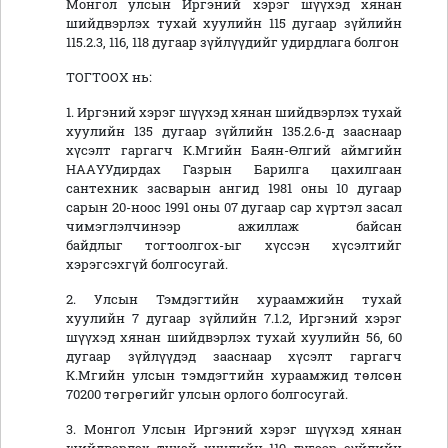
Монгол улсын Иргэний хэрэг шүүхэд хянан
шийдвэрлэх тухай хуулийн 115 дугаар зүйлийн
115.2.3, 116, 118 дугаар зүйлүүдийг удирдлага болгон
ТОГТООХ нь:
1. Иргэний хэрэг шүүхэд хянан шийдвэрлэх тухай
хуулийн 135 дугаар зүйлийн 135.2.6-д зааснаар
хүсэлт гаргагч К.Мгийн Баян-Өлгий аймгийн
НААҮУдирдах Газрын Барилга цахилгаан
сантехник засварын ангид 1981 оны 10 дугаар
сарын 20-ноос 1991 оны 07 дугаар сар хүртэл засал
чимэглэлчинээр ажиллаж байсан
байдлыг тогтоолгох-ыг хүссэн хүсэлтийг
хэрэгсэхгүй болгосугай.
2. Улсын Тэмдэгтийн хураамжийн тухай
хуулийн 7 дугаар зүйлийн 7.1.2, Иргэний хэрэг
шүүхэд хянан шийдвэрлэх тухай хуулийн 56, 60
дугаар зүйлүүдэд зааснаар хүсэлт гаргагч
К.Мгийн улсын тэмдэгтийн хураамжид төлсөн
70200 төгрөгийг улсын орлого болгосугай.
3. Монгол Улсын Иргэний хэрэг шүүхэд хянан