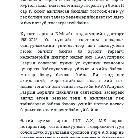
хүртэл засал чимэглэлчинээр тасралтгүй 9 жил 11
сар 15 хоног ажилласан байдлыг тогтоож өгнө үү
гэх боловч энэ талаар хөдөлмөрийн дэвтэрт ямар
ч бичилтгүй, тусгагдаагүй байна.
Хүсэлт гаргагч К.Мгийн хөдөлмөрийн дэвтэрт
1981.07.15. Ус сувгийн товчооны цэвэрлэх
байгууламжийн үйлчлэгчээр авч ажилууллав
гэсэн бичилт байгаа ба хүсэлт гаргагч
хөдөлмөрийн дэвтэрт надыг анх НААҮУдирдах
Газрын боловсон хүчин ус сувгийн товчооны
цэвэрлэх байгууламжид үйлчлэгч хийж байсан
мэтээр буруу бичсэн байна. Би тэнд огт
ажиллаагүй, мэргэжлийнхээ ажлаа хий гэж
надыг тэгж бичсэн байна гэхдээ би НААҮУдирдах
Газрын Барилга цахилгаан сантехник засварын
ангид өгсөн зөвхөн тэнд л ажилласан гэж
тайлбарлаж байгаа боловч үүнийг нотлох нотлох
баримт хавтаст хэрэгт байхгүй байна.
Өлгий сумын иргэн Ш.Т, А.Х, М.Е нарын
нотариатаар баталгаажуулсан тодорхойлолтууд
болон шүүх хуралдаанд оролцсон гэрч А.Х нар нь