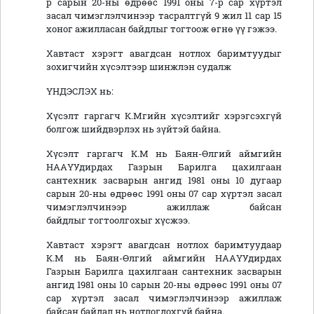
р сарын 20-ны өдрөөс 1991 оны 7-р сар хүртэл
засал чимэглэлчинээр тасралтгүй 9 жил 11 сар 15
хоног ажилласан байдлыг тогтоож өгнө үү гэжээ.
Хавтаст хэрэгт авагдсан нотлох баримтуудыг
зохигчийн хүсэлтээр шинжлэн судалж
ҮНДЭСЛЭХ нь:
Хүсэлт гаргагч К.Мгийн хүсэлтийг хэрэгсэхгүй
болгож шийдвэрлэх нь зүйтэй байна.
Хүсэлт гаргагч К.М нь Баян-Өлгий аймгийн
НААҮУдирдах Газрын Барилга цахилгаан
сантехник засварын ангид 1981 оны 10 дугаар
сарын 20-ны өдрөөс 1991 оны 07 сар хүртэл засал
чимэглэлчинээр ажиллаж байсан
байдлыг тогтоолгохыг хүсжээ.
Хавтаст хэрэгт авагдсан нотлох баримтуудаар
К.М нь Баян-Өлгий аймгийн НААҮУдирдах
Газрын Барилга цахилгаан сантехник засварын
ангид 1981 оны 10 сарын 20-ны өдрөөс 1991 оны 07
сар хүртэл засал чимэглэлчинээр ажиллаж
байсан байдал нь нотлогдохгүй байна.