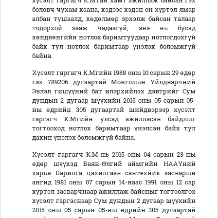
хүсэлт гаргагч К.Мтай хамт ажиллаж байсан гэх
боловч чухам хаана, хэдээс хэдэн он хүртэл ямар
албан тушаалд, хөдөлмөр эрхэлж байсан талаар
тодорхой зааж чадаагүй, энэ нь бусад
хөндлөнгийн нотлох баримтуудаар нотлогдохгүй
байх тул нотлох баримтаар үнэлэх боломжгүй
байна.
Хүсэлт гаргагч К.Мгийн 1988 оны 10 сарын 29 өдөр
гэх 789206 дугаартай Монголын Үйлдвэрчний
Эвлэл гишүүний бат илэрхийлэх дэвтрийг Сум
дундын 2 дугаар шүүхийн 2015 оны 05 сарын 05-
ны өдрийн 305 дугаартай шийдвэрээр хүсэлт
гаргагч К.Мгийн улсад ажилласан байдлыг
тогтооход нотлох баримтаар үнэлсэн байх тул
дахин үнэлэх боломжгүй байна.
Хүсэлт гаргагч К.М нь 2015 оны 04 сарын 23-ны
өдөр шүүхэд Баян-Өлгий аймгийн НААҮний
харья Барилга цахилгаан сантехник засварын
ангид 1981 оны 07 сарын 14-наас 1991 оны 12 сар
хүртэл засварчнаар ажиллаж байсныг тогтоолгох
хүсэлт гаргаснаар Сум дундын 2 дугаар шүүхийн
2015 оны 05 сарын 05-ны өдрийн 305 дугаартай