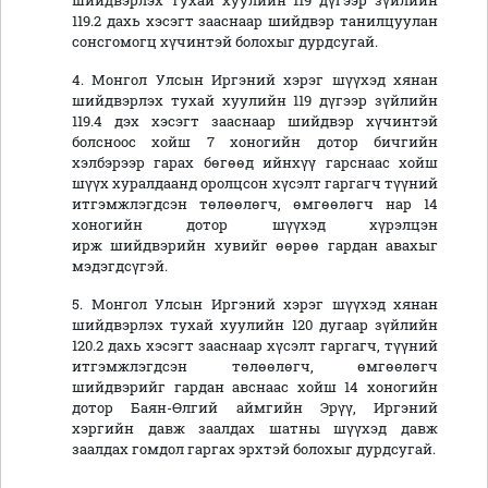
шийдвэрлэх тухай хуулийн 119 дүгээр зүйлийн
119.2 дахь хэсэгт зааснаар шийдвэр танилцуулан
сонсгомогц хүчинтэй болохыг дурдсугай.
4. Монгол Улсын Иргэний хэрэг шүүхэд хянан
шийдвэрлэх тухай хуулийн 119 дүгээр зүйлийн
119.4 дэх хэсэгт зааснаар шийдвэр хүчинтэй
болсноос хойш 7 хоногийн дотор бичгийн
хэлбэрээр гарах бөгөөд ийнхүү гарснаас хойш
шүүх хуралдаанд оролцсон хүсэлт гаргагч түүний
итгэмжлэгдсэн төлөөлөгч, өмгөөлөгч нар 14
хоногийн дотор шүүхэд хүрэлцэн
ирж шийдвэрийн хувийг өөрөө гардан авахыг
мэдэгдсүгэй.
5. Монгол Улсын Иргэний хэрэг шүүхэд хянан
шийдвэрлэх тухай хуулийн 120 дугаар зүйлийн
120.2 дахь хэсэгт зааснаар хүсэлт гаргагч, түүний
итгэмжлэгдсэн төлөөлөгч, өмгөөлөгч
шийдвэрийг гардан авснаас хойш 14 хоногийн
дотор Баян-Өлгий аймгийн Эрүү, Иргэний
хэргийн давж заалдах шатны шүүхэд давж
заалдах гомдол гаргах эрхтэй болохыг дурдсугай.