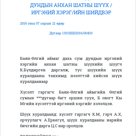
ДУНДЫН АНХАН ШАТНЫ ШҮҮХ /
ИРГЭНИЙ ХЭРЭГ/ИЙН ШИЙДВЭР
2016 оны 07 сарын 21 өдөр
Дугаар 130/ШШ2016/00433
Баян-Өлгий аймаг дахь сум дундын иргэний
хэргийн анхан шатны шүүхийн шүүгч
К.Бүлдирген даргалж, тус шүүхийн шүүх
хуралдааны танхимд нээлттэй хийсэн шүүх
хуралдаанаар
Хүсэлт гаргагч: Баян-Өлгий аймгийн Өлгий
сумын ***дугаар багт оршин суух, Б овогт Кы
Мгийн хүсэлттэй иргэний хэргийг хэлэлцэв.
Шүүх хуралдаанд: хүсэлт гаргагч К.М, гэрч А.Х,
орчуулагч А.Еркегүл, шүүх хуралдааны нарийн
бичгийн дарга Ц.С нар оролцов.