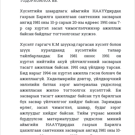
ТОДОРХОЙЛОХ нь:
Хүсэлтийн шаардлага: аймгийн НААҮУдирдах
газрын Барилга цахилгаан сантехник засварын
ангид 1981 оны 10-р сарын 20-ны өдрөөс 1991 оны 7-
р сар хүртэл засал чимэглэлчинээр ажиллаж
байсан байдлыг тогтоолгохыг хүсжээ.
Хүсэлт гаргагч К.М шүүхэд гаргасан хүсэлт болон
шүүх хуралдаанд хүсэлтийн талаар
тайлбарлахдаа: Би 1981 оноос 1991 он
хүртэл нийтийн ахуй үйлчилгээний засварын
тасагт ажиллаж байсан. 1991 онд үйлдвэр тарсан.
Бид нарыг 1994 он хүртэл ажилла гэсэн боловч би
ажиллаагүй. Хөдөлмөрийн дэвтэр, үйлдвэрчний
эвлэлийн батлах зэрэг материалаа үндэслээд
ажилласан жилээ тогтоолгох хүсэлттэй. Би
засварын тасагт ажилладаг байсан тул барилгын
бүх засвар үйлчилгээг хийдэг байсан. Заримдаа
өрлөг, засал чимэглэл, шавар, будаг зэрэг
ажлуудыг хийдэг байсан. Тийм учраас миний
бүрдүүлсэн материалуудыг үндэслэн миний
аймгийн НААҮУдирдах газрын Барилга
цахилгаан сантехник засварын ангид 1981 оны 10-