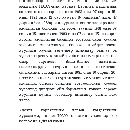
шийдвэрээр Б овогт Кы М нь Баян-Өлгий
аймгийн НААҮ-ний харьяа Барилга цахилгаан
сантехник засварын ангид 1983 оны 07 сарын 15-
наас 1991 оны 12 сар хүртэл 8/ найман/ жил, 4/
дөрвөн/ сар 16/арван зургаан/ хоног засварчнаар
ажилласан болохыг тогтоож, түүний 1981 оны 07
сарын 15-наас эхлэн 1983 оны 07 сарын 15-ны өдөр
хүртэл ажилласан байдлыг тогтоолгохыг хүссэн
хэсгийг хэрэгсэхгүй болгож шийдвэрлэсэн
хуулийн хүчин төгөлдөр шийдвэр байгаа ба
хүсэлт гаргагч К.Мгийн 2016 оны 06 сарын 20-ны
өдөр гаргасан Баян-Өлгий аймгийн
НААҮУдирдах Газрын Барилга цахилгаан
сантехник засварын ангид 1981 оны 10 сарын 20-
ноос 1991 оны 07 сар хүртэл засал чимэглэлчинээр
ажиллаж байсан байдлыг тогтоолгохыг хүссэн
хүсэлтэд дурдсан үйл баримтын талаар гарсан
хуулийн хүчин төгөлдөр шийдвэр байна гэж
үзлээ.
Хүсэлт гаргагчийн улсын тэмдэгтийн
хураамжид төлсөн 70200 төгрөгийг улсын орлого
болгох нь зүйтэй байна.