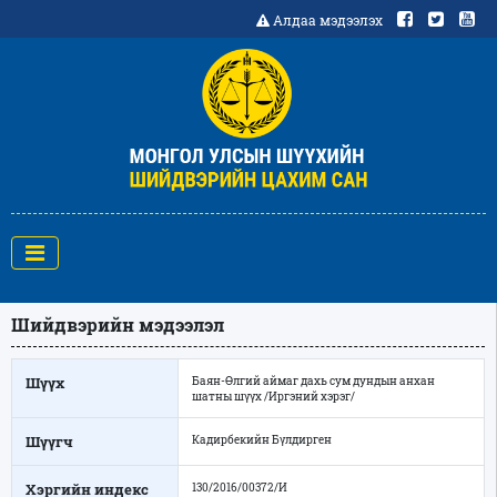
Алдаа мэдээлэх
Шийдвэрийн мэдээлэл
Шүүх
Баян-Өлгий аймаг дахь сум дундын анхан
шатны шүүх /Иргэний хэрэг/
Шүүгч
Кадирбекийн Бүлдирген
Хэргийн индекс
130/2016/00372/И