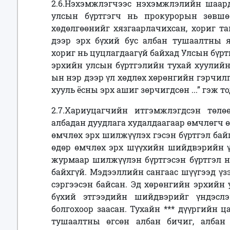
2.6.Нэхэмжлэгчээс нэхэмжлэлийн шаардл
улсын бүртгэгч нь прокурорын зөвш
хөдөлгөөнийг хязгаарлачихсан, хориг та
дээр эрх бүхий бус албан тушаалтны я
хориг нь цуцлагдаагүй байхад Улсын бүрт
эрхийн улсын бүртгэлийн тухай хуулийн 
ын нэр дээр үл хөдлөх хөрөнгийн гэрчилг
хууль ёсны эрх ашиг зөрчигдсөн ...” гэж 
2.7.Хариуцагчийн итгэмжлэгдсэн төлө
албадан дуудлага худалдаагаар өмчлөгч өө
өмчлөх эрх шилжүүлэх гэсэн бүртгэл байг
өдөр өмчлөх эрх шүүхийн шийдвэрийн 
журмаар шилжүүлэн бүртгэсэн бүртгэл н
байхгүй. Мэдээллийн сангаас шүүгээд үз
сэргээсэн байсан. Эд хөрөнгийн эрхийн 
бүхий этгээдийн шийдвэрийг үндэслэ
болгохоор заасан. Тухайн *** дүүргийн ц
тушаалтны өгсөн албан бичиг, албан