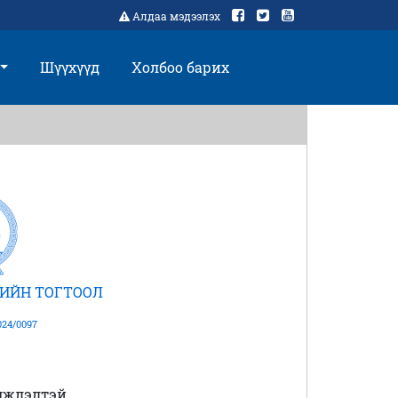
Алдаа мэдээлэх
Шүүхүүд
Холбоо барих
ИЙН ТОГТООЛ
24/0097
мжлэлтэй,