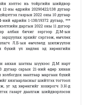
лийн хэлтэс нь тойргийн шийдвэр
 12-ны өдрийн 20290422/138 дугаар
йцэтгэх газрын 2022 оны 10 дугаар
4-ний өдрийн 1-138/19372 дугаар, ***
хэлтсийн даргын 2022 оны 11 дүгээр
ээр албан бичиг зэргээр Д.М-ын
 зарцуулах эрхийг сэргээж, өмчлөх
 ялагч Л.Б-ын өмчлөлд шилжүүлэн
ан бүхий үл хөдлөх эд хөрөнгийн
ийн анхан шатны шүүхээс Д.М нарт
3 дугаар сарын 21-ний өдөр хянан
 холбогдох заалтаар маргаан бүхий
ийг хязгаарласныг шийтгэх тогтоол
ж, уг эд хөрөнгийг хохирогч З.Н-д
гэх газарт даалгаж шийдвэрлэсэн