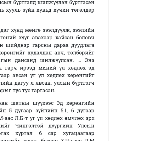
лсын бүртгэлд шилжүүлэн бүртгэсэн
нь хууль зүйн хувьд хүчин төгөлдөр
 гэдэг хүнд мөнгө зээлдүүлж, зээлийн
гөний хүүг авахаар хайсан боловч
ийн шийдвэр гарсны дараа дуудлага
хөрөнгийг худалдан авч, төлбөрийг
гын дансанд шилжүүлсэн, ... Энэ
үн гарч ирээд миний үл хөдлөх эд
гаар авсан уг үл хөдлөх хөрөнгийг
улийн дагуу л явсан, улсын бүртгэгч
арыг тус тус гаргасан.
нхан шатны шүүхээс
Эд хөрөнгийн
ийн
5 дугаар зүйлийн 5.1, 6 дугаар
М-аас Л.Б-т уг үл хөдлөх өмчлөх эрх
лийг Чингэлтэй дүүргийн Улсын
ргах хүртэл 6 сар хугацаагаар
өрөнгийг хууль бусаар З.Н-гаас Д.М