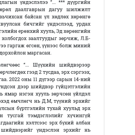
агын үндэслэлээ “... *** дүүргийн
өөрөл даалгаврын дагуу шилжилт
вьчихсан байсан үл хөдлөх хөрөнгө
вуулсан бичгийг үндэслээд, урдах
гэлийн ерөнхий хууль, Эд хөрөнгийн
холбогдох заалтуудыг зөрчиж, Л.Б-
ээ гаргаж өгсөн, үүнээс болж миний
тодорхойлон маргасан.
өлөгчөөс “... Шүүхийн шийдвэрээр
рчлөгдөх гээд 2 тусдаа, эрх сэргээх,
аа. 2022 оны 11 дүгээр сарын 14-ний
үндсэн дээр шийдвэр гүйцэтгэлийн
ь ямар нэгэн хууль зөрчсөн үйлдэл
эхэд өмчлөгч нь Д.М, түүний эрхийг
улсын бүртгэлийн тухай хуульд эрх
н тусгай тэмдэглэлийг хүчингүй
агдаагийн хэлтсээс эрх бүхий албан
 шийдвэрийг үндэслэн эрхийг нь