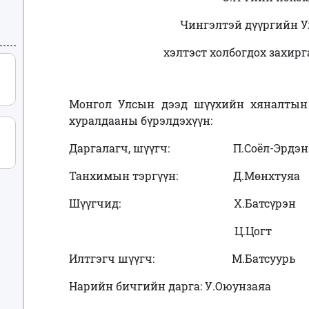
Чингэлтэй дүүргийн У
хэлтэст холбогдох захир
Монгол Улсын дээд шүүхийн хяналтын
хуралдааны бүрэлдэхүүн:
Даргалагч, шүүгч: П.Соёл-Эрдэн
Танхимын тэргүүн: Д.Мөнхтуяа
Шүүгчид: Х.Батсүрэн
Ц.Цогт
Илтгэгч шүүгч: М.Батсуурь
Нарийн бичгийн дарга: У.Оюунзаяа