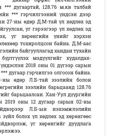
*** дугаартай, 128.76 м.кв талбай
ийн *** гэрчилгээний үндсэн дээр
ын 27-ны өдөр Д.М-тай үл хөдлөх эд
йгуулсан, уг гэрээгээр үл хөдлөх эд
эх, уг хөрөнгийн үнийг хэрхэн
өлөхөөр тохиролцсон байна. Д.М-аас
ртгэлийн байгууллагад хандан тухайн
бүртгүүлэх мэдүүлгийг худалдах-
үндэслэн 2018 оны 01 дүгээр сарын
*** дугаар гэрчилгээ олгосон байна.
-ны өдөр Л.Б-тай зээлийн болон
төгрөгийн зээлийн барьцаанд 128.76
гийг барьцаалсан. Хан-Уул дүүргийн
 2019 оны 12 дугаар сарын 02-ны
ийдвэрээр Л.Б-ын нэхэмжлэлийн
зүйл болох үл хөдлөх эд хөрөнгөөс
ийдвэрлэж, уг хөрөнгийг дуудлага
эрлэжээ.