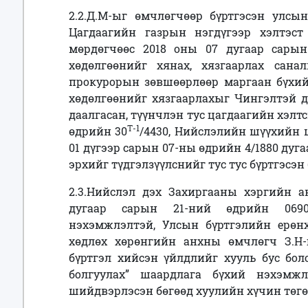
2.2.Д.М-ыг өмчлөгчөөр бүртгэсэн улсын
Цагдаагийн газрын нэгдүгээр хэлтэст
мөрдөгчөөс 2018 оны 07 дугаар сары
хөдөлгөөнийг хянах, хязгаарлах сана
прокурорын зөвшөөрлөөр маргаан бүхи
хөдөлгөөнийг хязгаарлахыг Чингэлтэй д
даалгасан, түүнчлэн тус цагдаагийн хэлт
Т-1
өдрийн 30
/4430, Нийслэлийн шүүхийн 
01 дүгээр сарын 07-ны өдрийн 4/1880 дуг
эрхийг түдгэлзүүлснийг тус тус бүртгэсэн
2.3.Нийслэл дэх Захиргааны хэргийн 
дугаар сарын 21-ний өдрийн 0690
нэхэмжлэлтэй, Улсын бүртгэлийн ерөнхи
хөдлөх хөрөнгийн анхны өмчлөгч З.Н-
бүртгэл хийсэн үйлдлийг хууль бус бол
болгуулах” шаардлага бүхий нэхэмжл
шийдвэрлэсэн бөгөөд хуулийн хүчин төгө