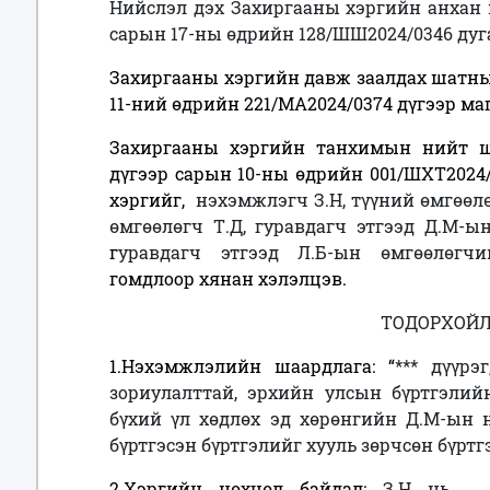
Нийслэл дэх Захиргааны хэргийн анхан 
сарын 17-ны өдрийн 128/ШШ2024/0346 дуг
Захиргааны хэргийн давж заалдах шатны
11-ний өдрийн 221/МА2024/0374 дүгээр ма
Захиргааны хэргийн танхимын нийт ш
дүгээр сарын 10-ны өдрийн 001/ШХТ2024/
хэргийг,
нэхэмжлэгч З.Н, түүний өмгөөлөг
өмгөөлөгч Т.Д, гуравдагч этгээд Д.М-
г
уравдагч этгээд Л.Б-ын өмгөөлөг
гомдлоор хянан хэлэлцэв.
ТОДОРХОЙЛ
1.Нэхэмжлэлийн шаардлага:
“
*** дүүрэ
зориулалттай, эрхийн улсын бүртгэлийн 
бүхий үл хөдлөх эд хөрөнгийн Д.М-ын 
бүртгэсэн бүртгэлийг хууль зөрчсөн бүртг
2.Хэргийн нөхцөл байдал:
З.Н нь ..