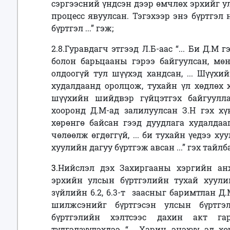
сэргээсний үндсэн дээр өмчлөх эрхийг у
процесс явуулсан. Тэгэхээр энэ бүртгэл 
бүртгэл ...” гэж;
2.8.Гуравдагч этгээд Л.Б-аас “... Би Д.М
болон барьцааны гэрээ байгуулсан, мөн
олдоогүй тул шүүхэд хандсан, ... Шүүх
худалдаанд оролцож, тухайн үл хөдлөх 
шүүхийн шийдвэр гүйцэтгэх байгуулла
хооронд Д.М-ад залилуулсан З.Н гэх х
хөрөнгө байсан гээд дуудлага худалдаа
чөлөөлж өгдөггүй, ... би тухайн үедээ ху
хуулийн дагуу бүртгэж авсан ...” гэх тайлб
3.
Нийслэл дэх Захиргааны хэргийн а
эрхийн улсын бүртгэлийн тухай хуул
зүйлийн 6.2, 6.3-т заасныг баримтлан Д.
шилжсэнийг бүртгэсэн улсын бүртгэ
бүртгэлийн хэлтсээс дахин акт га
түдгэлзүүлэхдээ “... Харин энэхүү эд х