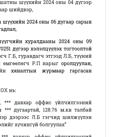
шатны шүүхийн 2024 оны 04 дүгээр
аар шийдвэр,
 шүүхийн 2024 оны 06 дугаар сарын
гадлал,
үүгчийн хуралдааны 2024 оны 09
0251 дүгээр хэлэлцүүлэх
тогтоолтой
ч Г.Б, гуравдагч этгээд Л.Б, түүний
ын өмгөөлөгч Р.П нарыг
оролцуулан,
чийн
хяналтын журмаар гаргасан
ОХ нь:
г, *** давхар оффис үйлчилгээний
*** дугаартай, 128.76 м.кв талбай
нэр дээрээс Л.Б гэгчид шилжүүлэн
элийг хүчингүй болгуулах”
. *** давхар оффис үйлчилгээний