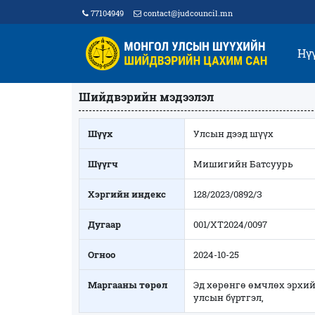
77104949
contact@judcouncil.mn
Нү
Шийдвэрийн мэдээлэл
Шүүх
Улсын дээд шүүх
Шүүгч
Мишигийн Батсуурь
Хэргийн индекс
128/2023/0892/З
Дугаар
001/ХТ2024/0097
Огноо
2024-10-25
Маргааны төрөл
Эд хөрөнгө өмчлөх эрхи
улсын бүртгэл,