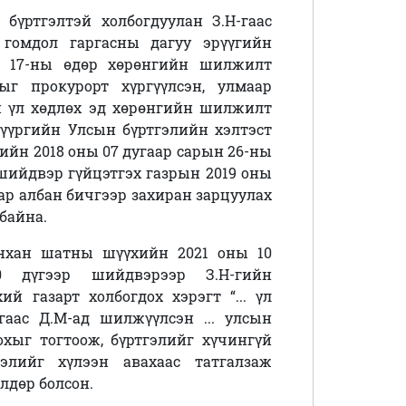
 бүртгэлтэй холбогдуулан З.Н-гаас
 гомдол гаргасны дагуу эрүүгийн
н 17-ны өдөр хөрөнгийн шилжилт
лыг прокурорт хүргүүлсэн, улмаар
й үл хөдлөх эд хөрөнгийн шилжилт
үүргийн Улсын бүртгэлийн хэлтэст
сийн 2018 оны 07 дугаар сарын 26-ны
шийдвэр гүйцэтгэх газрын 2019 оны
аар албан бичгээр захиран зарцуулах
 байна.
анхан шатны шүүхийн 2021 оны 10
 дүгээр шийдвэрээр З.Н-гийн
й газарт холбогдох хэрэгт “... үл
гаас Д.М-ад шилжүүлсэн ... улсын
охыг тогтоож, бүртгэлийг хүчингүй
элийг хүлээн авахаас татгалзаж
лдөр болсон.