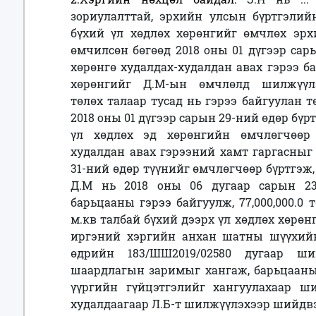
зориулалттай, эрхийн улсын бүртгэлийн 
бүхий үл хөдлөх хөрөнгийг өмчлөх эрх
өмчилсөн бөгөөд 2018 оны 01 дүгээр сар
хөрөнгө худалдах-худалдан авах гэрээ ба
хөрөнгийг Д.М-ын өмчлөлд шилжүүл
төлөх талаар тусад нь гэрээ байгуулан т
2018 оны 01 дүгээр сарын 29-ний өдөр бү
үл хөдлөх эд хөрөнгийн өмчлөгчөөр 
худалдан авах гэрээний хамт гаргасныг 
31-ний өдөр түүнийг өмчлөгчөөр бүртгэж, 
Д.М нь 2018 оны 06 дугаар сарын 23
барьцааны гэрээ байгуулж, 77,000,000.0 
м.кв талбай бүхий дээрх үл хөдлөх хөрөн
иргэний хэргийн анхан шатны шүүхийн
өдрийн 183/ШШ2019/02580 дугаар ш
шаардлагын заримыг хангаж, барьцааны 
үүргийн гүйцэтгэлийг хангуулахаар ш
худалдаагаар Л.Б-т шилжүүлэхээр шийдв