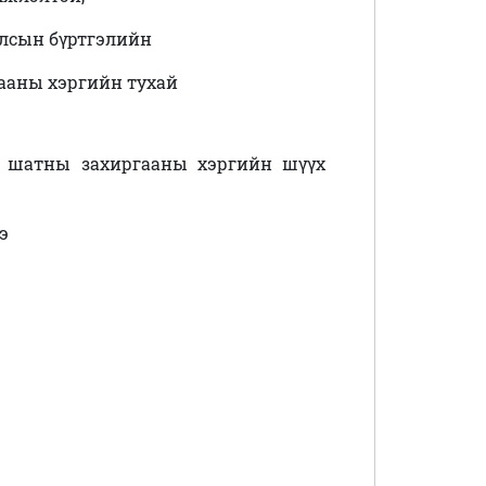
лсын бүртгэлийн
гааны хэргийн тухай
 шатны захиргааны хэргийн шүүх
э