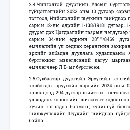
2.4.Чингэлтэй дүүргийн Улсын бүртгэ
гүйцэтгэгчийн 2022 оны 10 дугаар сарын
тогтоол, Нийслэлийн шүүхийн шийдвэр гү
сарын 12-ны өдрийн 1-138/19181 дүгээр, 1
дүүрэг дэх Цагдаагийн газрын нэгдүгээр 
г-л
сарын 04-ний өдрийн 28
/8469 дүг
өмчлөлийн үл хөдлөх хөрөнгийн захиран
эрхийг албадан дуудлага худалдааны
бүртгэхийг мэдэгдсэний дагуу марга
өмчлөгчөөр Л.Б-ыг бүртгэсэн.
2.5.Сүхбаатар дүүргийн Эрүүгийн хэрг
холбогдох эрүүгийн хэргийг 2024 оны 0
хэлэлцээд 294 дүгээр шийтгэх тогтоолын
үл хөдлөх хөрөнгийн шилжилт хөдөлгөөн
хүчин төгөлдөр болмогц хүчингүй болго
шилжүүлэхийг Шүүхийн шийдвэр гүйцэт
байна.