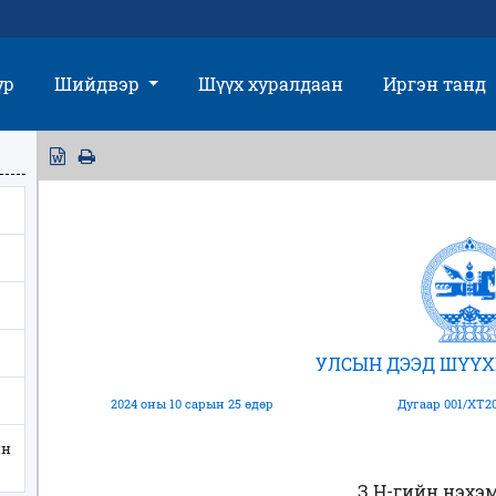
үр
Шийдвэр
Шүүх хуралдаан
Иргэн танд
УЛСЫН ДЭЭД ШҮҮХ
2024 оны 10 сарын 25 өдөр
Дугаар 001/ХТ20
йн
З.Н-гийн нэхэ