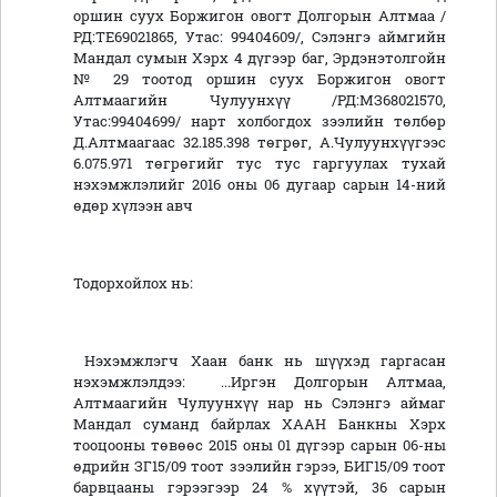
оршин суух Боржигон овогт Долгорын Алтмаа /
РД:ТЕ69021865, Утас: 99404609/, Сэлэнгэ аймгийн
Мандал сумын Хэрх 4 дүгээр баг, Эрдэнэтолгойн
№ 29 тоотод оршин суух Боржигон овогт
Алтмаагийн Чулуунхүү /РД:МЗ68021570,
Утас:99404699/ нарт холбогдох зээлийн төлбөр
Д.Алтмаагаас 32.185.398 төгрөг, А.Чулуунхүүгээс
6.075.971 төгрөгийг тус тус гаргуулах тухай
нэхэмжлэлийг 2016 оны 06 дугаар сарын 14-ний
өдөр хүлээн авч
Тодорхойлох нь:
Нэхэмжлэгч Хаан банк нь шүүхэд гаргасан
нэхэмжлэлдээ: ...Иргэн Долгорын Алтмаа,
Алтмаагийн Чулуунхүү нар нь Сэлэнгэ аймаг
Мандал суманд байрлах ХААН Банкны Хэрх
тооцооны төвөөс 2015 оны 01 дүгээр сарын 06-ны
өдрийн ЗГ15/09 тоот зээлийн гэрээ, БИГ15/09 тоот
барвцааны гэрээгээр 24 % хүүтэй, 36 сарын