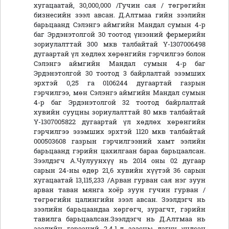
хугацаатай, 30,000,000 /Гучин сая / төгрөгийн
бизнесийн зээл авсан. Д.Алтмаа гийн зээлийн
барьцаанд Сэлэнгэ аймгийн Мандал сумын 4-р
баг Эрдэнэтолгой 30 тоотод үнээний фермерийн
зориулалттай 300 мкв талбайтай Ү-1307006498
дугаартай үл хөдлөх хөрөнгийн гэрчилгээ болон
Сэлэнгэ аймгийн Мандал сумын 4-р баг
Эрдэнэтолгой 30 тоотод 3 байрлалтай эзэмших
эрхтэй 0,25 га 0106244 дугаартай газрын
гэрчилгээ, мөн Сэлэнгэ аймгийн Мандал сумын
4-р баг Эрдэнэтолгой 32 тоотод байрлалтай
хувийн сууцны зориулалттай 80 мкв талбайтай
Ү-1307005822 дугаартай үл хөдлөх хөрөнгийн
гэрчилгээ эзэмших эрхтэй 1120 мкв талбайтай
000503608 газрын гэрчилгээний хамт ээлийн
барьцаанд гэрийн цахилгаан бараа барьцаалсан.
Зээлдэгч А.Чулуунхүү нь 2014 оны 02 дугаар
сарын 24-ны өдөр 21,6 хувийн хүүтэй 36 сарын
хугацаатай 13,115,233 /Арван гурван сая нэг зуун
арван таван мянга хоёр зуун гучин гурван /
төгрөгийн цалингийн зээл авсан. Зээлдэгч нь
зээлийн барьцаандаа хөргөгч, зурагчт, гэрийн
тавилга барьцаалсан.Зээлдэгч нь Д.Алтмаа нь
зээлийн гэрээний 2.4.1-д заасны дагуу үндсэн