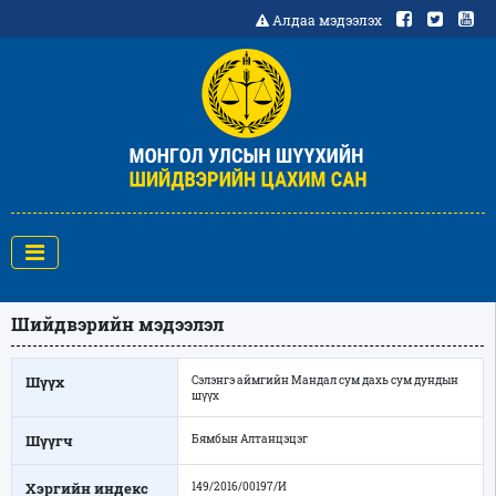
Алдаа мэдээлэх
Шийдвэрийн мэдээлэл
Шүүх
Сэлэнгэ аймгийн Мандал сум дахь сум дундын
шүүх
Шүүгч
Бямбын Алтанцэцэг
Хэргийн индекс
149/2016/00197/И