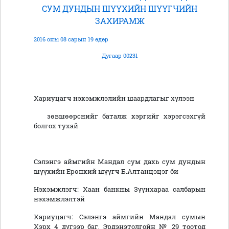
СУМ ДУНДЫН ШҮҮХИЙН ШҮҮГЧИЙН
ЗАХИРАМЖ
2016 оны 08 сарын 19 өдөр
Дугаар 00231
Хариуцагч нэхэмжлэлийн шаардлагыг хүлээн
зөвшөөрснийг баталж хэргийг хэрэгсэхгүй
болгох тухай
Сэлэнгэ аймгийн Мандал сум дахь сум дундын
шүүхийн Ерөнхий шүүгч Б.Алтанцэцэг би
Нэхэмжлэгч: Хаан банкны Зүүнхараа салбарын
нэхэмжлэлтэй
Хариуцагч: Сэлэнгэ аймгийн Мандал сумын
Хэрх 4 дүгээр баг, Эрдэнэтолгойн № 29 тоотод