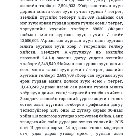
зээлийн төлбөрт 2,504,933 /Хоёр сая таван зуун
дөрвөн мянга есөн зуун гучин гурван / төгрөг,
зээлийн хүүгийн төлбөрт 8,113,039 /Найман сая
нэг зуун арван гурван мянга гучин есөн / төгрөг,
торгуулийн хүүгийн төлбөрт 68630 /Жаран
найман мянга зургаан зуун гучин / нийт
10,686,602 /Арван сая зургаан зуун наян зургаан
мянга зургаан зуун хоёр / төгрөгийн төлбөр
хийсэн. Зээлдэгч А.Чулуунхүү нь зээлийн
гэрээний 2.4.1-д заасны дагуу үндсэн зээлийн
төлбөрт 8,349,540 /Найман сая гурван зуун дөчин
есөн мянга таван зуун дөчин / төгрөг, зээлийн
хүүгийн төлбөрт 2,693,709 /Хоёр сая зургаан зуун
ерэн гурван мянга долоон зуун есөн / төгрөг,
11,043,249 /Арван нэгэн сая дөчин гурван мянга
хоёр зуун дөчин есөн/ төгрөгийн төлбөр хийсэн.
Зээлдэгч зээлийн гэрээний үүргээ зөрчин төлөх
ёстой зээл, хүүгийн төлбөрөө графикийн дагуу
төлөхгүйгээр 2015 оны 12 дугаар сарын 30-наас
хойш 318 хоногоор хугацаа хэтрүүлээд байна. Банк
зээлдэгчийг сайн дураараа зээлээ төлөхийг 2015
оны 11 дүгээр сарын 24-нд зээл төлөх мэдэгдэл
өгч, удаа дараа утсаар ярьж , уулзан зээл