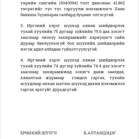
төрийн сангийн 130400941 тоот данснаас 41.862
төгрөгийг тус тус гаргуулж нэхэмжлэгч Хаан
банкны Зүүнхараа салбард буцаан олгосугай.
3. Иргэний хэрэг шүүхэд хянан шийдвэрлэх
тухай хуулийн 75 дугаар зүйлийн 75.6 дах хэсэгт
зааснаар энэхүү захирамжийг хариуцагч сайн
дураар биелүүлээгүй бол шүүхийн шийдвэрийн
нэгэн адил албадан гүйцэтгүүлсүгэй.
4. Иргэний хэрэг шүүхэд хянан шийдвэрлэх
тухай хуулийн 74 дүгээр зүйлийн 74.4 дэх хэсэгт
зааснаар захирамжинд зохигч давж заалдах,
хяналтын журмаар гомдол гаргах, тухайн
асуудлаар анхан шатны шүүхэд дахин нэхэмжлэл
гаргах эрхгүйг дурьдсугай.
ЕРӨНХИЙ ШҮҮГЧ Б.АЛТАНЦЭЦЭГ