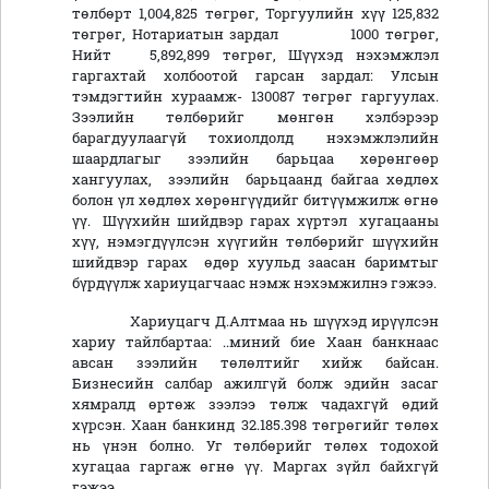
төлбөрт 1,004,825 төгрөг, Торгуулийн хүү 125,832
төгрөг, Нотариатын зардал 1000 төгрөг,
Нийт 5,892,899 төгрөг, Шүүхэд нэхэмжлэл
гаргахтай холбоотой гарсан зардал: Улсын
тэмдэгтийн хураамж- 130087 төгрөг гаргуулах.
Зээлийн төлбөрийг мөнгөн хэлбэрээр
барагдуулаагүй тохиолдолд нэхэмжлэлийн
шаардлагыг зээлийн барьцаа хөрөнгөөр
хангуулах, зээлийн барьцаанд байгаа хөдлөх
болон үл хөдлөх хөрөнгүүдийг битүүмжилж өгнө
үү. Шүүхийн шийдвэр гарах хүртэл хугацааны
хүү, нэмэгдүүлсэн хүүгийн төлбөрийг шүүхийн
шийдвэр гарах өдөр хуульд заасан баримтыг
бүрдүүлж хариуцагчаас нэмж нэхэмжилнэ гэжээ.
Хариуцагч Д.Алтмаа нь шүүхэд ирүүлсэн
хариу тайлбартаа: ..миний бие Хаан банкнаас
авсан зээлийн төлөлтийг хийж байсан.
Бизнесийн салбар ажилгүй болж эдийн засаг
хямралд өртөж зээлээ төлж чадахгүй өдий
хүрсэн. Хаан банкинд 32.185.398 төгрөгийг төлөх
нь үнэн болно. Уг төлбөрийг төлөх тодохой
хугацаа гаргаж өгнө үү. Маргах зүйл байхгүй
гэжээ.