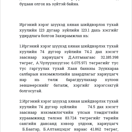
буцаан олгох нь зүйтэй байна.
Иргэний хэрэг шүүхэд хянан шийдвэрлэх тухай
хуулийн 123 дугаар зүйлийн 123.1 дахь хэсгийг
удирдлага болгон Захирамжлах нь:
1.Иргэний хэрэг шүүхэд хянан шийдвэрлэх тухай
хуулийн 74 дүгээр зүйлийн 74.2 дах хэсэгт
зааснаар хариуцагч Д.Алтмаагаас 32.185.398
төгрөг, А.Чулуунхүүгээс 6.075.971 төгрөгийг тус
тус гаргуулах тухай Хаан банкны Зүүнхараа
салбарын нэхэмжлэлийн шаардлагыг хариуцагч
нар нь төлж барагдуулахаар хүлээн
зөвшөөрснийг баталж, хэргийг хэрэгсэхгүй
болгосугай.
2.Иргэний хэрэг шүүхэд хянан шийдвэрлэх тухай
хуулийн 74 дүгээр зүйлийн 74.5 дах хэсэгт
зааснаар нэхэмжлэгчийн улсын тэмдэгтийн
хураамжинд төлсөн 83.724 төгрөгийг төрийн
сангийн дансанд хэвээр үлдээж, хариуцагч
Б.Баатар, Б.Алтанцэцэг нараас 41.862 төгрөг,