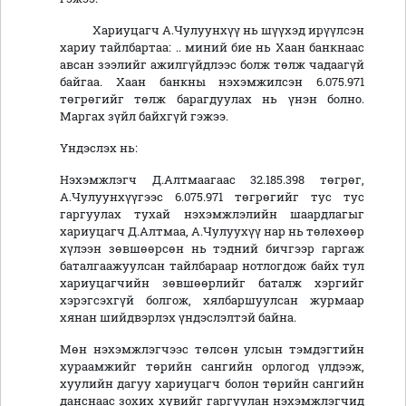
Хариуцагч А.Чулуунхүү нь шүүхэд ирүүлсэн
хариу тайлбартаа: .. миний бие нь Хаан банкнаас
авсан зээлийг ажилгүйдлээс болж төлж чадаагүй
байгаа. Хаан банкны нэхэмжилсэн 6.075.971
төгрөгийг төлж барагдуулах нь үнэн болно.
Маргах зүйл байхгүй гэжээ.
Үндэслэх нь:
Нэхэмжлэгч Д.Алтмаагаас 32.185.398 төгрөг,
А.Чулуунхүүгээс 6.075.971 төгрөгийг тус тус
гаргуулах тухай нэхэмжлэлийн шаардлагыг
хариуцагч Д.Алтмаа, А.Чулуухүү нар нь төлөхөөр
хүлээн зөвшөөрсөн нь тэдний бичгээр гаргаж
баталгаажуулсан тайлбараар нотлогдож байх тул
хариуцагчийн зөвшөөрлийг баталж хэргийг
хэрэгсэхгүй болгож, хялбаршуулсан журмаар
хянан шийдвэрлэх үндэслэлтэй байна.
Мөн нэхэмжлэгчээс төлсөн улсын тэмдэгтийн
хураамжийг төрийн сангийн орлогод үлдээж,
хуулийн дагуу хариуцагч болон төрийн сангийн
данснаас зохих хувийг гаргуулан нэхэмжлэгчид