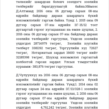
төлөхийг шаардсан боловч зээлдэгч зээлийн
төлбөрийг барагдуулаагүй байна.Иймээс
Д.Алтмаад 2016 оны 06 дугаар сарын 08-ны
өдрийн байдлаар дараах шаардлага бүхий
нэхэмжлэлийг гаргаж байна. Үүнд: 1. 2015 оны 09
дүгээр сарын 07-ны өдрийн ЗГ-15/12 тоот
дугаартай гэрээг хугацаанаас нь өмнө цуцлах, 2.
2016 оны 06 дугаар сарын 07-ны байдлаар дараах
зээлийн төлбөрийг гаргуулах, Үндсэн зээлийн
үлдэгдэл 28714979 төгрөг, Зээлийн хүүгийн
төлбөрт 3381192 төгрөг, Торгуулийн хүү 72627
төгрөг, Нотариатын зардал 16600 төгрөг нийт
32185398 төгрөг, Шүүхэд нэхэмжлэл гаргахтай
холбоотой гарсан зардал: Улсын тэмдэгтийн
хураамж- 383,876 төгрөг гаргуулах.
Д.Чулуунхүү нь 2016 оны 06 дугаар сарын 08-ны
өдрийн байдлаар дараах шаардлага бүхий
нэхэмжлэлийг гаргаж байна. Үүнд:1. 2014 оны 02
дугаар сарын 24-ны өдрийн ЗГ/13/328-1 зээлийн
гэрээг хугацаанаас нь өмнө цуцлах, 2. 2016 оны 06
дугаар сарын 07-ны өдрийн байдлаар дараах
зээлийн төлбөрийг гаргуулах Үндсэн зээлийн
үлдэгдэл 4,761,242 төгрөг, Зээлийн хүүгийн