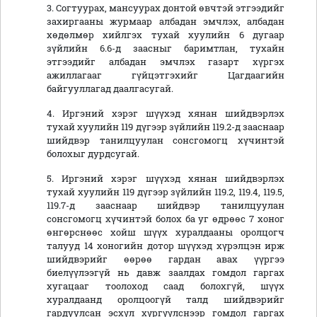
3. Согтуурах, мансуурах донтой өвчтэй этгээдийг
захиргааны журмаар албадан эмчлэх, албадан
хөдөлмөр хийлгэх тухай хуулийн 6 дугаар
зүйлийн 6.6-д заасныг баримтлан, тухайн
этгээдийг албадан эмчлэх газарт хүргэх
ажиллагааг гүйцэтгэхийг Цагдаагийн
байгууллагад даалгасугай.
4. Иргэний хэрэг шүүхэд хянан шийдвэрлэх
тухай хуулийн 119 дүгээр зүйлийн 119.2-д зааснаар
шийдвэр танилцуулан сонсгомогц хүчинтэй
болохыг дурдсугай.
5. Иргэний хэрэг шүүхэд хянан шийдвэрлэх
тухай хуулийн 119 дүгээр зүйлийн 119.2, 119.4, 119.5,
119.7-д зааснаар шийдвэр танилцуулан
сонсгомогц хүчинтэй болох ба уг өдрөөс 7 хоног
өнгөрснөөс хойш шүүх хуралдааны оролцогч
талууд 14 хоногийн дотор шүүхэд хүрэлцэн ирж
шийдвэрийг өөрөө гардан авах үүргээ
биелүүлээгүй нь давж заалдах гомдол гаргах
хугацааг тоолоход саад болохгүй, шүүх
хуралдаанд оролцоогүй талд шийдвэрийг
гардуулсан эсхүл хүргүүлснээр гомдол гаргах