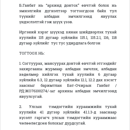
Б.Ганбат нь “архинд донтох” өвчтэй болох нь
эмнэлгийн дүгнэлтээр тогтоогдсон байх тул
түүнийг албадан эмчилгээнд явуулах
үндэслэлтэй гэж шүүх үзэв.
Иргэний хэрэг шүүхэд хянан шийдвэрлэх тухай
хуулийн 115 дугаар зүйлийн 115.1, 115.2.1, 116, 118
дугаар зүйлийг тус тус удирдлага болгон
ТОГТООХ НЬ:
1. Согтуурах, мансуурах донтой өвчтэй этгээдийг
захиргааны журмаар албадан эмчлэх, албадан
хөдөлмөр хийлгэх тухай хуулийн 6 дугаар
зүйлийн 6.3, 12 дугаар зүйлийн 12.1, 12.2 дах хэсэгт
заасныг баримтлан Бат-Очирын Ганбат /
РД:ЖО76100274/-ыг архины албадан эмчилгээнд
явуулсугай.
2. Улсын тэмдэгтийн хураамжийн тухай
хуулийн 41 дүгээр зүйлийн 41.1.3-д зааснаар
хүсэлт гаргагч улсын тэмдэгтийн хураамжаас
чөлөөлөгдсөн болохыг дурдсугай.