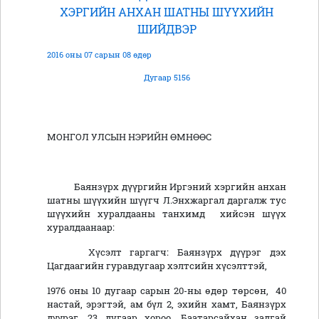
ХЭРГИЙН АНХАН ШАТНЫ ШҮҮХИЙН
ШИЙДВЭР
2016 оны 07 сарын 08 өдөр
Дугаар 5156
МОНГОЛ УЛСЫН НЭРИЙН ӨМНӨӨС
Баянзүрх дүүргийн Иргэний хэргийн анхан
шатны шүүхийн шүүгч Л.Энхжаргал даргалж тус
шүүхийн хуралдааны танхимд хийсэн шүүх
хуралдаанаар:
Хүсэлт гаргагч: Баянзүрх дүүрэг дэх
Цагдаагийн гуравдугаар хэлтсийн хүсэлттэй,
1976 оны 10 дугаар сарын 20-ны өдөр төрсөн, 40
настай, эрэгтэй, ам бүл 2, эхийн хамт, Баянзүрх
дүүрэг, 23 дугаар хороо, Баатарсайхан задгай