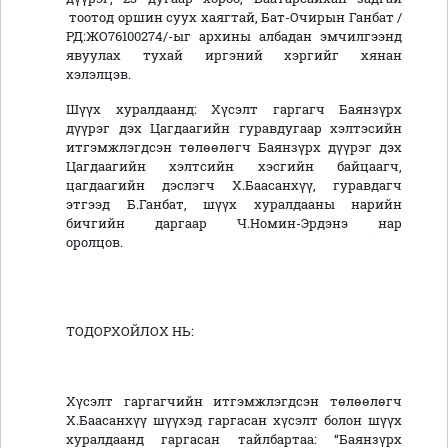
тоотод оршин суух хаягтай, Бат-Очирын Ганбат /
РД:ЖО76100274/-ыг архины албадан эмчилгээнд
явуулах тухай иргэний хэргийг хянан
хэлэлцэв.
Шүүх хуралдаанд: Хүсэлт гаргагч Баянзүрх
дүүрэг дэх Цагдаагийн гуравдугаар хэлтэсийн
итгэмжлэгдсэн төлөөлөгч Баянзүрх дүүрэг дэх
Цагдаагийн хэлтсийн хэсгийн байцаагч,
цагдаагийн дэслэгч Х.Баасанхүү, гуравдагч
этгээд Б.Ганбат, шүүх хуралдааны нарийн
бичгийн даргаар Ч.Номин-Эрдэнэ нар
оролцов.
ТОДОРХОЙЛОХ НЬ:
Хүсэлт гаргагчийн итгэмжлэгдсэн төлөөлөгч
Х.Баасанхүү шүүхэд гаргасан хүсэлт болон шүүх
хуралдаанд гаргасан тайлбартаа: “Баянзүрх