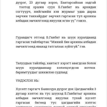
дүүрэг, 23 дугаар хороо, Баатарсайхан задгай
тоотод оршин суух Б.Ганбат нь архидан
согтуурч, нийгмийн хэв журмыг удаа дараа
зөрчин танхайрдаг зөрчил гаргасан тул архины
албадан эмчилгээнд явуулж өгнө үү.” гэжээ.
Гуравдагч этгээд Б.Ганбат нь шүүх хуралдаанд
гаргасан тайлбартаа: “Миний бие архины албадан
эмчилгээнд явахад татгалзах зүйлгүй.” гэв.
Талуудын тайлбар, хавтаст хэрэгт авагдсан болон
шүүх хуралдаанаар хэлэлцэгдсэн нотлох
баримтуудыг шинжлэн судлаад
ҮНДЭСЛЭХ НЬ:
Хүсэлт гаргагч Баянзүрх дүүрэг дэх Цагдаагийн 3
дугаар хэлтэс нь тус шүүхэд Б.Ганбатыг архины
албадан эмчилгээнд явуулах тухай хүсэлт
гаргасан бөгөөд тус цагдаагийн хэлтэс