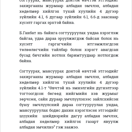
согтуурах, мансуурах донтой өвчтэй этгээдийг
захиргааны журмаар албадан эмчлэх, албадан
хөдөлмөр хийлгэх тухай хуулийн 4 дүгээр
зүйлийн 4.1, 6 дугаар зүйлийн 6.1, 6.6-д зааснаар
хүсэлт гаргах эрхтэй байна.
Б.Ганбат нь байнга согтууруулах ундаа хэрэглэж
байгаа, удаа дараа эрүүлжигдэж байсан болох нь
хүсэлт гаргагчийн итгэмжлэгдсэн
төлөөлөгчийн тайлбар болон хэрэгт авагдсан
бусад бичгийн нотлох баримтуудаар нотлогдож
байна.
Согтуурах, мансуурах донтой өвчтэй этгээдийг
захиргааны журмаар албадан эмчлэх, албадан
хөдөлмөр хийлгэх тухай хуулийн 4 дүгээр
зүйлийн 4.1-т “Өвчтэй нь эмнэлгийн дүгнэлтээр
тогтоогдсон бөгөөд нийгмийн хэв журмыг
зөрчсөн, сайн дураар эмчлүүлэхээс зайлсхийсэн
буюу эмчлүүлсний дараа согтууруулах ундаа,
мансууруулах бодис дахин хэрэглэсэн этгээдийг
шүүхийн шийдвэрийн дагуу албадан эмчлэх,
албадан хөдөлмөр хийлгэх газарт явуулж
албадан эмчилнэ” гэж заажээ.