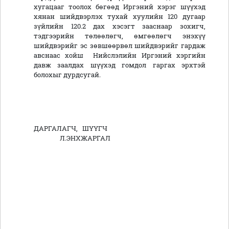
хугацааг тоолох бөгөөд Иргэний хэрэг шүүхэд
хянан шийдвэрлэх тухай хуулийн 120 дугаар
зүйлийн 120.2 дах хэсэгт зааснаар зохигч,
тэдгээрийн төлөөлөгч, өмгөөлөгч энэхүү
шийдвэрийг эс зөвшөөрвөл шийдвэрийг гардаж
авснаас хойш Нийслэлийн Иргэний хэргийн
давж заалдах шүүхэд гомдол гаргах эрхтэй
болохыг дурдсугай.
ДАРГАЛАГЧ, ШҮҮГЧ
Л.ЭНХЖАРГАЛ