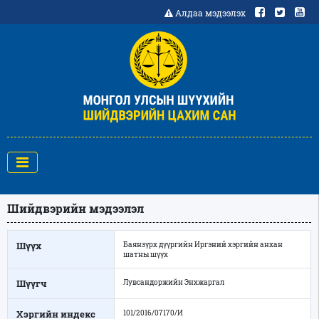
Алдаа мэдээлэх
Шийдвэрийн мэдээлэл
Шүүх
Баянзүрх дүүргийн Иргэний хэргийн анхан
шатны шүүх
Шүүгч
Лувсандоржийн Энхжаргал
Хэргийн индекс
101/2016/07170/И